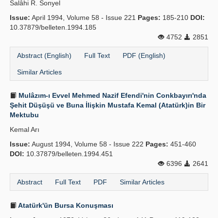
Salâhi R. Sonyel
Issue:
April 1994, Volume 58 - Issue 221
Pages:
185-210
DOI:
10.37879/belleten.1994.185
4752
2851
Abstract (English)
Full Text
PDF (English)
Similar Articles
Mulâzım-ı Evvel Mehmed Nazif Efendi'nin Conkbayırı'nda
Şehit Düşüşü ve Buna İlişkin Mustafa Kemal (Atatürk)in Bir
Mektubu
Kemal Arı
Issue:
August 1994, Volume 58 - Issue 222
Pages:
451-460
DOI:
10.37879/belleten.1994.451
6396
2641
Abstract
Full Text
PDF
Similar Articles
Atatürk'ün Bursa Konuşması