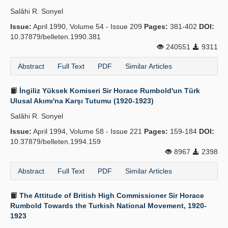
Salâhi R. Sonyel
Issue:
April 1990, Volume 54 - Issue 209
Pages:
381-402
DOI:
10.37879/belleten.1990.381
240551
9311
Abstract
Full Text
PDF
Similar Articles
İngiliz Yüksek Komiseri Sir Horace Rumbold'un Türk
Ulusal Akımı'na Karşı Tutumu (1920-1923)
Salâhi R. Sonyel
Issue:
April 1994, Volume 58 - Issue 221
Pages:
159-184
DOI:
10.37879/belleten.1994.159
8967
2398
Abstract
Full Text
PDF
Similar Articles
The Attitude of British High Commissioner Sir Horace
Rumbold Towards the Turkish National Movement, 1920-
1923