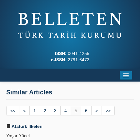
ISSN:
0041-4255
e-ISSN:
2791-6472
Home
Similar Articles
About
<<
Journal Boards
<
1
2
3
4
5
6
>
>>
Writing Rules
Atatürk İlkeleri
Yaşar Yücel
Principles