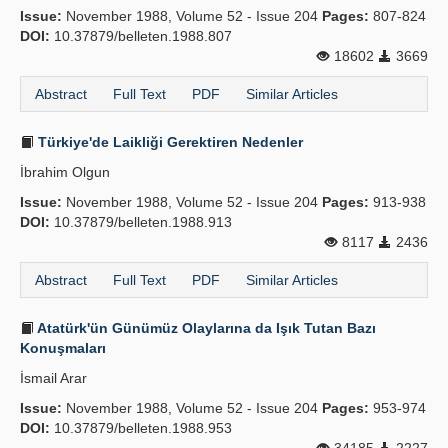
Issue:
November 1988, Volume 52 - Issue 204
Pages:
807-824
Publication Policies
DOI:
10.37879/belleten.1988.807
18602
3669
Guidelines
Abstract
Full Text
PDF
Similar Articles
Contact Us
Türkiye'de Laikliği Gerektiren Nedenler
İbrahim Olgun
Issue:
November 1988, Volume 52 - Issue 204
Pages:
913-938
DOI:
10.37879/belleten.1988.913
8117
2436
Abstract
Full Text
PDF
Similar Articles
Atatürk'ün Günümüz Olaylarına da Işık Tutan Bazı
Konuşmaları
İsmail Arar
Issue:
November 1988, Volume 52 - Issue 204
Pages:
953-974
DOI:
10.37879/belleten.1988.953