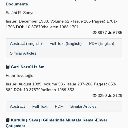
Documents
Salâhi R. Sonyel
Issue:
December 1988, Volume 52 - Issue 205
Pages:
1701-
1706
DOI:
10.37879/belleten.1988.1701
8977
6785
Abstract (English)
Full Text (English)
PDF (English)
Similar Articles
Gazi Nazrûl İslâm
Fethi Tevetoğlu
Issue:
August 1989, Volume 53 - Issue 207-208
Pages:
853-
882
DOI:
10.37879/belleten.1989.853
3280
2128
Abstract
Full Text
PDF
Similar Articles
Kurtuluş Savaşı Günlerinde Mustafa Kemal-Enver
Çatışması