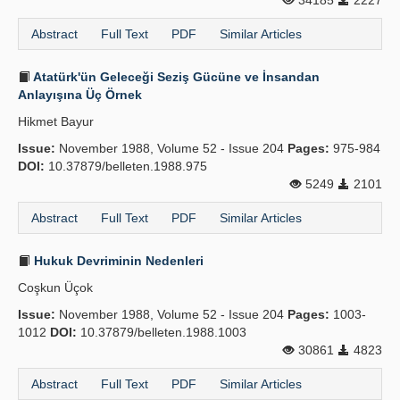
34185
2227
Abstract
Full Text
PDF
Similar Articles
Atatürk'ün Geleceği Seziş Gücüne ve İnsandan
Anlayışına Üç Örnek
Hikmet Bayur
Issue:
November 1988, Volume 52 - Issue 204
Pages:
975-984
DOI:
10.37879/belleten.1988.975
5249
2101
Abstract
Full Text
PDF
Similar Articles
Hukuk Devriminin Nedenleri
Coşkun Üçok
Issue:
November 1988, Volume 52 - Issue 204
Pages:
1003-
1012
DOI:
10.37879/belleten.1988.1003
30861
4823
Abstract
Full Text
PDF
Similar Articles