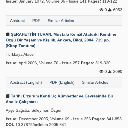
Issue:
January 1972, Volume 36 - Issue 141
Pages:
119-122
0
6052
Abstract
PDF
Similar Articles
ŞERAFETTİN TURAN, Mustafa Kemâl Atatürk: Kendine
Özgü Bir Yaşam ve Kişilik, Ankara, Bilgi, 2004, 719 pp.
[Kitap Tanıtımı]
Türkkaya Ataöv
Issue:
April 2006, Volume 70 - Issue 257
Pages:
319-320
0
2090
Abstract (English)
PDF (English)
Similar Articles
Tarihi Erzurum Kenti Üç Kümbetler ve Çevresinde Bir
Analiz Çalışması
Ayşe Sağsöz, Süleyman Özgen
Issue:
December 2005, Volume 69 - Issue 256
Pages:
841-858
DOI:
10.37879/belleten.2005.841