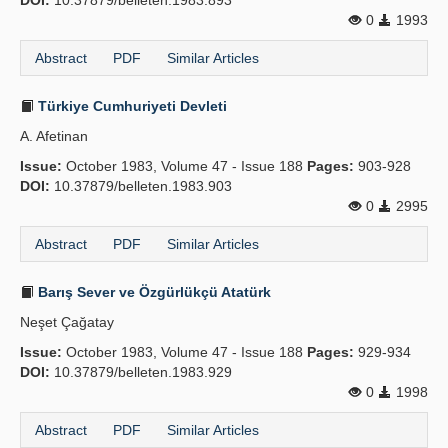
DOI:
10.37879/belleten.1983.893
0
1993
Abstract
PDF
Similar Articles
Türkiye Cumhuriyeti Devleti
A. Afetinan
Issue:
October 1983, Volume 47 - Issue 188
Pages:
903-928
DOI:
10.37879/belleten.1983.903
0
2995
Abstract
PDF
Similar Articles
Barış Sever ve Özgürlükçü Atatürk
Neşet Çağatay
Issue:
October 1983, Volume 47 - Issue 188
Pages:
929-934
DOI:
10.37879/belleten.1983.929
0
1998
Abstract
PDF
Similar Articles