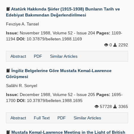
Atatürk Hakkında Şiirler (1915-1938) Bunların Tarih ve
Edebiyat Bakımından Değerlendirilmesi
Fevziye A. Tansel
Issue:
November 1988, Volume 52 - Issue 204
Pages:
1169-
1194
DOI:
10.37879/belleten.1988.1169
0
2292
Abstract
PDF
Similar Articles
İngiliz Belgelerine Göre Mustafa Kemal-Lawrence
Görüşmesi
Salâhi R. Sonyel
Issue:
December 1988, Volume 52 - Issue 205
Pages:
1695-
1700
DOI:
10.37879/belleten.1988.1695
57728
3365
Abstract
Full Text
PDF
Similar Articles
Mustafa Kemal-Lawrence Meeting in the Light of British