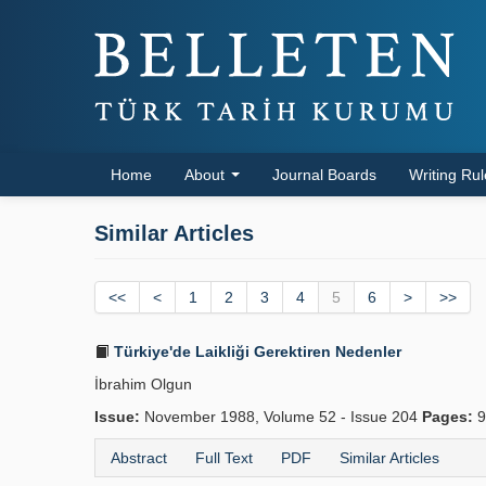
Home
About
Journal Boards
Writing Ru
Similar Articles
<<
<
1
2
3
4
5
6
>
>>
Türkiye'de Laikliği Gerektiren Nedenler
İbrahim Olgun
Issue:
November 1988, Volume 52 - Issue 204
Pages:
9
Abstract
Full Text
PDF
Similar Articles