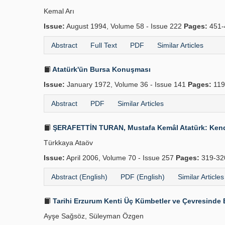
Kemal Arı
Issue:
August 1994, Volume 58 - Issue 222
Pages:
451-
Abstract
Full Text
PDF
Similar Articles
Atatürk'ün Bursa Konuşması
Issue:
January 1972, Volume 36 - Issue 141
Pages:
119
Abstract
PDF
Similar Articles
ŞERAFETTİN TURAN, Mustafa Kemâl Atatürk: Kendine 
Türkkaya Ataöv
Issue:
April 2006, Volume 70 - Issue 257
Pages:
319-32
Abstract (English)
PDF (English)
Similar Articles
Tarihi Erzurum Kenti Üç Kümbetler ve Çevresinde B
Ayşe Sağsöz, Süleyman Özgen