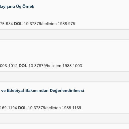
layışına Üç Örnek
75-984
DOI:
10.37879/belleten.1988.975
003-1012
DOI:
10.37879/belleten.1988.1003
ih ve Edebiyat Bakımından Değerlendirilmesi
169-1194
DOI:
10.37879/belleten.1988.1169