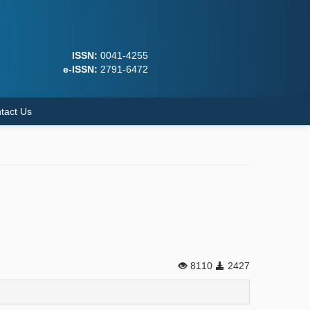
ISSN:
0041-4255
e-ISSN:
2791-6472
tact Us
8110
2427