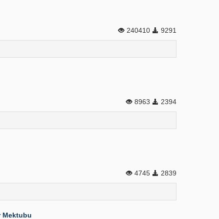
240410
9291
8963
2394
4745
2839
ir Mektubu