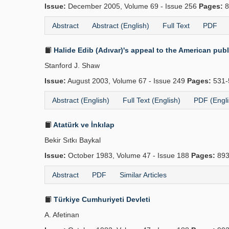
Issue:
December 2005, Volume 69 - Issue 256
Pages:
8
Abstract
Abstract (English)
Full Text
PDF
Halide Edib (Adıvar)'s appeal to the American publi
Stanford J. Shaw
Issue:
August 2003, Volume 67 - Issue 249
Pages:
531-
Abstract (English)
Full Text (English)
PDF (Engli
Atatürk ve İnkılap
Bekir Sıtkı Baykal
Issue:
October 1983, Volume 47 - Issue 188
Pages:
893
Abstract
PDF
Similar Articles
Türkiye Cumhuriyeti Devleti
A. Afetinan