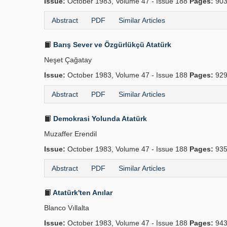
Issue:
October 1983, Volume 47 - Issue 188
Pages:
903
Abstract
PDF
Similar Articles
Barış Sever ve Özgürlükçü Atatürk
Neşet Çağatay
Issue:
October 1983, Volume 47 - Issue 188
Pages:
929
Abstract
PDF
Similar Articles
Demokrasi Yolunda Atatürk
Muzaffer Erendil
Issue:
October 1983, Volume 47 - Issue 188
Pages:
935
Abstract
PDF
Similar Articles
Atatürk'ten Anılar
Blanco Vıllalta
Issue:
October 1983, Volume 47 - Issue 188
Pages:
943