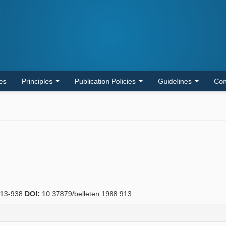
les
Principles
Publication Policies
Guidelines
Con
13-938
DOI:
10.37879/belleten.1988.913