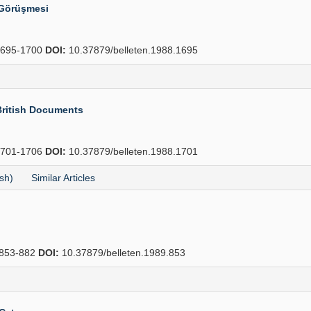
 Görüşmesi
695-1700
DOI:
10.37879/belleten.1988.1695
British Documents
701-1706
DOI:
10.37879/belleten.1988.1701
sh)
Similar Articles
853-882
DOI:
10.37879/belleten.1989.853