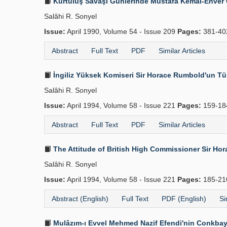
Kurtuluş Savaşı Günlerinde Mustafa Kemal-Enver 
Salâhi R. Sonyel
Issue:
April 1990, Volume 54 - Issue 209
Pages:
381-4
Abstract
Full Text
PDF
Similar Articles
İngiliz Yüksek Komiseri Sir Horace Rumbold'un Tü
Salâhi R. Sonyel
Issue:
April 1994, Volume 58 - Issue 221
Pages:
159-1
Abstract
Full Text
PDF
Similar Articles
The Attitude of British High Commissioner Sir H
Salâhi R. Sonyel
Issue:
April 1994, Volume 58 - Issue 221
Pages:
185-2
Abstract (English)
Full Text
PDF (English)
Si
Mulâzım-ı Evvel Mehmed Nazif Efendi'nin Conkbayı