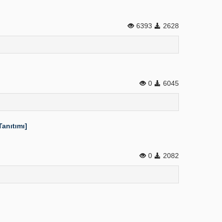
6393
2628
0
6045
anıtımı]
0
2082