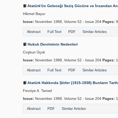
Atatürk'ün Geleceği Seziş Gücüne ve İnsandan An
Hikmet Bayur
Issue:
November 1988, Volume 52 - Issue 204
Pages:
9
Abstract
Full Text
PDF
Similar Articles
Hukuk Devriminin Nedenleri
Coşkun Üçok
Issue:
November 1988, Volume 52 - Issue 204
Pages:
1
Abstract
Full Text
PDF
Similar Articles
Atatürk Hakkında Şiirler (1915-1938) Bunların Tar
Fevziye A. Tansel
Issue:
November 1988, Volume 52 - Issue 204
Pages:
1
Abstract
PDF
Similar Articles