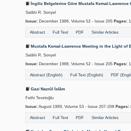
İngiliz Belgelerine Göre Mustafa Kemal-Lawrence
Salâhi R. Sonyel
Issue:
December 1988, Volume 52 - Issue 205
Pages:
1
Abstract
Full Text
PDF
Similar Articles
Mustafa Kemal-Lawrence Meeting in the Light of 
Salâhi R. Sonyel
Issue:
December 1988, Volume 52 - Issue 205
Pages:
1
Abstract (English)
Full Text (English)
PDF (Engli
Gazi Nazrûl İslâm
Fethi Tevetoğlu
Issue:
August 1989, Volume 53 - Issue 207-208
Pages:
Abstract
Full Text
PDF
Similar Articles