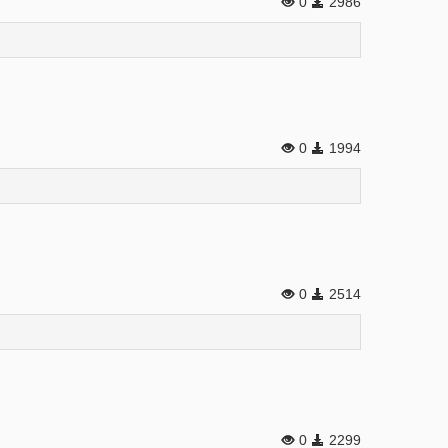
0
2986
0
1994
0
2514
0
2299