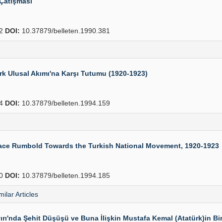
Çatışması
02
DOI:
10.37879/belleten.1990.381
rk Ulusal Akımı'na Karşı Tutumu (1920-1923)
84
DOI:
10.37879/belleten.1994.159
orace Rumbold Towards the Turkish National Movement, 1920-1923
10
DOI:
10.37879/belleten.1994.185
milar Articles
rı'nda Şehit Düşüşü ve Buna İlişkin Mustafa Kemal (Atatürk)in B