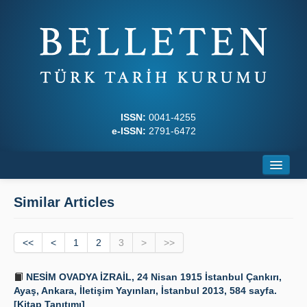
ISSN:
0041-4255
e-ISSN:
2791-6472
Home
Similar Articles
About
<<
Journal Boards
<
1
2
3
>
>>
Writing Rules
NESİM OVADYA İZRAİL, 24 Nisan 1915 İstanbul Çankırı,
Ayaş, Ankara, İletişim Yayınları, İstanbul 2013, 584 sayfa.
Principles
[Kitap Tanıtımı]