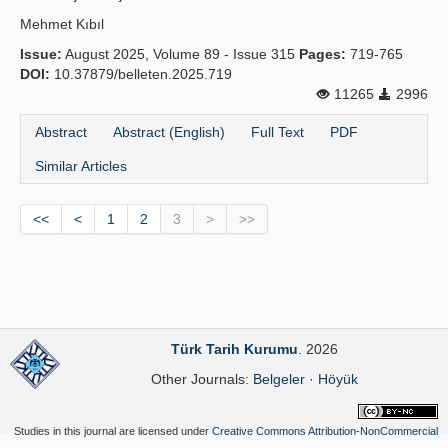
Mehmet Kıbıl
Issue:
August 2025, Volume 89 - Issue 315
Pages:
719-765
DOI:
10.37879/belleten.2025.719
11265
2996
Abstract
Abstract (English)
Full Text
PDF
Similar Articles
<<
<
1
2
3
>
>>
Türk Tarih Kurumu
. 2026
Other Journals:
Belgeler
·
Höyük
Studies in this journal are licensed under
Creative Commons Attribution-NonCommercial