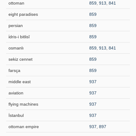
ottoman
859
,
913
,
841
Publication Policies
eight paradises
859
Guidelines
persian
859
Contact Us
i̇dris-i bitlisî
859
osmanlı
859
,
913
,
841
sekiz cennet
859
farsça
859
middle east
937
aviation
937
flying machines
937
İstanbul
937
ottoman empire
937
,
897