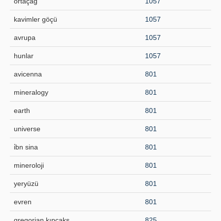
ortaçağ
1057
kavimler göçü
1057
avrupa
1057
hunlar
1057
avicenna
801
mineralogy
801
earth
801
universe
801
i̇bn sina
801
mineroloji
801
yeryüzü
801
evren
801
gregorian kıpçaks
825