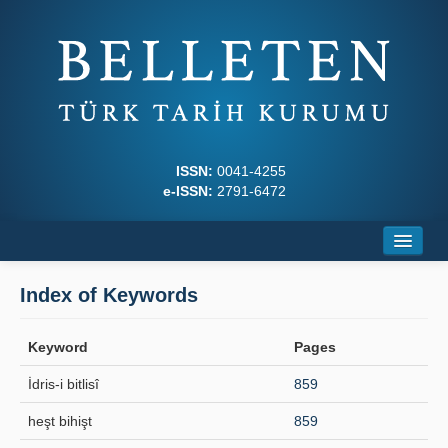
ISSN:
0041-4255
e-ISSN:
2791-6472
Home
Index of Keywords
About
Keyword
Pages
Journal Boards
İdris-i bitlisî
859
Writing Rules
heşt bihişt
859
Principles