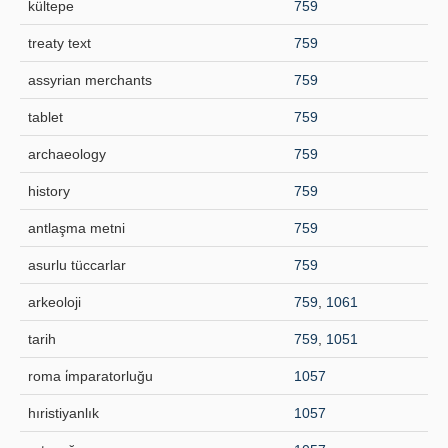
kültepe
759
treaty text
759
assyrian merchants
759
tablet
759
archaeology
759
history
759
antlaşma metni
759
asurlu tüccarlar
759
arkeoloji
759
,
1061
tarih
759
,
1051
roma i̇mparatorluğu
1057
hıristiyanlık
1057