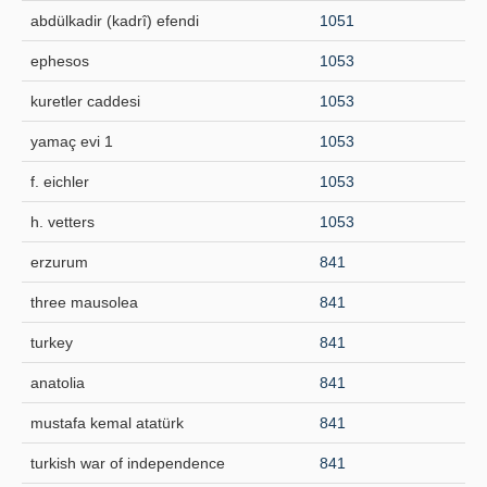
abdülkadir (kadrî) efendi
1051
ephesos
1053
kuretler caddesi
1053
yamaç evi 1
1053
f. eichler
1053
h. vetters
1053
erzurum
841
three mausolea
841
turkey
841
anatolia
841
mustafa kemal atatürk
841
turkish war of independence
841