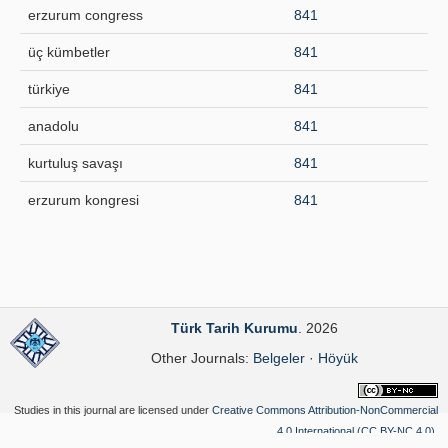
erzurum congress
841
üç kümbetler
841
türkiye
841
anadolu
841
kurtuluş savaşı
841
erzurum kongresi
841
Türk Tarih Kurumu
. 2026
Other Journals:
Belgeler
·
Höyük
Studies in this journal are licensed under
Creative Commons Attribution-NonCommercial
4.0 International (CC BY-NC 4.0)
.