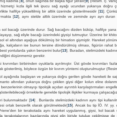
mış kadınla [
8
], onun sağında bir başka figür yeralır[
9
] (Resim. I). Varl
r hizmetçi kızla ilgili tek ipucu sağ ayağı ucundan yukarıya doğru ç
irlikte hafifçe yükseltilmiş bir altlık üzerinde gösterilmesidir [
11
]. Çünkü
rmakta [
12
], aynı stelde altlık üzerinde ve zeminde ayrı ayrı duran
n sol bacağı üzerinde durur. Sağ bacağını dizden büküp, hafifçe yana
yayıp, sağ eliyle bacağı üzerindeki giysiyi tutmuştur. Üzerine bir khito
sol el altından aşağıya dökülmüş bir himation giymiştir. Hareket yönü
a, kalçaların ise bunun tersine döndürülmüş olması, figürün rahat b
best yontularda yakın benzerini bulur[
13
]. Buradan, stelimizdeki kadını
ndiğini düşünmemiz gerekir.
ıvrımları birbirinden oyuklarla ayrılmıştır. Üst gövde kıvrımları fazla
rak gösterilmiş, böylece özgün bir kıvrım yöntemi oluşturulmuştur (Resim.
n sol ayağında başlayan ve yukarıya doğru gerilen gövde hareketi ile s
manto altından yukarıya doğru çekilen giysi diğer kolun eline dolan
benzerlerinin olmayışı tipolojik açıdan ayrıntılı karşılaştırmaları engel
terilebileceği örneklerle genelde tipolojik ilişkiler kurmaya çalışacağız
i bulunmak­tadır [
14
] . Bunlarda stelimizdeki kadının aynı tipi kullan
si ortak benzerlik olarak görülmektedir[
15
]. Ancak bu tip İÖ. IV. yy.
 Priene’den bir terakotada aynı hareket uygulanmış, giysi, kol bacak
a terakotalarının bazılarında giysi elin biriyle tutulup çekilmişse de 