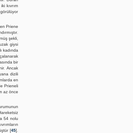
 iki kıvrım
 görülüyor
nen Priene
dırmıştır.
müş şekli,
uzak giysi
alı kadında
rçalanarak
asında bir
nir. Ancak
ana dizili
ımlarda en
le Prieneli
dan az önce
 durumunun
Hareketsiz
ma 54 nolu
ıvrımların
ştür [
45
].