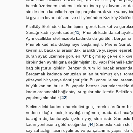
bacak üzerinden kademeli olarak inen giysi kıvrımları da bu
stelde derin kanallarla ayrılıp parçalanarak yine yapay 
ki giysinin kıvrım düzeni ve stil yönünden Kızılköy Steli’
Kızılköy Steli’ndeki kadın tipinin gerek hareket ve gerek
Sunağı kadın yontusudur[
41
]. Prieneli kadında sol ayakt
Aynı özellikler stelimizdeki kadında da görülür. Bergama
Prieneli kadında dikleşmeye başlamıştır. Priene Sunak f
kıvrımlar, bacaklar arasındaki aralıklı ve yüzeyselleşerek 
duran ayak üzerinde görülen “U'' biçimli iç-içe ve dik kıv
birbirinden ayrıldığına değinmiştim; bu yapı Prieneli kadı
bağ oluşturur gibidir. Benzer durum iki bacak arasında
Bergamalı kadında omuzdan atılan burulmuş giysi tomarı
yüzeysel bir yapıya dönüşmüştür. Bu yontu ile stel arasınd
büyük kanıtını bulur. Bu yapıda benzer kıvrımlar stelde daha
kadın arasındaki bağlantıyı vurgular niteliktedir. Belirtile
yapılmış olmalıdır [
42
].
Stelimizdeki kadının hareketini geliştirerek sürdüren 
neden olduğu tipolojik ayrılığa rağmen, orada da bacağın 
bacağın dış konturuyla çizilen yay, stelimizde Samoslu 
kadın yontusuna götüreceğinden[
44
] Samoslu kadın steli
sayısal azlığı, aşırı oyulmuş ve parçalanmış yapısı da ka