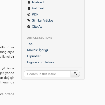
Abstract
Full Text
PDF
Similar Articles
Cite As
ARTICLE SECTIONS
Top
 bölümü ve
Makale İçeriği
aşağısıyla
Dipnotlar
ikinci bir
Figure and Tables
n yüzlerde
iğer yanda
en değişik
lt kısımda
 ve ortada