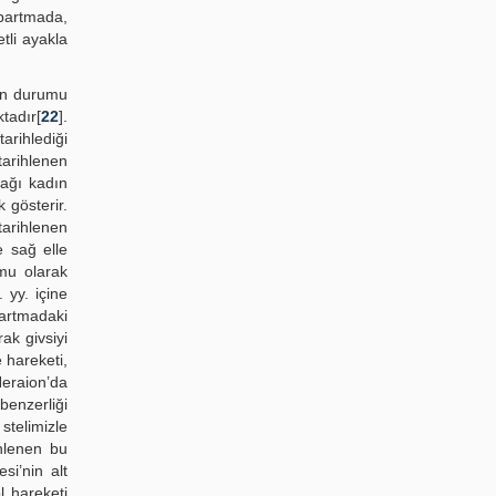
abartmada,
etli ayakla
lin durumu
tadır[
22
].
arihlediği
tarihlenen
nağı kadın
 gösterir.
 tarihlenen
e sağ elle
umu olarak
I. yy. içine
bartmadaki
ak givsiyi
 hareketi,
eraion’da
benzerliği
stelimizle
ihlenen bu
si’nin alt
l hareketi