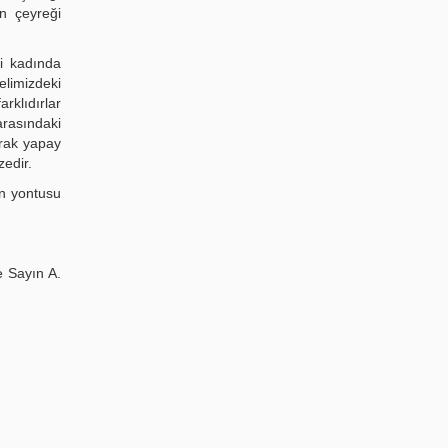
on çeyreği
i kadında
elimizdeki
rklıdırlar
arasındaki
arak yapay
zedir.
ın yontusu
e Sayın A.