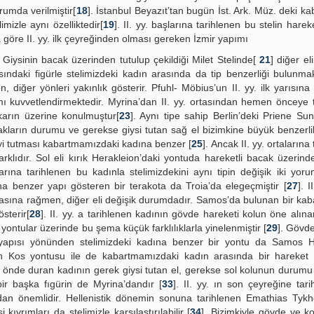
rumda verilmiştir[
18
]. İstanbul Beyazıt’tan bugün İst. Ark. Müz. deki k
mizle aynı özelliktedir[
19
]. II. yy. başlarına tarihlenen bu stelin harek
a göre II. yy. ilk çeyreğinden olması gereken İzmir yapımı
. Giysinin bacak üzerinden tutulup çekildiği Milet Stelinde[
21
] diğer e
ndaki figürle stelimizdeki kadın arasında da tip benzerliği bulunmak
diğer yönleri yakınlık gösterir. Pfuhl- Möbius’un II. yy. ilk yarısına t
ı kuvvetlendirmektedir. Myrina’dan II. yy. ortasından hemen önceye 
 karın üzerine konulmuştur[
23
]. Aynı tipe sahip Berlin’deki Priene Su
kların durumu ve gerekse giysi tutan sağ el bizimkine büyük benzerlik
iyi tutması kabartmamızdaki kadına benzer [
25
]. Ancak II. yy. ortalarına
arklıdır. Sol eli kırık Herakleion’daki yontuda hareketli bacak üzerind
alarına tarihlenen bu kadınla stelimizdekini aynı tipin değişik iki yor
a benzer yapı gösteren bir terakota da Troia’da elegeçmiştir [
27
]. I
masına rağmen, diğer eli değişik durumdadır. Samos’da bulunan bir ka
sterir[
28
]. II. yy. a tarihlenen kadının gövde hareketi kolun öne alınar
yontular üzerinde bu şema küçük farklılıklarla yinelenmiştir [
29
]. Gövde
yapısı yönünden stelimizdeki kadına benzer bir yontu da Samos H
nen Kos yontusu ile de kabartmamızdaki kadın arasında bir hareket 
ki önde duran kadının gerek giysi tutan el, gerekse sol kolunun durumu 
bir başka fıgürin de Myrina’dandır [
33
]. II. yy. ın son çeyreğine tar
an önemlidir. Hellenistik dönemin sonuna tarihlenen Emathias Tykhe
kıvrımları da stelimizle karşılaştırılabilir [
34
]. Bizimkiyle gövde ve ko