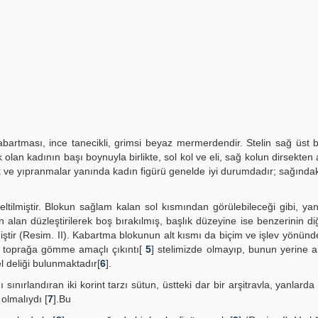
bartması, ince tanecikli, grimsi beyaz mermerdendir. Stelin sağ üst
 olan kadının başı boynuyla birlikte, sol kol ve eli, sağ kolun dirsekten 
ık ve yıpranmalar yanında kadın figürü genelde iyi durumdadır; sağındaki 
zeltilmiştir. Blokun sağlam kalan sol kısmından görülebileceği gibi, ya
 alan düzleştirilerek boş bırakılmış, başlık düzeyine ise benzerinin d
miştir (Resim. II). Kabartma blokunun alt kısmı da biçim ve işlev yönünd
n, toprağa gömme amaçlı çıkıntı[
5
] stelimizde olmayıp, bunun yerine a
l deliği bulunmaktadır[
6
].
ınırlandı­ran iki korint tarzı sütun, üstteki dar bir arşitravla, yanlarda
 olmalıydı [
7
].Bu