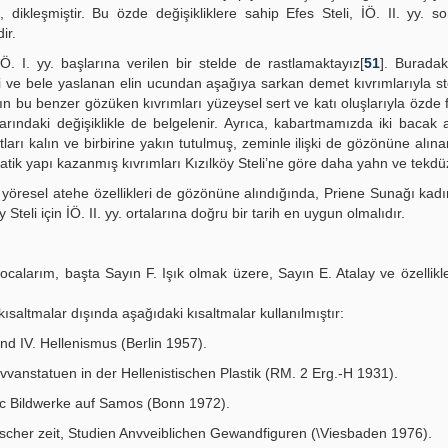
dikleşmiştir. Bu özde değişikliklere sahip Efes Steli, İÖ. II. yy. s
ir.
İÖ. I. yy. başlarına verilen bir stelde de rastlamaktayız[
51
]. Buradak
i ve bele yaslanan elin ucundan aşağıya sarkan demet kıvrımlarıyla st
nın bu benzer gözüken kıvrımları yüzeysel sert ve katı oluşlarıyla özde fa
arındaki değişiklikle de belgelenir. Ayrıca, kabartmamızda iki bacak 
tları kalın ve birbirine yakın tutulmuş, zeminle ilişki de gözönüne alın
matik yapı kazanmış kıvrımları Kızılköy Steli’ne göre daha yahn ve tekdü
r ki, yöresel atehe özellikleri de gözönüne alındığında, Priene Sunağı kad
Steli için İÖ. II. yy. ortalarına doğru bir tarih en uygun olmalıdır.
alarım, başta Sayın F. Işık olmak üzere, Sayın E. Atalay ve özellikl
ısaltmalar dışında aşağıdaki kısaltmalar kullanılmıştır:
and IV. Hellenismus (Berlin 1957).
vvanstatuen in der Hellenistischen Plastik (RM. 2 Erg.-H 1931).
chc Bildwerke auf Samos (Bonn 1972).
stischer zeit, Studien Anvveiblichen Gewandfiguren (\Viesbaden 1976).