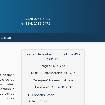
ISSN:
0041-4255
e-ISSN:
2791-6472
tact Us
Issue:
December 1985, Volume 49 -
Issue 195
Pages:
467-478
DOI:
10.37879/belleten.1985.467
 sahiptir.
iyle de bu
Category:
Research Article
ı içindeki
License:
CC BY-NC 4.0
iemann’ın
 yöresinde
Previous Article
tır. Sonra
Next Article