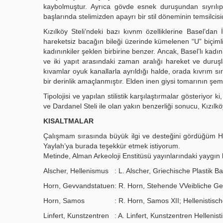
kaybolmuştur. Ayrıca gövde esnek duruşundan sıyrılıp, 
başlarında stelimizden apayrı bir stil döneminin temsilcisid
Kızılköy Steli’ndeki bazı kıvnm özelliklerine Basel’dan 
hareketsiz bacağın bileği üzerinde kümelenen “U” biçiml
kadınınkiler şeklen birbirine benzer. Ancak, Basel’lı kadı
ve iki yapıt arasındaki zaman aralığı hareket ve duruşl
kıvamlar oyuk kanallarla ayrıldığı halde, orada kıvrım sır
bir derinlik amaçlanmıştır. Elden inen giysi tomarının şe
Tipolojisi ve yapılan stilistik karşılaştırmalar gösteriyo
ve Dardanel Steli ile olan yakın benzerliği sonucu, Kızılköy 
KISALTMALAR
Çalışmam sırasında büyük ilgi ve desteğini gördüğüm Hoc
Yaylah’ya burada teşekkür etmek istiyorum.
Metinde, Alman Arkeoloji Enstitüsü yayınlarındaki yaygın k
Alscher, Hellenismus
: L. Alscher, Griechische Plastik B
Horn, Gevvandstatuen
: R. Horn, Stehende VVeibliche Ge
Horn, Samos
: R. Horn, Samos XII; Hellenistis
Linfert, Kunstzentren
: A. Linfert, Kunstzentren Helleni