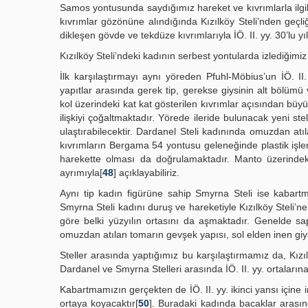
Samos yontusunda saydığımız hareket ve kıvrımlarla ilgili
kıvrımlar gözönüne alındığında Kızılköy Steli’nden geçliğ
dikleşen gövde ve tekdüze kıvrımlarıyla İÖ. II. yy. 30’lu yıl
Kızılköy Steli’ndeki kadının serbest yontularda izlediğimi
İlk karşılaştırmayı aynı yöreden Pfuhl-Möbius’un İÖ. II. 
yapıtlar arasında gerek tip, gerekse giysinin alt bölümü
kol üzerindeki kat kat gösterilen kıvrımlar açısından büyü
ilişkiyi çoğaltmaktadır. Yörede ileride bulunacak yeni stell
ulaştırabilecektir. Dardanel Steli kadınında omuzdan atı
kıvrımların Bergama 54 yontusu geleneğinde plastik işleni
harekette olması da doğrulamaktadır. Manto üzerindeki k
ayrımıyla[
48
] açıklayabiliriz.
Aynı tip kadın figürüne sahip Smyrna Steli ise kabart
Smyrna Steli kadını duruş ve hareketiyle Kızılköy Steli’n
göre belki yüzyılın ortasını da aşmaktadır. Genelde sap
omuzdan atılan tomarın gevşek yapısı, sol elden inen giysi
Steller arasında yaptığımız bu karşılaştırmamız da, Kızı
Dardanel ve Smyrna Stelleri arasında İÖ. II. yy. ortaların
Kabartmamızın gerçekten de İÖ. II. yy. ikinci yansı içine 
ortaya koyacaktır[
50
]. Buradaki kadında bacaklar arası