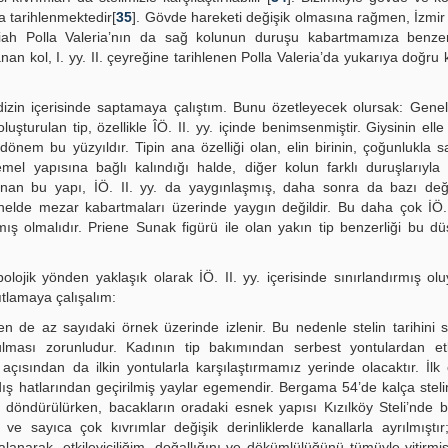
a tarihlenmektedir[
35
]. Gövde hareketi değişik olmasına rağmen, İzmir
ah Polla Valeria’nın da sağ kolunun duruşu kabartmamıza benze
an kol, I. yy. II. çeyreğine tarihlenen Polla Valeria’da yukarıya doğru k
i bir dizin içerisinde saptamaya çalıştım. Bunu özetleyecek olursak: Gen
şturulan tip, özellikle ÎÖ. II. yy. içinde benimsenmiştir. Giysinin elle
dönem bu yüzyıldır. Tipin ana özelliği olan, elin birinin, çoğunlukla s
el yapısına bağlı kalındığı halde, diğer kolun farklı duruşlarıyla 
lanan bu yapı, İÖ. II. yy. da yaygınlaşmış, daha sonra da bazı değiş
enelde mezar kabartmaları üzerinde yaygın değildir. Bu daha çok İÖ. I
ış olmalıdır. Priene Sunak figürü ile olan yakın tip benzerliği bu d
lojik yönden yaklaşık olarak İÖ. II. yy. içerisinde sınırlandırmış ol
ıtlamaya çalışalım:
 de az sayıdaki örnek üzerinde izlenir. Bu nedenle stelin tarihini st
ulması zorunludur. Kadının tip bakımından serbest yontulardan etki
çısından da ilkin yontularla karşılaştırmamız yerinde olacaktır. İlk
dış hatlarından geçirilmiş yaylar egemendir. Bergama 54’de kalça stel
 döndürülürken, bacakların oradaki esnek yapısı Kızılköy Steli’nde 
 ve sayıca çok kıvrımlar değişik derinliklerde kanallarla ayrılmıştı
lanarak, etkileyiciliğim, doğallığını ve dökümlülüğünü tümüyle yitirmiş