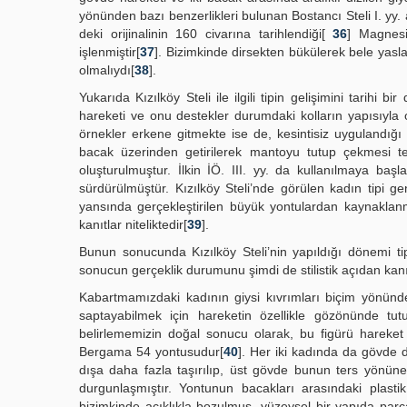
yönünden bazı benzerlikleri bulunan Bostancı Steli I. yy. 
deki orijinalinin 160 civarına tarihlendiği[
36
] Magnesi
işlenmiştir[
37
]. Bizimkinde dirsekten bükülerek bele yaslan
olmalıydı[
38
].
Yukarıda Kızılköy Steli ile ilgili tipin gelişimini tarih
hareketi ve onu destekler durumdaki kolların yapısıyla olu
örnekler erkene gitmekte ise de, kesintisiz uygulandığı 
bacak üzerinden getirilerek mantoyu tutup çekmesi tem
oluşturulmuştur. İlkin İÖ. III. yy. da kullanılmaya baş
sürdürülmüştür. Kızılköy Steli’nde görülen kadın tipi g
yansında gerçekleştirilen büyük yontulardan kaynaklanm
kanıtlar niteliktedir[
39
].
Bunun sonucunda Kızılköy Steli’nin yapıldığı dönemi tipo
sonucun gerçeklik durumunu şimdi de stilistik açıdan kan
Kabartmamızdaki kadının giysi kıvrımları biçim yönünden
saptayabilmek için hareketin özellikle gözönünde tut
belirlememizin doğal sonucu olarak, bu figürü hareket a
Bergama 54 yontusudur[
40
]. Her iki kadında da gövde 
dışa daha fazla taşırılıp, üst gövde bunun ters yönüne
durgunlaşmıştır. Yontunun bacakları arasındaki plastik
bizimkinde açıklıkla bozulmuş, yüzeysel bir yapıda parça