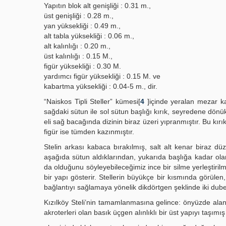
Yapıtın blok alt genişliği : 0.31 m.,
üst genişliği : 0.28 m.,
yan yüksekliği : 0.49 m.,
alt tabla yüksekliği : 0.06 m.,
alt kalınlığı : 0.20 m.,
üst kalınlığı : 0.15 M.,
figür yüksekliği : 0.30 M.
yardımcı figür yüksekliği : 0.15 M. ve
kabartma yüksekliği : 0.04-5 m., dir.
“Naiskos Tipli Steller” kümesi[
4
]içinde yeralan mezar ka
sağdaki sütun ile sol sütun başlığı kırık, seyredene dönük
eli sağ bacağında dizinin biraz üzeri yıpranmıştır. Bu kır
figür ise tümden kazınmıştır.
Stelin arkası kabaca bırakılmış, salt alt kenar biraz dü
aşağıda sütun aldıklarından, yukarıda başlığa kadar olan
da olduğunu söyleyebileceğimiz ince bir silme yerleştiril
bir yapı gösterir. Stellerin büyükçe bir kısmında görüle
bağlantıyı sağlamaya yönelik dikdörtgen şeklinde iki dube
Kızılköy Steli’nin tamamlanmasına gelince: önyüzde alanı s
akroterleri olan basık üçgen alınlıklı bir üst yapıyı taşımış