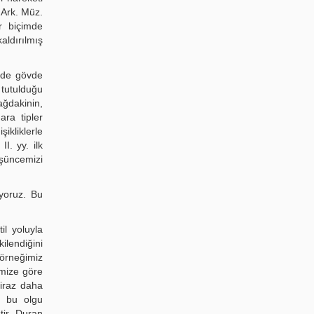
 Ark. Müz.
r biçimde
aldırılmış
elde gövde
 tutulduğu
ağdakinin,
ara tipler
ikliklerle
I. yy. ilk
üşüncemizi
uyoruz. Bu
il yoluyla
lendiğini
 örneğimiz
imize göre
biraz daha
r; bu olgu
tir. Duran