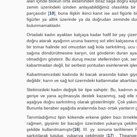
alan içinde blokun orta ekseninden biraz sağa doğru kay
zemin üzerindeki izinden anlayabildiğimiz olasılıkla bi
parçasıdır [
10
], buna ilişkin ikinci kanıt ise asıl figürle b
figürler ya altlık üzerinde ya da doğrudan zeminde du
bulunmamaktadır.
Ortadaki kadın ayaktan kalçaya kadar hafif bir yay çize
doğru atarak ayağının ucuna basmış sol elini kalçasına da
bir tomar halinde sol omuzdan sağ kola sarkıtılmış, ucu 
sağına döndürülmesine karşın, üst gövdenin duran ayağ
olmadığını gösterir. Bu duruş mezar stellerinden çok, ser
kabartmadan değil, bir serbest yontudan esinlenerek işle
Kabartmamızdaki kadında iki bacak arasında kalan giysi k
değildir; karın ve sağ kol üzerindeki katlanmalar abartıla
Stelimizdeki kadın değişik bir tipe sahiptir: Bu, kadını
geriye ve yana açılmasıyla destek kazanmış, sağ elle 
aşağıya doğru sarkıtılmış olarak gösterilmiştir. Çok yakın 
Bununla beraber aşağıda aralarında bazı ortak yanların gös
Tanımladığımız tipin kökende erkene giden bazı örnekler
rağmen, giysinin bir bacağın üzerinden yukarıya çekilme
şekilde kullanılmamıştır[
16
]. III. yy. sonuna tarihlenen
sarkıtılarak tutulup, yukarıya çekilmiştir [
17
] . Theangel