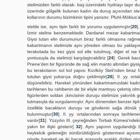
stelimizden farklı olarak- baş üzerindeki hydriayı taşır du
üzerinde gölgelik bulunan kadın da duruş açısından steli
kollarının durumu bizimkinin tipini yansıtır. Pfuhl-Möbius’
stelde ise, aynı tipin farklı bir yorumu uygulanmıştır[
20
]
İzmir steline benzemektedir. Dardanel mezar kabartması
Giysi tutan elin durumunun biraz farklı olmasına rağmen, 
kabartmanın stelimizle aynı yöreden olması bu yaklaşım
terakotada bu kez giysi sol elle tutulmuş, diğer el ise
yontusuyla da stelimizi karşılaştırabiliriz [
24
]: Gerek baca
Priene’den bir figüründe de sağ elin manto altından giys
bu terakotanın sol kol yapısı Kızılköy Steli’nden biraz f
tutulan giysi yukarıya doğru çekilmiştir[
26
]. II. yy. ort
düşünebiliriz. Hareket yönünden kabartmamızdaki kadın
tarihlenen bu rahibenin de bir eliyle mantoyu çekmiş ol
figürlerden soldan ¡kincisinin duruşu stelimize yakınlık gö
tutmasıyla da vurgulanmıştır. Aynı dönemden benzer tipli 
özellikle bacakların duruşu ve gövdenin sağa dönük 
bulunmuştur[
30
]. II. yy. ortalarından sonraya tarihle
vardır[
31
]. Yüzyılın III. çeyreğinden Torbalı Kümesi’nde
yakın bir ilişki gösterir[
32
]. Aynı yapının uygulandığı 
heykelcik geleneğin sürdürüldüğünü göstermesi açısınd
gövde hareketi ve iki bacak arasında aralıklı dizilen giysi 