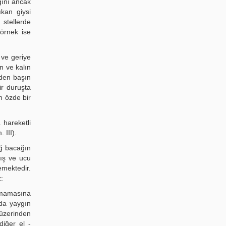
ığını ancak
ıkan giysi
 stellerde
 örnek ise
 ve geriye
n ve kalın
nden başın
ir duruşta
n özde bir
 hareketli
 III).
ağ bacağın
mış ve ucu
lemektedir.
:
ılmamasına
 da yaygın
 üzerinden
diğer el -