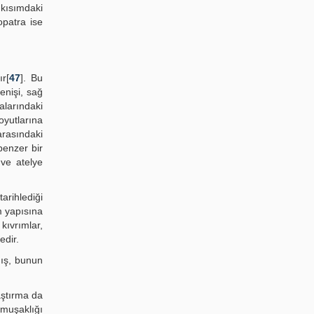
 kısımdaki
opatra ise
ır[
47
]. Bu
enişi, sağ
alarındaki
boyutlarına
arasındaki
benzer bir
 ve atelye
tarihlediği
m yapısına
kıvrımlar,
edir.
mış, bunun
aştırma da
umuşaklığı