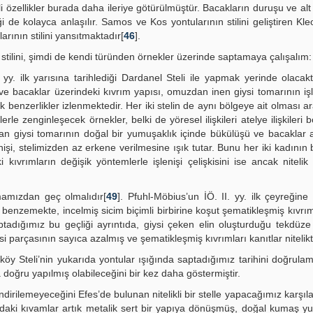
 özellikler burada daha ileriye götürülmüştür. Bacakların duruşu ve alt
i de kolayca anlaşılır. Samos ve Kos yontularının stilini geliştiren Kle
larının stilini yansıtmaktadır[
46
].
z stilini, şimdi de kendi türünden örnekler üzerinde saptamaya çalışalım:
yy. ilk yarısına tarihlediği Dardanel Steli ile yapmak yerinde olacakt
 ve bacaklar üzerindeki kıvrım yapısı, omuzdan inen giysi tomarının işl
k benzerlikler izlenmektedir. Her iki stelin de aynı bölgeye ait olması ar
erle zenginleşecek örnekler, belki de yöresel ilişkileri atelye ilişkileri 
lan giysi tomarının doğal bir yumuşaklık içinde bükülüşü ve bacaklar 
şi, stelimizden az erkene verilmesine ışık tutar. Bunu her iki kadının 
ıvrımların değişik yöntemlerle işlenişi çelişkisini ise ancak nitelik
mamızdan geç olmalıdır[
49
]. Pfuhl-Möbius’un İÖ. II. yy. ilk çeyreğine 
e benzemekte, incelmiş sicim biçimli birbirine koşut şematikleşmiş kıvrı
tadığımız bu geçliği ayrıntıda, giysi çeken elin oluşturduğu tekdüze 
 parçasının sayıca azalmış ve şematikleşmiş kıvrımları kanıtlar nitelikt
lköy Steli’nin yukarıda yontular ışığında saptadığımız tarihini doğrula
a doğru yapılmış olabileceğini bir kez daha göstermiştir.
indirilemeyeceğini Efes’de bulunan nitelikli bir stelle yapacağımız karşıl
ndaki kıvamlar artık metalik sert bir yapıya dönüşmüş, doğal kumaş y