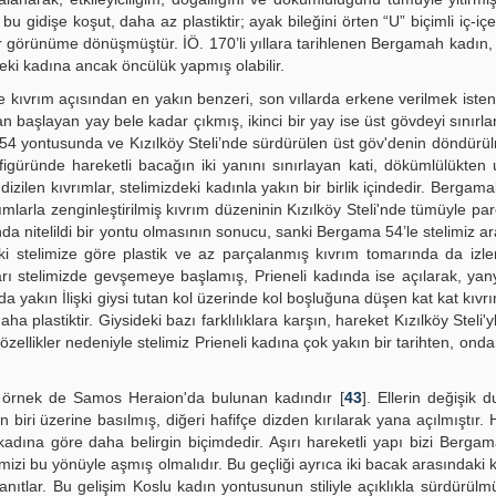
 gidişe koşut, daha az plastiktir; ayak bileğini örten “U” biçimli iç-içe
bir görünüme dönüşmüştür. İÖ. 170’li yıllara tarihlenen Bergamah kadın,
ndeki kadına ancak öncülük yapmış olabilir.
se kıvrım açısından en yakın benzeri, son vıllarda erkene verilmek iste
an başlayan yay bele kadar çıkmış, ikinci bir yay ise üst gövdeyi sınırlan
 54 yontusunda ve Kızılköy Steli’nde sürdürülen üst göv'denin döndürül
igüründe hareketli bacağın iki yanını sınırlayan kati, dökümlülükten 
dizilen kıvrımlar, stelimizdeki kadınla yakın bir birlik içindedir. Bergam
rımlarla zenginleştirilmiş kıvrım düzeninin Kızılköy Steli'nde tümüyle pa
nda nitelildi bir yontu olmasının sonucu, sanki Bergama 54’le stelimiz ar
ki stelimize göre plastik ve az parçalanmış kıvrım tomarında da izle
 stelimizde gevşemeye başlamış, Prieneli kadında ise açılarak, yany
a yakın İlişki giysi tutan kol üzerinde kol boşluğuna düşen kat kat kıvr
 plastiktir. Giysideki bazı farklılıklara karşın, hareket Kızılköy Steli'y
n özellikler nedeniyle stelimiz Prieneli kadına çok yakın bir tarihten, on
bir örnek de Samos Heraion'da bulunan kadındır [
43
]. Ellerin değişik
biri üzerine basılmış, diğeri hafifçe dizden kırılarak yana açılmıştır. 
kadına göre daha belirgin biçimdedir. Aşırı hareketli yapı bizi Berga
mizi bu yönüyle aşmış olmalıdır. Bu geçliği ayrıca iki bacak arasındaki k
nıtlar. Bu gelişim Koslu kadın yontusunun stiliyle açıklıkla sürdürülmü