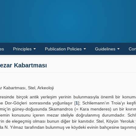
les
Principles
Publication Policies
Guidelines
Con
Mezar Kabartması
 Kabartması, Stel, Arkeoloji
sinde birçok antik yerleşim yerinin bulunmasıyla önemli bir konuma
se Dor-Göçleri sonrasında yoğunlaşır [
1
]; Schliemann’ın Troia’yı keşf
ramiç’in güney-doğusunda Skamandros (= Kara menderes) un bir kıvrım
alemin konusunu içeren mezar steliyle doğrulanmış durumdadır. Schl
in de elegeçmiş olması bunun diğer bir kanıtıdır. Stel, Köyün Yeroluk
lada N. Yılmaz tarafından bulunmuş ve köydeki evinin bahçesine taşınmış