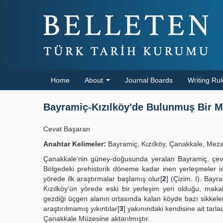
Home
About
Journal Boards
Writing Ru
Bayramiç-Kızılköy'de Bulunmuş Bir 
Cevat Başaran
Anahtar Kelimeler:
Bayramiç, Kızılköy, Çanakkale, Mezar
Çanakkale’nin güney-doğusunda yeralan Bayramiç, çevre
Bölgedeki prehistorik döneme kadar inen yerleşmeler i
yörede ilk araştırmalar başlamış olur[
2
] (Çizim. I). Bay
Kızılköy’ün yörede eski bir yerleşim yeri olduğu, mak
gezdiği üçgen alanın ortasında kalan köyde bazı sikkeler
araştırılmamış yıkıntılar[
3
] yakınındaki kendisine ait tar
Çanakkale Müzesine aktarılmıştır.