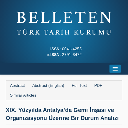
ISSN:
0041-4255
e-ISSN:
2791-6472
Home
Abstract
Abstract (English)
Full Text
PDF
About
Similar Articles
Journal Boards
XIX. Yüzyılda Antalya’da Gemi İnşası ve
Writing Rules
Organizasyonu Üzerine Bir Durum Analizi
Principles