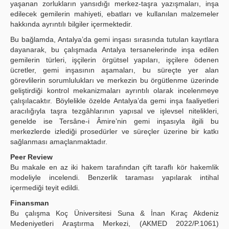
yaşanan zorlukların yansıdığı merkez-taşra yazışmaları, inşa
edilecek gemilerin mahiyeti, ebatları ve kullanılan malzemeler
hakkında ayrıntılı bilgiler içermektedir.
Bu bağlamda, Antalya’da gemi inşası sırasında tutulan kayıtlara
dayanarak, bu çalışmada Antalya tersanelerinde inşa edilen
gemilerin türleri, işçilerin örgütsel yapıları, işçilere ödenen
ücretler, gemi inşasının aşamaları, bu süreçte yer alan
görevlilerin sorumlulukları ve merkezin bu örgütlenme üzerinde
geliştirdiği kontrol mekanizmaları ayrıntılı olarak incelenmeye
çalışılacaktır. Böylelikle özelde Antalya’da gemi inşa faaliyetleri
aracılığıyla taşra tezgâhlarının yapısal ve işlevsel nitelikleri,
genelde ise Tersâne-i Âmire’nin gemi inşasıyla ilgili bu
merkezlerde izlediği prosedürler ve süreçler üzerine bir katkı
sağlanması amaçlanmaktadır.
Peer Review
Bu makale en az iki hakem tarafından çift taraflı kör hakemlik
modeliyle incelendi. Benzerlik taraması yapılarak intihal
içermediği teyit edildi.
Finansman
Bu çalışma Koç Üniversitesi Suna & İnan Kıraç Akdeniz
Medeniyetleri Araştırma Merkezi, (AKMED 2022/P.1061)