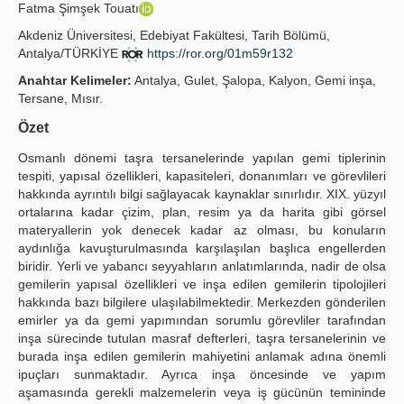
Fatma Şimşek Touatı
Publication Policies
Akdeniz Üniversitesi, Edebiyat Fakültesi, Tarih Bölümü,
Antalya/TÜRKİYE
https://ror.org/01m59r132
Guidelines
Anahtar Kelimeler:
Antalya, Gulet, Şalopa, Kalyon, Gemi inşa,
Contact Us
Tersane, Mısır.
Özet
Osmanlı dönemi taşra tersanelerinde yapılan gemi tiplerinin
tespiti, yapısal özellikleri, kapasiteleri, donanımları ve görevlileri
hakkında ayrıntılı bilgi sağlayacak kaynaklar sınırlıdır. XIX. yüzyıl
ortalarına kadar çizim, plan, resim ya da harita gibi görsel
materyallerin yok denecek kadar az olması, bu konuların
aydınlığa kavuşturulmasında karşılaşılan başlıca engellerden
biridir. Yerli ve yabancı seyyahların anlatımlarında, nadir de olsa
gemilerin yapısal özellikleri ve inşa edilen gemilerin tipolojileri
hakkında bazı bilgilere ulaşılabilmektedir. Merkezden gönderilen
emirler ya da gemi yapımından sorumlu görevliler tarafından
inşa sürecinde tutulan masraf defterleri, taşra tersanelerinin ve
burada inşa edilen gemilerin mahiyetini anlamak adına önemli
ipuçları sunmaktadır. Ayrıca inşa öncesinde ve yapım
aşamasında gerekli malzemelerin veya iş gücünün temininde