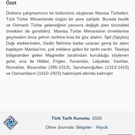
Özet
Publication Policies
Doktora çalışmamızın bir bölümünü oluşturan Manisa Türbeleri,
Türk Türbe Mimarisinde özgün bir yere sahiptir. Burada beylik
Guidelines
ve Osmanlı Türbe geleneğinin yanısıra değişik plan türündeki
örnekleri de görebiliriz. Manisa Türbe Mimarisinin örneklerine
Contact Us
geçmeden önce şehrin tarihine kısa bir göz atalım. Spil (Sipylos)
Dağı eteklerinden, Gediz Nehrine kadar uzanan geniş bir alanı
kaplayan Manisa'nın, çok eskilere giden bir tarihi vardır. Teselya
bölgesinden gelen Magnetler tarafından kurulduğu söylenen
şehir, sıra ile Hititler, Frigler, Yunanlılar, Lidyalılar, İranlılar,
Romalılar, Bizanslılar (395-1313), Saruhanoğulları (1313-1410)
ve Osmanlıların (1410-1923) hakimiyeti altında kalmıştır.
Türk Tarih Kurumu
. 2026
Other Journals:
Belgeler
·
Höyük