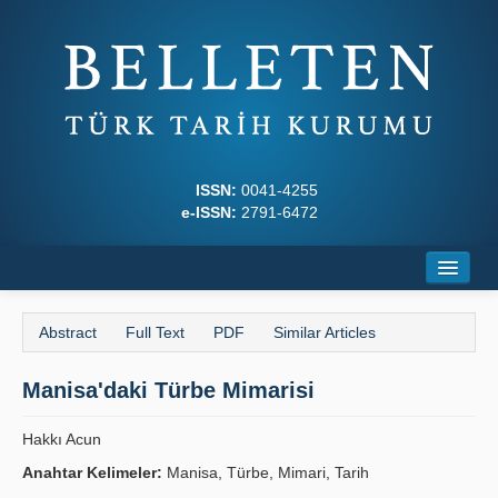
ISSN:
0041-4255
e-ISSN:
2791-6472
Home
Abstract
Full Text
PDF
Similar Articles
About
Manisa'daki Türbe Mimarisi
Journal Boards
Writing Rules
Hakkı Acun
Anahtar Kelimeler:
Manisa, Türbe, Mimari, Tarih
Principles