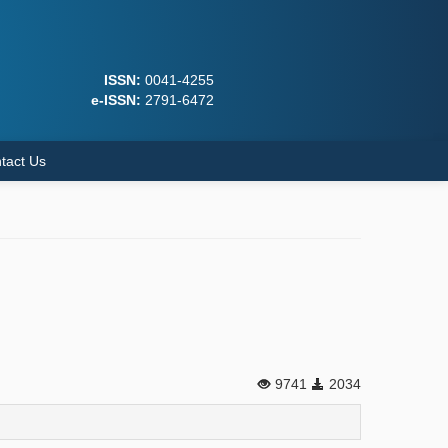
ISSN:
0041-4255
e-ISSN:
2791-6472
tact Us
9741
2034