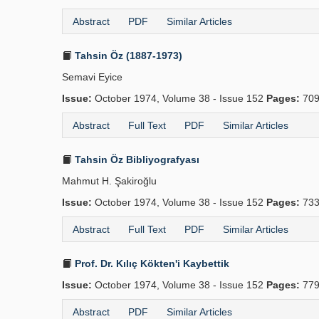
Abstract
PDF
Similar Articles
Tahsin Öz (1887-1973)
Semavi Eyice
Issue:
October 1974, Volume 38 - Issue 152
Pages:
709
Abstract
Full Text
PDF
Similar Articles
Tahsin Öz Bibliyografyası
Mahmut H. Şakiroğlu
Issue:
October 1974, Volume 38 - Issue 152
Pages:
733
Abstract
Full Text
PDF
Similar Articles
Prof. Dr. Kılıç Kökten'i Kaybettik
Issue:
October 1974, Volume 38 - Issue 152
Pages:
779
Abstract
PDF
Similar Articles