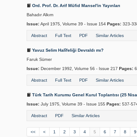
Ord. Prof. Dr. Arif Müfid Mansel'in Yayınları
Bahadır Alkım
Issue:
April 1975, Volume 39 - Issue 154
Pages:
323-3
Abstract
Full Text
PDF
Similar Articles
Yavuz Selim Halîfeliği Devraldı mı?
Faruk Sümer
Issue:
December 1992, Volume 56 - Issue 217
Pages:
6
Abstract
Full Text
PDF
Similar Articles
Türk Tarih Kurumu Genel Kurul Toplantısı (25 Nis
Issue:
July 1975, Volume 39 - Issue 155
Pages:
537-57
Abstract
PDF
Similar Articles
<<
<
1
2
3
4
5
6
7
8
9