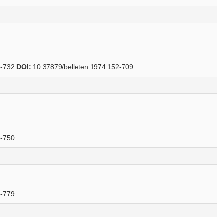
-732
DOI:
10.37879/belleten.1974.152-709
-750
-779