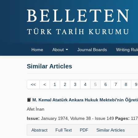
Home
About
Journal Boards
Writing Ru
Similar Articles
<<
<
1
2
3
4
5
6
7
8
9
M. Kemal Atatürk Ankara Hukuk Mektebi'nin Öğret
Afet İnan
Issue:
January 1974, Volume 38 - Issue 149
Pages:
117
Abstract
Full Text
PDF
Similar Articles