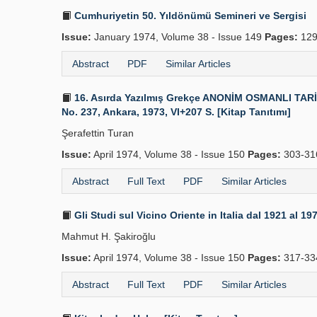
Cumhuriyetin 50. Yıldönümü Semineri ve Sergisi
Issue:
January 1974, Volume 38 - Issue 149
Pages:
129
Abstract
PDF
Similar Articles
16. Asırda Yazılmış Grekçe ANONİM OSMANLI TARİHİ.
No. 237, Ankara, 1973, VI+207 S. [Kitap Tanıtımı]
Şerafettin Turan
Issue:
April 1974, Volume 38 - Issue 150
Pages:
303-31
Abstract
Full Text
PDF
Similar Articles
Gli Studi sul Vicino Oriente in Italia dal 1921 al 1
Mahmut H. Şakiroğlu
Issue:
April 1974, Volume 38 - Issue 150
Pages:
317-33
Abstract
Full Text
PDF
Similar Articles