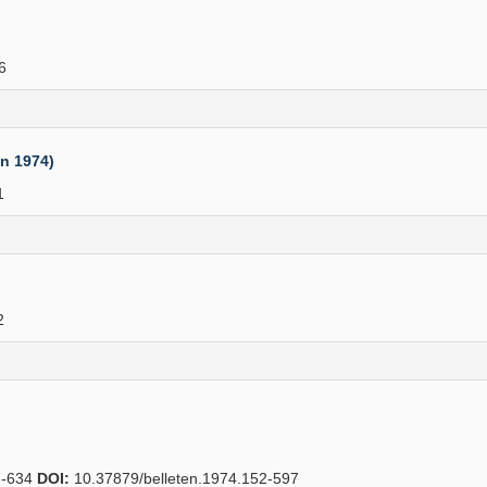
6
an 1974)
1
2
-634
DOI:
10.37879/belleten.1974.152-597