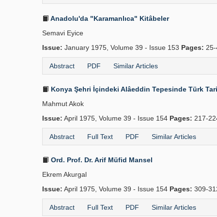
Anadolu'da "Karamanlıca" Kitâbeler
Semavi Eyice
Issue:
January 1975, Volume 39 - Issue 153
Pages:
25-
Abstract
PDF
Similar Articles
Konya Şehri İçindeki Alâeddin Tepesinde Türk Tari
Mahmut Akok
Issue:
April 1975, Volume 39 - Issue 154
Pages:
217-2
Abstract
Full Text
PDF
Similar Articles
Ord. Prof. Dr. Arif Müfid Mansel
Ekrem Akurgal
Issue:
April 1975, Volume 39 - Issue 154
Pages:
309-3
Abstract
Full Text
PDF
Similar Articles