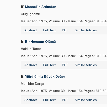
Mansel'in Ardından
Uluğ İğdemir
Issue:
April 1975, Volume 39 - Issue 154
Pages:
313-3
Abstract
Full Text
PDF
Similar Articles
Bir Hocanın Ölümü
Haldun Taner
Issue:
April 1975, Volume 39 - Issue 154
Pages:
315-3
Abstract
Full Text
PDF
Similar Articles
Yitirdiğimiz Büyük Değer
Muhibbe Darga
Issue:
April 1975, Volume 39 - Issue 154
Pages:
319-3
Abstract
Full Text
PDF
Similar Articles