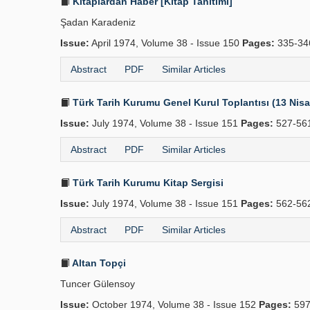
Kitaplardan Haber [Kitap Tanıtımı]
Şadan Karadeniz
Issue:
April 1974, Volume 38 - Issue 150
Pages:
335-34
Abstract
PDF
Similar Articles
Türk Tarih Kurumu Genel Kurul Toplantısı (13 Nis
Issue:
July 1974, Volume 38 - Issue 151
Pages:
527-56
Abstract
PDF
Similar Articles
Türk Tarih Kurumu Kitap Sergisi
Issue:
July 1974, Volume 38 - Issue 151
Pages:
562-56
Abstract
PDF
Similar Articles
Altan Topçi
Tuncer Gülensoy
Issue:
October 1974, Volume 38 - Issue 152
Pages:
597