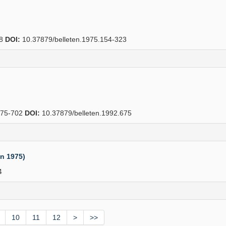
38
DOI:
10.37879/belleten.1975.154-323
75-702
DOI:
10.37879/belleten.1992.675
an 1975)
4
10
11
12
>
>>