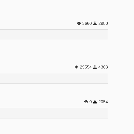
3660
2980
29554
4303
0
2054