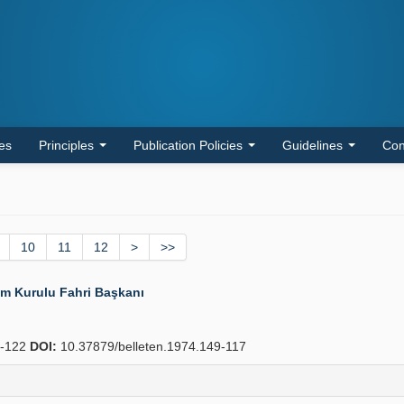
les
Principles
Publication Policies
Guidelines
Con
10
11
12
>
>>
im Kurulu Fahri Başkanı
-122
DOI:
10.37879/belleten.1974.149-117