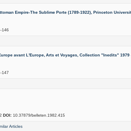
oman Empire-The Sublime Porte (1789-1922), Princeton University 
-146
e avant L'Europe, Arts et Voyages, Collection "Inedits" 1979 (A
-147
22
DOI:
10.37879/belleten.1982.415
milar Articles