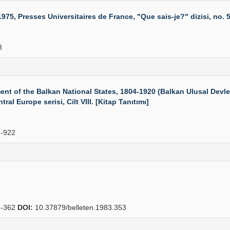
5, Presses Universitaires de France, "Que sais-je?" dizisi, no. 53
8
f the Balkan National States, 1804-1920 (Balkan Ulusal Devletl
al Europe serisi, Cilt VIII. [Kitap Tanıtımı]
-922
-362
DOI:
10.37879/belleten.1983.353