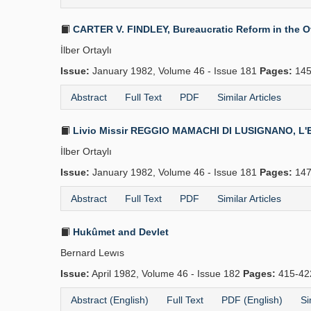
CARTER V. FINDLEY, Bureaucratic Reform in the Ott
İlber Ortaylı
Issue:
January 1982, Volume 46 - Issue 181
Pages:
145
Abstract
Full Text
PDF
Similar Articles
Livio Missir REGGIO MAMACHI DI LUSIGNANO, L'Europ
İlber Ortaylı
Issue:
January 1982, Volume 46 - Issue 181
Pages:
147
Abstract
Full Text
PDF
Similar Articles
Hukûmet and Devlet
Bernard Lewıs
Issue:
April 1982, Volume 46 - Issue 182
Pages:
415-4
Abstract (English)
Full Text
PDF (English)
Si