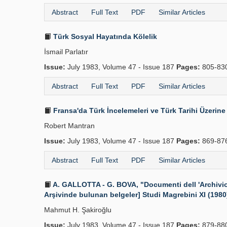
Abstract
Full Text
PDF
Similar Articles
Türk Sosyal Hayatında Kölelik
İsmail Parlatır
Issue:
July 1983, Volume 47 - Issue 187
Pages:
805-83
Abstract
Full Text
PDF
Similar Articles
Fransa'da Türk İncelemeleri ve Türk Tarihi Üzerine
Robert Mantran
Issue:
July 1983, Volume 47 - Issue 187
Pages:
869-87
Abstract
Full Text
PDF
Similar Articles
A. GALLOTTA - G. BOVA, "Documenti dell 'Archivio
Arşivinde bulunan belgeler] Studi Magrebini XI (1980)
Mahmut H. Şakiroğlu
Issue:
July 1983, Volume 47 - Issue 187
Pages:
879-88