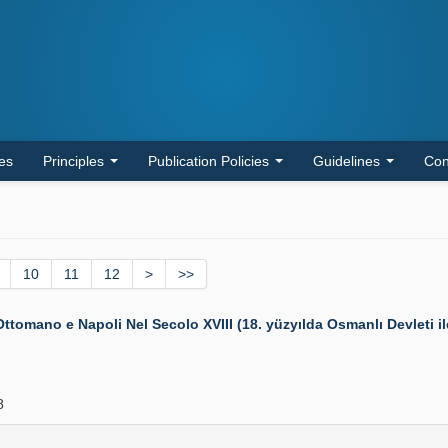
les
Principles
Publication Policies
Guidelines
Con
10
11
12
>
>>
mano e Napoli Nel Secolo XVIII (18. yüzyılda Osmanlı Devleti ile 
8