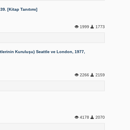
9. [Kitap Tanıtımı]
1999
1773
erinin Kuruluşu) Seattle ve London, 1977,
2266
2159
4178
2070