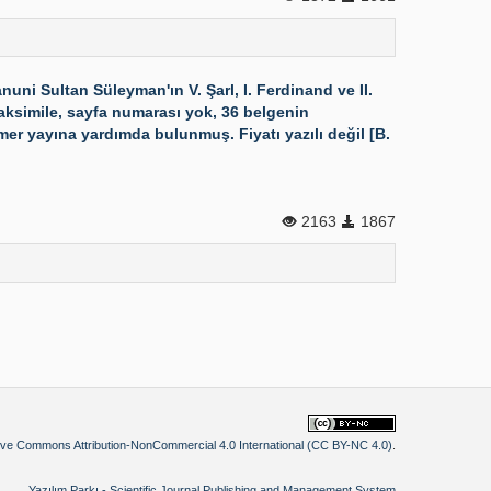
i Sultan Süleyman'ın V. Şarl, I. Ferdinand ve II.
 Faksimile, sayfa numarası yok, 36 belgenin
r yayına yardımda bulunmuş. Fiyatı yazılı değil [B.
2163
1867
ive Commons Attribution-NonCommercial 4.0 International (CC BY-NC 4.0)
.
Yazılım Parkı - Scientific Journal Publishing and Management System