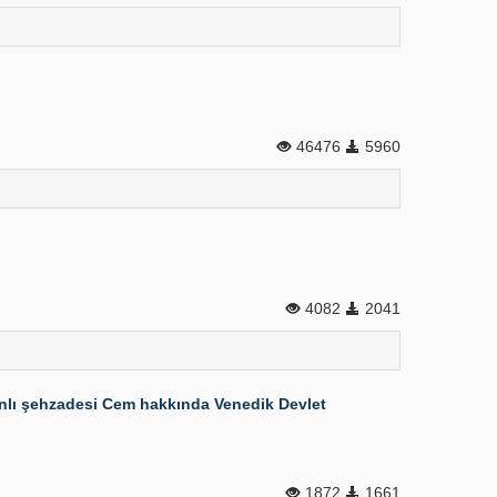
46476
5960
4082
2041
anlı şehzadesi Cem hakkında Venedik Devlet
1872
1661