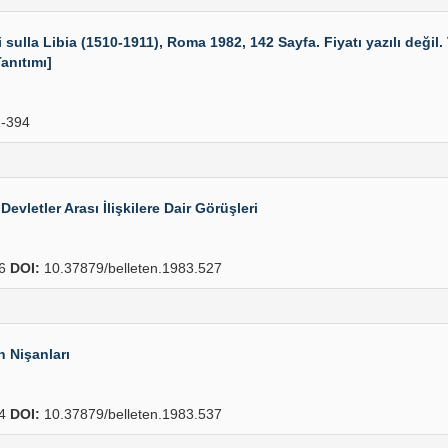
ulla Libia (1510-1911), Roma 1982, 142 Sayfa. Fiyatı yazılı değil.
anıtımı]
-394
vletler Arası İlişkilere Dair Görüşleri
36
DOI:
10.37879/belleten.1983.527
 Nişanları
44
DOI:
10.37879/belleten.1983.537