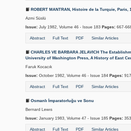
ROBERT MANTRAN, Histoire de la Turquie, Paris, 197
Azmi Süslü
Issue:
July 1982, Volume 46 - Issue 183
Pages:
667-66
Abstract
Full Text
PDF
Similar Articles
CHARLES VE BARBARA JELAVICH The Establishment o
University of Washington Press, A History of East Centr
Faruk Kocacık
Issue:
October 1982, Volume 46 - Issue 184
Pages:
917
Abstract
Full Text
PDF
Similar Articles
Osmanlı İmparatorluğu ve Sonu
Bernard Lewıs
Issue:
January 1983, Volume 47 - Issue 185
Pages:
353
Abstract
Full Text
PDF
Similar Articles