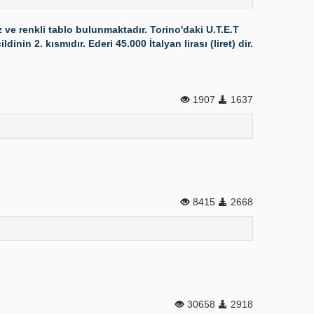
e renkli tablo bulunmaktadır. Torino'daki U.T.E.T
nin 2. kısmıdır. Ederi 45.000 İtalyan lirası (liret) dir.
1907
1637
8415
2668
30658
2918