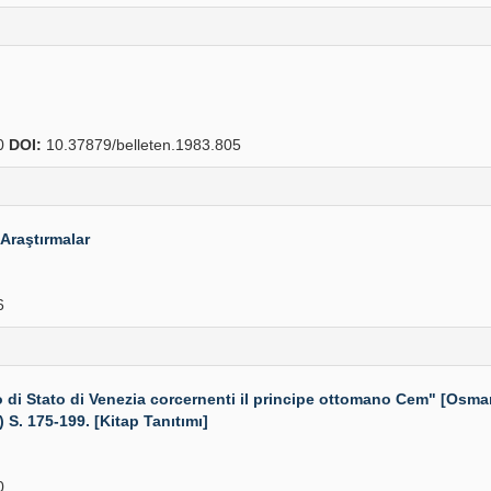
0
DOI:
10.37879/belleten.1983.805
 Araştırmalar
6
 di Stato di Venezia corcernenti il principe ottomano Cem" [Osm
 S. 175-199. [Kitap Tanıtımı]
0