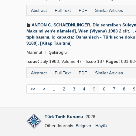
Abstract
Full Text
PDF
Similar Articles
ANTON C. SCHAEDNLINGER, Die schreiben Süleymans d
Maksimilyen'e nâmeleri], Wien (Viyana) 1983 2 cilt. I
tıpkıbasımı. İç kapakta: Osmanisch - Türkische doku
9188]. [Kitap Tanıtımı]
Mahmut H. Şakiroğlu
Issue:
July 1983, Volume 47 - Issue 187
Pages:
881-88
Abstract
Full Text
PDF
Similar Articles
<<
<
1
2
3
4
5
6
7
8
9
Türk Tarih Kurumu
. 2026
Other Journals:
Belgeler
·
Höyük