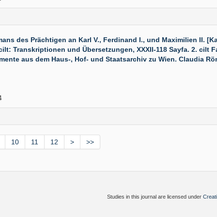
es Prächtigen an Karl V., Ferdinand I., und Maximilien II. [Kanun
. cilt: Transkriptionen und Übersetzungen, XXXII-118 Sayfa. 2. cilt
mente aus dem Haus-, Hof- und Staatsarchiv zu Wien. Claudia Röme
4
10
11
12
>
>>
Studies in this journal are licensed under
Creat