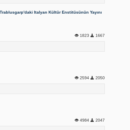
 Trablusgarp'daki Italyan Kültür Enstitüsünün Yayını
1823
1667
2594
2050
4984
2047