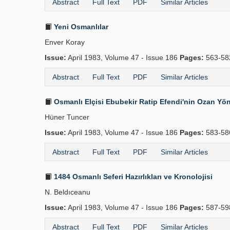
Abstract
Full Text
PDF
Similar Articles
Yeni Osmanlılar
Enver Koray
Issue:
April 1983, Volume 47 - Issue 186
Pages:
563-5
Abstract
Full Text
PDF
Similar Articles
Osmanlı Elçisi Ebubekir Ratip Efendi'nin Ozan Yö
Hüner Tuncer
Issue:
April 1983, Volume 47 - Issue 186
Pages:
583-5
Abstract
Full Text
PDF
Similar Articles
1484 Osmanlı Seferi Hazırlıkları ve Kronolojisi
N. Beldıceanu
Issue:
April 1983, Volume 47 - Issue 186
Pages:
587-5
Abstract
Full Text
PDF
Similar Articles