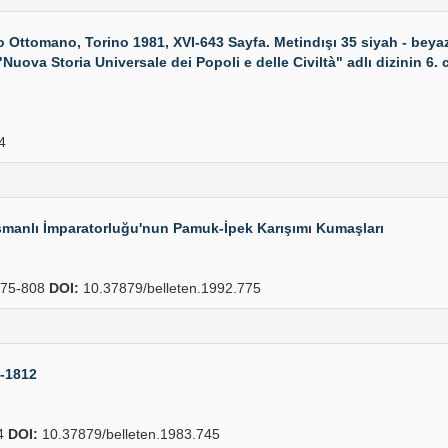
omano, Torino 1981, XVI-643 Sayfa. Metindışı 35 siyah - beyaz v
ova Storia Universale dei Popoli e delle Civiltà" adlı dizinin 6. cildi
4
Osmanlı İmparatorluğu'nun Pamuk-İpek Karışımı Kumaşları
75-808
DOI:
10.37879/belleten.1992.775
7-1812
4
DOI:
10.37879/belleten.1983.745