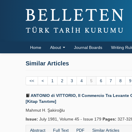
Home
About
Journal Boards
Writing Ru
Similar Articles
<<
<
1
2
3
4
5
6
7
8
9
ANTONIO di VITTORIO, Il Commercio Tra Levante Otto
[Kitap Tanıtımı]
Mahmut H. Şakiroğlu
Issue:
July 1981, Volume 45 - Issue 179
Pages:
327-32
Abstract
Full Text
PDF
Similar Articles