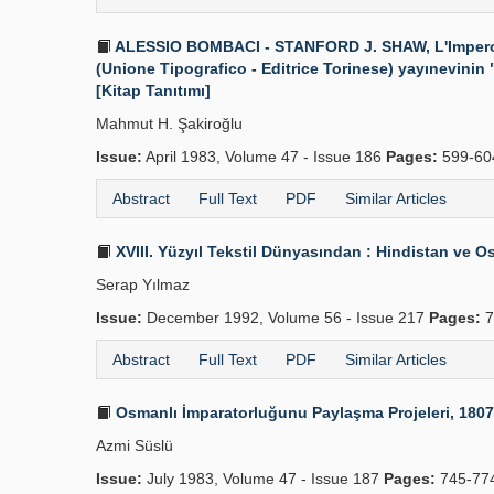
ALESSIO BOMBACI - STANFORD J. SHAW, L'Impero Ott
(Unione Tipografico - Editrice Torinese) yayınevinin "Nu
[Kitap Tanıtımı]
Mahmut H. Şakiroğlu
Issue:
April 1983, Volume 47 - Issue 186
Pages:
599-60
Abstract
Full Text
PDF
Similar Articles
XVIII. Yüzyıl Tekstil Dünyasından : Hindistan ve 
Serap Yılmaz
Issue:
December 1992, Volume 56 - Issue 217
Pages:
7
Abstract
Full Text
PDF
Similar Articles
Osmanlı İmparatorluğunu Paylaşma Projeleri, 180
Azmi Süslü
Issue:
July 1983, Volume 47 - Issue 187
Pages:
745-77