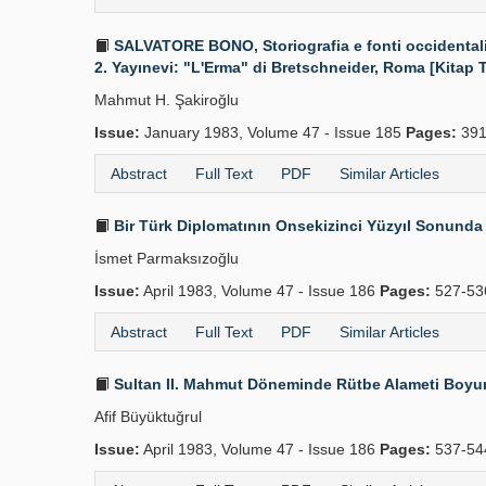
SALVATORE BONO, Storiografia e fonti occidentali s
2. Yayınevi: "L'Erma" di Bretschneider, Roma [Kitap T
Mahmut H. Şakiroğlu
Issue:
January 1983, Volume 47 - Issue 185
Pages:
391
Abstract
Full Text
PDF
Similar Articles
Bir Türk Diplomatının Onsekizinci Yüzyıl Sonunda De
İsmet Parmaksızoğlu
Issue:
April 1983, Volume 47 - Issue 186
Pages:
527-5
Abstract
Full Text
PDF
Similar Articles
Sultan II. Mahmut Döneminde Rütbe Alameti Boyun
Afif Büyüktuğrul
Issue:
April 1983, Volume 47 - Issue 186
Pages:
537-5