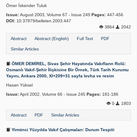
Ömer İ̇skender Tuluk
Issue:
August 2003, Volume 67 - Issue 249
Pages:
447-456
DOI:
10.37879/belleten.2003.447
3864
2042
Abstract
Abstract (English)
Full Text
PDF
Similar Articles
ÖMER DEMİREL, Sivas Şehir Hayatında Vakıfların Rolü:
Osmanlı Vakıf-Şehir İlişkisine Bir Örnek, Türk Tarih Kurumu
Yayını, Ankara 2000, XI+209+31 sayfa levha ve resim
Hasan Yüksel
Issue:
April 2002, Volume 66 - Issue 245
Pages:
181-186
0
1803
Abstract
PDF
Similar Articles
Yirminci Yüzyılda Vakıf Çalışmaları: Durum Tespiti