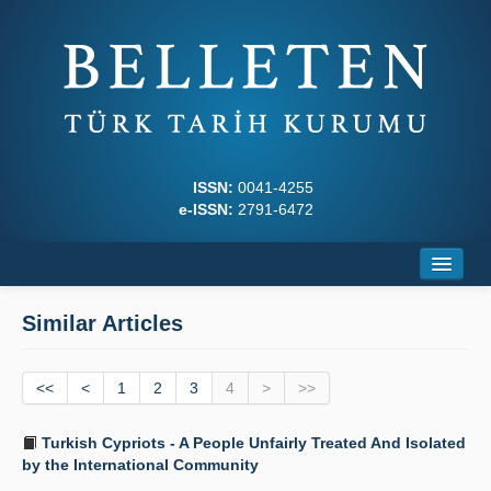
ISSN:
0041-4255
e-ISSN:
2791-6472
Home
Similar Articles
About
<<
Journal Boards
<
1
2
3
4
>
>>
Writing Rules
Turkish Cypriots - A People Unfairly Treated And Isolated
by the International Community
Principles