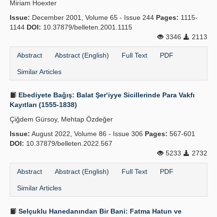
Miriam Hoexter
Issue:
December 2001, Volume 65 - Issue 244
Pages:
1115-
1144
DOI:
10.37879/belleten.2001.1115
3346
2113
Abstract
Abstract (English)
Full Text
PDF
Similar Articles
Ebediyete Bağış: Balat Şer‘iyye Sicillerinde Para Vakfı
Kayıtları (1555-1838)
Çiğdem Gürsoy, Mehtap Özdeğer
Issue:
August 2022, Volume 86 - Issue 306
Pages:
567-601
DOI:
10.37879/belleten.2022.567
5233
2732
Abstract
Abstract (English)
Full Text
PDF
Similar Articles
Selçuklu Hanedanından Bir Bani: Fatma Hatun ve