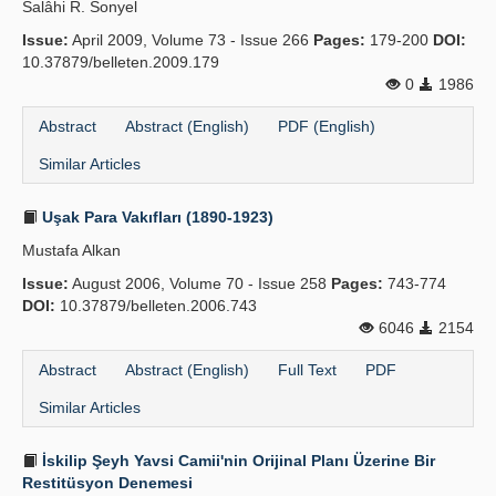
Salâhi R. Sonyel
Publication Policies
Issue:
April 2009, Volume 73 - Issue 266
Pages:
179-200
DOI:
10.37879/belleten.2009.179
Guidelines
0
1986
Contact Us
Abstract
Abstract (English)
PDF (English)
Similar Articles
Uşak Para Vakıfları (1890-1923)
Mustafa Alkan
Issue:
August 2006, Volume 70 - Issue 258
Pages:
743-774
DOI:
10.37879/belleten.2006.743
6046
2154
Abstract
Abstract (English)
Full Text
PDF
Similar Articles
İskilip Şeyh Yavsi Camii'nin Orijinal Planı Üzerine Bir
Restitüsyon Denemesi