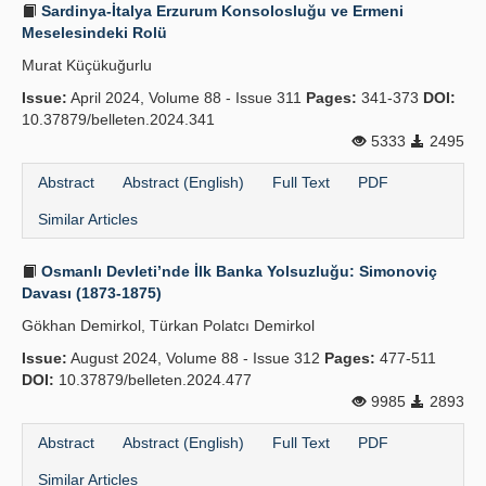
Sardinya-İtalya Erzurum Konsolosluğu ve Ermeni
Meselesindeki Rolü
Murat Küçükuğurlu
Issue:
April 2024, Volume 88 - Issue 311
Pages:
341-373
DOI:
10.37879/belleten.2024.341
5333
2495
Abstract
Abstract (English)
Full Text
PDF
Similar Articles
Osmanlı Devleti’nde İlk Banka Yolsuzluğu: Simonoviç
Davası (1873-1875)
Gökhan Demirkol, Türkan Polatcı Demirkol
Issue:
August 2024, Volume 88 - Issue 312
Pages:
477-511
DOI:
10.37879/belleten.2024.477
9985
2893
Abstract
Abstract (English)
Full Text
PDF
Similar Articles