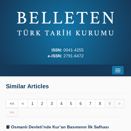
ISSN:
0041-4255
e-ISSN:
2791-6472
Home
Similar Articles
About
<<
Journal Boards
<
1
2
3
4
5
6
7
8
9
>
>>
Writing Rules
Osmanlı Devleti’nde Kur’an Basımının İlk Safhası
Principles