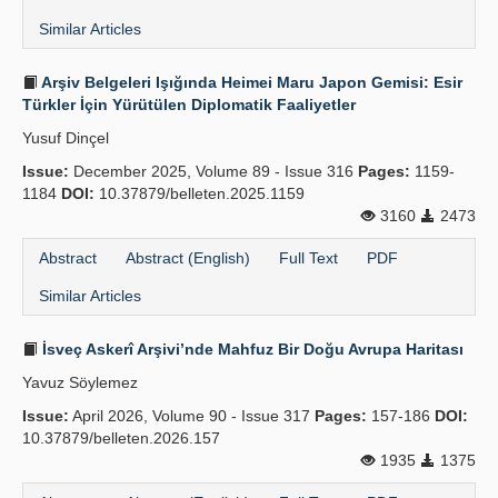
Similar Articles
Arşiv Belgeleri Işığında Heimei Maru Japon Gemisi: Esir
Türkler İçin Yürütülen Diplomatik Faaliyetler
Yusuf Dinçel
Issue:
December 2025, Volume 89 - Issue 316
Pages:
1159-
1184
DOI:
10.37879/belleten.2025.1159
3160
2473
Abstract
Abstract (English)
Full Text
PDF
Similar Articles
İsveç Askerî Arşivi’nde Mahfuz Bir Doğu Avrupa Haritası
Yavuz Söylemez
Issue:
April 2026, Volume 90 - Issue 317
Pages:
157-186
DOI:
10.37879/belleten.2026.157
1935
1375