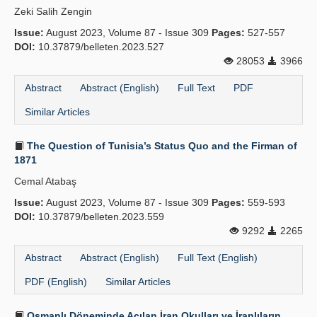
Zeki Salih Zengin
Publication Policies
Issue:
August 2023, Volume 87 - Issue 309
Pages:
527-557
DOI:
Guidelines
10.37879/belleten.2023.527
28053
3966
Contact Us
Abstract
Abstract (English)
Full Text
PDF
Similar Articles
The Question of Tunisia’s Status Quo and the Firman of
1871
Cemal Atabaş
Issue:
August 2023, Volume 87 - Issue 309
Pages:
559-593
DOI:
10.37879/belleten.2023.559
9292
2265
Abstract
Abstract (English)
Full Text (English)
PDF (English)
Similar Articles
Osmanlı Döneminde Açılan İran Okulları ve İranlıların