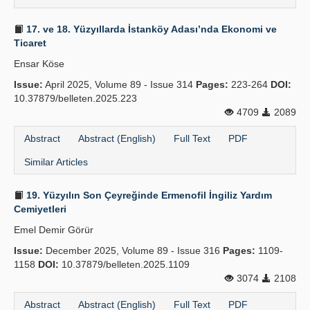
17. ve 18. Yüzyıllarda İstanköy Adası’nda Ekonomi ve
Ticaret
Ensar Köse
Issue:
April 2025, Volume 89 - Issue 314
Pages:
223-264
DOI:
10.37879/belleten.2025.223
4709
2089
Abstract
Abstract (English)
Full Text
PDF
Similar Articles
19. Yüzyılın Son Çeyreğinde Ermenofil İngiliz Yardım
Cemiyetleri
Emel Demir Görür
Issue:
December 2025, Volume 89 - Issue 316
Pages:
1109-
1158
DOI:
10.37879/belleten.2025.1109
3074
2108
Abstract
Abstract (English)
Full Text
PDF