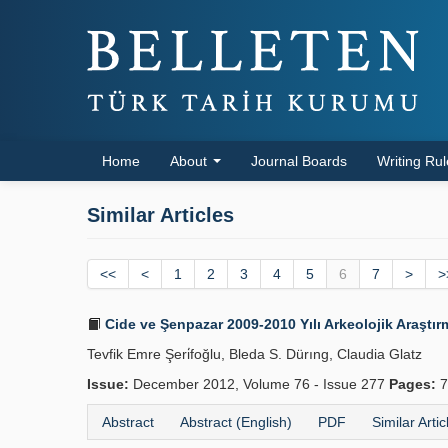
Home
About
Journal Boards
Writing Ru
Similar Articles
<<
<
1
2
3
4
5
6
7
>
>
Cide ve Şenpazar 2009-2010 Yılı Arkeolojik Araştırm
Tevfik Emre Şeri̇foğlu, Bleda S. Dürıng, Claudia Glatz
Issue:
December 2012, Volume 76 - Issue 277
Pages:
7
Abstract
Abstract (English)
PDF
Similar Artic