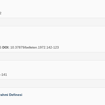
2
36
DOI:
10.37879/belleten.1972.142-123
-141
ahmi Definesi