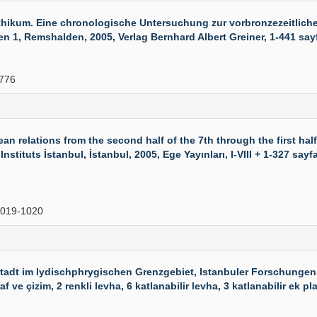
ikum. Eine chronologische Untersuchung zur vorbronzezeitliche
1, Remshalden, 2005, Verlag Bernhard Albert Greiner, 1-441 sayfa 
776
relations from the second half of the 7th through the first half
ituts İstanbul, İstanbul, 2005, Ege Yayınları, I-VIII + 1-327 sayf
019-1020
adt im lydischphrygischen Grenzgebiet, Istanbuler Forschungen 
 ve çizim, 2 renkli levha, 6 katlanabilir levha, 3 katlanabilir ek pla