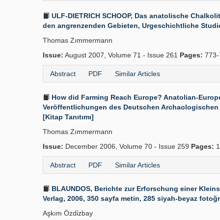
ULF-DIETRICH SCHOOP, Das anatolische Chalkolith
den angrenzenden Gebieten, Urgeschichtliche Studien 
Thomas Zımmermann
Issue:
August 2007, Volume 71 - Issue 261
Pages:
773-
Abstract
PDF
Similar Articles
How did Farming Reach Europe? Anatolian-European 
Veröffentlichungen des Deutschen Archaologischen Inst
[Kitap Tanıtımı]
Thomas Zımmermann
Issue:
December 2006, Volume 70 - Issue 259
Pages:
1
Abstract
PDF
Similar Articles
BLAUNDOS, Berichte zur Erforschung einer Kleinst
Verlag, 2006, 350 sayfa metin, 285 siyah-beyaz fotoğraf
Aşkım Özdi̇zbay