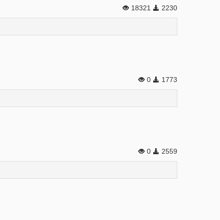
18321
2230
0
1773
0
2559