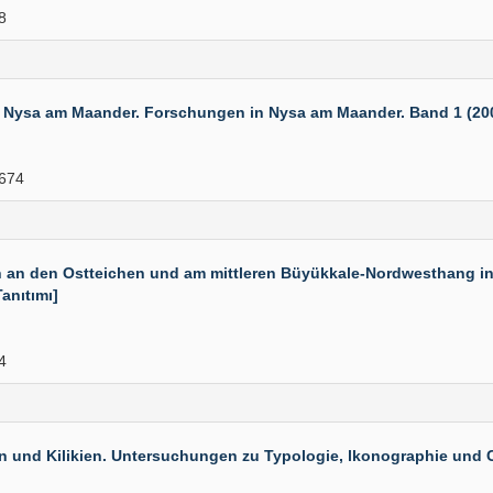
8
Nysa am Maander. Forschungen in Nysa am Maander. Band 1 (2006)
674
n an den Ostteichen und am mittleren Büyükkale-Nordwesthang in
anıtımı]
4
 und Kilikien. Untersuchungen zu Typologie, lkonographie und C