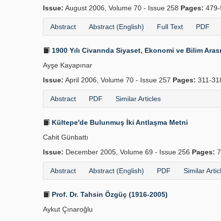
Issue:
August 2006, Volume 70 - Issue 258
Pages:
479-
Abstract
Abstract (English)
Full Text
PDF
1900 Yılı Civannda Siyaset, Ekonomi ve Bilim Aras
Ayşe Kayapınar
Issue:
April 2006, Volume 70 - Issue 257
Pages:
311-31
Abstract
PDF
Similar Articles
Kültepe'de Bulunmuş İki Antlaşma Metni
Cahit Günbattı
Issue:
December 2005, Volume 69 - Issue 256
Pages:
7
Abstract
Abstract (English)
PDF
Similar Artic
Prof. Dr. Tahsin Özgüç (1916-2005)
Aykut Çınaroğlu