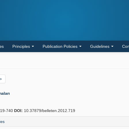
les
Principles
Publication Policies
Guidelines
Con
>
aları
19-740
DOI:
10.37879/belleten.2012.719
les