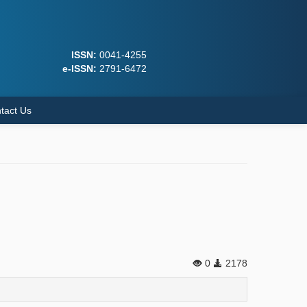
ISSN:
0041-4255
e-ISSN:
2791-6472
tact Us
0
2178