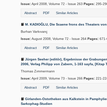
Issue:
April 2008, Volume 72 - Issue 263
Pages:
295-29
Abstract
PDF
Similar Articles
M. KADIOĞLU, Die Scaene frons des Theaters von 
Burhan Varkıvanç
Issue:
August 2008, Volume 72 - Issue 264
Pages:
671-
Abstract
PDF
Similar Articles
Jürgen Seeher (editör), Ergebnisse der Grabunge
2006, Verlag Philipp von Zabern, 1-163 sayfa, [Kitap T
Thomas Zımmermann
Issue:
April 2009, Volume 73 - Issue 266
Pages:
221-22
Abstract
PDF
Similar Articles
Girlanden-Ostotheken aus Kalkstein in Pamphylien
Sarkophag-Studien