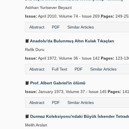
Aslıhan Yurtsever Beyazıt
Issue:
April 2010, Volume 74 - Issue 269
Pages:
249-25
Abstract
PDF
Similar Articles
Anadolu'da Bulunmuş Altın Kulak Tıkaçları
Refik Duru
Issue:
April 1972, Volume 36 - Issue 142
Pages:
123-1
Abstract
Full Text
PDF
Similar Articles
Prof. Albert Gabriel'in ölümü
Issue:
January 1973, Volume 37 - Issue 145
Pages:
141
Abstract
PDF
Similar Articles
Durmaz Koleksiyonu'ndaki Büyük İskender Tetradr
Melih Arslan