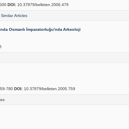
500
DOI:
10.37879/belleten.2006.479
Similar Articles
ında Osmanlı İmparatorluğu'nda Arkeoloji
8
59-780
DOI:
10.37879/belleten.2005.759
les