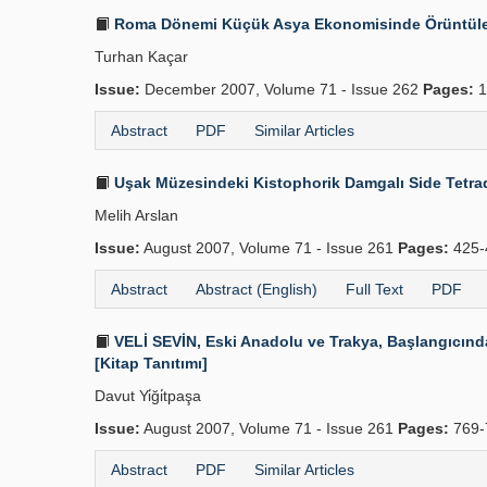
Roma Dönemi Küçük Asya Ekonomisinde Örüntül
Turhan Kaçar
Issue:
December 2007, Volume 71 - Issue 262
Pages:
1
Abstract
PDF
Similar Articles
Uşak Müzesindeki Kistophorik Damgalı Side Tetra
Melih Arslan
Issue:
August 2007, Volume 71 - Issue 261
Pages:
425-
Abstract
Abstract (English)
Full Text
PDF
VELİ SEVİN, Eski Anadolu ve Trakya, Başlangıcından 
[Kitap Tanıtımı]
Davut Yi̇ği̇tpaşa
Issue:
August 2007, Volume 71 - Issue 261
Pages:
769-
Abstract
PDF
Similar Articles