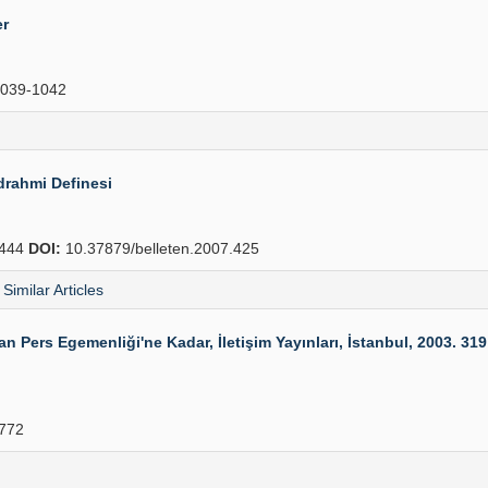
er
039-1042
drahmi Definesi
444
DOI:
10.37879/belleten.2007.425
Similar Articles
Pers Egemenliği'ne Kadar, İletişim Yayınları, İstanbul, 2003. 319 s
772