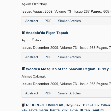
Aşkım Özdi̇zbay
Issue:
August 2009, Volume 73 - Issue 267
Pages:
605-
Abstract
PDF
Similar Articles
Anadolu'da Pişen Toprak
Aynur Özfırat
Issue:
December 2009, Volume 73 - Issue 268
Pages:
7
Abstract
PDF
Similar Articles
Wooden Mosques of the Samsun Region, Turkey, From
Ahmet Çakmak
Issue:
December 2009, Volume 73 - Issue 268
Pages:
7
Abstract
PDF
Similar Articles
R. DURU-G. UMURTAK, Höyücek. 1989-1992 Yılları Ar
242 sayfa metin, harita, 202 levha. [Kitap Tanıtımı]