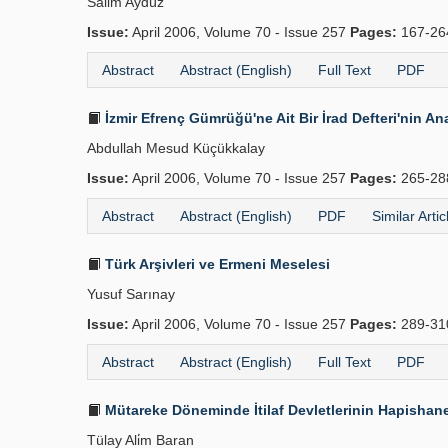
Salim Aydüz
Issue:
April 2006, Volume 70 - Issue 257
Pages:
167-2
Abstract
Abstract (English)
Full Text
PDF
İzmir Efrenç Gümrüğü'ne Ait Bir İrad Defteri'nin Ana
Abdullah Mesud Küçükkalay
Issue:
April 2006, Volume 70 - Issue 257
Pages:
265-2
Abstract
Abstract (English)
PDF
Similar Artic
Türk Arşivleri ve Ermeni Meselesi
Yusuf Sarınay
Issue:
April 2006, Volume 70 - Issue 257
Pages:
289-3
Abstract
Abstract (English)
Full Text
PDF
Mütareke Döneminde İtilaf Devletlerinin Hapishane
Tülay Ali̇m Baran