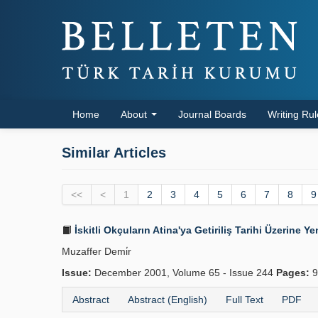
Home
About
Journal Boards
Writing Ru
Similar Articles
<<
<
1
2
3
4
5
6
7
8
9
İskitli Okçuların Atina'ya Getiriliş Tarihi Üzerine Ye
Muzaffer Demi̇r
Issue:
December 2001, Volume 65 - Issue 244
Pages:
9
Abstract
Abstract (English)
Full Text
PDF