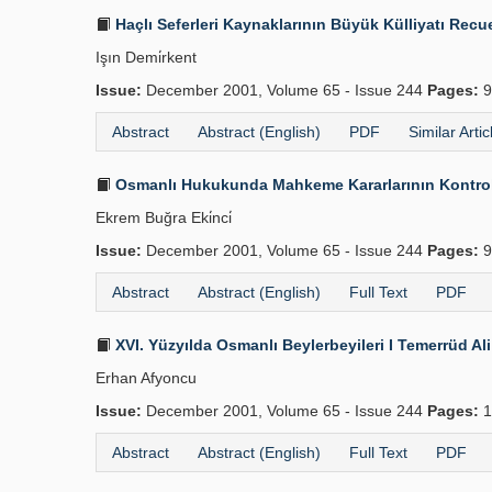
Haçlı Seferleri Kaynaklarının Büyük Külliyatı Recue
Işın Demi̇rkent
Issue:
December 2001, Volume 65 - Issue 244
Pages:
9
Abstract
Abstract (English)
PDF
Similar Artic
Osmanlı Hukukunda Mahkeme Kararlarının Kontrolü
Ekrem Buğra Eki̇nci̇
Issue:
December 2001, Volume 65 - Issue 244
Pages:
9
Abstract
Abstract (English)
Full Text
PDF
XVI. Yüzyılda Osmanlı Beylerbeyileri I Temerrüd Al
Erhan Afyoncu
Issue:
December 2001, Volume 65 - Issue 244
Pages:
1
Abstract
Abstract (English)
Full Text
PDF