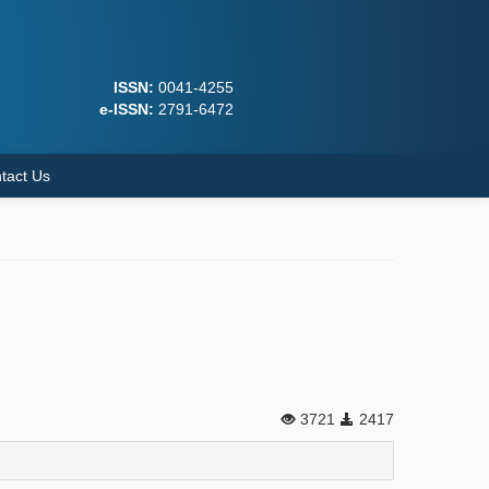
ISSN:
0041-4255
e-ISSN:
2791-6472
tact Us
3721
2417