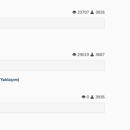
23707
3826
29019
3687
 Yaklaşım)
0
3935