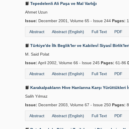
Tepedelenli Ali Paşa ve Mal Varlığı
Ahmet Uzun
Issue:
December 2001, Volume 65 - Issue 244
Pages:
1
Abstract
Abstract (English)
Full Text
PDF
Türkiye'de İlk Beglik'ler ve Kabilevî Siyasî Birlik'le
M. Said Polat
Issue:
April 2002, Volume 66 - Issue 245
Pages:
61-86
Abstract
Abstract (English)
Full Text
PDF
Karakalpakların Hive Hanlarına Karşı Yürüttükleri İ
Salih Yılmaz
Issue:
December 2003, Volume 67 - Issue 250
Pages:
8
Abstract
Abstract (English)
Full Text
PDF