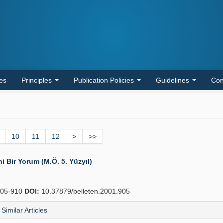
les
Principles
Publication Policies
Guidelines
Con
10
11
12
>
>>
ni Bir Yorum (M.Ö. 5. Yüzyıl)
05-910
DOI:
10.37879/belleten.2001.905
Similar Articles