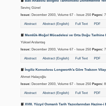
Batı Anadolu Bölgesi Tarihöncesi Dönemlerine Yen
Sevinç Günel
Issue:
December 2003, Volume 67 - Issue 250
Pages:
7
Abstract
Abstract (English)
Full Text
PDF
Memlûk-Moğol Mücadelesi ve Orta Doğu Tarihine E
Yüksel Arslantaş
Issue:
December 2003, Volume 67 - Issue 250
Pages:
7
Abstract
Abstract (English)
Full Text
PDF
İngiliz Konsolosu Longworth'a Göre Trabzon Vilay
Ahmet Halaçoğlu
Issue:
December 2003, Volume 67 - Issue 250
Pages:
8
Abstract
Abstract (English)
Full Text
PDF
XVIII. Yüzyıl Osmanlı Tarih Yazıcılarından Hazine