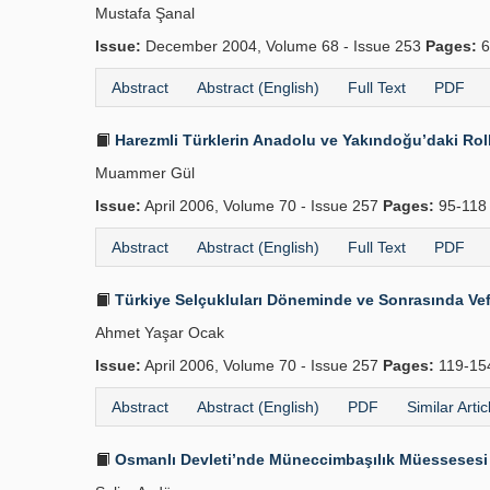
Mustafa Şanal
Issue:
December 2004, Volume 68 - Issue 253
Pages:
6
Abstract
Abstract (English)
Full Text
PDF
Harezmli Türklerin Anadolu ve Yakındoğu’daki Rolle
Muammer Gül
Issue:
April 2006, Volume 70 - Issue 257
Pages:
95-11
Abstract
Abstract (English)
Full Text
PDF
Türkiye Selçukluları Döneminde ve Sonrasında Vefai
Ahmet Yaşar Ocak
Issue:
April 2006, Volume 70 - Issue 257
Pages:
119-1
Abstract
Abstract (English)
PDF
Similar Artic
Osmanlı Devleti’nde Müneccimbaşılık Müessesesi