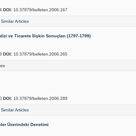
64
DOI:
10.37879/belleten.2006.167
Similar Articles
lizi ve Ticarete İlişkin Sonuçları (1797-1799)
88
DOI:
10.37879/belleten.2006.265
les
10
DOI:
10.37879/belleten.2006.289
Similar Articles
ler Üzerindeki Denetimi