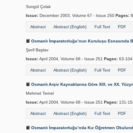
Songül Çolak
Issue:
December 2003, Volume 67 - Issue 250
Pages:
8
Abstract
Abstract (English)
Full Text
PDF
Osmanlı İmparatorluğu’nun Kuruluşu Esnasında B
Şerif Baştav
Issue:
April 2004, Volume 68 - Issue 251
Pages:
63-10
Abstract
Abstract (English)
Full Text
PDF
Osmanlı Arşiv Kaynaklarına Göre XIX. ve XX. Yüzyılı
Mehmet Temel
Issue:
April 2004, Volume 68 - Issue 251
Pages:
131-1
Abstract
Abstract (English)
Full Text
PDF
Osmanlı İmparatorluğu’nda Kız Öğretmen Okulunda 