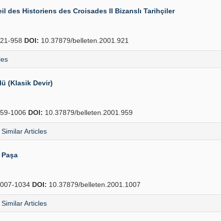
il des Historiens des Croisades II Bizanslı Tarihçiler
21-958
DOI:
10.37879/belleten.2001.921
les
 (Klasik Devir)
59-1006
DOI:
10.37879/belleten.2001.959
Similar Articles
i Paşa
007-1034
DOI:
10.37879/belleten.2001.1007
Similar Articles