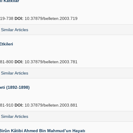
i Katkılar
19-738
DOI:
10.37879/belleten.2003.719
Similar Articles
tkileri
81-800
DOI:
10.37879/belleten.2003.781
Similar Articles
eti (1892-1898)
81-910
DOI:
10.37879/belleten.2003.881
Similar Articles
-i Birûn Kâtibi Ahmed Bin Mahmud’un Hayatı