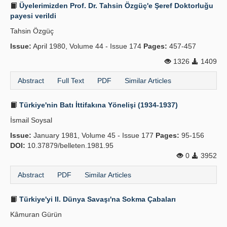
Üyelerimizden Prof. Dr. Tahsin Özgüç'e Şeref Doktorluğu
payesi verildi
Tahsin Özgüç
Issue:
April 1980, Volume 44 - Issue 174
Pages:
457-457
1326
1409
Abstract
Full Text
PDF
Similar Articles
Türkiye'nin Batı İttifakına Yönelişi (1934-1937)
İsmail Soysal
Issue:
January 1981, Volume 45 - Issue 177
Pages:
95-156
DOI:
10.37879/belleten.1981.95
0
3952
Abstract
PDF
Similar Articles
Türkiye'yi II. Dünya Savaşı'na Sokma Çabaları
Kâmuran Gürün