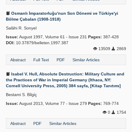
Osmanlı İmparatorluğu'nun Son Dönemi ve Türkiye'yi
Bölme Çabaları (1908-1918)
Salâhi R. Sonyel
Issue:
August 1997, Volume 61 - Issue 231
Pages:
387-428
DOI:
10.37879/belleten.1997.387
13509
2869
Abstract
Full Text
PDF
Similar Articles
Isabel V. Hull, Absolute Destruction: Military Culture and
the Practices of War in Imperial Germany (Ithaca, NY:
Cornell University Press, 2005) 384 sayfa, [Kitap Tanıtımı]
Bestami S. Bi̇lgi̇ç
Issue:
August 2013, Volume 77 - Issue 279
Pages:
769-774
0
1754
Abstract
PDF
Similar Articles