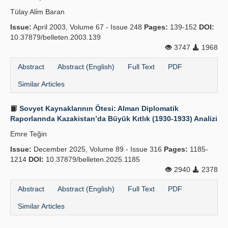
Tülay Ali̇m Baran
Issue:
April 2003, Volume 67 - Issue 248
Pages:
139-152
DOI:
10.37879/belleten.2003.139
3747
1968
Abstract
Abstract (English)
Full Text
PDF
Similar Articles
Sovyet Kaynaklarının Ötesi: Alman Diplomatik
Raporlarında Kazakistan’da Büyük Kıtlık (1930-1933) Analizi
Emre Teğin
Issue:
December 2025, Volume 89 - Issue 316
Pages:
1185-
1214
DOI:
10.37879/belleten.2025.1185
2940
2378
Abstract
Abstract (English)
Full Text
PDF
Similar Articles