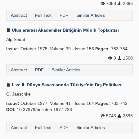
7058
2866
Abstract
Full Text
PDF
Similar Articles
Uluslararası Akademiler Birliğinin Münih Toplantısı
Alp Sedat
Issue:
October 1975, Volume 39 - Issue 156
Pages:
783-784
0
1500
Abstract
PDF
Similar Articles
I. ve II. Dünya Savaşlarında Türkiye'nin Dış Politikası
G. Jaeschke
Issue:
October 1977, Volume 41 - Issue 164
Pages:
733-742
DOI:
10.37879/belleten.1977.733
5743
2396
Abstract
Full Text
PDF
Similar Articles