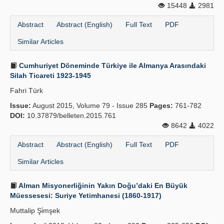
15448
2981
Publication Policies
Abstract
Abstract (English)
Full Text
PDF
Guidelines
Similar Articles
Contact Us
Cumhuriyet Döneminde Türkiye ile Almanya Arasındaki
Silah Ticareti 1923-1945
Fahri Türk
Issue:
August 2015, Volume 79 - Issue 285
Pages:
761-782
DOI:
10.37879/belleten.2015.761
8642
4022
Abstract
Abstract (English)
Full Text
PDF
Similar Articles
Alman Misyonerliğinin Yakın Doğu’daki En Büyük
Müessesesi: Suriye Yetimhanesi (1860-1917)
Muttalip Şi̇mşek