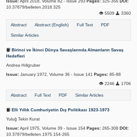
Issue:
April 2018, Volume 82 - Issue 293
Pages:
325-356
DOI:
10.37879/belleten.2018.325
5509
3360
Abstract
Abstract (English)
Full Text
PDF
Similar Articles
Birinci ve İkinci Dünya Savaşlarında Almanların Savaş
Hedefleri
Andrea Hıllgruber
Issue:
January 1972, Volume 36 - Issue 141
Pages:
85-88
2246
1706
Abstract
Full Text
PDF
Similar Articles
Elli Yıllık Cumhuriyetin Dış Politikası 1923-1973
Yuluğ Tekin Kurat
Issue:
April 1975, Volume 39 - Issue 154
Pages:
265-308
DOI:
10.37879/belleten.1975.154-265