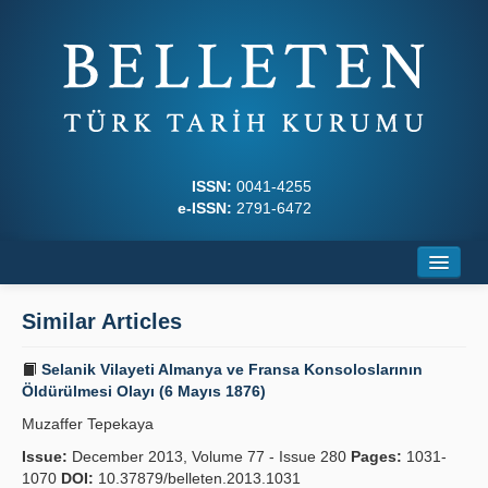
ISSN:
0041-4255
e-ISSN:
2791-6472
Home
Similar Articles
About
Selanik Vilayeti Almanya ve Fransa Kon­soloslarının
Journal Boards
Öldürülmesi Olayı (6 Mayıs 1876)
Muzaffer Tepekaya
Writing Rules
Issue:
December 2013, Volume 77 - Issue 280
Pages:
1031-
Principles
1070
DOI:
10.37879/belleten.2013.1031