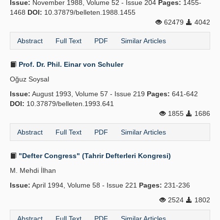
Issue:
November 1988, Volume 52 - Issue 204
Pages:
1455-
1468
DOI:
10.37879/belleten.1988.1455
62479
4042
Abstract
Full Text
PDF
Similar Articles
Prof. Dr. Phil. Einar von Schuler
Oğuz Soysal
Issue:
August 1993, Volume 57 - Issue 219
Pages:
641-642
DOI:
10.37879/belleten.1993.641
1855
1686
Abstract
Full Text
PDF
Similar Articles
"Defter Congress" (Tahrir Defterleri Kongresi)
M. Mehdi İlhan
Issue:
April 1994, Volume 58 - Issue 221
Pages:
231-236
2524
1802
Abstract
Full Text
PDF
Similar Articles