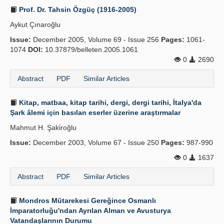
Prof. Dr. Tahsin Özgüç (1916-2005)
Aykut Çınaroğlu
Issue:
December 2005, Volume 69 - Issue 256
Pages:
1061-
1074
DOI:
10.37879/belleten.2005.1061
0
2690
Abstract
PDF
Similar Articles
Kitap, matbaa, kitap tarihi, dergi, dergi tarihi, İtalya'da
Şark âlemi için basılan eserler üzerine araştırmalar
Mahmut H. Şaki̇roğlu
Issue:
December 2003, Volume 67 - Issue 250
Pages:
987-990
0
1637
Abstract
PDF
Similar Articles
Mondros Mütarekesi Gereğince Osmanlı
İmparatorluğu'ndan Ayrılan Alman ve Avusturya
Vatandaşlarının Durumu