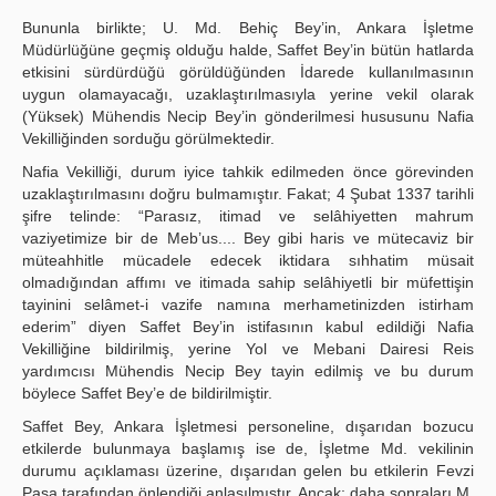
Bununla birlikte; U. Md. Behiç Bey’in, Ankara İşletme
Müdürlüğüne geçmiş olduğu halde, Saffet Bey’in bütün hatlarda
etkisini sürdürdüğü görüldüğünden İdarede kullanılmasının
uygun olamayacağı, uzaklaştırılmasıyla yerine vekil olarak
(Yüksek) Mühendis Necip Bey’in gönderilmesi hususunu Nafia
Vekilliğinden sorduğu görülmektedir.
Nafia Vekilliği, durum iyice tahkik edilmeden önce görevinden
uzaklaştırılmasını doğru bulmamıştır. Fakat; 4 Şubat 1337 tarihli
şifre telinde: “Parasız, itimad ve selâhiyetten mahrum
vaziyetimize bir de Meb’us.... Bey gibi haris ve mütecaviz bir
müteahhitle mücadele edecek iktidara sıhhatim müsait
olmadığından affımı ve itimada sahip selâhiyetli bir müfettişin
tayinini selâmet-i vazife namına merhametinizden istirham
ederim” diyen Saffet Bey’in istifasının kabul edildiği Nafia
Vekilliğine bildirilmiş, yerine Yol ve Mebani Dairesi Reis
yardımcısı Mühendis Necip Bey tayin edilmiş ve bu durum
böylece Saffet Bey’e de bildirilmiştir.
Saffet Bey, Ankara İşletmesi personeline, dışarıdan bozucu
etkilerde bulunmaya başlamış ise de, İşletme Md. vekilinin
durumu açıklaması üzerine, dışarıdan gelen bu etkilerin Fevzi
Paşa tarafından önlendiği anlaşılmıştır. Ancak; daha sonraları M.