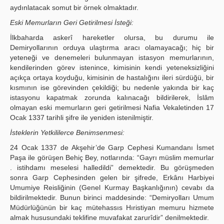
aydınlatacak somut bir örnek olmaktadır.
Eski Memurların Geri Getirilmesi İsteği:
İlkbaharda askerî hareketler olursa, bu durumu ile
Demiryollarının orduya ulaştırma aracı olamayacağı; hiç bir
yeteneği ve denemeleri bulunmayan istasyon memurlarının,
kendilerinden görev istenince, kimisinin kendi yeteneksizliğini
açıkça ortaya koyduğu, kimisinin de hastalığını ileri sürdüğü, bir
kısmının ise görevinden çekildiği; bu nedenle yakında bir kaç
istasyonu kapatmak zorunda kalınacağı bildirilerek, İslâm
olmayan eski memurların geri getirilmesi Nafia Vekaletinden 17
Ocak 1337 tarihli şifre ile yeniden istenilmiştir.
İsteklerin Yetkililerce Benimsenmesi:
24 Ocak 1337 de Akşehir’de Garp Cephesi Kumandanı İsmet
Paşa ile görüşen Behiç Bey, notlarında: “Gayrı müslim memurlar
. istihdamı meselesi halledildi” demektedir. Bu görüşmeden
sonra Garp Cephesinden gelen bir şifrede, Erkânı Harbiyei
Umumiye Reisliğinin (Genel Kurmay Başkanlığının) cevabı da
bildirilmektedir. Bunun birinci maddesinde: “Demiryolları Umum
Müdürlüğünün bir kaç mütehassıs Hıristiyan memuru hizmete
almak hususundaki teklifine muvafakat zarurîdir” denilmektedir.