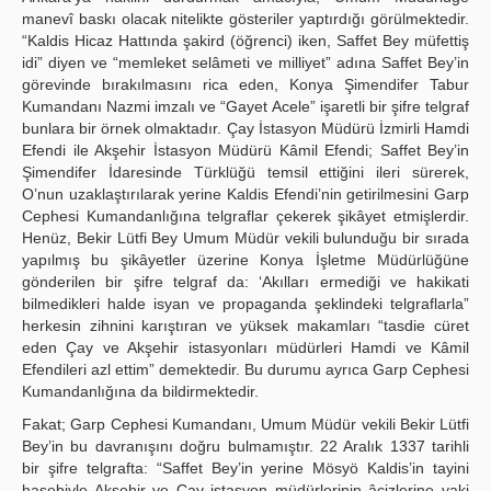
manevî baskı olacak nitelikte gösteriler yaptırdığı görülmektedir.
“Kaldis Hicaz Hattında şakird (öğrenci) iken, Saffet Bey müfettiş
idi” diyen ve “memleket selâmeti ve milliyet” adına Saffet Bey’in
görevinde bırakılmasını rica eden, Konya Şimendifer Tabur
Kumandanı Nazmi imzalı ve “Gayet Acele” işaretli bir şifre telgraf
bunlara bir örnek olmaktadır. Çay İstasyon Müdürü İzmirli Hamdi
Efendi ile Akşehir İstasyon Müdürü Kâmil Efendi; Saffet Bey’in
Şimendifer İdaresinde Türklüğü temsil ettiğini ileri sürerek,
O’nun uzaklaştırılarak yerine Kaldis Efendi’nin getirilmesini Garp
Cephesi Kumandanlığına telgraflar çekerek şikâyet etmişlerdir.
Henüz, Bekir Lütfi Bey Umum Müdür vekili bulunduğu bir sırada
yapılmış bu şikâyetler üzerine Konya İşletme Müdürlüğüne
gönderilen bir şifre telgraf da: ‘Akılları ermediği ve hakikati
bilmedikleri halde isyan ve propaganda şeklindeki telgraflarla”
herkesin zihnini karıştıran ve yüksek makamları “tasdie cüret
eden Çay ve Akşehir istasyonları müdürleri Hamdi ve Kâmil
Efendileri azl ettim” demektedir. Bu durumu ayrıca Garp Cephesi
Kumandanlığına da bildirmektedir.
Fakat; Garp Cephesi Kumandanı, Umum Müdür vekili Bekir Lütfi
Bey’in bu davranışını doğru bulmamıştır. 22 Aralık 1337 tarihli
bir şifre telgrafta: “Saffet Bey’in yerine Mösyö Kaldis’in tayini
hasebiyle Akşehir ve Çay istasyon müdürlerinin âcizlerine vaki