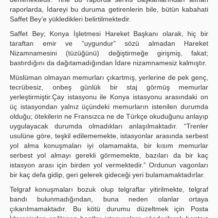
raporlarda, İdareyi bu duruma getirenlerin bile, bütün kabahati
Saffet Bey’e yükledikleri belirtilmektedir.
Saffet Bey; Konya İşletmesi Hareket Başkanı olarak, hiç bir
taraftan emir ve “uygundur” sözü almadan Hareket
Nizamnamesini (tüzüğünü) değiştirmeğe girişmiş, fakat;
bastırdığını da dağıtamadığından İdare nizamnamesiz kalmıştır.
Müslüman olmayan memurları çıkartmış, yerlerine de pek genç,
tecrübesiz, onbeş günlük bir staj görmüş memurlar
yerleştirmiştir.Çay istasyonu ile Konya istasyonu arasındaki on
üç istasyondan yalnız üçündeki memurların istenilen durumda
olduğu; ötekilerin ne Fransızca ne de Türkçe okuduğunu anlayıp
uygulayacak durumda olmadıkları anlaşılmaktadır. “Trenler
usulüne göre, teşkil edilememekte, istasyonlar arasında serbest
yol alma konuşmaları iyi olamamakta, bir kısım memurlar
serbest yol almayı gerekli görmemekte, bazıları da bir kaç
istasyon arası için birden yol vermektedir.” Ordunun vagonları
bir kaç defa gidip, geri gelerek gideceği yeri bulamamaktadırlar.
Telgraf konuşmaları bozuk olup telgraflar yitirilmekte, telgraf
bandı bulunmadığından, buna neden olanlar ortaya
çıkarılmamaktadır. Bu kötü durumu düzeltmek için Posta