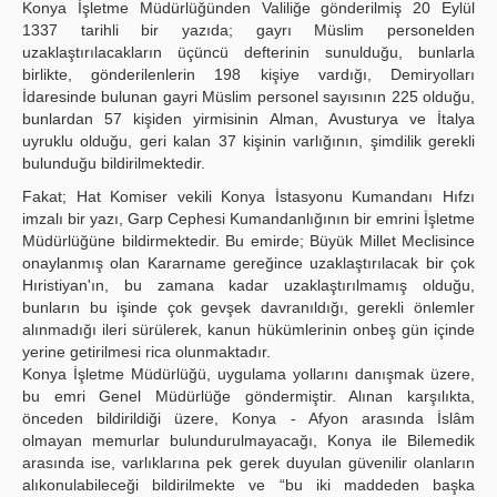
Konya İşletme Müdürlüğünden Valiliğe gönderilmiş 20 Eylül
1337 tarihli bir yazıda; gayrı Müslim personelden
uzaklaştırılacakların üçüncü defterinin sunulduğu, bunlarla
birlikte, gönderilenlerin 198 kişiye vardığı, Demiryolları
İdaresinde bulunan gayri Müslim personel sayısının 225 olduğu,
bunlardan 57 kişiden yirmisinin Alman, Avusturya ve İtalya
uyruklu olduğu, geri kalan 37 kişinin varlığının, şimdilik gerekli
bulunduğu bildirilmektedir.
Fakat; Hat Komiser vekili Konya İstasyonu Kumandanı Hıfzı
imzalı bir yazı, Garp Cephesi Kumandanlığının bir emrini İşletme
Müdürlüğüne bildirmektedir. Bu emirde; Büyük Millet Meclisince
onaylanmış olan Kararname gereğince uzaklaştırılacak bir çok
Hıristiyan'ın, bu zamana kadar uzaklaştırılmamış olduğu,
bunların bu işinde çok gevşek davranıldığı, gerekli önlemler
alınmadığı ileri sürülerek, kanun hükümlerinin onbeş gün içinde
yerine getirilmesi rica olunmaktadır.
Konya İşletme Müdürlüğü, uygulama yollarını danışmak üzere,
bu emri Genel Müdürlüğe göndermiştir. Alınan karşılıkta,
önceden bildirildiği üzere, Konya - Afyon arasında İslâm
olmayan memurlar bulundurulmayacağı, Konya ile Bilemedik
arasında ise, varlıklarına pek gerek duyulan güvenilir olanların
alıkonulabileceği bildirilmekte ve “bu iki maddeden başka