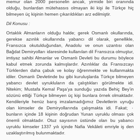
memur olan 2000 personelin ancak, yirmide biri oranında
olduğu, bunlardan mütehassıs olmayan iki kişi ile Türkçe hiç
bilmeyen üç kişinin hemen çıkarıldıkları arz edilmiştir.
Dil Konusu :
Ortaklık Almanların olduğu halde; gerek Osmanlı okullarında,
gerekse azınlık okullarında yabancı dil olarak, genellikle,
Fransızca okutulduğundan, Anadolu ve onun uzantısı olan
Bağdat Demiryolları idaresinde kullanılan dil Fransızca olmuştur,
imtiyaz sahibi Almanlar ve Osmanlı Devleti bu durumu böylece
kabul etmek zorunda kalmışlardır. Azınlıklar da Fransızcayı
Türklerden daha çabuk ve kolay öğrenmekte ve kullanmakta
idiler. Osmanlı Devletinde bu gibi kuruluşlarda Türkçe bilmeyen
yabancı devlet uyrukluların da çalıştıkları görülmekte idi.
Nitekim; Mustafa Kemal Paşa’ya sunduğu yazıda Behiç Bey’in
sözünü ettiği Türkçe bilmeyen üç kişi bunlara örnek olmaktadır.
Kendileriyle henüz barış imzalamadığımız Devletlerin uyruğu
olan kimseler de Demiryollarında çalışmakta idi. Fakat; ٠
bunların içinde 18 kişinin doğrudan Yunan uyruklu olması çok
önemli olmaktadır. Otuz sayısının üstünde olan bu yabancı
uyruklu kimseler 1337 yılı içinde Nafia Vekâleti emriyle iş den
uzaklaştırılmış bulunmaktadır.