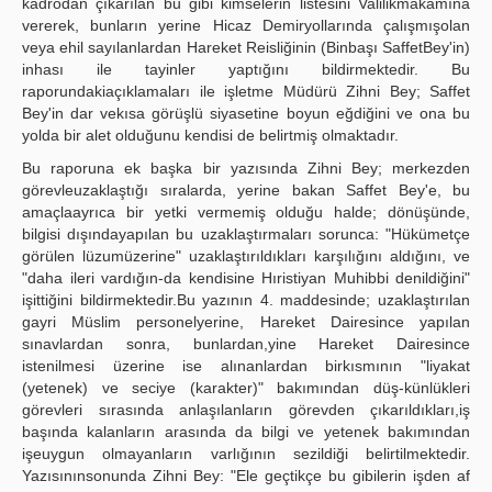
kadrodan çıkarılan bu gibi kimselerin listesini Valilikmakamına
vererek, bunların yerine Hicaz Demiryollarında çalışmışolan
veya ehil sayılanlardan Hareket Reisliğinin (Binbaşı SaffetBey'in)
inhası ile tayinler yaptığını bildirmektedir. Bu
raporundakiaçıklamaları ile işletme Müdürü Zihni Bey; Saffet
Bey'in dar vekısa görüşlü siyasetine boyun eğdiğini ve ona bu
yolda bir alet olduğunu kendisi de belirtmiş olmaktadır.
Bu raporuna ek başka bir yazısında Zihni Bey; merkezden
görevleuzaklaştığı sıralarda, yerine bakan Saffet Bey'e, bu
amaçlaayrıca bir yetki vermemiş olduğu halde; dönüşünde,
bilgisi dışındayapılan bu uzaklaştırmaları sorunca: "Hükümetçe
görülen lüzumüzerine" uzaklaştırıldıkları karşılığını aldığını, ve
"daha ileri vardığın-da kendisine Hıristiyan Muhibbi denildiğini"
işittiğini bildirmektedir.Bu yazının 4. maddesinde; uzaklaştırılan
gayri Müslim personelyerine, Hareket Dairesince yapılan
sınavlardan sonra, bunlardan,yine Hareket Dairesince
istenilmesi üzerine ise alınanlardan birkısmının "liyakat
(yetenek) ve seciye (karakter)" bakımından düş-künlükleri
görevleri sırasında anlaşılanların görevden çıkarıldıkları,iş
başında kalanların arasında da bilgi ve yetenek bakımından
işeuygun olmayanların varlığının sezildiği belirtilmektedir.
Yazısınınsonunda Zihni Bey: "Ele geçtikçe bu gibilerin işden af