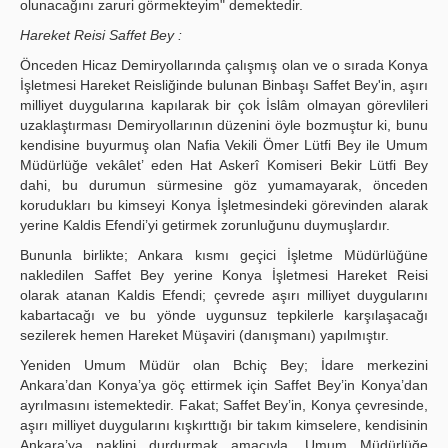
olunacağını zaruri görmekteyim" demektedir.
Hareket Reisi Saffet Bey :
Önceden Hicaz Demiryollarında çalışmış olan ve o sırada Konya
İşletmesi Hareket Reisliğinde bulunan Binbaşı Saffet Bey'in, aşırı
milliyet duygularına kapılarak bir çok İslâm olmayan görevlileri
uzaklaştırması Demiryollarının düzenini öyle bozmuştur ki, bunu
kendisine buyurmuş olan Nafia Vekili Ömer Lütfi Bey ile Umum
Müdürlüğe vekâlet’ eden Hat Askerî Komiseri Bekir Lütfi Bey
dahi, bu durumun sürmesine göz yumamayarak, önceden
korudukları bu kimseyi Konya İşletmesindeki görevinden alarak
yerine Kaldis Efendi’yi getirmek zorunluğunu duymuşlardır.
Bununla birlikte; Ankara kısmı geçici İşletme Müdürlüğüne
nakledilen Saffet Bey yerine Konya İşletmesi Hareket Reisi
olarak atanan Kaldis Efendi; çevrede aşırı milliyet duygularını
kabartacağı ve bu yönde uygunsuz tepkilerle karşılaşacağı
sezilerek hemen Hareket Müşaviri (danışmanı) yapılmıştır.
Yeniden Umum Müdür olan Bchiç Bey; İdare merkezini
Ankara’dan Konya’ya göç ettirmek için Saffet Bey’in Konya’dan
ayrılmasını istemektedir. Fakat; Saffet Bey’in, Konya çevresinde,
aşırı milliyet duygularını kışkırttığı bir takım kimselere, kendisinin
Ankara’ya naklini durdurmak amacıyla, Umum Müdürlüğe