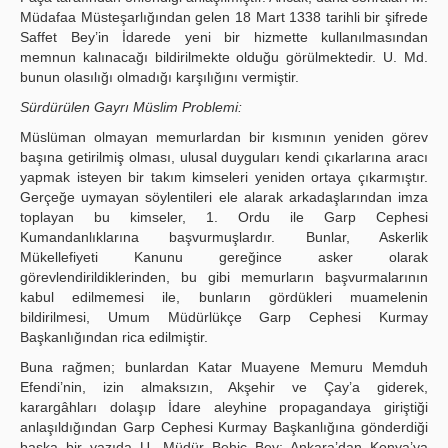
Müdafaa Müsteşarlığından gelen 18 Mart 1338 tarihli bir şifrede
Saffet Bey’in İdarede yeni bir hizmette kullanılmasından
memnun kalınacağı bildirilmekte olduğu görülmektedir. U. Md.
bunun olasılığı olmadığı karşılığını vermiştir.
Sürdürülen Gayrı Müslim Problemi:
Müslüman olmayan memurlardan bir kısmının yeniden görev
başına getirilmiş olması, ulusal duyguları kendi çıkarlarına aracı
yapmak isteyen bir takım kimseleri yeniden ortaya çıkarmıştır.
Gerçeğe uymayan söylentileri ele alarak arkadaşlarından imza
toplayan bu kimseler, 1. Ordu ile Garp Cephesi
Kumandanlıklarına başvurmuşlardır. Bunlar, Askerlik
Mükellefiyeti Kanunu gereğince asker olarak
görevlendirildiklerinden, bu gibi memurların başvurmalarının
kabul edilmemesi ile, bunların gördükleri muamelenin
bildirilmesi, Umum Müdürlükçe Garp Cephesi Kurmay
Başkanlığından rica edilmiştir.
Buna rağmen; bunlardan Katar Muayene Memuru Memduh
Efendi’nin, izin almaksızın, Akşehir ve Çay’a giderek,
karargâhları dolaşıp İdare aleyhine propagandaya giriştiği
anlaşıldığından Garp Cephesi Kurmay Başkanlığına gönderdiği
başka bir yazıda U. Müdür Behiç Bey; Ankara’dan Konya’ya