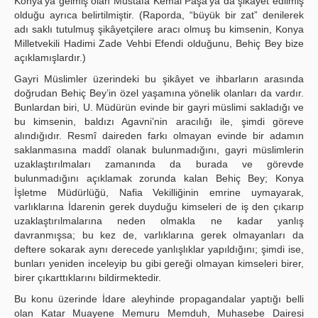
Konya’ya gelmiş olan Mustafa Kemal Paşa’ya da şikâyet edilmiş
olduğu ayrıca belirtilmiştir. (Raporda, “büyük bir zat” denilerek
adı saklı tutulmuş şikâyetçilere aracı olmuş bu kimsenin, Konya
Milletvekili Hadimi Zade Vehbi Efendi olduğunu, Behiç Bey bize
açıklamışlardır.)
Gayri Müslimler üzerindeki bu şikâyet ve ihbarların arasında
doğrudan Behiç Bey’in özel yaşamına yönelik olanları da vardır.
Bunlardan biri, U. Müdürün evinde bir gayri müslimi sakladığı ve
bu kimsenin, baldızı Agavni’nin aracılığı ile, şimdi göreve
alındığıdır. Resmî daireden farkı olmayan evinde bir adamın
saklanmasına maddî olanak bulunmadığını, gayri müslimlerin
uzaklaştırılmaları zamanında da burada ve görevde
bulunmadığını açıklamak zorunda kalan Behiç Bey; Konya
İşletme Müdürlüğü, Nafia Vekilliğinin emrine uymayarak,
varlıklarına İdarenin gerek duyduğu kimseleri de iş den çıkarıp
uzaklaştırılmalarına neden olmakla ne kadar yanlış
davranmışsa; bu kez de, varlıklarına gerek olmayanları da
deftere sokarak aynı derecede yanlışlıklar yapıldığını; şimdi ise,
bunları yeniden inceleyip bu gibi gereği olmayan kimseleri birer,
birer çıkarttıklarını bildirmektedir.
Bu konu üzerinde İdare aleyhinde propagandalar yaptığı belli
olan Katar Muayene Memuru Memduh, Muhasebe Dairesi