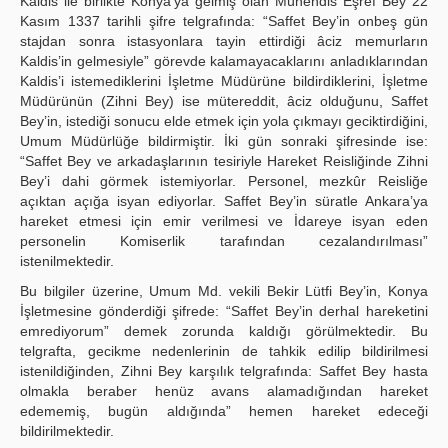
Kaldis ile birlikte Konya’ya gelmiş olan Mühendis Eşref Bey 22
Kasım 1337 tarihli şifre telgrafında: “Saffet Bey’in onbeş gün
stajdan sonra istasyonlara tayin ettirdiği âciz memurların
Kaldis’in gelmesiyle” görevde kalamayacaklarını anladıklarından
Kaldis’i istemediklerini İşletme Müdürüne bildirdiklerini, İşletme
Müdürünün (Zihni Bey) ise mütereddit, âciz olduğunu, Saffet
Bey’in, istediği sonucu elde etmek için yola çıkmayı geciktirdiğini,
Umum Müdürlüğe bildirmiştir. İki gün sonraki şifresinde ise:
“Saffet Bey ve arkadaşlarının tesiriyle Hareket Reisliğinde Zihni
Bey’i dahi görmek istemiyorlar. Personel, mezkûr Reisliğe
açıktan açığa isyan ediyorlar. Saffet Bey’in süratle Ankara’ya
hareket etmesi için emir verilmesi ve İdareye isyan eden
personelin Komiserlik tarafından cezalandırılması”
istenilmektedir.
Bu bilgiler üzerine, Umum Md. vekili Bekir Lütfi Bey’in, Konya
İşletmesine gönderdiği şifrede: “Saffet Bey’in derhal hareketini
emrediyorum” demek zorunda kaldığı görülmektedir. Bu
telgrafta, gecikme nedenlerinin de tahkik edilip bildirilmesi
istenildiğinden, Zihni Bey karşılık telgrafında: Saffet Bey hasta
olmakla beraber henüz avans alamadığından hareket
edememiş, bugün aldığında” hemen hareket edeceği
bildirilmektedir.