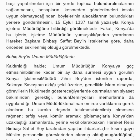
başı yapabilmeleri için bir yerde topluca bulundurulmalarının
sağlanmasını, hesaplarını kesmeden gönderilmeleri insafa
uygun olamayacağından böylelerinin alacaklarının bulundukları
yerlere gönderilmesini, 15 Eylül 1337 tarihli yazısıyla Konya
işletme Müdürlüğüne bildirdiği görülmektedir. Fakat; Konya’da
bu işlerin, işletme Müdürünün yumuşaklığından yararlanan
Hareket Başkanı Binbaşı Saffet Bey’in isteklerine göre, daha
önceden şekillenmiş olduğu görülmektedir.
Behiç Bey'in Umum Müdürlü
ğ
ünde:
Kaldırıldığı halde; Umum Müdürlüğün Konya'ya göç
etmesininbitimine kadar bir ay daha sürmesi uygun görülen
Konya İşletmesiMüdürü Zihni Bey'den istenilen raporda;
Sakarya Savaşının aldığı şekil üzerine, genellikle İslam olmayan
görevlilerin Hükümetin göstereceğiyerlerde oturmalarının siyaset
bakımından gerektiği, bununDemiryolları memurlarına da
uygulandığı, Umum Müdürlüktenalınan emirde varlıklarına gerek
olanların bu kuralın dışında tutulmasıistenilmiş olmasına
rağmen; teftiş veya kömür aramak gibiamaçlarla Konya'dan
uzaklaştığı zamanlarda, yerine vekil olarakbakan Hareket Reisi
Binbaşı Saffet Bey tarafından yapılan ihbarlarla,bir kısım gayrı
Müslim personelin görevlerinden alınmış olduğunugördüğünü;