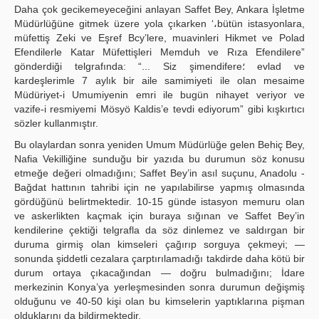
Daha çok gecikemeyeceğini anlayan Saffet Bey, Ankara İşletme
Müdürlüğüne gitmek üzere yola çıkarken ‘،bütün istasyonlara,
müfettiş Zeki ve Eşref Bcy’lere, muavinleri Hikmet ve Polad
Efendilerle Katar Müfettişleri Memduh ve Rıza Efendilere”
gönderdiği telgrafında: “... Siz şimendifere؛ evlad ve
kardeşlerimle 7 aylık bir aile samimiyeti ile olan mesaime
Müdüriyet-i Umumiyenin emri ile bugün nihayet veriyor ve
vazife-i resmiyemi Mösyö Kaldis’e tevdi ediyorum” gibi kışkırtıcı
sözler kullanmıştır.
Bu olaylardan sonra yeniden Umum Müdürlüğe gelen Behiç Bey,
Nafia Vekilliğine sunduğu bir yazıda bu durumun söz konusu
etmeğe değeri olmadığını; Saffet Bey’in asıl suçunu, Anadolu -
Bağdat hattının tahribi için ne yapılabilirse yapmış olmasında
gördüğünü belirtmektedir. 10-15 günde istasyon memuru olan
ve askerlikten kaçmak için buraya sığınan ve Saffet Bey’in
kendilerine çektiği telgrafla da söz dinlemez ve saldırgan bir
duruma girmiş olan kimseleri çağırıp sorguya çekmeyi; —
sonunda şiddetli cezalara çarptırılamadığı takdirde daha kötü bir
durum ortaya çıkacağından — doğru bulmadığını; İdare
merkezinin Konya’ya yerleşmesinden sonra durumun değişmiş
olduğunu ve 40-50 kişi olan bu kimselerin yaptıklarına pişman
olduklarını da bildirmektedir.