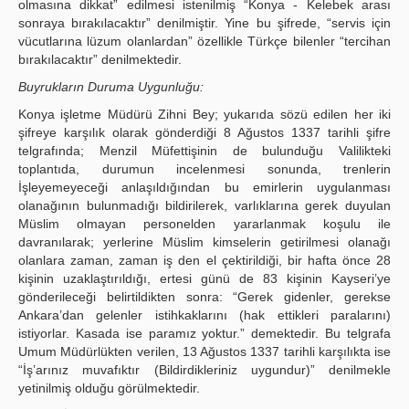
olmasına dikkat” edilmesi istenilmiş “Konya - Kelebek arası
sonraya bırakılacaktır” denilmiştir. Yine bu şifrede, “servis için
vücutlarına lüzum olanlardan” özellikle Türkçe bilenler “tercihan
bırakılacaktır” denilmektedir.
Buyrukların Duruma Uygunluğu:
Konya işletme Müdürü Zihni Bey; yukarıda sözü edilen her iki
şifreye karşılık olarak gönderdiği 8 Ağustos 1337 tarihli şifre
telgrafında; Menzil Müfettişinin de bulunduğu Valilikteki
toplantıda, durumun incelenmesi sonunda, trenlerin
İşleyemeyeceği anlaşıldığından bu emirlerin uygulanması
olanağının bulunmadığı bildirilerek, varlıklarına gerek duyulan
Müslim olmayan personelden yararlanmak koşulu ile
davranılarak; yerlerine Müslim kimselerin getirilmesi olanağı
olanlara zaman, zaman iş den el çektirildiği, bir hafta önce 28
kişinin uzaklaştırıldığı, ertesi günü de 83 kişinin Kayseri’ye
gönderileceği belirtildikten sonra: “Gerek gidenler, gerekse
Ankara’dan gelenler istihkaklarını (hak ettikleri paralarını)
istiyorlar. Kasada ise paramız yoktur.” demektedir. Bu telgrafa
Umum Müdürlükten verilen, 13 Ağustos 1337 tarihli karşılıkta ise
“İş’arınız muvafıktır (Bildirdikleriniz uygundur)” denilmekle
yetinilmiş olduğu görülmektedir.