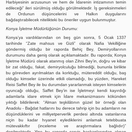
Harbiyesinin arzusunun ve hem de İdarenin intizamının temin
edileceği” ileri sürülmüş olduğu görülmektedir. İş gereksinmeleri
de Ordunun düşüncelerini ve Halkın duygularını
bağdaştırabilecek nitelikteki bu öneriler uygun bulunmuştur.
Konya İşletme Müdürlüğünün Durumu:
Konya’ya vardıklarından on beş gün sonra, 5 Ocak 1337
tarihinde “Zate mahsus ve Gizli” olarak Nafia Vekilliğine
göndermiş olduğu bir raporda Behiç Bey, Demiryollarının
durumunu daha geniş olarak açıklamaktadır. Bu raporda; Konya
İşletme Müdürü olarak atanmış olan Zihni Bey’in, doğru ve kibar
bir zat olduğu, fakat, demiryolculuğu bilmediği, bununla birlikte
bu görevden ayrılmaktan da korktuğu, mütereddit olduğu, baş
olduğu kimseler üzerinde etkili olamadığı, bu yüzden, Hareket
Reisi Saffet Bey ile bu durumdan yararlanmak isteyen kimselerin
oyuncağı olduğu, Saffet Bey’in ise İşletmeyi kendi kayırdığı
adamlarla idare etmek için İdare mekanizmasını kökünden
yıktığı bildirilerek: “Alman teşkilâtının güzel bir örneği olan
Anadolu - Bağdat hatlarını bu derece tahrip için bu adamların ne
düşündüklerini ve milliyetperverlik perdesi altında vatanlarına
niçin bu kadar hıyanet eylediklerini anlamak tetebbuata
mütevakkıftır (inceleme ve araştırmalara bağlıdır)”
denilmektedir. Yine bu raporda servis başkanlarından alınan