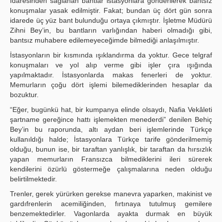
İdaresinden sağlanan bantlar istasyonlara gönderilerek bantsız
konuşmalar yasak edilmiştir. Fakat; bundan üç dört gün sonra
idarede üç yüz bant bulunduğu ortaya çıkmıştır. İşletme Müdürü
Zihni Bey’in, bu bantların varlığından haberi olmadığı gibi,
bantsız muhabere edilemeyeceğimde bilmediği anlaşılmıştır.
İstasyonların bir kısmında ışıklandırma da yoktur. Gece telgraf
konuşmaları ve yol alıp verme gibi işler çıra ışığında
yapılmaktadır. İstasyonlarda makas fenerleri de yoktur.
Memurların çoğu dört işlemi bilemediklerinden hesaplar da
bozuktur.
“Eğer, bugünkü hat, bir kumpanya elinde olsaydı, Nafia Vekâleti
şartname gereğince hattı işlemekten menederdi” denilen Behiç
Bey’in bu raporunda, altı aydan beri işlemlerinde Türkçe
kullanıldığı halde; İstasyonlara Türkçe tarife gönderilmemiş
olduğu, bunun ise, bir taraftan yanlışlık, bir taraftan da hırsızlık
yapan memurların Fransızca bilmediklerini ileri sürerek
kendilerini özürlü göstermeğe çalışmalarına neden olduğu
belirtilmektedir.
Trenler, gerek yürürken gerekse manevra yaparken, makinist ve
gardıfrenlerin acemiliğinden, fırtınaya tutulmuş gemilere
benzemektedirler. Vagonlarda ayakta durmak en büyük