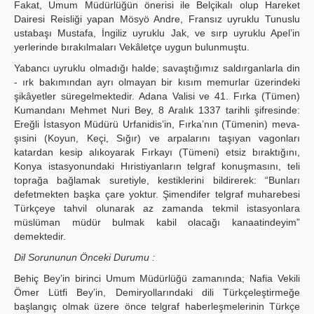
Fakat, Umum Müdürlüğün önerisi ile Belçikalı olup Hareket
Dairesi Reisliği yapan Mösyö Andre, Fransız uyruklu Tunuslu
ustabaşı Mustafa, İngiliz uyruklu Jak, ve sırp uyruklu Apel’in
yerlerinde bırakılmaları Vekâletçe uygun bulunmuştu.
Yabancı uyruklu olmadığı halde; savaştığımız saldırganlarla din
- ırk bakımından ayrı olmayan bir kısım memurlar üzerindeki
şikâyetler süregelmektedir. Adana Valisi ve 41. Fırka (Tümen)
Kumandanı Mehmet Nuri Bey, 8 Aralık 1337 tarihli şifresinde:
Ereğli İstasyon Müdürü Urfanidis’in, Fırka’nın (Tümenin) meva-
şısini (Koyun, Keçi, Sığır) ve arpalarını taşıyan vagonları
katardan kesip alıkoyarak Fırkayı (Tümeni) etsiz bıraktığını,
Konya istasyonundaki Hıristiyanların telgraf konuşmasını, teli
toprağa bağlamak suretiyle, kestiklerini bildirerek: “Bunları
defetmekten başka çare yoktur. Şimendifer telgraf muharebesi
Türkçeye tahvil olunarak az zamanda tekmil istasyonlara
müslüman müdür bulmak kabil olacağı kanaatindeyim”
demektedir.
Dil Sorununun Önceki Durumu
:
Behiç Bey’in birinci Umum Müdürlüğü zamanında; Nafia Vekili
Ömer Lütfi Bey’in, Demiryollarındaki dili Türkçeleştirmeğe
başlangıç olmak üzere önce telgraf haberleşmelerinin Türkçe