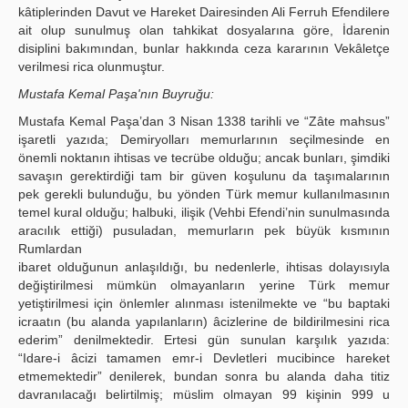
kâtiplerinden Davut ve Hareket Dairesinden Ali Ferruh Efendilere
ait olup sunulmuş olan tahkikat dosyalarına göre, İdarenin
disiplini bakımından, bunlar hakkında ceza kararının Vekâletçe
verilmesi rica olunmuştur.
Mustafa Kemal Paşa'nın Buyruğu:
Mustafa Kemal Paşa’dan 3 Nisan 1338 tarihli ve “Zâte mahsus”
işaretli yazıda; Demiryolları memurlarının seçilmesinde en
önemli noktanın ihtisas ve tecrübe olduğu; ancak bunları, şimdiki
savaşın gerektirdiği tam bir güven koşulunu da taşımalarının
pek gerekli bulunduğu, bu yönden Türk memur kullanılmasının
temel kural olduğu; halbuki, ilişik (Vehbi Efendi’nin sunulmasında
aracılık ettiği) pusuladan, memurların pek büyük kısmının
Rumlardan
ibaret olduğunun anlaşıldığı, bu nedenlerle, ihtisas dolayısıyla
değiştirilmesi mümkün olmayanların yerine Türk memur
yetiştirilmesi için önlemler alınması istenilmekte ve “bu baptaki
icraatın (bu alanda yapılanların) âcizlerine de bildirilmesini rica
ederim” denilmektedir. Ertesi gün sunulan karşılık yazıda:
“Idare-i âcizi tamamen emr-i Devletleri mucibince hareket
etmemektedir” denilerek, bundan sonra bu alanda daha titiz
davranılacağı belirtilmiş; müslim olmayan 99 kişinin 999 u