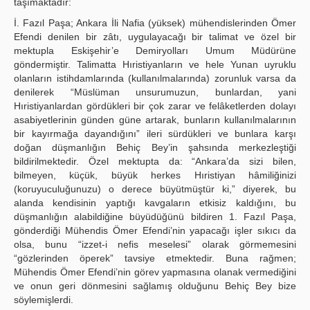
taşımaktadır:
İ. Fazıl Paşa; Ankara İli Nafia (yüksek) mühendislerinden Ömer
Efendi denilen bir zâtı, uygulayacağı bir talimat ve özel bir
mektupla Eskişehir’e Demiryolları Umum Müdürüne
göndermiştir. Talimatta Hıristiyanların ve hele Yunan uyruklu
olanların istihdamlarında (kullanılmalarında) zorunluk varsa da
denilerek “Müslüman unsurumuzun, bunlardan, yani
Hıristiyanlardan gördükleri bir çok zarar ve felâketlerden dolayı
asabiyetlerinin günden güne artarak, bunların kullanılmalarının
bir kayırmağa dayandığını” ileri sürdükleri ve bunlara karşı
doğan düşmanlığın Behiç Bey’in şahsında merkezleştiği
bildirilmektedir. Özel mektupta da: “Ankara’da sizi bilen,
bilmeyen, küçük, büyük herkes Hıristiyan hâmiliğinizi
(koruyuculuğunuzu) o derece büyütmüştür ki,” diyerek, bu
alanda kendisinin yaptığı kavgaların etkisiz kaldığını, bu
düşmanlığın alabildiğine büyüdüğünü bildiren 1. Fazıl Paşa,
gönderdiği Mühendis Ömer Efendi’nin yapacağı işler sıkıcı da
olsa, bunu “izzet-i nefis meselesi” olarak görmemesini
“gözlerinden öperek” tavsiye etmektedir. Buna rağmen;
Mühendis Ömer Efendi’nin görev yapmasına olanak vermediğini
ve onun geri dönmesini sağlamış olduğunu Behiç Bey bize
söylemişlerdi.