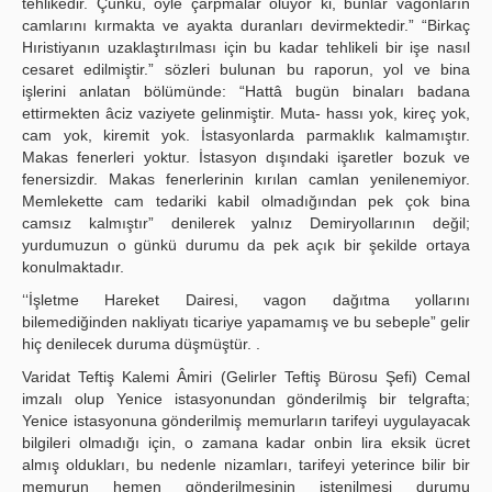
tehlikedir. Çünkü, öyle çarpmalar oluyor ki, bunlar vagonların
camlarını kırmakta ve ayakta duranları devirmektedir.” “Birkaç
Hıristiyanın uzaklaştırılması için bu kadar tehlikeli bir işe nasıl
cesaret edilmiştir.” sözleri bulunan bu raporun, yol ve bina
işlerini anlatan bölümünde: “Hattâ bugün binaları badana
ettirmekten âciz vaziyete gelinmiştir. Muta- hassı yok, kireç yok,
cam yok, kiremit yok. İstasyonlarda parmaklık kalmamıştır.
Makas fenerleri yoktur. İstasyon dışındaki işaretler bozuk ve
fenersizdir. Makas fenerlerinin kırılan camlan yenilenemiyor.
Memlekette cam tedariki kabil olmadığından pek çok bina
camsız kalmıştır” denilerek yalnız Demiryollarının değil;
yurdumuzun o günkü durumu da pek açık bir şekilde ortaya
konulmaktadır.
‘‘İşletme Hareket Dairesi, vagon dağıtma yollarını
bilemediğinden nakliyatı ticariye yapamamış ve bu sebeple” gelir
hiç denilecek duruma düşmüştür. .
Varidat Teftiş Kalemi Âmiri (Gelirler Teftiş Bürosu Şefi) Cemal
imzalı olup Yenice istasyonundan gönderilmiş bir telgrafta;
Yenice istasyonuna gönderilmiş memurların tarifeyi uygulayacak
bilgileri olmadığı için, o zamana kadar onbin lira eksik ücret
almış oldukları, bu nedenle nizamları, tarifeyi yeterince bilir bir
memurun hemen gönderilmesinin istenilmesi durumu