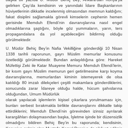
gelirken Çay’da kendisinin ve yanındaki İdare Başkanlarının
hüviyetlerinin dikkatle incelenmiş olmasından memnun kaldığını;
fakat disiplini sağlamakla görevli kimselerin cephenin hemen
gerisinde Memduh Efendi’nin davranışlarına nasıl engel
olmadıklarına şaştığını, böyle göz yummaların, yarın, ters
propagandalara da yol açabileceğini bildirmiş olduğu
görülmektedir.
U. Müdür Behiç Bey’in Nafia Vekilliğine gönderdiği 10 Nisan
1338 tarihli raporunun, gayrı Müslim memurlar konusunu
özetlediği görülmektedir. Bundan anlaşıldığına göre: Hareket
Müfettişi Zeki ile Katar Muayene Memuru Memduh Efendi’lerin,
bir kısım gayrı Müslim memurun geri getirilmesine karşı koyma
davranışlarına, memurlardan kiminin istemeyerek de olsa
katıldığı 80 imzalı dilekçeleri çeşitli makamlara gönderdiklerini,
sonucunda zarar İdareye olduğu halde, hücum şahıslarına
olduğundan, Umum Müdürlük
olarak yapılacak işlemlerin kişisel çıkarlara yorulmaması için,
bunları serbest bırakmakla birlikte davranışlarını dikkatle takip
ettirdiklerini; Memduh Efendi’nin görevinden izinsiz ayrılarak
karargâhları dolaşmasından başka, İşletme işinde bir düzensizlik
olmadığını bildiren Behiç Bey’in bu raporunda; kendisinin,