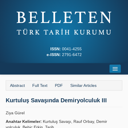
ISSN:
0041-4255
e-ISSN:
2791-6472
Home
Abstract
Full Text
PDF
Similar Articles
About
Kurtuluş Savaşında Demiryolculuk III
Journal Boards
Writing Rules
Ziya Gürel
Anahtar Kelimeler:
Kurtuluş Savaşı, Rauf Orbay, Demir
Principles
yolculuk, Behiç Erkin, Tarih