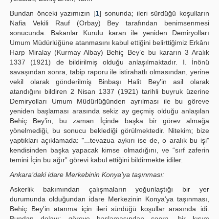
Publication Policies
Bundan önceki yazımızın [
1
] sonunda; ileri sürdüğü koşulların
Nafia Vekili Rauf (Orbay) Bey tarafından benimsenmesi
Guidelines
sonucunda. Bakanlar Kurulu karan ile yeniden Demiryolları
Umum Müdürlüğüne atanmasını kabul ettiğini belirttiğimiz Erkânı
Contact Us
Harp Miralay (Kurmay Albay) Behiç Bey’e bu kararın 3 Aralık
1337 (1921) de bildirilmiş olduğu anlaşılmaktadır. I. İnönü
savaşından sonra, tabip raporu ile istirahatlı olmasından, yerine
vekil olarak gönderilmiş Binbaşı Halit Bey'in asil olarak
atandığını bildiren 2 Nisan 1337 (1921) tarihli buyruk üzerine
Demiryolları Umum Müdürlüğünden ayrılması ile bu göreve
yeniden başlaması arasında sekiz ay geçmiş olduğu anlaşılan
Behiç Bey’in, bu zaman İçinde başka bir görev almağa
yönelmediği, bu sonucu beklediği görülmektedir. Nitekim; bize
yaptıkları açıklamada: "...tevazua aykırı ise de, o aralık bu işi”
kendisinden başka yapacak kimse olmadığını, ve “sırf zaferin
temini İçin bu ağır” görevi kabul ettiğini bildirmekte idiler.
Ankara’daki idare Merkebinin Konya'ya taşınması:
Askerlik bakımından çalışmaların yoğunlaştığı bir yer
durumunda olduğundan idare Merkezinin Konya’ya taşınması,
Behiç Bey'in atanma için ileri sürdüğü koşullar arasında idi.
Bundan dolayı; göreve başlamasından sonra, bir kısım