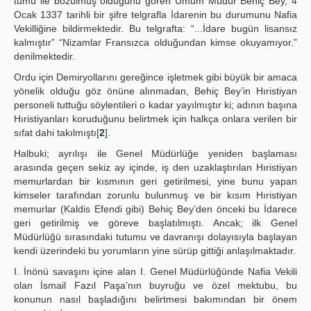
tümü ile bozulmuş olduğunu gören Umum Müdür Behiç Bey, 4
Ocak 1337 tarihli bir şifre telgrafla İdarenin bu durumunu Nafia
Vekilliğine bildirmektedir. Bu telgrafta: “...İdare bugün lisansız
kalmıştır” “Nizamlar Fransızca olduğundan kimse okuyamıyor.”
denilmektedir.
Ordu için Demiryollarını gereğince işletmek gibi büyük bir amaca
yönelik olduğu göz önüne alınmadan, Behiç Bey’in Hıristiyan
personeli tuttuğu söylentileri o kadar yayılmıştır ki; adının başına
Hıristiyanları koruduğunu belirtmek için halkça onlara verilen bir
sıfat dahi takılmıştı[
2
].
Halbuki; ayrılışı ile Genel Müdürlüğe yeniden başlaması
arasında geçen sekiz ay içinde, iş den uzaklaştırılan Hıristiyan
memurlardan bir kısmının geri getirilmesi, yine bunu yapan
kimseler tarafından zorunlu bulunmuş ve bir kısım Hıristiyan
memurlar (Kaldis Efendi gibi) Behiç Bey’den önceki bu İdarece
geri getirilmiş ve göreve başlatılmıştı. Ancak; ilk Genel
Müdürlüğü sırasındaki tutumu ve davranışı dolayısıyla başlayan
kendi üzerindeki bu yorumların yine sürüp gittiği anlaşılmaktadır.
I. İnönü savaşını içine alan I. Genel Müdürlüğünde Nafia Vekili
olan İsmail Fazıl Paşa’nın buyruğu ve özel mektubu, bu
konunun nasıl başladığını belirtmesi bakımından bir önem