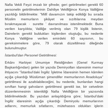
Nafia Vekili Feyzi imzalı bir şifrede; geri getirilmeleri gerekli 60
personelin getirtilmelerinin Dahiliye Vekilliğince Konya Valiliğine
yazıldığı bildirilmekte: “Millî davamızın takip edildiği bu sırada
Müslim memurların şikâyet ve sızıltılarına meydan
bırakmayacak ٠ surette ’ davranılması istenilmektedir. Buna
verilen karşılıkta; Valiliğe verilmiş olan 79 kişilik listenin,
Dairelerin gerekli buldukları kişilerden oluştuğu, bu nedenle
Konya Valiliğine verilen emirdeki 60 sayısının, bu
gereksinmelere göre, 79 olarak düzeltilmesi dileğinde
bulunulmuştur.
İstanbul'dan Personel Getirtilmesi:
Erkânı Harbiyei Umumiye Reisliğinden (Genel Kurmay
Başkanlığından) gelen bir yazıda Demiryolları idaresinin memur
ihtiyacını “İstanbul’daki İngiliz İşletme İdaresinin hemen kâmilen
açığa çıkardığı Müslüman şimendifer memurlarının Anadoluya”
getirtilmesi ile azaltılabileceğini, bu nedenle, bunlardan hangi
sınıftan hangi şahısların getirtilmesi gerekli ise, bir cetvelinin
düzenlenmesinin istenildiği Nafia Vekilliğinin bir yazısında
bildirilmektedir. Bu yazıdan anlaşıldığına göre; İstanbul’daki
İngiliz idaresinin açığa çıkardığı Demiryolu memurlarının
adlarını, memurluk sıfatlarını, mütehassıs oldukları işlerin