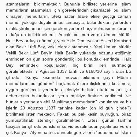
atanmalarını bildirmektedir. Bununla birlikte; yerlerine İslâm
memurların atanmaları için görevlerinden çıkarılacak bu İslâm
olmayan memurların, öteki hatlar İdare eline geçtiği zaman
memur yokluğu duyulmaması amacıyla, bulundukları yerlerden
uzaklaştırılmaması için gereken yerlere başvurulmasının zorunlu
olduğu da belirtilmektedir. Ancak; bu emri veren Umum Müdür
Halit Bey orduya dönmüş, yerine de Demiryolları Askerî Komiseri
olan Bekir Lütfi Bey, vekil olarak atanmıştır. Yeni Umum Müdür
Vekili Bekir Lütfi Bey’in Halit Bey’in yukarıda sözünü ettiğimiz
emrinden on gün sonra gönderdiği bu konudaki emrinde, Halit
Bey emrindeki koşullardan hiç birini ileri sürmediği
görülmektedir. 7 Ağustos 1337 tarih ve 6168/30 sayılı olan bu
şifrede: “Konya kısmında mevcut bilumum gayrı Müslim
memurların bu günden” başlamak üzere ilişkilerinin kesilmesi,
uygun görülecek yerlerde aileleriyle birlikte oturtulmaları için
defterlerinin bulundukları yerin mülkiye âmirine verilmesi “ve
bunların yerine en ehil Müslüman memurların” konulması ve bu
işlerin 20 Ağustos 1337 tarihine kadar (on iki gün içinde?)
bitirilmesi istenilmektedir. Fakat; bu pek kesin buyruğun, biraz
yumuşatılmak istendiği görülmektedir. Ertesi günün tarihini
taşıyan bir şifrede bu işlerin servis bozulmadan yapılması ve en
çok Konya - Afyon hattı üzerindeki görevlilerin “behemehal İslam