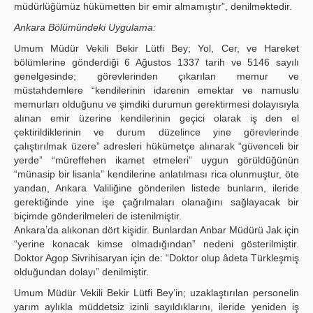
müdürlüğümüz hükümetten bir emir almamıştır”, denilmektedir.
Ankara Bölümündeki Uygulama:
Umum Müdür Vekili Bekir Lütfi Bey; Yol, Cer, ve Hareket
bölümlerine gönderdiği 6 Ağustos 1337 tarih ve 5146 sayılı
genelgesinde; görevlerinden çıkarılan memur ve
müstahdemlere “kendilerinin idarenin emektar ve namuslu
memurları olduğunu ve şimdiki durumun gerektirmesi dolayısıyla
alınan emir üzerine kendilerinin geçici olarak iş den el
çektirildiklerinin ve durum düzelince yine görevlerinde
çalıştırılmak üzere” adresleri hükümetçe alınarak “güvenceli bir
yerde” “müreffehen ikamet etmeleri” uygun görüldüğünün
“münasip bir lisanla” kendilerine anlatılması rica olunmuştur, öte
yandan, Ankara Valiliğine gönderilen listede bunların, ileride
gerektiğinde yine işe çağrılmaları olanağını sağlayacak bir
biçimde gönderilmeleri de istenilmiştir.
Ankara’da alıkonan dört kişidir. Bunlardan Anbar Müdürü Jak için
“yerine konacak kimse olmadığından” nedeni gösterilmiştir.
Doktor Agop Sivrihisaryan için de: “Doktor olup âdeta Türkleşmiş
olduğundan dolayı” denilmiştir.
Umum Müdür Vekili Bekir Lütfi Bey’in; uzaklaştırılan personelin
yarım aylıkla müddetsiz izinli sayıldıklarını, ileride yeniden iş