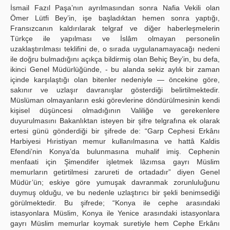
İsmail Fazıl Paşa’nın ayrılmasından sonra Nafia Vekili olan
Ömer Lütfi Bey’in, işe başladıktan hemen sonra yaptığı,
Fransızcanın kaldırılarak telgraf ve diğer haberleşmelerin
Türkçe ile yapılması ve İslâm olmayan personelin
uzaklaştırılması teklifini de, o sırada uygulanamayacağı nedeni
ile doğru bulmadığını açıkça bildirmiş olan Behiç Bey’in, bu defa,
ikinci Genel Müdürlüğünde, - bu alanda sekiz aylık bir zaman
içinde karşılaştığı olan bitenler nedeniyle — öncekine göre,
sakınır ve uzlaşır davranışlar gösterdiği belirtilmektedir.
Müslüman olmayanların eski görevlerine döndürülmesinin kendi
kişisel düşüncesi olmadığının Valiliğe ve gerekenlere
duyurulmasını Bakanlıktan isteyen bir şifre telgrafına ek olarak
ertesi günü gönderdiği bir şifrede de: “Garp Cephesi Erkânı
Harbiyesi Hıristiyan memur kullanılmasına ve hattâ Kaldis
Efendi’nin Konya’da bulunmasına muhalif imiş. Cephenin
menfaati için Şimendifer işletmek lâzımsa gayrı Müslim
memurların getirtilmesi zarureti de ortadadır” diyen Genel
Müdür’ün; eskiye göre yumuşak davranmak zorunluluğunu
duymuş olduğu, ve bu nedenle uzlaştırıcı bir şekli benimsediği
görülmektedir. Bu şifrede; “Konya ile cephe arasındaki
istasyonlara Müslim, Konya ile Yenice arasındaki istasyonlara
gayrı Müslim memurlar koymak suretiyle hem Cephe Erkânı