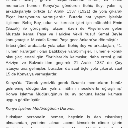
memurları hemen Konya’ya gönderen Behiç Bey; yakın iş
arkadaşlarıyla birlikte 17 Aralık 1337 (1921) de yola çıkarak
Biçer istasyonuna varmışlardır. Burada hat yapım işleriyle
ilgilenen Behiç Bey, odun ve kereste işleri için müteahhit Emin
(Sazak) ile görüşmüş; akşam üzeri de Akşehir’den gelen
Mustafa Kemal Paşa ve Hariciye Vekili Yusuf Kemal Bey’le
konuşmuştur. Mustafa Kemal Paşa gece Ankara’ya dönmüştür.
Ertesi günü arabalarla yola çıkan Behiç Bey ve arkadaşları, 41.
Tümen karargahı olan Batıkköye varabilmişler, Tümen’e konuk
olmuşlar; ertesi gün Sivrihisar’da kalmışlar, daha ertesi günü
Aziziye ve Bulvadin’den geçerek 21 Aralık 1337 de Çay
istasyonuna gelmişler, buradan da saat üçte yola çıkarak saat
15 de Konya’ya varmışlardır.
Konya’da “Gerek yersizlik gerek lüzumlu memurların henüz
gelmemiş olduğundan yalnız mühim meselelerle uğraşılmış”
Konya İşletme Müdürlüğünün bu ay sonuna kadar kalması
uygun görülmüştür.
Konya İşletme Müdürlüğünün Durumu
:
Hıristiyan personelin, hemen, hepsinin iş den çıkarılmış
olmasından, yerlerine alınan acemi kimselerin elinde işlerin