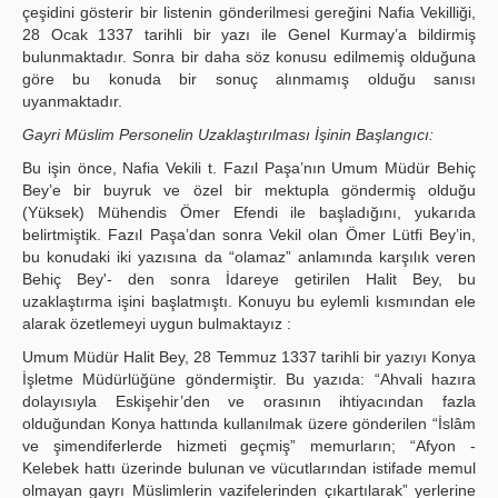
çeşidini gösterir bir listenin gönderilmesi gereğini Nafia Vekilliği,
28 Ocak 1337 tarihli bir yazı ile Genel Kurmay’a bildirmiş
bulunmaktadır. Sonra bir daha söz konusu edilmemiş olduğuna
göre bu konuda bir sonuç alınmamış olduğu sanısı
uyanmaktadır.
Gayri Müslim Personelin Uzaklaştırılması İşinin Başlangıcı:
Bu işin önce, Nafia Vekili t. Fazıl Paşa’nın Umum Müdür Behiç
Bey’e bir buyruk ve özel bir mektupla göndermiş olduğu
(Yüksek) Mühendis Ömer Efendi ile başladığını, yukarıda
belirtmiştik. Fazıl Paşa’dan sonra Vekil olan Ömer Lütfi Bey’in,
bu konudaki iki yazısına da “olamaz” anlamında karşılık veren
Behiç Bey'- den sonra İdareye getirilen Halit Bey, bu
uzaklaştırma işini başlatmıştı. Konuyu bu eylemli kısmından ele
alarak özetlemeyi uygun bulmaktayız :
Umum Müdür Halit Bey, 28 Temmuz 1337 tarihli bir yazıyı Konya
İşletme Müdürlüğüne göndermiştir. Bu yazıda: “Ahvali hazıra
dolayısıyla Eskişehir’den ve orasının ihtiyacından fazla
olduğundan Konya hattında kullanılmak üzere gönderilen “İslâm
ve şimendiferlerde hizmeti geçmiş” memurların; “Afyon -
Kelebek hattı üzerinde bulunan ve vücutlarından istifade memul
olmayan gayrı Müslimlerin vazifelerinden çıkartılarak” yerlerine