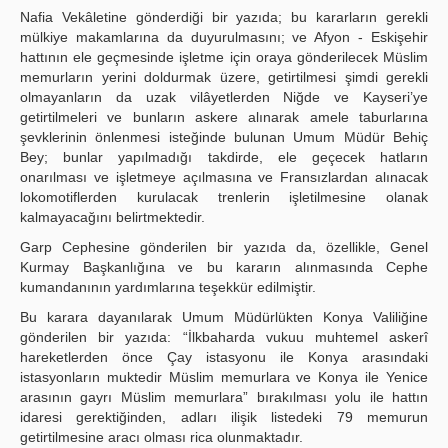
Nafia Vekâletine gönderdiği bir yazıda; bu kararların gerekli
mülkiye makamlarına da duyurulmasını; ve Afyon - Eskişehir
hattının ele geçmesinde işletme için oraya gönderilecek Müslim
memurların yerini doldurmak üzere, getirtilmesi şimdi gerekli
olmayanların da uzak vilâyetlerden Niğde ve Kayseri’ye
getirtilmeleri ve bunların askere alınarak amele taburlarına
şevklerinin önlenmesi isteğinde bulunan Umum Müdür Behiç
Bey; bunlar yapılmadığı takdirde, ele geçecek hatların
onarılması ve işletmeye açılmasına ve Fransızlardan alınacak
lokomotiflerden kurulacak trenlerin işletilmesine olanak
kalmayacağını belirtmektedir.
Garp Cephesine gönderilen bir yazıda da, özellikle, Genel
Kurmay Başkanlığına ve bu kararın alınmasında Cephe
kumandanının yardımlarına teşekkür edilmiştir.
Bu karara dayanılarak Umum Müdürlükten Konya Valiliğine
gönderilen bir yazıda: “İlkbaharda vukuu muhtemel askerî
hareketlerden önce Çay istasyonu ile Konya arasındaki
istasyonların muktedir Müslim memurlara ve Konya ile Yenice
arasının gayrı Müslim memurlara” bırakılması yolu ile hattın
idaresi gerektiğinden, adları ilişik listedeki 79 memurun
getirtilmesine aracı olması rica olunmaktadır.