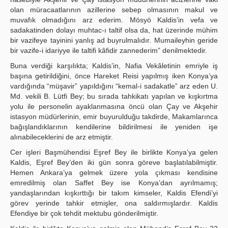
olan müracaatlarının azillerine sebep olmasının makul ve
muvafık olmadığını arz ederim. Mösyö Kaldis’in vefa ve
sadakatinden dolayı muhtac-ı taltif olsa da, hat üzerinde mühim
bir vazifeye tayinini yanlış ad buyrulmalıdır. Mumaileyhin geride
bir vazife-i idariyye ile taltifi kâfidir zannederim” denilmektedir.
Buna verdiği karşılıkta; Kaldis’in, Nafia Vekâletinin emriyle iş
başına getirildiğini, önce Hareket Reisi yapılmış iken Konya’ya
vardığında “müşavir” yapıldığını “kemal-i sadakatle” arz eden U.
Md. vekili B. Lütfi Bey; bu sırada tahkikatı yapılan ve kışkırtma
yolu ile personelin ayaklanmasına öncü olan Çay ve Akşehir
istasyon müdürlerinin, emir buyurulduğu takdirde, Makamlarınca
bağışlandıklarının kendilerine bildirilmesi ile yeniden işe
alınabileceklerini de arz etmiştir.
Cer işleri Başmühendisi Eşref Bey ile birlikte Konya’ya gelen
Kaldis, Eşref Bey’den iki gün sonra göreve başlatılabilmiştir.
Hemen Ankara’ya gelmek üzere yola çıkması kendisine
emredilmiş olan Saffet Bey ise Konya’dan ayrılmamış;
yandaşlarından kışkırttığı bir takım kimseler, Kaldis Efendi’yi
görev yerinde tahkir etmişler, ona saldırmışlardır. Kaldis
Efendiye bir çok tehdit mektubu gönderilmiştir.