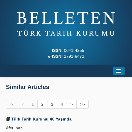
ISSN:
0041-4255
e-ISSN:
2791-6472
Home
Similar Articles
About
<<
Journal Boards
<
1
2
3
4
>
>>
Writing Rules
Türk Tarih Kurumu 40 Yaşında
Afet İnan
Principles