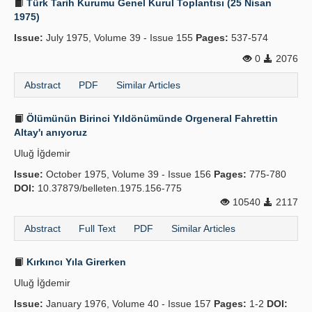
Türk Tarih Kurumu Genel Kurul Toplantısı (25 Nisan
1975)
Issue:
July 1975, Volume 39 - Issue 155
Pages:
537-574
0
2076
Abstract
PDF
Similar Articles
Ölümünün Birinci Yıldönümünde Orgeneral Fahrettin
Altay'ı anıyoruz
Uluğ İğdemir
Issue:
October 1975, Volume 39 - Issue 156
Pages:
775-780
DOI:
10.37879/belleten.1975.156-775
10540
2117
Abstract
Full Text
PDF
Similar Articles
Kırkıncı Yıla Girerken
Uluğ İğdemir
Issue:
January 1976, Volume 40 - Issue 157
Pages:
1-2
DOI: