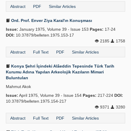
Abstract
PDF
Similar Articles
Ord. Prof. Enver Ziya Karal'ın Konuşması
Issue:
January 1975, Volume 39 - Issue 153
Pages:
17-24
DOI:
10.37879/belleten.1975.153-17
2185
1758
Abstract
Full Text
PDF
Similar Articles
Konya Şehri İçindeki Alâeddin Tepesinde Türk Tarih
Kurumu Adına Yapılan Arkeolojik Kazıların Mimari
Buluntuları
Mahmut Akok
Issue:
April 1975, Volume 39 - Issue 154
Pages:
217-224
DOI:
10.37879/belleten.1975.154-217
9371
3280
Abstract
Full Text
PDF
Similar Articles