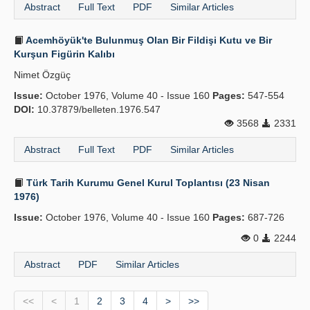
Abstract
Full Text
PDF
Similar Articles
Acemhöyük'te Bulunmuş Olan Bir Fildişi Kutu ve Bir
Kurşun Figürin Kalıbı
Nimet Özgüç
Issue:
October 1976, Volume 40 - Issue 160
Pages:
547-554
DOI:
10.37879/belleten.1976.547
3568
2331
Abstract
Full Text
PDF
Similar Articles
Türk Tarih Kurumu Genel Kurul Toplantısı (23 Nisan
1976)
Issue:
October 1976, Volume 40 - Issue 160
Pages:
687-726
0
2244
Abstract
PDF
Similar Articles
<<
<
1
2
3
4
>
>>