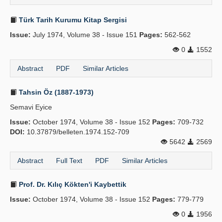
Türk Tarih Kurumu Kitap Sergisi
Issue:
July 1974, Volume 38 - Issue 151
Pages:
562-562
0
1552
Abstract
PDF
Similar Articles
Tahsin Öz (1887-1973)
Semavi Eyice
Issue:
October 1974, Volume 38 - Issue 152
Pages:
709-732
DOI:
10.37879/belleten.1974.152-709
5642
2569
Abstract
Full Text
PDF
Similar Articles
Prof. Dr. Kılıç Kökten'i Kaybettik
Issue:
October 1974, Volume 38 - Issue 152
Pages:
779-779
0
1956