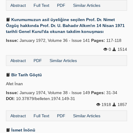
Abstract
Full Text
PDF
Similar Articles
Kurumumuzun asil üyeliğine seçilen Prof. Dr. Nimet
Özgüç hakkında Prof. Dr. U. Bahadır Alkım'ın 14 Nisan 1971
tarihli Genel Kurul'da okunan takdim konuşması
Issue:
January 1972, Volume 36 - Issue 141
Pages:
117-118
0
1514
Abstract
PDF
Similar Articles
Bir Tarih Göçtü
Afet İnan
Issue:
January 1974, Volume 38 - Issue 149
Pages:
31-34
DOI:
10.37879/belleten.1974.149-31
1918
1857
Abstract
Full Text
PDF
Similar Articles
İsmet İnönü