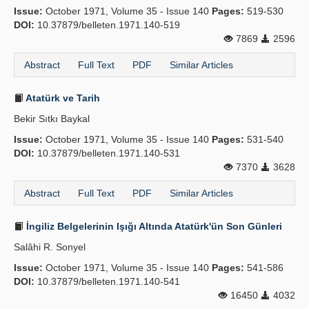
Issue:
October 1971, Volume 35 - Issue 140
Pages:
519-530
Publication Policies
DOI:
10.37879/belleten.1971.140-519
7869
2596
Guidelines
Abstract
Full Text
PDF
Similar Articles
Contact Us
Atatürk ve Tarih
Bekir Sıtkı Baykal
Issue:
October 1971, Volume 35 - Issue 140
Pages:
531-540
DOI:
10.37879/belleten.1971.140-531
7370
3628
Abstract
Full Text
PDF
Similar Articles
İngiliz Belgelerinin Işığı Altında Atatürk'ün Son Günleri
Salâhi R. Sonyel
Issue:
October 1971, Volume 35 - Issue 140
Pages:
541-586
DOI:
10.37879/belleten.1971.140-541
16450
4032