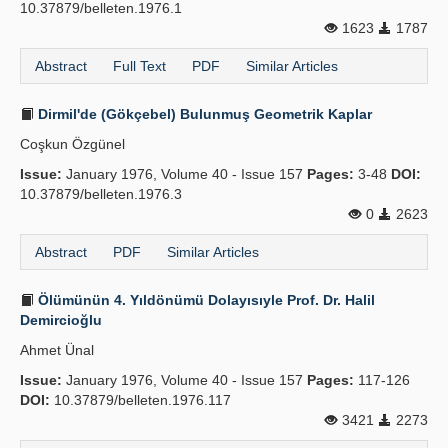
10.37879/belleten.1976.1
1623
1787
Abstract
Full Text
PDF
Similar Articles
Dirmil'de (Gökçebel) Bulunmuş Geometrik Kaplar
Coşkun Özgünel
Issue:
January 1976, Volume 40 - Issue 157
Pages:
3-48
DOI:
10.37879/belleten.1976.3
0
2623
Abstract
PDF
Similar Articles
Ölümünün 4. Yıldönümü Dolayısıyle Prof. Dr. Halil
Demircioğlu
Ahmet Ünal
Issue:
January 1976, Volume 40 - Issue 157
Pages:
117-126
DOI:
10.37879/belleten.1976.117
3421
2273