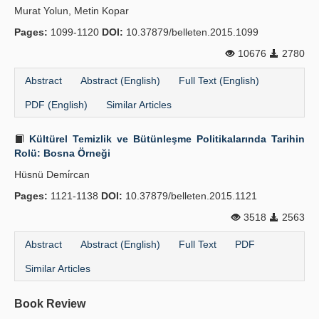
Murat Yolun, Metin Kopar
Pages:
1099-1120
DOI:
10.37879/belleten.2015.1099
10676
2780
Abstract
Abstract (English)
Full Text (English)
PDF (English)
Similar Articles
Kültürel Temizlik ve Bütünleşme Politikalarında Tarihin
Rolü: Bosna Örneği
Hüsnü Demi̇rcan
Pages:
1121-1138
DOI:
10.37879/belleten.2015.1121
3518
2563
Abstract
Abstract (English)
Full Text
PDF
Similar Articles
Book Review