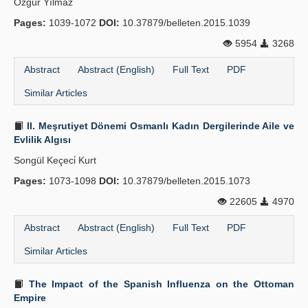
Özgür Yılmaz
Pages:
1039-1072
DOI:
10.37879/belleten.2015.1039
5954
3268
Abstract
Abstract (English)
Full Text
PDF
Similar Articles
II. Meşrutiyet Dönemi Osmanlı Kadın Dergilerinde Aile ve
Evlilik Algısı
Songül Keçeci̇ Kurt
Pages:
1073-1098
DOI:
10.37879/belleten.2015.1073
22605
4970
Abstract
Abstract (English)
Full Text
PDF
Similar Articles
The Impact of the Spanish Influenza on the Ottoman
Empire