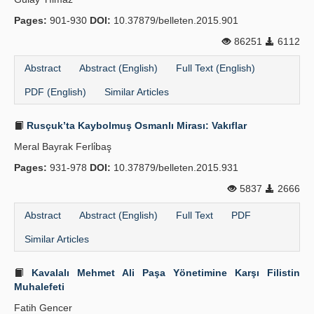
Pages:
901-930
DOI:
10.37879/belleten.2015.901
86251
6112
Abstract
Abstract (English)
Full Text (English)
PDF (English)
Similar Articles
Rusçuk’ta Kaybolmuş Osmanlı Mirası: Vakıflar
Meral Bayrak Ferli̇baş
Pages:
931-978
DOI:
10.37879/belleten.2015.931
5837
2666
Abstract
Abstract (English)
Full Text
PDF
Similar Articles
Kavalalı Mehmet Ali Paşa Yönetimine Karşı Filistin
Muhalefeti
Fatih Gencer