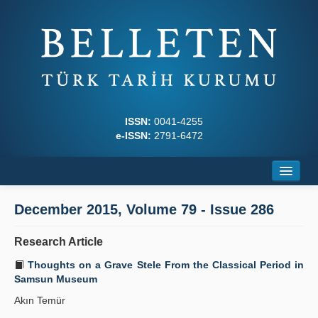
ISSN:
0041-4255
e-ISSN:
2791-6472
Home
December 2015, Volume 79 - Issue 286
About
Research Article
Journal Boards
Thoughts on a Grave Stele From the Classical Period in
Samsun Museum
Writing Rules
Akın Temür
Principles