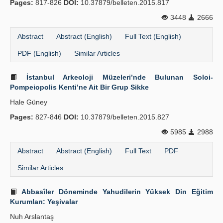
Pages:
817-826
DOI:
10.37879/belleten.2015.817
Publication Policies
3448
2666
Guidelines
Abstract
Abstract (English)
Full Text (English)
Contact Us
PDF (English)
Similar Articles
İstanbul Arkeoloji Müzeleri’nde Bulunan Soloi-
Pompeiopolis Kenti’ne Ait Bir Grup Sikke
Hale Güney
Pages:
827-846
DOI:
10.37879/belleten.2015.827
5985
2988
Abstract
Abstract (English)
Full Text
PDF
Similar Articles
Abbasîler Döneminde Yahudilerin Yüksek Din Eğitim
Kurumları: Yeşivalar
Nuh Arslantaş