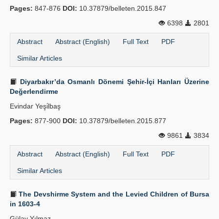
Pages:
847-876
DOI:
10.37879/belleten.2015.847
6398
2801
Abstract
Abstract (English)
Full Text
PDF
Similar Articles
Diyarbakır’da Osmanlı Dönemi Şehir-İçi Hanları Üzerine
Değerlendirme
Evindar Yeşi̇lbaş
Pages:
877-900
DOI:
10.37879/belleten.2015.877
9861
3834
Abstract
Abstract (English)
Full Text
PDF
Similar Articles
The Devshirme System and the Levied Children of Bursa
in 1603-4
Gülay Yılmaz