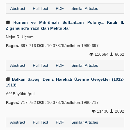
Abstract
Full Text
PDF
Similar Articles
Hürrem ve Mihrümah Sultanların Polonya Kıralı II.
Zigsmund'a Yazdıkları Mektuplar
Nejat R. Uçtum
Pages:
697-716
DOI:
10.37879/belleten.1980.697
116664
6662
Abstract
Full Text
PDF
Similar Articles
Balkan Savaşı Deniz Harekatı Üzerine Gerçekler (1912-
1913)
Afif Büyüktuğrul
Pages:
717-752
DOI:
10.37879/belleten.1980.717
11430
2692
Abstract
Full Text
PDF
Similar Articles