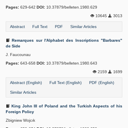
Pages:
629-642
DOI:
10.37879/belleten.1980.629
Publication Policies
10645
3013
Guidelines
Abstract
Full Text
PDF
Similar Articles
Contact Us
Remarques sur l'Alphabet des Inscriptions "Barbares"
de Side
J. Faucounau
Pages:
643-658
DOI:
10.37879/belleten.1980.643
2159
1699
Abstract (English)
Full Text (English)
PDF (English)
Similar Articles
King John III of Poland and the Turkish Aspects of his
Foreign Policy
Zbigniew Wojcık