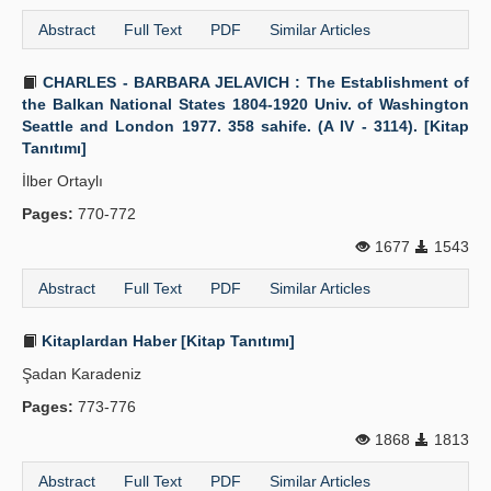
Abstract
Full Text
PDF
Similar Articles
CHARLES - BARBARA JELAVICH : The Establishment of
the Balkan National States 1804-1920 Univ. of Washington
Seattle and London 1977. 358 sahife. (A IV - 3114). [Kitap
Tanıtımı]
İlber Ortaylı
Pages:
770-772
1677
1543
Abstract
Full Text
PDF
Similar Articles
Kitaplardan Haber [Kitap Tanıtımı]
Şadan Karadeniz
Pages:
773-776
1868
1813
Abstract
Full Text
PDF
Similar Articles