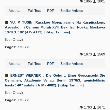
1865
1801
Abstract
Full Text
PDF
Similar Articles
YU. P. TUŞIN: Russkoe Moreplavanie Na Kaspiisskom,
Azovskom i Çernom Morah XVII. Bek. Izd. Novka, Moskova
1978 S. 182 (A IV 4172). [Kitap Tanıtımı]
İlber Ortaylı
Pages:
770-770
1670
1569
Abstract
Full Text
PDF
Similar Articles
ERNEST WERNER : Die Geburt, Einer Grossmacht-Die
Osmanen, Akademie Verlag Berlin 1978/3. genişletilmiş
baskı : 407 sahife. (A IV - 4082). [Kitap Tanıtımı]
İlber Ortaylı
Pages:
770-770
1763
1671