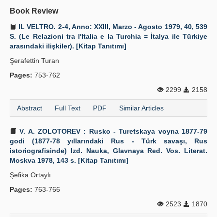
Book Review
IL VELTRO. 2-4, Anno: XXIII, Marzo - Agosto 1979, 40, 539
S. (Le Relazioni tra l'Italia e la Turchia = İtalya ile Türkiye
arasındaki ilişkiler). [Kitap Tanıtımı]
Şerafettin Turan
Pages:
753-762
2299
2158
Abstract
Full Text
PDF
Similar Articles
V. A. ZOLOTOREV : Rusko - Turetskaya voyna 1877-79
godi (1877-78 yıllarındaki Rus - Türk savaşı, Rus
istoriografisinde) Izd. Nauka, Glavnaya Red. Vos. Literat.
Moskva 1978, 143 s. [Kitap Tanıtımı]
Şefika Ortaylı
Pages:
763-766
2523
1870