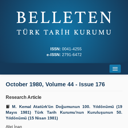
ISSN:
0041-4255
e-ISSN:
2791-6472
Home
October 1980, Volume 44 - Issue 176
About
Research Article
Journal Boards
M. Kemal Atatürk'ün Doğumunun 100. Yıldönümü (19
Mayıs 1981) Türk Tarih Kurumu'nun Kuruluşunun 50.
Writing Rules
Yıldönümü (15 Nisan 1981)
Principles
Afet İnan