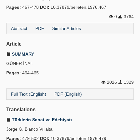
Pages:
467-478
DOI:
10.37879/belleten.1976.467
0
3764
Abstract
PDF
Similar Articles
Article
SUMMARY
GÜNER İNAL
Pages:
464-465
2026
1329
Full Text (English)
PDF (English)
Translations
Türklerin Sanat ve Edebiyatı
Jorge G. Blanco Vıllalta
Pages:
479-502
DOI:
10.37879/belleten.1976.479