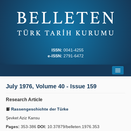
ISSN:
0041-4255
e-ISSN:
2791-6472
Home
July 1976, Volume 40 - Issue 159
About
Research Article
Journal Boards
Rassengeschichte der Türke
Writing Rules
Şevket Aziz Kansu
Pages:
353-386
DOI:
10.37879/belleten.1976.353
Principles