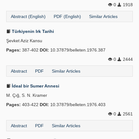
0
1918
Publication Policies
Abstract (English)
PDF (English)
Similar Articles
Guidelines
Türkiyenin Irk Tarihi
Contact Us
Şevket Aziz Kansu
Pages:
387-402
DOI:
10.37879/belleten.1976.387
0
2444
Abstract
PDF
Similar Articles
İdeal bir Sumer Annesi
M. Çığ, S. N. Kramer
Pages:
403-422
DOI:
10.37879/belleten.1976.403
0
2561
Abstract
PDF
Similar Articles