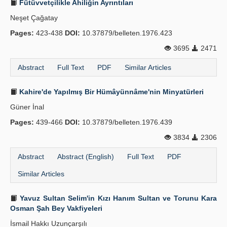
Fütüvvetçilikle Ahiliğin Ayrıntıları
Neşet Çağatay
Pages:
423-438
DOI:
10.37879/belleten.1976.423
3695
2471
Abstract
Full Text
PDF
Similar Articles
Kahire'de Yapılmış Bir Hümâyünnâme'nin Minyatürleri
Güner İnal
Pages:
439-466
DOI:
10.37879/belleten.1976.439
3834
2306
Abstract
Abstract (English)
Full Text
PDF
Similar Articles
Yavuz Sultan Selim'in Kızı Hanım Sultan ve Torunu Kara
Osman Şah Bey Vakfiyeleri
İsmail Hakkı Uzunçarşılı