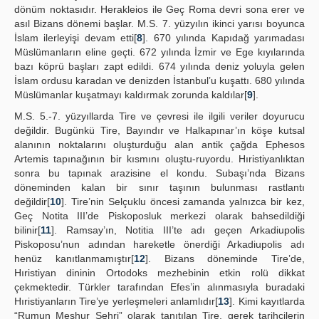
dönüm noktasıdır. Herakleios ile Geç Roma devri sona erer ve
asıl Bizans dönemi başlar. M.S. 7. yüzyılın ikinci yarısı boyunca
İslam ilerleyişi devam etti[
8
]. 670 yılında Kapıdağ yarımadası
Müslümanların eline geçti. 672 yılında İzmir ve Ege kıyılarında
bazı köprü başları zapt edildi. 674 yılında deniz yoluyla gelen
İslam ordusu karadan ve denizden İstanbul’u kuşattı. 680 yılında
Müslümanlar kuşatmayı kaldırmak zorunda kaldılar[
9
].
M.S. 5.-7. yüzyıllarda Tire ve çevresi ile ilgili veriler doyurucu
değildir. Bugünkü Tire, Bayındır ve Halkapınar’ın köşe kutsal
alanının noktalarını oluşturduğu alan antik çağda Ephesos
Artemis tapınağının bir kısmını oluştu-ruyordu. Hıristiyanlıktan
sonra bu tapınak arazisine el kondu. Subaşı’nda Bizans
döneminden kalan bir sınır taşının bulunması rastlantı
değildir[
10
]. Tire’nin Selçuklu öncesi zamanda yalnızca bir kez,
Geç Notita III’de Piskoposluk merkezi olarak bahsedildiği
bilinir[
11
]. Ramsay’ın, Notitia III’te adı geçen Arkadiupolis
Piskoposu’nun adından hareketle önerdiği Arkadiupolis adı
henüz kanıtlanmamıştır[
12
]. Bizans döneminde Tire’de,
Hıristiyan dininin Ortodoks mezhebinin etkin rolü dikkat
çekmektedir. Türkler tarafından Efes’in alınmasıyla buradaki
Hıristiyanların Tire’ye yerleşmeleri anlamlıdır[
13
]. Kimi kayıtlarda
“Rumun Meşhur Şehri” olarak tanıtılan Tire, gerek tarihçilerin