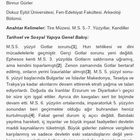
Binnur Gürler
Publication Policies
Dokuz Eylül Üniversitesi, Fen-Edebiyat Fakültesi. Arkeoloji
Bölümü.
Guidelines
Anahtar Kelimeler:
Tire Müzesi, M.S. 5.-7. Yüzyıllar, Kandiller
Contact Us
Tarihsel ve Sosyal Yapıya Genel Bakış:
M.S.5. yüzyıl Gotlar sorunu[
1
], Hun tehlikesi ve dini
mücadelelerle geçmiştir. Gerçi Gotlar sorunu yeni değildi.
Ephesos kenti M.S. 3. yüzyılda Gotların saldırısına uğramış,
ama kendini toparlamıştı[
2
]. Zenon zamanında Gotlar bertaraf
edilmiş, onların yerini İzaurialılar almıştı[
3
]. M.S. 5. yüzyıl sonu-
6. yüzyıl başlarında Bulgarlar ve İslavlar Makedonya, Teselya ve
Trakya’ya kadar akınlarını devam ettirerek etrafı yağma ve talan
ediyorlardı. Doğuda da İranlılar Erzurum ve Diyarbakır’ı geçici
bir süre için işgal ettiler. Ayrıca din kavgaları sert bir biçimde
devam etti. M.S. 6. yüzyılın ortalarında, imparatorluk 5. yüzyılın
sonundan beri geçirmekte olduğu ağır buhrandan henüz
kurtulmuştu[
4
]. Fakat genel durum iç açıcı değildi. Batıdaki
yayılma hareketi, iç isyanlar ve büyük inşaat faaliyetleri devletin
maddi kaynaklarını tüketmişti. Büyük giderler zalimce vergilerle
karşılanmış ve sadece devletin eski vatandaşlarını değil yeni-