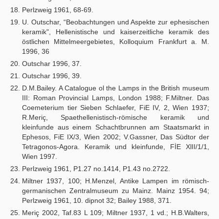
Perlzweig 1961, 68-69.
U. Outschar, “Beobachtungen und Aspekte zur ephesischen
keramik", Hellenistische und kaiserzeitliche keramik des
östlichen Mittelmeergebietes, Kolloquium Frankfurt a. M.
1996, 36
Outschar 1996, 37.
Outschar 1996, 39.
D.M.Bailey. A Catalogue ol the Lamps in the British museum
III: Roman Provincial Lamps, London 1988; F.Miltner. Das
Coemeterium tier Sieben Schlaefer, FiE IV, 2, Wien 1937;
R.Meriç, Spaethellenistisch-römische keramik und
kleinfunde aus einem Schachtbrunnen am Staatsmarkt in
Ephesos, FiE IX/3, Wien 2002; V.Gassner, Das Südtor der
Tetragonos-Agora. Keramik und kleinfunde, FİE XlII/1/1,
Wien 1997.
Perlzweig 1961, P1.27 no.1414, P1.43 no.2722.
Miltner 1937, 100; H.Menzel, Antike Lampen im römisch-
germanischen Zentralmuseum zu Mainz. Mainz 1954. 94;
Perlzweig 1961, 10. dipnot 32; Bailey 1988, 371.
Meriç 2002, Taf.83 L 109; Miltner 1937, 1 vd.; H.B.Walters,