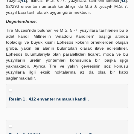
Yüzyıla[
41
], İkincisi M.S. 6.-7. yüzyıllara tarihlenmektedir[
42
].
92/293 envanter numaralı kandil için de M.S .6 .yüzyıl- M.S. 7.
yüzyıl başı tarih olarak uygun görünmektedir.
Değerlendirme:
Tire Müzesi’nde bulunan ve M.S. 5.-7. yüzyıllara tarihlenen bu 6
adet kandil Miltner’in “Anadolu Kandilleri” başlığı altında
topladığı ve büyük kısmı Ephesos kökenli örneklerden oluşan
gruba, yakın bir alanın buluntuları olarak ilave edilebilirler.
Ephesos buluntularıyla olan paralellikleri ticaret, moda ve bu
yüzyılların üretim yöntemleri konusunda bir başka ışığı
yakmaktadır. Ayrıca Tire ve yakın çevresinin söz konusu
yüzyıllarla ilgili eksik noktalarına az da olsa bir katkı
sağlanmakladır.
Resim 1 . 412 envanter numaralı kandil.