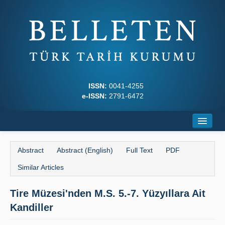
ISSN:
0041-4255
e-ISSN:
2791-6472
Home
Abstract
Abstract (English)
Full Text
PDF
About
Similar Articles
Journal Boards
Tire Müzesi'nden M.S. 5.-7. Yüzyıllara Ait
Writing Rules
Kandiller
Principles