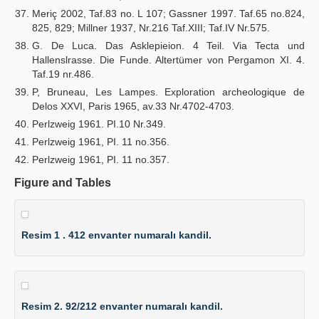
Meriç 2002, Taf.83 no. L 107; Gassner 1997. Taf.65 no.824,
825, 829; Millner 1937, Nr.216 Taf.XIII; Taf.IV Nr.575.
G. De Luca. Das Asklepieion. 4 Teil. Via Tecta und
Hallenslrasse. Die Funde. Altertümer von Pergamon XI. 4.
Taf.19 nr.486.
P, Bruneau, Les Lampes. Exploration archeologique de
Delos XXVI, Paris 1965, av.33 Nr.4702-4703.
Perlzweig 1961. PI.10 Nr.349.
Perlzweig 1961, PI. 11 no.356.
Perlzweig 1961, PI. 11 no.357.
Figure and Tables
Resim 1 . 412 envanter numaralı kandil.
Resim 2. 92/212 envanter numaralı kandil.