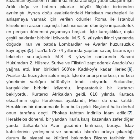
kazanılan eyaletlerin halkını da imparatorluğa yabancılaştırmıştı.
Artık doğu ve batının çıkarları büyük ölçüde birbirinden
ayrılmıştı. Ayrıca doğu eyaletlerindeki Hıristiyan mezhepleri ile
anlaşmaya varmak için verilen ödünler Roma ile İstanbul
kiliselerinin arasını açmıştı. İustinianos’un ölümüyle imparatorluk
en perişan dönemini yaşamaya başladı. İçte karışıklıklar, dışta
çeşitli saldırılar birbirini izliyordu. M.S. 6. yüzyılın ikinci yarısında
doğuda İran ve batıda Lombardlar ve Avarlar huzursuzluk
kaynağıydı[
5
]. İran’la 572-74 yıllarında yapılan savaş Bizans için
felaketle so-nuçlandı. M.S. 6. yüzyılın sonlarında Sasani
Hükümdarı 2. Hüsrev, Suriye ve Filistin’i zapt ederek Anadolu’yu
yağma etti. İran birlikleri 608’de Kadıköy’e kadar ilerledi[
6
].
Avarlar da kuzeyden saldırmıştı. İçte de anarşi merkezi, merkezi
yönetimin varlığını bütünüyle tehdit ediyordu. Suikastlar,
karışıklıklar birbirini izliyordu. İmparatorluk bir kurtarıcı
bekliyordu. Kurtarıcı Afrika’dan geldi. 610 yılında Kartaca
eksarhının oğlu Herakleios ayaklandı, Mısır da ona katıldı.
Herakleios bir donanma ile İstanbul’a geldi. Başkent halkı derhal
onun tarafına geçti. Phokas tahttan indirilip idam edildi[
7
].
Herakleios dönemi, bir yandan İran’a karşı kazanılan zafer diğer
yanda Balkanlar’da Avar gücünün kırılması, buraya İslav
kabilelerinin yerleşmesi ve sonunda İslam’ın ortaya çıkardığı
durum ile siyasal ve kültürel bakımdan Bizans tarihinin bir