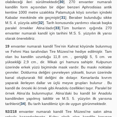
olabileceği ileri sürülmektedir[
30
]. 270 envanter numaralı
kandilin form açısından bir diğer benzeri Aphrodisias antik
kentine 1000 metre uzaklıkta Palamutçuk köyü sınırları içindeki
Kabalar mevkiinde ele geçmiştir[
31
]. Beraber bulunduğu sikke
M.S. 4. yüzyıla aittir[
32
]. Tarih konusunda yardımcı olacak başka
paralel örnekler Atina’dadır[
33
].Tüm bunların ışığında 270
envanter numaralı kandil için tarihini M.S. 5. yüzyılın ilk yarısı
olarak önerebiliriz.
19
envanter numaralı kandil Tire’nin Kahrat köyünde bulunmuş
ve Fehmi Has tarafından Tire Müzesi’ne hediye edilmiştir. Tam
olan bu kandilin uzunluğu 11,8 cm. , genişliği 5, 5 cm. ve
yüksekliği 2,9 cm., dir. Mikalı gri hamura sahiptir. Kulpunun
üzerinde erkek yüzü biçiminde mask vardır. Bu maskı noktalar
çevreler. Doldurma deliğini çevreleyen yükselti, burun üzerinde
kanal oluşturarak fitil deliğini de dolaşır. Kenarlarda kıvrım
yaparak ilerleyen dallar ve üçlü meyve grupları bulunur . Bu
kandil de önceki iki örnek gibi Anadolu özellikleri taşır. Paralel bir
örnek Atina’da bulunmuştur. Atina’daki bu kandil bir Anadolu
kandilinden yapılmış taklittir ve M.S. 5. yüzyılın ilk yarısına
tarihlenir[
34
]. Bu tarih kandilimiz için de uygun görünmektedir.
92/218
envanter numaralı kandil Tire Müzesi’ne satın alma
yoluyla kazandırılmıştır. Kulpu eksik olan kandilin korunan