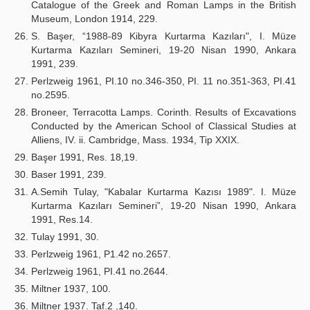
Catalogue of the Greek and Roman Lamps in the British
Museum, London 1914, 229.
S. Başer, “1988-89 Kibyra Kurtarma Kazıları", I. Müze
Kurtarma Kazıları Semineri, 19-20 Nisan 1990, Ankara
1991, 239.
Perlzweig 1961, PI.10 no.346-350, PI. 11 no.351-363, PI.41
no.2595.
Broneer, Terracotta Lamps. Corinth. Results of Excavations
Conducted by the American School of Classical Studies at
Alliens, IV. ii. Cambridge, Mass. 1934, Tip XXIX.
Başer 1991, Res. 18,19.
Baser 1991, 239.
A.Semih Tulay, "Kabalar Kurtarma Kazısı 1989". I. Müze
Kurtarma Kazıları Semineri”, 19-20 Nisan 1990, Ankara
1991, Res.14.
Tulay 1991, 30.
Perlzweig 1961, P1.42 no.2657.
Perlzweig 1961, PI.41 no.2644.
Miltner 1937, 100.
Miltner 1937. Taf.2 ,140.