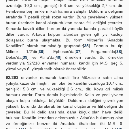
uzunluğu 10,3 cm., genişliği 5,8 cm. ve yüksekliği 2,7 cm. dir.
Pembemsi bej renkle mikalı hamura sahiptir. Doldurma deliğinin
etrafında 7 petalli çiçek rozet vardır. Bunu çevreleyen yükselti
burun üzerinde kanal oluşturduktan sonra fitil deliğini çevreler.
Kenarda kavisli diller, burnun iki yanında kanala paralel büyük
diller vardır. Arkada kulpun altından gelen çift yiv kaideyi
dolaşarak burna ulaşmakta. Bu form Miltner’in “Anadolu
Kandilleri" olarak tanımladığı gruptandır[
35
]. Formun bu tipi
Miltner 1/2’dir[
36
]. Ephesos’da[
37
], Pergamon’da[
38
],
Delos’da[
39
] ve Atina’da[
40
] örnekleri vardır. Bu örnekler
yardımıyla 92/218 envanter numaralı kandil için M.S. geç 5.
yüzyıl veya 6. yüzyılı tarih olarak önerebiliriz.
92/293
envanter numaralı kandil Tire Müzesi’ne satın alma
yoluyla kazandırılmıştır. Tam olan bu kandilin uzunluğu 10,7 cm.,
genişliği 5,3 cm. ve yüksekliği 2,6 cm., dir. Koyu gri mikalı
hamuru vardır. Form damla biçimindedir. Kalın ve yedi yivden
oluşan kulpu oldukça büyüktür. Doldurma deliğini çevreleyen
yükselti burunda daralarak bir kanal oluşturur ve fitil deliğini de
çevreler. Bu iki delik arasında daha küçük olan hava deliği
bulunur. Kandilin kenarları dekorsuzdur. Atina’da bulunmuş olan
ve örneğimize benzer iki Anadolu ithalinden ilki M.S. 6.