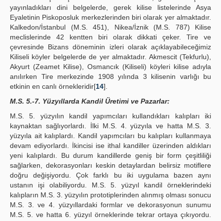
yayınladıkları dini belgelerde, gerek kilise listelerinde Asya
Eyaletinin Piskoposluk merkezlerinden biri olarak yer almaktadır.
Kalkedon/İstanbul (M.S. 451), Nikea/İznik (M.S. 787) Kilise
meclislerinde 42 kentten biri olarak dikkati çeker. Tire ve
çevresinde Bizans döneminin izleri olarak açıklayabileceğimiz
Kiliseli köyler belgelerde de yer almaktadır. Akmescit (Tekfurlu),
Akyurt (Zeamet Kilise), Osmancık (Kiliseli) köyleri kilise adıyla
anılırken Tire merkezinde 1908 yılında 3 kilisenin varlığı bu
etkinin en canlı örnekleridir[
14
].
M.S. 5.-7. Yüzyıllarda Kandil Üretimi ve Pazarlar:
M.S. 5. yüzyılın kandil yapımcıları kullandıkları kalıpları iki
kaynaktan sağlıyorlardı. İlki M.S. 4. yüzyıla ve hatta M.S. 3.
yüzyıla ait kalıplardı. Kandil yapımcıları bu kalıpları kullanmaya
devam ediyorlardı. İkincisi ise ithal kandiller üzerinden aldıkları
yeni kalıplardı. Bu durum kandillerde geniş bir form çeşitliliği
sağlarken, dekorasyonları keskin detaylardan belirsiz motiflere
doğru değişiyordu. Çok farklı bu iki uygulama bazen aynı
ustanın işi olabiliyordu. M.S. 5. yüzyıl kandil örneklerindeki
kalıpların M.S. 3. yüzyılın prototiplerinden alınmış olması sonucu
M.S. 3. ve 4. yüzyıllardaki formlar ve dekorasyonun sunumu
M.S. 5. ve hatta 6. yüzyıl örneklerinde tekrar ortaya çıkıyordu.