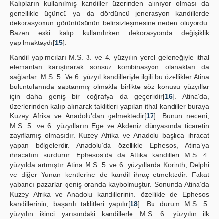
Kalıpların kullanılmış kandiller üzerinden alınıyor olması da
genellikle üçüncü ya da dördüncü jenerasyon kandillerde
dekorasyonun görüntüsünün belirsizleşmesine neden oluyordu.
Bazen eski kalıp kullanılırken dekorasyonda değişiklik
yapılmaktaydı[
15
].
Kandil yapımcıları M.S. 3. ve 4. yüzyılın yerel geleneğiyle ithal
elemanları karıştırarak sonsuz kombinasyon olanakları da
sağlarlar. M.S. 5. Ve 6. yüzyıl kandilleriyle ilgili bu özellikler Atina
buluntularında saptanmış olmakla birlikte söz konusu yüzyıllar
için daha geniş bir coğrafya da geçerlidir[
16
]. Atina’da,
üzerlerinden kalıp alınarak taklitleri yapılan ithal kandiller buraya
Kuzey Afrika ve Anadolu’dan gelmektedir[
17
]. Bunun nedeni,
M.S. 5. ve 6. yüzyılların Ege ve Akdeniz dünyasında ticaretin
zayıflamış olmasıdır. Kuzey Afrika ve Anadolu başlıca ihracat
yapan bölgelerdir. Anadolu’da özellikle Ephesos, Atina’ya
ihracatını sürdürür. Ephesos’da da Attika kandilleri M.S. 4.
yüzyılda artmıştır. Atina M.S. 5. ve 6. yüzyıllarda Korinth, Delphi
ve diğer Yunan kentlerine de kandil ihraç etmektedir. Fakat
yabancı pazarlar geniş oranda kaybolmuştur. Sonunda Atina’da
Kuzey Afrika ve Anadolu kandillerinin, özellikle de Ephesos
kandillerinin, başarılı taklitleri yapılır[
18
]. Bu durum M.S. 5.
yüzyılın ikinci yarısındaki kandillerle M.S. 6. yüzyılın ilk