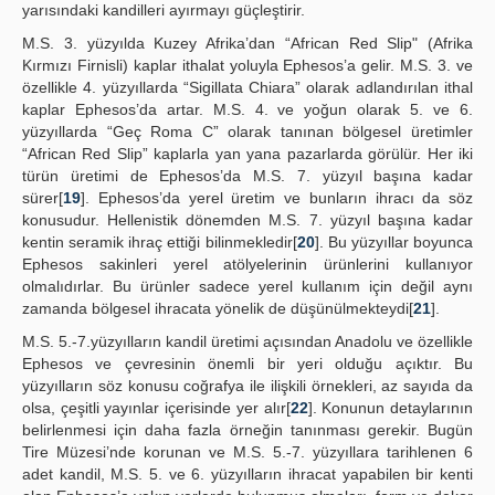
yarısındaki kandilleri ayırmayı güçleştirir.
M.S. 3. yüzyılda Kuzey Afrika’dan “African Red Slip" (Afrika
Kırmızı Firnisli) kaplar ithalat yoluyla Ephesos’a gelir. M.S. 3. ve
özellikle 4. yüzyıllarda “Sigillata Chiara” olarak adlandırılan ithal
kaplar Ephesos’da artar. M.S. 4. ve yoğun olarak 5. ve 6.
yüzyıllarda “Geç Roma C” olarak tanınan bölgesel üretimler
“African Red Slip” kaplarla yan yana pazarlarda görülür. Her iki
türün üretimi de Ephesos’da M.S. 7. yüzyıl başına kadar
sürer[
19
]. Ephesos’da yerel üretim ve bunların ihracı da söz
konusudur. Hellenistik dönemden M.S. 7. yüzyıl başına kadar
kentin seramik ihraç ettiği bilinmekledir[
20
]. Bu yüzyıllar boyunca
Ephesos sakinleri yerel atölyelerinin ürünlerini kullanıyor
olmalıdırlar. Bu ürünler sadece yerel kullanım için değil aynı
zamanda bölgesel ihracata yönelik de düşünülmekteydi[
21
].
M.S. 5.-7.yüzyılların kandil üretimi açısından Anadolu ve özellikle
Ephesos ve çevresinin önemli bir yeri olduğu açıktır. Bu
yüzyılların söz konusu coğrafya ile ilişkili örnekleri, az sayıda da
olsa, çeşitli yayınlar içerisinde yer alır[
22
]. Konunun detaylarının
belirlenmesi için daha fazla örneğin tanınması gerekir. Bugün
Tire Müzesi’nde korunan ve M.S. 5.-7. yüzyıllara tarihlenen 6
adet kandil, M.S. 5. ve 6. yüzyılların ihracat yapabilen bir kenti