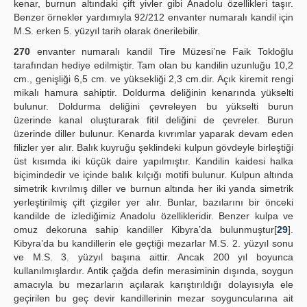
kenar, burnun altındaki çift yivler gibi Anadolu özellikleri taşır.
Benzer örnekler yardımıyla 92/212 envanter numaralı kandil için
M.S. erken 5. yüzyıl tarih olarak önerilebilir.
270
envanter numaralı kandil Tire Müzesi’ne Faik Tokloğlu
tarafından hediye edilmiştir. Tam olan bu kandilin uzunluğu 10,2
cm., genişliği 6,5 cm. ve yüksekliği 2,3 cm.dir. Açık kiremit rengi
mikalı hamura sahiptir. Doldurma deliğinin kenarında yükselti
bulunur. Doldurma deliğini çevreleyen bu yükselti burun
üzerinde kanal oluşturarak fitil deliğini de çevreler. Burun
üzerinde diller bulunur. Kenarda kıvrımlar yaparak devam eden
filizler yer alır. Balık kuyruğu şeklindeki kulpun gövdeyle birleştiği
üst kısımda iki küçük daire yapılmıştır. Kandilin kaidesi halka
biçimindedir ve içinde balık kılçığı motifi bulunur. Kulpun altında
simetrik kıvrılmış diller ve burnun altında her iki yanda simetrik
yerleştirilmiş çift çizgiler yer alır. Bunlar, bazılarını bir önceki
kandilde de izlediğimiz Anadolu özellikleridir. Benzer kulpa ve
omuz dekoruna sahip kandiller Kibyra’da bulunmuştur[
29
].
Kibyra’da bu kandillerin ele geçtiği mezarlar M.S. 2. yüzyıl sonu
ve M.S. 3. yüzyıl başına aittir. Ancak 200 yıl boyunca
kullanılmışlardır. Antik çağda defin merasiminin dışında, soygun
amacıyla bu mezarların açılarak karıştırıldığı dolayısıyla ele
geçirilen bu geç devir kandillerinin mezar soyguncularına ait