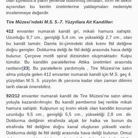
olan Ephesos’a yakın yerlerde bulunmuş olmaları, form ve dekor
açısından bu kentin üretimlerine yaklaşmaları nedeniyle
incelenmeye değerdir.
Tire Müzesi’ndeki M.S. 5.-7. Yüzyıllara Ait Kandiller:
412
envanter numaralı kandil gri, mikalı hamura sahiptir.
Uzunluğu 8,7 cm., genişliği 5,4 cm. ve yüksekliği 2,7 cm., olan
bu kandil tamdır. Damla bi-çimindeki disk kısmı fitil deliğine
doğru genişler. Doldurma deliği ile fitil deliği arasında hava deliği
bulunur. Çerçeve motifi spiral dizisinden oluşmaktadır. Kulpu
tümdür. Bu kandilin paralellerine Attika üretimleri arasında
rastlanır[
23
]. Bu paralellerin yardımıyla , Tire Müzesi’ne satın
alma yoluyla gelen 412 envanter numaralı kandil için M.S. geç 4.
yüzyıldan M.S. 5. yüzyılın ilk yarısına kadar olan zaman dilimini
tarih olarak önerebiliriz.
92/212
envanter numaralı kandil de Tire Müzesi’ne satın alma
yoluyla kazandırılmıştır. Bu kandil pembemsi bej renkte mikalı
hamura sahiptir. Kulpunun uç kısmı eksik olan kandilin korunan
uzunluğu 9,5 cm., genişliği 5,5 cm., yüksekliği 2,8 cm. dir.
Doldurma deliğinin etrafında alçak bir halka ve bunun da
etrafında fitil deliğine doğru kanal oluşturan yükselti vardır.
Doldurma deliği ile fitil deliği arasında hava deliği bulunur. Omuz