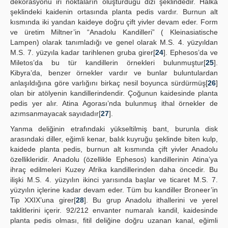
dekorasyonu iri noktaların oluşturduğu dizi şeklindedir. Halka
şeklindeki kaidenin ortasında planta pedis vardır. Burnun alt
kısmında iki yandan kaideye doğru çift yivler devam eder. Form
ve üretim Miltner’in “Anadolu Kandilleri” ( Kleinasiatische
Lampen) olarak tanımladığı ve genel olarak M.S. 4. yüzyıldan
M.S. 7. yüzyıla kadar tarihlenen gruba girer[
24
]. Ephesos’da ve
Miletos’da bu tür kandillerin örnekleri bulunmuştur[
25
].
Kibyra’da, benzer örnekler vardır ve bunlar buluntulardan
anlaşıldığına göre varlığını birkaç nesil boyunca sürdürmüş[
26
]
olan bir atölyenin kandillerindendir. Çoğunun kaidesinde planta
pedis yer alır. Atina Agorası’nda bulunmuş ithal örnekler de
azımsanmayacak sayıdadır[
27
].
Yanma deliğinin etrafındaki yükseltilmiş bant, burunla disk
arasındaki diller, eğimli kenar, balık kuyruğu şeklinde biten kulp,
kaidede planta pedis, burnun alt kısmında çift yivler Anadolu
özellikleridir. Anadolu (özellikle Ephesos) kandillerinin Atina’ya
ihraç edilmeleri Kuzey Afrika kandillerinden daha öncedir. Bu
ilişki M.S. 4. yüzyılın ikinci yarısında başlar ve ticaret M.S. 7.
yüzyılın içlerine kadar devam eder. Tüm bu kandiller Broneer’in
Tip XXIX’una girer[
28
]. Bu grup Anadolu ithallerini ve yerel
taklitlerini içerir. 92/212 envanter numaralı kandil, kaidesinde
planta pedis olması, fitil deliğine doğru uzanan kanal, eğimli