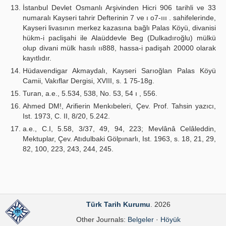
İstanbul Devlet Osmanlı Arşivinden Hicri 906 tarihli ve 33
numaralı Kayseri tahrir Defterinin 7 ve ı o7-ııı . sahifelerinde,
Kayseri livasının merkez kazasına bağlı Palas Köyü, divanisi
hükm-i paclişahi ile Alaüddevle Beg (Dulkadıroğlu) mülkü
olup divani mülk hasılı ıı888, hassa-i padişah 20000 olarak
kayıtlıdır.
Hüdavendigar Akmaydalı, Kayseri Sarıoğlan Palas Köyü
Camii, Vakıflar Dergisi, XVIII, s. 1 75-18g.
Turan, a.e., 5.534, 538, No. 53, 54 ı , 556.
Ahmed DM!, Arifierin Menkıbeleri, Çev. Prof. Tahsin yazıcı,
Ist. 1973, C. II, 8/20, 5.242.
a.e., C.I, 5.58, 3/37, 49, 94, 223; Mevlânâ Celâleddin,
Mektuplar, Çev. Atıdulbaki Gölpınarlı, Ist. 1963, s. 18, 21, 29,
82, 100, 223, 243, 244, 245.
Türk Tarih Kurumu
. 2026
Other Journals:
Belgeler
·
Höyük