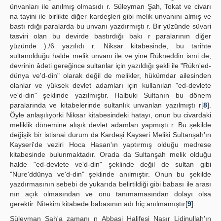
ünvanları ile anılmış olmasıdı r. Süleyman Şah, Tokat ve civarı
na tayini ile birlikte diğer kardeşleri gibi melik unvanını almış ve
bastı rdığı paralarda bu unvanı yazdırmıştı r. Bir yüzünde süvari
tasviri olan bu devirde bastırdığı bakı r paralarının diğer
yüzünde )./6 yazılıdı r. Niksar kitabesinde, bu tarihte
sultanolduğu halde melik unvanı ile ve yine Rükneddin ismi de,
devrinin âdeti gereğince sultanlar için yazıldığı şekli ile "Rükn'ed-
dünya ve'd-din" olarak değil de melikler, hükümdar ailesinden
olanlar ve yüksek devlet adamları için kullanılan "ed-devlete
ve'd-din" şeklinde yazılmıştır. Halbuki Sultanın bu dönem
paralarında ve kitabelerinde sultanlık unvanlan yazılmıştı r[
8
].
Öyle anlaşılıyorki Niksar kitabesindeki hatayı, onun bu civardaki
meliklik dönemine alışık devlet adamları yapmıştı r. Bu şekilde
değişik bir istisnai durum da Kardeşi Kayseri Meliki Sultanşah'ın
Kayseri'de veziri Hoca Hasan'ın yaptırmış olduğu medrese
kitabesinde bulunmaktadır. Orada da Sultanşah melik olduğu
halde "ed-devlete ve'd-din" şeklinde değil de sultan gibi
"Nure'ddünya ve'd-din" şeklinde anılmıştır. Onun bu şekilde
yazdırmasının sebebi de yukarıda belirtildiği gibi babası ile arası
nın açık olmasından ve onu tanımamasından dolayı olsa
gerektir. Nitekim kitabede babasının adı hiç anılmamıştır[
9
].
Süleyman Şah'a zamanı n Abbasi Halifesi Nasır Lidinullah'ın