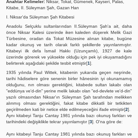
Anahtar Kelimeler:
Niksar, Tokat, Gümenek, Kayseri, Palas,
Kitabe, II. Süleyman Şah, Gazan Han
Publication Policies
I. Niksar'da Süleyman Şah Kitabesi
Guidelines
Anadolu Selçuklu sultanlarından II.Süleyman Şah'a ait, daha
önce Niksar Kalesi üzerinde iken kaleden düşerek Melik Gazi
Contact Us
Türbesine, oradan da Tokat Müzesine alınan kitabe, bugüne
kadar okunuş ve tarih olarak farklı şekillerde yayınlanmıştır.
Kitabeyi ilk defa İsmail Hakkı (Uzunçamlı), 1927 de kale
üzerinde görerek ve yüksekte olduğu için pek iyi okuyamadığını
belirterek aşağıdaki şekilde tesbit etmiştir[
1
].
1935 yılında Paul Wittek, kitabenin yukarıda geçen neşrinde,
tarihi hâdiselere göre senenin birler hânesinin iyi okunamamış
olduğunu, nın olması gerektiğini, kitabede sultan lakabı olan
"eddünya ve'd-din" yerine melik lakabı olan "ed-devlete ve'd-din"
yazılı olmasından Niksar'ın Süleyman Şah tarafından melikken
alınmış olması gerektiğini, fakat kitabe dikkatli bir tetkikten
geçirilmeden kati bir netice elde edilmeyeceğini ifade etmiştir[
2
].
Aynı kitabeyi Tanju Cantay 1981 yılında bazı okunuş farkları ve
tarihindeki değişiklikle tekrar yayınlamıştır [
3
]. O'na göre de:
Aynı kitabeyi Tanju Cantay 1981 yılında bazı okunuş farkları ve