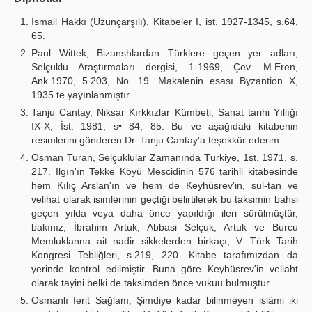
İsmail Hakkı (Uzunçarşılı), Kitabeler I, ist. 1927-1345, s.64,
65.
Paul Wittek, Bizanshlardan Türklere geçen yer adları,
Selçuklu Araştırmaları dergisi, 1-1969, Çev. M.Eren,
Ank.1970, 5.203, No. 19. Makalenin esası Byzantion X,
1935 te yayınlanmıştır.
Tanju Cantay, Niksar Kırkkızlar Kümbeti, Sanat tarihi Yıllığı
IX-X, İst. 1981, s• 84, 85. Bu ve aşağıdaki kitabenin
resimlerini gönderen Dr. Tanju Cantay'a teşekkür ederim.
Osman Turan, Selçuklular Zamanında Türkiye, 1st. 1971, s.
217. Ilgın'ın Tekke Köyü Mescidinin 576 tarihli kitabesinde
hem Kılıç Arslan'ın ve hem de Keyhüsrev'in, sul-tan ve
velihat olarak isimlerinin geçtiği belirtilerek bu taksimin bahsi
geçen yılda veya daha önce yapıldığı ileri sürülmüştür,
bakınız, İbrahim Artuk, Abbasi Selçuk, Artuk ve Burcu
Memluklanna ait nadir sikkelerden birkaçı, V. Türk Tarih
Kongresi Tebliğleri, s.219, 220. Kitabe tarafımızdan da
yerinde kontrol edilmiştir. Buna göre Keyhüsrev'in veliaht
olarak tayini belki de taksimden önce vukuu bulmuştur.
Osmanlı ferit Sağlam, Şimdiye kadar bilinmeyen islâmi iki