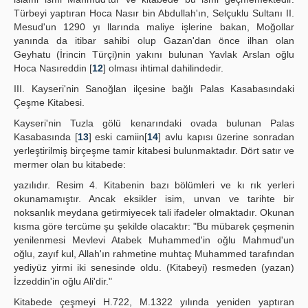
Türbeyi yaptıran Hoca Nasır bin Abdullah'ın, Selçuklu Sultanı II.
Mesud'un 1290 yı llarında maliye işlerine bakan, Moğollar
yanında da itibar sahibi olup Gazan'dan önce ilhan olan
Geyhatu (İrincin Türçi)nin yakını bulunan Yavlak Arslan oğlu
Hoca Nasıreddin [
12
] olması ihtimal dahilindedir.
III. Kayseri'nin Sanoğlan ilçesine bağlı Palas Kasabasındaki
Çeşme Kitabesi.
Kayseri'nin Tuzla gölü kenarındaki ovada bulunan Palas
Kasabasında [
13
] eski camiin[
14
] avlu kapısı üzerine sonradan
yerleştirilmiş birçeşme tamir kitabesi bulunmaktadır. Dört satır ve
mermer olan bu kitabede:
yazılıdır. Resim 4. Kitabenin bazı bölümleri ve kı rık yerleri
okunamamıştır. Ancak eksikler isim, unvan ve tarihte bir
noksanlık meydana getirmiyecek tali ifadeler olmaktadır. Okunan
kısma göre tercüme şu şekilde olacaktır: "Bu mübarek çeşmenin
yenilenmesi Mevlevi Atabek Muhammed'in oğlu Mahmud'un
oğlu, zayıf kul, Allah'ın rahmetine muhtaç Muhammed tarafından
yediyüz yirmi iki senesinde oldu. (Kitabeyi) resmeden (yazan)
İzzeddin'in oğlu Ali'dir."
Kitabede çeşmeyi H.722, M.1322 yılında yeniden yaptıran