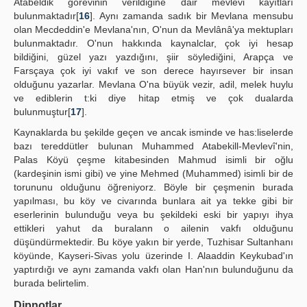
Atabeldik görevinin verildiğine dair mevlevi kayıtları
bulunmaktadır[
16
]. Aynı zamanda sadık bir Mevlana mensubu
olan Mecdeddin'e Mevlana'nın, O'nun da Mevlânâ'ya mektupları
bulunmaktadır. O'nun hakkında kaynalclar, çok iyi hesap
bildiğini, güzel yazı yazdığını, şiir söylediğini, Arapça ve
Farsçaya çok iyi vakıf ve son derece hayırsever bir insan
olduğunu yazarlar. Mevlana O'na büyük vezir, adil, melek huylu
ve ediblerin t:ki diye hitap etmiş ve çok dualarda
bulunmuştur[
17
].
Kaynaklarda bu şekilde geçen ve ancak isminde ve has:liselerde
bazı tereddütler bulunan Muhammed Atabekill-Mevlevî'nin,
Palas Köyü çeşme kitabesinden Mahmud isimli bir oğlu
(kardeşinin ismi gibi) ve yine Mehmed (Muhammed) isimli bir de
torununu olduğunu öğreniyorz. Böyle bir çeşmenin burada
yapılması, bu köy ve civarında bunlara ait ya tekke gibi bir
eserlerinin bulunduğu veya bu şekildeki eski bir yapıyı ihya
ettikleri yahut da buralann o ailenin vakfı olduğunu
düşündürmektedir. Bu köye yakın bir yerde, Tuzhisar Sultanhanı
köyünde, Kayseri-Sivas yolu üzerinde I. Alaaddin Keykubad'ın
yaptırdığı ve aynı zamanda vakfı olan Han'nın bulunduğunu da
burada belirtelim.
Dipnotlar