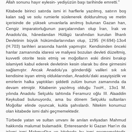
Allah sonunu hayır eylesin- yediyüzün başı tarihinde emretti."
Kitabede birinci satırda ismi iri harflerle yazılmış, satırın boş
kalan sağ ve solu rumierle süslenerek doldurulmuş ve metin
içerisinde de yüksek unvanlarla anılmış bulunan Gazan han,
Cengiz imparatorluğunun parçalarından olup İran, İrak ve
Anadolu'da, hânedandan Hülâgü tarafından kurulan İlhanlı
Devletinin büyük hükümdarlarından olup, 1295 (H.694)-13o4
(H.703) tarihleri arasında hanlık yapmıştır. Kendisinden önceki
hanlar zamanında idaresi ve maliyesi bozulan devleti düzeltmiş,
kuvvetli otorite tesis etmiş ve moğolların eski dinini bırakıp
islamiyeti kabul ederek devletinin kesin olarak bu dine girmesini
sağlamıştır. Ancak Anadolu'ya gönderdiği valileri sık sık
kendisine isyan etmiş olduklarından, Anadolu'daki asayişsizlik ve
emirlerin halka yaptıkları şiddetli zulüm bunun zamanında da
devam etmiştir. Kitabenin yazılmış olduğu 7ooH., 13o1 M.
yılında Anadolu Selçuklu tahtında Feramurz oğlu III. Alaaddin
Keykubad bulunuyordu, ama bu dönem Selçuklu sultanları
Moğollar elinde oyuncak, kukla şahıslardı. Nitekim konumuz
olan kitabede ismi dahi geçmemektedir.
Türbede yatan ve sultan unvanı ile anılan evliyadan Mahmud
hakkında malumat bulamadık. Enteresandır ki Gazan Han'ın da
islami ismi Mahmud'tur ve kitabede bu ismi geçmemektedir.