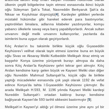
ülkenin çeşitli bölgelerine tayin etmesi esnasınıda ikinci büyük
oğlu Süleyman Şah'a Tokat, Nasıreddin Berkyaruk Şah'a da
Niksar ve Koyluhisar düşmüştü[
4
]. Kardeşler gittikleri yerlerde
müstakil hükümdar gibi hareket ederek para bastınyorlar,
yaptırdıklan binalara, adlarına kitabeler yazdınyorlar, komşu
yabancı ülkelerle savaş veya barış yapabiliyorlardı. Ancak sultan
unvanını değil melik unvanını kullanıyorlar, yazılarda da
isimlerini buna uygun olarak geçiriyorlardı.
Kılıç Arslan'ın bu taksimle birlikte küçük oğlu Gıyaseddin
Keyhüsrev'i velihat olarak tayin etmesi üzerine buna en büyük
oğlu Sivas ve Aksaray Meliki Kutbeddin Melikşah itiraz etmiş ve
başşehir Konya üzerine yürüyerek burayı almışsa da daha
sonra Kılıç Arslan'la Keyhüsrev şehri tekrar geri almıştır. Kılıç
Arslan kendisine karşı gelen büyük ve Kayseri Meliki olan diğer
oğlu Nureddin Mahmud Sultanşah'Ia, küçük oğlu ile birlikte
yaptığı mücadeleler esnasında çok yaşlı olarak 1192 de vefat
edince Konya'da tahta I.Gıyaseddin Keyhüsrev çıkmıştır. Bu
arada Melikşah H.593, M. 1196 yılında Kayseri Meliki kardeşi
Nureddin Sultanşah'ı ortadan kaldırıp burayı kendisine
bağlıyarak Kayseri'de 593 tarihli sikkesini bastırmıştır [
5
].
Melikşah'ın Kayseri'yi aldığı yıl ölmesi üzerine yine aynı yıl bir