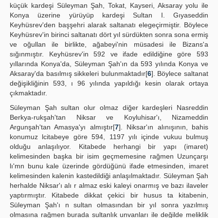
küçük kardeşi Süleyman Şah, Tokat, Kayseri, Aksaray yolu ile
Konya üzerine yürüyüp kardeşi Sultan I. Gıyaseddin
Keyhüsrev'den başşehri alarak saltanatı elegeçirmiştir. Böylece
Keyhüsrev'in birinci saltanatı dört yıl sürdükten sonra sona ermiş
ve oğullan ile birlikte, ağabeyi'nin müsadesi ile Bizans'a
sığınmıştır. Keyhüsrev'in 592 ve ifade edildiğine göre 593
yıllarında Konya'da, Süleyman Şah'ın da 593 yılında Konya ve
Aksaray'da basılmış sikkeleri bulunmaktadır[
6
]. Böylece saltanat
değişikliğinin 593, ı 96 yılında yapıldığı kesin olarak ortaya
çıkmaktadır.
Süleyman Şah sultan olur olmaz diğer kardeşleri Nasreddin
Berkya-rukşah'tan Niksar ve Koyluhisar'ı, Nizameddin
Argunşah'tan Amasya'yı almıştır[
7
]. Niksar'ın alınışının, bahis
konumuz lcitabeye göre 594, 1197 yılı içinde vukuu bulmuş
olduğu anlaşılıyor. Kitabede herhangi bir yapı (imaret)
kelimesinden başka bir isim geçmemesine rağmen Uzunçarşı
lı'mn bunu kale üzerinde gördüğünü ifade etmesinden, imaret
kelimesinden kalenin kastedildiği anlaşılmaktadır. Süleyman Şah
herhalde Niksar'ı alı r almaz eski kaleyi onarmış ve bazı ilaveler
yaptırmıştır. Kitabede dikkat çekici bir husus ta kitabenin,
Süleyman Şah'ı n sultan olmasından bir yıl sonra yazılmış
olmasına rağmen burada sultanlık unvanları ile değilde meliklik