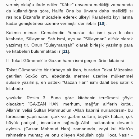
vermiş olduğu ifade edilen "Kâhir" unvanını melikliği zamanında
da kullandığına göre, Halife Ona bu ünvanı daha melikliği sı
rasında Bizans'la mücadele ederek ülkeyi Karadeniz kıyı larına
kadar genişletmesi üzerine vermiştir denilebilir [
10
].
Kalenin mimarı Cemaleddin Yunus'un da ismi yazı lı olan
kitabede, Süleyman Şah ismi, ayrı ve "Süleyman" elifsiz olarak
yazılmış tır. Onun "Süleymanşah" olarak birleşik yazılmış para
ve kitabeleri bulunmaktadı r [
11
].
II. Tokat-Gümenek'te Gazan hanın ismi geçen türbe kitabesi.
Tokat Gümenek'te bir türbeye ait iken, buradan Tokat Müzesine
getirilen 6ox6o cm. ebadında mermer üzerine mükemmel
sülüsle yazılmış, en üstteki "Gazan Han" ismi dahil beş satırlık
kitabede:
yazılıdır. Resim 3. Buna göre kitabenin tercümesi şöyle
olacaktır: "GA-ZAN HAN, merhum, mağfur, aliflerin kutbu,
Allah'ın velisi Sultan Mahmud'un -Allah kabrini nurlandırsın- bu
türbesinin yapılmasını şark ve garbın sultanı, büyük hâkan, çok
büyük padişah, insanların sığınağı-Allah saltanatını devamlı
eylesin- (Gazan Mahmud Han) zamanında, zayıf kul Allah'ın
rahmetine muhtaç ve onu dileyen Abdullah oğlu Hoca Nasır -