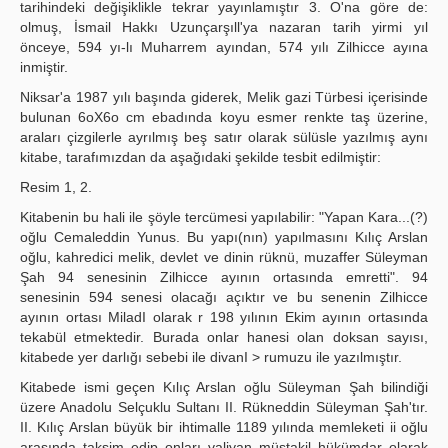
tarihindeki değişiklikle tekrar yayınlamıştır 3. O'na göre de:
olmuş, İsmail Hakkı Uzunçarşıll'ya nazaran tarih yirmi yıl
önceye, 594 yı-lı Muharrem ayından, 574 yılı Zilhicce ayına
inmiştir.
Niksar'a 1987 yılı başında giderek, Melik gazi Türbesi içerisinde
bulunan 6oX6o cm ebadında koyu esmer renkte taş üzerine,
araları çizgilerle ayrılmış beş satır olarak sülüsle yazılmış aynı
kitabe, tarafımızdan da aşağıdaki şekilde tesbit edilmiştir:
Resim 1, 2.
Kitabenin bu hali ile şöyle tercümesi yapılabilir: "Yapan Kara...(?)
oğlu Cemaleddin Yunus. Bu yapı(nın) yapılmasını Kılıç Arslan
oğlu, kahredici melik, devlet ve dinin rüknü, muzaffer Süleyman
Şah 94 senesinin Zilhicce ayının ortasında emretti". 94
senesinin 594 senesi olacağı açıktır ve bu senenin Zilhicce
ayının ortası MiladI olarak r 198 yılının Ekim ayının ortasında
tekabül etmektedir. Burada onlar hanesi olan doksan sayısı,
kitabede yer darlığı sebebi ile divanI > rumuzu ile yazılmıştır.
Kitabede ismi geçen Kılıç Arslan oğlu Süleyman Şah bilindiği
üzere Anadolu Selçuklu Sultanı II. Rükneddin Süleyman Şah'tır.
II. Kılıç Arslan büyük bir ihtimalle 1189 yılında memleketi ii oğlu
arasında taksim edip onları valiyan müstakil hükümdar olarak