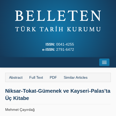
ISSN:
0041-4255
e-ISSN:
2791-6472
Home
Abstract
Full Text
PDF
Similar Articles
About
Niksar-Tokat-Gümenek ve Kayseri-Palas'ta
Journal Boards
Üç Kitabe
Writing Rules
Mehmet Çayırdağ
Principles