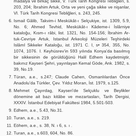
madalya ve birkaç sikke, V. Türk Tarih Kongresi Tebliğleri, s.
203, 204; İbrahim Artuk, Orta ve yeni çağa sikke ve nişanlar,
VI. Türk Tarih Kongresi Tebliğleri, s. 243, 245.
Ismail Gâlib, Takvim-i Meskükât-ı Selçukiye, ist. 1309, 5.9,
No. 6; Ahmed Tevhid, Meskükât-ı Kâdeme-i İslârniye
kataloğu, Kısm-ı râbi, list. 1321, No. 154-156; İbrahim Ar-
tuk-Cevriye Artuk, Istanbul Arkeoloji Müzeleri Teşhirdeki
IslâmI Sikkeler Kataloğu, ist. 1971 C. I, s• 354, 355, No.
1074, 1076. I. Keyhüsrev'in 593 yılında Konya'da basılmış
bir sikkesinin de görüldüğünü Halil Edhem kaydetmiştir,
bakınız Kayseri Şehri, yayınlayan Kemal Göde, Ank. 1982, s.
39, No.19.
Türan, a.e., s.247; Claude Cahen, Osmanlılardan Önce
Anadolu'da Türkler, Çev. Yıldız Moran, İst. 1979, s.125.
Mehmet Çayırdag, Kayseri'de Selçuklu ve Beylikler
dönemine ait bazı kitâbe ve mezartasları, Tarih Dergisi,
XXXIV. İstanbul Edebiyat Fakültesi 1984, 5.501-503.
Edhem, a.e., 5.43, No.31.
Turan, a.e., s. 219.
Eöhem, a.e., s. 38, N. ı 6, s. ı .
Turan, a.e., s.603, 604, No. 86.