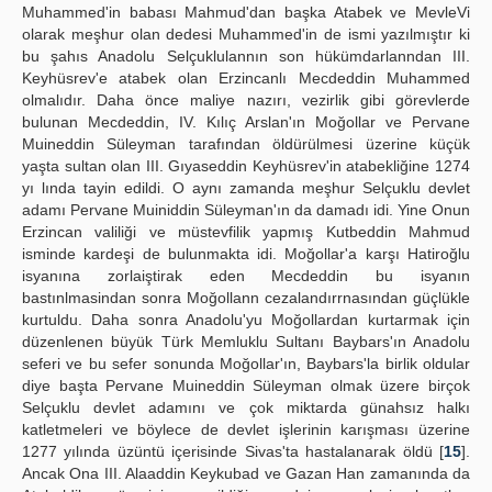
Muhammed'in babası Mahmud'dan başka Atabek ve MevleVi
olarak meşhur olan dedesi Muhammed'in de ismi yazılmıştır ki
bu şahıs Anadolu Selçuklulannın son hükümdarlanndan III.
Keyhüsrev'e atabek olan Erzincanlı Mecdeddin Muhammed
olmalıdır. Daha önce maliye nazırı, vezirlik gibi görevlerde
bulunan Mecdeddin, IV. Kılıç Arslan'ın Moğollar ve Pervane
Muineddin Süleyman tarafından öldürülmesi üzerine küçük
yaşta sultan olan III. Gıyaseddin Keyhüsrev'in atabekliğine 1274
yı lında tayin edildi. O aynı zamanda meşhur Selçuklu devlet
adamı Pervane Muiniddin Süleyman'ın da damadı idi. Yine Onun
Erzincan valiliği ve müstevfilik yapmış Kutbeddin Mahmud
isminde kardeşi de bulunmakta idi. Moğollar'a karşı Hatiroğlu
isyanına zorlaiştirak eden Mecdeddin bu isyanın
bastınlmasindan sonra Moğollann cezalandırrnasından güçlükle
kurtuldu. Daha sonra Anadolu'yu Moğollardan kurtarmak için
düzenlenen büyük Türk Memluklu Sultanı Baybars'ın Anadolu
seferi ve bu sefer sonunda Moğollar'ın, Baybars'la birlik oldular
diye başta Pervane Muineddin Süleyman olmak üzere birçok
Selçuklu devlet adamını ve çok miktarda günahsız halkı
katletmeleri ve böylece de devlet işlerinin karışması üzerine
1277 yılında üzüntü içerisinde Sivas'ta hastalanarak öldü [
15
].
Ancak Ona III. Alaaddin Keykubad ve Gazan Han zamanında da