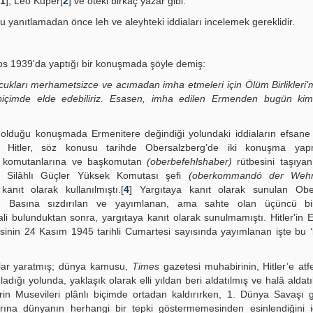
1
], Leo Kuper[
2
] ve öteki birkaç yazar gibi.
u yanıtlamadan önce leh ve aleyhteki iddiaları incelemek gereklidir.
ustos 1939'da yaptığı bir konuşmada şöyle demiş:
cukları merhametsizce ve acımadan imha etmeleri için Ölüm Birlikleri
 biçimde elde edebiliriz. Esasen, imha edilen Ermenden bugün ki
ş olduğu konuşmada Ermenitere değindiği yolundaki iddiaların efsan
 Hitler, söz konusu tarihde Obersalzberg’de iki konuşma yap
ek komutanlarına ve başkomutan
(oberbefehlshaber)
rütbesini taşıya
ri, Silâhlı Güçler Yüksek Komutası şefi
(oberkommandó der Wehr
nıt olarak kullanılmıştı.[
4
] Yargıtaya kanıt olarak sunulan Obe
dir. Basına sızdırılan ve yayımlanan, ama sahte olan üçüncü bir
nali bulunduktan sonra, yargıtaya kanıt olarak sunulmamıştı. Hitler'in 
inin 24 Kasım 1945 tarihli Cumartesi sayısında yayımlanan işte bu 
kılar yaratmış; dünya kamusu,
Times
gazetesi muhabirinin, Hitler’e atf
dığı yolunda, yaklaşık olarak elli yıldan beri aldatılmış ve halâ aldatı
rin Musevileri plânlı biçimde ortadan kaldırırken, 1. Dünya Savaşı 
arına dünyanın herhangi bir tepki göstermemesinden esinlendiğini i