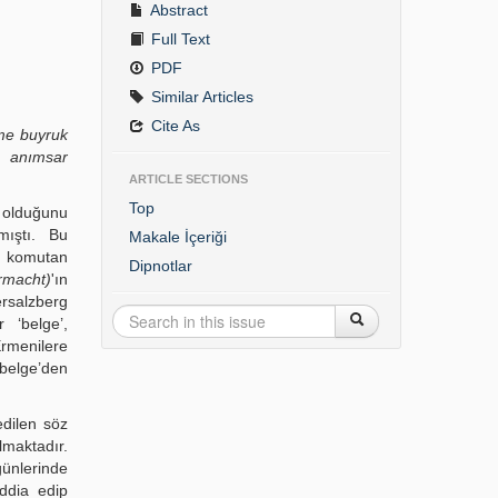
Abstract
Full Text
PDF
Similar Articles
Cite As
’me buyruk
m anımsar
ARTICLE SECTIONS
Top
e olduğunu
mıştı. Bu
Makale İçeriği
n komutan
Dipnotlar
macht)
'ın
rsalzberg
 ‘belge’,
Ermenilere
‘belge’den
edilen söz
lmaktadır.
günlerinde
ddia edip