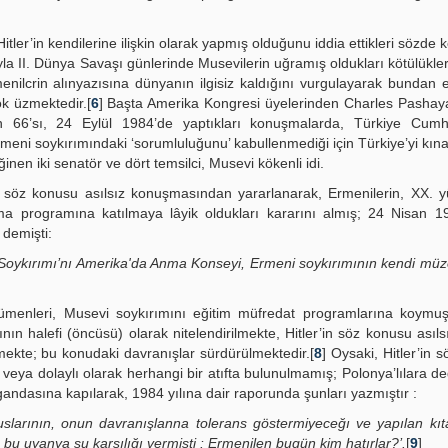
tler’in kendilerine ilişkin olarak yapmış olduğunu iddia ettikleri sözde
yla II. Dünya Savaşı günlerinde Musevilerin uğramış oldukları kötülükle
Ermenilcrin alınyazısına dünyanın ilgisiz kaldığını vurgulayarak bundan 
ok üzmektedir.[
6
] Başta Amerika Kongresi üyelerinden Charles Pashaya
 66’sı, 24 Eylül 1984’de yaptıkları konuşmalarda, Türkiye Cumhur
meni soykırımındaki ‘sorumluluğunu’ kabullenmediği için Türkiye’yi kına
nen iki senatör ve dört temsilci, Musevi kökenli idi.
 söz konusu asılsız konuşmasından yararlanarak, Ermenilerin, XX. yüz
nma programına katılmaya lâyik oldukları kararını almış; 24 Nisan 
 demişti:
i Soykırımı’nı Amerika'da Anma Konseyi, Ermeni soykırımının kendi müz
cümenleri, Musevi soykırımını eğitim müfredat programlarına koymuş
n halefi (öncüsü) olarak nitelendirilmekte, Hitler’in söz konusu asılsı
lmekte; bu konudaki davranışlar sürdürülmektedir.[
8
] Oysaki, Hitler’in 
eya dolaylı olarak herhangi bir atıfta bulunulmamış; Polonya’lılara deği
andasına kapılarak, 1984 yılına dair raporunda şunları yazmıştır :
slarının, onun davranışlanna tolerans göstermiyeceğı ve yapılan kıt
 uyanya şu karşılığı vermişti : Ermenilen bugün kim hatırlar?’.
[
9
]