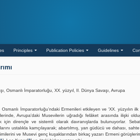
les
Principles
Publication Policies
Guidelines
Con
ırımı
ı, Osmanlı İmparatorluğu, XX. yüzyıl, II. Dünya Savaşı, Avrupa
 Osmanlı İmparatorluğu’ndaki Ermenileri etkileyen ve ‘XX. yüzyılın ilk 
nlerinde, Avrupa'daki Musevilerin uğradığı felâket arasında ilişki ol
için dirençle ve sistemli olarak davranışlarda bulunuyorlar. Sebat
arını ustalıkla kamçılayarak; abartılmış, yan güdücü ve dahası, sahte 
imilerini ve Musevi genç kuşaklarından birkaç yazarı Ermeni görüşler