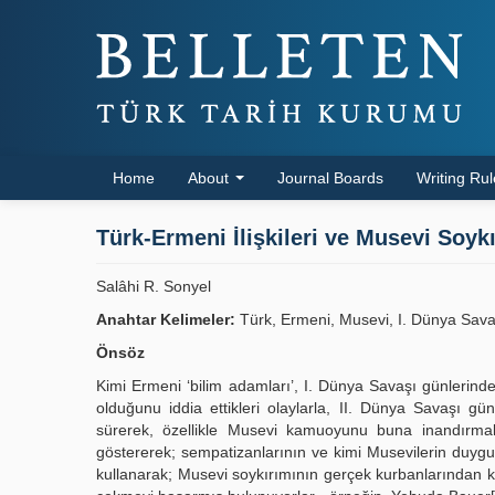
Home
About
Journal Boards
Writing Ru
Türk-Ermeni İlişkileri ve Musevi Soyk
Salâhi R. Sonyel
Anahtar Kelimeler:
Türk, Ermeni, Musevi, I. Dünya Savaş
Önsöz
Kimi Ermeni ‘bilim adamları’, I. Dünya Savaşı günlerinde
olduğunu iddia ettikleri olaylarla, II. Dünya Savaşı gü
sürerek, özellikle Musevi kamuoyunu buna inandırmak 
göstererek; sempatizanlarının ve kimi Musevilerin duygul
kullanarak; Musevi soykırımının gerçek kurbanlarından k