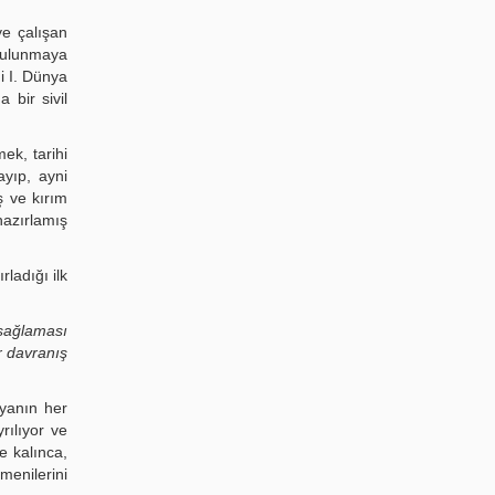
ye çalışan
 bulunmaya
i I. Dünya
 bir sivil
ek, tarihi
ayıp, ayni
ş ve kırım
hazırlamış
ladığı ilk
 sağlaması
r davranış
nyanın her
rılıyor ve
e kalınca,
menilerini