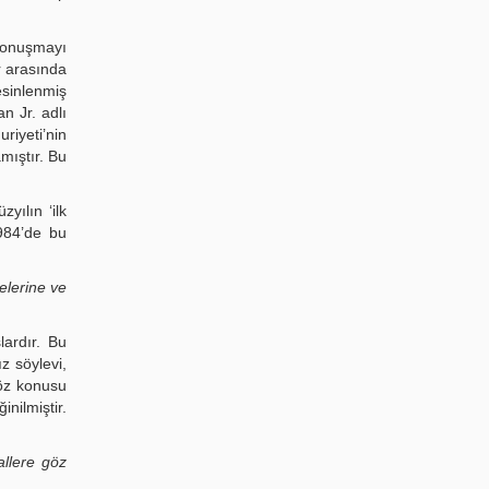
 konuşmayı
r arasında
esinlenmiş
n Jr. adlı
iyeti’nin
mıştır. Bu
yılın ‘ilk
1984’de bu
elerine ve
lardır. Bu
z söylevi,
söz konusu
nilmiştir.
allere göz