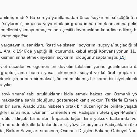
’ yapılmış mıdır? Bu soruyu yanıtlamadan önce ‘soykırımı’ sözcüğünü
‘soykırımı’, bir ulusu veya etnik bir grubu imha etmek anlamına gelir
mellerini yıkmayı amaç edinen çeşitli davranışlann koordine edilmiş bir
 etme niyetidir.
rgıtayının, sanıkları, ‘kasti ve sistemli soykırımı suçuyla’ suçladığı b
 11 Aralık 1946’da yaptığı ilk oturumda kabul ettiği Konvansiyonun 11
a kısmen imha etmek niyetinin soykırımı olduğunu’ saptamıştır.[
15
]
vlet suçudur ve egemen bir devletin talebinin yerine getirilmesine d
r gruptur; ama buna siyasal, ekonomik, sosyal ve kültürel grupların 
mek için ortada bir maksat, önceden alınmış bir karar, bir niyet olmalıd
ayılır.
soykırımına’ tabi tutulduklarını iddia etmek haksızlıktır. Osmanlı yö
’ maksadına sahip olduğunu gösterecek kanıt yoktur. Türklerle Ermen
şkın bir süre, Anadolu’da, nisbeten ortak bir düzen içinde birlikte yaşadı
kiler sırasında, Osmanlı Ermenileri ve Padişahın öteki gayri-Müslim 
ürdüler. Birçok Ermeniler, İmparatorluğun kimi yüksek katlarında v
türene o denli katkıda bulundular ki, yüzyıllar boyunca Padişahların öze
ında, Balkan Savaşları sırasında, Osmanlı Dışişleri Bakanı, Gabriyel No