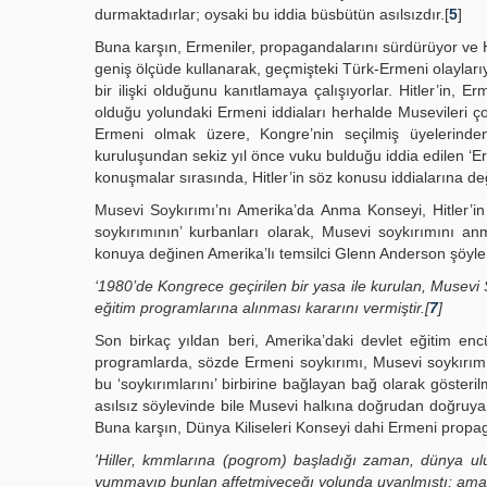
durmaktadırlar; oysaki bu iddia büsbütün asılsızdır.[
5
]
Buna karşın, Ermeniler, propagandalarını sürdürüyor ve Hi
geniş ölçüde kullanarak, geçmişteki Türk-Ermeni olayları
bir ilişki olduğunu kanıtlamaya çalışıyorlar. Hitler’in, 
olduğu yolundaki Ermeni iddiaları herhalde Musevileri ç
Ermeni olmak üzere, Kongre’nin seçilmiş üyelerinden
kuruluşundan sekiz yıl önce vuku bulduğu iddia edilen ‘Er
konuşmalar sırasında, Hitler’in söz konusu iddialarına deği
Musevi Soykırımı’nı Amerika’da Anma Konseyi, Hitler’in
soykırımının’ kurbanları olarak, Musevi soykırımını a
konuya değinen Amerika’lı temsilci Glenn Anderson şöyle
‘1980’de Kongrece geçirilen bir yasa ile kurulan, Musev
eğitim programlarına alınması kararını vermiştir.[
7
]
Son birkaç yıldan beri, Amerika’daki devlet eğitim en
programlarda, sözde Ermeni soykırımı, Musevi soykırımını
bu ‘soykırımlarını’ birbirine bağlayan bağ olarak gösteri
asılsız söylevinde bile Musevi halkına doğrudan doğruya v
Buna karşın, Dünya Kiliseleri Konseyi dahi Ermeni propag
'Hiller, kmmlarına (pogrom) başladığı zaman, dünya ulu
yummayıp bunlan affetmiyeceğı yolunda uyanlmıştı; ama bu