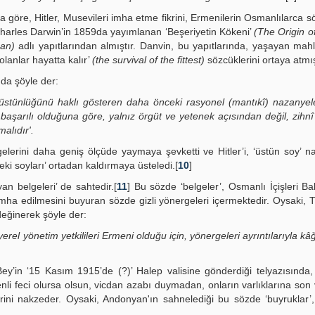
ra göre, Hitler, Musevileri imha etme fikrini, Ermenilerin Osmanlılarca 
i) Charles Darwin’in 1859da yayımlanan ‘Beşeriyetin Kökeni’
(The Origin o
an)
adlı yapıtlarından almıştır. Danvin, bu yapıtlarında, yaşayan mah
olanlar hayatta kalır’
(the survival of the fittest)
sözcüklerini ortaya atmış
uda şöyle der:
üstünlüğünü haklı gösteren daha önceki rasyonel (mantıkî) nazanyel
 başarılı olduğuna göre, yalnız örgüt ve yetenek açısından değil, zihnî
alıdır'.
lerini daha geniş ölçüde yaymaya şevketti ve Hitler’i, ‘üstün soy’ na
ki soyları’ ortadan kaldırmaya üsteledi.[
10
]
an belgeleri’ de sahtedir.[
11
] Bu sözde ‘belgeler’, Osmanlı İçişleri Ba
mha edilmesini buyuran sözde gizli yönergeleri içermektedir. Oysaki, 
değinerek şöyle der:
 yerel yönetim yetkilileri Ermeni olduğu için, yönergeleri ayrıntılarıyla kâ
ey’in ‘15 Kasım 1915’de (?)’ Halep valisine gönderdiği telyazısında,
li feci olursa olsun, vicdan azabı duymadan, onların varlıklarına son
lerini nakzeder. Oysaki, Andonyan'ın sahnelediği bu sözde ‘buyruklar’