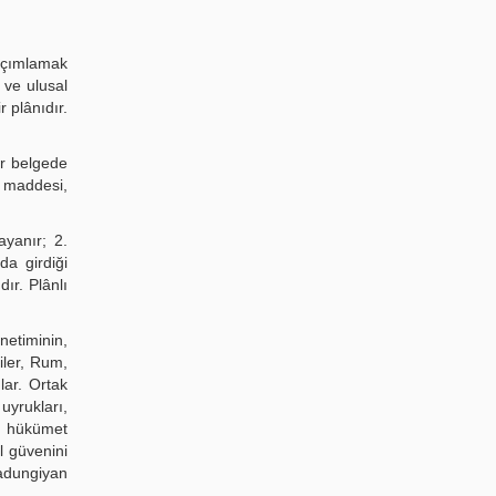
 açımlamak
 ve ulusal
 plânıdır.
ir belgede
. maddesi,
ayanır; 2.
da girdiği
ır. Plânlı
netiminin,
iler, Rum,
lar. Ortak
uyrukları,
e hükümet
l güvenini
radungiyan