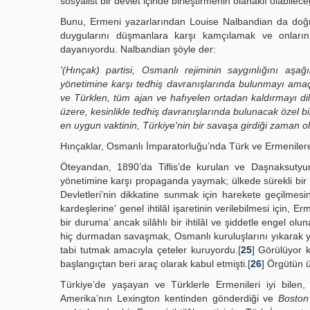
sosyalist bir devlet içinde birleştirmenin olanaklı olabilece
Bunu, Ermeni yazarlarından Louise Nalbandian da doğru
duygularını düşmanlara karşı kamçılamak ve onların 
dayanıyordu. Nalbandian şöyle der:
'(Hınçak) partisi, Osmanlı rejiminin saygınlığını a
yönetimine karşı tedhiş davranışlarında bulunmayı amaç 
ve Türklen, tüm ajan ve hafıyelen ortadan kaldırmayı di
üzere, kesinlikle tedhiş davranışlarında bulunacak özel b
en uygun vaktinin, Türkiye'nin bir savaşa girdiği zaman o
Hınçaklar, Osmanlı İmparatorluğu’nda Türk ve Ermenilere 
Öteyandan, 1890’da Tiflis’de kurulan ve Daşnaksutyu
yönetimine karşı propaganda yaymak; ülkede sürekli bir ih
Devletleri’nin dikkatine sunmak için harekete geçilmesin
kardeşlerine' genel ihtilâl işaretinin verilebilmesi için, E
bir duruma’ ancak silâhlı bir ihtilâl ve şiddetle engel o
hiç durmadan savaşmak, Osmanlı kuruluşlarını yıkarak yağma
tabi tutmak amacıyla çeteler kuruyordu.[
25
] Görülüyor 
başlangıçtan beri araç olarak kabul etmişti.[
26
] Örgütün ü
Türkiye’de yaşayan ve Türklerle Ermenileri iyi bilen, 
Amerika’nın Lexington kentinden gönderdiği ve
Boston