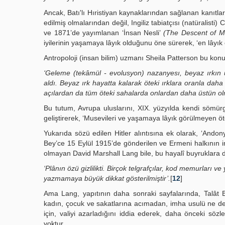
Ancak, Batı'lı Hıristiyan kaynaklarından sağlanan kanıtla
edilmiş olmalarından değil, Ingiliz tabiatçısı (natüralist
ve 1871’de yayımlanan ‘İnsan Nesli’
(The Descent of M
iyilerinin yaşamaya lâyık olduğunu öne sürerek, ‘en lâyık 
Antropoloji (insan bilim) uzmanı Sheila Patterson bu kon
‘Geleme (tekâmül - evolusyon) nazanyesı, beyaz ırkın 
aldı. Beyaz ırk hayatta kalarak öteki ırklara oranla daha
açılardan da tüm öteki sahalarda onlardan daha üstün olm
Bu tutum, Avrupa uluslarını, XIX. yüzyılda kendi sömürge
geliştirerek, ‘Musevileri ve yaşamaya lâyık görülmeyen öte
Yukarıda sözü edilen Hitler alıntısına ek olarak, ‘Andony
Bey’ce 15 Eylül 1915’de gönderilen ve Ermeni halkının i
olmayan David Marshall Lang bile, bu hayalî buyruklara 
‘Plânın özü gizlilikti. Birçok telgrafçılar, kod memurları ve
yazmamaya büyük dikkat gösterilmiştir’.
[
12
]
Ama Lang, yapıtının daha sonraki sayfalarında, Talât B
kadın, çocuk ve sakatlarına acımadan, imha usulü ne den
için, valiyi azarladığını iddia ederek, daha önceki söz
yoktur.