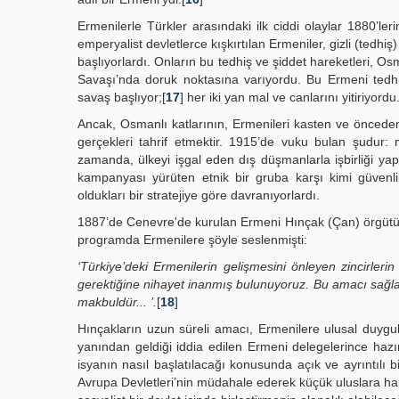
Ermenilerle Türkler arasındaki ilk ciddi olaylar 1880’le
emperyalist devletlerce kışkırtılan Ermeniler, gizli (tedh
başlıyorlardı. Onların bu tedhiş ve şiddet hareketleri, O
Savaşı’nda doruk noktasına varıyordu. Bu Ermeni tedhişin
savaş başlıyor;[
17
] her iki yan mal ve canlarını yitiriyordu
Ancak, Osmanlı katlarının, Ermenileri kasten ve önceden 
gerçekleri tahrif etmektir. 1915’de vuku bulan şudur:
zamanda, ülkeyi işgal eden dış düşmanlarla işbirliği yapa
kampanyası yürüten etnik bir gruba karşı kimi güvenli
oldukları bir stratejiye göre davranıyorlardı.
1887’de Cenevre'de kurulan Ermeni Hınçak (Çan) örgütü, T
programda Ermenilere şöyle seslenmişti:
‘Türkiye’deki Ermenilerin gelişmesini önleyen zincirleri
gerektiğine nihayet inanmış bulunuyoruz. Bu amacı sağl
makbuldür... ’.
[
18
]
Hınçakların uzun süreli amacı, Ermenilere ulusal duygul
yanından geldiği iddia edilen Ermeni delegelerince hazır
isyanın nasıl başlatılacağı konusunda açık ve ayrıntılı bil
Avrupa Devletleri’nin müdahale ederek küçük uluslara hak