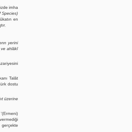
sözde imha
f Species)
lûkatın en
tır.
enn yerini
 ve ahlâkî
zariyesini
kanı Talât
Türk dostu
ğıt üzerine
 '(Ermeni)
 vermediği
, gerçekte