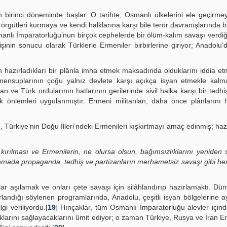
rin birinci döneminde başlar. O tarihte, Osmanlı ülkelerini ele geçirme
iş) örgütleri kurmaya ve kendi halklarına karşı bile terör davranışlarında
smanlı İmparatorluğu’nun birçok cephelerde bir ölüm-kalım savaşı verdiğ
in sonucu olarak Türklerle Ermeniler birbirlerine giriyor; Anadolu’da
.
hazırladıkları bir plânla imha etmek maksadında olduklarını iddia etm
 mensuplarının çoğu yalnız devlete karşı açıkça isyan etmekle kalm
n ve Türk ordularının hatlarının gerilerinde sivil halka karşı bir tedhi
k önlemleri uygulanmıştır. Ermeni militanlan, daha önce plânlarını 
ürkiye’nin Doğu İlleri’ndeki Ermenileri kışkırtmayı amaç edinmiş; hazır
n kırılması ve Ermenilerin, ne olursa olsun, bağımsızlıklarını yeniden
amada propaganda, tedhiş ve partizanların merhametsiz savaşı gibi he
ar aşılamak ve onları çete savaşı için silâhlandırıp hazırlamaktı. Dü
landığı söylenen programlarında, Anadolu, çeşitli isyan bölgelerine ay
gi veriliyordu.[
19
] Hınçaklar, tüm Osmanlı İmparatorluğu alevler içind
larını sağlayacaklarını ümit ediyor; o zaman Türkiye, Rusya ve İran Er