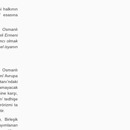
i halkının
’ esasına
a Osmanlı
eli Ermeni
ımcı olmak
el isyanın
, Osmanlı
ni’ Avrupa
tanı’ndaki
lamayacak
ine karşı,
ı’ tedhişe
rörizmi ta
ir.
, Birleşik
yayımlanan