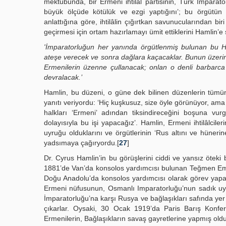
mektubunda, bir Ermeni ihtilâl partisinin, Türk İmparato
büyük ölçüde kötülük ve ezgi yaptığını’; bu örgütün gi
anlattığına göre, ihtilâlin çığırtkan savunucularından bi
geçirmesi için ortam hazırlamayı ümit ettiklerini Hamlin’e
'İmparatorluğun her yanında örgütlenmiş bulunan bu Hı
ateşe verecek ve sonra dağlara kaçacaklar. Bunun üze
Ermenilerin üzenne çullanacak; onlan o denli barbarca 
devralacak.’
Hamlin, bu düzeni, o güne dek bilinen düzenlerin tümünd
yanıtı veriyordu: ‘Hiç kuşkusuz, size öyle görünüyor, am
halkları ‘Ermeni’ adından tiksindireceğini boşuna vur
dolayısıyla bu işi yapacağız’. Hamlin, Ermeni ihtilâlciler
uyruğu olduklarını ve örgütlerinin ‘Rus altını ve hüner
yadsımaya çağıryordu.[
27
]
Dr. Cyrus Hamlin’in bu görüşlerini ciddi ve yansız öteki b
1881’de Van’da konsolos yardımcısı bulunan Teğmen Em
Doğu Anadolu’da konsolos yardımcısı olarak görev yapan
Ermeni nüfusunun, Osmanlı Imparatorluğu’nun sadık uyr
İmparatorluğu’na karşı Rusya ve bağlaşıkları safında yer
çıkarlar. Oysaki, 30 Ocak 1919’da Paris Barış Konf
Ermenilerin, Bağlaşıkların savaş gayretlerine yapmış olduk