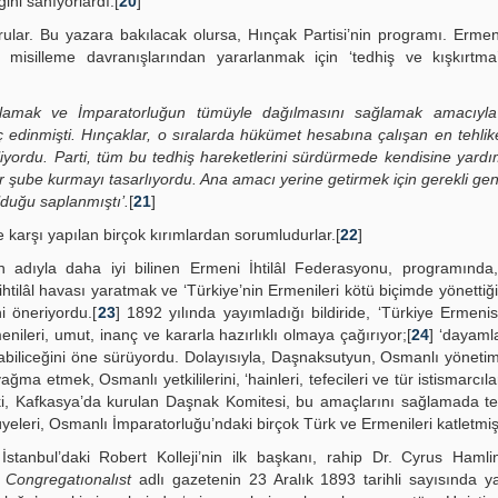
ğini sanıyorlardı.[
20
]
lar. Bu yazara bakılacak olursa, Hınçak Partisi’nin programı. Ermen
misilleme davranışlarından yararlanmak için ‘tedhiş ve kışkırtma
şağılamak ve İmparatorluğun tümüyle dağılmasını sağlamak amacıyl
edinmişti. Hınçaklar, o sıralarda hükümet hesabına çalışan en tehlik
liyordu. Parti, tüm bu tedhiş hareketlerini sürdürmede kendisine yard
ir şube kurmayı tasarlıyordu. Ana amacı yerine getirmek için gerekli gen
lduğu saplanmıştı’.
[
21
]
karşı yapılan birçok kırımlardan sorumludurlar.[
22
]
n adıyla daha iyi bilinen Ermeni İhtilâl Federasyonu, programında
tilâl havası yaratmak ve ‘Türkiye’nin Ermenileri kötü biçimde yönettiği
i öneriyordu.[
23
] 1892 yılında yayımladığı bildiride, ‘Türkiye Ermenis
rmenileri, umut, inanç ve kararla hazırlıklı olmaya çağırıyor;[
24
] ‘dayam
lunabiliceğini öne sürüyordu. Dolayısıyla, Daşnaksutyun, Osmanlı yönetim
 etmek, Osmanlı yetkililerini, ‘hainleri, tefecileri ve tür istismarcılar
ki, Kafkasya’da kurulan Daşnak Komitesi, bu amaçlarını sağlamada te
yeleri, Osmanlı İmparatorluğu’ndaki birçok Türk ve Ermenileri katletmişt
İstanbul’daki Robert Kolleji’nin ilk başkanı, rahip Dr. Cyrus Hamlin
 Congregatıonalıst
adlı gazetenin 23 Aralık 1893 tarihli sayısında 