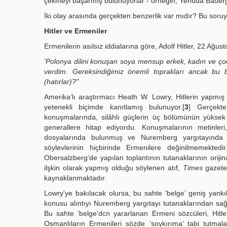
çekmeyi başarmış bulunuyorlar - örneğin, Yehuda Bauer[
İki olay arasında gerçekten benzerlik var mıdır? Bu soruy
Hitler ve Ermeniler
Ermenilerin asılsız iddialarına göre, Adolf Hitler, 22 Ağ
'Polonya dilini konuşan soya mensup erkek, kadın ve ço
verdim. Gereksindiğimiz önemli toprakları ancak bu
(hatırlar)?"
Amerika’lı araştırmacı Heath W. Lowry, Hitlerin yapmı
yetenekli biçimde kanıtlamış bulunuyor.[
3
] Gerçekte
konuşmalarında, silâhlı güçlerin üç bölümünün yüks
generallere hitap ediyordu. Konuşmalarının metinle
dosyalarında bulunmuş ve Nuremberg yargıtayında ka
söylevlerinin hiçbirinde Ermenilere değinilmemekte
Obersalzberg’de yapılan toplantının tutanaklarının oriji
ilşkin olarak yapmış olduğu söylenen atıf,
Times
gazetes
kaynaklanmaktadır.
Lowry'ye bakılacak olursa, bu sahte ‘belge’ geniş yan
konusu alıntıyı Nuremberg yargıtayı tutanaklarından sağla
Bu sahte ‘belge'dcn yararlanan Ermeni sözcüleri, Hitle
Osmanlıların Ermenileri sözde ‘soykırıma’ tabi tutmal