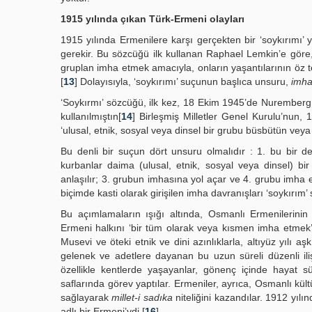
1915 yılında çıkan Türk-Ermeni olayları
1915 yılında Ermenilere karşı gerçekten bir ‘soykırımı
gerekir. Bu sözcüğü ilk kullanan Raphael Lemkin’e göre, 
gruplan imha etmek amacıyla, onların yaşantılarının öz te
[
13
] Dolayısıyla, ‘soykırımı’ suçunun başlıca unsuru,
imha
‘Soykırmı’ sözcüğü, ilk kez, 18 Ekim 1945’de Nuremberg ya
kullanılmıştın[
14
] Birleşmiş Milletler Genel Kurulu’nun,
‘ulusal, etnik, sosyal veya dinsel bir grubu büsbütün vey
Bu denli bir suçun dört unsuru olmalıdır : 1. bu bir de
kurbanlar daima (ulusal, etnik, sosyal veya dinsel) bi
anlaşılır; 3. grubun imhasına yol açar ve 4. grubu imha et
biçimde kasti olarak girişilen imha davranışları ‘soykırım’ s
Bu açımlamaların ışığı altında, Osmanlı Ermenilerinin ‘
Ermeni halkını ‘bir tüm olarak veya kısmen imha etmek
Musevi ve öteki etnik ve dini azınlıklarla, altıyüz yılı a
gelenek ve adetlere dayanan bu uzun süreli düzenli iliş
özellikle kentlerde yaşayanlar, gönenç içinde hayat s
saflarında görev yaptılar. Ermeniler, ayrıca, Osmanlı kül
sağlayarak
millet-i sadıka
niteliğini kazandılar. 1912 yıl
adlı bir Ermeni’ydi.[
16
]