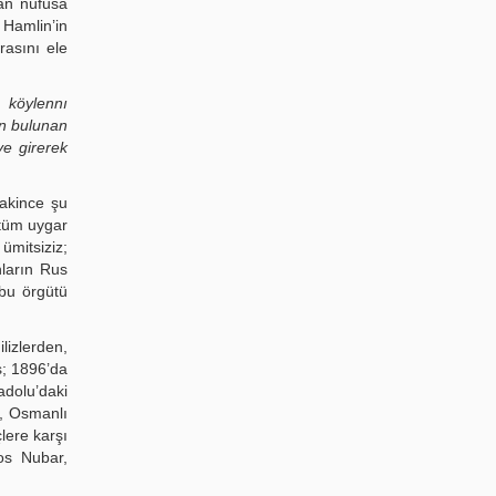
yan nüfusa
 Hamlin’in
rasını ele
, köylennı
n bulunan
ye girerek
sakince şu
 tüm uygar
ümitsiziz;
nların Rus
 bu örgütü
lizlerden,
; 1896’da
adolu’daki
, Osmanlı
lere karşı
os Nubar,