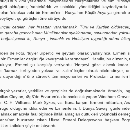
rluğu’nun kimi yerlerinde ‘misyonerlerin çalışmalarına ve tüm Hıristi
zli olduğunu; ‘sahtekârlık ve ustalıkla’ yönetildiğini kaydediyordu.
ri olan ‘oldukça zeki bir Ermeni’nin’, Rusya’nın Küçük Asya’ya girerek o
 söylüyor; şu görüşleri öne sürüyordu:
nçak çetelen, her fırsattan yararlanarak, Türk ve Kürtien öldürecek
rine gazaba gelecek olan Müslümanlar ayaklanarak, savunmadan yoksu
boğazlıyacak kı, Rusya , insanlık ve Hıristiyan uygarlığı adına ülke
en de kötü, ‘tüyler ürpertici ve şeytanî’ olarak yadsıyınca, Ermeni 
a biz Ermeniler özgürlüğe kavuşmak kararındayız’. Hamlin, bu düzenin,
guluyor; Ermeni şu karşılığı veriyordu ‘Herşeyi göze alacak kadar 
ini ‘kurnaz, terbiyeden yoksun ve zalim’ kişiler olarak nitelendiriyor; o
ine dayandığını’ öne sürerek tüm misyonerleri ve Protestan Ermenileri
irçok yazarlar, yetkililer ve gezginler de doğrulamaktadır: örneğin, İngi
ilius Clayton; ı8g3’de Erzurum’da konsolosluk yapan Windham Graves
 C. H. Williams; Mark Sykes, v.s. Buna karşın, Ermeni militanlan, An
uğu olduğunu iddia eder ve Ermenilerin, I. Dünya Savaşı günlerinde
 almak amacıyla faal biçimde ihtilâl amaçlan güttükleri yolundaki demeç
eransı’nın huzurana çıkan Ulusal Ermeni Delegasyonu başkanı Bog
ları katkıları şöyle anlatıyordu: