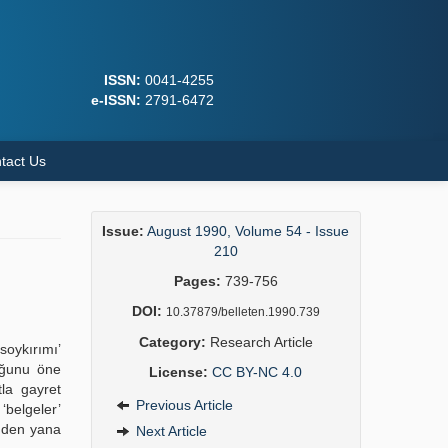
ISSN:
0041-4255
e-ISSN:
2791-6472
tact Us
Issue:
August 1990, Volume 54 - Issue
210
Pages:
739-756
DOI:
10.37879/belleten.1990.739
Category:
Research Article
soykırımı’
duğunu öne
License:
CC BY-NC 4.0
la gayret
Previous Article
‘belgeler’
inden yana
Next Article