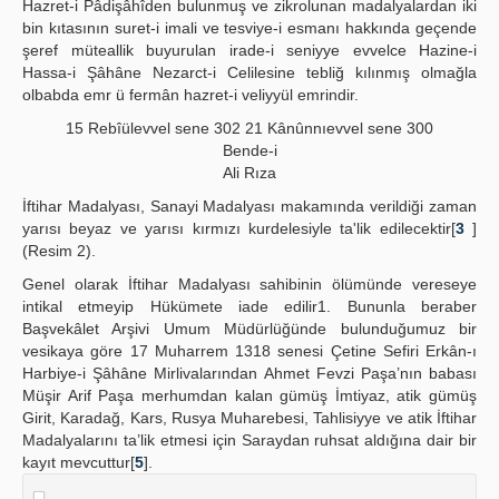
Hazret-i Pâdişâhîden bulunmuş ve zikrolunan madalyalardan iki
bin kıtasının suret-i imali ve tesviye-i esmanı hakkında geçende
şeref müteallik buyurulan irade-i seniyye evvelce Hazine-i
Hassa-i Şâhâne Nezarct-i Celilesine tebliğ kılınmış olmağla
olbabda emr ü fermân hazret-i veliyyül emrindir.
15 Rebîülevvel sene 302 21 Kânûnnıevvel sene 300
Bende-i
Ali Rıza
İftihar Madalyası, Sanayi Madalyası makamında verildiği zaman
yarısı beyaz ve yarısı kırmızı kurdelesiyle ta'lik edilecektir[
3
]
(Resim 2).
Genel olarak İftihar Madalyası sahibinin ölümünde vereseye
intikal etmeyip Hükümete iade edilir1. Bununla beraber
Başvekâlet Arşivi Umum Müdürlüğünde bulunduğumuz bir
vesikaya göre 17 Muharrem 1318 senesi Çetine Sefiri Erkân-ı
Harbiye-i Şâhâne Mirlivalarından Ahmet Fevzi Paşa’nın babası
Müşir Arif Paşa merhumdan kalan gümüş İmtiyaz, atik gümüş
Girit, Karadağ, Kars, Rusya Muharebesi, Tahlisiyye ve atik İftihar
Madalyalarını ta’lik etmesi için Saraydan ruhsat aldığına dair bir
kayıt mevcuttur[
5
].