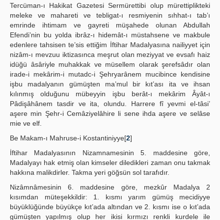
Tercüman-ı Hakikat Gazetesi Sermürettibi olup mürettiplikteki
meleke ve mahareti ve tebligat-ı resmiyenin sıhhat-ı tab’ı
emrinde ihtimam ve gayreti müşahede olunan Abdullah
Efendi’nin bu yolda ibrâz-ı hidemât-ı müstahsene ve makbule
edenlere tahsisen te’sis ettiğim İftihar Madalyasına nailiyyet için
nizâm-ı mevzuu iktizasınca meşrut olan meziyyat ve evsafı haiz
idüğü âsâriyle muhakkak ve müsellem olarak şerefsâdır olan
irade-i mekârim-i mutadc-i Şehryarânem mucibince kendisine
işbu madalyanın gümüşten ma’mul bir kıt’ası ita ve ihsan
kılınmış olduğunu mübeyyin işbu berât-ı mekârim Âyât-ı
Pâdişâhânem tasdir ve ita, olundu. Harrere fî yevmi el-tâsi’
aşere min Şehr-i Cemâziyelâhire li sene ihda aşere ve selâse
mie ve elf.
Be Makam-ı Mahruse-i Kostantiniyye[
2
]
İftihar Madalyasının Nizamnamesinin 5. maddesine göre,
Madalyayı hak etmiş olan kimseler diledikleri zaman onu takmak
hakkına malikdirler. Takma yeri göğsün sol tarafıdır.
Nizâmnâmesinin 6. maddesine göre, mezkûr Madalya 2
kısımdan müteşekkildir: 1. kısmı yarım gümüş mecidiyye
büyüklüğünde büyükçe kıt’ada altından ve 2. kısmı ise o kıt’ada
gümüşten yapılmış olup her ikisi kırmızı renkli kurdele ile