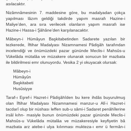
asılacaktır.
Nizâmnâmesinin 7. maddesine göre, bu madalyadan çokça
yapılması lâzım geldiği takdirde yapım masrafı Hazine-i
Maliye’den, ara sıra verilecek olanların yapım masrafı ise
Hazine-i Hassa-i Şâhâne’den karşılanacaktır.
Mâbeyn-i Hümâyun Başkitabetinden Sadarete yazılan bir
tezkerede, İftihar Madalyası Nizamnamesi Pâdişâh tarafından
incelendiği ve önümüzdeki pazar gününde Meclis-i Mahsûs-u
Vükelâda mütalâa ve müzakere olunarak sonucun bir mazbata
ile bildirilmesi emr olunuyordu. Vesika 2 yi okuyacak olursak:
Mâbeyn-i
Hümâyûn
Başkitabeti
Husûsiyye
Taraf-ı Eşref-i Hazret-i Pâdişâhîden bu kere ihdâs buyurulmuş
olan İftihar Madalyası Nizamnamesi manzur-u Alî-i Hazret-i
tacdarî olup bir nüshası leffen sub-u sâmi-i Sadaret penâhîlerine
irsâl kıhn- masiyle bunun önümüzdeki pazar gününde Meclis-i
Mahsûs-u Vükelâda mütalâa ve müzakeresiyle keyfiyetin bâ
mazbata arz atebe-i ulya kılınması mukteza-ı emr ü fermân-i