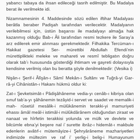
yabancı tabaya da ihsan edileceği tasrih edilmiştir. Bu Madalya
berat ile verilmekte idi.
Nizamnamesinin 4. Maddesinde sözü edilen iftihar Madalyası
berâtla beraber Padişah tarafından verilecektir. Madalyanın
verilebilmesi için, üstün başarısı ile madalyayı almağa hak
kazanmış olduğu Bab-ı Âli tarafından resmi tezkere ile Saray’a
arz edilerek emir alınması gerekmektedir. Filhakika Tercüman-ı
Hakikat gazetesi Ser- mürettibi Abdullah Efendi’nin
mürettiplikteki meleke ve mahareti ve resmî tebligatın doğru
olarak tab’ı hususunda gösterdiği ihtimam ve gayreti dolayısıyla
kendisine verilmiş olan bu beratta şöyle denilmektedir: (Vesika i)
Nişân-ı Şerif-i Âlîşân-ı Sâmî Mekân-ı Sultânı ve Tuğrâ-yi Gar-
râ-yi Cihânistân-ı Hakanı hükmü oldur ki:
Zat-ı Şevketsimât-ı Pâdişâhâneme vedia-yı cenâb-ı kibriya olan
sınuf tab’a-yı şâhânemin tezâyid-i servet ve saadet ve memalik-i
mah- rûsetül mesâlik-i mülûkânemin terakki-yi mamuriyeti
ehassı âmâl meâl-i istimâl-i mülûkdârânem olduğundan ziraat ve
nanaat ve hîrfetin terakkisi yolunda ve mülk ve devlete ve
bilcümle ebna’yi beşere nal i’ surette ibrâz-ı hidemât-ı makbule
edenlerin avâtıf-ı mütemâyize-i Şehryârâneme mazhariyetleri
indimizde mültezim ve raf i’ yerlig-i belig-i Humayunum