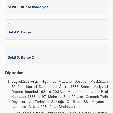
Şekil 1. İftihar madalyası
Şekil 2. Belge 1
Şekil 3. Belge 2
Dipnotlar
Başvekâlet Arşivi Nişan ve Madalya Dosyası; Meskûkât-ı
Şâhâne İdaresi Darphane-i Âmire 1336 Sene-i Maliyyesi
Raporu, İstanbul 1921, s. 208 Vd.; Mütem­mim, İstanbul Hilâl
Matbaası 1333, s. 97; Mehmed Zeki Pâkalın, Osmanlı Tarih
Deyimleri ve Terimleri Sözlüğü C. II, s. 38; Meydan -
Larousse, C. 6. s. 223, İfti­har Madalyası.