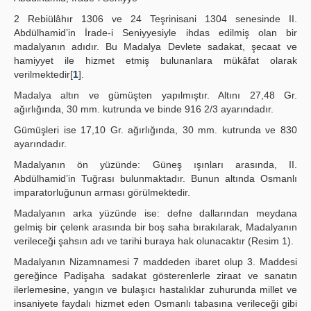
Publication Policies
2 Rebiülâhır 1306 ve 24 Teşrinisani 1304 senesinde II.
Abdülhamid’in İrade-i Seniyyesiyle ihdas edilmiş olan bir
Guidelines
madalyanın adıdır. Bu Madalya Devlete sadakat, şecaat ve
hamiyyet ile hizmet etmiş bulunanlara mükâfat olarak
Contact Us
verilmektedir[
1
].
Madalya altın ve gümüşten yapılmıştır. Altını 27,48 Gr.
ağırlığında, 30 mm. kutrunda ve binde 916 2/3 ayarındadır.
Gümüşleri ise 17,10 Gr. ağırlığında, 30 mm. kutrunda ve 830
ayarındadır.
Madalyanın ön yüzünde: Güneş ışınları arasında, II.
Abdülhamid’in Tuğrası bulunmaktadır. Bunun altında Osmanlı
imparatorluğunun arması görülmektedir.
Madalyanın arka yüzünde ise: defne dallarından meydana
gelmiş bir çelenk arasında bir boş saha bırakılarak, Madalyanın
verileceği şahsın adı ve tarihi buraya hak olunacaktır (Resim 1).
Madalyanın Nizamnamesi 7 maddeden ibaret olup 3. Maddesi
gereğince Padişaha sadakat gösterenlerle ziraat ve sanatın
ilerlemesine, yangın ve bulaşıcı hastalıklar zuhurunda millet ve
insaniyete faydalı hizmet eden Osmanlı tabasına verileceği gibi