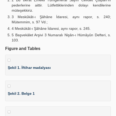
2 Bu berât Emekli Tümgeneral Sayın Cevdet Çulpan'ın
pederlerine aittir. Lütfettiklerinden dolayı kendilerine
müteşekkiriz.
3 Meskûkât-ı Şâhâne İdaresi, aynı rapor, s. 240;
Mütemmim, s. 97 Vd.;
4 Meskükât-ı Şâhâne İdaresi, aynı rapor, s. 245.
5 Başvekâlet Arşivi 3 Numaralı Nişân-ı Hümâyûn Defteri, s.
103.
Figure and Tables
Şekil 1. İftihar madalyası
Şekil 2. Belge 1