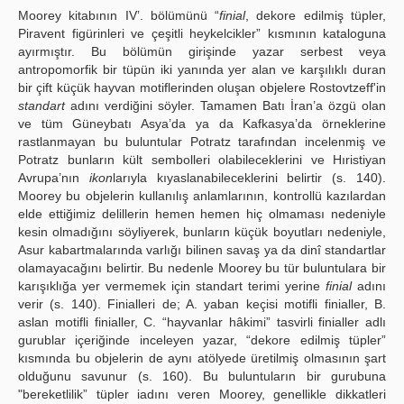
Moorey kitabının IV’. bölümünü “
finial
, dekore edilmiş tüpler,
Piravent figürinleri ve çeşitli heykelcikler” kısmının kataloguna
ayırmıştır. Bu bölümün girişinde yazar serbest veya
antropomorfik bir tüpün iki yanında yer alan ve karşılıklı duran
bir çift küçük hayvan motiflerinden oluşan objelere Rostovtzeff'in
standart
adını verdiğini söyler. Tamamen Batı İran’a özgü olan
ve tüm Güneybatı Asya’da ya da Kafkasya’da örneklerine
rastlanmayan bu buluntular Potratz tarafından incelenmiş ve
Potratz bunların kült sembolleri olabileceklerini ve Hıristiyan
Avrupa’nın
ikon
larıyla kıyaslanabileceklerini belirtir (s. 140).
Moorey bu objelerin kullanılış anlamlarının, kontrollü kazılardan
elde ettiğimiz delillerin hemen hemen hiç olmaması nedeniyle
kesin olmadığını söyliyerek, bunların küçük boyutları nedeniyle,
Asur kabartmalarında varlığı bilinen savaş ya da dinî standartlar
olamayacağını belirtir. Bu nedenle Moorey bu tür buluntulara bir
karışıklığa yer vermemek için standart terimi yerine
finial
adını
verir (s. 140). Finialleri de; A. yaban keçisi motifli finialler, B.
aslan motifli finialler, C. “hayvanlar hâkimi” tasvirli finialler adlı
gurublar içeriğinde inceleyen yazar, “dekore edilmiş tüpler”
kısmında bu objelerin de aynı atölyede üretilmiş olmasının şart
olduğunu savunur (s. 160). Bu buluntuların bir gurubuna
"bereketlilik” tüpler iadını veren Moorey, genellikle dikkatleri