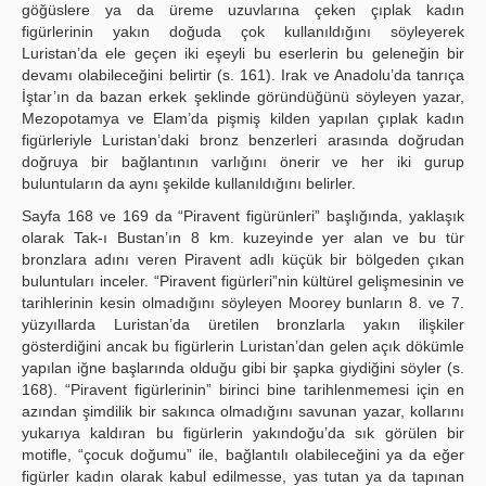
göğüslere ya da üreme uzuvlarına çeken çıplak kadın
figürlerinin yakın doğuda çok kullanıldığını söyleyerek
Luristan’da ele geçen iki eşeyli bu eserlerin bu geleneğin bir
devamı olabileceğini belirtir (s. 161). Irak ve Anadolu’da tanrıça
İştar’ın da bazan erkek şeklinde göründüğünü söyleyen yazar,
Mezopotamya ve Elam’da pişmiş kilden yapılan çıplak kadın
figürleriyle Luristan’daki bronz benzerleri arasında doğrudan
doğruya bir bağlantının varlığını önerir ve her iki gurup
buluntuların da aynı şekilde kullanıldığını belirler.
Sayfa 168 ve 169 da “Piravent figürünleri” başlığında, yaklaşık
olarak Tak-ı Bustan’ın 8 km. kuzeyinde yer alan ve bu tür
bronzlara adını veren Piravent adlı küçük bir bölgeden çıkan
buluntuları inceler. “Piravent figürleri”nin kültürel gelişmesinin ve
tarihlerinin kesin olmadığını söyleyen Moorey bunların 8. ve 7.
yüzyıllarda Luristan’da üretilen bronzlarla yakın ilişkiler
gösterdiğini ancak bu figürlerin Luristan’dan gelen açık dökümle
yapılan iğne başlarında olduğu gibi bir şapka giydiğini söyler (s.
168). “Piravent figürlerinin” birinci bine tarihlenmemesi için en
azından şimdilik bir sakınca olmadığını savunan yazar, kollarını
yukarıya kaldıran bu figürlerin yakındoğu’da sık görülen bir
motifle, “çocuk doğumu” ile, bağlantılı olabileceğini ya da eğer
figürler kadın olarak kabul edilmesse, yas tutan ya da tapınan