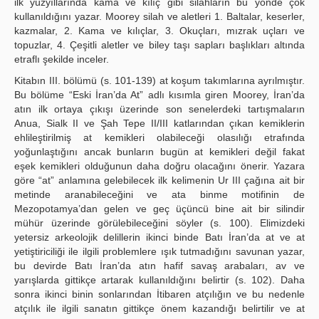
ilk yüzyıllarında kama ve kılıç gibi silahların bu yönde çok
kullanıldığını yazar. Moorey silah ve aletleri 1. Baltalar, keserler,
kazmalar, 2. Kama ve kılıçlar, 3. Okuçları, mızrak uçları ve
topuzlar, 4. Çeşitli aletler ve biley taşı sapları başlıkları altında
etraflı şekilde inceler.
Kitabın III. bölümü (s. 101-139) at koşum takımlarına ayrılmıştır.
Bu bölüme “Eski İran’da At” adlı kısımla giren Moorey, İran’da
atın ilk ortaya çıkışı üzerinde son senelerdeki tartışmaların
Anua, Sialk II ve Şah Tepe II/III katlarından çıkan kemiklerin
ehlileştirilmiş at kemikleri olabileceği olasılığı etrafında
yoğunlaştığını ancak bunların bugün at kemikleri değil fakat
eşek kemikleri olduğunun daha doğru olacağını önerir. Yazara
göre “at” anlamına gelebilecek ilk kelimenin Ur III çağına ait bir
metinde aranabileceğini ve ata binme motifinin de
Mezopotamya’dan gelen ve geç üçüncü bine ait bir silindir
mühür üzerinde görülebileceğini söyler (s. 100). Elimizdeki
yetersiz arkeolojik delillerin ikinci binde Batı İran’da at ve at
yetiştiriciliği ile ilgili problemlere ışık tutmadığını savunan yazar,
bu devirde Batı İran’da atın hafif savaş arabaları, av ve
yarışlarda gittikçe artarak kullanıldığını belirtir (s. 102). Daha
sonra ikinci binin sonlarından İtibaren atçılığın ve bu nedenle
atçılık ile ilgili sanatın gittikçe önem kazandığı belirtilir ve at