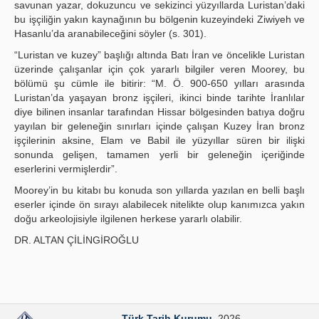
savunan yazar, dokuzuncu ve sekizinci yüzyıllarda Luristan’daki
bu işçiliğin yakın kaynağının bu bölgenin kuzeyindeki Ziwiyeh ve
Hasanlu’da aranabileceğini söyler (s. 301).
“Luristan ve kuzey” başlığı altında Batı İran ve öncelikle Luristan
üzerinde çalışanlar için çok yararlı bilgiler veren Moorey, bu
bölümü şu cümle ile bitirir: “M. Ö. 900-650 yılları arasında
Luristan’da yaşayan bronz işçileri, ikinci binde tarihte İranlılar
diye bilinen insanlar tarafından Hissar bölgesinden batıya doğru
yayılan bir geleneğin sınırları içinde çalışan Kuzey İran bronz
işçilerinin aksine, Elam ve Babil ile yüzyıllar süren bir ilişki
sonunda gelişen, tamamen yerli bir geleneğin içeriğinde
eserlerini vermişlerdir”.
Moorey’in bu kitabı bu konuda son yıllarda yazılan en belli başlı
eserler içinde ön sırayı alabilecek nitelikte olup kanımızca yakın
doğu arkeolojisiyle ilgilenen herkese yararlı olabilir.
DR. ALTAN ÇİLİNGİROĞLU
Türk Tarih Kurumu
. 2026