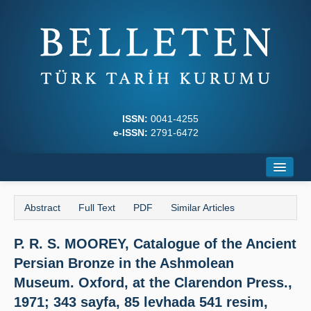
ISSN:
0041-4255
e-ISSN:
2791-6472
Home
Abstract
Full Text
PDF
Similar Articles
About
P. R. S. MOOREY, Catalogue of the Ancient
Journal Boards
Persian Bronze in the Ashmolean
Writing Rules
Museum. Oxford, at the Clarendon Press.,
1971; 343 sayfa, 85 levhada 541 resim,
Principles