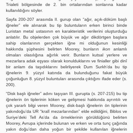
Trialeti bölgesinde de 2. bin ortalarından sonlarına kadar
kullanıldığını söyler.
Sayfa 200-207 arasında II. gurup olan “ağır, açık-döküm başlı
iğneler” ele alınarak bu tip buluntuların erken birinci binde
Luristan metal ustasının en karakteristik verilerini oluşturduğu
anlatılır. Bu objelerden çok büyük ve ağır dikdörtgen başlara
sahip olanlarının gerçekten iğne mi olduğunun kesinliği
hakkında şüphesini belirten Moorey, bunların
ikon
anlamlı
olmaları olasılığına ağırlık verir. Bunların kutsal yerlere ve
mezarlara adak eşyası olarak konulduklarını ve finialler gibi dinî
bir anlam da taşıdıklarını belirliyerek Dum Surkh’da bu tip
iğnelerin 9. yüzyıl katında da bulunduğunu fakat büyük
çoğunluğun 8. yüzyıl buluntuları arasında çıktığını ifade eder (s.
200).
“Disk başlı iğneler” adını taşıyan III. gurupta (s. 207-215) bu tip
iğnelerin ön tiplerinin köken ve gelişmesi hakkında ayrıntılı ve
çok yararlı bilgi veren Moorey, disk-başlı iğnelerin ön tiplerinin
yakındoğu’da UR “kralî mezarlarından” elde edildiğini, Biblos ve
Suriye’deki Tell As’da da örneklerinin görüldüğünü belirten
Moorey, Avrupa içlerinde bulunan ve erken ve orta tunç çağında
yakın doğu’dan daha yoğun bir şekilde kullanılan iğnelerin