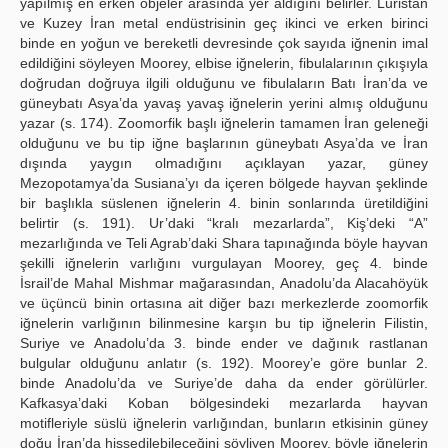
yapılmış en erken objeler arasında yer aldığını belirler. Luristan
ve Kuzey İran metal endüstrisinin geç ikinci ve erken birinci
binde en yoğun ve bereketli devresinde çok sayıda iğnenin imal
edildiğini söyleyen Moorey, elbise iğnelerin, fibulalarının çıkışıyla
doğrudan doğruya ilgili olduğunu ve fibulaların Batı İran’da ve
güneybatı Asya’da yavaş yavaş iğnelerin yerini almış olduğunu
yazar (s. 174). Zoomorfik başlı iğnelerin tamamen İran geleneği
olduğunu ve bu tip iğne başlarının güneybatı Asya’da ve İran
dışında yaygın olmadığını açıklayan yazar, güney
Mezopotamya’da Susiana’yı da içeren bölgede hayvan şeklinde
bir başlıkla süslenen iğnelerin 4. binin sonlarında üretildiğini
belirtir (s. 191). Ur’daki “kralı mezarlarda”, Kiş’deki “A”
mezarlığında ve Teli Agrab’daki Shara tapınağında böyle hayvan
şekilli iğnelerin varlığını vurgulayan Moorey, geç 4. binde
İsrail’de Mahal Mishmar mağarasından, Anadolu’da Alacahöyük
ve üçüncü binin ortasına ait diğer bazı merkezlerde zoomorfik
iğnelerin varlığının bilinmesine karşın bu tip iğnelerin Filistin,
Suriye ve Anadolu’da 3. binde ender ve dağınık rastlanan
bulgular olduğunu anlatır (s. 192). Moorey’e göre bunlar 2.
binde Anadolu’da ve Suriye’de daha da ender görülürler.
Kafkasya’daki Koban bölgesindeki mezarlarda hayvan
motifleriyle süslü iğnelerin varlığından, bunların etkisinin güney
doğu İran’da hissedilebileceğini söyliyen Moorey, böyle iğnelerin