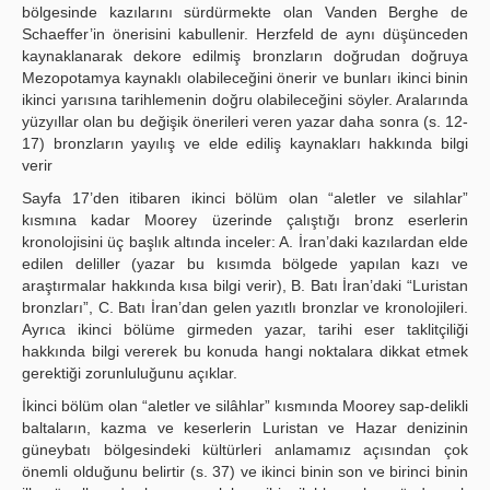
bölgesinde kazılarını sürdürmekte olan Vanden Berghe de
Schaeffer’in önerisini kabullenir. Herzfeld de aynı düşünceden
kaynaklanarak dekore edilmiş bronzların doğrudan doğruya
Mezopotamya kaynaklı olabileceğini önerir ve bunları ikinci binin
ikinci yarısına tarihlemenin doğru olabileceğini söyler. Aralarında
yüzyıllar olan bu değişik önerileri veren yazar daha sonra (s. 12-
17) bronzların yayılış ve elde ediliş kaynakları hakkında bilgi
verir
Sayfa 17’den itibaren ikinci bölüm olan “aletler ve silahlar”
kısmına kadar Moorey üzerinde çalıştığı bronz eserlerin
kronolojisini üç başlık altında inceler: A. İran’daki kazılardan elde
edilen deliller (yazar bu kısımda bölgede yapılan kazı ve
araştırmalar hakkında kısa bilgi verir), B. Batı İran’daki “Luristan
bronzları”, C. Batı İran’dan gelen yazıtlı bronzlar ve kronolojileri.
Ayrıca ikinci bölüme girmeden yazar, tarihi eser taklitçiliği
hakkında bilgi vererek bu konuda hangi noktalara dikkat etmek
gerektiği zorunluluğunu açıklar.
İkinci bölüm olan “aletler ve silâhlar” kısmında Moorey sap-delikli
baltaların, kazma ve keserlerin Luristan ve Hazar denizinin
güneybatı bölgesindeki kültürleri anlamamız açısından çok
önemli olduğunu belirtir (s. 37) ve ikinci binin son ve birinci binin