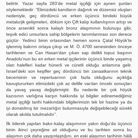
belirtir. Yazar sayfa 283’de metal işçiliği için aynen şunları
söylemektedir: “Elimizdeki kanıtların dağınık ve düzensiz oluşları
nedeniyle, geç dördüncü ve erken üçüncü bindeki büyük
metalurjik gelişmeleri, döküm için Çift kalıp kullanılışının artışı ve
önce arsenikli sonra kalaylı bronz alaşımının bulunuşu gibi,
teşvik edici unsurlara sahip bölgelerin tanımlanması son derece
güçtür· Yedinci binin ortasından hemen sonra Çatal Höyük’te
işlenmiş bakırın ortaya çıkışı ve M. Ö. 4700 senesinden önceye
tarihlenen ve Can Hasan’dan çıkan sap delikli topuz başının
Anadolu’nun bu en erken metal işçilerinin üçüncü binde yaşamış
olan halefleri kadar hünerli ve cüretli olduğu anlamına gelir.
İsrael’deki son keşifler geç dördüncü bin zanaatkarının teknik
becerisinin ve repertuarının çok fazla olduğunu açıklığa
kavuştururken elimizdeki çok az delille varılan önceki sonuçları
da yavaş yavaş değiştirmiştir. Bu nedenle bir çok höyük
kazısının varlığına karşın hakkında iyi bilgiler edinemediğimiz
metal işçiliği tarihi hakkındaki bilgilerimizin tek bir hazine ya da
iyi donatılmış bir mezarlığın bulunmasıyla değişebileceği sürekli
olarak akılda tutulmalıdır”.
İlk bilerek yapılan bakır-kalay alaşımının yakın doğu’da üçüncü
binin ikinci çeyreğine ait olduğunu ve bu tarihten sonra bu
alaşımın çok daha yaygınlaştığını, en eski alaşımın tarihinin hâlâ