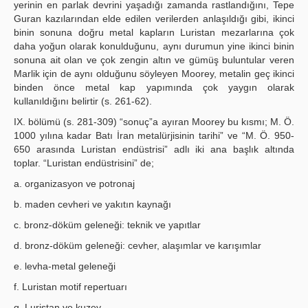
yerinin en parlak devrini yaşadığı zamanda rastlandığını, Tepe
Guran kazılarından elde edilen verilerden anlaşıldığı gibi, ikinci
binin sonuna doğru metal kapların Luristan mezarlarına çok
daha yoğun olarak konulduğunu, aynı durumun yine ikinci binin
sonuna ait olan ve çok zengin altın ve gümüş buluntular veren
Marlik için de aynı olduğunu söyleyen Moorey, metalin geç ikinci
binden önce metal kap yapımında çok yaygın olarak
kullanıldığını belirtir (s. 261-62).
IX. bölümü (s. 281-309) “sonuç”a ayıran Moorey bu kısmı; M. Ö.
1000 yılına kadar Batı İran metalürjisinin tarihi” ve “M. Ö. 950-
650 arasında Luristan endüstrisi” adlı iki ana başlık altında
toplar. “Luristan endüstrisini” de;
a. organizasyon ve potronaj
b. maden cevheri ve yakıtın kaynağı
c. bronz-döküm geleneği: teknik ve yapıtlar
d. bronz-döküm geleneği: cevher, alaşımlar ve karışımlar
e. levha-metal geleneği
f. Luristan motif repertuarı
g. Luristan ve kuzey