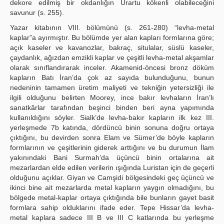
dekore edilmiş bir okdanlığın Urartu kökenli olabileceğini
savunur (s. 255).
Yazar kitabının VIII. bölümünü (s. 261-280) “levha-metal
kaplar”a ayırmıştır. Bu bölümde yer alan kapları formlarına göre;
açık kaseler ve kavanozlar, bakraç, situlalar, süslü kaseler,
çaydanlık, ağızdan emzikli kaplar ve çeşitli levha-metal akşamlar
olarak sınıflandırarak inceler. Akamenid-öncesi bronz döküm
kapların Batı İran’da çok az sayıda bulunduğunu, bunun
nedeninin tamamen üretim maliyeti ve tekniğin yetersizliği ile
ilgili olduğunu belirten Moorey, ince bakır levhaların İran’lı
sanatkârlar tarafından beşinci binden beri ayna yapımında
kullanıldığını söyler. Sialk’de levha-bakır kapların ilk kez III.
yerleşmede 7b katında, dördüncü binin sonuna doğru ortaya
çıktığını, bu devirden sonra Elam ve Sümer’de böyle kapların
formlarının ve çeşitlerinin giderek arttığını ve bu durumun İlam
yakınındaki Bani Surmah’da üçüncü binin ortalarına ait
mezarlardan elde edilen verilerin ışığında Luristan için de geçerli
olduğunu açıklar. Giyan ve Camşidi bölgesindeki geç üçüncü ve
ikinci bine ait mezarlarda metal kapların yaygın olmadığını, bu
bölgede metal-kaplar ortaya çıktığında bile bunların gayet basit
formlara sahip olduklarını ifade eder. Tepe Hissar’da levha-
metal kaplara sadece III B ve III C katlarında bu yerleşme