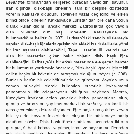
Levantine
formlarından gelişerek buradan yayıldığını savunur.
İran dışında “disk-başlı iğnelerin” tam bir gelişme gösterdiği
yörenin Kafkasya olduğunu söyleyen yazar geç ikinci ve erken
birinci binde iğnelerin Kafkasya’da Luristan’dan bile daha yoğun
olarak kullanıldığını, ancak merkezi Zagros’larda çok yaygın
olan “yuvarlak düz başlı iğnelerin” Kafkasya'da hiç
bulunmadığını belirtir (s. 207). Luristan’daki zengin süslemeyle
yapılan disk-başlı iğnelerin gelişiminin eldeki kısıtlı delillerle yörel
bir İran aşaması olabileceğini, Tepe Hissar’ın III. katında yer
alan bir mezardan çıkan bakır objenin disk- başlı iğne
olabileceğini, Kafkasya’da bir erkek mezarında ele geçen benzer
bir buluntunun yardımıyla önererek, “disk-başlı” iğneler için teklif
edilen başka bir kökenin de tartışmalı olduğunu söyler (s. 208).
Bunların İran’ın bir çok bölümünde ve güneybatı Asya’da uzun
zaman süsleyici olarak kullanılan yuvarlak levha-metal
pendantların bir adaptasyonu olduğunu söyleyen Moorey,
Kuzeybatı İran’dan gelen yuvarlak levha pendantların altın,
gümüş ve bronzdan yapılmış merkezi bir
umbo
ya da konik bir
boss
çevresinde, dekoratif yönden iğne başlarına çok benzeyen
bitki ya da hayvan frizlerinden oluşan bir süslemeye sahip
olduğunu söyler. Disk- başlı iğneler süsleme açısından iki ana
gurupta; A. basit kabaca yapılmış, insan ve hayvan motiflerinden
çok çiçek motiflerini içerenler, B. merkezi bir
boss
etrafında