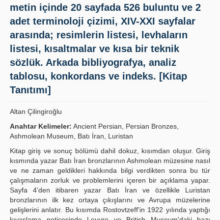
metin içinde 20 sayfada 526 buluntu ve 2
Publication Policies
adet terminoloji çizimi, XIV-XXI sayfalar
Guidelines
arasında; resimlerin listesi, levhaların
listesi, kısaltmalar ve kısa bir teknik
Contact Us
sözlük. Arkada bibliyografya, analiz
tablosu, konkordans ve indeks. [Kitap
Tanıtımı]
Altan Çilingiroğlu
Anahtar Kelimeler:
Ancient Persian, Persian Bronzes,
Ashmolean Museum, Batı İran, Luristan
Kitap giriş ve sonuç bölümü dahil dokuz, kısımdan oluşur. Giriş
kısmında yazar Batı İran bronzlarının Ashmolean müzesine nasıl
ve ne zaman geldikleri hakkında bilgi verdikten sonra bu tür
çalışmaların zorluk ve problemlerini içeren bir açıklama yapar.
Sayfa 4’den itibaren yazar Batı İran ve özellikle Luristan
bronzlarının ilk kez ortaya çıkışlarını ve Avrupa müzelerine
gelişlerini anlatır. Bu kısımda Rostovtzeff’in 1922 yılında yaptığı
kıyaslama neticesinde Louvre ve British Museum'daki bazı