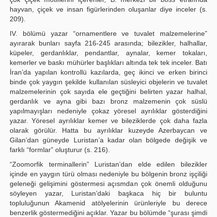
hayvan, çiçek ve insan figürlerinden oluşanlar diye inceler (s.
209).
IV. bölümü yazar “ornamentlere ve tuvalet malzemelerine”
ayırarak bunları sayfa 216-245 arasında; bilezikler, halhallar,
küpeler, gerdanlıklar, pendantlar, aynalar, kemer tokaları,
kemerler ve baskı mühürler başlıkları altında tek tek inceler. Batı
İran’da yapılan kontrollü kazılarda, geç ikinci ve erken birinci
binde çok yaygın şekilde kullanılan süsleyici objelerin ve tuvalet
malzemelerinin çok sayıda ele geçtiğini belirten yazar halhal,
gerdanlık ve ayna gibi bazı bronz malzemenin çok süslü
yapılmayışları nedeniyle çokaz yöresel ayrılıklar gösterdiğini
yazar. Yöresel ayrılıklar kemer ve bileziklerde çok daha fazla
olarak görülür. Hatta bu ayrılıklar kuzeyde Azerbaycan ve
Gilan’dan güneyde Luristan’a kadar olan bölgede değişik ve
farklı “formlar” oluşturur (s. 216).
“Zoomorfik terminallerin” Luristan’dan elde edilen bilezikler
içinde en yaygın türü olması nedeniyle bu bölgenin bronz işçiliği
geleneği gelişimini göstermesi açısmdan çok önemli olduğunu
söyleyen yazar, Luristan’daki başkaca hiç bir buluntu
topluluğunun Akamenid atölyelerinin ürünleriyle bu derece
benzerlik göstermediğini açıklar. Yazar bu bölümde “şurası şimdi