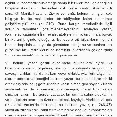
açıktır ki; zoomorfik süslemeğe sahip bilezikler imali geleneği bu
bölgede Akamenid devrinden çok önce vardır. Akamenid’li
sanatkâr Marlik, Hasanlu, Ziwiye ve henüz bulunamamış bir çok
bölgeye bu tip mal üreten bir atölyeden kalan bu mirası
geliştirilmiştir” der (s. 219). Buna karşın terminallerle ilgili
sorunun tamamen çözümlenemeyeceğini söyleyen yazar,
Akamenid çağındaki İran eyalet atölyelerinin rolünün hâlâ büyük
bir karanlık içinde olduğunu, bu devre ait bileziklerin hemen
hemen hepsinin altın ya da gümüşten olduğunu ve bunların en
güzel işçilikle üretildiklerini belirterek bu bileziklerin çok gelişmiş
“bir saray sanatı”nın verileri olduğunu yazar.
VII. bölümü yazar “çeşitli levha-metal buluntulara” ayırır. Bu
bölümde incelediği objelerin, ziller (simbal) dışında bir çoğunun
savaşçı zırhları ya da kalkan veya okluklarıyla ilgili akşamlar
olarak tanımlanabileceğini belirten yazar, bu buluntuların bir iki
örnek dışında ne iş gördüklerinin kesin olmadığını söyler. Zillerin
süslemeli ya da süslemesiz olabileceğini, metal tutamakları
olmayan zillerin bu görevi yapacak bir sırıma sahip olduklarını
ve bu tiplerin sırımı da üzerinde olmak kaydıyle Marlik’te ve çok
az olarak Amlaş’da bulunduğunu belirten yazar, (s. 246-47)
yuvarlak zillerin eski Babil terrakotaları ve geç Asur kabartmaları
üzerinde resmedildiğini söyler. Kopuk bir
umbo
nun her zaman