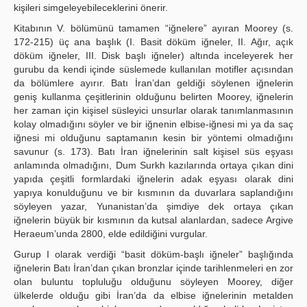
kişileri simgeleyebileceklerini önerir.
Kitabının V. bölümünü tamamen “iğnelere” ayıran Moorey (s.
172-215) üç ana başlık (I. Basit döküm iğneler, II. Ağır, açık
döküm iğneler, III. Disk başlı iğneler) altında inceleyerek her
gurubu da kendi içinde süslemede kullanılan motifler açısından
da bölümlere ayırır. Batı İran’dan geldiği söylenen iğnelerin
geniş kullanma çeşitlerinin olduğunu belirten Moorey, iğnelerin
her zaman için kişisel süsleyici unsurlar olarak tanımlanmasının
kolay olmadığını söyler ve bir iğnenin elbise-iğnesi mi ya da saç
iğnesi mi olduğunu saptamanın kesin bir yöntemi olmadığını
savunur (s. 173). Batı İran iğnelerinin salt kişisel süs eşyası
anlamında olmadığını, Dum Surkh kazılarında ortaya çıkan dini
yapıda çeşitli formlardaki iğnelerin adak eşyası olarak dini
yapıya konulduğunu ve bir kısmının da duvarlara saplandığını
söyleyen yazar, Yunanistan’da şimdiye dek ortaya çıkan
iğnelerin büyük bir kısmının da kutsal alanlardan, sadece Argive
Heraeum’unda 2800, elde edildiğini vurgular.
Gurup I olarak verdiği “basit döküm-başlı iğneler” başlığında
iğnelerin Batı İran’dan çıkan bronzlar içinde tarihlenmeleri en zor
olan buluntu topluluğu olduğunu söyleyen Moorey, diğer
ülkelerde olduğu gibi İran’da da elbise iğnelerinin metalden