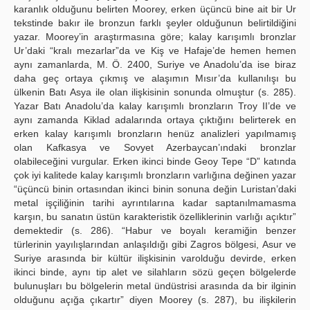
karanlık olduğunu belirten Moorey, erken üçüncü bine ait bir Ur
tekstinde bakır ile bronzun farklı şeyler olduğunun belirtildiğini
yazar. Moorey’in araştırmasına göre; kalay karışımlı bronzlar
Ur’daki “kralı mezarlar”da ve Kiş ve Hafaje’de hemen hemen
aynı zamanlarda, M. Ö. 2400, Suriye ve Anadolu’da ise biraz
daha geç ortaya çıkmış ve alaşımın Mısır’da kullanılışı bu
ülkenin Batı Asya ile olan ilişkisinin sonunda olmuştur (s. 285).
Yazar Batı Anadolu’da kalay karışımlı bronzların Troy II’de ve
aynı zamanda Kiklad adalarında ortaya çıktığını belirterek en
erken kalay karışımlı bronzların henüz analizleri yapılmamış
olan Kafkasya ve Sovyet Azerbaycan’ındaki bronzlar
olabileceğini vurgular. Erken ikinci binde Geoy Tepe “D” katında
çok iyi kalitede kalay karışımlı bronzların varlığına değinen yazar
“üçüncü binin ortasından ikinci binin sonuna değin Luristan’daki
metal işçiliğinin tarihi ayrıntılarına kadar saptanılmamasma
karşın, bu sanatın üstün karakteristik özelliklerinin varlığı açıktır”
demektedir (s. 286). “Habur ve boyalı keramiğin benzer
türlerinin yayılışlarından anlaşıldığı gibi Zagros bölgesi, Asur ve
Suriye arasında bir kültür ilişkisinin varolduğu devirde, erken
ikinci binde, aynı tip alet ve silahların sözü geçen bölgelerde
bulunuşları bu bölgelerin metal ündüstrisi arasında da bir ilginin
olduğunu açığa çıkartır” diyen Moorey (s. 287), bu ilişkilerin