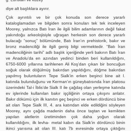
diye alt başlıklara ayırır.
Çok ayrıntılı ve bir çok konuda son derece yararlı
kataloglamadan ve bilgiden sonra konuları tek tek inceleyen
Moorey, yalnızca Batı İran ile ilgili bilim adamlarının değil fakat
yakındoğu arkeolojisiyle uğraşan herkesin son derece yararlı
bulacağı “sonuç” bölümünde, Batı İran’ın prehistorik, bakır ve
bronz madenciliği ile ilgili geniş bilgi vermektedir. “Batı İran
madenciliğinin tarihi” adlı başlık içeriğinde yerli bakırın Batı İran
ve Anadolu’da en azından yedinci binden beri kullanıldığını,
6750-6000 yıllarına tarihlenen Ali Koş’dan çıkan bir boncuğun
soğuk olarak döğülmüş bakırdan yapıldığını, döğme bakırdan
yapılmış buluntuların Tepe Sialk’in erken beşinci bine ait I.
katında bulunduğunu ve Kerman’ın güneybatısında İran platosu
üzerindeki Tal-i İblis’de Sialk II ile çağdaş olan yerleşme katında
ev işlerinde kullanılan bakır işçiliğinin ortaya çıkışını anlatır.
Bakır dökümü için ilk kanıtın geç beşinci ve erken dördüncü bine
ait olan Tepe Sialk III, 4. ara katından elde edildiğini söyleyen
Moorey, aynı çağda madenin daha önce taştan ve kemikten
yapılan aletlerin üretiminden çok daha yoğun olarak
kullanıldığını, ilk levha- metal kabın da Sialk’in dördüncü binin
ikinci yarısına ait olan III. katı 7b evresinde ortaya çıktığını