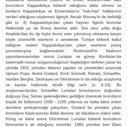
bronzların Kappadokya kökenli olduğunu iddia etmesi ve
bunların Kappadokya ve Ermenistan’ın “Irak-İran” halklarının
verileri olduğunu söylemesi ilginçtir. Ancak Moorey’in de belirttiği
gibi (s. 4) Kappadokya’dan çıkan hayvan figürlü bronzlar
Hellenistik ya da Roma devrine aittir. Son otuz yılda doğu
Anadolu’dan bu tip hiçbir bronz eser çıkmamış olmasına karşın
böyle zoomorfik eserlerin o senelerde Türkiye kökenli kabul
edilişinin nedeni Kappadokya’dan çıkan eserlerin yanlış
yorumlanışına bağlanmalıdır. Rostovtzeff’in kitabının
yayımlanmasından sonra Luristan ve güney Kürdistan’da
sistematik mezar soygunculuğunun başladığını belirten yazar bu
yörede 1931 yılından itibaren yapılan ve yöneticileri arasında
Upham Pope, André Godard, Erich Schmidt, Potratz, Schaeffer,
Vanden Berghe, Deshayes ve Ghirshman’in da olduğu araştırma
ve kazılar hakkında etraflı bilgi verir (s. 6-10). Bu
araştırmacılardan Schaeffer Luristan bronzlarının doğrudan
doğruya Geç Sümer geleneğinden geldiğini önererek bronzların
büyük bir bölümünü 1500 - 1200 yıllarına ve hatta daha erken
devirlere yerleştirmeğe çalışırken, Godard bu yöreden çıkan
bronzların Kasit-sonrası Babil devrine ait olduklarını kabul eder.
König ve daha sonra Ghirshman Luristan kökenli bronzların
Kimmerler’e ait olduğunu önerirler. 1965 yılından beri Elam