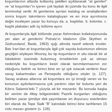
koşumlarının atlarda kullanılış şekilleri açıklanarak “at gemleri”
ve “at koşumları”nı içeren çok faydalı iki çizimde bu konu ile ilgili
terminoloji verilir. At gemlerine ayrılan katalog ve analojilerden
sonra koşum takımlarını katalogluyan ve en ince ayrıntısına
değin inceleyen yazar bu konuyu da; a. başlıklar, b. kolonlar, c.
başlık plakaları adlı üç bölüme ayırır.
At koşumlarıyla ilgili bölümde yazar Ashmolean kolieksiyonunda
yer alan
at gemlerini
Potratz'ın kitabının (
Die Skythen in
Südrussland
, Basle, 1963) ışığı altında tasnif ederek inceler.
Batı İran’dan at koşumlarıyla ilgili çok sayıda buluntunun elimize
geçtiğini söyleyen Moorey, bu tip koşumların
in situ
olarak bir at
İskeletinin üzerinde bulunmuş örneklerinin çok az olması
nedeniyle bu koşumların kesin olarak tanımlanmasının zor
olduğunu belirtir ve birinci bine en iyi ışık tutacak verilerin Asur
saray kabartmaları ve Persepolis olduğunu söyler (s. 127).
Savaş arabası atlarına ait koşumlara en iyi örneği veren ve bu
konunun aydınlanmasına çok yardımı olan bir buluntu yeri de
Kıbrıs Salamis’teki 7 yüzyıla ait bir mezardır. Bu konuda başka
bir verinin de Altay bölgesindeki Pazirik kurganları olduğunu
belirten yazar şimdiye dek yayımlanan en doyurucu eserlerden
biri olarak da Tepe Sialk “B” katındaki birinci bine tarihlenen 15
nolu mezarı gösterir (s. 128).