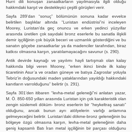
Hurri dili konuşan zanaatkarların yayılmasıyla ilgili olduğu
hakkmdaki karşıt ve destekleyici çeşitli görüşleri verir.
Sayfa 289’dan “sonuç” bölümünün sonuna kadar evvelce
belirtilen başlıklar altında “Luristan endüstrisi”ni inceleyen
Moorey, Luristan’da geç onuncu ve erken yedinci yüzyıllar
arasında üretilen çok sayıdaki bronz eserlerle bu sanatla ilişkili
demir işçiliğinin çok büyük beceri ve uzmanlık gösterdiğini ve bu
sanatın göçebe zanaatkarlar ya da madenciler tarafından, biraz
katkısı olmasına karşın, yaratılamayacağını savunur (s. 290).
Antik devirde kaynağı ve yayılımı hayli tartışmalı olan kalay
hakkında bilgi veren Moorey, “erken ikinci binde ilk kalay
ticaretinin Asur’a ve oradan güneye ve batıya Zagroslar yoluyla
Tebriz’in doğusundaki maden yataklarından yayıldığı hakkındaki
kanıtların varrolduğunu” belirtir (s. 291).
Sayfa 301’den itibaren “levha-metal geleneği”ni anlatan yazar,
M. Ö. 850-650 yılları arasında Luristan için çok karakteristik olan
zengin süslemeli döküm- bronz eserlerin bir “heykeltraş sanatı”
olduğunu, ancak bunun ayrı atölyelerin varlığı anlamına
gelmeyeceğini belirtir. Luristan’daki dökme-bronz geleneğinin bu
bölgeye özgü olmasına karşın, levha-metal geleneğinin daha
geniş kapsamlı Batı İran metal işçiliğinin bir parçası olduğunu