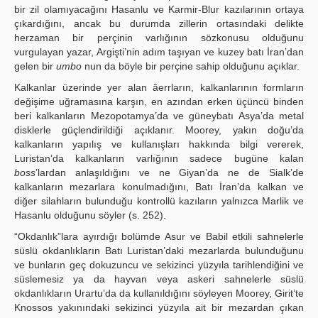
bir zil olamıyacağını Hasanlu ve Karmir-Blur kazılarının ortaya
çıkardığını, ancak bu durumda zillerin ortasındaki delikte
herzaman bir perçinin varlığının sözkonusu olduğunu
vurgulayan yazar, Argişti’nin adım taşıyan ve kuzey batı İran’dan
gelen bir
umbo
nun da böyle bir perçine sahip olduğunu açıklar.
Kalkanlar üzerinde yer alan âerrların, kalkanlarının formların
değişime uğramasına karşın, en azından erken üçüncü binden
beri kalkanların Mezopotamya’da ve güneybatı Asya’da metal
disklerle güçlendirildiği açıklanır. Moorey, yakın doğu’da
kalkanların yapılış ve kullanışları hakkında bilgi vererek,
Luristan’da kalkanların varlığının sadece bugüne kalan
boss
’lardan anlaşıldığını ve ne Giyan’da ne de Sialk’de
kalkanların mezarlara konulmadığını, Batı İran’da kalkan ve
diğer silahların bulunduğu kontrollü kazıların yalnızca Marlik ve
Hasanlu olduğunu söyler (s. 252).
“Okdanlık”lara ayırdığı bolümde Asur ve Babil etkili sahnelerle
süslü okdanlıkların Batı Luristan’daki mezarlarda bulunduğunu
ve bunların geç dokuzuncu ve sekizinci yüzyıla tarihlendiğini ve
süslemesiz ya da hayvan veya askeri sahnelerle süslü
okdanlıkların Urartu’da da kullanıldığını söyleyen Moorey, Girit’te
Knossos yakınındaki sekizinci yüzyıla ait bir mezardan çıkan