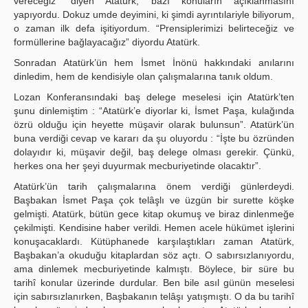
vereceğiz” diyen Atatürk, bazı konuların açıklanmasını
yapıyordu. Dokuz umde deyimini, ki şimdi ayrıntılariyle biliyorum,
o zaman ilk defa işitiyordum. “Prensiplerimizi belirteceğiz ve
formüllerine bağlayacağız” diyordu Atatürk.
Sonradan Atatürk’ün hem İsmet İnönü hakkındaki anılarını
dinledim, hem de kendisiyle olan çalışmalarına tanık oldum.
Lozan Konferansındaki baş delege meselesi için Atatürk’ten
şunu dinlemiştim : “Atatürk’e diyorlar ki, İsmet Paşa, kulağında
özrü olduğu için heyette müşavir olarak bulunsun”. Atatürk’ün
buna verdiği cevap ve kararı da şu oluyordu : “İşte bu özründen
dolayıdır ki, müşavir değil, baş delege olması gerekir. Çünkü,
herkes ona her şeyi duyurmak mecburiyetinde olacaktır”.
Atatürk’ün tarih çalışmalarına önem verdiği günlerdeydi.
Başbakan İsmet Paşa çok telâşlı ve üzgün bir surette köşke
gelmişti. Atatürk, bütün gece kitap okumuş ve biraz dinlenmeğe
çekilmişti. Kendisine haber verildi. Hemen acele hükümet işlerini
konuşacaklardı. Kütüphanede karşılaştıkları zaman Atatürk,
Başbakan’a okuduğu kitaplardan söz açtı. O sabırsızlanıyordu,
ama dinlemek mecburiyetinde kalmıştı. Böylece, bir süre bu
tarihî konular üzerinde durdular. Ben bile asıl günün meselesi
için sabırsızlanırken, Başbakanın telâşı yatışmıştı. O da bu tarihî