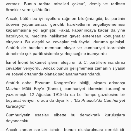
vermez. Bunun tarihte misalleri çoktur”, demiş ve tarihten
örnekler vermişti Atatürk.
Ancak, bütün bu iyi niyetlere rağmen bildiğiniz gibi, bu partinin
ödevini yapamaması, gericilik hareketlerini engelleyememesi
kapanmasına yol açmıştır. Fakat, kapanıncaya kadar da yine
hatırlıyorum, mecliste hakikaten gayet enteresan konuşmalar
oluyordu. Bu eleştiri ve cevaplar çok faydalı duruma gelmişti.
Atatürk de bundan memnun oluyor ve cumhuriyet idaresinin
denetimle çok partili sistemle yerleşeceğine inanıyordu.
İsmet İnönü hükümet işlerini eleştiren S. C. partililere inandırıcı
cevaplar veriyordu. Ancak bunun gelişmemesi zamanın siyasal
ve sosyal ortamında olanak sağlanamamasındandı.
Atatürk daha Erzurum Kongresi’nin bittiği, akşam arkadaşı
Mazhar Müfit Bey’e (Kansu), cumhuriyet idaresini kuracağını
yazdırmıştı. 12 Ağustos 1919’da da Le Temps gazetesine bir
beyanat veriyor, orada da diyor ki :
“Biz Anadolu’da Cumhuriyet
kuracağız”
Cumhuriyetin esasları elbette bu demokratik kuruluşlara
dayanacaktı.
Ancak zaman şartları içinde, bunun oluşturulması gerekli idi.