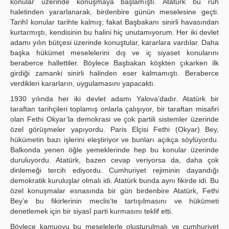
konular üzerinde konuşmaya başlamıştı. Atatürk bu ruh
haletinden yararlanarak, birdenbire günün meselesine geçti.
Tarihî konular tarihte kalmış; fakat Başbakanı sinirli havasından
kurtarmıştı, kendisinin bu halini hiç unutamıyorum. Her iki devlet
adamı yılın bütçesi üzerinde konuştular, kararlara vardılar. Daha
başka hükümet meselelerini dış ve iç siyaset konularını
beraberce hallettiler. Böylece Başbakan köşkten çıkarken ilk
girdiği zamanki sinirli halinden eser kalmamıştı. Beraberce
verdikleri kararların, uygulamasını yapacaktı.
1930 yılında her iki devlet adamı Yalova’dadır. Atatürk bir
taraftan tarihçileri toplamış onlarla çalışıyor, bir taraftan misafiri
olan Fethi Okyar’la demokrasi ve çok partili sistemler üzerinde
özel görüşmeler yapıyordu. Paris Elçisi Fethi (Okyar) Bey,
hükümetin bazı işlerini eleştiriyor ve bunları açıkça söylüyordu.
Balkonda yenen öğle yemeklerinde hep bu konular üzerinde
duruluyordu. Atatürk, bazen cevap veriyorsa da, daha çok
dinlemeği tercih ediyordu. Cumhuriyet rejiminin dayandığı
demokratik kuruluşlar olmalı idi. Atatürk bunda aynı fikirde idi. Bu
özel konuşmalar esnasında bir gün birdenbire Atatürk, Fethi
Bey’e bu fikirlerinin meclis’te tartışılmasını ve hükümeti
denetlemek için bir siyasî parti kurmasını teklif etti.
Böylece kamuoyu bu meselelerle oluşturulmalı ve cumhuriyet