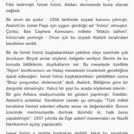
Fikir belirmişti. İsmet İnönü, iktidarı devresinde buna olanak
sağladı.
Bir anım da şudur : 1934 tarihinde soyadı kanunu çıkmıştı.
Atatürk’ün İsmet Paşa için uygun gördüğü ad “İnönü” olmuştur.
Çünkü, Batı Cephesi Komutanı, milletin
“Makûs talihini”
,
İnönü’nde yenmişti : Onun için bu soyadı Atatürk tarafından
kendisine verildi.
Bir de İsmet İnönü başbakanlıktan çekilme olayı üzerinde çok
duruluyor. Birçok anılar söylenir, belgeler veriliyor. Benim de bu
konuda bildiklerim, duyduklarım var. Bu meselede özellikle
“Niyon” konferansını ve Hatay meselesini incelemek gerektiğine
işaret edeceğim. İsmet İnönü başbakanlıktan çekildikten sonra
“Biraz yorgundur, dinlenecek” dedi, Atatürk. Bildiğime göre bir
dargınlık olmamıştır. Yalnız bir şeyi bu arada söylemek isterim :
Bir gün Ankara stadyumunda bir gösteri yapılmıştı. Geldiler,
Atatürk’e anlattılar. Kendisinin cevabı şu olmuştu “Türk milleti
kendisine hizmet edenleri elbette sever ve değerlendirir. Bunun
üzerinde memnuniyetle durmak lâzımdır ki; halk bunu
yapabilmiştir”. 1937 yılında da Ege askerî manevraları ve Nazilli
fabrikasının açılışı yapılacaktı.
İsmet İnönü o tarihte başbakan değildi; fakat bu seyahate