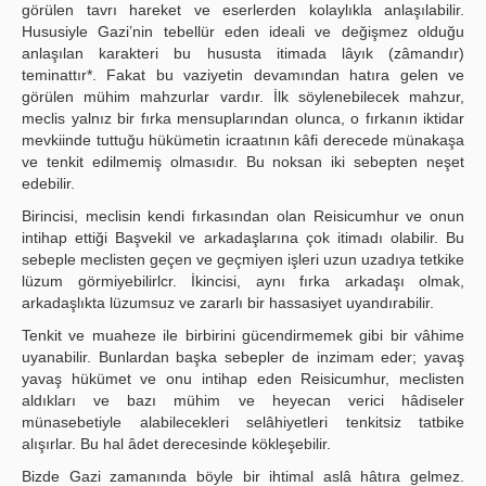
görülen tavrı hareket ve eserlerden kolaylıkla anlaşılabilir.
Hususiyle Gazi’nin tebellür eden ideali ve değişmez olduğu
anlaşılan karakteri bu hususta itimada lâyık (zâmandır)
teminattır*. Fakat bu vaziyetin devamından hatıra gelen ve
görülen mühim mahzurlar vardır. İlk söylenebilecek mahzur,
meclis yalnız bir fırka mensuplarından olunca, o fırkanın iktidar
mevkiinde tuttuğu hükümetin icraatının kâfi derecede münakaşa
ve tenkit edilmemiş olmasıdır. Bu noksan iki sebepten neşet
edebilir.
Birincisi, meclisin kendi fırkasından olan Reisicumhur ve onun
intihap ettiği Başvekil ve arkadaşlarına çok itimadı olabilir. Bu
sebeple meclisten geçen ve geçmiyen işleri uzun uzadıya tetkike
lüzum görmiyebilirlcr. İkincisi, aynı fırka arkadaşı olmak,
arkadaşlıkta lüzumsuz ve zararlı bir hassasiyet uyandırabilir.
Tenkit ve muaheze ile birbirini gücendirmemek gibi bir vâhime
uyanabilir. Bunlardan başka sebepler de inzimam eder; yavaş
yavaş hükümet ve onu intihap eden Reisicumhur, meclisten
aldıkları ve bazı mühim ve heyecan verici hâdiseler
münasebetiyle alabilecekleri selâhiyetleri tenkitsiz tatbike
alışırlar. Bu hal âdet derecesinde kökleşebilir.
Bizde Gazi zamanında böyle bir ihtimal aslâ hâtıra gelmez.