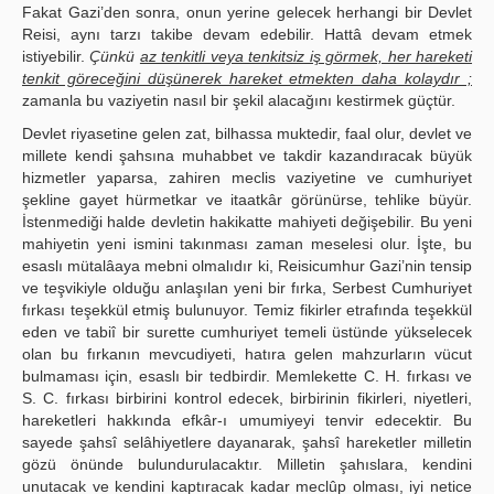
Fakat Gazi’den sonra, onun yerine gelecek herhangi bir Devlet
Reisi, aynı tarzı takibe devam edebilir. Hattâ devam etmek
istiyebilir.
Çünkü
az tenkitli veya tenkitsiz iş görmek, her hareketi
tenkit göreceğini düşünerek hareket etmekten daha kolaydır ;
zamanla bu vaziyetin nasıl bir şekil alacağını kestirmek güçtür.
Devlet riyasetine gelen zat, bilhassa muktedir, faal olur, devlet ve
millete kendi şahsına muhabbet ve takdir kazandıracak büyük
hizmetler yaparsa, zahiren meclis vaziyetine ve cumhuriyet
şekline gayet hürmetkar ve itaatkâr görünürse, tehlike büyür.
İstenmediği halde devletin hakikatte mahiyeti değişebilir. Bu yeni
mahiyetin yeni ismini takınması zaman meselesi olur. İşte, bu
esaslı mütalâaya mebni olmalıdır ki, Reisicumhur Gazi’nin tensip
ve teşvikiyle olduğu anlaşılan yeni bir fırka, Serbest Cumhuriyet
fırkası teşekkül etmiş bulunuyor. Temiz fikirler etrafında teşekkül
eden ve tabiî bir surette cumhuriyet temeli üstünde yükselecek
olan bu fırkanın mevcudiyeti, hatıra gelen mahzurların vücut
bulmaması için, esaslı bir tedbirdir. Memlekette C. H. fırkası ve
S. C. fırkası birbirini kontrol edecek, birbirinin fikirleri, niyetleri,
hareketleri hakkında efkâr-ı umumiyeyi tenvir edecektir. Bu
sayede şahsî selâhiyetlere dayanarak, şahsî hareketler milletin
gözü önünde bulundurulacaktır. Milletin şahıslara, kendini
unutacak ve kendini kaptıracak kadar meclûp olması, iyi netice