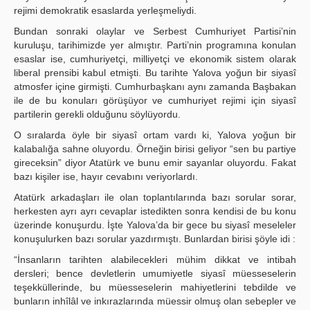
rejimi demokratik esaslarda yerleşmeliydi.
Bundan sonraki olaylar ve Serbest Cumhuriyet Partisi’nin
kuruluşu, tarihimizde yer almıştır. Parti’nin programına konulan
esaslar ise, cumhuriyetçi, milliyetçi ve ekonomik sistem olarak
liberal prensibi kabul etmişti. Bu tarihte Yalova yoğun bir siyasî
atmosfer içine girmişti. Cumhurbaşkanı aynı zamanda Başbakan
ile de bu konuları görüşüyor ve cumhuriyet rejimi için siyasî
partilerin gerekli olduğunu söylüyordu.
O sıralarda öyle bir siyasî ortam vardı ki, Yalova yoğun bir
kalabalığa sahne oluyordu. Örneğin birisi geliyor “sen bu partiye
gireceksin” diyor Atatürk ve bunu emir sayanlar oluyordu. Fakat
bazı kişiler ise, hayır cevabını veriyorlardı.
Atatürk arkadaşları ile olan toplantılarında bazı sorular sorar,
herkesten ayrı ayrı cevaplar istedikten sonra kendisi de bu konu
üzerinde konuşurdu. İşte Yalova’da bir gece bu siyasî meseleler
konuşulurken bazı sorular yazdırmıştı. Bunlardan birisi şöyle idi :
“İnsanların tarihten alabilecekleri mühim dikkat ve intibah
dersleri; bence devletlerin umumiyetle siyasî müesseselerin
teşekküllerinde, bu müesseselerin mahiyetlerini tebdilde ve
bunların inhîlâl ve inkırazlarında müessir olmuş olan sebepler ve