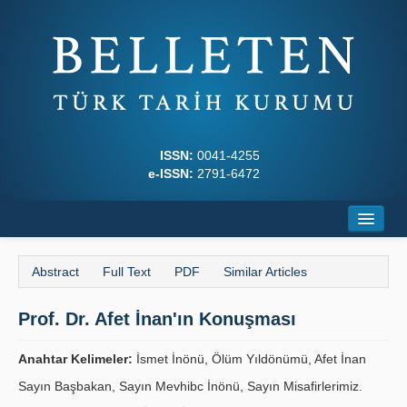
ISSN:
0041-4255
e-ISSN:
2791-6472
Home
Abstract
Full Text
PDF
Similar Articles
About
Prof. Dr. Afet İnan'ın Konuşması
Journal Boards
Writing Rules
Anahtar Kelimeler:
İsmet İnönü, Ölüm Yıldönümü, Afet İnan
Sayın Başbakan, Sayın Mevhibc İnönü, Sayın Misafirlerimiz.
Principles