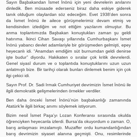
Sayın Başbakandan İsmet İnönü için yeni devrelerin anılarını
Publication Policies
dinledik. Ben müsaade ederseniz biraz daha eskiye giderek
tanık olduğum olaylardan söz edeceğim. Evet 1938’den sonra
Guidelines
da İsmet İnönü ile ailece görüşmelerimiz devam etmiş ve
kendisinden izlediğim ve not ettiğim yazılarım olmuştur. Bu
Contact Us
anma toplantımızda Başbakan konuştukları zaman şu geldi
hatırıma. İkinci Cihan Savaşı yıllarında Cumhurbaşkanı İsmet
İnönü yabancı devlet adamlariyle bir görüşmeden gelmişti, epey
heyecanlı idi. “Anamdan emdiğim süt burnumdan geldi denirse
işte budur” diyordu. Hakikaten o sıralar çok kritik devrelerdi.
Genel siyasî durum ve o toplantıda konuştuklarını uzun uzun
anlatmıştı bize. Bir tarihçi olarak bunları dinlemek benim için çok
ilgi çekici idi.
Sayın Prof. Dr. Sadi Irmak Cumhuriyet devrimizin İsmet İnönü ile
ilgili demokratik gelişmelerinden örnekler verdiler.
Ben daha önceki İsmet İnönü’nün başbakanlığı zamanında
Atatürk’le ilgili birkaç anımı söylemek istiyorum.
Bizim nesil İsmet Paşa’yı Lozan Konferansı sırasında okulda
öğrenciyken heyecanla izlerdi. Bursa’da okuyordum o zaman. O,
barış anlaşması imzalamıştı. Muzaffer ordu kumandanlığından
barış devrimizin siyaset alanına geçmişti. Onu, resimlerinde