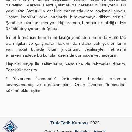
davetliydi. Mareşal Fevzi Çakmak da beraber bulunuyordu. Bu
yolculukta Atatürk’ün özellikle yanımızdakilere söylediği şuydu.
“İsmet İnönü’yü arka sıralarda bırakmamaya dikkat ediniz.”
Şimdi bir takım tefsirler yapıldığı zaman, ben bunları bildiğim için
üzüntü duyuyorum doğrusu.
İsmet İnönü için hem tarihî kişiliği yönünden, hem de Atatürk’le
olan ilgileri ve çalışmaları bakımından daha pek çok anılarım
var. Fakat burada ölüm yıldönümü vesilesiyle, hatırasını
anarken sadece bu konular üzerinde durmakla yetineceğim.
Hepinizi saygı ile selâmlarım, kendisine de rahmetler dilerim.
Teşekkür ederim.
* Yazarken “zamandır” kelimesinin buradaki anlamını
kavrayamamış ve duraklamıştım. Onun üzerine “teminattır”
sözünü eklemiştim.
Türk Tarih Kurumu
. 2026
Other Journals:
Belgeler
·
Höyük