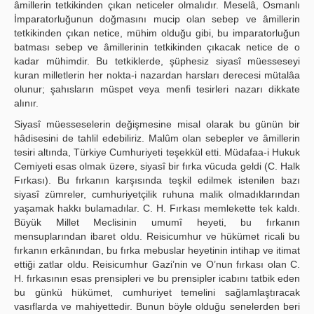
âmillerin tetkikinden çıkan neticeler olmalıdır. Meselâ, Osmanlı
İmparatorluğunun doğmasını mucip olan sebep ve âmillerin
tetkikinden çıkan netice, mühim olduğu gibi, bu imparatorluğun
batması sebep ve âmillerinin tetkikinden çıkacak netice de o
kadar mühimdir. Bu tetkiklerde, şüphesiz siyasî müesseseyi
kuran milletlerin her nokta-i nazardan harsları derecesi mütalâa
olunur; şahısların müspet veya menfi tesirleri nazarı dikkate
alınır.
Siyasî müesseselerin değişmesine misal olarak bu günün bir
hâdisesini de tahlil edebiliriz. Malûm olan sebepler ve âmillerin
tesiri altında, Türkiye Cumhuriyeti teşekkül etti. Müdafaa-i Hukuk
Cemiyeti esas olmak üzere, siyasî bir fırka vücuda geldi (C. Halk
Fırkası). Bu fırkanın karşısında teşkil edilmek istenilen bazı
siyasî zümreler, cumhuriyetçilik ruhuna malik olmadıklarından
yaşamak hakkı bulamadılar. C. H. Fırkası memlekette tek kaldı.
Büyük Millet Meclisinin umumî heyeti, bu fırkanın
mensuplarından ibaret oldu. Reisicumhur ve hükümet ricali bu
fırkanın erkânından, bu fırka mebuslar heyetinin intihap ve itimat
ettiği zatlar oldu. Reisicumhur Gazi’nin ve O’nun fırkası olan C.
H. fırkasının esas prensipleri ve bu prensipler icabını tatbik eden
bu günkü hükümet, cumhuriyet temelini sağlamlaştıracak
vasıflarda ve mahiyettedir. Bunun böyle olduğu senelerden beri