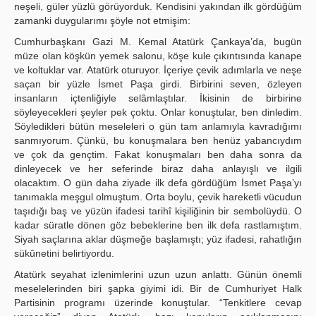
neşeli, güler yüzlü görüyorduk. Kendisini yakından ilk gördüğüm
zamanki duygularımı şöyle not etmişim:
Cumhurbaşkanı Gazi M. Kemal Atatürk Çankaya’da, bugün
müze olan köşkün yemek salonu, köşe kule çıkıntısında kanape
ve koltuklar var. Atatürk oturuyor. İçeriye çevik adımlarla ve neşe
saçan bir yüzle İsmet Paşa girdi. Birbirini seven, özleyen
insanların içtenliğiyle selâmlaştılar. İkisinin de birbirine
söyleyecekleri şeyler pek çoktu. Onlar konuştular, ben dinledim.
Söyledikleri bütün meseleleri o gün tam anlamıyla kavradığımı
sanmıyorum. Çünkü, bu konuşmalara ben henüz yabancıydım
ve çok da gençtim. Fakat konuşmaları ben daha sonra da
dinleyecek ve her seferinde biraz daha anlayışlı ve ilgili
olacaktım. O gün daha ziyade ilk defa gördüğüm İsmet Paşa’yı
tanımakla meşgul olmuştum. Orta boylu, çevik hareketli vücudun
taşıdığı baş ve yüzün ifadesi tarihî kişiliğinin bir sembolüydü. O
kadar süratle dönen göz bebeklerine ben ilk defa rastlamıştım.
Siyah saçlarına aklar düşmeğe başlamıştı; yüz ifadesi, rahatlığın
sükûnetini belirtiyordu.
Atatürk seyahat izlenimlerini uzun uzun anlattı. Günün önemli
meselelerinden biri şapka giyimi idi. Bir de Cumhuriyet Halk
Partisinin programı üzerinde konuştular. “Tenkitlere cevap