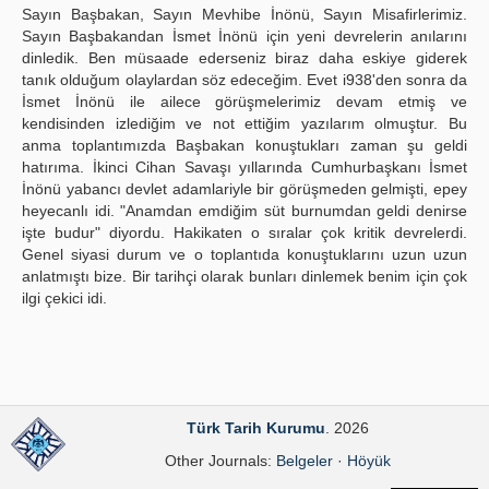
Sayın Başbakan, Sayın Mevhibe İnönü, Sayın Misafirlerimiz.
Publication Policies
Sayın Başbakandan İsmet İnönü için yeni devrelerin anılarını
dinledik. Ben müsaade ederseniz biraz daha eskiye giderek
Guidelines
tanık olduğum olaylardan söz edeceğim. Evet i938'den sonra da
İsmet İnönü ile ailece görüşmelerimiz devam etmiş ve
Contact Us
kendisinden izlediğim ve not ettiğim yazılarım olmuştur. Bu
anma toplantımızda Başbakan konuştukları zaman şu geldi
hatırıma. İkinci Cihan Savaşı yıllarında Cumhurbaşkanı İsmet
İnönü yabancı devlet adamlariyle bir görüşmeden gelmişti, epey
heyecanlı idi. "Anamdan emdiğim süt burnumdan geldi denirse
işte budur" diyordu. Hakikaten o sıralar çok kritik devrelerdi.
Genel siyasi durum ve o toplantıda konuştuklarını uzun uzun
anlatmıştı bize. Bir tarihçi olarak bunları dinlemek benim için çok
ilgi çekici idi.
Türk Tarih Kurumu
. 2026
Other Journals:
Belgeler
·
Höyük