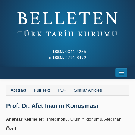
ISSN:
0041-4255
e-ISSN:
2791-6472
Home
Abstract
Full Text
PDF
Similar Articles
About
Prof. Dr. Afet İnan'ın Konuşması
Journal Boards
Writing Rules
Anahtar Kelimeler:
İsmet İnönü, Ölüm Yıldönümü, Afet İnan
Özet
Principles