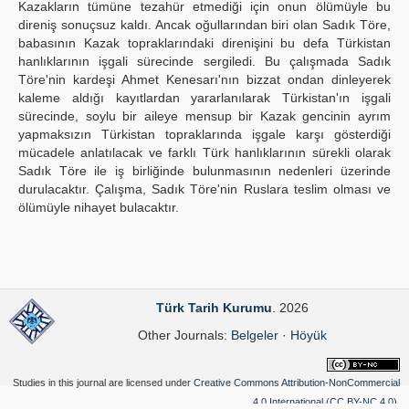
Kazakların tümüne tezahür etmediği için onun ölümüyle bu
direniş sonuçsuz kaldı. Ancak oğullarından biri olan Sadık Töre,
babasının Kazak topraklarındaki direnişini bu defa Türkistan
hanlıklarının işgali sürecinde sergiledi. Bu çalışmada Sadık
Töre'nin kardeşi Ahmet Kenesarı'nın bizzat ondan dinleyerek
kaleme aldığı kayıtlardan yararlanılarak Türkistan'ın işgali
sürecinde, soylu bir aileye mensup bir Kazak gencinin ayrım
yapmaksızın Türkistan topraklarında işgale karşı gösterdiği
mücadele anlatılacak ve farklı Türk hanlıklarının sürekli olarak
Sadık Töre ile iş birliğinde bulunmasının nedenleri üzerinde
durulacaktır. Çalışma, Sadık Töre'nin Ruslara teslim olması ve
ölümüyle nihayet bulacaktır.
Türk Tarih Kurumu
. 2026
Other Journals:
Belgeler
·
Höyük
Studies in this journal are licensed under
Creative Commons Attribution-NonCommercial
4.0 International (CC BY-NC 4.0)
.