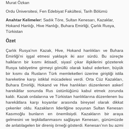
Murat Özkan
Publication Policies
Ordu Üniversitesi, Fen Edebiyat Fakültesi, Tarih Bölümü
Guidelines
Anahtar Kelimeler:
Sadık Töre, Sultan Kenesarı, Kazaklar,
Hokand Hanlığı, Hive Hanlığı, Buhara Emirliği, Çarlık Rusya,
Contact Us
Türkistan
Özet
Çarlık Rusya'nın Kazak, Hive, Hokand hanlıkları ve Buhara
Emirliği'ni işgal etmesi yaklaşık iki asır sürdü. Bu süreçte
halkların bir kısmı iktisadî, siyasî çıkar ilişkilerini gözeterek
Rusya tabiiyetine girmeyi gönüllü olarak kabul ederken, büyük
bir kısmı da Rusların Türk memleketleri üzerine giriştiği istila
hareketine karşı istiklal mücadelesi verdi. Orta Cüz Kazakları,
Buhara Emirliği, Hokand ve Hive hanlıkları düzenlenen askerî
harekâtlar sonunda Rus üstünlüğünü kabul etmek zorunda
kaldı. Kazak ordalarına ve Türkistan hanlıklarına düzenlenen bu
harekâtlara karşı koyanlar arasında bireysel olarak dikkat
çekenler oldu. Kazakların liderliğine soyunan Sultan Kenesarı
Kasımoğlu bunların en önemlisiydi. Kazakların bir araya
gelmesini ve teşkilatlanmasını sağlayan Kenesarı, günümüzde
de anlatılagelen bir direniş örneği gösterdi. Kenesarı'nın bu azmi