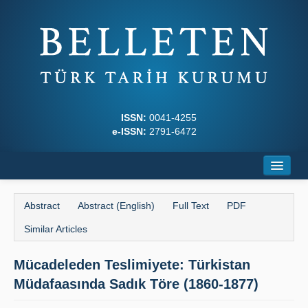
ISSN:
0041-4255
e-ISSN:
2791-6472
Home
Abstract
Abstract (English)
Full Text
PDF
About
Similar Articles
Journal Boards
Mücadeleden Teslimiyete: Türkistan
Writing Rules
Müdafaasında Sadık Töre (1860-1877)
Principles