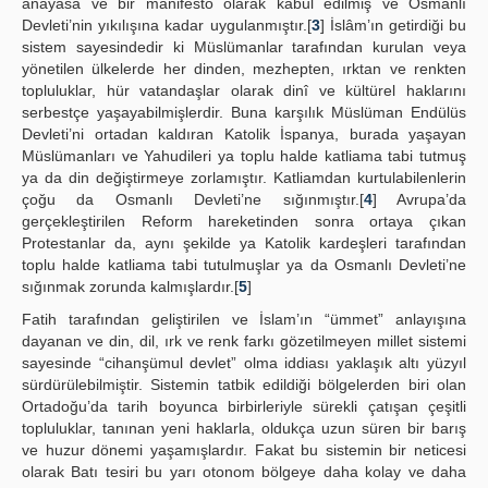
anayasa ve bir manifesto olarak kabul edilmiş ve Osmanlı
Devleti’nin yıkılışına kadar uygulanmıştır.[
3
] İslâm’ın getirdiği bu
sistem sayesindedir ki Müslümanlar tarafından kurulan veya
yönetilen ülkelerde her dinden, mezhepten, ırktan ve renkten
topluluklar, hür vatandaşlar olarak dinî ve kültürel haklarını
serbestçe yaşayabilmişlerdir. Buna karşılık Müslüman Endülüs
Devleti’ni ortadan kaldıran Katolik İspanya, burada yaşayan
Müslümanları ve Yahudileri ya toplu halde katliama tabi tutmuş
ya da din değiştirmeye zorlamıştır. Katliamdan kurtulabilenlerin
çoğu da Osmanlı Devleti’ne sığınmıştır.[
4
] Avrupa’da
gerçekleştirilen Reform hareketinden sonra ortaya çıkan
Protestanlar da, aynı şekilde ya Katolik kardeşleri tarafından
toplu halde katliama tabi tutulmuşlar ya da Osmanlı Devleti’ne
sığınmak zorunda kalmışlardır.[
5
]
Fatih tarafından geliştirilen ve İslam’ın “ümmet” anlayışına
dayanan ve din, dil, ırk ve renk farkı gözetilmeyen millet sistemi
sayesinde “cihanşümul devlet” olma iddiası yaklaşık altı yüzyıl
sürdürülebilmiştir. Sistemin tatbik edildiği bölgelerden biri olan
Ortadoğu’da tarih boyunca birbirleriyle sürekli çatışan çeşitli
topluluklar, tanınan yeni haklarla, oldukça uzun süren bir barış
ve huzur dönemi yaşamışlardır. Fakat bu sistemin bir neticesi
olarak Batı tesiri bu yarı otonom bölgeye daha kolay ve daha