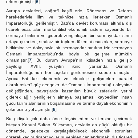
erken girmiştir.[
6
]
Avrupa devletleri, coğrafî keşifl erle, Rönesans ve Reform
hareketleriyle ilim ve teknikte hızla ilerlerken Osmanlı
İmparatorluğu gerilemiştir. Batı’da devlet koruması altında dış
ticareti esas alan merkantilist ekonomik sistem sayesinde bir
sermaye birikimi ve giderek zenginleşen bir sermayedar sınıfı
ortaya çıkarken, sınıfsız bir toplum düzenini esas alan, sermaye
birikimine ve dolayısıyla bir sermayedar sınıfına izin vermeyen
Osmanlı İmparatorluğu’nda böyle bir gelişme mümkün
olmamıştır.[
7
] Bu durum Avrupa’nın iktisaden hızla gelişip
yayıldığı XVIII. yüzyılın ikinci yarısında Osmanlı
İmparatorluğu’nun her açıdan gerilemesine sebep olmuştur.
Ayrıca Batı’daki ekonomik ve teknolojik gelişmelere paralel
olarak askerî güç dengeleri de Osmanlı İmparatorluğu aleyhine
değiştiğinden, savaşlarda kazanılan büyük zaferlerin yerini
giderek ağır yenilgilerin almaya başlaması kaybedilen insan
gücü tarım alanlarının boşalmasına ve tarıma dayalı ekonominin
çökmesine yol açmıştır.[
8
]
Bu gidişatı çok daha önce teşhis eden ve tersine çevirmek
isteyen Kanunî Sultan Süleyman, devletin en güçlü olduğu bir
dönemde, gelecekte karşılaşılabilecek ekonomik sorunları
görerek kadim ticaret yollarını yeniden canlandırmak, dış ticareti