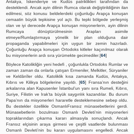
Antakya, İskenderiye ve Kudüs patriklikleri tarafından da
desteklendi. Ancak ayin dilinin Rumca olarak değiştirildiğinin ilan
edilmesi, söz konusu beldelerdeki çoğunluğu Arapça konuşan
cemaatin büyük tepkisine yol açtı. Bu tepki bölgede yerleşmiş
olan ve iyi derecede Arapça konuşan misyonerlerin, ayin dilinin
Rumcaya dönüştürülmesinin Arapları asimile
etmeye/Rumlaştırmaya yönelik bir plan olduğuna dair
propaganda yapabilmeleri için uygun bir zemin hazırladı.
Çoğunluğu Arapça konuşan Ortodoks kitleler kaçınılmaz olarak
bu misyonerlerin ardı sıra yürümekte gecimediler.[
64
]
Böylece Katolikliğin yeni hedefi , çoğunlukla Ortodoks Rumlar ve
zaman zaman da onlarla çatışan Ermeniler, Melkitler, Süryaniler
ve Keldânîler oldu. Katoliklik kısa zamanda Kudüs, Antakya,
Kıbrıs ve Kilikya bölgelerine yayıldı. [
65
] Fransa’nın desteğini
arkalarına alan Kapusenler İstanbul’un yanı sıra Rumeli, Kıbrıs,
Suriye, Filistin ve Irak’ta büyük saygınlık kazandılar. Bu durum
Papa’nın da misyonerleri hararetle desteklemesine sebep oldu.
Bu destekler özellikle OsmanlıFransız münasebetlerini gerdi.
Münasebetlerin bozulması Osmanlı Devleti’nin misyonerleri
topraklarından çıkarma kararı almasıyla sonuçlandı. Ancak
Fransız elçisinin araya girmesi ve çeşitli vaatlerde bulunması
Osmanlı Devleti’nin bu kararı uygulamasını engelledi. Ancak