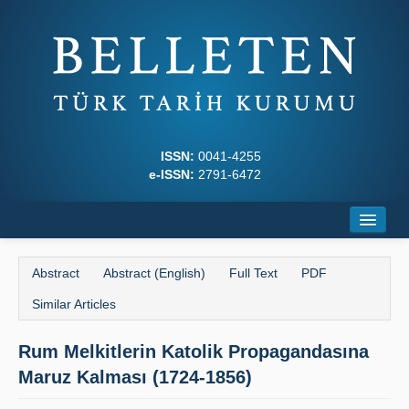
ISSN:
0041-4255
e-ISSN:
2791-6472
Home
Abstract
Abstract (English)
Full Text
PDF
About
Similar Articles
Journal Boards
Rum Melkitlerin Katolik Propagandasına
Writing Rules
Maruz Kalması (1724-1856)
Principles