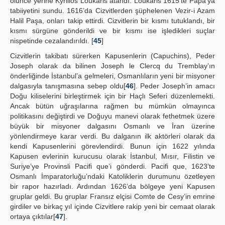
ölünce yerine Kyrillos Loukaris atandı. Loukaris 1615’te Papa’ya
tabiiyetini sundu. 1616’da Cizvitlerden şüphelenen Vezir-i Azam
Halil Paşa, onları takip ettirdi. Cizvitlerin bir kısmı tutuklandı, bir
kısmı sürgüne gönderildi ve bir kısmı ise işledikleri suçlar
nispetinde cezalandırıldı. [
45
]
Cizvitlerin takibatı sürerken Kapusenlerin (Capuchins), Peder
Joseph olarak da bilinen Joseph le Clercq du Tremblay’ın
önderliğinde İstanbul’a gelmeleri, Osmanlıların yeni bir misyoner
dalgasıyla tanışmasına sebep oldu[
46
]. Peder Joseph’in amacı
Doğu kiliselerini birleştirmek için bir Haçlı Seferi düzenlemekti.
Ancak bütün uğraşılarına rağmen bu mümkün olmayınca
politikasını değiştirdi ve Doğuyu manevi olarak fethetmek üzere
büyük bir misyoner dalgasını Osmanlı ve İran üzerine
yönlendirmeye karar verdi. Bu dalganın ilk aktörleri olarak da
kendi Kapusenlerini görevlendirdi. Bunun için 1622 yılında
Kapusen evlerinin kurucusu olarak İstanbul, Mısır, Filistin ve
Suriye’ye Provinsli Pacifi que’i gönderdi. Pacifi que, 1623’te
Osmanlı İmparatorluğu’ndaki Katoliklerin durumunu özetleyen
bir rapor hazırladı. Ardından 1626’da bölgeye yeni Kapusen
gruplar geldi. Bu gruplar Fransız elçisi Comte de Cesy’in emrine
girdiler ve birkaç yıl içinde Cizvitlere rakip yeni bir cemaat olarak
ortaya çıktılar[
47
].