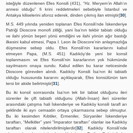
isteğiyle düzenlenen Efes Konsili (431), “Hz. Meryem’in Allah’ın
annesi olduğu” fi krini reddetmeleri sebebiyle İstanbul ve
Antakya kiliselerini aforoz ederek, dinden çıkmış ilan etmiştir[
30
].
M.S. 449 yılında yeniden toplanan Efes Konsili’nde İskenderiye
Patriği Dioscore monofi zitliği, yani İsa’nın tekbir tabiatı olduğu
ve ilahi yönün beşeri yönü emdiğini ve ilahi yönün ağır bastığı
ilkesini kabul etmesi, Papa I. Leon ile Dioscore’nin anlaşmazlığa
düşmesine sebep oldu. Efes Konsili’nin kararlarını kabul
etmeyen Papa, (M.S. 451) Kadıköy’de yeni bir konsil
toplanmasını ve Efes Konsili’nin kararlarının yok hükmünde
sayılmasını onaya sundu. Kabul edilen bu karar neticesinde
Dioscore görevden alındı. Kadıköy Konsili İsa’nın iki tabiatlı
olduğu hususunda kararını açıklayarak, Efes konsülünün tam
tersi bir akide belirtmiştir[
31
].
Bu iki konsil sonrasında İsa’nın tek bir tabiat olduğunu ileri
sürenler ile çift tabiatlı olduğunu (Allah-İnsan) ileri sürenler
arasındaki çatışma hali İskenderiye ve Kadıköy konsili tarafl arı
şeklinde iki ayrı cemaatin ortaya çıkarmasına sebep olmuştur.
Bu iki kesimden Kıbtiler, Ermeniler, Süryaniler İskenderiye
taraftarı, “Melkitler” yani “İmparator taraftarı” olanlar ise Kadıköy
taraftarı olarak nitelendirilmişlerdir[
32
]. Kadıköy Konsili’nde