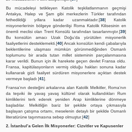
Bu mücadeleyi tetikleyen Katolik teşkilatlanmanın geçmişi
Antakya, Halep ve Şam gibi merkezlerin Türkler tarafından
fethedildiği yıllara kadar uzanmaktadır.[
38
] Katolik
misyonerlerinin bölgeye gönderilişi Roma Katolik Kilisesinin en
önemli meclisi olan Trent Konsülü tarafından tasarlanmıştır.[
39
]
Bu konsülün amacı Uzak Doğu’da yürütülen misyonerlik
faaliyetlerini desteklemekti.[
40
] Ancak konsülün kendi çabalarıyla
beklentilerine ulaşması mümkün görünmediğinden Osmanlı
toplumunu bir arada tutan millet sisteminin parçalanmasına
karar verildi. Bunun için ilk harekete geçen devlet Fransa oldu.
Fransa, kapitülasyonların vermiş olduğu hakları sonuna kadar
kullanarak gizli faaliyet sürdüren misyonerlere açıktan destek
vermeye başladı [
41
].
Fransa’nın desteğini arkalarına alan Katolik Melkitler, Roma’nın
da teşviki ile yavaş yavaş kültürel olarak kullandıkları Rum
kimliklerini terk ederek yeniden Arap kimliklerine dönmeye
başladılar. Melkitliğin bariz bir şekilde ortaya çıkmasıyla
başlayan çatışma ortamı, meselenin detaylı bir şekilde Osmanlı
literatürüne taşınmasına sebep olmuştur.[
42
]
2. İstanbul’a Gelen İlk Misyonerler: Cizvitler ve Kapusenler