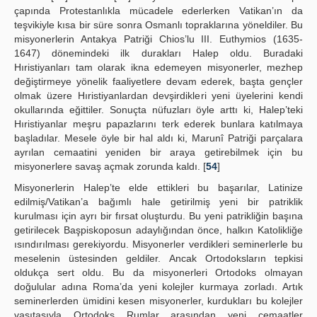
çapında Protestanlıkla mücadele ederlerken Vatikan’ın da
teşvikiyle kısa bir süre sonra Osmanlı topraklarına yöneldiler. Bu
misyonerlerin Antakya Patriği Chios’lu III. Euthymios (1635-
1647) dönemindeki ilk durakları Halep oldu. Buradaki
Hıristiyanları tam olarak ikna edemeyen misyonerler, mezhep
değiştirmeye yönelik faaliyetlere devam ederek, başta gençler
olmak üzere Hıristiyanlardan devşirdikleri yeni üyelerini kendi
okullarında eğittiler. Sonuçta nüfuzları öyle arttı ki, Halep’teki
Hıristiyanlar meşru papazlarını terk ederek bunlara katılmaya
başladılar. Mesele öyle bir hal aldı ki, Marunî Patriği parçalara
ayrılan cemaatini yeniden bir araya getirebilmek için bu
misyonerlere savaş açmak zorunda kaldı. [
54
]
Misyonerlerin Halep’te elde ettikleri bu başarılar, Latinize
edilmiş/Vatikan’a bağımlı hale getirilmiş yeni bir patriklik
kurulması için ayrı bir fırsat oluşturdu. Bu yeni patrikliğin başına
getirilecek Başpiskoposun adaylığından önce, halkın Katolikliğe
ısındırılması gerekiyordu. Misyonerler verdikleri seminerlerle bu
meselenin üstesinden geldiler. Ancak Ortodoksların tepkisi
oldukça sert oldu. Bu da misyonerleri Ortodoks olmayan
doğulular adına Roma’da yeni kolejler kurmaya zorladı. Artık
seminerlerden ümidini kesen misyonerler, kurdukları bu kolejler
vasıtasıyla Ortodoks Rumlar arasından yeni cemaatler