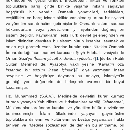
hükmeden ve çeşitli dinden, mezhepten, ırktan ve renkten
topluluklara barış içinde birlikte yaşama imkânı sağlayan
hoşgörülü bir yapıdır. Osmanlı yöneticileri, farklılıkları,
çeşitlilikleri ve barış içinde birlikte var olma şuurunu bir siyaset
ve yönetim sanatı haline getirmişlerdir. Osmanlı sistemi sadece
hükümdarların veya yöneticilerin iyi niyetinden doğmuş bir
sistem değildir. Kaynaklarını eski Türk devlet geleneğinden ve
İslam dininden devşiren bu sistem bütün insanları sevmek ve
onları eşit görmek esası üzerine kurulmuştur. Nitekim Osmanlı
İmparatorluğu’nun manevî kurucusu Şeyh Edebali, vasiyetinde
Orhan Gazi’ye
“İnsanı yücelt ki devletin yücelsin”
[
1
]derken Fatih
Sultan Mehmed de, Ayasofya vakfi yesine
“Kâinatın özü
insandır, bu sözüm insan içindir”
[
2
] diye yazmıştır. İnsan
sevgisine ve hoşgörüye dayanan bu anlayış, İslamiyet’in
getirdiği yeni değerlerle de birleşerek evrensel bir boyut
kazanmıştır.
Hz. Muhammed (S.A.V.), Medine’de devletini kurar kurmaz
burada yaşayan Yahudilere ve Hristiyanlara verdiği
“ahitname”
,
Müslümanlar tarafından kurulan ve yönetilen bütün devletlerce
benimsenmiştir. İslam ülkelerinde yaşayan gayrimüslim
topluluklara dinlerini ve kültürlerini serbestçe yaşamaları hakkı
tanıyan ve
“Medine sözleşmesi”
de denilen bu ahitname, bir