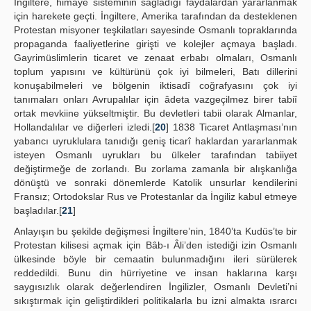
İngiltere, himaye sisteminin sağladığı faydalardan yararlanmak
için harekete geçti. İngiltere, Amerika tarafından da desteklenen
Protestan misyoner teşkilatları sayesinde Osmanlı topraklarında
propaganda faaliyetlerine girişti ve kolejler açmaya başladı.
Gayrimüslimlerin ticaret ve zenaat erbabı olmaları, Osmanlı
toplum yapısını ve kültürünü çok iyi bilmeleri, Batı dillerini
konuşabilmeleri ve bölgenin iktisadî coğrafyasını çok iyi
tanımaları onları Avrupalılar için âdeta vazgeçilmez birer tabiî
ortak mevkiine yükseltmiştir. Bu devletleri tabii olarak Almanlar,
Hollandalılar ve diğerleri izledi.[
20
] 1838 Ticaret Antlaşması’nın
yabancı uyruklulara tanıdığı geniş ticarî haklardan yararlanmak
isteyen Osmanlı uyrukları bu ülkeler tarafından tabiiyet
değiştirmeğe de zorlandı. Bu zorlama zamanla bir alışkanlığa
dönüştü ve sonraki dönemlerde Katolik unsurlar kendilerini
Fransız; Ortodokslar Rus ve Protestanlar da İngiliz kabul etmeye
başladılar.[
21
]
Anlayışın bu şekilde değişmesi İngiltere’nin, 1840’ta Kudüs’te bir
Protestan kilisesi açmak için Bâb-ı Âli’den istediği izin Osmanlı
ülkesinde böyle bir cemaatin bulunmadığını ileri sürülerek
reddedildi. Bunu din hürriyetine ve insan haklarına karşı
saygısızlık olarak değerlendiren İngilizler, Osmanlı Devleti’ni
sıkıştırmak için geliştirdikleri politikalarla bu izni almakta ısrarcı