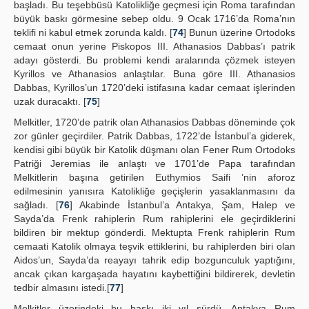
başladı. Bu teşebbüsü Katolikliğe geçmesi için Roma tarafından
büyük baskı görmesine sebep oldu. 9 Ocak 1716’da Roma’nın
teklifi ni kabul etmek zorunda kaldı. [
74
] Bunun üzerine Ortodoks
cemaat onun yerine Piskopos III. Athanasios Dabbas’ı patrik
adayı gösterdi. Bu problemi kendi aralarında çözmek isteyen
Kyrillos ve Athanasios anlaştılar. Buna göre III. Athanasios
Dabbas, Kyrillos’un 1720’deki istifasına kadar cemaat işlerinden
uzak duracaktı. [
75
]
Melkitler, 1720’de patrik olan Athanasios Dabbas döneminde çok
zor günler geçirdiler. Patrik Dabbas, 1722’de İstanbul’a giderek,
kendisi gibi büyük bir Katolik düşmanı olan Fener Rum Ortodoks
Patriği Jeremias ile anlaştı ve 1701’de Papa tarafından
Melkitlerin başına getirilen Euthymios Saifi ’nin aforoz
edilmesinin yanısıra Katolikliğe geçişlerin yasaklanmasını da
sağladı. [
76
] Akabinde İstanbul’a Antakya, Şam, Halep ve
Sayda’da Frenk rahiplerin Rum rahiplerini ele geçirdiklerini
bildiren bir mektup gönderdi. Mektupta Frenk rahiplerin Rum
cemaati Katolik olmaya teşvik ettiklerini, bu rahiplerden biri olan
Aidos’un, Sayda’da reayayı tahrik edip bozgunculuk yaptığını,
ancak çıkan kargaşada hayatını kaybettiğini bildirerek, devletin
tedbir almasını istedi.[
77
]
Melkitler üzerindeki bu baskı iki yıl sürdü. Antakya Rum