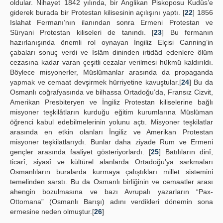
oldular. Nihayet 1842 yılında, bir Anglikan Piskoposu Kudüs’e
giderek burada bir Protestan kilisesinin açılışını yaptı. [
22
] 1856
Islahat Fermanı’nın ilanından sonra Ermeni Protestan ve
Süryani Protestan kiliseleri de tanındı. [
23
] Bu fermanın
hazırlanışında önemli rol oynayan İngiliz Elçisi Canning’in
çabaları sonuç verdi ve İslâm dininden irtidâd edenlere ölüm
cezasına kadar varan çeşitli cezalar verilmesi hükmü kaldırıldı.
Böylece misyonerler, Müslümanlar arasında da propaganda
yapmak ve cemaat devşirmek hürriyetine kavuştular.[
24
] Bu da
Osmanlı coğrafyasında ve bilhassa Ortadoğu’da, Fransız Cizvit,
Amerikan Presbiteryen ve İngiliz Protestan kiliselerine bağlı
misyoner teşkilâtların kurduğu eğitim kurumlarına Müslüman
öğrenci kabul edebilmelerinin yolunu açtı. Misyoner teşkilatlar
arasında en etkin olanları İngiliz ve Amerikan Protestan
misyoner teşkilatlarıydı. Bunlar daha ziyade Rum ve Ermeni
gençler arasında faaliyet gösteriyorlardı. [
25
] Batılıların dinî,
ticarî, siyasî ve kültürel alanlarda Ortadoğu’ya sarkmaları
Osmanlıların buralarda kurmaya çalıştıkları millet sistemini
temelinden sarstı. Bu da Osmanlı birliğinin ve cemaatler arası
ahengin bozulmasına ve bazı Avrupalı yazarların “Pax-
Ottomana” (Osmanlı Barışı) adını verdikleri dönemin sona
ermesine neden olmuştur.[
26
]