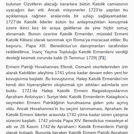
bulunan Cizvitlerin alacağı kararlara bütün Katolik camiasının
uyacağını ilan etti. Ancak misyonerler 1723’te yapılan bu
açıklamaya rağmen aralarında bir uzlaşı sağlayamadılar.
1727’de Katolik liderler bütün bu anlaşmazlıkları konuşmak
üzere ikinci kez bir araya geldilerse de yine hiçbir sonuç
alınamadı. Bunun üzerine Katolik Ermeniler, müstakil Ermeni
Katolik Kilisesi olarak tanınmak için Roma’ya müracaat ettiler. Bu
başvuru, Papa XIII. Benedictus’un danışmanları tarafından
reddedilince, İnanç Yayma Topluluğu Katolik Ermenilere verdiği
desteği kesmek zorunda kaldı (5 Temmuz 1729) [
71
].
Ermeni Patriği Hovahannes Efendi, Osmanlı otoritelerinden izin
alarak Katolikler aleyhine 1741 yılına kadar devam eden yeni bir
kovuşturma başlattı. Bu kovuşturma, Halep Katolik Ermenileri’nin
kendi dini hiyerarşilerini oluşturmak için attıkları adımlarla son
buldu. 1721’de Halep Katolik Ermeni Başpiskoposlarının
Apraham Ardzivyan’ı Suriye’deki Katolik Ermenilerin Katagikos’u
seçmeleri Ermeni Patrikliğinin kurulmasına giden yolu açmış
oldu. Ancak Hovahannes’in bu seçimi tanımaması, Apraham ile
Katolik Ermeni liderler arasında 1742 yılına kadar süren çatışma
sürecini başlattı. 1742 yılında Papa XIV. Benedictus meseleye el
attı ve 26 Kasım 1742’de Apraham’ı Katolik Ermenilerin Patriği
olarak kutsadı. Bununla beraber Katolik Ermeni Patriği Apraham