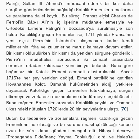
Patriği, Sultan III. Ahmed’e müracaat ederek bir kez daha
sürgüne gönderilmelerini sağladığı Katolik Ermenilerin mallarına
ve paralarına da el koydu. Bu süreç, Fransız elçisi Charles de
Ferriol’in Bâb-ı Âli’nin iç işlerine müdahale etmesiyle ve
Ortodoks Ermeni Patriği’nin Bozcaada’ya sürülmesiyle son
buldu. Katolikliğe geçen Ermeniler ise, 1711 yılında Fransa’nın
yeni elçisi Pierre’nin İstanbul’a ulaşmasına kadar kendi
milletlerinin iftira ve zulümlerine maruz kalmaya devam ettiler.
Bir kısmı öldürülürken bir kısmı da yeniden sürgüne gönderildi.
Pierre’nin müdahalesi sonucunda iki cemaat arasındaki
sorunları ortadan kaldıracak yeni bir yol bulundu. Buna göre
bağımsız bir Katolik Ermeni cemaati oluşturulacaktı. Ancak
1715’te her şey yeniden değişti. Ermeni patrikliğine getirilen
Hovahannes Kolot, Osmanlı hükûmetinden aldığı yetkilere
dayanarak Katolikliğe geçen Ermenileri tutuklatmaya, sürgün
ettirmeye ve zorla eski mezheplerine döndürmeye teşebbüs etti.
Buna rağmen Ermeniler arasında Katoliklik yayıldı ve Osmanlı
ülkesindeki nüfusları 1720’lerde 20 bin seviyelerine ulaştı. [
70
]
Bütün bu tedbirlere ve zorlamalara rağmen Katolikliğe geçen
Ermenilerin ne olacağı ve bu sorunun nasıl çözüleceği konusu
uzun bir süre daha gündemi meşgul etti. Nihayet devreye
“Propaganda Fide/İnanç Yayma Topluluğu” girdi ve Halep’te