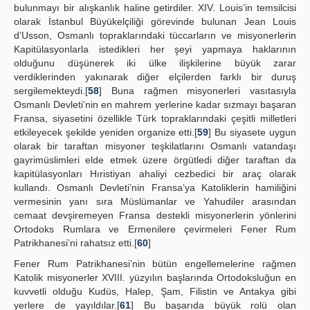
bulunmayı bir alışkanlık haline getirdiler. XIV. Louis’in temsilcisi
olarak İstanbul Büyükelçiliği görevinde bulunan Jean Louis
d’Usson, Osmanlı topraklarındaki tüccarların ve misyonerlerin
Kapitülasyonlarla istedikleri her şeyi yapmaya haklarının
olduğunu düşünerek iki ülke ilişkilerine büyük zarar
verdiklerinden yakınarak diğer elçilerden farklı bir duruş
sergilemekteydi.[
58
] Buna rağmen misyonerleri vasıtasıyla
Osmanlı Devleti’nin en mahrem yerlerine kadar sızmayı başaran
Fransa, siyasetini özellikle Türk topraklarındaki çeşitli milletleri
etkileyecek şekilde yeniden organize etti.[
59
] Bu siyasete uygun
olarak bir taraftan misyoner teşkilatlarını Osmanlı vatandaşı
gayrimüslimleri elde etmek üzere örgütledi diğer taraftan da
kapitülasyonları Hıristiyan ahaliyi cezbedici bir araç olarak
kullandı. Osmanlı Devleti’nin Fransa’ya Katoliklerin hamiliğini
vermesinin yanı sıra Müslümanlar ve Yahudiler arasından
cemaat devşiremeyen Fransa destekli misyonerlerin yönlerini
Ortodoks Rumlara ve Ermenilere çevirmeleri Fener Rum
Patrikhanesi’ni rahatsız etti.[
60
]
Fener Rum Patrikhanesi’nin bütün engellemelerine rağmen
Katolik misyonerler XVIII. yüzyılın başlarında Ortodoksluğun en
kuvvetli olduğu Kudüs, Halep, Şam, Filistin ve Antakya gibi
yerlere de yayıldılar.[
61
] Bu başarıda büyük rolü olan