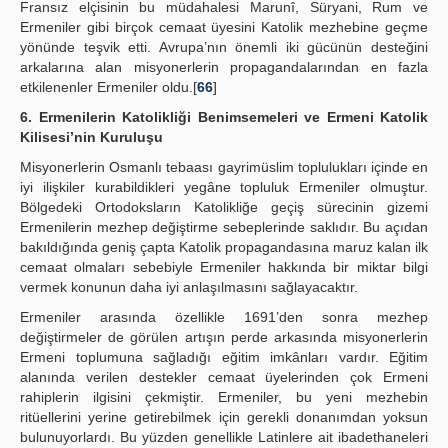
Fransız elçisinin bu müdahalesi Marunî, Süryani, Rum ve
Ermeniler gibi birçok cemaat üyesini Katolik mezhebine geçme
yönünde teşvik etti. Avrupa’nın önemli iki gücünün desteğini
arkalarına alan misyonerlerin propagandalarından en fazla
etkilenenler Ermeniler oldu.[
66
]
6. Ermenilerin Katolikliği Benimsemeleri ve Ermeni Katolik
Kilisesi’nin Kuruluşu
Misyonerlerin Osmanlı tebaası gayrimüslim toplulukları içinde en
iyi ilişkiler kurabildikleri yegâne topluluk Ermeniler olmuştur.
Bölgedeki Ortodoksların Katolikliğe geçiş sürecinin gizemi
Ermenilerin mezhep değiştirme sebeplerinde saklıdır. Bu açıdan
bakıldığında geniş çapta Katolik propagandasına maruz kalan ilk
cemaat olmaları sebebiyle Ermeniler hakkında bir miktar bilgi
vermek konunun daha iyi anlaşılmasını sağlayacaktır.
Ermeniler arasında özellikle 1691’den sonra mezhep
değiştirmeler de görülen artışın perde arkasında misyonerlerin
Ermeni toplumuna sağladığı eğitim imkânları vardır. Eğitim
alanında verilen destekler cemaat üyelerinden çok Ermeni
rahiplerin ilgisini çekmiştir. Ermeniler, bu yeni mezhebin
ritüellerini yerine getirebilmek için gerekli donanımdan yoksun
bulunuyorlardı. Bu yüzden genellikle Latinlere ait ibadethaneleri