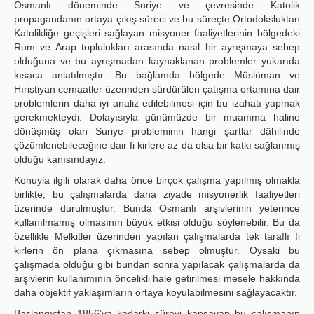
Osmanlı döneminde Suriye ve çevresinde Katolik
propagandanın ortaya çıkış süreci ve bu süreçte Ortodoksluktan
Katolikliğe geçişleri sağlayan misyoner faaliyetlerinin bölgedeki
Rum ve Arap toplulukları arasında nasıl bir ayrışmaya sebep
olduğuna ve bu ayrışmadan kaynaklanan problemler yukarıda
kısaca anlatılmıştır. Bu bağlamda bölgede Müslüman ve
Hıristiyan cemaatler üzerinden sürdürülen çatışma ortamına dair
problemlerin daha iyi analiz edilebilmesi için bu izahatı yapmak
gerekmekteydi. Dolayısıyla günümüzde bir muamma haline
dönüşmüş olan Suriye probleminin hangi şartlar dâhilinde
çözümlenebileceğine dair fi kirlere az da olsa bir katkı sağlanmış
olduğu kanısındayız.
Konuyla ilgili olarak daha önce birçok çalışma yapılmış olmakla
birlikte, bu çalışmalarda daha ziyade misyonerlik faaliyetleri
üzerinde durulmuştur. Bunda Osmanlı arşivlerinin yeterince
kullanılmamış olmasının büyük etkisi olduğu söylenebilir. Bu da
özellikle Melkitler üzerinden yapılan çalışmalarda tek taraflı fi
kirlerin ön plana çıkmasına sebep olmuştur. Oysaki bu
çalışmada olduğu gibi bundan sonra yapılacak çalışmalarda da
arşivlerin kullanımının öncelikli hale getirilmesi mesele hakkında
daha objektif yaklaşımların ortaya koyulabilmesini sağlayacaktır.
Başlangıçtan 1856’ya kadarki süreyi kapsayan bu çalışmanın