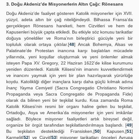
3. Doğu Akdeniz’de Misyonerlerin Altın Çağı: Rönesans
Doğu Akdeniz’de faaliyet gösteren Katolik misyonerler için XVII.
yüzyıl, adeta altın bir çağ niteliğindeydi. Bilhassa Fransa’da
gerçekleşen Rönesans hareketi, hem Cizvitleri ve hem de
Kapusenleri büyük çapta etkiledi. Bu etkiyle söz konusu tarikatlar
doğuya yöneldiler ve Roma’nın birleştirici gücüyle yeni bir
topluluk olarak ortaya çıktılar.[
48
] Ancak Bohemya, Alsas ve
Palatinate’de Protestan inancına karşı başlatılan mücadele
yıllarında, yeni koşullar oluşturmak ve yeni önlemler almak
isteyen Papa XV. Gregory, 22 Haziran 1622’de kilise kurumunu
yeniden düzenledi. Katolik Kilisesi’nin imanını kuvvetlendirmek
ve inancını yaymak için yeni bir plan hazırlayarak yürürlüğe
koydu. Katolikliği diğer inançlara karşı daha güçlü kılmak adına
İnanç Yayma Cemiyeti
(Sacra Congregatio Christiano Nomini
Propaganda veya Sacra Congregatio de Propaganda Fide)
olarak da bilinen yeni bir teşkilat kurdu. Kısa zamanda Roma
Katolik Kilisesi’nin resmi bir organı haline gelen bu teşkilat,
Ortadoğu, Asya ve Amerika’da misyonerler için yeni imkânlar
sağladı. Böylece misyoner faaliyetleri artık bireysel değil,
organize bir örgüt tarafından teşkilatlandırılmaya başlandı. [
49
]
Bu teşkilatın desteklediği Fransisken,[
50
] Kapusen,[
51
]
Karmelit[
52
] ve Cizvit[
53
] misyoner tarikatları önceleri Avrupa