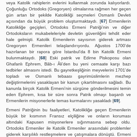
veya Katolik rahiplerin evlerini kullanmak zorunda kalıyorlardı.
Çoğunluğu Ortodoks (Gregoryen) olmalarına rağmen her geçen
gün artan bir şekilde Katolikliği seçmeleri Osmanlı Devleti
açısından da büyük problem oluşturmaktaydı. [
67
] Ermenilerin
Katolikliğe geçişleri, Ortodoks Ermeni Patriği’nin ve diğer
Ortodoksların mukabeleleriyle devletin güvenliğini tehdit eder
hale gelmişti. Katolik Ermenilerin sayısının giderek artması
Gregoryen Ermenileri telaşlandırıyordu. Ağustos 1700’de
hazırlanan bir rapora göre İstanbul’da 8 bin Katolik Ermeni
bulunmaktaydı. [
68
] Eski patrik ve Edirne Piskoposu olan
Ghafanlı Ephrem, Bâb-ı Âli’den bu yeni cemaate karşı bazı
tedbirler almasını istedi. Bu gayretkeşliğinin meyvelerini 1701’de
topladı ve Osmanlı tebaası gayrimüslimlerin mezhep
değiştirmelerini yasaklayan bir kanun çıkartılmasını sağladı. Bu
kanunla birçok Katolik Ermeni’nin sürgüne gönderilmesini temin
eden Ephrem, kısa bir süre sonra Patrik olmayı başardı ve
Ermenilerin misyonerlerle temas kurmalarını yasakladı [
69
].
Ermeni Patriğinin bu faaliyetleri, Katolikliğe geçen Ermenilerin
büyük bir kısmının Fransız elçiliğine ve onların koruması
altındaki Kapusen misyonerlere sığınmasına sebep oldu.
Ortodoks Ermeniler ile Katolik Ermeniler arasındaki problemler
giderek karşılıklı restleşmelere ve çatışmalara dönüştü. Ermeni