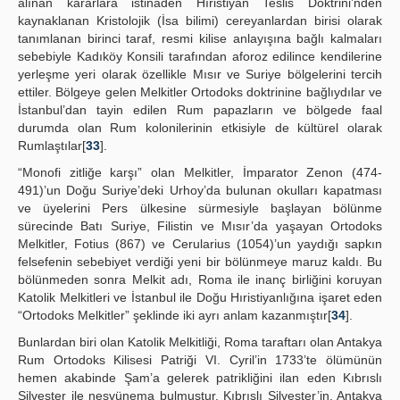
alınan kararlara istinaden Hıristiyan Teslis Doktrini’nden
kaynaklanan Kristolojik (İsa bilimi) cereyanlardan birisi olarak
tanımlanan birinci taraf, resmi kilise anlayışına bağlı kalmaları
sebebiyle Kadıköy Konsili tarafından aforoz edilince kendilerine
yerleşme yeri olarak özellikle Mısır ve Suriye bölgelerini tercih
ettiler. Bölgeye gelen Melkitler Ortodoks doktrinine bağlıydılar ve
İstanbul’dan tayin edilen Rum papazların ve bölgede faal
durumda olan Rum kolonilerinin etkisiyle de kültürel olarak
Rumlaştılar[
33
].
“Monofi zitliğe karşı” olan Melkitler, İmparator Zenon (474-
491)’un Doğu Suriye’deki Urhoy’da bulunan okulları kapatması
ve üyelerini Pers ülkesine sürmesiyle başlayan bölünme
sürecinde Batı Suriye, Filistin ve Mısır’da yaşayan Ortodoks
Melkitler, Fotius (867) ve Cerularius (1054)’un yaydığı sapkın
felsefenin sebebiyet verdiği yeni bir bölünmeye maruz kaldı. Bu
bölünmeden sonra Melkit adı, Roma ile inanç birliğini koruyan
Katolik Melkitleri ve İstanbul ile Doğu Hıristiyanlığına işaret eden
“Ortodoks Melkitler” şeklinde iki ayrı anlam kazanmıştır[
34
].
Bunlardan biri olan Katolik Melkitliği, Roma taraftarı olan Antakya
Rum Ortodoks Kilisesi Patriği VI. Cyril’in 1733’te ölümünün
hemen akabinde Şam’a gelerek patrikliğini ilan eden Kıbrıslı
Silvester ile neşvünema bulmuştur. Kıbrıslı Silvester’in, Antakya