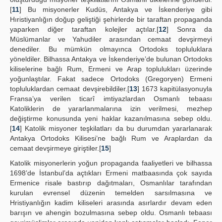
[
11
] Bu misyonerler Kudüs, Antakya ve İskenderiye gibi
Hıristiyanlığın doğup geliştiği şehirlerde bir taraftan propaganda
yaparken diğer taraftan kolejler açtılar.[
12
] Sonra da
Müslümanlar ve Yahudiler arasından cemaat devşirmeyi
denediler. Bu mümkün olmayınca Ortodoks topluluklara
yöneldiler. Bilhassa Antakya ve İskenderiye’de bulunan Ortodoks
kiliselerine bağlı Rum, Ermeni ve Arap toplulukları üzerinde
yoğunlaştılar. Fakat sadece Ortodoks (Gregoryen) Ermeni
topluluklardan cemaat devşirebildiler.[
13
] 1673 kapitülasyonuyla
Fransa’ya verilen ticarî imtiyazlardan Osmanlı tebaası
Katoliklerin de yararlanmalarına izin verilmesi, mezhep
değiştirme konusunda yeni haklar kazanılmasına sebep oldu.
[
14
] Katolik misyoner teşkilatları da bu durumdan yararlanarak
Antakya Ortodoks Kilisesi’ne bağlı Rum ve Araplardan da
cemaat devşirmeye giriştiler.[
15
]
Katolik misyonerlerin yoğun propaganda faaliyetleri ve bilhassa
1698’de İstanbul’da açtıkları Ermeni matbaasında çok sayıda
Ermenice risale bastırıp dağıtmaları, Osmanlılar tarafından
kurulan evrensel düzenin temelden sarsılmasına ve
Hristiyanlığın kadim kiliseleri arasında asırlardır devam eden
barışın ve ahengin bozulmasına sebep oldu. Osmanlı tebaası