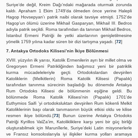
Suriye’de değil, Kreim Dağı’ndaki mağarada oturmak zorunda
kaldı. Apraham 1 Ekim 1749’da ölmeden önce yerine Halepli
Hagop Hovsepyan’ı patrik naibi olarak tavsiye etmişti. 1752’de
Hagop’un ölümü üzerine Mikhail Gasparyan, Mikhail III. Bedros
adıyla patrik seçildi. Roma tarafından da tanınan Mikhail Bedros,
İstanbul Ermeni Patriği ile yetki alanlarının genişletilmesine
yönelik 1759 yılına kadar süren bir dizi tartışma yaşadı. [
72
]
7. Antakya Ortodoks Kilisesi’nin İkiye Bölünmesi
XVIII. yüzyılın ilk yarısı, Katolik Ermenilerin ayrı bir millet olma ve
Gregoryen Ermeni Patrikliğinden bağımsız yeni bir patriklik
kurma mücadeleleriyle geçti. Ortodokslardan devşirilen
Katoliklerin (Melkitlerin) Roma Katolik Kilisesi (Papalık)
tarafından tanınma sürecinin başladığı bu dönemde Antakya
Rum Ortodoks Kilisesi de bölünmenin eşiğine geldi. Bu
bölünmede Roma Katolik Kilisesi’nin (Papalık) 1701’de
Euthymios Saifi ’yi ortodoksluktan devşirilen Rum kökenli Melkit
Katoliklerinin başı olarak tanımasının büyük etkisi oldu ve kilise
resmen ikiye bölündü.[
73
] Bunun üzerine Antakya Ortodoks
Patriği Kyrillos ValZa’im, Katolikliklere karşı yeni bir güç birliği
oluşturabilmek için Marunîlerle, Suriye’deki Latin misyonerlerle
ve Fransız konsoloslarıyla iyi ilişkiler kurma yolları aramaya