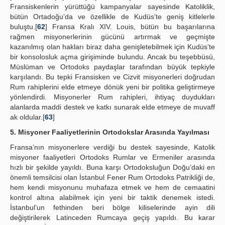
Fransiskenlerin yürüttüğü kampanyalar sayesinde Katoliklik,
bütün Ortadoğu’da ve özellikle de Kudüs’te geniş kitlelerle
buluştu.[
62
] Fransa Kralı XIV. Louis, bütün bu başarılarına
rağmen misyonerlerinin gücünü artırmak ve geçmişte
kazanılmış olan hakları biraz daha genişletebilmek için Kudüs’te
bir konsolosluk açma girişiminde bulundu. Ancak bu teşebbüsü,
Müslüman ve Ortodoks paydaşlar tarafından büyük tepkiyle
karşılandı. Bu tepki Fransisken ve Cizvit misyonerleri doğrudan
Rum rahiplerini elde etmeye dönük yeni bir politika geliştirmeye
yönlendirdi. Misyonerler Rum rahipleri, ihtiyaç duydukları
alanlarda maddi destek ve katkı sunarak elde etmeye de muvaff
ak oldular.[
63
]
5. Misyoner Faaliyetlerinin Ortodokslar Arasında Yayılması
Fransa’nın misyonerlere verdiği bu destek sayesinde, Katolik
misyoner faaliyetleri Ortodoks Rumlar ve Ermeniler arasında
hızlı bir şekilde yayıldı. Buna karşı Ortodoksluğun Doğu’daki en
önemli temsilcisi olan İstanbul Fener Rum Ortodoks Patrikliği de,
hem kendi misyonunu muhafaza etmek ve hem de cemaatini
kontrol altına alabilmek için yeni bir taktik denemek istedi.
İstanbul’un fethinden beri bölge kiliselerinde ayin dili
değiştirilerek Latinceden Rumcaya geçiş yapıldı. Bu karar