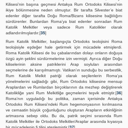
Kilisesi’nin başına geçmesi Antakya Rum Ortodoks Kilisesi’nin
ikiye bölünmesine neden olmuştur. Bir tarafta Silvester’e biat
edenler diğer tarafta Doğu Roma/Bizans kilisesine bağlılığını
sürdürenler. Bunlardan Roma’ya biat edenler sonradan Rum
Katolik Melkitler veya sadece Rum Katolikler olarak
adlandırılmışlardır.[
35
]
Rum Katolik Melkitler, başlangıçta Ortodoks teolojisini Roma
teolojisiyle eşdeğer hale getirmek için mücadele etmişlerdi.
Roma Katolik Kilisesi de bu çabalarından dolayı onların doğuya
özgü ayin şeklini sürdürmelerine izin vermişti. Ayrıca diğer Doğu
kiliselerinin aksine patriklerini Arap soyluları arasından
seçmelerine de karışılmamıştı. Vatikan’ın sunduğu bu serbestlik,
Rum Katolik Melkit patriği olarak seçilenlerin Roma’ya
yönelmelerini sağladığı gibi, Rum Ortodoks kilisesine mensup
Araplardan ve Rumlardan birçoklarının da mezhep değiştirerek
Katolikliğe yani Rum Melkitliğe geçmelerini teşvik etmiştir.[
36
]
Roma’nın uyguladığı bu politika, zaman içerisinde Antakya
Ortodoks Rum Kilisesi’ndeki Rum hegemonyasının kırılmasına
ve cemaatin büyük çoğunluğunu oluşturan Arapların etkinliğinin
artmasına sebep oldu. Bu da, patrik seçimi sırasında Rum
Katolik Melkitler ile Ortodoks Melkitler/Araplar arasında kıyasıya
bir mücadelenin fi tilini ateşlemiştir.[
37
]