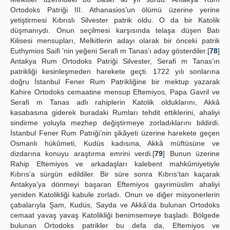
Ortodoks Patriği III. Athanasios’un ölümü üzerine yerine
yetiştirmesi Kıbrıslı Silvester patrik oldu. O da bir Katolik
düşmanıydı. Onun seçilmesi karşısında telaşa düşen Batı
Kilisesi mensupları, Melkitlerin adayı olarak bir önceki patrik
Euthymios Saifi ’nin yeğeni Serafi m Tanas’ı aday gösterdiler.[
78
]
Antakya Rum Ortodoks Patriği Silvester, Serafi m Tanas’ın
patrikliği kesinleşmeden harekete geçti. 1722 yılı sonlarına
doğru İstanbul Fener Rum Patrikliğine bir mektup yazarak
Kahire Ortodoks cemaatine mensup Eftemiyos, Papa Gavril ve
Serafi m Tanas adlı rahiplerin Katolik olduklarını, Akkâ
kasabasına giderek buradaki Rumları tehdit ettiklerini, ahaliyi
sindirme yoluyla mezhep değiştirmeye zorladıklarını bildirdi.
İstanbul Fener Rum Patriği’nin şikâyeti üzerine harekete geçen
Osmanlı hükûmeti, Kudüs kadısına, Akkâ müftüsüne ve
dizdarına konuyu araştırma emrini verdi.[
79
] Bunun üzerine
Rahip Eftemiyos ve arkadaşları kalebent mahkûmiyetiyle
Kıbrıs’a sürgün edildiler. Bir süre sonra Kıbrıs’tan kaçarak
Antakya’ya dönmeyi başaran Eftemiyos gayrimüslim ahaliyi
yeniden Katolikliği kabule zorladı. Onun ve diğer misyonerlerin
çabalarıyla Şam, Kudüs, Sayda ve Akkâ’da bulunan Ortodoks
cemaat yavaş yavaş Katolikliği benimsemeye başladı. Bölgede
bulunan Ortodoks patrikler bu defa da, Eftemiyos ve