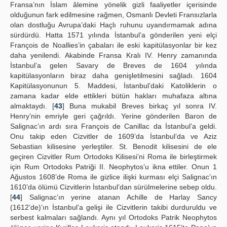
Fransa’nın İslam âlemine yönelik gizli faaliyetler içerisinde
olduğunun fark edilmesine rağmen, Osmanlı Devleti Fransızlarla
olan dostluğu Avrupa’daki Haçlı ruhunu uyandırmamak adına
sürdürdü. Hatta 1571 yılında İstanbul’a gönderilen yeni elçi
François de Noallies’in çabaları ile eski kapitülasyonlar bir kez
daha yenilendi. Akabinde Fransa Kralı IV. Henry zamanında
İstanbul’a gelen Savary de Breves de 1604 yılında
kapitülasyonların biraz daha genişletilmesini sağladı. 1604
Kapitülasyonunun 5. Maddesi, İstanbul’daki Katoliklerin o
zamana kadar elde ettikleri bütün hakları muhafaza altına
almaktaydı. [
43
] Buna mukabil Breves birkaç yıl sonra IV.
Henry’nin emriyle geri çağrıldı. Yerine gönderilen Baron de
Salignac’ın ardı sıra François de Canillac da İstanbul’a geldi.
Onu takip eden Cizvitler de 1609’da İstanbul’da ve Aziz
Sebastian kilisesine yerleştiler. St. Benodit kilisesini de ele
geçiren Cizvitler Rum Ortodoks Kilisesi’ni Roma ile birleştirmek
için Rum Ortodoks Patriği II. Neophytos’u ikna ettiler. Onun 1
Ağustos 1608’de Roma ile gizlice ilişki kurması elçi Salignac’ın
1610’da ölümü Cizvitlerin İstanbul’dan sürülmelerine sebep oldu.
[
44
] Salignac’ın yerine atanan Achille de Harlay Sancy
(1612’de)’ın İstanbul’a gelişi ile Cizvitlerin takibi durduruldu ve
serbest kalmaları sağlandı. Aynı yıl Ortodoks Patrik Neophytos