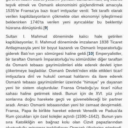
teşvik etmek ve Osmanlı ekonomisini güçlendirmek amacıyla
1535’te Fransa’ya bazı ticarî imtiyazlar verdi. Tek taraflı olarak
verilen kapitülasyonların çökmekte olan ekonomiyi iyileştirmesi
beklenirken 1740’ta verilen yeni ayrıcalıklar bu beklentiyi
hüsrana dönüştürdü.[
9
]
Sultan I. Mahmud döneminde kalıcı hale getirilen
kapitülasyonlar, II. Mahmud döneminde imzalanan 1838 Ticaret
Antlaşmasıyla yeni bir boyut kazandı ve Osmanlı İmparatorluğu
giderek Batı’nın yarı sömürgesi haline geldi.[
10
] Emperyalistler,
bir taraftan Osmanlı İmparatorluğu’nu sömürdüler diğer taraftan
da Osmanlı tebaası gayrimüslimleri elde ederek devleti içten
çökertmeye başladılar. Osmanlı Devleti’nden elde ettikleri ticarî
imtiyazlara dinî ve hukukî cemaat haklarını da ilave ederek
Osmanlı tebaası gayrimüslimler üzerinde “himaye” ye dayanan
yeni bir sistem oluşturdular. Fransa Ortadoğu’yu ticarî nüfuz
sahası haline getirmek istedi. Bunun için de XVI. yüz yılın
sonlarına doğru harekete geçti ve güvenebileceği bir partner
aradı. Amacı Osmanlı tebaasından yeni bir cemaat devşirmekti.
Fransa, Papa ile birlikte hareket ederek Venedik ve Padua’da
Rum çocukları için özel kolejler açtırdı (1590–1642). Bunun yanı
sıra Katolikliğin en bağnaz kolu olan Cizvit papazlarından
oluşturduğu misyoner teşkilatlarını Osmanlı ülkelerine gönderdi.