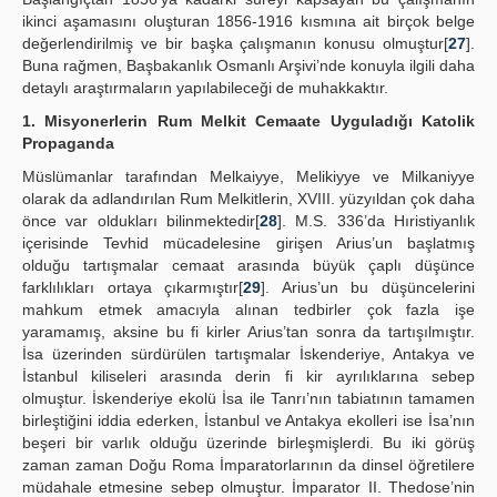
ikinci aşamasını oluşturan 1856-1916 kısmına ait birçok belge
değerlendirilmiş ve bir başka çalışmanın konusu olmuştur[
27
].
Buna rağmen, Başbakanlık Osmanlı Arşivi’nde konuyla ilgili daha
detaylı araştırmaların yapılabileceği de muhakkaktır.
1. Misyonerlerin Rum Melkit Cemaate Uyguladığı Katolik
Propaganda
Müslümanlar tarafından Melkaiyye, Melikiyye ve Milkaniyye
olarak da adlandırılan Rum Melkitlerin, XVIII. yüzyıldan çok daha
önce var oldukları bilinmektedir[
28
]. M.S. 336’da Hıristiyanlık
içerisinde Tevhid mücadelesine girişen Arius’un başlatmış
olduğu tartışmalar cemaat arasında büyük çaplı düşünce
farklılıkları ortaya çıkarmıştır[
29
]. Arius’un bu düşüncelerini
mahkum etmek amacıyla alınan tedbirler çok fazla işe
yaramamış, aksine bu fi kirler Arius’tan sonra da tartışılmıştır.
İsa üzerinden sürdürülen tartışmalar İskenderiye, Antakya ve
İstanbul kiliseleri arasında derin fi kir ayrılıklarına sebep
olmuştur. İskenderiye ekolü İsa ile Tanrı’nın tabiatının tamamen
birleştiğini iddia ederken, İstanbul ve Antakya ekolleri ise İsa’nın
beşeri bir varlık olduğu üzerinde birleşmişlerdi. Bu iki görüş
zaman zaman Doğu Roma İmparatorlarının da dinsel öğretilere
müdahale etmesine sebep olmuştur. İmparator II. Thedose’nin