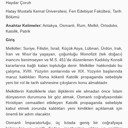
Haydar Çoruh
Publication Policies
Hatay Mustafa Kemal Üniversitesi, Fen Edebiyat Fakültesi, Tarih
Bölümü
Guidelines
Anahtar Kelimeler:
Antakya, Osmanlı, Rum, Melkit, Ortodoks,
Contact Us
Katolik, Patrik
Giriş
Melkitler; Suriye, Filistin, İsrail, Küçük Asya, Lübnan, Ürdün, Irak,
İran ve Mısır’da yaşayan, çoğunluğu Monofizit (tek doğacı)
inancını benimseyen ve M.S. 451’de düzenlenen Kadıköy Konsili
kararlarına bağlı kalan topluluğa denir. Melkitler hakkındaki bu
çalışma, XVIII. Yüzyılın sonlarında ve XIX. Yüzyılın başlarında
maruz kaldıkları Roma kökenli Katolik propaganda sebebiyle
yeni bir rol ile tarih sahnesine çıkışlarını konu almaktadır.
Melkitlerin Katoliklerle olan ilişkilerini ele almadan önce İslam
dünyasının durumuna bir göz atmak, Osmanlı coğrafyasındaki
Hıristiyan cemaatleri etkileyen Katolik propaganda sebebiyle
kabul etmek zorunda kaldıkları yeni kimlikleri açıklamak için
önemli bir adım olacaktır.
Osmanlı İmparatorluğu, üç kıtada geniş bir coğrafyaya