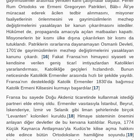
gayrimüslimler arasında yeniden kanlı çatışmalar başladı. Fener
Rum Ortodoks ve Ermeni Gregoryen Patrikleri, Bâb-ı Âli’ye
müracaat ederek âcilen tedbir alınmasını, misyoner
faaliyetlerinin önlenmesini ve gayrimüslimlerin mezhep
değiştirmelerini yasaklayan bir kanun çıkarılmasını istediler.
Hükûmet de, propaganda amacıyla açılan matbaaları kapattı.
Misyonerlerin bir kısmı ülke dışına çıkarılırken bir kısmı da
tutuklandı. Patriklerin ısrarlarına dayanamayan Osmanlı Devleti,
1701’de gayrimüslimlerin mezhep değiştirmelerini yasaklayan
kanunu çıkardı. [
16
] Fakat Fransa’nın himayeci siyaseti ve
kendisine verilen geniş ticarî imtiyazlardan Katolikleri
yararlandırması, Katolikliğe geçişleri hızlandırdı. Bunun
neticesinde Katoliklik Ermeniler arasında hızlı bir şekilde yayıldı.
Fransa’nın desteklediği Katolik Ermeniler 1830’da bağımsız
Katolik Ermeni Kilisesini kurmayı başardılar.[
17
]
Fransa bu sayede Doğu Akdeniz ticaretinde kullanmak istediği
partneri elde etmiş oldu. Ermeniler vasıtasıyla İstanbul, Beyrut,
İskenderiye, İzmir ve Selanik gibi liman şehirlerinde birçok
“Levanten” kolonileri kuruldu.[
18
] Himaye sisteminin önemini
anlayan diğer devletler de bu kervana katıldılar. Rusya, 1774
Küçük Kaynarca Antlaşması’yla Kudüs’te kilise açma hakkını
elde edince bütün Ortodoksların hamiliğine soyundu.[
19
]