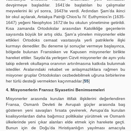
devşirmeye başladılar. 1641’de başlatılan bu çalışmalar
meyvelerini iki yıl sonra, 1643’te verdi. Ardından Şam’da ikinci
bir okul açılarak, Antakya Patriği Chios’lu IV. Euthymios’in (1635-
1647) yeğeni Neophytos 1672’de bu okulun yönetimine getirildi.
Kısa zamanda Ortodokslar arasından Katolikliğe geçenlerin
sayısında büyük bir artış oldu. Şam’a yönelen misyonerler elde
ettikleri Ortodoks cemaat vasıtasıyla yerli patriklerle ilişki
kurmayı denediler. Bu deneme iyi sonuçlar vermeye başlayınca,
bölgede bulunan Fransisken ve Kapusen misyonerler birlikte
hareket ettiler. Sayda’da yerleşen Cizvit misyonerler de aynı yolu
takip ederek okullaşma oranının artırılmasına katkıda bulunmak
istediler. Aralarındaki rekabet ve anlaşmazlıklara rağmen bu
misyoner gruplar Ortodoksları cezbedebilmek uğruna birbirlerine
her türlü desteği vermekten kaçınmadılar.[
55
]
4. Misyonerlerin Fransız Siyasetini Benimsemeleri
Misyonerler arasında kurulan ittifak ilişkilerini değerlendiren
Fransa, Osmanlı Devleti ile Avrupalı güçler arasında baş
gösteren yeni savaşları fırsata çevirerek, Avrupa’da kurulan
koalisyonlardan daha bağımsız politikalar yürütmek ve Osmanlı
ülkelerinde yeni çıkar alanları elde etmek için harekete geçti.
Bunun için de Doğu’da Hıristiyanlığın yayılması amacıyla