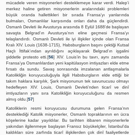
mücadele veren misyonerleri desteklemeye karar verdi. Halep’i
merkez haline getiren misyonerlerin aralarındaki problemleri
büyük oranda hallettikleri bir sırada Fransa’yı yanlarında
bulmaları, Osmanlılar karşısında onları daha da güçlendirdi.
Osmanlı Devleti ile Avusturya arasında 8 Eylül 1688’de başlayan
savaşta Belgrad’ın Avusturya’nın eline geçmesi Fransa’yı
telaşlandırdı. Osmanlı Devleti ile iyi ilişkiler içinde olan Fransa
Kralı XIV. Louis (1638-1715), Habsburgların başını çektiği Kutsal
Haçlı İttifak’ından ayrıldığını açıklayarak Belgrad’ın işgalini
şiddetle protesto etti.[
56
] XIV. Louis’in bu tavrı, aynı zamanda
Fransa’ya Osmanlılardan yeni kapitülasyon imtiyazları elde etme
fırsatı da sundu. Savaş sonrasında imzalanan antlaşmalarla
Katolikliğin koruyuculuğuyla ilgili Habsburgların elde ettiği bir
takım haklara karşılık, Şark misyonunun tek savunucusu olmayı
hedefleyen XIV. Louis, Osmanlı Devleti’nden ticarî ve dinî
imtiyazların yanı sıra Katolikliğin koruyuculuğunu da resmen
almış oldu.[
57
]
Katoliklerin resmi koruyucusu durumuna gelen Fransa’nın
desteklediği Katolik misyonerler, Osmanlı topraklarının en ücra
köşelerine kadar yayıldılar. Bu tarihten itibaren misyonerlerle
yakından ilgilenmeye başlayan Fransız büyükelçiler, İstanbul’da
kaldıkları süre zarfında ticarî ilişkilerden çok dinî faaliyetlerde