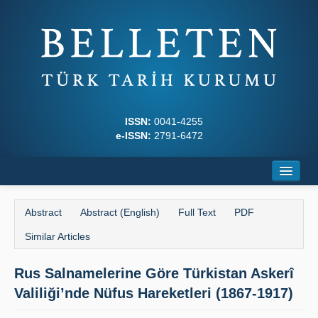
ISSN:
0041-4255
e-ISSN:
2791-6472
Home
Abstract
Abstract (English)
Full Text
PDF
About
Similar Articles
Journal Boards
Rus Salnamelerine Göre Türkistan Askerî
Writing Rules
Valiliği’nde Nüfus Hareketleri (1867-1917)
Principles