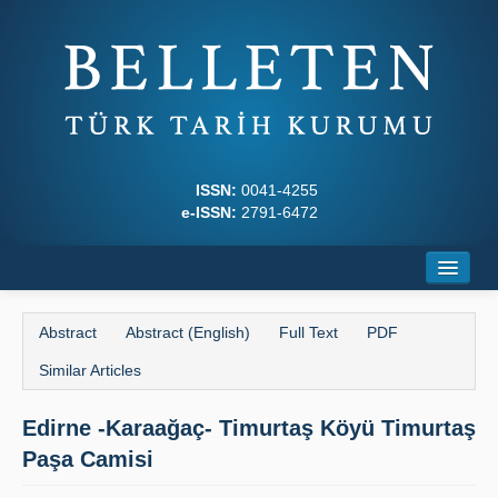
ISSN:
0041-4255
e-ISSN:
2791-6472
Home
Abstract
Abstract (English)
Full Text
PDF
About
Similar Articles
Journal Boards
Edirne -Karaağaç- Timurtaş Köyü Timurtaş
Writing Rules
Paşa Camisi
Principles