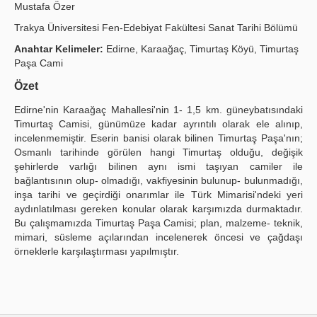
Mustafa Özer
Publication Policies
Trakya Üniversitesi Fen-Edebiyat Fakültesi Sanat Tarihi Bölümü
Guidelines
Anahtar Kelimeler:
Edirne, Karaağaç, Timurtaş Köyü, Timurtaş
Paşa Cami
Contact Us
Özet
Edirne'nin Karaağaç Mahallesi'nin 1- 1,5 km. güneybatısındaki
Timurtaş Camisi, günümüze kadar ayrıntılı olarak ele alınıp,
incelenmemiştir. Eserin banisi olarak bilinen Timurtaş Paşa'nın;
Osmanlı tarihinde görülen hangi Timurtaş olduğu, değişik
şehirlerde varlığı bilinen aynı ismi taşıyan camiler ile
bağlantısının olup- olmadığı, vakfiyesinin bulunup- bulunmadığı,
inşa tarihi ve geçirdiği onarımlar ile Türk Mimarisi'ndeki yeri
aydınlatılması gereken konular olarak karşımızda durmaktadır.
Bu çalışmamızda Timurtaş Paşa Camisi; plan, malzeme- teknik,
mimari, süsleme açılarından incelenerek öncesi ve çağdaşı
örneklerle karşılaştırması yapılmıştır.