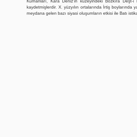
Kumanları, Kara Deniz'in kuzeyindeki Bozkıra Deşt-i
kaydetmişlerdir. X. yüzyılın ortalarında İrtiş boylarında
meydana gelen bazı siyasi oluşumların etkisi ile Batı ist