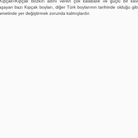
 Kıpçak=Kıpçak Bozkırı adını veren çok kalabalık ve güçlü bir kav
 yaşayan bazı Kıpçak boyları, diğer Türk boylarının tarihinde olduğu gi
ikametinde yer değiştirmek zorunda kalmışlardır.