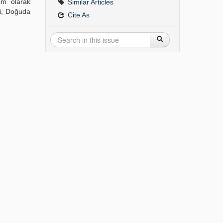
im olarak
Similar Articles
bi, Doğuda
Cite As