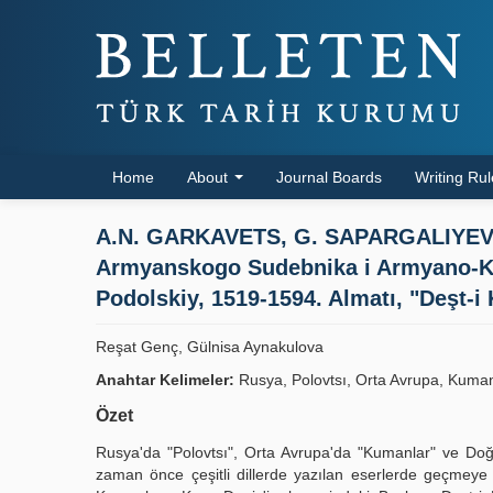
Home
About
Journal Boards
Writing Ru
A.N. GARKAVETS, G. SAPARGALIYEV, 
Armyanskogo Sudebnika i Armyano-Kı
Podolskiy, 1519-1594. Almatı, "Deşt-i 
Reşat Genç, Gülnisa Aynakulova
Anahtar Kelimeler:
Rusya, Polovtsı, Orta Avrupa, Kumanl
Özet
Rusya'da "Polovtsı", Orta Avrupa'da "Kumanlar" ve Doğu
zaman önce çeşitli dillerde yazılan eserlerde geçmeye ba