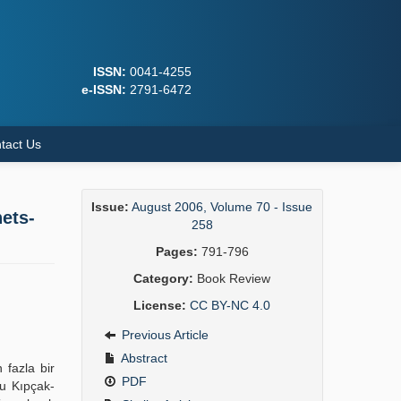
ISSN:
0041-4255
e-ISSN:
2791-6472
tact Us
Issue:
August 2006, Volume 70 - Issue
ets-
258
Pages:
791-796
Category:
Book Review
License:
CC BY-NC 4.0
Previous Article
Abstract
 fazla bir
PDF
bu Kıpçak-