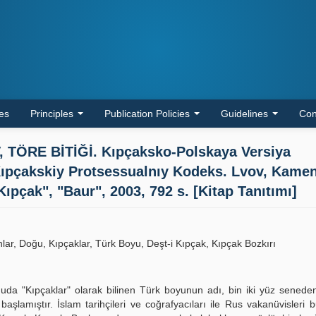
les
Principles
Publication Policies
Guidelines
Con
TÖRE BİTİĞİ. Kıpçaksko-Polskaya Versiya
pçakskiy Protsessualnıy Kodeks. Lvov, Kamen
Kıpçak", "Baur", 2003, 792 s. [Kitap Tanıtımı]
ar, Doğu, Kıpçaklar, Türk Boyu, Deşt-i Kıpçak, Kıpçak Bozkırı
da "Kıpçaklar" olarak bilinen Türk boyunun adı, bin iki yüz seneden
şlamıştır. İslam tarihçileri ve coğrafyacıları ile Rus vakanüvisleri 