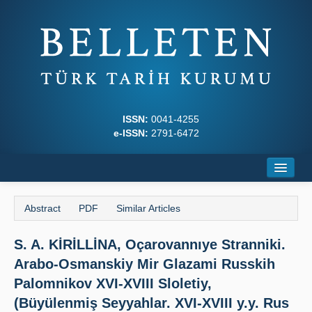
ISSN:
0041-4255
e-ISSN:
2791-6472
Home
Abstract
PDF
Similar Articles
About
S. A. KİRİLLİNA, Oçarovannıye Stranniki.
Journal Boards
Arabo-Osmanskiy Mir Glazami Russkih
Writing Rules
Palomnikov XVI-XVIII Sloletiy,
(Büyülenmiş Seyyahlar. XVI-XVIII y.y. Rus
Principles