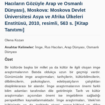
Hacıların Gözüyle Arap ve Osmanlı
Publication Policies
Dünyası), Moskova: Moskova Devlet
Guidelines
Üniversitesi Asya ve Afrika Ülkeleri
Enstitüsü, 2010, resimli, 563 s. [Kitap
Contact Us
Tanıtımı]
Olena Kozan
Anahtar Kelimeler:
İmge, Rus Hacıları, Arap Dünyası, Osmanlı
Dünyası
Özet
Bir kültürde başka bir millet ya da kültür ile ilgili oluşan imge
araştırmalarının Batıda oldukça uzun bir geçmişi vardır.
Günümüzde imge araştırmaları; tarihçilerin, kültürbilimcilerin,
dilbilimcilerin, psikologların, edebiyatçıların çalıştıkları
disiplinlerarası bir alandır. İmge araştırmalarının önemi farklı
bilim adamları tarafından dile getirilmiştir. Tarih ve kültür
araştırmaları açısından önemi ise imgebilimin sağladığı
perspektiften kaynaklanmaktadır. İmge araştırmaları, 'öteki'nin
kültüründe ya da tarihinde siyasi, sosyo-kültürel ve diğer