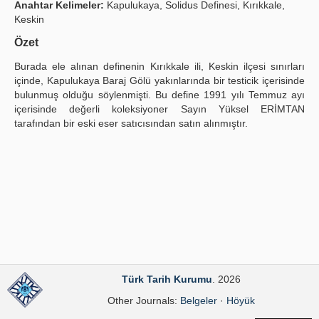
Anahtar Kelimeler:
Kapulukaya, Solidus Definesi, Kırıkkale,
Publication Policies
Keskin
Özet
Guidelines
Burada ele alınan definenin Kırıkkale ili, Keskin ilçesi sınırları
Contact Us
içinde, Kapulukaya Baraj Gölü yakınlarında bir testicik içerisinde
bulunmuş olduğu söylenmişti. Bu define 1991 yılı Temmuz ayı
içerisinde değerli koleksiyoner Sayın Yüksel ERİMTAN
tarafından bir eski eser satıcısından satın alınmıştır.
Türk Tarih Kurumu
. 2026
Other Journals:
Belgeler
·
Höyük