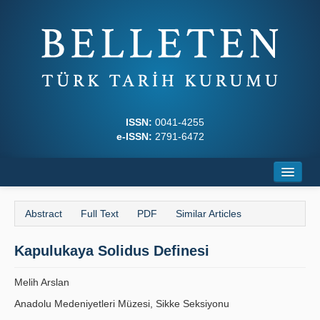
ISSN:
0041-4255
e-ISSN:
2791-6472
Home
Abstract
Full Text
PDF
Similar Articles
About
Kapulukaya Solidus Definesi
Journal Boards
Writing Rules
Melih Arslan
Anadolu Medeniyetleri Müzesi, Sikke Seksiyonu
Principles