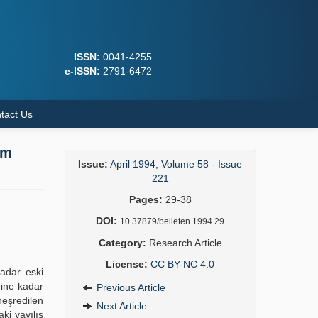
ISSN:
0041-4255
e-ISSN:
2791-6472
tact Us
um
Issue:
April 1994, Volume 58 - Issue
221
Pages:
29-38
DOI:
10.37879/belleten.1994.29
Category:
Research Article
License:
CC BY-NC 4.0
adar eski
rine kadar
Previous Article
neşredilen
Next Article
ki yayılış