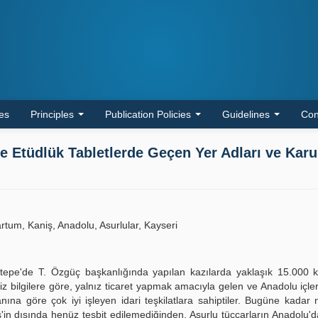
les
Principles
Publication Policies
Guidelines
Con
i ile Etüdlük Tabletlerde Geçen Yer Adları ve Kar
tum, Kaniş, Anadolu, Asurlular, Kayseri
epe'de T. Özgüç başkanlığında yapılan kazılarda yaklaşık 15.000 k
miz bilgilere göre, yalnız ticaret yapmak amacıyla gelen ve Anadolu içle
na göre çok iyi işleyen idari teşkilatlara sahiptiler. Bugüne kadar 
in dışında henüz tesbit edilemediğinden, Asurlu tüccarların Anadolu'da