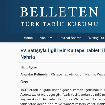
Home
About
Journal Boards
Writing Ru
Ev Satışıyla İlgili Bir Kültepe Tablet
Nahria
Nafiz Aydın
Anahtar Kelimeler:
Kültepe Tableti, Karum Nahria, Wabar
Özet
1947'lerden bugüne kadar geçen zaman içerisinde Kült
Asurca tablet ele geçmiştir. Yazılı vesikalardan edindiği
yayılan Asurlu tüccarlar Karum ve Wabartum gibi zamanı
tabletlerde geçen Karum ve Wabartum'ların yerleri Kaniş'