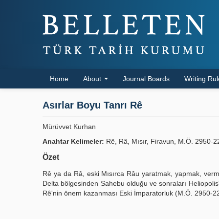
Home
About
Journal Boards
Writing Ru
Asırlar Boyu Tanrı Rê
Mürüvvet Kurhan
Anahtar Kelimeler:
Rê, Râ, Mısır, Firavun, M.Ö. 2950-2
Özet
Rê ya da Râ, eski Mısırca Râu yaratmak, yapmak, verme
Delta bölgesinden Sahebu olduğu ve sonraları Heliopolis'te
Rê'nin önem kazanması Eski İmparatorluk (M.Ö. 2950-228