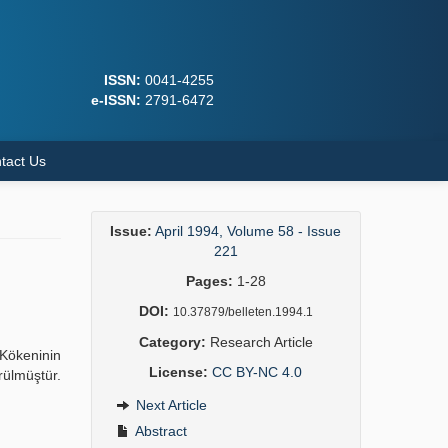
ISSN:
0041-4255
e-ISSN:
2791-6472
tact Us
Issue:
April 1994, Volume 58 - Issue
221
Pages:
1-28
DOI:
10.37879/belleten.1994.1
Category:
Research Article
 Kökeninin
License:
CC BY-NC 4.0
rülmüştür.
Next Article
Abstract