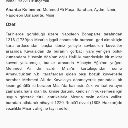
İsmail Hakkı Uzunçarşılı
Publication Policies
Anahtar Kelimeler:
Mehmed Ali Paşa, Saruhan, Aydın, İzmir,
Napoléon Bonaparte, Mısır
Guidelines
Özet
Contact Us
Tarihlerde görüldüğü üzere Napoleon Bonaparte tarafından
1213 (1789)da Mısır'ın işgali esnasında burasını geri almak için
kara ordusundan başka deniz yoluyle sevkedilen kuvvetler
arasında Kavala'dan da buranın çorbacı yani yeniçeri bölük
kumandanı Hüseyin Ağa'nın oğlu Halil kumandasiyle bir miktar
kuvvet yollanmıştı, bunlar arasında Hüseyin Ağa'nın yeğeni
Mehmed Ali de vardı. Mısır'ın kurtuluşundan sonra
Arnavutluk'tan v.b. taraflardan giden başı bozuk kuvvetlerle
beraber Mehmed Ali de Kavala'ya dönmeyerek yanındaki bir
kısım gönüllü ile beraber Mısır'da kalmıştı. Zeki ve faal ve aynı
zamanda haris olan bu kimse durumu kendisinin yükselmesi için
uygun görerek türlü entrikalarla Mısır'a tayin edilen valileri
buradan atlatarak nihayet 1220 Rebiü'l-evvel (1805 Haziran)de
vezirlikle Mısır valiliğine tayin edildi.