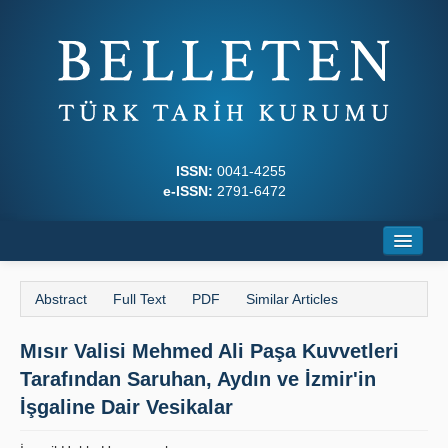
ISSN:
0041-4255
e-ISSN:
2791-6472
Home
Abstract
Full Text
PDF
Similar Articles
About
Mısır Valisi Mehmed Ali Paşa Kuvvetleri
Journal Boards
Tarafından Saruhan, Aydın ve İzmir'in
Writing Rules
İşgaline Dair Vesikalar
Principles