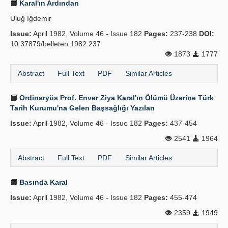
Karal'ın Ardından
Uluğ İğdemir
Issue:
April 1982, Volume 46 - Issue 182
Pages:
237-238
DOI:
10.37879/belleten.1982.237
1873
1777
Abstract
Full Text
PDF
Similar Articles
Ordinaryüs Prof. Enver Ziya Karal'ın Ölümü Üzerine Türk
Tarih Kurumu'na Gelen Başsağlığı Yazıları
Issue:
April 1982, Volume 46 - Issue 182
Pages:
437-454
2541
1964
Abstract
Full Text
PDF
Similar Articles
Basında Karal
Issue:
April 1982, Volume 46 - Issue 182
Pages:
455-474
2359
1949