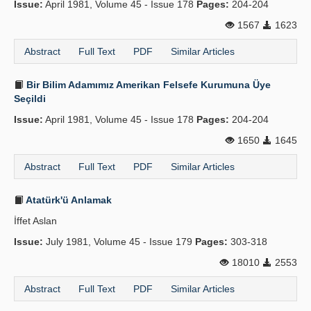
Issue:
April 1981, Volume 45 - Issue 178
Pages:
204-204
Publication Policies
1567
1623
Guidelines
Abstract
Full Text
PDF
Similar Articles
Contact Us
Bir Bilim Adamımız Amerikan Felsefe Kurumuna Üye
Seçildi
Issue:
April 1981, Volume 45 - Issue 178
Pages:
204-204
1650
1645
Abstract
Full Text
PDF
Similar Articles
Atatürk'ü Anlamak
İffet Aslan
Issue:
July 1981, Volume 45 - Issue 179
Pages:
303-318
18010
2553
Abstract
Full Text
PDF
Similar Articles