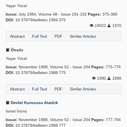
Yaşar Yücel
Issue:
July 1984, Volume 48 - Issue 191-192
Pages:
375-380
DOI:
10.37879/belleten.1984.375
19022
1970
Abstract
Full Text
PDF
Similar Articles
Önsöz
Yaşar Yücel
Issue:
November 1988, Volume 52 - Issue 204
Pages:
775-776
DOI:
10.37879/belleten.1988.775
1990
1888
Abstract
Full Text
PDF
Similar Articles
Devlet Kurucusu Atatürk
İsmet İnönü
Issue:
November 1988, Volume 52 - Issue 204
Pages:
777-794
DOI:
10.37879/belleten.1988.777