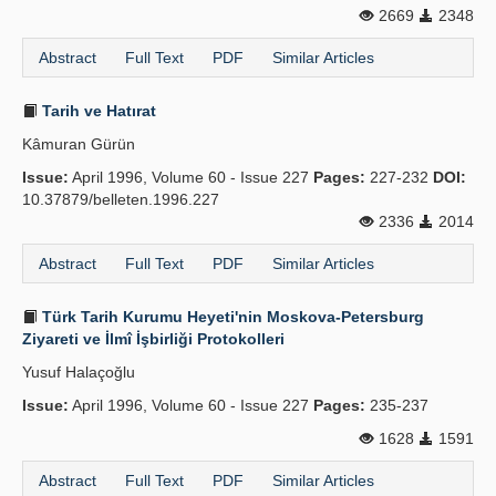
2669
2348
Abstract
Full Text
PDF
Similar Articles
Tarih ve Hatırat
Kâmuran Gürün
Issue:
April 1996, Volume 60 - Issue 227
Pages:
227-232
DOI:
10.37879/belleten.1996.227
2336
2014
Abstract
Full Text
PDF
Similar Articles
Türk Tarih Kurumu Heyeti'nin Moskova-Petersburg
Ziyareti ve İlmî İşbirliği Protokolleri
Yusuf Halaçoğlu
Issue:
April 1996, Volume 60 - Issue 227
Pages:
235-237
1628
1591
Abstract
Full Text
PDF
Similar Articles