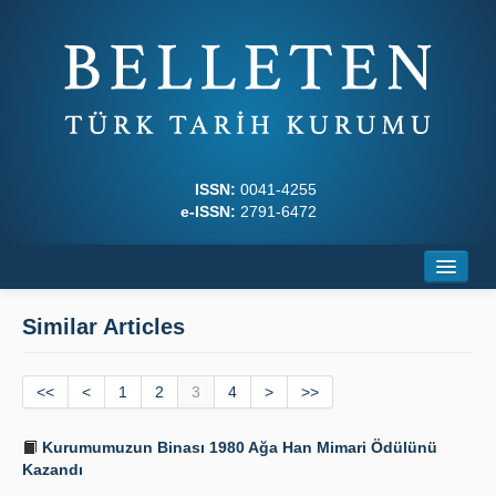
ISSN:
0041-4255
e-ISSN:
2791-6472
Home
Similar Articles
About
<<
Journal Boards
<
1
2
3
4
>
>>
Writing Rules
Kurumumuzun Binası 1980 Ağa Han Mimari Ödülünü
Kazandı
Principles