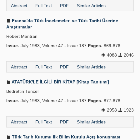
Abstract
Full Text
PDF
Similar Articles
Fransa'da Türk İncelemeleri ve Türk Tarihi Üzerine
Araştırmalar
Robert Mantran
Issue:
July 1983, Volume 47 - Issue 187
Pages:
869-876
4088
2046
Abstract
Full Text
PDF
Similar Articles
ATATÜRK'LE İLGİLİ BİR KİTAP [Kitap Tanıtımı]
Bedrettin Tuncel
Issue:
July 1983, Volume 47 - Issue 187
Pages:
877-878
2958
1923
Abstract
Full Text
PDF
Similar Articles
Türk Tarih Kurumu ilk Bilim Kurulu Açış konuşması