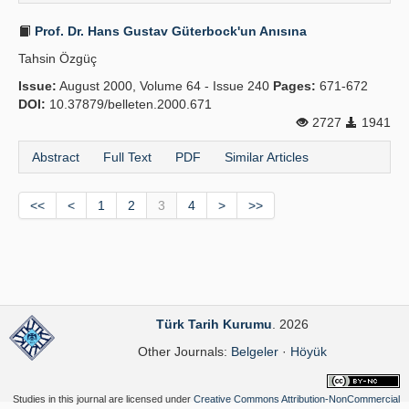
Prof. Dr. Hans Gustav Güterbock'un Anısına
Tahsin Özgüç
Issue:
August 2000, Volume 64 - Issue 240
Pages:
671-672
DOI:
10.37879/belleten.2000.671
2727
1941
Abstract
Full Text
PDF
Similar Articles
<<
<
1
2
3
4
>
>>
Türk Tarih Kurumu
. 2026
Other Journals:
Belgeler
·
Höyük
Studies in this journal are licensed under
Creative Commons Attribution-NonCommercial