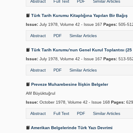
Abstract
Full Text
PDF
Similar Articles
Türk Tarih Kurumu Kitaplığına Yapılan Bir Bağış
Issue:
July 1978, Volume 42 - Issue 167
Pages:
505-51
Abstract
PDF
Similar Articles
Türk Tarih Kurumu'nun Genel Kurul Toplantısı (25
Issue:
July 1978, Volume 42 - Issue 167
Pages:
513-55
Abstract
PDF
Similar Articles
Preveze Muharebesine İlişkin Belgeler
Afif Büyüktuğrul
Issue:
October 1978, Volume 42 - Issue 168
Pages:
629
Abstract
Full Text
PDF
Similar Articles
Amerikan Belgelerinde Türk Yazı Devrimi