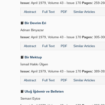
Issue:
April 1979, Volume 43 - Issue 170
Pages:
259-2
Abstract
Full Text
PDF
Similar Articles
Bir Devrim Eri
Adnan Binyazar
Issue:
April 1979, Volume 43 - Issue 170
Pages:
305-3
Abstract
Full Text
PDF
Similar Articles
Bir Mektup
İsmail Hakkı Ülgen
Issue:
April 1979, Volume 43 - Issue 170
Pages:
389-3
Abstract
Full Text
PDF
Similar Articles
Uluğ İğdemir ve Belleten
Semavi Eyice