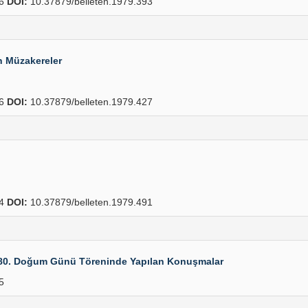
96
DOI:
10.37879/belleten.1979.393
n Müzakereler
56
DOI:
10.37879/belleten.1979.427
04
DOI:
10.37879/belleten.1979.491
 80. Doğum Günü Töreninde Yapılan Konuşmalar
5