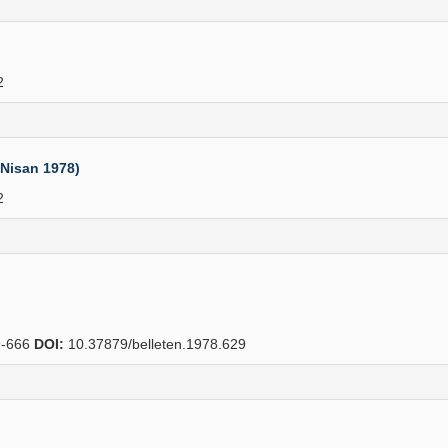
2
 Nisan 1978)
2
-666
DOI:
10.37879/belleten.1978.629