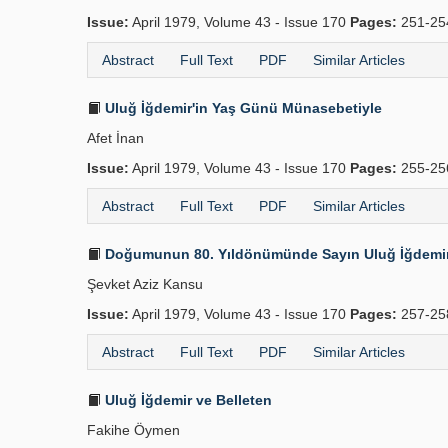
Issue:
April 1979, Volume 43 - Issue 170
Pages:
251-2
Abstract
Full Text
PDF
Similar Articles
Uluğ İğdemir'in Yaş Günü Münasebetiyle
Afet İnan
Issue:
April 1979, Volume 43 - Issue 170
Pages:
255-2
Abstract
Full Text
PDF
Similar Articles
Doğumunun 80. Yıldönümünde Sayın Uluğ İğdemir
Şevket Aziz Kansu
Issue:
April 1979, Volume 43 - Issue 170
Pages:
257-2
Abstract
Full Text
PDF
Similar Articles
Uluğ İğdemir ve Belleten
Fakihe Öymen