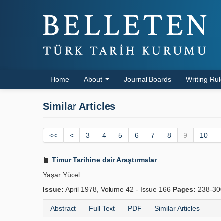
Home
About
Journal Boards
Writing Ru
Similar Articles
<<
<
3
4
5
6
7
8
9
10
Timur Tarihine dair Araştırmalar
Yaşar Yücel
Issue:
April 1978, Volume 42 - Issue 166
Pages:
238-3
Abstract
Full Text
PDF
Similar Articles