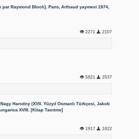
ée par Raymond Bloch]. Paris, Arthaud yaymevi 1974,
2271
2107
5821
2537
Nagy Harsdny (XVII. Yüzyıl Osmanlı Türkçesi, Jakob
garica XVIII. [Kitap Tanıtımı]
1917
1822