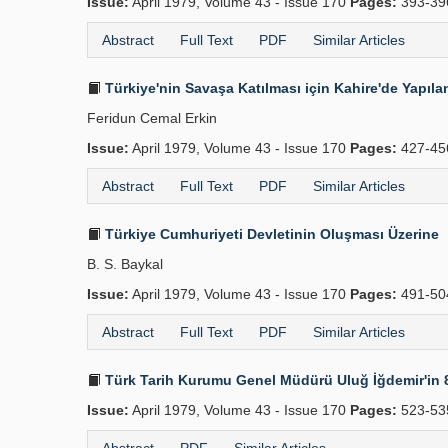
Issue:
April 1979, Volume 43 - Issue 170
Pages:
393-3
Abstract
Full Text
PDF
Similar Articles
Türkiye'nin Savaşa Katılması için Kahire'de Yapıla
Feridun Cemal Erkin
Issue:
April 1979, Volume 43 - Issue 170
Pages:
427-4
Abstract
Full Text
PDF
Similar Articles
Türkiye Cumhuriyeti Devletinin Oluşması Üzerine
B. S. Baykal
Issue:
April 1979, Volume 43 - Issue 170
Pages:
491-5
Abstract
Full Text
PDF
Similar Articles
Türk Tarih Kurumu Genel Müdürü Uluğ İğdemir'in
Issue:
April 1979, Volume 43 - Issue 170
Pages:
523-53