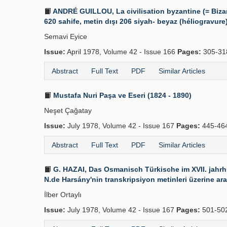
ANDRÉ GUILLOU, La civilisation byzantine (= Bizan
620 sahife, metin dışı 206 siyah- beyaz (héliogravure) r
Semavi Eyice
Issue:
April 1978, Volume 42 - Issue 166
Pages:
305-31
Abstract
Full Text
PDF
Similar Articles
Mustafa Nuri Paşa ve Eseri (1824 - 1890)
Neşet Çağatay
Issue:
July 1978, Volume 42 - Issue 167
Pages:
445-46
Abstract
Full Text
PDF
Similar Articles
G. HAZAI, Das Osmanisch Türkische im XVII. jahrh
N.de Harsány'nin transkripsiyon metinleri üzerine ara
İlber Ortaylı
Issue:
July 1978, Volume 42 - Issue 167
Pages:
501-50