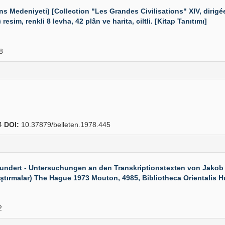
s Medeniyeti) [Collection "Les Grandes Civilisations" XIV, dirig
esim, renkli 8 levha, 42 plân ve harita, ciltli. [Kitap Tanıtımı]
8
4
DOI:
10.37879/belleten.1978.445
undert - Untersuchungen an den Transkriptionstexten von Jakob 
ştırmalar) The Hague 1973 Mouton, 4985, Bibliotheca Orientalis Hun
2