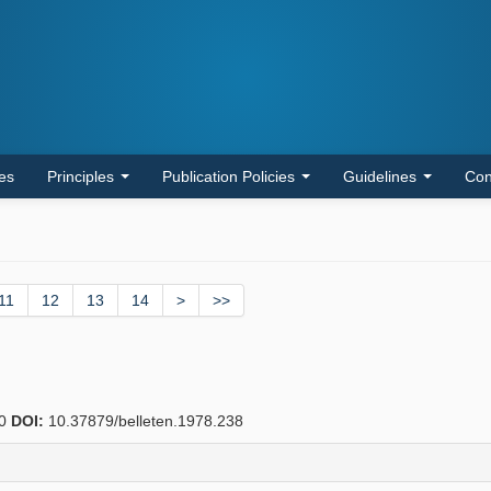
les
Principles
Publication Policies
Guidelines
Con
11
12
13
14
>
>>
00
DOI:
10.37879/belleten.1978.238