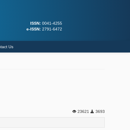
ISSN:
0041-4255
e-ISSN:
2791-6472
tact Us
23621
3693