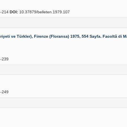
-214
DOI:
10.37879/belleten.1979.107
ti ve Türkler), Firenze (Floransa) 1975, 554 Sayfa. Facoltâ di Ma
-239
-249