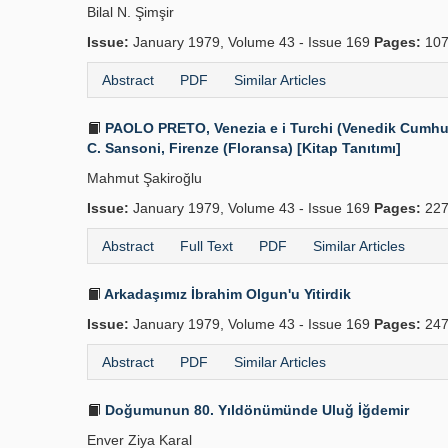
Bilal N. Şimşir
Issue:
January 1979, Volume 43 - Issue 169
Pages:
107
Abstract
PDF
Similar Articles
PAOLO PRETO, Venezia e i Turchi (Venedik Cumhuriye
C. Sansoni, Firenze (Floransa) [Kitap Tanıtımı]
Mahmut Şakiroğlu
Issue:
January 1979, Volume 43 - Issue 169
Pages:
227
Abstract
Full Text
PDF
Similar Articles
Arkadaşımız İbrahim Olgun'u Yitirdik
Issue:
January 1979, Volume 43 - Issue 169
Pages:
247
Abstract
PDF
Similar Articles
Doğumunun 80. Yıldönümünde Uluğ İğdemir
Enver Ziya Karal