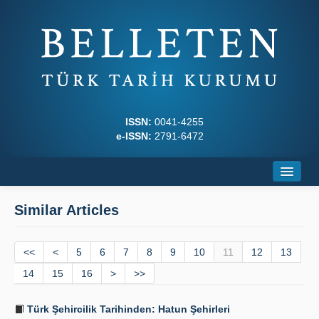
ISSN:
0041-4255
e-ISSN:
2791-6472
Home
Similar Articles
About
<<
Journal Boards
<
5
6
7
8
9
10
11
12
13
14
15
16
>
>>
Writing Rules
Türk Şehircilik Tarihinden: Hatun Şehirleri
Principles