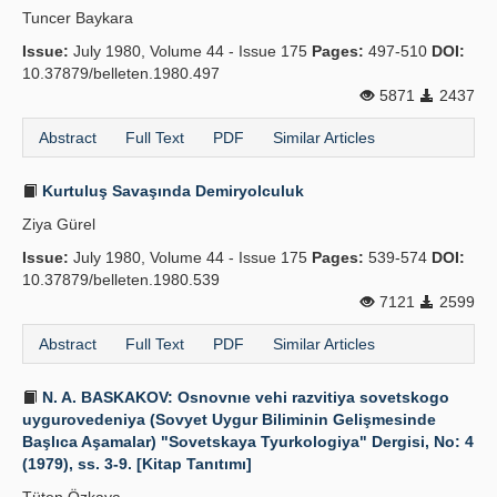
Tuncer Baykara
Publication Policies
Issue:
July 1980, Volume 44 - Issue 175
Pages:
497-510
DOI:
10.37879/belleten.1980.497
Guidelines
5871
2437
Contact Us
Abstract
Full Text
PDF
Similar Articles
Kurtuluş Savaşında Demiryolculuk
Ziya Gürel
Issue:
July 1980, Volume 44 - Issue 175
Pages:
539-574
DOI:
10.37879/belleten.1980.539
7121
2599
Abstract
Full Text
PDF
Similar Articles
N. A. BASKAKOV: Osnovnıe vehi razvitiya sovetskogo
uygurovedeniya (Sovyet Uygur Biliminin Gelişmesinde
Başlıca Aşamalar) "Sovetskaya Tyurkologiya" Dergisi, No: 4
(1979), ss. 3-9. [Kitap Tanıtımı]