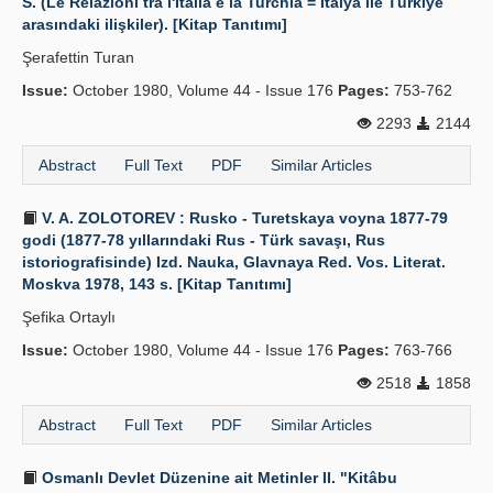
S. (Le Relazioni tra l'Italia e la Turchia = İtalya ile Türkiye
arasındaki ilişkiler). [Kitap Tanıtımı]
Şerafettin Turan
Issue:
October 1980, Volume 44 - Issue 176
Pages:
753-762
2293
2144
Abstract
Full Text
PDF
Similar Articles
V. A. ZOLOTOREV : Rusko - Turetskaya voyna 1877-79
godi (1877-78 yıllarındaki Rus - Türk savaşı, Rus
istoriografisinde) Izd. Nauka, Glavnaya Red. Vos. Literat.
Moskva 1978, 143 s. [Kitap Tanıtımı]
Şefika Ortaylı
Issue:
October 1980, Volume 44 - Issue 176
Pages:
763-766
2518
1858
Abstract
Full Text
PDF
Similar Articles
Osmanlı Devlet Düzenine ait Metinler II. "Kitâbu