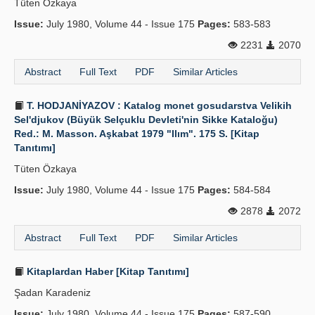
Tüten Özkaya
Issue:
July 1980, Volume 44 - Issue 175
Pages:
583-583
2231
2070
Abstract
Full Text
PDF
Similar Articles
T. HODJANİYAZOV : Katalog monet gosudarstva Velikih
Sel'djukov (Büyük Selçuklu Devleti'nin Sikke Kataloğu)
Red.: M. Masson. Aşkabat 1979 "Ilım". 175 S. [Kitap
Tanıtımı]
Tüten Özkaya
Issue:
July 1980, Volume 44 - Issue 175
Pages:
584-584
2878
2072
Abstract
Full Text
PDF
Similar Articles
Kitaplardan Haber [Kitap Tanıtımı]
Şadan Karadeniz
Issue:
July 1980, Volume 44 - Issue 175
Pages:
587-590