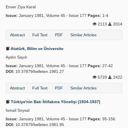
Enver Ziya Karal
Issue:
January 1981, Volume 45 - Issue 177
Pages:
1-4
2113
2014
Abstract
Full Text
PDF
Similar Articles
Atatürk, Bilim ve Üniversite
Aydın Sayılı
Issue:
January 1981, Volume 45 - Issue 177
Pages:
27-42
DOI:
10.37879/belleten.1981.27
5729
2422
Abstract
Full Text
PDF
Similar Articles
Türkiye'nin Batı İttifakına Yönelişi (1934-1937)
İsmail Soysal
Issue:
January 1981, Volume 45 - Issue 177
Pages:
95-156
DOI:
10.37879/belleten.1981.95