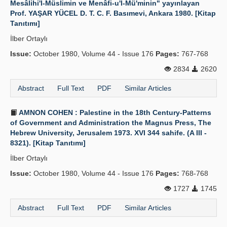
Mesâlihi'l-Müslimin ve Menâfi-u'l-Mü'minin" yayınlayan
Prof. YAŞAR YÜCEL D. T. C. F. Basımevi, Ankara 1980. [Kitap
Tanıtımı]
İlber Ortaylı
Issue:
October 1980, Volume 44 - Issue 176
Pages:
767-768
2834
2620
Abstract
Full Text
PDF
Similar Articles
AMNON COHEN : Palestine in the 18th Century-Patterns
of Government and Administration the Magnus Press, The
Hebrew University, Jerusalem 1973. XVI 344 sahife. (A III -
8321). [Kitap Tanıtımı]
İlber Ortaylı
Issue:
October 1980, Volume 44 - Issue 176
Pages:
768-768
1727
1745
Abstract
Full Text
PDF
Similar Articles