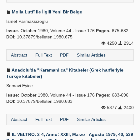
Molla Lutfî ile İlgili Yeni Bir Belge
İsmet Parmaksızoğlu
Issue:
October 1980, Volume 44 - Issue 176
Pages:
675-682
DOI:
10.37879/belleten.1980.675
4250
2914
Abstract
Full Text
PDF
Similar Articles
Anadolu'da "Karamanlıca" Kitabeler (Grek harfleriyle
Türkçe kitabeler)
Semavi Eyice
Issue:
October 1980, Volume 44 - Issue 176
Pages:
683-696
DOI:
10.37879/belleten.1980.683
5377
2400
Abstract
Full Text
PDF
Similar Articles
IL VELTRO. 2-4, Anno: XXIII, Marzo - Agosto 1979, 40, 539