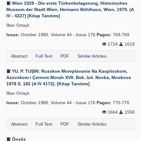
Wien 1529 - Die erste Türkenbelagerung, Historisches
Museum der Stadt Wien, Hermann Böhlhaus, Wien, 1979. (A
IV - 4227) [Kitap Tanıtımı]
İlber Ortaylı
Issue:
October 1980, Volume 44 - Issue 176
Pages:
769-769
1724
1619
Abstract
Full Text
PDF
Similar Articles
YU. P. TUŞIN: Russkoe Moreplavanie Na Kaspiisskom,
Azovskom i Çernom Morah XVII. Bek. Izd. Novka, Moskova
1978 S. 182 (A IV 4172). [Kitap Tanıtımı]
İlber Ortaylı
Issue:
October 1980, Volume 44 - Issue 176
Pages:
770-770
1664
1558
Abstract
Full Text
PDF
Similar Articles
Önsöz