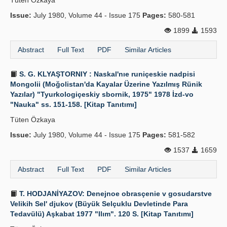
Tüten Özkaya
Issue:
July 1980, Volume 44 - Issue 175
Pages:
580-581
1899
1593
Abstract
Full Text
PDF
Similar Articles
S. G. KLYAŞTORNIY : Naskal'nıe runiçeskie nadpisi
Mongolii (Moğolistan'da Kayalar Üzerine Yazılmış Rünik
Yazılar) "Tyurkologiçeskiy sbornik, 1975" 1978 İzd-vo
"Nauka" ss. 151-158. [Kitap Tanıtımı]
Tüten Özkaya
Issue:
July 1980, Volume 44 - Issue 175
Pages:
581-582
1537
1659
Abstract
Full Text
PDF
Similar Articles
T. HODJANİYAZOV: Denejnoe obrasçenie v gosudarstve
Velikih Sel' djukov (Büyük Selçuklu Devletinde Para
Tedavülü) Aşkabat 1977 "Ilım". 120 S. [Kitap Tanıtımı]