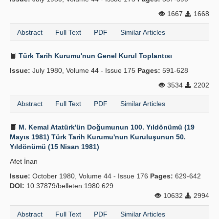
1667
1668
Abstract
Full Text
PDF
Similar Articles
Türk Tarih Kurumu'nun Genel Kurul Toplantısı
Issue:
July 1980, Volume 44 - Issue 175
Pages:
591-628
3534
2202
Abstract
Full Text
PDF
Similar Articles
M. Kemal Atatürk'ün Doğumunun 100. Yıldönümü (19
Mayıs 1981) Türk Tarih Kurumu'nun Kuruluşunun 50.
Yıldönümü (15 Nisan 1981)
Afet İnan
Issue:
October 1980, Volume 44 - Issue 176
Pages:
629-642
DOI:
10.37879/belleten.1980.629
10632
2994
Abstract
Full Text
PDF
Similar Articles