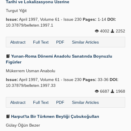
Tarihi ve Lokalizasyonu Üzerine
Publication Policies
Turgut Yiğit
Issue:
Guidelines
April 1997, Volume 61 - Issue 230
Pages:
1-14
DOI:
10.37879/belleten.1997.1
Contact Us
4002
2252
Abstract
Full Text
PDF
Similar Articles
Yunan-Roma Dönemi Anadolu Sanatında Boynuzlu
Figürler
Mükerrem Usman Anabolu
Issue:
April 1997, Volume 61 - Issue 230
Pages:
33-36
DOI:
10.37879/belleten.1997.33
6687
1968
Abstract
Full Text
PDF
Similar Articles
Harput'ta Bir Türkmen Beyliği Çubukoğulları
Gülay Öğün Bezer