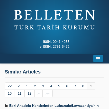
ISSN:
0041-4255
e-ISSN:
2791-6472
Home
Similar Articles
About
<<
Journal Boards
<
1
2
3
4
5
6
7
8
9
10
11
12
>
>>
Writing Rules
Eski Anadolu Kentlerinden Luḫuzatia/Lawazantiya'nın
Principles