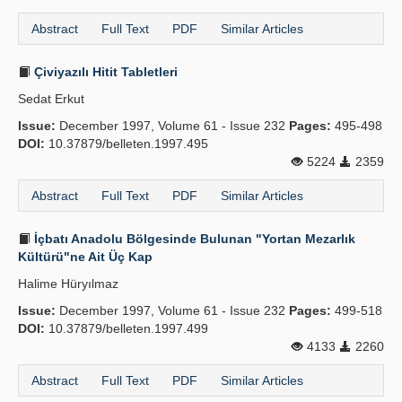
Abstract
Full Text
PDF
Similar Articles
Çiviyazılı Hitit Tabletleri
Sedat Erkut
Issue:
December 1997, Volume 61 - Issue 232
Pages:
495-498
DOI:
10.37879/belleten.1997.495
5224
2359
Abstract
Full Text
PDF
Similar Articles
İçbatı Anadolu Bölgesinde Bulunan "Yortan Mezarlık
Kültürü"ne Ait Üç Kap
Halime Hüryılmaz
Issue:
December 1997, Volume 61 - Issue 232
Pages:
499-518
DOI:
10.37879/belleten.1997.499
4133
2260
Abstract
Full Text
PDF
Similar Articles