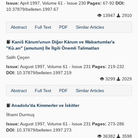
Issue:
April 1997, Volume 61 - Issue 230
Pages:
67-92
DOI:
10.37879/belleten.1997.67
13947
2910
Abstract
Full Text
PDF
Similar Articles
Kaniš Kārum'unun Diğer Kārum ve Wabartumlar'a
"Kù.an" (amutum) İle İlgili Önemli Talimatları
Salih Çeçen
Issue:
August 1997, Volume 61 - Issue 231
Pages:
219-232
DOI:
10.37879/belleten.1997.219
3299
2029
Abstract
Full Text
PDF
Similar Articles
Anadolu'da Kimmerler ve İskitler
İlhami Durmuş
Issue:
August 1997, Volume 61 - Issue 231
Pages:
273-286
DOI:
10.37879/belleten.1997.273
36382
3598