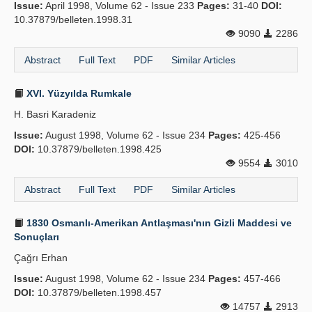
Issue:
April 1998, Volume 62 - Issue 233
Pages:
31-40
DOI:
10.37879/belleten.1998.31
9090
2286
Abstract
Full Text
PDF
Similar Articles
XVI. Yüzyılda Rumkale
H. Basri Karadeniz
Issue:
August 1998, Volume 62 - Issue 234
Pages:
425-456
DOI:
10.37879/belleten.1998.425
9554
3010
Abstract
Full Text
PDF
Similar Articles
1830 Osmanlı-Amerikan Antlaşması'nın Gizli Maddesi ve
Sonuçları
Çağrı Erhan
Issue:
August 1998, Volume 62 - Issue 234
Pages:
457-466
DOI:
10.37879/belleten.1998.457
14757
2913