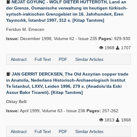
NEJAT GÖYÜNÇ - WOLF DIETER HÜTTEROTH, Land an
der Grenze, Osmanische verwaltung im heutigen türkisch-
syrisch-irakischen Grenzgebiet im 16. Jahrhundert, Eren
Yayıncılık, İstanbul 1997, 312 s. [Kitap Tanıtımı]
Feridun M. Emecen
Issue:
December 1998, Volume 62 - Issue 235
Pages:
929-930
1968
1707
Abstract
Full Text
PDF
Similar Articles
JAN GERRIT DERCKSEN, The Old Assyrian copper trade
in Anatolia, Nederlans Historisch-Archaeologisch Institut
Te İstanbul, LXXV, Leiden 1996, 279 s. (Anadolu'da Eski
Assur Bakır Ticareti). [Kitap Tanıtımı]
Oktay Belli
Issue:
April 1999, Volume 63 - Issue 236
Pages:
257-262
1813
1868
Abstract
Full Text
PDF
Similar Articles