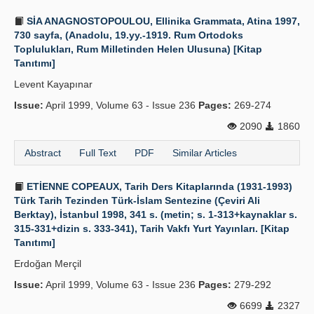
SİA ANAGNOSTOPOULOU, Ellinika Grammata, Atina 1997,
730 sayfa, (Anadolu, 19.yy.-1919. Rum Ortodoks
Toplulukları, Rum Milletinden Helen Ulusuna) [Kitap
Tanıtımı]
Levent Kayapınar
Issue:
April 1999, Volume 63 - Issue 236
Pages:
269-274
2090
1860
Abstract
Full Text
PDF
Similar Articles
ETİENNE COPEAUX, Tarih Ders Kitaplarında (1931-1993)
Türk Tarih Tezinden Türk-İslam Sentezine (Çeviri Ali
Berktay), İstanbul 1998, 341 s. (metin; s. 1-313+kaynaklar s.
315-331+dizin s. 333-341), Tarih Vakfı Yurt Yayınları. [Kitap
Tanıtımı]
Erdoğan Merçil
Issue:
April 1999, Volume 63 - Issue 236
Pages:
279-292
6699
2327