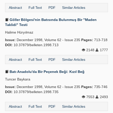
Abstract
Full Text
PDF
Similar Articles
Göller Bölgesi'nin Batısında Bulunmuş Bir "Maden
Taklidi" Testi
Halime Hüryılmaz
Issue:
December 1998, Volume 62 - Issue 235
Pages:
713-718
DOI:
10.37879/belleten.1998.713
2148
1777
Abstract
Full Text
PDF
Similar Articles
Batı Anadolu'da Bir Peçenek Beği: Kızıl Beğ
Tuncer Baykara
Issue:
December 1998, Volume 62 - Issue 235
Pages:
735-746
DOI:
10.37879/belleten.1998.735
7553
2493
Abstract
Full Text
PDF
Similar Articles