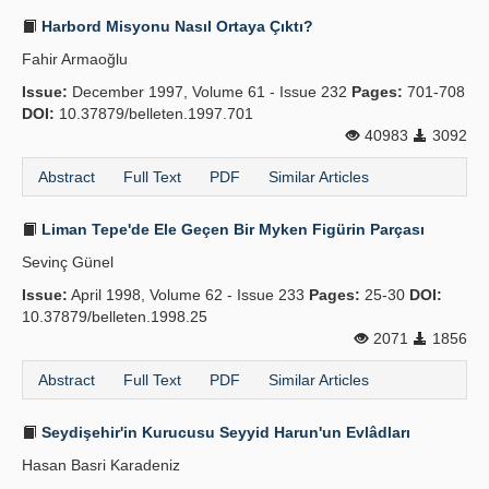
Harbord Misyonu Nasıl Ortaya Çıktı?
Fahir Armaoğlu
Issue:
December 1997, Volume 61 - Issue 232
Pages:
701-708
DOI:
10.37879/belleten.1997.701
40983
3092
Abstract
Full Text
PDF
Similar Articles
Liman Tepe'de Ele Geçen Bir Myken Figürin Parçası
Sevinç Günel
Issue:
April 1998, Volume 62 - Issue 233
Pages:
25-30
DOI:
10.37879/belleten.1998.25
2071
1856
Abstract
Full Text
PDF
Similar Articles
Seydişehir'in Kurucusu Seyyid Harun'un Evlâdları
Hasan Basri Karadeniz