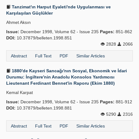
Tanzimat'ın Harput Eyaleti'nde Uygulanması ve
Karşılaşılan Güçlükler
Ahmet Aksın
Issue:
December 1998, Volume 62 - Issue 235
Pages:
851-862
DOI:
10.37879/belleten.1998.851
2828
2066
Abstract
Full Text
PDF
Similar Articles
1880'de Kayseri Sancağı'nın Sosyal, Ekonomik ve İdari
Durumu: İngiltere'nin Anadolu Konsolos Yardımcısı
Lieutenant Ferdinant Bennet'in Raporu (Ekim 1880)
Kemal Karpat
Issue:
December 1998, Volume 62 - Issue 235
Pages:
881-912
DOI:
10.37879/belleten.1998.881
5290
2316
Abstract
Full Text
PDF
Similar Articles