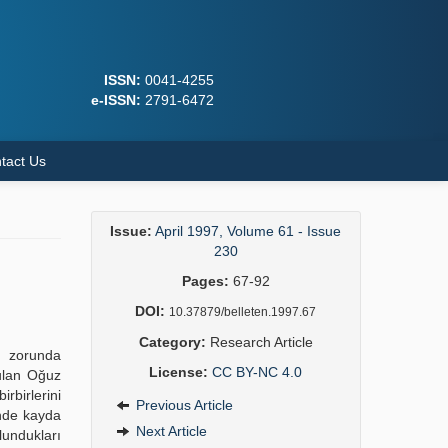
ISSN:
0041-4255
e-ISSN:
2791-6472
tact Us
Issue:
April 1997, Volume 61 - Issue
230
Pages:
67-92
DOI:
10.37879/belleten.1997.67
Category:
Research Article
ek zorunda
License:
CC BY-NC 4.0
bulan Oğuz
irbirlerini
Previous Article
inde kayda
Next Article
undukları