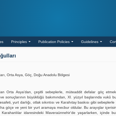
les
Principles
Publication Policies
Guidelines
Con
ğulları
arı, Orta Asya, Göç, Doğu Anadolu Bölgesi
ı olan Orta Asya'dan, çeşitli sebeplerle, müteaddit defalar göç etm
ri ve sonuçlarının büyüklüğü bakımından, XI. yüzyıl başlarında vukû 
feti, yurt darlığı, otlak sıkıntısı ve Karahıtay baskısı gibi sebeplerle b
aha göçe ve yeni bir yurt aramaya mecbur oldular. Bu arayışlar içeris
Karahanlılar idaresindeki Maveraünnehir'de yaşarlarken, içinde bul