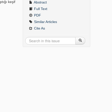
tığı keşif
Abstract
Full Text
PDF
Similar Articles
Cite As