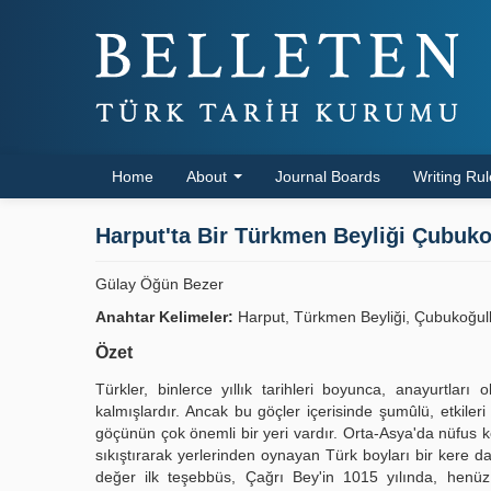
Home
About
Journal Boards
Writing Ru
Harput'ta Bir Türkmen Beyliği Çubuko
Gülay Öğün Bezer
Anahtar Kelimeler:
Harput, Türkmen Beyliği, Çubukoğull
Özet
Türkler, binlerce yıllık tarihleri boyunca, anayurtlar
kalmışlardır. Ancak bu göçler içerisinde şumûlü, etkile
göçünün çok önemli bir yeri vardır. Orta-Asya'da nüfus kesa
sıkıştırarak yerlerinden oynayan Türk boyları bir kere d
değer ilk teşebbüs, Çağrı Bey'in 1015 yılında, henüz 