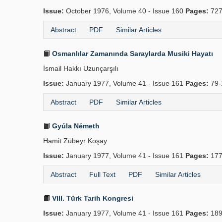
Issue:
October 1976, Volume 40 - Issue 160
Pages:
727
Abstract
PDF
Similar Articles
Osmanlılar Zamanında Saraylarda Musiki Hayatı
İsmail Hakkı Uzunçarşılı
Issue:
January 1977, Volume 41 - Issue 161
Pages:
79-
Abstract
PDF
Similar Articles
Gyúla Németh
Hamit Zübeyr Koşay
Issue:
January 1977, Volume 41 - Issue 161
Pages:
177
Abstract
Full Text
PDF
Similar Articles
VIII. Türk Tarih Kongresi
Issue:
January 1977, Volume 41 - Issue 161
Pages:
189