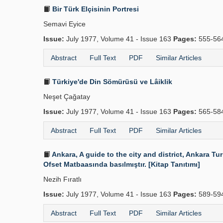
Bir Türk Elçisinin Portresi
Semavi Eyice
Issue:
July 1977, Volume 41 - Issue 163
Pages:
555-56
Abstract
Full Text
PDF
Similar Articles
Türkiye'de Din Sömürüsü ve Lâiklik
Neşet Çağatay
Issue:
July 1977, Volume 41 - Issue 163
Pages:
565-58
Abstract
Full Text
PDF
Similar Articles
Ankara, A guide to the city and district, Ankara Tu
Ofset Matbaasında basılmıştır. [Kitap Tanıtımı]
Nezih Fıratlı
Issue:
July 1977, Volume 41 - Issue 163
Pages:
589-59
Abstract
Full Text
PDF
Similar Articles