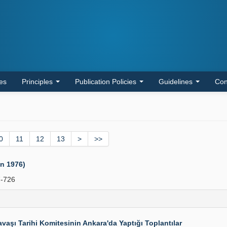
les
Principles
Publication Policies
Guidelines
Con
0
11
12
13
>
>>
an 1976)
-726
Savaşı Tarihi Komitesinin Ankara'da Yaptığı Toplantılar