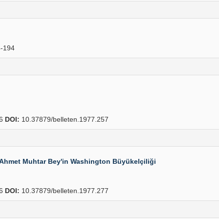
-194
76
DOI:
10.37879/belleten.1977.257
e Ahmet Muhtar Bey'in Washington Büyükelçiliği
56
DOI:
10.37879/belleten.1977.277