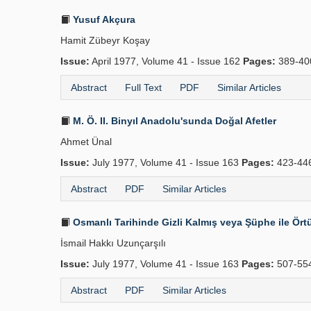
Yusuf Akçura
Hamit Zübeyr Koşay
Issue:
April 1977, Volume 41 - Issue 162
Pages:
389-4
Abstract
Full Text
PDF
Similar Articles
M. Ö. II. Binyıl Anadolu'sunda Doğal Afetler
Ahmet Ünal
Issue:
July 1977, Volume 41 - Issue 163
Pages:
423-44
Abstract
PDF
Similar Articles
Osmanlı Tarihinde Gizli Kalmış veya Şüphe ile Örtü
İsmail Hakkı Uzunçarşılı
Issue:
July 1977, Volume 41 - Issue 163
Pages:
507-55
Abstract
PDF
Similar Articles