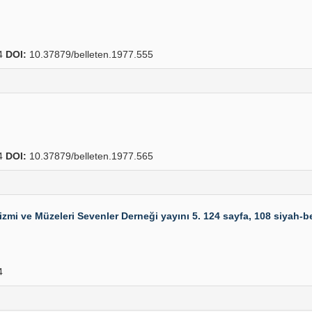
4
DOI:
10.37879/belleten.1977.555
4
DOI:
10.37879/belleten.1977.565
rizmi ve Müzeleri Sevenler Derneği yayını 5. 124 sayfa, 108 siyah-b
4