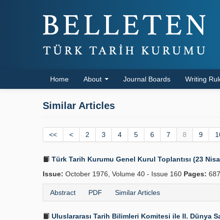
Home
About
Journal Boards
Writing Ru
Similar Articles
<<
<
2
3
4
5
6
7
8
9
1
Türk Tarih Kurumu Genel Kurul Toplantısı (23 Nis
Issue:
October 1976, Volume 40 - Issue 160
Pages:
687
Abstract
PDF
Similar Articles
Uluslararası Tarih Bilimleri Komitesi ile II. Dünya 