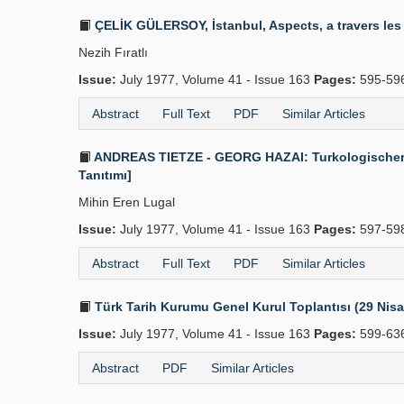
ÇELİK GÜLERSOY, İstanbul, Aspects, a travers les d
Nezih Fıratlı
Issue:
July 1977, Volume 41 - Issue 163
Pages:
595-59
Abstract
Full Text
PDF
Similar Articles
ANDREAS TIETZE - GEORG HAZAI: Turkologischer Anz
Tanıtımı]
Mihin Eren Lugal
Issue:
July 1977, Volume 41 - Issue 163
Pages:
597-59
Abstract
Full Text
PDF
Similar Articles
Türk Tarih Kurumu Genel Kurul Toplantısı (29 Nis
Issue:
July 1977, Volume 41 - Issue 163
Pages:
599-63
Abstract
PDF
Similar Articles