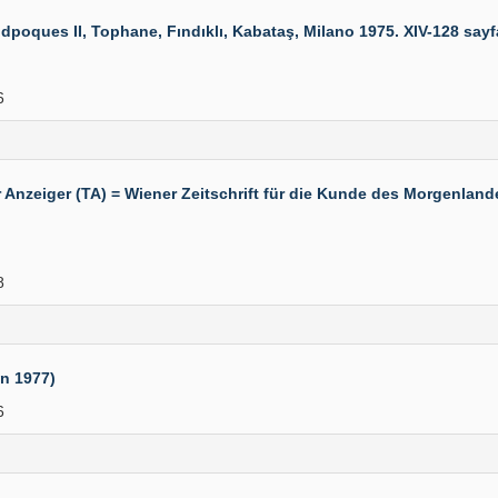
poques II, Tophane, Fındıklı, Kabataş, Milano 1975. XIV-128 sayfa,
6
eiger (TA) = Wiener Zeitschrift für die Kunde des Morgenlandes 
8
an 1977)
6