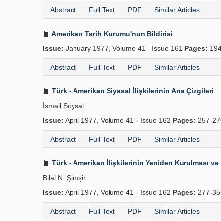
Abstract
Full Text
PDF
Similar Articles
Amerikan Tarih Kurumu'nun Bildirisi
Issue:
January 1977, Volume 41 - Issue 161
Pages:
194
Abstract
Full Text
PDF
Similar Articles
Türk - Amerikan Siyasal İlişkilerinin Ana Çizgileri
İsmail Soysal
Issue:
April 1977, Volume 41 - Issue 162
Pages:
257-2
Abstract
Full Text
PDF
Similar Articles
Türk - Amerikan İlişkilerinin Yeniden Kurulması v
Bilal N. Şimşir
Issue:
April 1977, Volume 41 - Issue 162
Pages:
277-3
Abstract
Full Text
PDF
Similar Articles