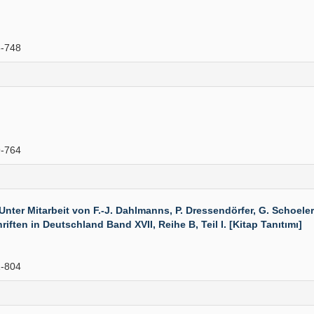
-748
-764
ter Mitarbeit von F.-J. Dahlmanns, P. Dressendörfer, G. Schoeler
ften in Deutschland Band XVII, Reihe B, Teil I. [Kitap Tanıtımı]
-804