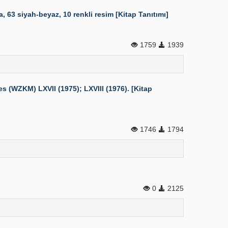
 63 siyah-beyaz, 10 renkli resim [Kitap Tanıtımı]
1759
1939
(WZKM) LXVII (1975); LXVIII (1976). [Kitap
1746
1794
0
2125