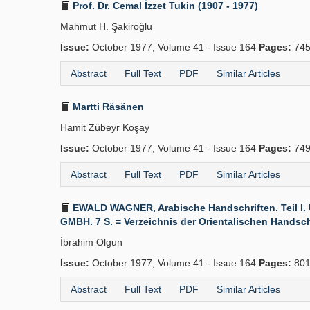
Prof. Dr. Cemal İzzet Tukin (1907 - 1977)
Mahmut H. Şakiroğlu
Issue:
October 1977, Volume 41 - Issue 164
Pages:
745
Abstract
Full Text
PDF
Similar Articles
Martti Räsänen
Hamit Zübeyr Koşay
Issue:
October 1977, Volume 41 - Issue 164
Pages:
749
Abstract
Full Text
PDF
Similar Articles
EWALD WAGNER, Arabische Handschriften. Teil I. Un
GMBH. 7 S. = Verzeichnis der Orientalischen Handschri
İbrahim Olgun
Issue:
October 1977, Volume 41 - Issue 164
Pages:
801
Abstract
Full Text
PDF
Similar Articles