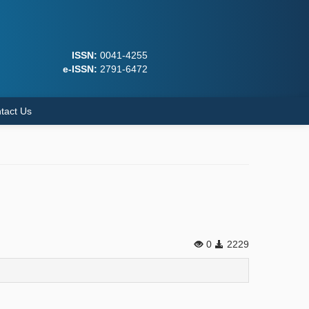
ISSN:
0041-4255
e-ISSN:
2791-6472
tact Us
0
2229