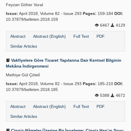
Feyzan Göher Vural
Publication Policies
Issue:
April 2018, Volume 82 - Issue 293
Pages:
159-184
DOI:
10.37879/belleten.2018.159
Guidelines
6467
4129
Contact Us
Abstract
Abstract (English)
Full Text
PDF
Similar Articles
Vakfiyelere Göre Ticaret Yapılarına Dair Kentsel Bilginin
Mekâna İndirgenmesi
Methiye Gül Çöteli̇
Issue:
April 2018, Volume 82 - Issue 293
Pages:
185-210
DOI:
10.37879/belleten.2018.185
5388
4672
Abstract
Abstract (English)
Full Text
PDF
Similar Articles
Çingiz-Nâmeler Üzerine Bir İnceleme: Çingiz Han’ın Soyu