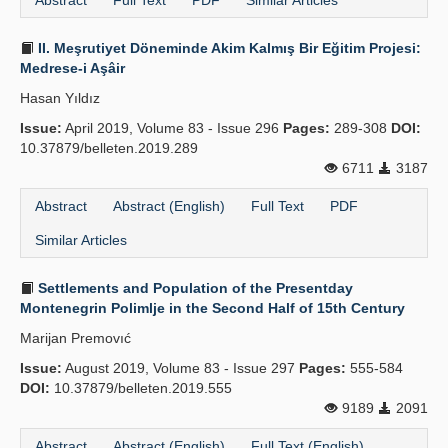
Abstract
Full Text
PDF
Similar Articles
II. Meşrutiyet Döneminde Akim Kalmış Bir Eğitim Projesi:
Medrese-i Aşâir
Hasan Yıldız
Issue:
April 2019, Volume 83 - Issue 296
Pages:
289-308
DOI:
10.37879/belleten.2019.289
6711
3187
Abstract
Abstract (English)
Full Text
PDF
Similar Articles
Settlements and Population of the Presentday
Montenegrin Polimlje in the Second Half of 15th Century
Marijan Premovıć
Issue:
August 2019, Volume 83 - Issue 297
Pages:
555-584
DOI:
10.37879/belleten.2019.555
9189
2091
Abstract
Abstract (English)
Full Text (English)