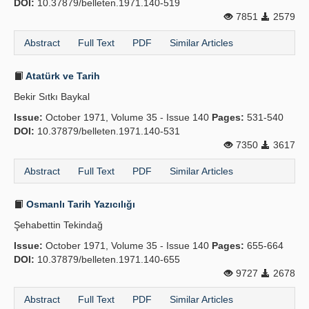
DOI:
10.37879/belleten.1971.140-519
7851
2579
Abstract
Full Text
PDF
Similar Articles
Atatürk ve Tarih
Bekir Sıtkı Baykal
Issue:
October 1971, Volume 35 - Issue 140
Pages:
531-540
DOI:
10.37879/belleten.1971.140-531
7350
3617
Abstract
Full Text
PDF
Similar Articles
Osmanlı Tarih Yazıcılığı
Şehabettin Tekindağ
Issue:
October 1971, Volume 35 - Issue 140
Pages:
655-664
DOI:
10.37879/belleten.1971.140-655
9727
2678
Abstract
Full Text
PDF
Similar Articles