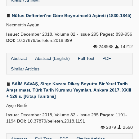
Similar Articles
Nüfus Defterleri’ne Göre Boynuincelü Aşireti (1830-1845)
Necmettin Aygün
Issue:
December 2018, Volume 82 - Issue 295
Pages:
899-956
DOI:
10.37879/belleten.2018.899
248988
14212
Abstract
Abstract (English)
Full Text
PDF
Similar Articles
SAİM SAVAŞ, Sirge Kazası Dikey Boyutta Bir Yerel Tarih
Araştırması, Türk Tarih Kurumu Yayınları, Ankara 2017, XXIII
+ 526 s. [Kitap Tanıtımı]
Ayşe Bedi̇r
Issue:
December 2018, Volume 82 - Issue 295
Pages:
1191-
1194
DOI:
10.37879/belleten.2018.1191
2879
2550