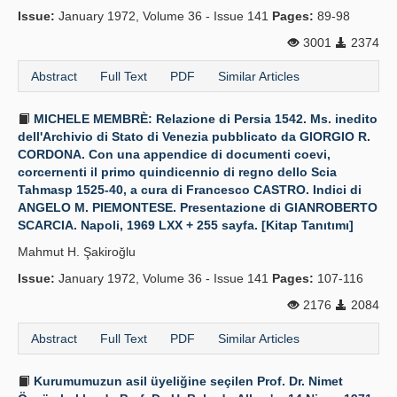
Issue:
January 1972, Volume 36 - Issue 141
Pages:
89-98
3001
2374
Abstract
Full Text
PDF
Similar Articles
MICHELE MEMBRÈ: Relazione di Persia 1542. Ms. inedito
dell'Archivio di Stato di Venezia pubblicato da GIORGIO R.
CORDONA. Con una appendice di documenti coevi,
corcernenti il primo quindicennio di regno dello Scia
Tahmasp 1525-40, a cura di Francesco CASTRO. Indici di
ANGELO M. PIEMONTESE. Presentazione di GIANROBERTO
SCARCIA. Napoli, 1969 LXX + 255 sayfa. [Kitap Tanıtımı]
Mahmut H. Şakiroğlu
Issue:
January 1972, Volume 36 - Issue 141
Pages:
107-116
2176
2084
Abstract
Full Text
PDF
Similar Articles
Kurumumuzun asil üyeliğine seçilen Prof. Dr. Nimet