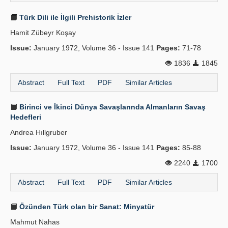
Türk Dili ile İlgili Prehistorik İzler
Hamit Zübeyr Koşay
Issue:
January 1972, Volume 36 - Issue 141
Pages:
71-78
1836
1845
Abstract
Full Text
PDF
Similar Articles
Birinci ve İkinci Dünya Savaşlarında Almanların Savaş
Hedefleri
Andrea Hıllgruber
Issue:
January 1972, Volume 36 - Issue 141
Pages:
85-88
2240
1700
Abstract
Full Text
PDF
Similar Articles
Özünden Türk olan bir Sanat: Minyatür
Mahmut Nahas