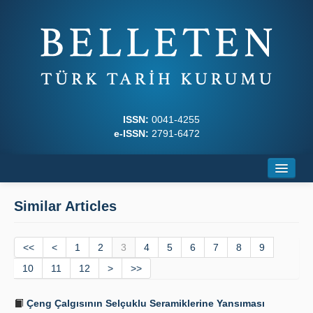
ISSN:
0041-4255
e-ISSN:
2791-6472
Home
Similar Articles
About
<<
Journal Boards
<
1
2
3
4
5
6
7
8
9
10
11
12
>
>>
Writing Rules
Çeng Çalgısının Selçuklu Seramiklerine Yansıması
Principles