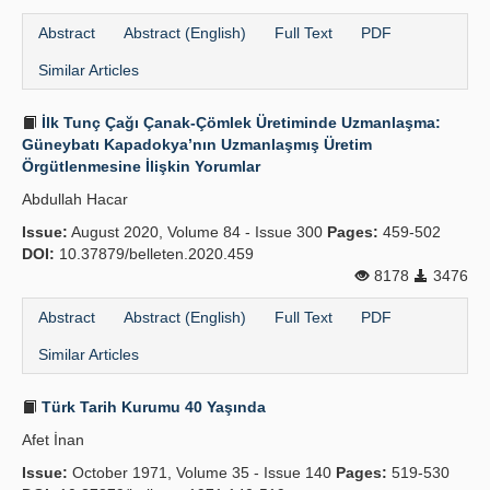
Abstract
Abstract (English)
Full Text
PDF
Similar Articles
İlk Tunç Çağı Çanak-Çömlek Üretiminde Uzmanlaşma:
Güneybatı Kapadokya’nın Uzmanlaşmış Üretim
Örgütlenmesine İlişkin Yorumlar
Abdullah Hacar
Issue:
August 2020, Volume 84 - Issue 300
Pages:
459-502
DOI:
10.37879/belleten.2020.459
8178
3476
Abstract
Abstract (English)
Full Text
PDF
Similar Articles
Türk Tarih Kurumu 40 Yaşında
Afet İnan
Issue:
October 1971, Volume 35 - Issue 140
Pages:
519-530