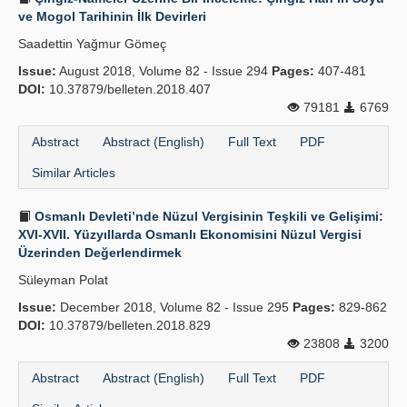
ve Mogol Tarihinin İlk Devirleri
Saadettin Yağmur Gömeç
Issue:
August 2018, Volume 82 - Issue 294
Pages:
407-481
DOI:
10.37879/belleten.2018.407
79181
6769
Abstract
Abstract (English)
Full Text
PDF
Similar Articles
Osmanlı Devleti’nde Nüzul Vergisinin Teşkili ve Gelişimi:
XVI-XVII. Yüzyıllarda Osmanlı Ekonomisini Nüzul Vergisi
Üzerinden Değerlendirmek
Süleyman Polat
Issue:
December 2018, Volume 82 - Issue 295
Pages:
829-862
DOI:
10.37879/belleten.2018.829
23808
3200
Abstract
Abstract (English)
Full Text
PDF