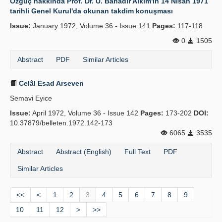
Özgüç hakkında Prof. Dr. U. Bahadır Alkım'ın 14 Nisan 1971
tarihli Genel Kurul'da okunan takdim konuşması
Issue:
January 1972, Volume 36 - Issue 141
Pages:
117-118
0
1505
Abstract
PDF
Similar Articles
Celâl Esad Arseven
Semavi Eyice
Issue:
April 1972, Volume 36 - Issue 142
Pages:
173-202
DOI:
10.37879/belleten.1972.142-173
6065
3535
Abstract
Abstract (English)
Full Text
PDF
Similar Articles
<<
<
1
2
3
4
5
6
7
8
9
10
11
12
>
>>