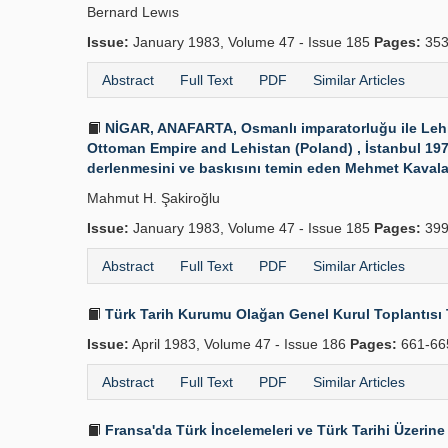
Bernard Lewıs
Issue:
January 1983, Volume 47 - Issue 185
Pages:
353
Abstract
Full Text
PDF
Similar Articles
NİGAR, ANAFARTA, Osmanlı imparatorluğu ile Lehist
Ottoman Empire and Lehistan (Poland) , İstanbul 1979. 
derlenmesini ve baskısını temin eden Mehmet Kavala.
Mahmut H. Şakiroğlu
Issue:
January 1983, Volume 47 - Issue 185
Pages:
399
Abstract
Full Text
PDF
Similar Articles
Türk Tarih Kurumu Olağan Genel Kurul Toplantısı 
Issue:
April 1983, Volume 47 - Issue 186
Pages:
661-66
Abstract
Full Text
PDF
Similar Articles
Fransa'da Türk İncelemeleri ve Türk Tarihi Üzerine