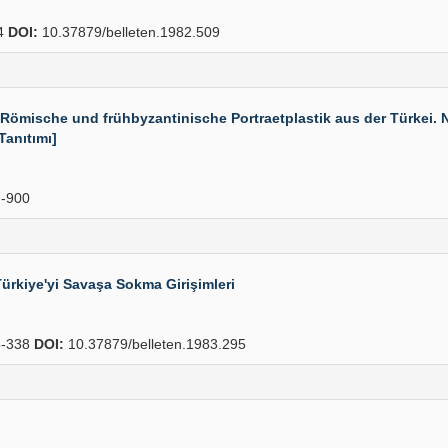
4
DOI:
10.37879/belleten.1982.509
sche und frühbyzantinische Portraetplastik aus der Türkei. Ne
 Tanıtımı]
-900
Türkiye'yi Savaşa Sokma Girişimleri
-338
DOI:
10.37879/belleten.1983.295