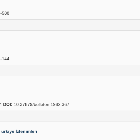
-588
-144
14
DOI:
10.37879/belleten.1982.367
ürkiye İzlenimleri