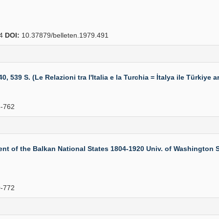
04
DOI:
10.37879/belleten.1979.491
539 S. (Le Relazioni tra l'Italia e la Turchia = İtalya ile Türkiye ar
-762
f the Balkan National States 1804-1920 Univ. of Washington Seat
-772