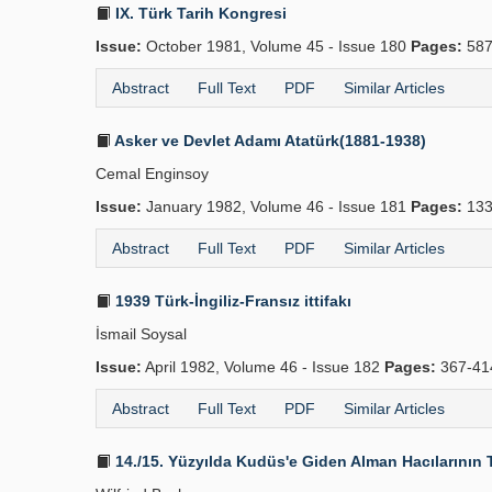
IX. Türk Tarih Kongresi
Issue:
October 1981, Volume 45 - Issue 180
Pages:
587
Abstract
Full Text
PDF
Similar Articles
Asker ve Devlet Adamı Atatürk(1881-1938)
Cemal Enginsoy
Issue:
January 1982, Volume 46 - Issue 181
Pages:
133
Abstract
Full Text
PDF
Similar Articles
1939 Türk-İngiliz-Fransız ittifakı
İsmail Soysal
Issue:
April 1982, Volume 46 - Issue 182
Pages:
367-4
Abstract
Full Text
PDF
Similar Articles
14./15. Yüzyılda Kudüs'e Giden Alman Hacılarının T