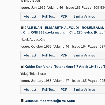
Wilfried Buch
Issue:
July 1982, Volume 46 - Issue 183
Pages:
509-53
Abstract
Full Text
PDF
Similar Articles
JALE İNAN - ELISABETH ALFÖLDI - ROSENBAUM, Römi
I. Cilt: XVIII 368 sayfa metin, II. Cilt: 275 levha. [Kitap
Haluk Abbasoğlu
Issue:
October 1982, Volume 46 - Issue 184
Pages:
897
Abstract
Full Text
PDF
Similar Articles
Kahire Konferansı Tutanakları(4-7 Aralık 1943) ve 
Yuluğ Tekin Kurat
Issue:
January 1983, Volume 47 - Issue 185
Pages:
295
Abstract
Full Text
PDF
Similar Articles
Osmanlı İmparatorluğu ve Sonu