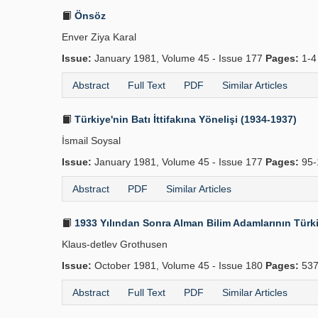
Önsöz
Enver Ziya Karal
Issue:
January 1981, Volume 45 - Issue 177
Pages:
1-4
Abstract
Full Text
PDF
Similar Articles
Türkiye'nin Batı İttifakına Yönelişi (1934-1937)
İsmail Soysal
Issue:
January 1981, Volume 45 - Issue 177
Pages:
95-
Abstract
PDF
Similar Articles
1933 Yılından Sonra Alman Bilim Adamlarının Türk
Klaus-detlev Grothusen
Issue:
October 1981, Volume 45 - Issue 180
Pages:
537
Abstract
Full Text
PDF
Similar Articles