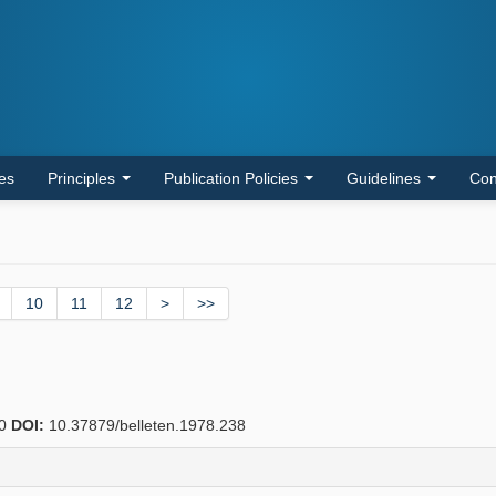
les
Principles
Publication Policies
Guidelines
Con
10
11
12
>
>>
00
DOI:
10.37879/belleten.1978.238