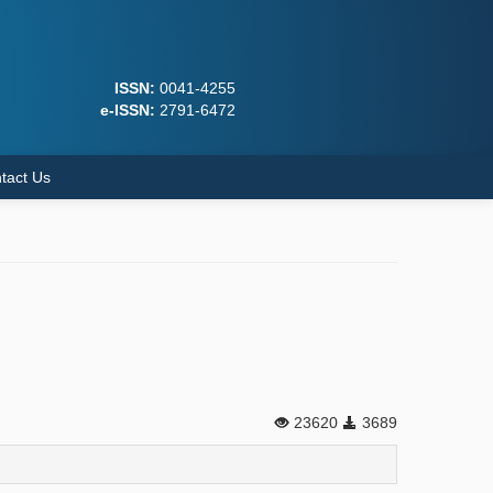
ISSN:
0041-4255
e-ISSN:
2791-6472
tact Us
23620
3689