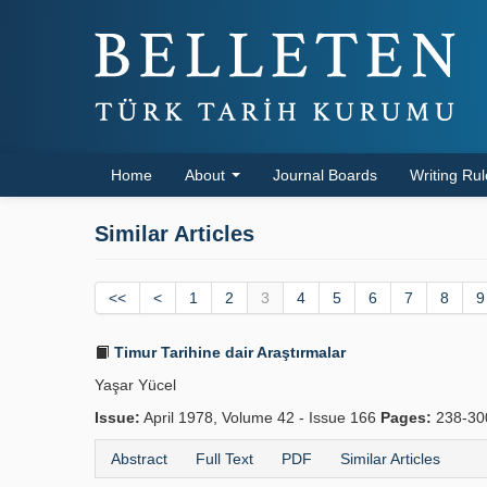
Home
About
Journal Boards
Writing Ru
Similar Articles
<<
<
1
2
3
4
5
6
7
8
9
Timur Tarihine dair Araştırmalar
Yaşar Yücel
Issue:
April 1978, Volume 42 - Issue 166
Pages:
238-3
Abstract
Full Text
PDF
Similar Articles