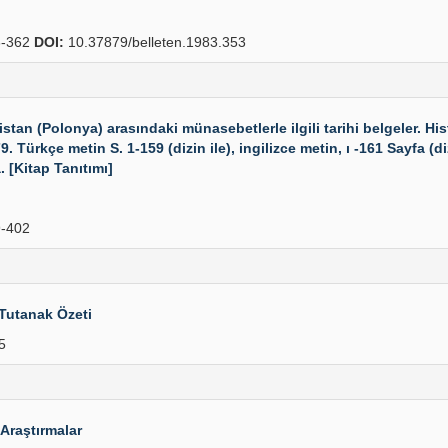
-362
DOI:
10.37879/belleten.1983.353
an (Polonya) arasındaki münasebetlerle ilgili tarihi belgeler. H
Türkçe metin S. 1-159 (dizin ile), ingilizce metin, ı -161 Sayfa (diz
 [Kitap Tanıtımı]
-402
Tutanak Özeti
5
 Araştırmalar