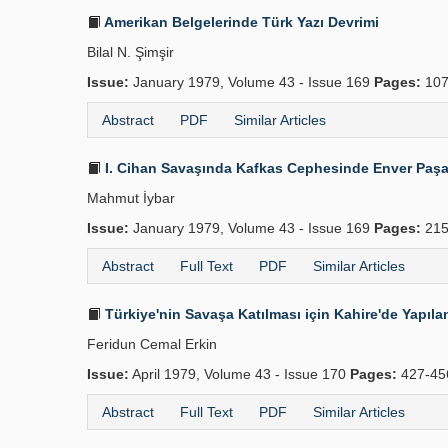
Amerikan Belgelerinde Türk Yazı Devrimi
Bilal N. Şimşir
Issue:
January 1979, Volume 43 - Issue 169
Pages:
107
Abstract
PDF
Similar Articles
I. Cihan Savaşında Kafkas Cephesinde Enver Paşa
Mahmut İybar
Issue:
January 1979, Volume 43 - Issue 169
Pages:
215
Abstract
Full Text
PDF
Similar Articles
Türkiye'nin Savaşa Katılması için Kahire'de Yapıla
Feridun Cemal Erkin
Issue:
April 1979, Volume 43 - Issue 170
Pages:
427-4
Abstract
Full Text
PDF
Similar Articles