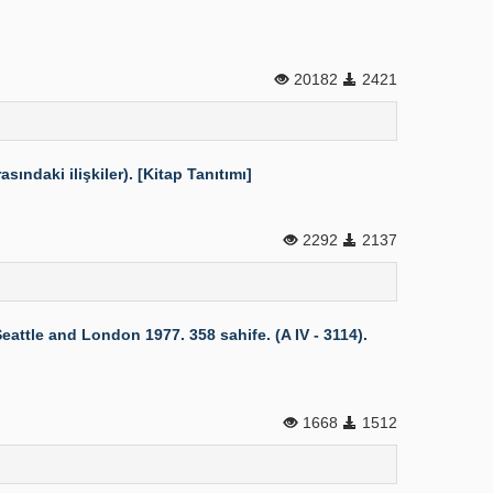
20182
2421
asındaki ilişkiler). [Kitap Tanıtımı]
2292
2137
tle and London 1977. 358 sahife. (A IV - 3114).
1668
1512