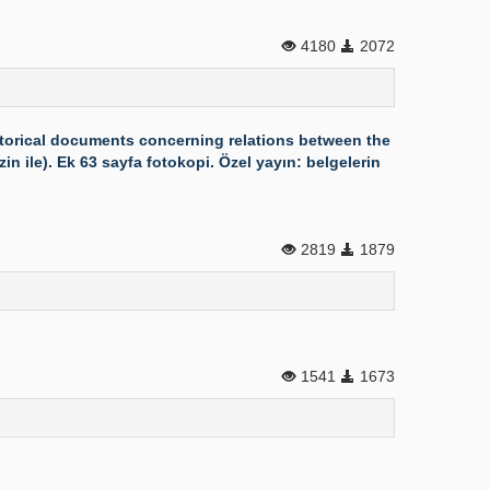
4180
2072
istorical documents concerning relations between the
in ile). Ek 63 sayfa fotokopi. Özel yayın: belgelerin
2819
1879
1541
1673