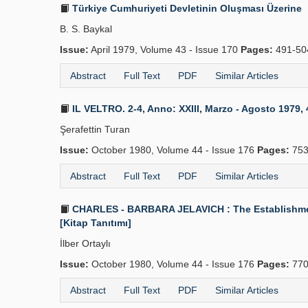
Türkiye Cumhuriyeti Devletinin Oluşması Üzerine
B. S. Baykal
Issue:
April 1979, Volume 43 - Issue 170
Pages:
491-5
Abstract
Full Text
PDF
Similar Articles
IL VELTRO. 2-4, Anno: XXIII, Marzo - Agosto 1979, 40, 
Şerafettin Turan
Issue:
October 1980, Volume 44 - Issue 176
Pages:
753
Abstract
Full Text
PDF
Similar Articles
CHARLES - BARBARA JELAVICH : The Establishment o
[Kitap Tanıtımı]
İlber Ortaylı
Issue:
October 1980, Volume 44 - Issue 176
Pages:
770
Abstract
Full Text
PDF
Similar Articles