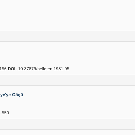
156
DOI:
10.37879/belleten.1981.95
iye'ye Göçü
-550