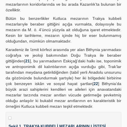
mezarlarının koridorlarında ve bu arada Kazanlık’ta bulunan bir
özelliktir.
Bütün bu benzerlikler Kutluca mezarının Trakya kubbeli
mezarlarıyle beraber gittiğini açığa vurmakta, dolayısıyle bu
mezarın da M. ö. 4’üncü yüzyıla ait olduğuna işaret etmektedir.
Kesin bir tarihleme, mezarın içinde hiç bir eser bulunmamış
olduğundan, mümkün olmamaktadır.
Karadeniz ile îzmit körfezi arasında yer alan Bithynia yarımadası
coğrafya ve jeoloji bakımından Doğu Trakya ile beraber
gittiğinden[
21
], bu yarımadanın Eskiçağ’daki halkı ise, toponimik
ve antroponimik dil kalıntılarının açığa vurduğu gibi, Trak’lar
tarafından meydana getirildiğinden (tabiî yerli Anadolu unsurunu
da gözönünde bulundurmak şartıyle) her iki bölgedeki birbirine
çok benzeyen iskân ve sosyal hayat şartlan[
22
] Bithynia’da
büyük arazi sahiplerini kendileri ve aileleri için anavatandaki
mezarlar tarzında mezar anıtları vücude getirmeğe şevketmiş
olduğu anlaşılır ki bukabil mezar anıtlarının en karakteristik bir
örneğini Kutluca kubbeli mezarı teşkil etmektedir.
Şekil 1. TRAKYA KUBBELİ MEZARLARININ LİSTESİ