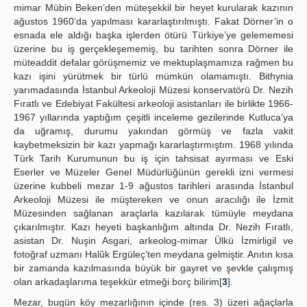
mimar Mübin Beken’den müteşekkil bir heyet kurularak kazının
ağustos 1960’da yapılması kararlaştırılmıştı. Fakat Dörner’in o
esnada ele aldığı başka işlerden ötürü Türkiye’ye gelememesi
üzerine bu iş gerçekleşememiş, bu tarihten sonra Dörner ile
müteaddit defalar görüşmemiz ve mektuplaşmamıza rağmen bu
kazı işini yürütmek bir türlü mümkün olamamıştı. Bithynia
yarımadasında İstanbul Arkeoloji Müzesi konservatörü Dr. Nezih
Fıratlı ve Edebiyat Fakültesi arkeoloji asistanları ile birlikte 1966-
1967 yıllarında yaptığım çeşitli inceleme gezilerinde Kutluca’ya
da uğramış, durumu yakından görmüş ve fazla vakit
kaybetmeksizin bir kazı yapmağı kararlaştırmıştım. 1968 yılında
Türk Tarih Kurumunun bu iş için tahsisat ayırması ve Eski
Eserler ve Müzeler Genel Müdürlüğünün gerekli izni vermesi
üzerine kubbeli mezar 1-9 ağustos tarihleri arasında İstanbul
Arkeoloji Müzesi ile müştereken ve onun aracılığı ile İzmit
Müzesinden sağlanan araçlarla kazılarak tümüyle meydana
çıkarılmıştır. Kazı heyeti başkanlığım altında Dr. Nezih Fıratlı,
asistan Dr. Nuşin Asgari, arkeolog-mimar Ülkü İzmirligil ve
fotoğraf uzmanı Halûk Ergüleç’ten meydana gelmiştir. Anıtın kısa
bir zamanda kazılmasında büyük bir gayret ve şevkle çalışmış
olan arkadaşlarıma teşekkür etmeği borç bilirim[
3
].
Mezar, bugün köy mezarlığının içinde (res. 3) üzeri ağaçlarla