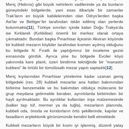
Meriç (Hebros) gibi büyük nehirlerin vadilerinde ya da bunların
güneyindeki bölgelerde, yani esas itibariyle bir zamanlar
Trak’ların en büyük kabilelerinden olan Odrys’lerden başka
Ast’lar ve Bettiger’ler tarafından iskân edilmiş olan yerlerde
bulunmakta[
11
], Türkiye sınırları içinde kalan Doğu Trakya’da
ise Kırklareli (Kırkkilise) önemli bir merkez olarak ortaya
çıkmaktadır. Bundan başka Pınarhisar ilçesinin Akviran köyünde
bir kubbeli mezarın köylüler tarafından kısmen açılmış olduğunu
bu bölgede N. Fıratlı ile yaptığımnız bir inceleme gezisi
esnasında gördük. Ayrıca yine bu bölgede Evciler köyü
yakınında kare planlı, üzeri bindirme tekniğinde bir “manastır
kubbesi” ile örtülü bir tümülüsaltı mezar yapıtı saptadık[
12
].
Meriç kıyılarından Pınarhisar yörelerine kadar uzanan geniş
bölgedeki (res. 28) kubbeli mezarlar ana hatları bakımından
birbirine benzemekle ve bu bakımdan oldukça mütecanis bir
grup meydana getirmekle beraber, ayrıntılarda birbirinden bir
hayli ayrılmaktadır. Bu ayrılıklar kullanılan inşa malzemesinde
(kalker taşı tüf, mermer ya da tuğla), mezarların planında,
kubbeli oda, önoda ve koridorların örtü şekillerinde, kapılar ve
fasadların arşitektonik görünümünde kendini belli etmektedir.
Kubbeli mezarların büyük bir kısmı iyi işlenmiş, düzenli yatay