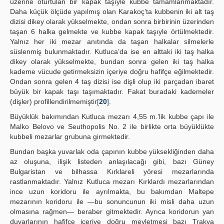
üzerine oturtulan bir kapak taşıyle kubbe tamamlanmaktadır.
Daha küçük ölçüde yapılmış olan Karakoç’ta kubbenin iki alt taş
dizisi dikey olarak yükselmekte, ondan sonra birbirinin üzerinden
taşan 6 halka gelmekte ve kubbe kapak taşıyle örtülmektedir.
Yalnız her iki mezar anıtında da taşan halkalar silmelerle
süslenmiş bulunmaktadır. Kutluca’da ise en alttaki iki taş halka
dikey olarak yükselmekte, bundan sonra gelen iki taş halka
kademe vücude getirmeksizin içeriye doğru hafifçe eğilmektedir.
Ondan sonra gelen 4 taş dizisi ise dişli olup iki parçadan ibaret
büyük bir kapak taşı taşımaktadır. Fakat buradaki kademeler
(dişler) profillendirilmemiştir[
20
].
Büyüklük bakımından Kutluca mezarı 4,55 m.’lik kubbe çapı ile
Malko Belovo ve Seuthopolis No. 2 ile birlikte orta büyüklükte
kubbeli mezarlar grubuna girmektedir.
Bundan başka yuvarlak oda çapının kubbe yüksekliğinden daha
az oluşuna, ilişik listeden anlaşılacağı gibi, bazı Güney
Bulgaristan ve bilhassa Kırklareli yöresi mezarlarında
rastlanmaktadır. Yalnız Kutluca mezarı Kırklardı mezarlarından
ince uzun koridoru ile ayrılmakta, bu bakımdan Maltepe
mezarının koridoru ile —bu sonuncunun iki misli daha uzun
olmasına rağmen— beraber gitmektedir. Ayrıca koridorun yan
duvarlarının hafifçe içeriye doğru meyletmesi bazı Trakya