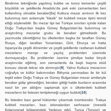
Bindirme tekniğinde yapılmış kubbe ve tonoz kemerler çeşitli
büyüklük ve şekillerde Anadolu’da pek eski zamanlardan beri
kullanılmış olmakla beraber[8a] Kutluca mezar anıtının ilk kez
bulunmuş tam anlamıyle “klasik” bir kubbeli mezar tipini temsil
ettiği söylenebilir. Bu mezar tipi ise Türkiye sınırları içinde kalan
Doğu Trakya’dan başka Güney Bulgaristan’da bulunmuş ve
araştırılmış mezarlar grubu ile beraber gitmektedir. Bu
yazımızda zikrettiğimiz bu ülkelerden başka bir taraftan Güney
Rusya, diğer taraftan Yunanistan, Girit, Etrurya ve hatta
Ispanya’da çeşitli dönemler ve çeşitli şekillerde rastlanan kubbeli
mezarların menşe ve yayılış problemleri üzerinde
durmayacağız. Bu problemler üzerine şimdiye kadar birçok
araştırıcılar eğilmiş, son zamanlarda da başlı başına etüd
konusu olarak tekrar ele alınmıştır[
9
]. Yalnız Kutluca mezarının
coğrafya ve kültür bakımından Bithynia yarımadası ile bir kül
teşkil eden Doğu Trakya ve Güney Bulgaristan mezar amtlanyle
beraber gidip gitmediğini, beraber gittiği halde bunların arasında
nasıl bir yer aldığını saptamak için o ülkelerdeki kubbeli
mezarların bir listesini tertiplemeği uygun bulduk[
10
].
Bu listeden bazı genel hükümler çıkarmak mümkündür. Trakya
kubbeli mezarları, bazı istisnalardan sarfınazar (meselâ
Kolarovgrad bölgesindeki Yankovo gibi), Tunca (Tonzos) ve