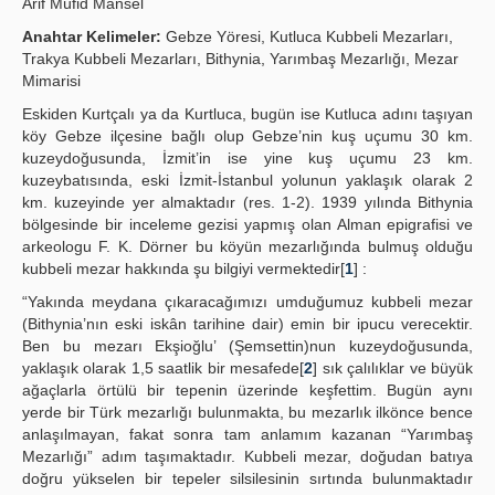
Arif Müfid Mansel
Publication Policies
Anahtar Kelimeler:
Gebze Yöresi, Kutluca Kubbeli Mezarları,
Trakya Kubbeli Mezarları, Bithynia, Yarımbaş Mezarlığı, Mezar
Guidelines
Mimarisi
Eskiden Kurtçalı ya da Kurtluca, bugün ise Kutluca adını taşıyan
Contact Us
köy Gebze ilçesine bağlı olup Gebze’nin kuş uçumu 30 km.
kuzeydoğusunda, İzmit’in ise yine kuş uçumu 23 km.
kuzeybatısında, eski İzmit-İstanbul yolunun yaklaşık olarak 2
km. kuzeyinde yer almaktadır (res. 1-2). 1939 yılında Bithynia
bölgesinde bir inceleme gezisi yapmış olan Alman epigrafisi ve
arkeologu F. K. Dörner bu köyün mezarlığında bulmuş olduğu
kubbeli mezar hakkında şu bilgiyi vermektedir[
1
] :
“Yakında meydana çıkaracağımızı umduğumuz kubbeli mezar
(Bithynia’nın eski iskân tarihine dair) emin bir ipucu verecektir.
Ben bu mezarı Ekşioğlu’ (Şemsettin)nun kuzeydoğusunda,
yaklaşık olarak 1,5 saatlik bir mesafede[
2
] sık çalılıklar ve büyük
ağaçlarla örtülü bir tepenin üzerinde keşfettim. Bugün aynı
yerde bir Türk mezarlığı bulunmakta, bu mezarlık ilkönce bence
anlaşılmayan, fakat sonra tam anlamım kazanan “Yarımbaş
Mezarlığı” adım taşımaktadır. Kubbeli mezar, doğudan batıya
doğru yükselen bir tepeler silsilesinin sırtında bulunmaktadır