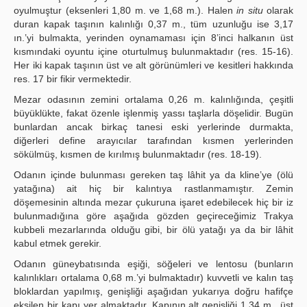
oyulmuştur (eksenleri 1,80 m. ve 1,68 m.). Halen
in situ
olarak
duran kapak taşının kalınlığı 0,37 m., tüm uzunluğu ise 3,17
ın.’yi bulmakta, yerinden oynamaması için 8’inci halkanın üst
kısmındaki oyuntu içine oturtulmuş bulunmaktadır (res. 15-16).
Her iki kapak taşının üst ve alt görünümleri ve kesitleri hakkında
res. 17 bir fikir vermektedir.
Mezar odasının zemini ortalama 0,26 m. kalınlığında, çeşitli
büyüklükte, fakat özenle işlenmiş yassı taşlarla döşelidir. Bugün
bunlardan ancak birkaç tanesi eski yerlerinde durmakta,
diğerleri define arayıcılar tarafından kısmen yerlerinden
sökülmüş, kısmen de kırılmış bulunmaktadır (res. 18-19).
Odanın içinde bulunması gereken taş lâhit ya da kline’ye (ölü
yatağına) ait hiç bir kalıntıya rastlanmamıştır. Zemin
döşemesinin altında mezar çukuruna işaret edebilecek hiç bir iz
bulunmadığına göre aşağıda gözden geçireceğimiz Trakya
kubbeli mezarlarında olduğu gibi, bir ölü yatağı ya da bir lâhit
kabul etmek gerekir.
Odanın güneybatısında eşiği, söğeleri ve lentosu (bunların
kalınlıkları ortalama 0,68 m.’yi bulmaktadır) kuvvetli ve kalın taş
bloklardan yapılmış, genişliği aşağıdan yukarıya doğru hafifçe
eksilen bir kapı yer almaktadır. Kapının alt genişliği 1,34 m., üst