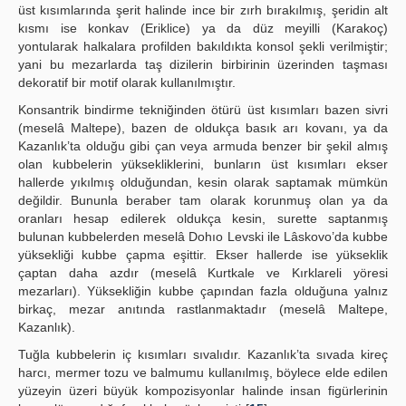
üst kısımlarında şerit halinde ince bir zırh bırakılmış, şeridin alt
kısmı ise konkav (Eriklice) ya da düz meyilli (Karakoç)
yontularak halkalara profilden bakıldıkta konsol şekli verilmiştir;
yani bu mezarlarda taş dizilerin birbirinin üzerinden taşması
dekoratif bir motif olarak kullanılmıştır.
Konsantrik bindirme tekniğinden ötürü üst kısımları bazen sivri
(meselâ Maltepe), bazen de oldukça basık arı kovanı, ya da
Kazanlık’ta olduğu gibi çan veya armuda benzer bir şekil almış
olan kubbelerin yüksekliklerini, bunların üst kısımları ekser
hallerde yıkılmış olduğundan, kesin olarak saptamak mümkün
değildir. Bununla beraber tam olarak korunmuş olan ya da
oranları hesap edilerek oldukça kesin, surette saptanmış
bulunan kubbelerden meselâ Dohıo Levski ile Lâskovo’da kubbe
yüksekliği kubbe çapma eşittir. Ekser hallerde ise yükseklik
çaptan daha azdır (meselâ Kurtkale ve Kırklareli yöresi
mezarları). Yüksekliğin kubbe çapından fazla olduğuna yalnız
birkaç, mezar anıtında rastlanmaktadır (meselâ Maltepe,
Kazanlık).
Tuğla kubbelerin iç kısımları sıvalıdır. Kazanlık’ta sıvada kireç
harcı, mermer tozu ve balmumu kullanılmış, böylece elde edilen
yüzeyin üzeri büyük kompozisyonlar halinde insan figürlerinin