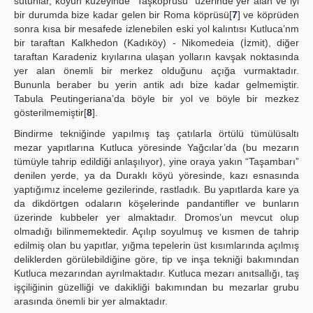
sütunlar, köyün kuzeyinde “Taşköprüsu” üzerinde yer alan ve iyi
bir durumda bize kadar gelen bir Roma köprüsü[
7
] ve köprüden
sonra kısa bir mesafede izlenebilen eski yol kalıntısı Kutluca’nm
bir taraftan Kalkhedon (Kadıköy) - Nikomedeia (İzmit), diğer
taraftan Karadeniz kıyılarına ulaşan yolların kavşak noktasında
yer alan önemli bir merkez olduğunu açığa vurmaktadır.
Bununla beraber bu yerin antik adı bize kadar gelmemiştir.
Tabula Peutingeriana’da böyle bir yol ve böyle bir mezkez
gösterilmemiştir[
8
].
Bindirme tekniğinde yapılmış taş çatılarla örtülü tümülüsaltı
mezar yapıtlarına Kutluca yöresinde Yağcılar’da (bu mezarın
tümüyle tahrip edildiği anlaşılıyor), yine oraya yakın “Taşambarı”
denilen yerde, ya da Duraklı köyü yöresinde, kazı esnasında
yaptığımız inceleme gezilerinde, rastladık. Bu yapıtlarda kare ya
da dikdörtgen odaların köşelerinde pandantifler ve bunların
üzerinde kubbeler yer almaktadır. Dromos’un mevcut olup
olmadığı bilinmemektedir. Açılıp soyulmuş ve kısmen de tahrip
edilmiş olan bu yapıtlar, yığma tepelerin üst kısımlarında açılmış
deliklerden görülebildiğine göre, tip ve inşa tekniği bakımından
Kutluca mezarından ayrılmaktadır. Kutluca mezarı anıtsallığı, taş
işçiliğinin güzelliği ve dakikliği bakımından bu mezarlar grubu
arasında önemli bir yer almaktadır.