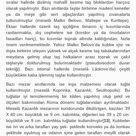
sıralar halinde dizilmiş mahallî kesme taş bloklardan harçsız
olarak yapılmıştır. Bazı anıtlarda taşlar birbirine madenî kenetler
ya da meşe gibi sert ağaçlardan yapılmış zıvanalarla
tutturulmuştur (meselâ Malko Belovo, Maltepe ve Kurttepe).
Ekser hallerde özenli taş işçiliğine binanın iç kısımlarında
rastlanmakta, dış cephelere ise (koridor ya da önodaların
fasadları hariç), bu kısımlar toprak altında kaldığından, fazla
önem verilmemektedir. Yalnız Malko Belovo’da kubbe içte ve
dışta birbirini izleyen yüksek ve alçak kesme taş tabakalarından
meydana gelmiş olup taş halkaların arası toprak ve çakıl
taşlanyle doldurulmuş bulunmaktadır (pseudoisodom duvar
tekniği). Bazı istisnaî hallerde (meselâ Lâskovo’da) çeşitli
büyüklükte kaba işlenmiş taşlar kullanılmıştır.
Bazı mezar anıtlarında ise inşa malzemesi olarak tuğla
kullanılmıştır (meselâ Koprinka, Kazanlık, Seuthopolis). Bu
tuğlalar iyi temizlenmemiş bir kilden yapılmış olup şekil ve
ölçüleri bakımından Roma dönemi tuğlalarından ayrılmaktadır.
Meselâ Kazanlık mezarının koridorunda dikdörtgen, bazıları 39
X 40 cm. büyüklük ve 9 cm. kalınlıkta, diğerleri ise 39 x 20 cm.
büyüklük ve 9 cm. kalınlıkta tuğlalar kullanılmıştır[
13
]. Kubbeler
ise ön ve arka tarafları yay şek- şeklinde konveks ya da konkav
şeklinde oyulmuş ve odanın içine gelen tarafları meyilli olarak