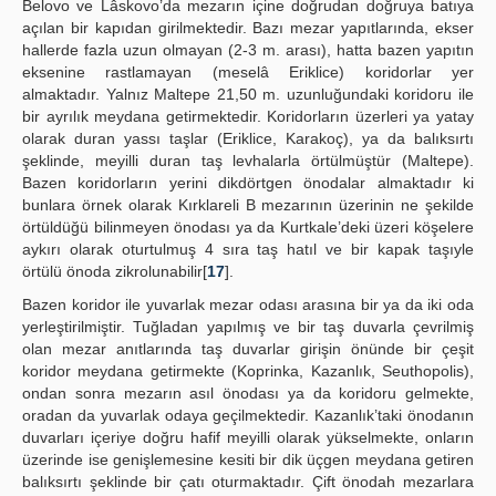
Belovo ve Lâskovo’da mezarın içine doğrudan doğruya batıya
açılan bir kapıdan girilmektedir. Bazı mezar yapıtlarında, ekser
hallerde fazla uzun olmayan (2-3 m. arası), hatta bazen yapıtın
eksenine rastlamayan (meselâ Eriklice) koridorlar yer
almaktadır. Yalnız Maltepe 21,50 m. uzunluğundaki koridoru ile
bir ayrılık meydana getirmektedir. Koridorların üzerleri ya yatay
olarak duran yassı taşlar (Eriklice, Karakoç), ya da balıksırtı
şeklinde, meyilli duran taş levhalarla örtülmüştür (Maltepe).
Bazen koridorların yerini dikdörtgen önodalar almaktadır ki
bunlara örnek olarak Kırklareli B mezarının üzerinin ne şekilde
örtüldüğü bilinmeyen önodası ya da Kurtkale’deki üzeri köşelere
aykırı olarak oturtulmuş 4 sıra taş hatıl ve bir kapak taşıyle
örtülü önoda zikrolunabilir[
17
].
Bazen koridor ile yuvarlak mezar odası arasına bir ya da iki oda
yerleştirilmiştir. Tuğladan yapılmış ve bir taş duvarla çevrilmiş
olan mezar anıtlarında taş duvarlar girişin önünde bir çeşit
koridor meydana getirmekte (Koprinka, Kazanlık, Seuthopolis),
ondan sonra mezarın asıl önodası ya da koridoru gelmekte,
oradan da yuvarlak odaya geçilmektedir. Kazanlık’taki önodanın
duvarları içeriye doğru hafif meyilli olarak yükselmekte, onların
üzerinde ise genişlemesine kesiti bir dik üçgen meydana getiren
balıksırtı şeklinde bir çatı oturmaktadır. Çift önodah mezarlara