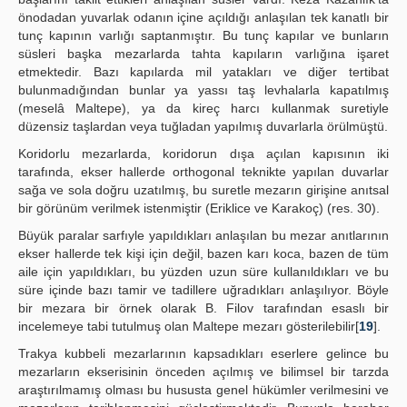
önodadan yuvarlak odanın içine açıldığı anlaşılan tek kanatlı bir
tunç kapının varlığı saptanmıştır. Bu tunç kapılar ve bunların
süsleri başka mezarlarda tahta kapıların varlığına işaret
etmektedir. Bazı kapılarda mil yatakları ve diğer tertibat
bulunmadığından bunlar ya yassı taş levhalarla kapatılmış
(meselâ Maltepe), ya da kireç harcı kullanmak suretiyle
düzensiz taşlardan veya tuğladan yapılmış duvarlarla örülmüştü.
Koridorlu mezarlarda, koridorun dışa açılan kapısının iki
tarafında, ekser hallerde orthogonal teknikte yapılan duvarlar
sağa ve sola doğru uzatılmış, bu suretle mezarın girişine anıtsal
bir görünüm verilmek istenmiştir (Eriklice ve Karakoç) (res. 30).
Büyük paralar sarfıyle yapıldıkları anlaşılan bu mezar anıtlarının
ekser hallerde tek kişi için değil, bazen karı koca, bazen de tüm
aile için yapıldıkları, bu yüzden uzun süre kullanıldıkları ve bu
süre içinde bazı tamir ve tadillere uğradıkları anlaşılıyor. Böyle
bir mezara bir örnek olarak B. Filov tarafından esaslı bir
incelemeye tabi tutulmuş olan Maltepe mezarı gösterilebilir[
19
].
Trakya kubbeli mezarlarının kapsadıkları eserlere gelince bu
mezarların ekserisinin önceden açılmış ve bilimsel bir tarzda
araştırılmamış olması bu hususta genel hükümler verilmesini ve