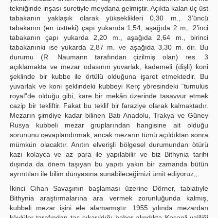
tekniğinde inşası suretiyle meydana gelmiştir. Açıkta kalan üç üst
tabakanın yaklaşık olarak yükseklikleri 0,30 m., 3’üncü
tabakanın (en üstteki) çapı yukarıda 1,54, aşağıda 2 m,. 2’inci
tabakanın çapı yukarda 2,20 m., aşağıda 2,64 m., birinci
tabakanınki ise yukarda 2,87 m. ve aşağıda 3,30 m. dir. Bu
durumu (R. Naumann tarafından çizilmiş olan) res. 3
açıklamakta ve mezar odasının yuvarlak, kademeli (dişli) koni
şeklinde bir kubbe ile örtülü olduğuna işaret etmektedir. Bu
yuvarlak ve koni şeklindeki kubbeyi Kerç yöresindeki “tumulus
royal”de olduğu gibi, kare bir mekân üzerinde tasavvur etmek
cazip bir tekliftir. Fakat bu teklif bir faraziye olarak kalmaktadır.
Mezarın şimdiye kadar bilinen Batı Anadolu, Trakya ve Güney
Rusya kubbeli mezar gruplarından hangisine ait olduğu
sorununu cevaplandırmak, ancak mezarın tümü açıldıktan sonra
mümkün olacaktır. Anıtın elverişli bölgesel durumundan ötürü
kazı kolayca ve az para ile yapılabilir ve biz Bithynia tarihi
dışında da önem taşıyan bu yapıtı yakın bir zamanda bütün
ayrıntıları ile bilim dünyasına sunabileceğimizi ümit ediyoruz,,.
İkinci Cihan Savaşının başlaması üzerine Dörner, tabiatıyle
Bithynia araştırmalarına ara vermek zorunluğunda kalmış,
kubbeli mezar işini ele alamamıştır. 1955 yılında mezardan
köylüler tarafından taş çıkarıldığı haber alındıkta Kocaeli valiliği