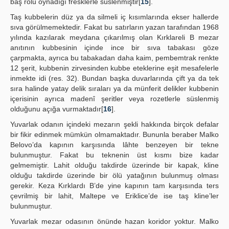
baş rolü oynadığı fresklerle süslenmiştir[
15
].
Taş kubbelerin düz ya da silmeli iç kısımlarında ekser hallerde
sıva görülmemektedir. Fakat bu satırların yazan tarafından 1968
yılında kazılarak meydana çıkarılmış olan Kırklareli B mezar
anıtının kubbesinin içinde ince bir sıva tabakası göze
çarpmakta, ayrıca bu tabakadan daha kaim, pembemtrak renkte
12 şerit, kubbenin zirvesinden kubbe eteklerine eşit mesafelerle
inmekte idi (res. 32). Bundan başka duvarlarında çift ya da tek
sıra halinde yatay delik sıraları ya da münferit delikler kubbenin
içerisinin ayrıca madenî şeritler veya rozetlerle süslenmiş
olduğunu açığa vurmaktadır[
16
].
Yuvarlak odanın içindeki mezarın şekli hakkında birçok defalar
bir fikir edinmek mümkün olmamaktadır. Bununla beraber Malko
Belovo’da kapının karşısında lâhte benzeyen bir tekne
bulunmuştur. Fakat bu teknenin üst kısmı bize kadar
gelmemiştir. Lahit olduğu takdirde üzerinde bir kapak, kline
olduğu takdirde üzerinde bir ölü yatağının bulunmuş olması
gerekir. Keza Kırklardı B’de yine kapının tam karşısında ters
çevrilmiş bir lahit, Maltepe ve Eriklice’de ise taş kline’ler
bulunmuştur.
Yuvarlak mezar odasının önünde hazan koridor yoktur. Malko