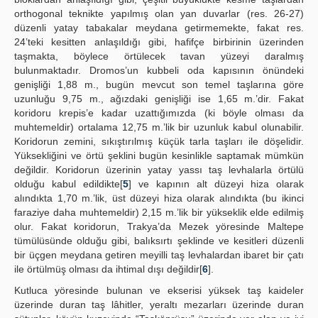
orthogonal teknikte yapılmış olan yan duvarlar (res. 26-27)
düzenli yatay tabakalar meydana getirmemekte, fakat res.
24’teki kesitten anlaşıldığı gibi, hafifçe birbirinin üzerinden
taşmakta, böylece örtülecek tavan yüzeyi daralmış
bulunmaktadır. Dromos’un kubbeli oda kapısının önündeki
genişliği 1,88 m., bugün mevcut son temel taşlarına göre
uzunluğu 9,75 m., ağızdaki genişliği ise 1,65 m.’dir. Fakat
koridoru krepis’e kadar uzattığımızda (ki böyle olması da
muhtemeldir) ortalama 12,75 m.’lik bir uzunluk kabul olunabilir.
Koridorun zemini, sıkıştırılmış küçük tarla taşları ile döşelidir.
Yüksekliğini ve örtü şeklini bugün kesinlikle saptamak mümkün
değildir. Koridorun üzerinin yatay yassı taş levhalarla örtülü
olduğu kabul edildikte[
5
] ve kapının alt düzeyi hiza olarak
alındıkta 1,70 m.’lik, üst düzeyi hiza olarak alındıkta (bu ikinci
faraziye daha muhtemeldir) 2,15 m.’lik bir yükseklik elde edilmiş
olur. Fakat koridorun, Trakya’da Mezek yöresinde Maltepe
tümülüsünde olduğu gibi, balıksırtı şeklinde ve kesitleri düzenli
bir üçgen meydana getiren meyilli taş levhalardan ibaret bir çatı
ile örtülmüş olması da ihtimal dışı değildir[
6
].
Kutluca yöresinde bulunan ve ekserisi yüksek taş kaideler
üzerinde duran taş lâhitler, yeraltı mezarları üzerinde duran