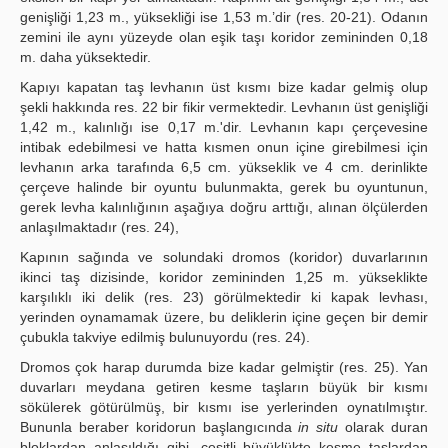
genişliği 1,23 m., yüksekliği ise 1,53 m.’dir (res. 20-21). Odanın
zemini ile aynı yüzeyde olan eşik taşı koridor zemininden 0,18
m. daha yüksektedir.
Kapıyı kapatan taş levhanın üst kısmı bize kadar gelmiş olup
şekli hakkında res. 22 bir fikir vermektedir. Levhanın üst genişliği
1,42 m., kalınlığı ise 0,17 m.'dir. Levhanın kapı çerçevesine
intibak edebilmesi ve hatta kısmen onun içine girebilmesi için
levhanın arka tarafında 6,5 cm. yükseklik ve 4 cm. derinlikte
çerçeve halinde bir oyuntu bulunmakta, gerek bu oyuntunun,
gerek levha kalınlığının aşağıya doğru arttığı, alınan ölçülerden
anlaşılmaktadır (res. 24),
Kapının sağında ve solundaki dromos (koridor) duvarlarının
ikinci taş dizisinde, koridor zemininden 1,25 m. yükseklikte
karşılıklı iki delik (res. 23) görülmektedir ki kapak levhası,
yerinden oynamamak üzere, bu deliklerin içine geçen bir demir
çubukla takviye edilmiş bulunuyordu (res. 24).
Dromos çok harap durumda bize kadar gelmiştir (res. 25). Yan
duvarları meydana getiren kesme taşların büyük bir kısmı
sökülerek götürülmüş, bir kısmı ise yerlerinden oynatılmıştır.
Bununla beraber koridorun başlangıcında
in situ
olarak duran
bloklardan anlaşıldığı gibi, çeşitli büyüklükte kesme taşlardan