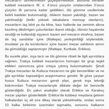
mezarların tarihlenmesini güçleştirmektedir. Bununla beraber
kubbeli mezarların M. ö. 4’üncü yüzyılın ortalarından 3’üncü
yüzyılın ilk yarısına kadar geldikleri, ölü gömme usullerinde
belirli kaideler bulunmadığı, ölülerin bazen yakıldığı, bazen ise
yakılmadığı (belki yüksek tabakalara mensup olanların),
mezarların taş lahit ya da kline, bazı hallerde ise zeminin altına
kazılmış dikdörtgen çukurlardan ibaret olduğu, ölünün hayatında
sevdiği ve kullandığı eşyanın bazen asıl mezarın etrafına, bazen
de taş sandıklar içine (Maltepe) yerleştirildiği söylenebilir,
önodalar ya da koridorların içine bazen mezar sahibinin atının
da gömüldüğü saptanmıştır (Maltepe, Kurtkale, Eriklice).
Bu suretle plan, inşa tarzı ve ölü gömme ritüeli ile ilgili ayrıntılara
rağmen, Trakya kubbeli mezarlarının homojen bir grup teşkil
ettikleri zannımıza göre ortaya çıkmış bulunmaktadır. Şimdi
Trakya mezarları ile Kutluca mezarının ne gibi benzerlikler ve ne
gibi ayrılıklar kapsadığını araştırmamız gerekir. İlk göze çarpan
husus Kutluca mezarının gerek plan, gerek inşa tekniği
bakımından Trakya mezarlarıyle dikkate değer bir benzerlik
gösterdiğidir. En yakın analojiler olarak Eriklice ve Karakoç
mezar yapıları gösterilebilir. Eriklice’de kubbeyi meydana getiren
halkalardan üç alt sıra dikey olarak yükselmekte, ondan sonra
10 halka birbirinin üzerinden taşmakta, sonuncu halkanın