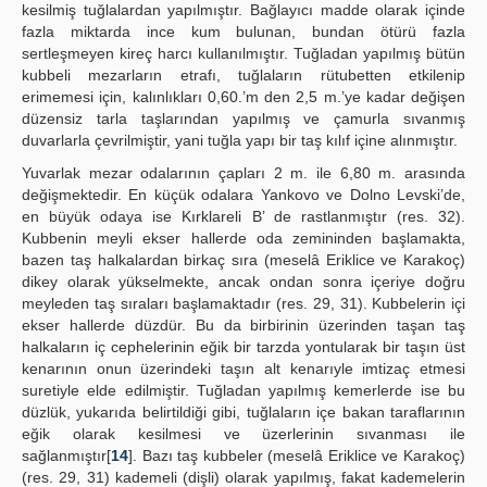
kesilmiş tuğlalardan yapılmıştır. Bağlayıcı madde olarak içinde
fazla miktarda ince kum bulunan, bundan ötürü fazla
sertleşmeyen kireç harcı kullanılmıştır. Tuğladan yapılmış bütün
kubbeli mezarların etrafı, tuğlaların rütubetten etkilenip
erimemesi için, kalınlıkları 0,60.’m den 2,5 m.’ye kadar değişen
düzensiz tarla taşlarından yapılmış ve çamurla sıvanmış
duvarlarla çevrilmiştir, yani tuğla yapı bir taş kılıf içine alınmıştır.
Yuvarlak mezar odalarının çapları 2 m. ile 6,80 m. arasında
değişmektedir. En küçük odalara Yankovo ve Dolno Levski’de,
en büyük odaya ise Kırklareli B’ de rastlanmıştır (res. 32).
Kubbenin meyli ekser hallerde oda zemininden başlamakta,
bazen taş halkalardan birkaç sıra (meselâ Eriklice ve Karakoç)
dikey olarak yükselmekte, ancak ondan sonra içeriye doğru
meyleden taş sıraları başlamaktadır (res. 29, 31). Kubbelerin içi
ekser hallerde düzdür. Bu da birbirinin üzerinden taşan taş
halkaların iç cephelerinin eğik bir tarzda yontularak bir taşın üst
kenarının onun üzerindeki taşın alt kenarıyle imtizaç etmesi
suretiyle elde edilmiştir. Tuğladan yapılmış kemerlerde ise bu
düzlük, yukarıda belirtildiği gibi, tuğlaların içe bakan taraflarının
eğik olarak kesilmesi ve üzerlerinin sıvanması ile
sağlanmıştır[
14
]. Bazı taş kubbeler (meselâ Eriklice ve Karakoç)
(res. 29, 31) kademeli (dişli) olarak yapılmış, fakat kademelerin