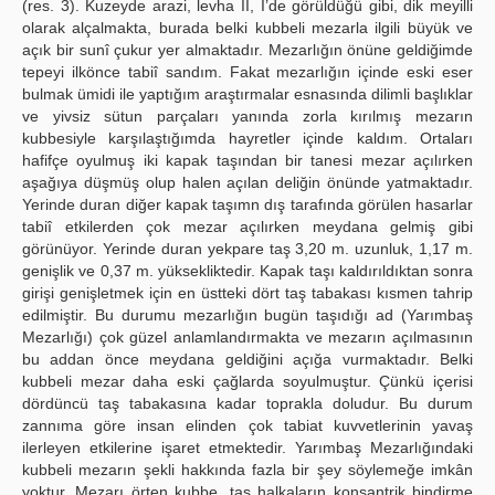
(res. 3). Kuzeyde arazi, levha II, I’de görüldüğü gibi, dik meyilli
olarak alçalmakta, burada belki kubbeli mezarla ilgili büyük ve
açık bir sunî çukur yer almaktadır. Mezarlığın önüne geldiğimde
tepeyi ilkönce tabiî sandım. Fakat mezarlığın içinde eski eser
bulmak ümidi ile yaptığım araştırmalar esnasında dilimli başlıklar
ve yivsiz sütun parçaları yanında zorla kırılmış mezarın
kubbesiyle karşılaştığımda hayretler içinde kaldım. Ortaları
hafifçe oyulmuş iki kapak taşından bir tanesi mezar açılırken
aşağıya düşmüş olup halen açılan deliğin önünde yatmaktadır.
Yerinde duran diğer kapak taşımn dış tarafında görülen hasarlar
tabiî etkilerden çok mezar açılırken meydana gelmiş gibi
görünüyor. Yerinde duran yekpare taş 3,20 m. uzunluk, 1,17 m.
genişlik ve 0,37 m. yüksekliktedir. Kapak taşı kaldırıldıktan sonra
girişi genişletmek için en üstteki dört taş tabakası kısmen tahrip
edilmiştir. Bu durumu mezarlığın bugün taşıdığı ad (Yarımbaş
Mezarlığı) çok güzel anlamlandırmakta ve mezarın açılmasının
bu addan önce meydana geldiğini açığa vurmaktadır. Belki
kubbeli mezar daha eski çağlarda soyulmuştur. Çünkü içerisi
dördüncü taş tabakasına kadar toprakla doludur. Bu durum
zannıma göre insan elinden çok tabiat kuvvetlerinin yavaş
ilerleyen etkilerine işaret etmektedir. Yarımbaş Mezarlığındaki
kubbeli mezarın şekli hakkında fazla bir şey söylemeğe imkân
yoktur. Mezarı örten kubbe, taş halkaların konsantrik bindirme