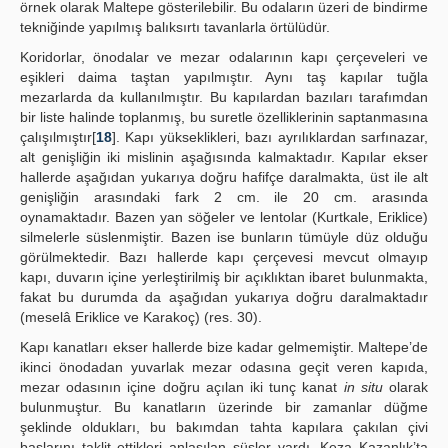
örnek olarak Maltepe gösterilebilir. Bu odaların üzeri de bindirme
tekniğinde yapılmış balıksırtı tavanlarla örtülüdür.
Koridorlar, önodalar ve mezar odalarının kapı çerçeveleri ve
eşikleri daima taştan yapılmıştır. Aynı taş kapılar tuğla
mezarlarda da kullanılmıştır. Bu kapılardan bazıları tarafımdan
bir liste halinde toplanmış, bu suretle özelliklerinin saptanmasına
çalışılmıştır[
18
]. Kapı yükseklikleri, bazı ayrılıklardan sarfınazar,
alt genişliğin iki mislinin aşağısında kalmaktadır. Kapılar ekser
hallerde aşağıdan yukarıya doğru hafifçe daralmakta, üst ile alt
genişliğin arasındaki fark 2 cm. ile 20 cm. arasında
oynamaktadır. Bazen yan söğeler ve lentolar (Kurtkale, Eriklice)
silmelerle süslenmiştir. Bazen ise bunların tümüyle düz olduğu
görülmektedir. Bazı hallerde kapı çerçevesi mevcut olmayıp
kapı, duvarın içine yerleştirilmiş bir açıklıktan ibaret bulunmakta,
fakat bu durumda da aşağıdan yukarıya doğru daralmaktadır
(meselâ Eriklice ve Karakoç) (res. 30).
Kapı kanatları ekser hallerde bize kadar gelmemiştir. Maltepe’de
ikinci önodadan yuvarlak mezar odasına geçit veren kapıda,
mezar odasının içine doğru açılan iki tunç kanat
in situ
olarak
bulunmuştur. Bu kanatların üzerinde bir zamanlar düğme
şeklinde oldukları, bu bakımdan tahta kapılara çakılan çivi
başlarını taklit ettikleri anlaşılan süsler vardı. Keza Kazanlık’ta