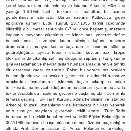
işe el koyarak tahribatı önlemiş ve İstanbul Arkeoloji Müzesine
yazdığı 1.6.1955 tarihli tezkere ile mahalline bir uzman
gönderilmesini istemiştir. Bunun üzerine Kutluca’ya giden
epigrafya uzmanı Lütfü Tuğrul, 29.7.1955 tarihli raporunda
bildirdiği gibi, mezar tahribinin 6-7 yıl önce başlamış, mezarın
kapısının meydana çıkarılmış ve içinde bazı yerlerde define
bulmak ümidi ile zemine kadar inilmiş olduğunu, mezarın
dromos’unu sınırlayan kesme taşlardan bir kısmının sökülüp
götürüldüğünü, ayrıca tepenin etrafını çeviren bazı krepis
bloklarının da çıkarılıp satılmış olduğunu saptamış, taş çıkarma
işini yasaklamak ve mevcut taşları numaralamak suretiyle tahribi
bir dereceye kadar önlemiştir. Fakat bu yörede taş ocakları
bulunduğundan ve bu ocakları işletenlerin, ellerindeki ruhsat ve
araçlardan faydalanarak, işlenmiş taşları çıkarıp salmaları
tehlikesi daima mevcut olduğundan bu satırların yazan bu arada
tekrar Anadolu’da inceleme gezilerine başlamış olan Dörner ile
temasa geçmiş, Türk Tarih Kurumu adına kendisinin ve İstanbul
Arkeoloji Müzesi uzmanlarının da katılacağı bir kazı yaparak
anıtı tümüyle meydana çıkarmağı teklif etmişti. Türk Tarih
burumunun bu teklifi kabul etmesi ve Mîllî Eğitim Bakanlığının
30/7/1960 tarihinde bu işe müsaade etmesi üzerine başkanlığım
altında Prof. Dörner, asistan Dr. Adnan Pekman ve arkeolog-