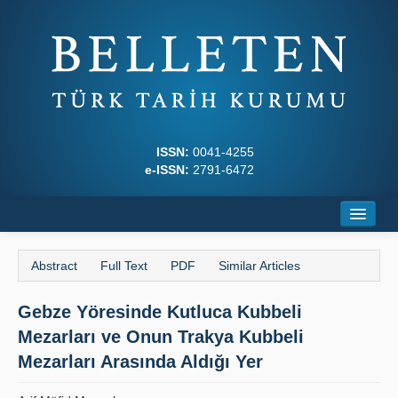
ISSN:
0041-4255
e-ISSN:
2791-6472
Home
Abstract
Full Text
PDF
Similar Articles
About
Gebze Yöresinde Kutluca Kubbeli
Journal Boards
Mezarları ve Onun Trakya Kubbeli
Writing Rules
Mezarları Arasında Aldığı Yer
Principles