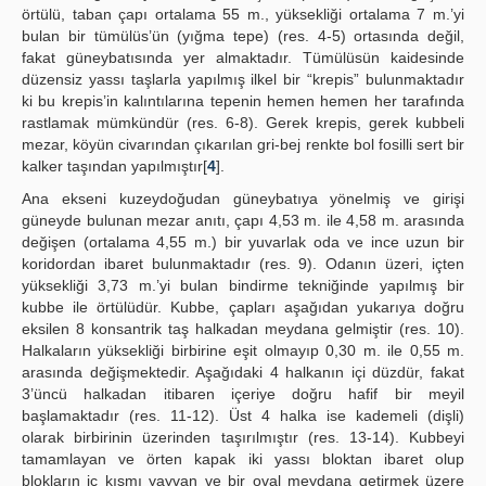
örtülü, taban çapı ortalama 55 m., yüksekliği ortalama 7 m.’yi
bulan bir tümülüs’ün (yığma tepe) (res. 4-5) ortasında değil,
fakat güneybatısında yer almaktadır. Tümülüsün kaidesinde
düzensiz yassı taşlarla yapılmış ilkel bir “krepis” bulunmaktadır
ki bu krepis’in kalıntılarına tepenin hemen hemen her tarafında
rastlamak mümkündür (res. 6-8). Gerek krepis, gerek kubbeli
mezar, köyün civarından çıkarılan gri-bej renkte bol fosilli sert bir
kalker taşından yapılmıştır[
4
].
Ana ekseni kuzeydoğudan güneybatıya yönelmiş ve girişi
güneyde bulunan mezar anıtı, çapı 4,53 m. ile 4,58 m. arasında
değişen (ortalama 4,55 m.) bir yuvarlak oda ve ince uzun bir
koridordan ibaret bulunmaktadır (res. 9). Odanın üzeri, içten
yüksekliği 3,73 m.’yi bulan bindirme tekniğinde yapılmış bir
kubbe ile örtülüdür. Kubbe, çapları aşağıdan yukarıya doğru
eksilen 8 konsantrik taş halkadan meydana gelmiştir (res. 10).
Halkaların yüksekliği birbirine eşit olmayıp 0,30 m. ile 0,55 m.
arasında değişmektedir. Aşağıdaki 4 halkanın içi düzdür, fakat
3’üncü halkadan itibaren içeriye doğru hafif bir meyil
başlamaktadır (res. 11-12). Üst 4 halka ise kademeli (dişli)
olarak birbirinin üzerinden taşırılmıştır (res. 13-14). Kubbeyi
tamamlayan ve örten kapak iki yassı bloktan ibaret olup
blokların iç kısmı yayvan ve bir oval meydana getirmek üzere