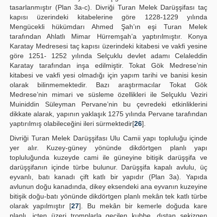
tasarlanmıştır (Plan 3a-c). Divriği Turan Melek Darüşşifası taç
kapısı üzerindeki kitabelerine göre 1228-1229 yılında
Mengücekli hükümdarı Ahmed Şah’ın eşi Turan Melek
tarafından Ahlatlı Mimar Hürremşah’a yaptırılmıştır. Konya
Karatay Medresesi taç kapısı üzerindeki kitabesi ve vakfi yesine
göre 1251- 1252 yılında Selçuklu devlet adamı Celaleddin
Karatay tarafından inşa edilmiştir. Tokat Gök Medrese’nin
kitabesi ve vakfi yesi olmadığı için yapım tarihi ve banisi kesin
olarak bilinmemektedir. Bazı araştırmacılar Tokat Gök
Medrese’nin mimari ve süsleme özellikleri ile Selçuklu Veziri
Muiniddin Süleyman Pervane’nin bu çevredeki etkinliklerini
dikkate alarak, yapının yaklaşık 1275 yılında Pervane tarafından
yaptırılmış olabileceğini ileri sürmektedir[
26
].
Divriği Turan Melek Darüşşifası Ulu Camii yapı topluluğu içinde
yer alır. Kuzey-güney yönünde dikdörtgen planlı yapı
topluluğunda kuzeyde cami ile güneyine bitişik darüşşifa ve
darüşşifanın içinde türbe bulunur. Darüşşifa kapalı avlulu, üç
eyvanlı, batı kanadı çift katlı bir yapıdır (Plan 3a). Yapıda
avlunun doğu kanadında, dikey eksendeki ana eyvanın kuzeyine
bitişik doğu-batı yönünde dikdörtgen planlı mekân tek katlı türbe
olarak yapılmıştır [
27
]. Bu mekân bir kemerle doğuda kare
planlı, içten üzeri tromplarla geçilen kubbe, dıştan sekizgen