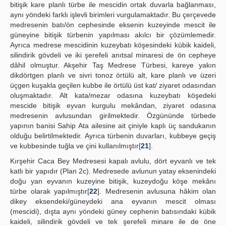
bitişik kare planlı türbe ile mescidin ortak duvarla bağlanması,
aynı yöndeki farklı işlevli birimleri vurgulamaktadır. Bu çerçevede
medresenin batı/ön cephesinde eksenin kuzeyinde mescit ile
güneyine bitişik türbenin yapılması akılcı bir çözümlemedir.
Ayrıca medrese mescidinin kuzeybatı köşesindeki kübik kaideli,
silindirik gövdeli ve iki şerefeli anıtsal minaresi de ön cepheye
dâhil olmuştur. Akşehir Taş Medrese Türbesi, kareye yakın
dikdörtgen planlı ve sivri tonoz örtülü alt, kare planlı ve üzeri
üçgen kuşakla geçilen kubbe ile örtülü üst kat/ ziyaret odasından
oluşmaktadır. Alt kata/mezar odasına kuzeybatı köşedeki
mescide bitişik eyvan kurgulu mekândan, ziyaret odasına
medresenin avlusundan girilmektedir. Özgününde türbede
yapının banisi Sahip Ata ailesine ait çiniyle kaplı üç sandukanın
olduğu belirtilmektedir. Ayrıca türbenin duvarları, kubbeye geçiş
ve kubbesinde tuğla ve çini kullanılmıştır[
21
].
Kırşehir Caca Bey Medresesi kapalı avlulu, dört eyvanlı ve tek
katlı bir yapıdır (Plan 2c). Medresede avlunun yatay eksenindeki
doğu yan eyvanın kuzeyine bitişik, kuzeydoğu köşe mekânı
türbe olarak yapılmıştır[
22
]. Medresenin avlusuna hâkim olan
dikey eksendeki/güneydeki ana eyvanın mescit olması
(mescidi), dışta aynı yöndeki güney cephenin batısındaki kübik
kaideli, silindirik gövdeli ve tek şerefeli minare ile de öne