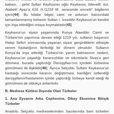
babası, ...şehit Sultan Keyhüsrev oğlu Keykavus, bitevellî, kul,
Atabekî Ayaz’a 616 H./1219 M. senesinde emretti”
bilgilerini
içerir[
44
]. Bu kitabe bilgisi cami ve avlunun batısındaki
tamamlanmamış türbenin Sultan I. İzzeddin Keykavus’un kendisi
için inşa ettirdiğini ortaya koymaktadır[
45
].
Keykavus’un siyasi yaşamında Konya Alaeddin Camii ve
Türbesi’nin yapımına devam ettiği 1219 yılı, sultanın başarısız
Halep Seferi sonrasında yaşanan siyasi gerginliklerin etkisiyle
verem hastalığının ilerlediği bir dönem olmalıdır. Sultanın
Konya’da inşa ettirdiği Türbesi’nin yarım kalmasının nedeni,
Keykavus’un yaşadığı kararsızlıklar ve sıkıntılarla Sivas’a geri
dönmesi, burada yaptırdığı Darüşşifası’nın içindeki türbesine
gömülmesi ile ilişkilidir[
46
]. Ayrıca Selçuklu Sultanı Keykavus’un
hastalığı sürecinde kararını değiştirmesi, baniliğini üstlendiği
darüşşifanın/hastanenin içinde yaptırdığı türbeye kendi isteği ile
gömülmesi de oldukça anlamlıdır.
B. Medrese Kütlesi Dışında Olan Türbeler
1. Ana Eyvanın Arka Cephesine, Dikey Eksenine Bitişik
Türbeler
Anadolu Selçuklu medreselerinden bazılarında bani türbeleri