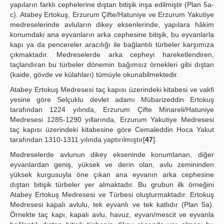
yapıların farklı cephelerine dıştan bitişik inşa edilmiştir (Plan 5a-
c). Atabey Ertokuş, Erzurum Çifte/Hatuniye ve Erzurum Yakutiye
medreselerinde avluların dikey eksenlerinde, yapılara hâkim
konumdaki ana eyvanların arka cephesine bitişik, bu eyvanlarla
kapı ya da pencereler aracılığı ile bağlantılı türbeler karşımıza
çıkmaktadır. Medreselerde arka cepheyi hareketlendiren,
taçlandıran bu türbeler dönemin bağımsız örnekleri gibi dıştan
(kaide, gövde ve külahları) tümüyle okunabilmektedir.
Atabey Ertokuş Medresesi taç kapısı üzerindeki kitabesi ve vakfi
yesine göre Selçuklu devlet adamı Mübarizeddin Ertokuş
tarafından 1224 yılında, Erzurum Çifte Minareli/Hatuniye
Medresesi 1285-1290 yıllarında, Erzurum Yakutiye Medresesi
taç kapısı üzerindeki kitabesine göre Cemaleddin Hoca Yakut
tarafından 1310-1311 yılında yaptırılmıştır[
47
].
Medreselerde avlunun dikey ekseninde konumlanan, diğer
eyvanlardan geniş, yüksek ve derin olan, avlu zemininden
yüksek kurgusuyla öne çıkan ana eyvanın arka cephesine
dıştan bitişik türbeler yer almaktadır. Bu grubun ilk örneğini
Atabey Ertokuş Medresesi ve Türbesi oluşturmaktadır. Ertokuş
Medresesi kapalı avlulu, tek eyvanlı ve tek katlıdır (Plan 5a).
Örnekte taç kapı, kapalı avlu, havuz, eyvan/mescit ve eyvanla