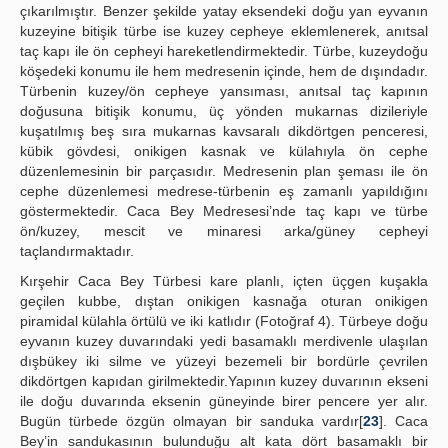
çıkarılmıştır. Benzer şekilde yatay eksendeki doğu yan eyvanın
kuzeyine bitişik türbe ise kuzey cepheye eklemlenerek, anıtsal
taç kapı ile ön cepheyi hareketlendirmektedir. Türbe, kuzeydoğu
köşedeki konumu ile hem medresenin içinde, hem de dışındadır.
Türbenin kuzey/ön cepheye yansıması, anıtsal taç kapının
doğusuna bitişik konumu, üç yönden mukarnas dizileriyle
kuşatılmış beş sıra mukarnas kavsaralı dikdörtgen penceresi,
kübik gövdesi, onikigen kasnak ve külahıyla ön cephe
düzenlemesinin bir parçasıdır. Medresenin plan şeması ile ön
cephe düzenlemesi medrese-türbenin eş zamanlı yapıldığını
göstermektedir. Caca Bey Medresesi’nde taç kapı ve türbe
ön/kuzey, mescit ve minaresi arka/güney cepheyi
taçlandırmaktadır.
Kırşehir Caca Bey Türbesi kare planlı, içten üçgen kuşakla
geçilen kubbe, dıştan onikigen kasnağa oturan onikigen
piramidal külahla örtülü ve iki katlıdır (Fotoğraf 4). Türbeye doğu
eyvanın kuzey duvarındaki yedi basamaklı merdivenle ulaşılan
dışbükey iki silme ve yüzeyi bezemeli bir bordürle çevrilen
dikdörtgen kapıdan girilmektedir.Yapının kuzey duvarının ekseni
ile doğu duvarında eksenin güneyinde birer pencere yer alır.
Bugün türbede özgün olmayan bir sanduka vardır[
23
]. Caca
Bey’in sandukasının bulunduğu alt kata dört basamaklı bir