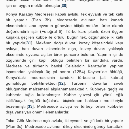
için en uygun mekân olmuştur[
30
].
Konya Karatay Medresesi kapalı avlulu, tek eyvanlı ve tek katlı
bir yapıdır (Plan 3b). Medresede avlunun batı kanadı
eksenindeki ana eyvanın güneyine bitişik mekân türbe olarak
değerlendirilmiştir (Fotoğraf 6). Türbe kare planlı, üzeri üçgen
kuşakla geçilen kubbe ile örtülü, bugün tek, özgününde iki katlı
bir yapıdır[
31
]. Mekânın doğu duvarı kuzey köşesindeki kapı
avluya, batı duvarı ekseninde dışa, kuzey duvarı yaklaşık
ekseninde eyvana açılan birer pencere bulunur. Yapının içinde
özgününde çini kaplı olduğu belirtilen bir sanduka vardır.
Medrese ve türbenin banisi Celaleddin Karatay’ın yapının
inşasından yaklaşık üç yıl sonra (1254) Kayseri’de öldüğü,
Konya’daki medresesinin içindeki türbesine (alt katına)
gömüldüğü belirtilmektedir[
32
]. Türbenin duvarları sıvalı
olduğundan malzemesi algılanamamaktadır. Kubbeye geçiş ve
kubbede tuğla kullanılmıştır. Kubbe yüzeyi çift yönlü eğik
istifli/başak örgülü tuğlalarla biçimlenen balıksırtı motifleriyle
bezenmiştir[
33
]. Medresede avluyu ve türbeyi örten kubbeler
dışa yansıyan önemli elemanlardır.
Tokat Gök Medrese açık avlulu, iki eyvanlı ve çift katlı bir yapıdır
(Plan 3c). Medresede avlunun dikey ekseninde güney kanattaki