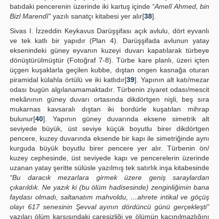
batıdaki pencerenin üzerinde iki kartuş içinde
“Amelî Ahmed, bin
Bizl Marendî”
yazılı sanatçı kitabesi yer alır[
38
].
Sivas I. İzzeddin Keykavus Darüşşifası açık avlulu, dört eyvanlı
ve tek katlı bir yapıdır (Plan 4). Darüşşifada avlunun yatay
eksenindeki güney eyvanın kuzeyi duvarı kapatılarak türbeye
dönüştürülmüştür (Fotoğraf 7-8). Türbe kare planlı, üzeri içten
üçgen kuşaklarla geçilen kubbe, dıştan ongen kasnağa oturan
piramidal külahla örtülü ve iki katlıdır[
39
]. Yapının alt katı/mezar
odası bugün algılanamamaktadır. Türbenin ziyaret odası/mescit
mekânının güney duvarı ortasında dikdörtgen nişli, beş sıra
mukarnas kavsaralı dıştan iki bordürle kuşatılan mihrap
bulunur[
40
]. Yapının güney duvarında eksene simetrik alt
seviyede büyük, üst seviye küçük boyutlu birer dikdörtgen
pencere, kuzey duvarında eksende bir kapı ile simetriğinde aynı
kurguda büyük boyutlu birer pencere yer alır. Türbenin ön/
kuzey cephesinde, üst seviyede kapı ve pencerelerin üzerinde
uzanan yatay şeritte sülüsle yazılmış tek satırlık inşa kitabesinde
“Bu daracık mezarlara girmek üzere geniş saraylardan
çıkarıldık. Ne yazık ki (bu ölüm hadisesinde) zenginliğimin bana
faydası olmadı, saltanatım mahvoldu, …ahrete intikal ve göçüş
olayı 617 senesinin Şevval ayının dördüncü günü gerçekleşti”
yazıları ölüm karşısındaki çaresizliği ve ölümün kaçınılmazlığını