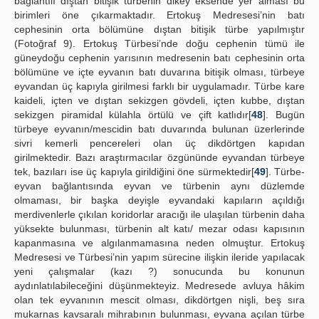
bağlantılı dıştan bitişik türbenin dikey eksende yer alması bu
birimleri öne çıkarmaktadır. Ertokuş Medresesi’nin batı
cephesinin orta bölümüne dıştan bitişik türbe yapılmıştır
(Fotoğraf 9). Ertokuş Türbesi’nde doğu cephenin tümü ile
güneydoğu cephenin yarısının medresenin batı cephesinin orta
bölümüne ve içte eyvanın batı duvarına bitişik olması, türbeye
eyvandan üç kapıyla girilmesi farklı bir uygulamadır. Türbe kare
kaideli, içten ve dıştan sekizgen gövdeli, içten kubbe, dıştan
sekizgen piramidal külahla örtülü ve çift katlıdır[
48
]. Bugün
türbeye eyvanın/mescidin batı duvarında bulunan üzerlerinde
sivri kemerli pencereleri olan üç dikdörtgen kapıdan
girilmektedir. Bazı araştırmacılar özgününde eyvandan türbeye
tek, bazıları ise üç kapıyla girildiğini öne sürmektedir[
49
]. Türbe-
eyvan bağlantısında eyvan ve türbenin aynı düzlemde
olmaması, bir başka deyişle eyvandaki kapıların açıldığı
merdivenlerle çıkılan koridorlar aracığı ile ulaşılan türbenin daha
yüksekte bulunması, türbenin alt katı/ mezar odası kapısının
kapanmasına ve algılanmamasına neden olmuştur. Ertokuş
Medresesi ve Türbesi’nin yapım sürecine ilişkin ileride yapılacak
yeni çalışmalar (kazı ?) sonucunda bu konunun
aydınlatılabileceğini düşünmekteyiz. Medresede avluya hâkim
olan tek eyvanının mescit olması, dikdörtgen nişli, beş sıra
mukarnas kavsaralı mihrabının bulunması, eyvana açılan türbe