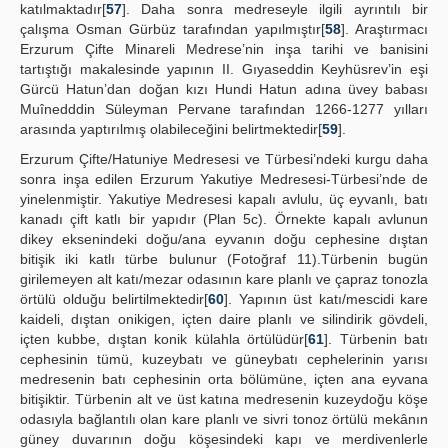
katılmaktadır[
57
]. Daha sonra medreseyle ilgili ayrıntılı bir
çalışma Osman Gürbüz tarafından yapılmıştır[
58
]. Araştırmacı
Erzurum Çifte Minareli Medrese’nin inşa tarihi ve banisini
tartıştığı makalesinde yapının II. Gıyaseddin Keyhüsrev’in eşi
Gürcü Hatun’dan doğan kızı Hundi Hatun adına üvey babası
Muînedddin Süleyman Pervane tarafından 1266-1277 yılları
arasında yaptırılmış olabileceğini belirtmektedir[
59
].
Erzurum Çifte/Hatuniye Medresesi ve Türbesi’ndeki kurgu daha
sonra inşa edilen Erzurum Yakutiye Medresesi-Türbesi’nde de
yinelenmiştir. Yakutiye Medresesi kapalı avlulu, üç eyvanlı, batı
kanadı çift katlı bir yapıdır (Plan 5c). Örnekte kapalı avlunun
dikey eksenindeki doğu/ana eyvanın doğu cephesine dıştan
bitişik iki katlı türbe bulunur (Fotoğraf 11).Türbenin bugün
girilemeyen alt katı/mezar odasının kare planlı ve çapraz tonozla
örtülü olduğu belirtilmektedir[
60
]. Yapının üst katı/mescidi kare
kaideli, dıştan onikigen, içten daire planlı ve silindirik gövdeli,
içten kubbe, dıştan konik külahla örtülüdür[
61
]. Türbenin batı
cephesinin tümü, kuzeybatı ve güneybatı cephelerinin yarısı
medresenin batı cephesinin orta bölümüne, içten ana eyvana
bitişiktir. Türbenin alt ve üst katına medresenin kuzeydoğu köşe
odasıyla bağlantılı olan kare planlı ve sivri tonoz örtülü mekânın
güney duvarının doğu köşesindeki kapı ve merdivenlerle