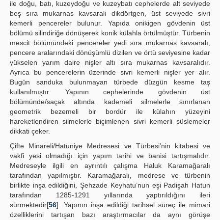
ile doğu, batı, kuzeydoğu ve kuzeybatı cephelerde alt seviyede
beş sıra mukarnas kavsaralı dikdörtgen, üst seviyede sivri
kemerli pencereler bulunur. Yapıda onikigen gövdenin üst
bölümü silindiriğe dönüşerek konik külahla örtülmüştür. Türbenin
mescit bölümündeki pencereler yedi sıra mukarnas kavsaralı,
pencere aralarındaki dönüşümlü dizilen ve örtü seviyesine kadar
yükselen yarım daire nişler altı sıra mukarnas kavsaralıdır.
Ayrıca bu pencerelerin üzerinde sivri kemerli nişler yer alır.
Bugün sanduka bulunmayan türbede düzgün kesme taş
kullanılmıştır. Yapının cephelerinde gövdenin üst
bölümünde/saçak altında kademeli silmelerle sınırlanan
geometrik bezemeli bir bordür ile külahın yüzeyini
hareketlendiren silmelerle biçimlenen sivri kemerli süslemeler
dikkati çeker.
Çifte Minareli/Hatuniye Medresesi ve Türbesi’nin kitabesi ve
vakfi yesi olmadığı için yapım tarihi ve banisi tartışmalıdır.
Medreseyle ilgili en ayrıntılı çalışma Haluk Karamağaralı
tarafından yapılmıştır. Karamağaralı, medrese ve türbenin
birlikte inşa edildiğini, Şehzade Keyhatu’nun eşi Padişah Hatun
tarafından 1285-1291 yıllarında yaptırıldığını ileri
sürmektedir[
56
]. Yapının inşa edildiği tarihsel süreç ile mimari
özelliklerini tartışan bazı araştırmacılar da aynı görüşe