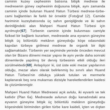
caminin kuzey cephesinin batısına bitişik medrese ile
medresenin güney cephesinin doğusuna bitişik, aynı zamanda
caminin içinde bulunan Huand Hatun Türbesi medrese-türbe-
cami bağlantıları ile farklı bir örnektir (Fotoğraf 12). Camide
hariminin kuzeybatısında üç sahın genişliğinde ve iki sahın
derinliğindeki alan Mahperi Huand Hatun Türbesi için
ayrılmıştır[
67
]. Türbenin caminin içinde bulunması camiyle
fiziksel bir bağlantı kurarken, medresede ana eyvanın güneyine
bitişik üç bölüntülü mekânın güneydoğu köşe odasındaki
kapıdan türbeye girilmesi medrese ile organik bir ilişki
sağlamaktadır. Türbenin yer seçiminde yerinde önceden mevcut
olan bir Bizans dönemi mezar yapısı ile aynı yerde daha sonraki
dönemlerde yapılmış bir derviş türbesinin etkili olduğu ileri
sürülmektedir[
68
]. Anlaşılıyor ki, üst üste eski mezar yapılarının
olduğu, mezar alanı olarak belirlenmiş bu sınırlı alan Huand
Hatun Türbesi’nin oldukça yüksek tutulan ve mermerle
kaplanarak beş sıra mukarnas dizisiyle hareketlendirilen kaidesi
ile çözümlenmiştir.
Mahperi Huand Hatun Medresesi açık avlulu, iki eyvanlı ve tek
katlıdır (Plan 6a). Medresede avlunun doğu kanadındaki ana
eyvanın güneyine bitişik üç bölüntülü mekânın güneydoğu
köşesindeki biriminden girilen türbe kare kaideli, içten ve dıştan