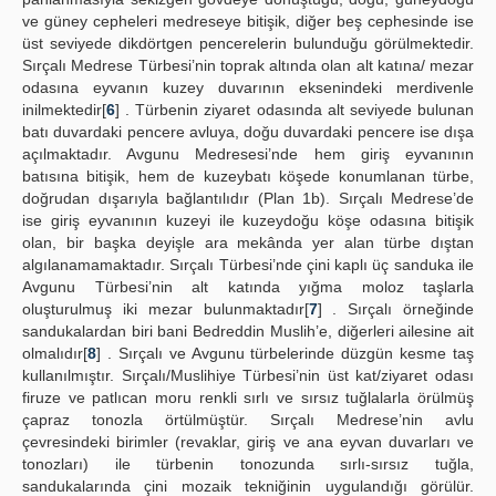
ve güney cepheleri medreseye bitişik, diğer beş cephesinde ise
üst seviyede dikdörtgen pencerelerin bulunduğu görülmektedir.
Sırçalı Medrese Türbesi’nin toprak altında olan alt katına/ mezar
odasına eyvanın kuzey duvarının eksenindeki merdivenle
inilmektedir[
6
] . Türbenin ziyaret odasında alt seviyede bulunan
batı duvardaki pencere avluya, doğu duvardaki pencere ise dışa
açılmaktadır. Avgunu Medresesi’nde hem giriş eyvanının
batısına bitişik, hem de kuzeybatı köşede konumlanan türbe,
doğrudan dışarıyla bağlantılıdır (Plan 1b). Sırçalı Medrese’de
ise giriş eyvanının kuzeyi ile kuzeydoğu köşe odasına bitişik
olan, bir başka deyişle ara mekânda yer alan türbe dıştan
algılanamamaktadır. Sırçalı Türbesi’nde çini kaplı üç sanduka ile
Avgunu Türbesi’nin alt katında yığma moloz taşlarla
oluşturulmuş iki mezar bulunmaktadır[
7
] . Sırçalı örneğinde
sandukalardan biri bani Bedreddin Muslih’e, diğerleri ailesine ait
olmalıdır[
8
] . Sırçalı ve Avgunu türbelerinde düzgün kesme taş
kullanılmıştır. Sırçalı/Muslihiye Türbesi’nin üst kat/ziyaret odası
firuze ve patlıcan moru renkli sırlı ve sırsız tuğlalarla örülmüş
çapraz tonozla örtülmüştür. Sırçalı Medrese’nin avlu
çevresindeki birimler (revaklar, giriş ve ana eyvan duvarları ve
tonozları) ile türbenin tonozunda sırlı-sırsız tuğla,
sandukalarında çini mozaik tekniğinin uygulandığı görülür.