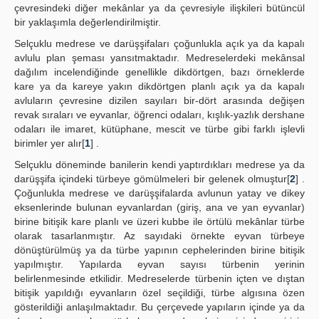
çevresindeki diğer mekânlar ya da çevresiyle ilişkileri bütüncül
bir yaklaşımla değerlendirilmiştir.
Selçuklu medrese ve darüşşifaları çoğunlukla açık ya da kapalı
avlulu plan şeması yansıtmaktadır. Medreselerdeki mekânsal
dağılım incelendiğinde genellikle dikdörtgen, bazı örneklerde
kare ya da kareye yakın dikdörtgen planlı açık ya da kapalı
avluların çevresine dizilen sayıları bir-dört arasında değişen
revak sıraları ve eyvanlar, öğrenci odaları, kışlık-yazlık dershane
odaları ile imaret, kütüphane, mescit ve türbe gibi farklı işlevli
birimler yer alır[
1
] .
Selçuklu döneminde banilerin kendi yaptırdıkları medrese ya da
darüşşifa içindeki türbeye gömülmeleri bir gelenek olmuştur[
2
] .
Çoğunlukla medrese ve darüşşifalarda avlunun yatay ve dikey
eksenlerinde bulunan eyvanlardan (giriş, ana ve yan eyvanlar)
birine bitişik kare planlı ve üzeri kubbe ile örtülü mekânlar türbe
olarak tasarlanmıştır. Az sayıdaki örnekte eyvan türbeye
dönüştürülmüş ya da türbe yapının cephelerinden birine bitişik
yapılmıştır. Yapılarda eyvan sayısı türbenin yerinin
belirlenmesinde etkilidir. Medreselerde türbenin içten ve dıştan
bitişik yapıldığı eyvanların özel seçildiği, türbe algısına özen
gösterildiği anlaşılmaktadır. Bu çerçevede yapıların içinde ya da