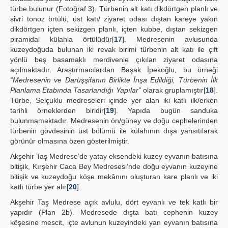
türbe bulunur (Fotoğraf 3). Türbenin alt katı dikdörtgen planlı ve
sivri tonoz örtülü, üst katı/ ziyaret odası dıştan kareye yakın
dikdörtgen içten sekizgen planlı, içten kubbe, dıştan sekizgen
piramidal külahla örtülüdür[
17
]. Medresenin avlusunda
kuzeydoğuda bulunan iki revak birimi türbenin alt katı ile çift
yönlü beş basamaklı merdivenle çıkılan ziyaret odasına
açılmaktadır. Araştırmacılardan Başak İpekoğlu, bu örneği
“Medresenin ve Darüşşifanın Birlikte İnşa Edildiği, Türbenin İlk
Planlama Etabında Tasarlandığı Yapılar”
olarak gruplamıştır[
18
].
Türbe, Selçuklu medreseleri içinde yer alan iki katlı ilk/erken
tarihli örneklerden biridir[
19
]. Yapıda bugün sanduka
bulunmamaktadır. Medresenin ön/güney ve doğu cephelerinden
türbenin gövdesinin üst bölümü ile külahının dışa yansıtılarak
görünür olmasına özen gösterilmiştir.
Akşehir Taş Medrese’de yatay eksendeki kuzey eyvanın batısına
bitişik, Kırşehir Caca Bey Medresesi’nde doğu eyvanın kuzeyine
bitişik ve kuzeydoğu köşe mekânını oluşturan kare planlı ve iki
katlı türbe yer alır[
20
].
Akşehir Taş Medrese açık avlulu, dört eyvanlı ve tek katlı bir
yapıdır (Plan 2b). Medresede dışta batı cephenin kuzey
köşesine mescit, içte avlunun kuzeyindeki yan eyvanın batısına