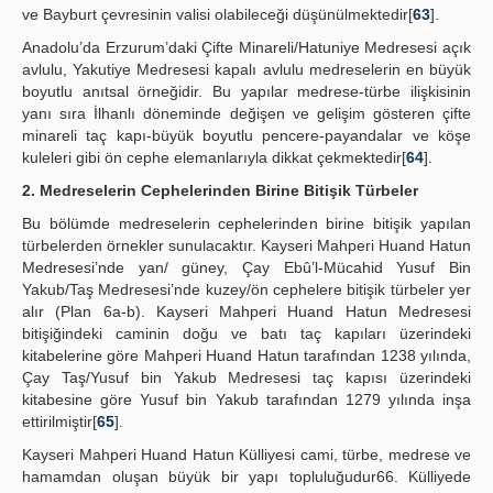
ve Bayburt çevresinin valisi olabileceği düşünülmektedir[
63
].
Anadolu’da Erzurum’daki Çifte Minareli/Hatuniye Medresesi açık
avlulu, Yakutiye Medresesi kapalı avlulu medreselerin en büyük
boyutlu anıtsal örneğidir. Bu yapılar medrese-türbe ilişkisinin
yanı sıra İlhanlı döneminde değişen ve gelişim gösteren çifte
minareli taç kapı-büyük boyutlu pencere-payandalar ve köşe
kuleleri gibi ön cephe elemanlarıyla dikkat çekmektedir[
64
].
2. Medreselerin Cephelerinden Birine Bitişik Türbeler
Bu bölümde medreselerin cephelerinden birine bitişik yapılan
türbelerden örnekler sunulacaktır. Kayseri Mahperi Huand Hatun
Medresesi’nde yan/ güney, Çay Ebû’l-Mücahid Yusuf Bin
Yakub/Taş Medresesi’nde kuzey/ön cephelere bitişik türbeler yer
alır (Plan 6a-b). Kayseri Mahperi Huand Hatun Medresesi
bitişiğindeki caminin doğu ve batı taç kapıları üzerindeki
kitabelerine göre Mahperi Huand Hatun tarafından 1238 yılında,
Çay Taş/Yusuf bin Yakub Medresesi taç kapısı üzerindeki
kitabesine göre Yusuf bin Yakub tarafından 1279 yılında inşa
ettirilmiştir[
65
].
Kayseri Mahperi Huand Hatun Külliyesi cami, türbe, medrese ve
hamamdan oluşan büyük bir yapı topluluğudur66. Külliyede