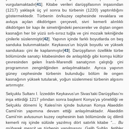
vurgulamaktadır[
41
]. Kitabe verileri darüşşifasının inşasından
(1217) yaklaşık üç yıl sonra bu türbenin (1220) yaptırıldığını
göstermektedir. Türbenin ön/kuzey cephesinde revaklara ve
avluya açılan dikdörtgen çerçeveli, sivri kemerli alınlıklı
dikdörtgen bir kapı ile simetriğindeki pencereler ve dıştan ongen
kasnağın her bir yüzü sırlı-sırsız tuğla ve çini mozaik tekniğinde
çinilerle süslenmiştir[
42
]. Yapının içinde farklı boyutlarda on beş
sanduka bulunmaktadır. Keykavus’un büyük boyutlu ve yüksek
sandukası çini ile kaplanmıştır[
43
]. Darüşşifanın özellikle türbe
bölümünde sanatçı kitabesinden de anlaşıldığı gibi komşu kültür
çevresinden gelen İranlı-Marendli sanatçının çalıştığı çini
programının zenginliğinden anlaşılmaktadır. Ayrıca yapının
güney cephesinde türbenin bulunduğu bölüm ile ongen
kasnağının yüksek tutularak, yoğun süslenmesi türbenin algısını
artırmıştır.
Selçuklu Sultanı I. İzzeddin Keykavus’un Sivas’taki Darüşşifası’nı
inşa ettirdiği 1217 yılından sonra başkent Konya’ya yöneldiği ve
Selçuklu dönemi İç Kalesi’nin içinde bulunan Konya Alaeddin
Camii’nin yapımına devam ettiği anlaşılmaktadır. Alaeddin
Camii’nin avlusunun kuzey cephesinin batı bölümünde üç dilimli
kemerli niş içinde sülüsle yazılmış dört satırlık kitabe
“… Bu
mübarek mescit ve türbenin yapılmasını, Galib Sultân, fetihler