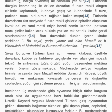
dökülmüş, harçla sıvanmış üç sanduka yer alır[
12
]. Türbenin
düzgün kesme taş ile örülen duvarları fi ruze renkli altıgen
çinilerle kaplanarak, kubbeye geçiş ve kubbesinde fi ruze,
patlıcan moru sırlı-sırsız tuğlalar kullanılmıştır[
13
]. Türbenin
duvarlarını üst seviyede fi ruze renkli çinilerle spiraller oluşturan
kıvrık dal ve rumi motifl eriyle bezeli zemin üzerine, patlıcan
moru çiniler kullanılarak sülüsle yazılan tek satırlık kitabe şeridi
sınırlamaktadır[
14
]. Batı duvardaki dualar içeren kitabe
şeridinde
“…Bu zayıf, garip, yalnız kul olan Muzaff er b.
Hibetullah el-Mufaddali el-Burucerdi türbesidir…” yazılıdır[
15
].
Sivas Buruciye Türbesi bani adını veren kitabesi, özellikle
duvarları, kubbe ve kubbeye geçişlerde yer alan çini mozaik
tekniği ile sırlı-sırsız tuğla örgülü yoğun bezemeleri mekâna
verilen önemi göstermektedir. Medresede avluyu kuşatan
birimler arasında bani Muzaff erüddin Burucirdi Türbesi, büyük
boyutlu ve mukarnas kavsaralı penceresi ile dıştan/ön
cepheden, yoğun çini süsleme programı ile içten vurgulanmıştır.
İncelenen üç medresede giriş eyvanına bitişik türbe kurgusu
ortak olsa da uygulamada bazı farklılıklar gözlenmektedir.
Üstelik Kayseri Avgunu Medresesi Türbesi giriş eyvanından
girilen, dönemin bağımsız türbeleri gibi dıştan planı, cepheleri,
örtüsü/külahı okunabilen kurgusuyla farklıdır. Bu medreselerde