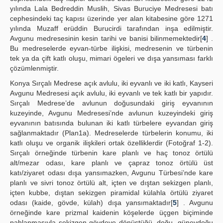
yılında Lala Bedreddin Muslih, Sivas Buruciye Medresesi batı
cephesindeki taç kapısı üzerinde yer alan kitabesine göre 1271
yılında Muzaff erüddin Burucirdi tarafından inşa edilmiştir.
Avgunu medresesinin kesin tarihi ve banisi bilinmemektedir[
4
] .
Bu medreselerde eyvan-türbe ilişkisi, medresenin ve türbenin
tek ya da çift katlı oluşu, mimari ögeleri ve dışa yansıması farklı
çözümlenmiştir.
Konya Sırçalı Medrese açık avlulu, iki eyvanlı ve iki katlı, Kayseri
Avgunu Medresesi açık avlulu, iki eyvanlı ve tek katlı bir yapıdır.
Sırçalı Medrese’de avlunun doğusundaki giriş eyvanının
kuzeyinde, Avgunu Medresesi’nde avlunun kuzeyindeki giriş
eyvanının batısında bulunan iki katlı türbelere eyvandan giriş
sağlanmaktadır (Plan1a). Medreselerde türbelerin konumu, iki
katlı oluşu ve organik ilişkileri ortak özelliklerdir (Fotoğraf 1-2).
Sırçalı örneğinde türbenin kare planlı ve haç tonoz örtülü
alt/mezar odası, kare planlı ve çapraz tonoz örtülü üst
katı/ziyaret odası dışa yansımazken, Avgunu Türbesi’nde kare
planlı ve sivri tonoz örtülü alt, içten ve dıştan sekizgen planlı,
içten kubbe, dıştan sekizgen piramidal külahla örtülü ziyaret
odası (kaide, gövde, külah) dışa yansımaktadır[
5
] . Avgunu
örneğinde kare prizmal kaidenin köşelerde üçgen biçiminde
pahlanmasıyla sekizgen gövdeye dönüştüğü, doğu, güneydoğu