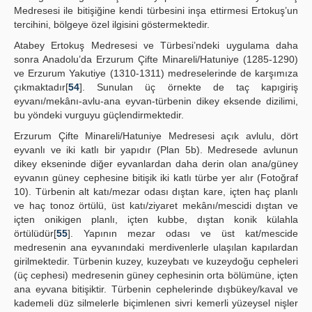
Medresesi ile bitişiğine kendi türbesini inşa ettirmesi Ertokuş’un
tercihini, bölgeye özel ilgisini göstermektedir.
Atabey Ertokuş Medresesi ve Türbesi’ndeki uygulama daha
sonra Anadolu’da Erzurum Çifte Minareli/Hatuniye (1285-1290)
ve Erzurum Yakutiye (1310-1311) medreselerinde de karşımıza
çıkmaktadır[
54
]. Sunulan üç örnekte de taç kapıgiriş
eyvanı/mekânı-avlu-ana eyvan-türbenin dikey eksende dizilimi,
bu yöndeki vurguyu güçlendirmektedir.
Erzurum Çifte Minareli/Hatuniye Medresesi açık avlulu, dört
eyvanlı ve iki katlı bir yapıdır (Plan 5b). Medresede avlunun
dikey ekseninde diğer eyvanlardan daha derin olan ana/güney
eyvanın güney cephesine bitişik iki katlı türbe yer alır (Fotoğraf
10). Türbenin alt katı/mezar odası dıştan kare, içten haç planlı
ve haç tonoz örtülü, üst katı/ziyaret mekânı/mescidi dıştan ve
içten onikigen planlı, içten kubbe, dıştan konik külahla
örtülüdür[
55
]. Yapının mezar odası ve üst kat/mescide
medresenin ana eyvanındaki merdivenlerle ulaşılan kapılardan
girilmektedir. Türbenin kuzey, kuzeybatı ve kuzeydoğu cepheleri
(üç cephesi) medresenin güney cephesinin orta bölümüne, içten
ana eyvana bitişiktir. Türbenin cephelerinde dışbükey/kaval ve
kademeli düz silmelerle biçimlenen sivri kemerli yüzeysel nişler