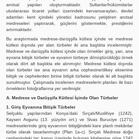
anıtsal yapıları oluşturmaktadır. Sultanlar/hükümdarlar
uluslararası ticaret yolları üzerindeki kervansarayları, devlet
adamları kent içindeki yönetici kadrosunu yetiştiren anıtsal
medreseleri yaptırarak, güçlerini göstermekte, prestijlerini
artırmaktadır.
Bu araştırmada medrese-darüşşifa kütlesi içinde ve medrese
kütlesi dışında yer alan türbeler iki ana başlıkta incelenmiştir.
Medrese ve darüşşifa kütlesi içinde olan örnekler giriş, yan, ana
eyvana bitişik türbeler ve eyvanın türbeye dönüştürüldüğü örnek
olarak dört alt başlıkta ele alınmıştır. Medrese kütlesi dışında
olan türbeler ise ana eyvanın arka cephesine/dikey eksenine
bitişik ve cephelerden birine bitişik türbeler olarak iki alt başlıkta
sunulmuştur. Çalışmada incelenen medreselerin planları ile bazı
örneklerin fotoğraflarına yer verilmiştir.
A. Medrese ve Darüşşifa Kütlesi İçinde Olan Türbeler
1. Giriş Eyvanına Bitişik Türbeler
Selçuklu yapılarından Konya’daki Sırçalı/Muslihiye (1242),
Kayseri Avgunu (13. yüzyılın ort.) ve Sivas Buruciye (1271)
medreselerinde giriş eyvanının bitişiğindeki kare planlı mekânlar
türbe olarak tasarlanmıştır (Plan 1a-c). Sırçalı Medrese doğu
cephesindeki taç kapısı üzerinde bulunan kitabesine göre 1242