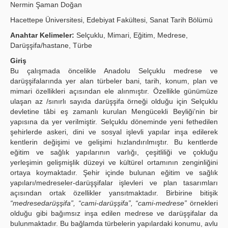
Nermin Şaman Doğan
Publication Policies
Hacettepe Üniversitesi, Edebiyat Fakültesi, Sanat Tarih Bölümü
Guidelines
Anahtar Kelimeler:
Selçuklu, Mimari, Eğitim, Medrese,
Darüşşifa/hastane, Türbe
Contact Us
Giriş
Bu çalışmada öncelikle Anadolu Selçuklu medrese ve
darüşşifalarında yer alan türbeler bani, tarih, konum, plan ve
mimari özellikleri açısından ele alınmıştır. Özellikle günümüze
ulaşan az /sınırlı sayıda darüşşifa örneği olduğu için Selçuklu
devletine tâbi eş zamanlı kurulan Mengücekli Beyliği’nin bir
yapısına da yer verilmiştir. Selçuklu döneminde yeni fethedilen
şehirlerde askeri, dini ve sosyal işlevli yapılar inşa edilerek
kentlerin değişimi ve gelişimi hızlandırılmıştır. Bu kentlerde
eğitim ve sağlık yapılarının varlığı, çeşitliliği ve çokluğu
yerleşimin gelişmişlik düzeyi ve kültürel ortamının zenginliğini
ortaya koymaktadır. Şehir içinde bulunan eğitim ve sağlık
yapıları/medreseler-darüşşifalar işlevleri ve plan tasarımları
açısından ortak özellikler yansıtmaktadır. Birbirine bitişik
“medresedarüşşifa”, “cami-darüşşifa”, “cami-medrese”
örnekleri
olduğu gibi bağımsız inşa edilen medrese ve darüşşifalar da
bulunmaktadır. Bu bağlamda türbelerin yapılardaki konumu, avlu