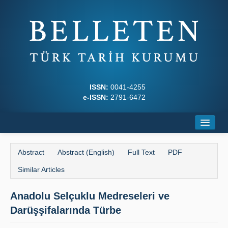
ISSN:
0041-4255
e-ISSN:
2791-6472
Home
Abstract
Abstract (English)
Full Text
PDF
About
Similar Articles
Journal Boards
Anadolu Selçuklu Medreseleri ve
Writing Rules
Darüşşifalarında Türbe
Principles