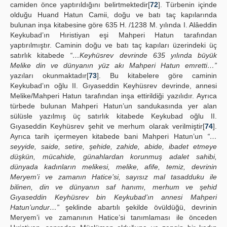
camiden önce yaptırıldığını belirtmektedir[
72
]. Türbenin içinde
olduğu Huand Hatun Camii, doğu ve batı taç kapılarında
bulunan inşa kitabesine göre 635 H. /1238 M. yılında I. Alâeddin
Keykubad’ın Hıristiyan eşi Mahperi Hatun tarafından
yaptırılmıştır. Caminin doğu ve batı taç kapıları üzerindeki üç
satırlık kitabede
“…Keyhüsrev devrinde 635 yılında büyük
Melike din ve dünyanın yüz akı Mahperi Hatun emretti…”
yazıları okunmaktadır[
73
]. Bu kitabelere göre caminin
Keykubad’ın oğlu II. Gıyaseddin Keyhüsrev devrinde, annesi
Melike/Mahperi Hatun tarafından inşa ettirildiği yazılıdır. Ayrıca
türbede bulunan Mahperi Hatun’un sandukasında yer alan
sülüsle yazılmış üç satırlık kitabede Keykubad oğlu II.
Gıyaseddin Keyhüsrev şehit ve merhum olarak verilmiştir[
74
].
Ayrıca tarih içermeyen kitabede bani Mahperi Hatun’un
“…
seyyide, saide, setire, şehide, zahide, abide, ibadet etmeye
düşkün, mücahide, günahlardan korunmuş adalet sahibi,
dünyada kadınların melikesi, melike, afife, temiz, devrinin
Meryem’i ve zamanın Hatice’si, sayısız mal tasadduku ile
bilinen, din ve dünyanın saf hanımı, merhum ve şehid
Gıyaseddin Keyhüsrev bin Keykubad’ın annesi Mahperi
Hatun’undur…”
şeklinde abartılı şekilde övüldüğü, devrinin
Meryem’i ve zamanının Hatice’si tanımlaması ile önceden