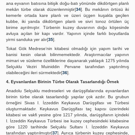
ana eyvanın batısına bitişik doğu-batı yönünde dikdörtgen planlı
mekân türbe olarak düzenlenmiştir[
34
]. Bu mekânın örtüsü iki
kemerle ortada kare planlı ve üzeri üçgen kuşakla geçilen
kubbe, iki yanda dikdörtgen planlı ve sivri tonoz örtülen üç
birime ayrılmıştır. Türbenin kuzey duvarının doğu köşesinde
avluya açılan bir kapı vardır. Yapının içinde farklı boyutlarda
yirmi sanduka yer alır[
35
].
Tokat Gök Medrese’nin kitabesi olmadığı için yapım tarihi ve
banisi kesin olarak bilinmemektedir. Araştırmacılar yapının
mimari ve süsleme özelliklerine dayanarak yaklaşık 1275 yılında
Selçuklu Veziri Muiniddin Pervane tarafından yaptırılmış
olabileceğini ileri sürmektedir[
36
].
4. Eyvanlardan Birinin Türbe Olarak Tasarlandığı Örnek
Anadolu Selçuklu medreseleri ve darüşşifalarında eyvanlardan
birinin türbe olarak tasarlandığı yapılar çok azdır. Bu grubun
örneğini Sivas I. İzzeddin Keykavus Darüşşifası ve Türbesi
oluşturmaktadır. Keykavus Darüşşifası taç kapısı üzerindeki
kitabesi ve vakfi yesine göre 1217 yılında, darüşşifanın içindeki
I. İzzeddin Keykavus Türbesi ise kuzey cephesindeki kitabesine
göre 1220 tarihinde Selçuklu Sultanı I. İzzeddin Keykavus
tarafından yaptırılmıştır[
37
]. Ayrıca türbenin kuzey cephesinde,