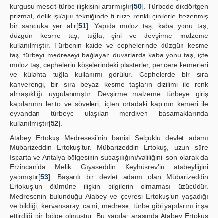
kurgusu mescit-türbe ilişkisini artırmıştır[
50
]. Türbede dikdörtgen
prizmal, delik işi/ajur tekniğinde fi ruze renkli çinilerle bezenmiş
bir sanduka yer alır[
51
]. Yapıda moloz taş, kaba yonu taş,
düzgün kesme taş, tuğla, çini ve devşirme malzeme
kullanılmıştır. Türbenin kaide ve cephelerinde düzgün kesme
taş, türbeyi medreseyi bağlayan duvarlarda kaba yonu taş, içte
moloz taş, cephelerin köşelerindeki plasterler, pencere kemerleri
ve külahta tuğla kullanımı görülür. Cephelerde bir sıra
kahverengi, bir sıra beyaz kesme taşların dizilimi ile renk
almaşıklığı uygulanmıştır. Devşirme malzeme türbeye giriş
kapılarının lento ve söveleri, içten ortadaki kapının kemeri ile
eyvandan türbeye ulaşılan merdiven basamaklarında
kullanılmıştır[
52
].
Atabey Ertokuş Medresesi’nin banisi Selçuklu devlet adamı
Mübarizeddin Ertokuş’tur. Mübarizeddin Ertokuş, uzun süre
Isparta ve Antalya bölgesinin subaşılığını/valiliğini, son olarak da
Erzincan’da Melik Gıyaseddin Keyhüsrev’in atabeyliğini
yapmıştır[
53
]. Başarılı bir devlet adamı olan Mübarizeddin
Ertokuş’un ölümüne ilişkin bilgilerin olmaması üzücüdür.
Medresenin bulunduğu Atabey ve çevresi Ertokuş’un yaşadığı
ve bildiği, kervansaray, cami, medrese, türbe gibi yapılarını inşa
ettirdiği bir bölge olmuştur. Bu yapılar arasında Atabey Ertokuş