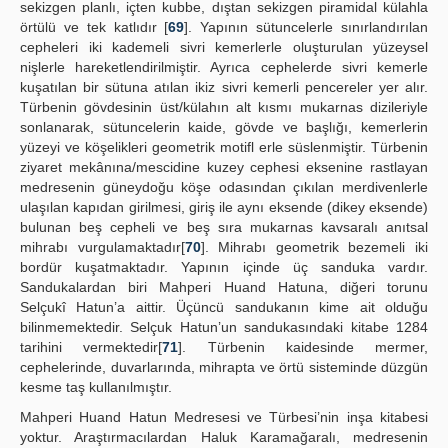
sekizgen planlı, içten kubbe, dıştan sekizgen piramidal külahla
örtülü ve tek katlıdır [
69
]. Yapının sütuncelerle sınırlandırılan
cepheleri iki kademeli sivri kemerlerle oluşturulan yüzeysel
nişlerle hareketlendirilmiştir. Ayrıca cephelerde sivri kemerle
kuşatılan bir sütuna atılan ikiz sivri kemerli pencereler yer alır.
Türbenin gövdesinin üst/külahın alt kısmı mukarnas dizileriyle
sonlanarak, sütuncelerin kaide, gövde ve başlığı, kemerlerin
yüzeyi ve köşelikleri geometrik motifl erle süslenmiştir. Türbenin
ziyaret mekânına/mescidine kuzey cephesi eksenine rastlayan
medresenin güneydoğu köşe odasından çıkılan merdivenlerle
ulaşılan kapıdan girilmesi, giriş ile aynı eksende (dikey eksende)
bulunan beş cepheli ve beş sıra mukarnas kavsaralı anıtsal
mihrabı vurgulamaktadır[
70
]. Mihrabı geometrik bezemeli iki
bordür kuşatmaktadır. Yapının içinde üç sanduka vardır.
Sandukalardan biri Mahperi Huand Hatuna, diğeri torunu
Selçukî Hatun’a aittir. Üçüncü sandukanın kime ait olduğu
bilinmemektedir. Selçuk Hatun’un sandukasındaki kitabe 1284
tarihini vermektedir[
71
]. Türbenin kaidesinde mermer,
cephelerinde, duvarlarında, mihrapta ve örtü sisteminde düzgün
kesme taş kullanılmıştır.
Mahperi Huand Hatun Medresesi ve Türbesi’nin inşa kitabesi
yoktur. Araştırmacılardan Haluk Karamağaralı, medresenin