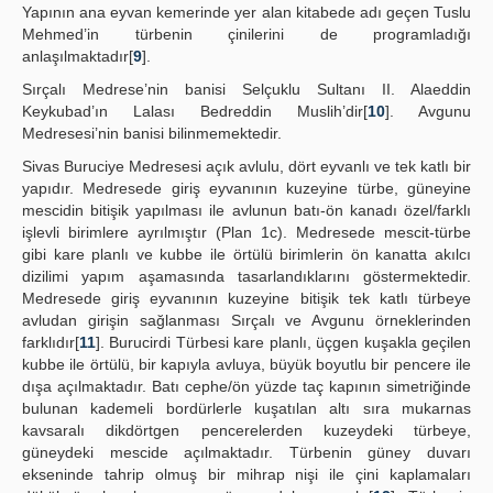
Yapının ana eyvan kemerinde yer alan kitabede adı geçen Tuslu
Mehmed’in türbenin çinilerini de programladığı
anlaşılmaktadır[
9
].
Sırçalı Medrese’nin banisi Selçuklu Sultanı II. Alaeddin
Keykubad’ın Lalası Bedreddin Muslih’dir[
10
]. Avgunu
Medresesi’nin banisi bilinmemektedir.
Sivas Buruciye Medresesi açık avlulu, dört eyvanlı ve tek katlı bir
yapıdır. Medresede giriş eyvanının kuzeyine türbe, güneyine
mescidin bitişik yapılması ile avlunun batı-ön kanadı özel/farklı
işlevli birimlere ayrılmıştır (Plan 1c). Medresede mescit-türbe
gibi kare planlı ve kubbe ile örtülü birimlerin ön kanatta akılcı
dizilimi yapım aşamasında tasarlandıklarını göstermektedir.
Medresede giriş eyvanının kuzeyine bitişik tek katlı türbeye
avludan girişin sağlanması Sırçalı ve Avgunu örneklerinden
farklıdır[
11
]. Burucirdi Türbesi kare planlı, üçgen kuşakla geçilen
kubbe ile örtülü, bir kapıyla avluya, büyük boyutlu bir pencere ile
dışa açılmaktadır. Batı cephe/ön yüzde taç kapının simetriğinde
bulunan kademeli bordürlerle kuşatılan altı sıra mukarnas
kavsaralı dikdörtgen pencerelerden kuzeydeki türbeye,
güneydeki mescide açılmaktadır. Türbenin güney duvarı
ekseninde tahrip olmuş bir mihrap nişi ile çini kaplamaları