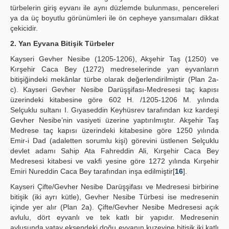
türbelerin giriş eyvanı ile aynı düzlemde bulunması, pencereleri
ya da üç boyutlu görünümleri ile ön cepheye yansımaları dikkat
çekicidir.
2. Yan Eyvana Bitişik Türbeler
Kayseri Gevher Nesibe (1205-1206), Akşehir Taş (1250) ve
Kırşehir Caca Bey (1272) medreselerinde yan eyvanların
bitişiğindeki mekânlar türbe olarak değerlendirilmiştir (Plan 2a-
c). Kayseri Gevher Nesibe Darüşşifası-Medresesi taç kapısı
üzerindeki kitabesine göre 602 H. /1205-1206 M. yılında
Selçuklu sultanı I. Gıyaseddin Keyhüsrev tarafından kız kardeşi
Gevher Nesibe’nin vasiyeti üzerine yaptırılmıştır. Akşehir Taş
Medrese taç kapısı üzerindeki kitabesine göre 1250 yılında
Emir-i Dad (adaletten sorumlu kişi) görevini üstlenen Selçuklu
devlet adamı Sahip Ata Fahreddin Ali, Kırşehir Caca Bey
Medresesi kitabesi ve vakfi yesine göre 1272 yılında Kırşehir
Emiri Nureddin Caca Bey tarafından inşa edilmiştir[
16
].
Kayseri Çifte/Gevher Nesibe Darüşşifası ve Medresesi birbirine
bitişik (iki ayrı kütle), Gevher Nesibe Türbesi ise medresenin
içinde yer alır (Plan 2a). Çifte/Gevher Nesibe Medresesi açık
avlulu, dört eyvanlı ve tek katlı bir yapıdır. Medresenin
avlusunda yatay eksendeki doğu eyvanın kuzeyine bitişik iki katlı