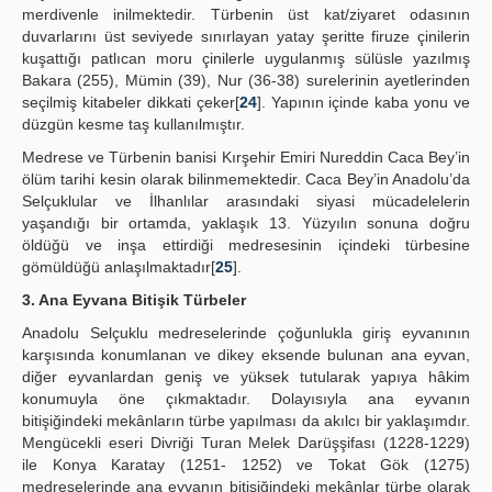
merdivenle inilmektedir. Türbenin üst kat/ziyaret odasının
duvarlarını üst seviyede sınırlayan yatay şeritte firuze çinilerin
kuşattığı patlıcan moru çinilerle uygulanmış sülüsle yazılmış
Bakara (255), Mümin (39), Nur (36-38) surelerinin ayetlerinden
seçilmiş kitabeler dikkati çeker[
24
]. Yapının içinde kaba yonu ve
düzgün kesme taş kullanılmıştır.
Medrese ve Türbenin banisi Kırşehir Emiri Nureddin Caca Bey’in
ölüm tarihi kesin olarak bilinmemektedir. Caca Bey’in Anadolu’da
Selçuklular ve İlhanlılar arasındaki siyasi mücadelelerin
yaşandığı bir ortamda, yaklaşık 13. Yüzyılın sonuna doğru
öldüğü ve inşa ettirdiği medresesinin içindeki türbesine
gömüldüğü anlaşılmaktadır[
25
].
3. Ana Eyvana Bitişik Türbeler
Anadolu Selçuklu medreselerinde çoğunlukla giriş eyvanının
karşısında konumlanan ve dikey eksende bulunan ana eyvan,
diğer eyvanlardan geniş ve yüksek tutularak yapıya hâkim
konumuyla öne çıkmaktadır. Dolayısıyla ana eyvanın
bitişiğindeki mekânların türbe yapılması da akılcı bir yaklaşımdır.
Mengücekli eseri Divriği Turan Melek Darüşşifası (1228-1229)
ile Konya Karatay (1251- 1252) ve Tokat Gök (1275)
medreselerinde ana eyvanın bitişiğindeki mekânlar türbe olarak