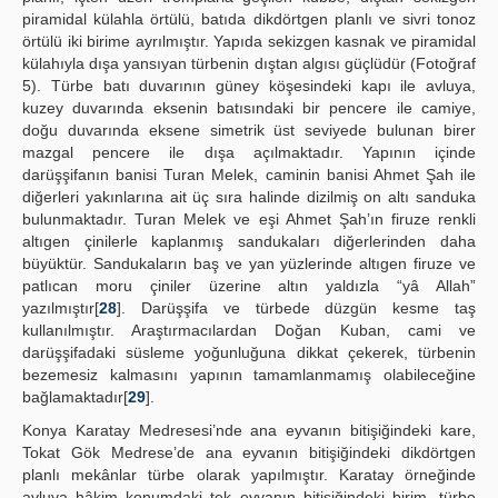
piramidal külahla örtülü, batıda dikdörtgen planlı ve sivri tonoz
örtülü iki birime ayrılmıştır. Yapıda sekizgen kasnak ve piramidal
külahıyla dışa yansıyan türbenin dıştan algısı güçlüdür (Fotoğraf
5). Türbe batı duvarının güney köşesindeki kapı ile avluya,
kuzey duvarında eksenin batısındaki bir pencere ile camiye,
doğu duvarında eksene simetrik üst seviyede bulunan birer
mazgal pencere ile dışa açılmaktadır. Yapının içinde
darüşşifanın banisi Turan Melek, caminin banisi Ahmet Şah ile
diğerleri yakınlarına ait üç sıra halinde dizilmiş on altı sanduka
bulunmaktadır. Turan Melek ve eşi Ahmet Şah’ın firuze renkli
altıgen çinilerle kaplanmış sandukaları diğerlerinden daha
büyüktür. Sandukaların baş ve yan yüzlerinde altıgen firuze ve
patlıcan moru çiniler üzerine altın yaldızla “yâ Allah”
yazılmıştır[
28
]. Darüşşifa ve türbede düzgün kesme taş
kullanılmıştır. Araştırmacılardan Doğan Kuban, cami ve
darüşşifadaki süsleme yoğunluğuna dikkat çekerek, türbenin
bezemesiz kalmasını yapının tamamlanmamış olabileceğine
bağlamaktadır[
29
].
Konya Karatay Medresesi’nde ana eyvanın bitişiğindeki kare,
Tokat Gök Medrese’de ana eyvanın bitişiğindeki dikdörtgen
planlı mekânlar türbe olarak yapılmıştır. Karatay örneğinde
avluya hâkim konumdaki tek eyvanın bitişiğindeki birim, türbe