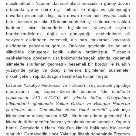
ulaşılmaktadır. Yapının dairesel planlı mescidinin güney duvarı
ortasında yarım daire nişli mihrap ile doğu ve güneydoğu
duvarları ekseninde dışa, batı duvarı ekseninde eyvana açılan
birer pencere yer alır. Türbenin cepheleri çift sütuncelere atılan
kademeli sivri kemerlerle biçimlenen yüzeysel nişlerle
hareketlendirilerek, doğu ve güneydoğu cephelerinde alt
seviyede dikdörtgen çerçeveli, altı sıra mukarnas kavsaralı
dikdörtgen pencereler görülür. Onikigen gövdenin üst bölümü
silindiriğe dönüşerek konik külahla örtülmüştür. Türbenin
cephelerinde gövdenin üst bölümünde/saçak altında kademeli
silmelerle sınırlanan geometrik bezemeli bir bordür ile külahın
yüzeyinde yatay ve dikey silmelerle biçimlenen süslemeler
dikkati çeker. Yapıda düzgün kesme taş kullanılmıştır.
Erzurum Yakutiye Medresesi ve Türbesi’nin eş zamanlı yapıldığı
medresenin taç kapısı üzerinde bulunan
“Bu medfenin
yapılmasını 710 H./1310 M. yılında Sultan Olcaytu’nun
hükümdarlık günlerinde Sultan Gazan ve Bolugan Hatun’un
yardımları ile… Cemaleddin Hoca Yakut emretti”
yazılı inşa
kitabesinden anlaşılmaktadır[
62
]. Medrese adının geçmediği bu
kitabede türbe medfen/mezar yeri olarak tanımlanmıştır. Yapının
banisi Cemaleddin Hoca Yakut’un kimliği hakkında bilgilerimiz
sınırlıdır. Cemaleddin Hoca Yakut’un İlhanlı döneminde Erzurum