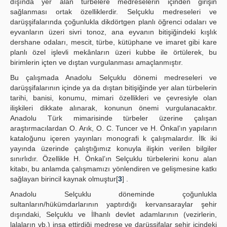
dışında yer alan türbelere medreselerin içinden girişin
sağlanması ortak özelliklerdir. Selçuklu medreseleri ve
darüşşifalarında çoğunlukla dikdörtgen planlı öğrenci odaları ve
eyvanların üzeri sivri tonoz, ana eyvanın bitişiğindeki kışlık
dershane odaları, mescit, türbe, kütüphane ve imaret gibi kare
planlı özel işlevli mekânların üzeri kubbe ile örtülerek, bu
birimlerin içten ve dıştan vurgulanması amaçlanmıştır.
Bu çalışmada Anadolu Selçuklu dönemi medreseleri ve
darüşşifalarının içinde ya da dıştan bitişiğinde yer alan türbelerin
tarihi, banisi, konumu, mimari özellikleri ve çevresiyle olan
ilişkileri dikkate alınarak, konunun önemi vurgulanacaktır.
Anadolu Türk mimarisinde türbeler üzerine çalışan
araştırmacılardan O. Arık, O. C. Tuncer ve H. Önkal’ın yapıların
kataloğunu içeren yayınları monografi k çalışmalardır. İlk iki
yayında üzerinde çalıştığımız konuyla ilişkin verilen bilgiler
sınırlıdır. Özellikle H. Önkal’ın Selçuklu türbelerini konu alan
kitabı, bu anlamda çalışmamızı yönlendiren ve gelişmesine katkı
sağlayan birincil kaynak olmuştur[
3
] .
Anadolu Selçuklu döneminde çoğunlukla
sultanların/hükümdarlarının yaptırdığı kervansaraylar şehir
dışındaki, Selçuklu ve İlhanlı devlet adamlarının (vezirlerin,
lalaların vb.) inşa ettirdiği medrese ve darüşşifalar şehir içindeki