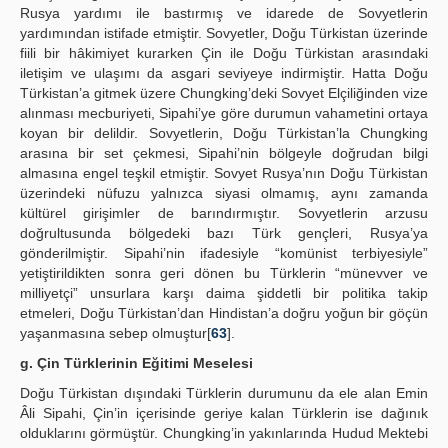
Rusya yardımı ile bastırmış ve idarede de Sovyetlerin
yardımından istifade etmiştir. Sovyetler, Doğu Türkistan üzerinde
fiili bir hâkimiyet kurarken Çin ile Doğu Türkistan arasındaki
iletişim ve ulaşımı da asgari seviyeye indirmiştir. Hatta Doğu
Türkistan’a gitmek üzere Chungking’deki Sovyet Elçiliğinden vize
alınması mecburiyeti, Sipahi’ye göre durumun vahametini ortaya
koyan bir delildir. Sovyetlerin, Doğu Türkistan’la Chungking
arasına bir set çekmesi, Sipahi’nin bölgeyle doğrudan bilgi
almasına engel teşkil etmiştir. Sovyet Rusya’nın Doğu Türkistan
üzerindeki nüfuzu yalnızca siyasi olmamış, aynı zamanda
kültürel girişimler de barındırmıştır. Sovyetlerin arzusu
doğrultusunda bölgedeki bazı Türk gençleri, Rusya’ya
gönderilmiştir. Sipahi’nin ifadesiyle “komünist terbiyesiyle”
yetiştirildikten sonra geri dönen bu Türklerin “münevver ve
milliyetçi” unsurlara karşı daima şiddetli bir politika takip
etmeleri, Doğu Türkistan’dan Hindistan’a doğru yoğun bir göçün
yaşanmasına sebep olmuştur[
63
].
g. Çin Türklerinin Eğitimi Meselesi
Doğu Türkistan dışındaki Türklerin durumunu da ele alan Emin
Âli Sipahi, Çin’in içerisinde geriye kalan Türklerin ise dağınık
olduklarını görmüştür. Chungking’in yakınlarında Hudud Mektebi