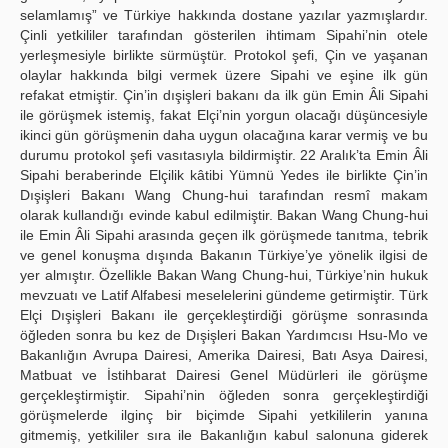
selamlamış” ve Türkiye hakkında dostane yazılar yazmışlardır.
Çinli yetkililer tarafından gösterilen ihtimam Sipahi’nin otele
yerleşmesiyle birlikte sürmüştür. Protokol şefi, Çin ve yaşanan
olaylar hakkında bilgi vermek üzere Sipahi ve eşine ilk gün
refakat etmiştir. Çin’in dışişleri bakanı da ilk gün Emin Âli Sipahi
ile görüşmek istemiş, fakat Elçi’nin yorgun olacağı düşüncesiyle
ikinci gün görüşmenin daha uygun olacağına karar vermiş ve bu
durumu protokol şefi vasıtasıyla bildirmiştir. 22 Aralık’ta Emin Âli
Sipahi beraberinde Elçilik kâtibi Yümnü Yedes ile birlikte Çin’in
Dışişleri Bakanı Wang Chung-hui tarafından resmî makam
olarak kullandığı evinde kabul edilmiştir. Bakan Wang Chung-hui
ile Emin Âli Sipahi arasında geçen ilk görüşmede tanıtma, tebrik
ve genel konuşma dışında Bakanın Türkiye’ye yönelik ilgisi de
yer almıştır. Özellikle Bakan Wang Chung-hui, Türkiye’nin hukuk
mevzuatı ve Latif Alfabesi meselelerini gündeme getirmiştir. Türk
Elçi Dışişleri Bakanı ile gerçekleştirdiği görüşme sonrasında
öğleden sonra bu kez de Dışişleri Bakan Yardımcısı Hsu-Mo ve
Bakanlığın Avrupa Dairesi, Amerika Dairesi, Batı Asya Dairesi,
Matbuat ve İstihbarat Dairesi Genel Müdürleri ile görüşme
gerçekleştirmiştir. Sipahi’nin öğleden sonra gerçekleştirdiği
görüşmelerde ilginç bir biçimde Sipahi yetkililerin yanına
gitmemiş, yetkililer sıra ile Bakanlığın kabul salonuna giderek