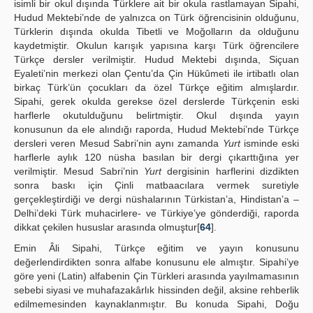
isimli bir okul dışında Türklere ait bir okula rastlamayan Sipahi,
Hudud Mektebi’nde de yalnızca on Türk öğrencisinin olduğunu,
Türklerin dışında okulda Tibetli ve Moğolların da olduğunu
kaydetmiştir. Okulun karışık yapısına karşı Türk öğrencilere
Türkçe dersler verilmiştir. Hudud Mektebi dışında, Siçuan
Eyaleti’nin merkezi olan Çentu’da Çin Hükûmeti ile irtibatlı olan
birkaç Türk’ün çocukları da özel Türkçe eğitim almışlardır.
Sipahi, gerek okulda gerekse özel derslerde Türkçenin eski
harflerle okutulduğunu belirtmiştir. Okul dışında yayın
konusunun da ele alındığı raporda, Hudud Mektebi’nde Türkçe
dersleri veren Mesud Sabri’nin aynı zamanda
Yurt
isminde eski
harflerle aylık 120 nüsha basılan bir dergi çıkarttığına yer
verilmiştir. Mesud Sabri’nin
Yurt
dergisinin harflerini dizdikten
sonra baskı için Çinli matbaacılara vermek suretiyle
gerçekleştirdiği ve dergi nüshalarının Türkistan’a, Hindistan’a –
Delhi’deki Türk muhacirlere- ve Türkiye’ye gönderdiği, raporda
dikkat çekilen hususlar arasında olmuştur[
64
].
Emin Âli Sipahi, Türkçe eğitim ve yayın konusunu
değerlendirdikten sonra alfabe konusunu ele almıştır. Sipahi’ye
göre yeni (Latin) alfabenin Çin Türkleri arasında yayılmamasının
sebebi siyasi ve muhafazakârlık hissinden değil, aksine rehberlik
edilmemesinden kaynaklanmıştır. Bu konuda Sipahi, Doğu