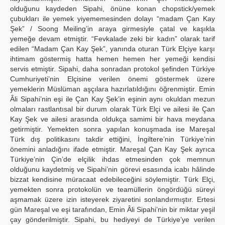
olduğunu kaydeden Sipahi, önüne konan chopstick/yemek
çubukları ile yemek yiyememesinden dolayı “madam Çan Kay
Şek” / Soong Meiling’in araya girmesiyle çatal ve kaşıkla
yemeğe devam etmiştir. “Fevkalade zeki bir kadın” olarak tarif
edilen “Madam Çan Kay Şek”, yanında oturan Türk Elçiye karşı
ihtimam göstermiş hatta hemen hemen her yemeği kendisi
servis etmiştir. Sipahi, daha sonradan protokol şefinden Türkiye
Cumhuriyeti’nin Elçisine verilen önemi göstermek üzere
yemeklerin Müslüman aşçılara hazırlatıldığını öğrenmiştir. Emin
Âli Sipahi’nin eşi ile Çan Kay Şek’in eşinin aynı okuldan mezun
olmaları rastlantısal bir durum olarak Türk Elçi ve ailesi ile Çan
Kay Şek ve ailesi arasında oldukça samimi bir hava meydana
getirmiştir. Yemekten sonra yapılan konuşmada ise Mareşal
Türk dış politikasını takdir ettiğini, İngiltere’nin Türkiye’nin
önemini anladığını ifade etmiştir. Mareşal Çan Kay Şek ayrıca
Türkiye’nin Çin’de elçilik ihdas etmesinden çok memnun
olduğunu kaydetmiş ve Sipahi’nin görevi esasında icabı hâlinde
bizzat kendisine müracaat edebileceğini söylemiştir. Türk Elçi,
yemekten sonra protokolün ve teamüllerin öngördüğü süreyi
aşmamak üzere izin isteyerek ziyaretini sonlandırmıştır. Ertesi
gün Mareşal ve eşi tarafından, Emin Âli Sipahi’nin bir miktar yeşil
çay gönderilmiştir. Sipahi, bu hediyeyi de Türkiye’ye verilen