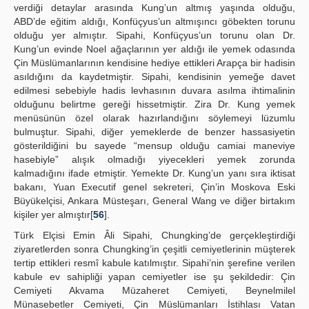
verdiği detaylar arasında Kung’un altmış yaşında olduğu,
ABD’de eğitim aldığı, Konfüçyus’un altmışıncı göbekten torunu
olduğu yer almıştır. Sipahi, Konfüçyus’un torunu olan Dr.
Kung’un evinde Noel ağaçlarının yer aldığı ile yemek odasında
Çin Müslümanlarının kendisine hediye ettikleri Arapça bir hadisin
asıldığını da kaydetmiştir. Sipahi, kendisinin yemeğe davet
edilmesi sebebiyle hadis levhasının duvara asılma ihtimalinin
olduğunu belirtme gereği hissetmiştir. Zira Dr. Kung yemek
menüsünün özel olarak hazırlandığını söylemeyi lüzumlu
bulmuştur. Sipahi, diğer yemeklerde de benzer hassasiyetin
gösterildiğini bu sayede “mensup olduğu camiai maneviye
hasebiyle” alışık olmadığı yiyecekleri yemek zorunda
kalmadığını ifade etmiştir. Yemekte Dr. Kung’un yanı sıra iktisat
bakanı, Yuan Executif genel sekreteri, Çin’in Moskova Eski
Büyükelçisi, Ankara Müsteşarı, General Wang ve diğer birtakım
kişiler yer almıştır[
56
].
Türk Elçisi Emin Âli Sipahi, Chungking’de gerçekleştirdiği
ziyaretlerden sonra Chungking’in çeşitli cemiyetlerinin müşterek
tertip ettikleri resmî kabule katılmıştır. Sipahi’nin şerefine verilen
kabule ev sahipliği yapan cemiyetler ise şu şekildedir: Çin
Cemiyeti Akvama Müzaheret Cemiyeti, Beynelmilel
Münasebetler Cemiyeti, Çin Müslümanları İstihlası Vatan