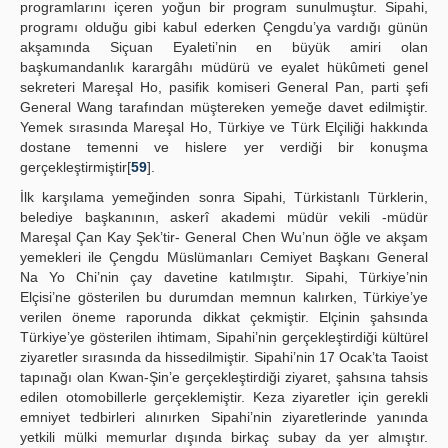
programlarını içeren yoğun bir program sunulmuştur. Sipahi,
programı olduğu gibi kabul ederken Çengdu’ya vardığı günün
akşamında Siçuan Eyaleti’nin en büyük amiri olan
başkumandanlık karargâhı müdürü ve eyalet hükûmeti genel
sekreteri Mareşal Ho, pasifik komiseri General Pan, parti şefi
General Wang tarafından müştereken yemeğe davet edilmiştir.
Yemek sırasında Mareşal Ho, Türkiye ve Türk Elçiliği hakkında
dostane temenni ve hislere yer verdiği bir konuşma
gerçekleştirmiştir[
59
].
İlk karşılama yemeğinden sonra Sipahi, Türkistanlı Türklerin,
belediye başkanının, askerî akademi müdür vekili -müdür
Mareşal Çan Kay Şek’tir- General Chen Wu’nun öğle ve akşam
yemekleri ile Çengdu Müslümanları Cemiyet Başkanı General
Na Yo Chi’nin çay davetine katılmıştır. Sipahi, Türkiye’nin
Elçisi’ne gösterilen bu durumdan memnun kalırken, Türkiye’ye
verilen öneme raporunda dikkat çekmiştir. Elçinin şahsında
Türkiye’ye gösterilen ihtimam, Sipahi’nin gerçekleştirdiği kültürel
ziyaretler sırasında da hissedilmiştir. Sipahi’nin 17 Ocak’ta Taoist
tapınağı olan Kwan-Şin’e gerçekleştirdiği ziyaret, şahsına tahsis
edilen otomobillerle gerçeklemiştir. Keza ziyaretler için gerekli
emniyet tedbirleri alınırken Sipahi’nin ziyaretlerinde yanında
yetkili mülki memurlar dışında birkaç subay da yer almıştır.