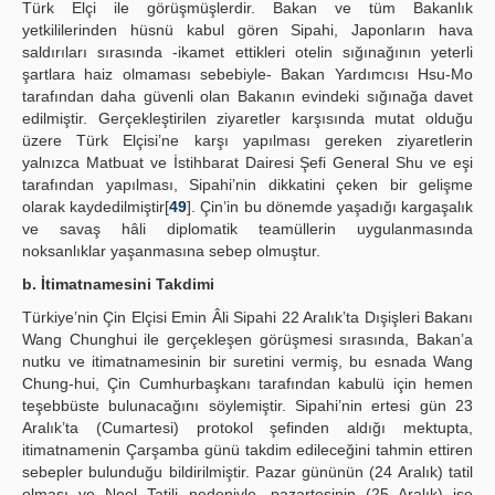
Türk Elçi ile görüşmüşlerdir. Bakan ve tüm Bakanlık
yetkililerinden hüsnü kabul gören Sipahi, Japonların hava
saldırıları sırasında -ikamet ettikleri otelin sığınağının yeterli
şartlara haiz olmaması sebebiyle- Bakan Yardımcısı Hsu-Mo
tarafından daha güvenli olan Bakanın evindeki sığınağa davet
edilmiştir. Gerçekleştirilen ziyaretler karşısında mutat olduğu
üzere Türk Elçisi’ne karşı yapılması gereken ziyaretlerin
yalnızca Matbuat ve İstihbarat Dairesi Şefi General Shu ve eşi
tarafından yapılması, Sipahi’nin dikkatini çeken bir gelişme
olarak kaydedilmiştir[
49
]. Çin’in bu dönemde yaşadığı kargaşalık
ve savaş hâli diplomatik teamüllerin uygulanmasında
noksanlıklar yaşanmasına sebep olmuştur.
b. İtimatnamesini Takdimi
Türkiye’nin Çin Elçisi Emin Âli Sipahi 22 Aralık’ta Dışişleri Bakanı
Wang Chunghui ile gerçekleşen görüşmesi sırasında, Bakan’a
nutku ve itimatnamesinin bir suretini vermiş, bu esnada Wang
Chung-hui, Çin Cumhurbaşkanı tarafından kabulü için hemen
teşebbüste bulunacağını söylemiştir. Sipahi’nin ertesi gün 23
Aralık’ta (Cumartesi) protokol şefinden aldığı mektupta,
itimatnamenin Çarşamba günü takdim edileceğini tahmin ettiren
sebepler bulunduğu bildirilmiştir. Pazar gününün (24 Aralık) tatil
olması ve Noel Tatili nedeniyle, pazartesinin (25 Aralık) ise