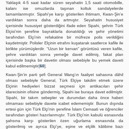
Yaklaşık 4-5 saat kadar süren seyahatin 1,5 saati otomobille,
kalanı ise omuzlarda taşınan koltuk sandalyelerde
tamamlanmıştır. Sipahi’ye karşı gösterilen ihtimam, Kwan-Şin’e
vardıktan sonra daha da artmıştır. Seyahatin hususiyet
içerisinde hususiyet gösterdiğini ifade eden Sipahi, şehrin Türk
Elçisi’nin şerefine bayraklarla donatıldığı ve şehir yönetimi
tarafından Elçi’nin refakatine bir müfreze polis verildiğini
kaydetmiştir. Polisler Elçinin etrafını kuşatarak saatlerce kafile ile
birlikte yürümüşlerdir. “Uzun bir kervan” görüntüsü veren kafile,
şehre vardıktan sonra yemeğe davet edilmiş, fakat plan
içerisinde başka bir davetin olması sebebiyle bu yemek daveti
kabul edilmemiştir[
60
].
Kwan-Şin’in parti şefi General Wang’ın faaliyet sahasına dâhil
olması sebebiyle General, Türk Elçiye takdim etmek üzere
Elçinin hediyeleri bizzat seçmesi için antikacıları şehir
idarecisinin ofisine göndermiş, Sipahi ise buraya davet edilmiştir.
Sipahi, bir takım sebepler ve durumdan daha önce haberi
olmaması sebebiyle davete icabet edememiştir. Bunun dışında
ertesi gün için Türk Elçi’nin şerefine İslam Cemaati ve öğrenciler
tarafından gösteri hazırlanmıştır. Türk Elçi’nin kabulü esnasında
şahsına karşı gösterilen özen uğurlama esnasında da
gösterilmiş ve ayrıca Elçi’ye, eşine ve elçilik kâtibine bazı