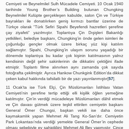
Cemiyeti ve Beynelmilel Sulh Mücadele Cemiyeti. 10 Ocak 1940
tarihinde Young Brother’s Building bulunan Chungking
Beynelmilel Kulüpte gerçekleşen kabulde, salon Çin ve Türkiye
bayrakları ile donatılırken geniş kırmızı bantlar üzerine de
Türkçe olarak “Türk Sefiri Sipahi Beyefendi hazretleri şerefine
çay ziyafeti” yazılmıştır. Toplantıya Çin Dışişleri Bakanlığı
yetkilileri, belediye başkanı, Chungking’in önde gelen isimleri ile
çoğunluğu gençler olmak üzere birkaç yüz kişi katılım
sağlamıştır. Sipahi, Chungking’in ulaşım sorunu yaşadığı bir
dönemde toplantıya bu kadar çok kişinin katılmasının yalnız
kendisinin değil şehir sakinlerinin de dikkatini çektiğini ifade
etmiştir. Toplantı filme alınırken aynı zamanda çok sayıda
fotoğrafta çekilmiştir. Ayrıca Hankow Chunkgink Edition’da dikkat
çeken kabul hakkında tafsilatlı bir de yazı yayınlanmıştır[
57
].
11 Ocak’ta ise Türk Elçi, Çin Müslümanları İstihlası Vatan
Cemiyeti’nin şerefine tertip ettiği elli kişilik öğlen yemeğine
katılmıştır. Çin’in verdiği mücadeleye Müslümanları dâhil etmek
ve Çin davası gütmek üzere teşkil ettirilen cemiyetin başkanı
General Ömer Chungsi, başkan vekili ise daha önce
kaymakamlık yapan Mehmet Ali Tang Ko-San’dır. Cemiyetin
Park Lokantası’nda verdiği yemekte General Ömer’in cephede
olması sebebiyle ev sahipliğini Mehmet Ali Bey yapmıştır. Çinçe