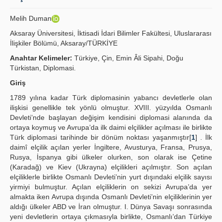
Publication Policies
Melih Duman
Guidelines
Aksaray Üniversitesi, İktisadi İdari Bilimler Fakültesi, Uluslararası
İlişkiler Bölümü, Aksaray/TÜRKİYE
Contact Us
Anahtar Kelimeler:
Türkiye, Çin, Emin Âli Sipahi, Doğu
Türkistan, Diplomasi.
Giriş
1789 yılına kadar Türk diplomasinin yabancı devletlerle olan
ilişkisi genellikle tek yönlü olmuştur. XVIII. yüzyılda Osmanlı
Devleti’nde başlayan değişim kendisini diplomasi alanında da
ortaya koymuş ve Avrupa’da ilk daimi elçilikler açılması ile birlikte
Türk diplomasi tarihinde bir dönüm noktası yaşanmıştır[
1
] . İlk
daimî elçilik açılan yerler İngiltere, Avusturya, Fransa, Prusya,
Rusya, İspanya gibi ülkeler olurken, son olarak ise Çetine
(Karadağ) ve Kiev (Ukrayna) elçilikleri açılmıştır. Son açılan
elçiliklerle birlikte Osmanlı Devleti’nin yurt dışındaki elçilik sayısı
yirmiyi bulmuştur. Açılan elçiliklerin on sekizi Avrupa’da yer
almakta iken Avrupa dışında Osmanlı Devleti’nin elçiliklerinin yer
aldığı ülkeler ABD ve İran olmuştur. I. Dünya Savaşı sonrasında
yeni devletlerin ortaya çıkmasıyla birlikte, Osmanlı’dan Türkiye