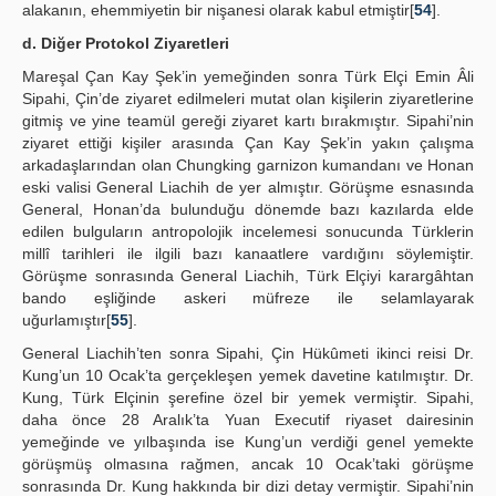
alakanın, ehemmiyetin bir nişanesi olarak kabul etmiştir[
54
].
d. Diğer Protokol Ziyaretleri
Mareşal Çan Kay Şek’in yemeğinden sonra Türk Elçi Emin Âli
Sipahi, Çin’de ziyaret edilmeleri mutat olan kişilerin ziyaretlerine
gitmiş ve yine teamül gereği ziyaret kartı bırakmıştır. Sipahi’nin
ziyaret ettiği kişiler arasında Çan Kay Şek’in yakın çalışma
arkadaşlarından olan Chungking garnizon kumandanı ve Honan
eski valisi General Liachih de yer almıştır. Görüşme esnasında
General, Honan’da bulunduğu dönemde bazı kazılarda elde
edilen bulguların antropolojik incelemesi sonucunda Türklerin
millî tarihleri ile ilgili bazı kanaatlere vardığını söylemiştir.
Görüşme sonrasında General Liachih, Türk Elçiyi karargâhtan
bando eşliğinde askeri müfreze ile selamlayarak
uğurlamıştır[
55
].
General Liachih’ten sonra Sipahi, Çin Hükûmeti ikinci reisi Dr.
Kung’un 10 Ocak’ta gerçekleşen yemek davetine katılmıştır. Dr.
Kung, Türk Elçinin şerefine özel bir yemek vermiştir. Sipahi,
daha önce 28 Aralık’ta Yuan Executif riyaset dairesinin
yemeğinde ve yılbaşında ise Kung’un verdiği genel yemekte
görüşmüş olmasına rağmen, ancak 10 Ocak’taki görüşme
sonrasında Dr. Kung hakkında bir dizi detay vermiştir. Sipahi’nin