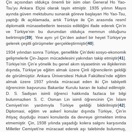
Çin açısından oldukça önemli bir isim olan General Ho Yao-
Tsu’yu Ankara Elçisi olarak tayin etmiştir. 1935 yılının Mayıs
ayında güven mektubunu sunarak göreve başlayan Ho Yao-Tsu,
yaptığı ilk açıklamada, artık Türkiye ile Çin arasında resmî
diplomatik münasebetlerin teessüs edildiğini ifade ederek Çin’in
ve Türkiye’nin bu durumdan oldukça memnun olduğunu
belirtmiştir[
39
]. Yine aynı yıl Çin’den askerî bir heyet Türkiye’ye
gelerek çeşitli görüşmeler gerçekleştirmiştir[
40
].
1934 yılından sonra Türkiye, genellikle Çin’deki sosyo-ekonomik
gelişmelerle Çin-Japon mücadelesini yakından takip etmiştir[
41
].
Türkiye’nin Çin’e yönelik bu genel akım siyasetinin ve ilişkilerinin
dışında, Türkiye’ye eğitim almak üzere Çinli öğrencilerin geldiği
de görülmüştür. Ankara Üniversitesi Hukuk Fakültesi’nde eğitim
almak üzere 1937 yılında müracaat eden iki Çin tabiiyetli
öğrencinin başvurusu Bakanlar Kurulu kararı ile kabul edilmiştir.
D. S. Sadiyan isimli öğrenci hakkında fazlaca bir bilgi
bulunmazken S. C. Osman Lin isimli öğrencinin Çin İslam
Cemiyeti’nin yardımıyla Türkiye geldiği bildirilmiştir[
42
].
Diplomasi, eğitim ve askerî konular dışında Türkiye, Çin’in
ihtiyaç duyduğu insani konularda da devreye girmekten imtina
etmemiştir. Çin, 1938 yılında yaşadığı kolera salgını karşısında
Milletler Cemiyeti’ne müracaat ederek aşı talebinde bulunmuş,