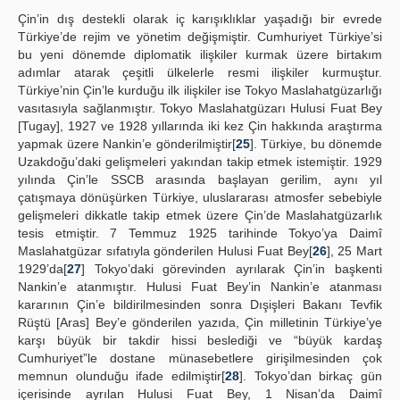
Çin’in dış destekli olarak iç karışıklıklar yaşadığı bir evrede
Türkiye’de rejim ve yönetim değişmiştir. Cumhuriyet Türkiye’si
bu yeni dönemde diplomatik ilişkiler kurmak üzere birtakım
adımlar atarak çeşitli ülkelerle resmi ilişkiler kurmuştur.
Türkiye’nin Çin’le kurduğu ilk ilişkiler ise Tokyo Maslahatgüzarlığı
vasıtasıyla sağlanmıştır. Tokyo Maslahatgüzarı Hulusi Fuat Bey
[Tugay], 1927 ve 1928 yıllarında iki kez Çin hakkında araştırma
yapmak üzere Nankin’e gönderilmiştir[
25
]. Türkiye, bu dönemde
Uzakdoğu’daki gelişmeleri yakından takip etmek istemiştir. 1929
yılında Çin’le SSCB arasında başlayan gerilim, aynı yıl
çatışmaya dönüşürken Türkiye, uluslararası atmosfer sebebiyle
gelişmeleri dikkatle takip etmek üzere Çin’de Maslahatgüzarlık
tesis etmiştir. 7 Temmuz 1925 tarihinde Tokyo’ya Daimî
Maslahatgüzar sıfatıyla gönderilen Hulusi Fuat Bey[
26
], 25 Mart
1929’da[
27
] Tokyo’daki görevinden ayrılarak Çin’in başkenti
Nankin’e atanmıştır. Hulusi Fuat Bey’in Nankin’e atanması
kararının Çin’e bildirilmesinden sonra Dışişleri Bakanı Tevfik
Rüştü [Aras] Bey’e gönderilen yazıda, Çin milletinin Türkiye’ye
karşı büyük bir takdir hissi beslediği ve “büyük kardaş
Cumhuriyet”le dostane münasebetlere girişilmesinden çok
memnun olunduğu ifade edilmiştir[
28
]. Tokyo’dan birkaç gün
içerisinde ayrılan Hulusi Fuat Bey, 1 Nisan’da Daimî