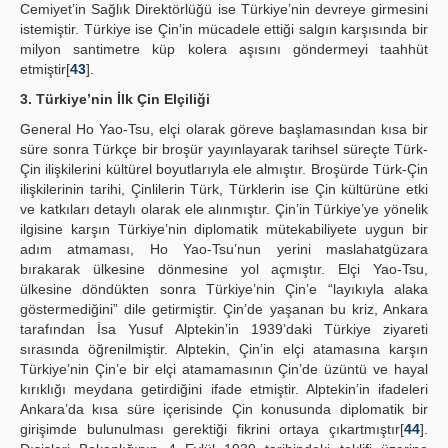
Cemiyet’in Sağlık Direktörlüğü ise Türkiye’nin devreye girmesini
istemiştir. Türkiye ise Çin’in mücadele ettiği salgın karşısında bir
milyon santimetre küp kolera aşısını göndermeyi taahhüt
etmiştir[
43
].
3. Türkiye’nin İlk Çin Elçiliği
General Ho Yao-Tsu, elçi olarak göreve başlamasından kısa bir
süre sonra Türkçe bir broşür yayınlayarak tarihsel süreçte Türk-
Çin ilişkilerini kültürel boyutlarıyla ele almıştır. Broşürde Türk-Çin
ilişkilerinin tarihi, Çinlilerin Türk, Türklerin ise Çin kültürüne etki
ve katkıları detaylı olarak ele alınmıştır. Çin’in Türkiye’ye yönelik
ilgisine karşın Türkiye’nin diplomatik mütekabiliyete uygun bir
adım atmaması, Ho Yao-Tsu’nun yerini maslahatgüzara
bırakarak ülkesine dönmesine yol açmıştır. Elçi Yao-Tsu,
ülkesine döndükten sonra Türkiye’nin Çin’e “layıkıyla alaka
göstermediğini” dile getirmiştir. Çin’de yaşanan bu kriz, Ankara
tarafından İsa Yusuf Alptekin’in 1939’daki Türkiye ziyareti
sırasında öğrenilmiştir. Alptekin, Çin’in elçi atamasına karşın
Türkiye’nin Çin’e bir elçi atamamasının Çin’de üzüntü ve hayal
kırıklığı meydana getirdiğini ifade etmiştir. Alptekin’in ifadeleri
Ankara’da kısa süre içerisinde Çin konusunda diplomatik bir
girişimde bulunulması gerektiği fikrini ortaya çıkartmıştır[
44
].