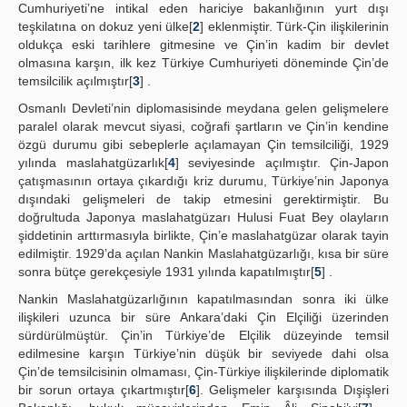
Cumhuriyeti’ne intikal eden hariciye bakanlığının yurt dışı
teşkilatına on dokuz yeni ülke[
2
] eklenmiştir. Türk-Çin ilişkilerinin
oldukça eski tarihlere gitmesine ve Çin’in kadim bir devlet
olmasına karşın, ilk kez Türkiye Cumhuriyeti döneminde Çin’de
temsilcilik açılmıştır[
3
] .
Osmanlı Devleti’nin diplomasisinde meydana gelen gelişmelere
paralel olarak mevcut siyasi, coğrafi şartların ve Çin’in kendine
özgü durumu gibi sebeplerle açılamayan Çin temsilciliği, 1929
yılında maslahatgüzarlık[
4
] seviyesinde açılmıştır. Çin-Japon
çatışmasının ortaya çıkardığı kriz durumu, Türkiye’nin Japonya
dışındaki gelişmeleri de takip etmesini gerektirmiştir. Bu
doğrultuda Japonya maslahatgüzarı Hulusi Fuat Bey olayların
şiddetinin arttırmasıyla birlikte, Çin’e maslahatgüzar olarak tayin
edilmiştir. 1929’da açılan Nankin Maslahatgüzarlığı, kısa bir süre
sonra bütçe gerekçesiyle 1931 yılında kapatılmıştır[
5
] .
Nankin Maslahatgüzarlığının kapatılmasından sonra iki ülke
ilişkileri uzunca bir süre Ankara’daki Çin Elçiliği üzerinden
sürdürülmüştür. Çin’in Türkiye’de Elçilik düzeyinde temsil
edilmesine karşın Türkiye’nin düşük bir seviyede dahi olsa
Çin’de temsilcisinin olmaması, Çin-Türkiye ilişkilerinde diplomatik
bir sorun ortaya çıkartmıştır[
6
]. Gelişmeler karşısında Dışişleri