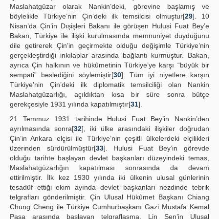
Maslahatgüzar olarak Nankin’deki, görevine başlamış ve
böylelikle Türkiye’nin Çin’deki ilk temsilcisi olmuştur[
29
]. 10
Nisan’da Çin’in Dışişleri Bakanı ile görüşen Hulusi Fuat Bey’e
Bakan, Türkiye ile ilişki kurulmasında memnuniyet duyduğunu
dile getirerek Çin’in geçirmekte olduğu değişimle Türkiye’nin
gerçekleştirdiği inkılaplar arasında bağlantı kurmuştur. Bakan,
ayrıca Çin halkının ve hükûmetinin Türkiye’ye karşı “büyük bir
sempati” beslediğini söylemiştir[
30
]. Tüm iyi niyetlere karşın
Türkiye’nin Çin’deki ilk diplomatik temsilciliği olan Nankin
Maslahatgüzarlığı, açıldıktan kısa bir süre sonra bütçe
gerekçesiyle 1931 yılında kapatılmıştır[
31
].
21 Temmuz 1931 tarihinde Hulusi Fuat Bey’in Nankin’den
ayrılmasında sonra[
32
], iki ülke arasındaki ilişkiler doğrudan
Çin’in Ankara elçisi ile Türkiye’nin çeşitli ülkelerdeki elçilikleri
üzerinden sürdürülmüştür[
33
]. Hulusi Fuat Bey’in görevde
olduğu tarihte başlayan devlet başkanları düzeyindeki temas,
Maslahatgüzarlığın kapatılması sonrasında da devam
ettirilmiştir. İlk kez 1930 yılında iki ülkenin ulusal günlerinin
tesadüf ettiği ekim ayında devlet başkanları nezdinde tebrik
telgrafları gönderilmiştir. Çin Ulusal Hükûmet Başkanı Chiang
Chung Cheng ile Türkiye Cumhurbaşkanı Gazi Mustafa Kemal
Paşa arasında başlayan telgraflaşma, Lin Sen’in Ulusal