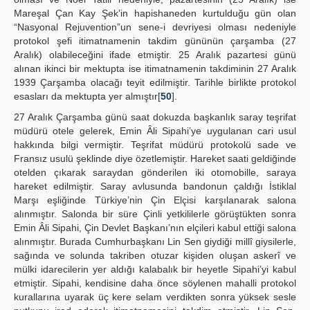
Mareşal Çan Kay Şek’in hapishaneden kurtulduğu gün olan
“Nasyonal Rejuvention”un sene-i devriyesi olması nedeniyle
protokol şefi itimatnamenin takdim gününün çarşamba (27
Aralık) olabileceğini ifade etmiştir. 25 Aralık pazartesi günü
alınan ikinci bir mektupta ise itimatnamenin takdiminin 27 Aralık
1939 Çarşamba olacağı teyit edilmiştir. Tarihle birlikte protokol
esasları da mektupta yer almıştır[
50
].
27 Aralık Çarşamba günü saat dokuzda başkanlık saray teşrifat
müdürü otele gelerek, Emin Âli Sipahi’ye uygulanan cari usul
hakkında bilgi vermiştir. Teşrifat müdürü protokolü sade ve
Fransız usulü şeklinde diye özetlemiştir. Hareket saati geldiğinde
otelden çıkarak saraydan gönderilen iki otomobille, saraya
hareket edilmiştir. Saray avlusunda bandonun çaldığı İstiklal
Marşı eşliğinde Türkiye’nin Çin Elçisi karşılanarak salona
alınmıştır. Salonda bir süre Çinli yetkililerle görüştükten sonra
Emin Âli Sipahi, Çin Devlet Başkanı’nın elçileri kabul ettiği salona
alınmıştır. Burada Cumhurbaşkanı Lin Sen giydiği millî giysilerle,
sağında ve solunda takriben otuzar kişiden oluşan askerî ve
mülki idarecilerin yer aldığı kalabalık bir heyetle Sipahi’yi kabul
etmiştir. Sipahi, kendisine daha önce söylenen mahalli protokol
kurallarına uyarak üç kere selam verdikten sonra yüksek sesle