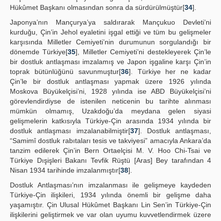
Hükûmet Başkanı olmasından sonra da sürdürülmüştür[
34
].
Japonya’nın Mançurya’ya saldırarak Mançukuo Devleti’ni
kurduğu, Çin’in Jehol eyaletini işgal ettiği ve tüm bu gelişmeler
karşısında Milletler Cemiyeti’nin durumunun sorgulandığı bir
dönemde Türkiye[
35
], Milletler Cemiyeti’ni destekleyerek Çin’le
bir dostluk antlaşması imzalamış ve Japon işgaline karşı Çin’in
toprak bütünlüğünü savunmuştur[
36
]. Türkiye her ne kadar
Çin’le bir dostluk antlaşması yapmak üzere 1926 yılında
Moskova Büyükelçisi’ni, 1928 yılında ise ABD Büyükelçisi’ni
görevlendirdiyse de istenilen neticenin bu tarihte alınması
mümkün olmamış, Uzakdoğu’da meydana gelen siyasi
gelişmelerin katkısıyla Türkiye-Çin arasında 1934 yılında bir
dostluk antlaşması imzalanabilmiştir[
37
]. Dostluk antlaşması,
“Samimî dostluk rabıtaları tesis ve takviyesi” amacıyla Ankara’da
tanzim edilerek Çin’in Bern Ortaelçisi M. V. Hoo Chi-Tsai ve
Türkiye Dışişleri Bakanı Tevfik Rüştü [Aras] Bey tarafından 4
Nisan 1934 tarihinde imzalanmıştır[
38
].
Dostluk Antlaşması’nın imzalanması ile gelişmeye kaydeden
Türkiye-Çin ilişkileri, 1934 yılında önemli bir gelişme daha
yaşamıştır. Çin Ulusal Hükûmet Başkanı Lin Sen’in Türkiye-Çin
ilişkilerini geliştirmek ve var olan uyumu kuvvetlendirmek üzere