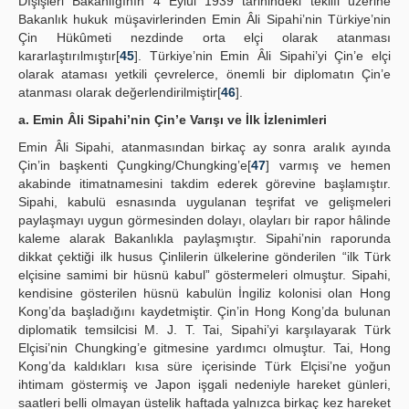
Dışişleri Bakanlığının 4 Eylül 1939 tarihindeki teklifi üzerine
Bakanlık hukuk müşavirlerinden Emin Âli Sipahi’nin Türkiye’nin
Çin Hükûmeti nezdinde orta elçi olarak atanması
kararlaştırılmıştır[
45
]. Türkiye’nin Emin Âli Sipahi’yi Çin’e elçi
olarak ataması yetkili çevrelerce, önemli bir diplomatın Çin’e
atanması olarak değerlendirilmiştir[
46
].
a. Emin Âli Sipahi’nin Çin’e Varışı ve İlk İzlenimleri
Emin Âli Sipahi, atanmasından birkaç ay sonra aralık ayında
Çin’in başkenti Çungking/Chungking’e[
47
] varmış ve hemen
akabinde itimatnamesini takdim ederek görevine başlamıştır.
Sipahi, kabulü esnasında uygulanan teşrifat ve gelişmeleri
paylaşmayı uygun görmesinden dolayı, olayları bir rapor hâlinde
kaleme alarak Bakanlıkla paylaşmıştır. Sipahi’nin raporunda
dikkat çektiği ilk husus Çinlilerin ülkelerine gönderilen “ilk Türk
elçisine samimi bir hüsnü kabul” göstermeleri olmuştur. Sipahi,
kendisine gösterilen hüsnü kabulün İngiliz kolonisi olan Hong
Kong’da başladığını kaydetmiştir. Çin’in Hong Kong’da bulunan
diplomatik temsilcisi M. J. T. Tai, Sipahi’yi karşılayarak Türk
Elçisi’nin Chungking’e gitmesine yardımcı olmuştur. Tai, Hong
Kong’da kaldıkları kısa süre içerisinde Türk Elçisi’ne yoğun
ihtimam göstermiş ve Japon işgali nedeniyle hareket günleri,
saatleri belli olmayan üstelik haftada yalnızca birkaç kez hareket