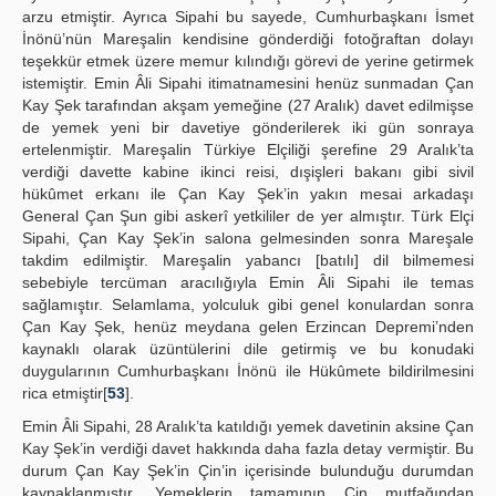
arzu etmiştir. Ayrıca Sipahi bu sayede, Cumhurbaşkanı İsmet
İnönü’nün Mareşalin kendisine gönderdiği fotoğraftan dolayı
teşekkür etmek üzere memur kılındığı görevi de yerine getirmek
istemiştir. Emin Âli Sipahi itimatnamesini henüz sunmadan Çan
Kay Şek tarafından akşam yemeğine (27 Aralık) davet edilmişse
de yemek yeni bir davetiye gönderilerek iki gün sonraya
ertelenmiştir. Mareşalin Türkiye Elçiliği şerefine 29 Aralık’ta
verdiği davette kabine ikinci reisi, dışişleri bakanı gibi sivil
hükûmet erkanı ile Çan Kay Şek’in yakın mesai arkadaşı
General Çan Şun gibi askerî yetkililer de yer almıştır. Türk Elçi
Sipahi, Çan Kay Şek’in salona gelmesinden sonra Mareşale
takdim edilmiştir. Mareşalin yabancı [batılı] dil bilmemesi
sebebiyle tercüman aracılığıyla Emin Âli Sipahi ile temas
sağlamıştır. Selamlama, yolculuk gibi genel konulardan sonra
Çan Kay Şek, henüz meydana gelen Erzincan Depremi’nden
kaynaklı olarak üzüntülerini dile getirmiş ve bu konudaki
duygularının Cumhurbaşkanı İnönü ile Hükûmete bildirilmesini
rica etmiştir[
53
].
Emin Âli Sipahi, 28 Aralık’ta katıldığı yemek davetinin aksine Çan
Kay Şek’in verdiği davet hakkında daha fazla detay vermiştir. Bu
durum Çan Kay Şek’in Çin’in içerisinde bulunduğu durumdan
kaynaklanmıştır. Yemeklerin tamamının Çin mutfağından