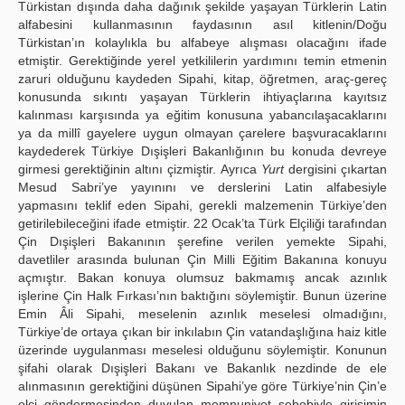
Türkistan dışında daha dağınık şekilde yaşayan Türklerin Latin
alfabesini kullanmasının faydasının asıl kitlenin/Doğu
Türkistan’ın kolaylıkla bu alfabeye alışması olacağını ifade
etmiştir. Gerektiğinde yerel yetkililerin yardımını temin etmenin
zaruri olduğunu kaydeden Sipahi, kitap, öğretmen, araç-gereç
konusunda sıkıntı yaşayan Türklerin ihtiyaçlarına kayıtsız
kalınması karşısında ya eğitim konusuna yabancılaşacaklarını
ya da millî gayelere uygun olmayan çarelere başvuracaklarını
kaydederek Türkiye Dışişleri Bakanlığının bu konuda devreye
girmesi gerektiğinin altını çizmiştir. Ayrıca
Yurt
dergisini çıkartan
Mesud Sabri’ye yayınını ve derslerini Latin alfabesiyle
yapmasını teklif eden Sipahi, gerekli malzemenin Türkiye’den
getirilebileceğini ifade etmiştir. 22 Ocak’ta Türk Elçiliği tarafından
Çin Dışişleri Bakanının şerefine verilen yemekte Sipahi,
davetliler arasında bulunan Çin Milli Eğitim Bakanına konuyu
açmıştır. Bakan konuya olumsuz bakmamış ancak azınlık
işlerine Çin Halk Fırkası’nın baktığını söylemiştir. Bunun üzerine
Emin Âli Sipahi, meselenin azınlık meselesi olmadığını,
Türkiye’de ortaya çıkan bir inkılabın Çin vatandaşlığına haiz kitle
üzerinde uygulanması meselesi olduğunu söylemiştir. Konunun
şifahi olarak Dışişleri Bakanı ve Bakanlık nezdinde de ele
alınmasının gerektiğini düşünen Sipahi’ye göre Türkiye’nin Çin’e
elçi göndermesinden duyulan memnuniyet sebebiyle girişimin