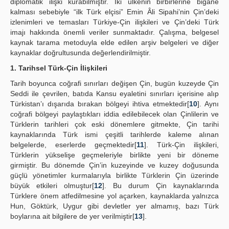
diplomatik ilişki kurabilmiştir. İki ülkenin birbirlerine bigâne
kalması sebebiyle “ilk Türk elçisi” Emin Âli Sipahi’nin Çin’deki
izlenimleri ve temasları Türkiye-Çin ilişkileri ve Çin’deki Türk
imajı hakkında önemli veriler sunmaktadır. Çalışma, belgesel
kaynak tarama metoduyla elde edilen arşiv belgeleri ve diğer
kaynaklar doğrultusunda değerlendirilmiştir.
1. Tarihsel Türk-Çin İlişkileri
Tarih boyunca coğrafi sınırları değişen Çin, bugün kuzeyde Çin
Seddi ile çevrilen, batıda Kansu eyaletini sınırları içerisine alıp
Türkistan’ı dışarıda bırakan bölgeyi ihtiva etmektedir[
10
]. Aynı
coğrafi bölgeyi paylaştıkları iddia edilebilecek olan Çinlilerin ve
Türklerin tarihleri çok eski dönemlere gitmekte, Çin tarihi
kaynaklarında Türk ismi çeşitli tarihlerde kaleme alınan
belgelerde, eserlerde geçmektedir[
11
]. Türk-Çin ilişkileri,
Türklerin yükselişe geçmeleriyle birlikte yeni bir döneme
girmiştir. Bu dönemde Çin’in kuzeyinde ve kuzey doğusunda
güçlü yönetimler kurmalarıyla birlikte Türklerin Çin üzerinde
büyük etkileri olmuştur[
12
]. Bu durum Çin kaynaklarında
Türklere önem atfedilmesine yol açarken, kaynaklarda yalnızca
Hun, Göktürk, Uygur gibi devletler yer almamış, bazı Türk
boylarına ait bilgilere de yer verilmiştir[
13
].