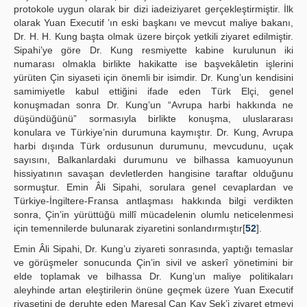
protokole uygun olarak bir dizi iadeiziyaret gerçekleştirmiştir. İlk
olarak Yuan Executif ’ın eski başkanı ve mevcut maliye bakanı,
Dr. H. H. Kung başta olmak üzere birçok yetkili ziyaret edilmiştir.
Sipahi’ye göre Dr. Kung resmiyette kabine kurulunun iki
numarası olmakla birlikte hakikatte ise başvekâletin işlerini
yürüten Çin siyaseti için önemli bir isimdir. Dr. Kung’un kendisini
samimiyetle kabul ettiğini ifade eden Türk Elçi, genel
konuşmadan sonra Dr. Kung’un “Avrupa harbi hakkında ne
düşündüğünü” sormasıyla birlikte konuşma, uluslararası
konulara ve Türkiye’nin durumuna kaymıştır. Dr. Kung, Avrupa
harbi dışında Türk ordusunun durumunu, mevcudunu, uçak
sayısını, Balkanlardaki durumunu ve bilhassa kamuoyunun
hissiyatının savaşan devletlerden hangisine taraftar olduğunu
sormuştur. Emin Âli Sipahi, sorulara genel cevaplardan ve
Türkiye-İngiltere-Fransa antlaşması hakkında bilgi verdikten
sonra, Çin’in yürüttüğü millî mücadelenin olumlu neticelenmesi
için temennilerde bulunarak ziyaretini sonlandırmıştır[
52
].
Emin Âli Sipahi, Dr. Kung’u ziyareti sonrasında, yaptığı temaslar
ve görüşmeler sonucunda Çin’in sivil ve askerî yönetimini bir
elde toplamak ve bilhassa Dr. Kung’un maliye politikaları
aleyhinde artan eleştirilerin önüne geçmek üzere Yuan Executif
riyasetini de deruhte eden Mareşal Çan Kay Şek’i ziyaret etmeyi