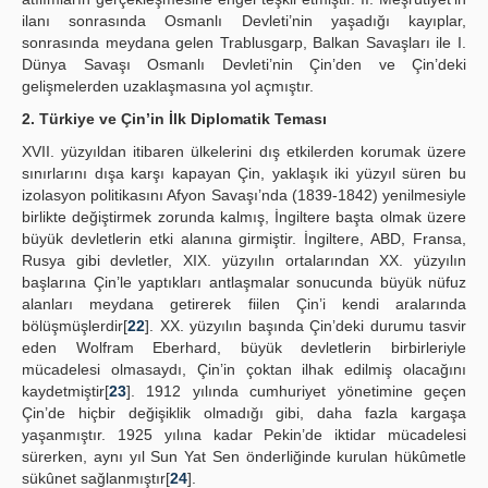
ilanı sonrasında Osmanlı Devleti’nin yaşadığı kayıplar,
sonrasında meydana gelen Trablusgarp, Balkan Savaşları ile I.
Dünya Savaşı Osmanlı Devleti’nin Çin’den ve Çin’deki
gelişmelerden uzaklaşmasına yol açmıştır.
2. Türkiye ve Çin’in İlk Diplomatik Teması
XVII. yüzyıldan itibaren ülkelerini dış etkilerden korumak üzere
sınırlarını dışa karşı kapayan Çin, yaklaşık iki yüzyıl süren bu
izolasyon politikasını Afyon Savaşı’nda (1839-1842) yenilmesiyle
birlikte değiştirmek zorunda kalmış, İngiltere başta olmak üzere
büyük devletlerin etki alanına girmiştir. İngiltere, ABD, Fransa,
Rusya gibi devletler, XIX. yüzyılın ortalarından XX. yüzyılın
başlarına Çin’le yaptıkları antlaşmalar sonucunda büyük nüfuz
alanları meydana getirerek fiilen Çin’i kendi aralarında
bölüşmüşlerdir[
22
]. XX. yüzyılın başında Çin’deki durumu tasvir
eden Wolfram Eberhard, büyük devletlerin birbirleriyle
mücadelesi olmasaydı, Çin’in çoktan ilhak edilmiş olacağını
kaydetmiştir[
23
]. 1912 yılında cumhuriyet yönetimine geçen
Çin’de hiçbir değişiklik olmadığı gibi, daha fazla kargaşa
yaşanmıştır. 1925 yılına kadar Pekin’de iktidar mücadelesi
sürerken, aynı yıl Sun Yat Sen önderliğinde kurulan hükûmetle
sükûnet sağlanmıştır[
24
].