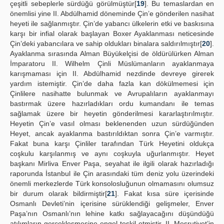
çeşitli sebeplerle sürdüğü görülmüştür[
19
]. Bu temaslardan en
önemlisi yine II. Abdülhamid döneminde Çin’e gönderilen nasihat
heyeti ile sağlanmıştır. Çin’de yabancı ülkelerin etki ve baskısına
karşı bir infial olarak başlayan Boxer Ayaklanması neticesinde
Çin’deki yabancılara ve sahip oldukları binalara saldırılmıştır[
20
].
Ayaklanma sırasında Alman Büyükelçisi de öldürülürken Alman
İmparatoru II. Wilhelm Çinli Müslümanların ayaklanmaya
karışmaması için II. Abdülhamid nezdinde devreye girerek
yardım istemiştir. Çin’de daha fazla kan dökülmemesi için
Çinlilere nasihatte bulunmak ve Avrupalıların ayaklanmayı
bastırmak üzere hazırladıkları ordu kumandanı ile temas
sağlamak üzere bir heyetin gönderilmesi kararlaştırılmıştır.
Heyetin Çin’e vasıl olması beklenenden uzun sürdüğünden
Heyet, ancak ayaklanma bastırıldıktan sonra Çin’e varmıştır.
Fakat buna karşı Çinliler tarafından Türk Heyetini oldukça
coşkulu karşılanmış ve aynı coşkuyla uğurlanmıştır. Heyet
başkanı Mirliva Enver Paşa, seyahat ile ilgili olarak hazırladığı
raporunda İstanbul ile Çin arasındaki tüm deniz yolu üzerindeki
önemli merkezlerde Türk konsolosluğunun olmamasını olumsuz
bir durum olarak bildirmiştir[
21
]. Fakat kısa süre içerisinde
Osmanlı Devleti’nin içerisine sürüklendiği gelişmeler, Enver
Paşa’nın Osmanlı’nın lehine katkı sağlayacağını düşündüğü
atılımların gerçekleşmesine engel teşkil etmiştir. II. Meşrutiyet’in