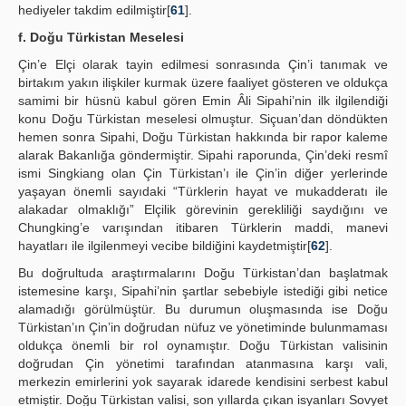
hediyeler takdim edilmiştir[
61
].
f. Doğu Türkistan Meselesi
Çin’e Elçi olarak tayin edilmesi sonrasında Çin’i tanımak ve
birtakım yakın ilişkiler kurmak üzere faaliyet gösteren ve oldukça
samimi bir hüsnü kabul gören Emin Âli Sipahi’nin ilk ilgilendiği
konu Doğu Türkistan meselesi olmuştur. Siçuan’dan döndükten
hemen sonra Sipahi, Doğu Türkistan hakkında bir rapor kaleme
alarak Bakanlığa göndermiştir. Sipahi raporunda, Çin’deki resmî
ismi Singkiang olan Çin Türkistan’ı ile Çin’in diğer yerlerinde
yaşayan önemli sayıdaki “Türklerin hayat ve mukadderatı ile
alakadar olmaklığı” Elçilik görevinin gerekliliği saydığını ve
Chungking’e varışından itibaren Türklerin maddi, manevi
hayatları ile ilgilenmeyi vecibe bildiğini kaydetmiştir[
62
].
Bu doğrultuda araştırmalarını Doğu Türkistan’dan başlatmak
istemesine karşı, Sipahi’nin şartlar sebebiyle istediği gibi netice
alamadığı görülmüştür. Bu durumun oluşmasında ise Doğu
Türkistan’ın Çin’in doğrudan nüfuz ve yönetiminde bulunmaması
oldukça önemli bir rol oynamıştır. Doğu Türkistan valisinin
doğrudan Çin yönetimi tarafından atanmasına karşı vali,
merkezin emirlerini yok sayarak idarede kendisini serbest kabul
etmiştir. Doğu Türkistan valisi, son yıllarda çıkan isyanları Sovyet