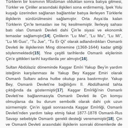
Türklerin bir kısmının Müslüman olduktan sonra batıya gitmesi,
Türkler ve Çinliler arasındaki ilişkileri sona erdirmemiş, İpek Yolu
kuşağı üzerinden sağlanan bağlantılar batıya ilerleyen Türklerle
ilişkilerin sürdürülmesini sağlamıştır. Orta Asya’da kalan
Türklerin Çin’le temasları ise hiç kesilmemiştir. İlerleyiş sahası
batı olan Osmanlı Devleti dahi Çin’le siyasi ve ekonomik
temaslar sağlamıştır[
14
]. Çinlilerin “Lu Mei”, “Lu Mu”, “Lu Mi”,
“Lu Mi Guo”, “Tu Jue”, “Tu Er Qi” olarak adlandırdıkları Osmanlı
Devleti ile ilişkilerinin Ming dönemine (1368-1644) kadar gittiği
söylenmektedir[
15
]. Yine çeşitli tarihlerde Osmanlı elçilerinin
Çin’e gittikleri tarihî kayıtlarda yer almıştır[
16
].
Sultan Abdülaziz döneminde Kaşgar Emîri Yakup Bey’in yardım
isteğinin karşılanması ile Yakup Bey Kaşgar Emiri olarak
Osmanlı Sultanı adına hutbe okutup para bastırmıştır. Yakup
Bey, Osmanlı Devleti’ne bağlılığını II. Abdülhamid tahta
çıktığında da göstermiştir[
17
]. Kaşgar Emîrliği’nin Osmanlı
Devleti’ne bağlanmasıyla Osmanlı Devleti ile Çin komşu
olmuşlarsa da bu durum sembolik olarak dahi çok uzun
sürmemiştir. Çin’in işgali sonrasında Kaşgar Emîrliği, Osmanlı
Devleti’nden yardım talep etmiş fakat 1877-1878 Osmanlı-Rus
Savaşı sebebiyle Osmanlı gerekli desteği verememiştir[
18
]. Çin
ve Osmanlı Devleti arasındaki ilişkilerin sonraki dönemlerde de