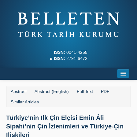
ISSN:
0041-4255
e-ISSN:
2791-6472
Home
Abstract
Abstract (English)
Full Text
PDF
About
Similar Articles
Journal Boards
Türkiye’nin İlk Çin Elçisi Emin Âli
Writing Rules
Sipahi’nin Çin İzlenimleri ve Türkiye-Çin
Principles
İlişkileri