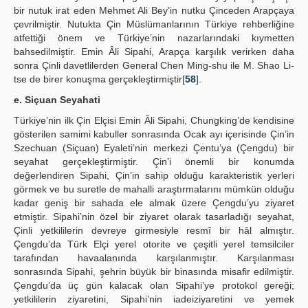
bir nutuk irat eden Mehmet Ali Bey’in nutku Çinceden Arapçaya
çevrilmiştir. Nutukta Çin Müslümanlarının Türkiye rehberliğine
atfettiği önem ve Türkiye’nin nazarlarındaki kıymetten
bahsedilmiştir. Emin Âli Sipahi, Arapça karşılık verirken daha
sonra Çinli davetlilerden General Chen Ming-shu ile M. Shao Li-
tse de birer konuşma gerçekleştirmiştir[
58
].
e. Siçuan Seyahati
Türkiye’nin ilk Çin Elçisi Emin Âli Sipahi, Chungking’de kendisine
gösterilen samimi kabuller sonrasında Ocak ayı içerisinde Çin’in
Szechuan (Siçuan) Eyaleti’nin merkezi Çentu’ya (Çengdu) bir
seyahat gerçekleştirmiştir. Çin’i önemli bir konumda
değerlendiren Sipahi, Çin’in sahip olduğu karakteristik yerleri
görmek ve bu suretle de mahalli araştırmalarını mümkün olduğu
kadar geniş bir sahada ele almak üzere Çengdu’yu ziyaret
etmiştir. Sipahi’nin özel bir ziyaret olarak tasarladığı seyahat,
Çinli yetkililerin devreye girmesiyle resmî bir hâl almıştır.
Çengdu’da Türk Elçi yerel otorite ve çeşitli yerel temsilciler
tarafından havaalanında karşılanmıştır. Karşılanması
sonrasında Sipahi, şehrin büyük bir binasında misafir edilmiştir.
Çengdu’da üç gün kalacak olan Sipahi’ye protokol gereği;
yetkililerin ziyaretini, Sipahi’nin iadeiziyaretini ve yemek