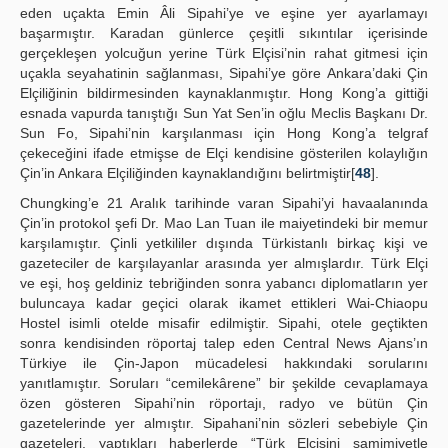
eden uçakta Emin Âli Sipahi’ye ve eşine yer ayarlamayı
başarmıştır. Karadan günlerce çeşitli sıkıntılar içerisinde
gerçekleşen yolcuğun yerine Türk Elçisi’nin rahat gitmesi için
uçakla seyahatinin sağlanması, Sipahi’ye göre Ankara’daki Çin
Elçiliğinin bildirmesinden kaynaklanmıştır. Hong Kong’a gittiği
esnada vapurda tanıştığı Sun Yat Sen’in oğlu Meclis Başkanı Dr.
Sun Fo, Sipahi’nin karşılanması için Hong Kong’a telgraf
çekeceğini ifade etmişse de Elçi kendisine gösterilen kolaylığın
Çin’in Ankara Elçiliğinden kaynaklandığını belirtmiştir[
48
].
Chungking’e 21 Aralık tarihinde varan Sipahi’yi havaalanında
Çin’in protokol şefi Dr. Mao Lan Tuan ile maiyetindeki bir memur
karşılamıştır. Çinli yetkililer dışında Türkistanlı birkaç kişi ve
gazeteciler de karşılayanlar arasında yer almışlardır. Türk Elçi
ve eşi, hoş geldiniz tebriğinden sonra yabancı diplomatların yer
buluncaya kadar geçici olarak ikamet ettikleri Wai-Chiaopu
Hostel isimli otelde misafir edilmiştir. Sipahi, otele geçtikten
sonra kendisinden röportaj talep eden Central News Ajans’ın
Türkiye ile Çin-Japon mücadelesi hakkındaki sorularını
yanıtlamıştır. Soruları “cemilekârene” bir şekilde cevaplamaya
özen gösteren Sipahi’nin röportajı, radyo ve bütün Çin
gazetelerinde yer almıştır. Sipahani’nin sözleri sebebiyle Çin
gazeteleri, yaptıkları haberlerde “Türk Elçisini samimiyetle