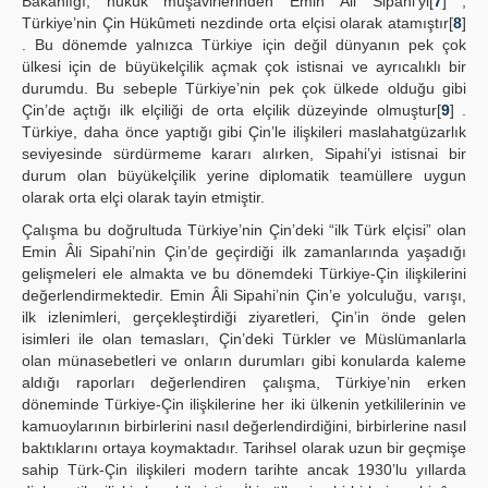
Bakanlığı, hukuk müşavirlerinden Emin Âli Sipahi’yi[
7
] ,
Türkiye’nin Çin Hükûmeti nezdinde orta elçisi olarak atamıştır[
8
]
. Bu dönemde yalnızca Türkiye için değil dünyanın pek çok
ülkesi için de büyükelçilik açmak çok istisnai ve ayrıcalıklı bir
durumdu. Bu sebeple Türkiye’nin pek çok ülkede olduğu gibi
Çin’de açtığı ilk elçiliği de orta elçilik düzeyinde olmuştur[
9
] .
Türkiye, daha önce yaptığı gibi Çin’le ilişkileri maslahatgüzarlık
seviyesinde sürdürmeme kararı alırken, Sipahi’yi istisnai bir
durum olan büyükelçilik yerine diplomatik teamüllere uygun
olarak orta elçi olarak tayin etmiştir.
Çalışma bu doğrultuda Türkiye’nin Çin’deki “ilk Türk elçisi” olan
Emin Âli Sipahi’nin Çin’de geçirdiği ilk zamanlarında yaşadığı
gelişmeleri ele almakta ve bu dönemdeki Türkiye-Çin ilişkilerini
değerlendirmektedir. Emin Âli Sipahi’nin Çin’e yolculuğu, varışı,
ilk izlenimleri, gerçekleştirdiği ziyaretleri, Çin’in önde gelen
isimleri ile olan temasları, Çin’deki Türkler ve Müslümanlarla
olan münasebetleri ve onların durumları gibi konularda kaleme
aldığı raporları değerlendiren çalışma, Türkiye’nin erken
döneminde Türkiye-Çin ilişkilerine her iki ülkenin yetkililerinin ve
kamuoylarının birbirlerini nasıl değerlendirdiğini, birbirlerine nasıl
baktıklarını ortaya koymaktadır. Tarihsel olarak uzun bir geçmişe
sahip Türk-Çin ilişkileri modern tarihte ancak 1930’lu yıllarda