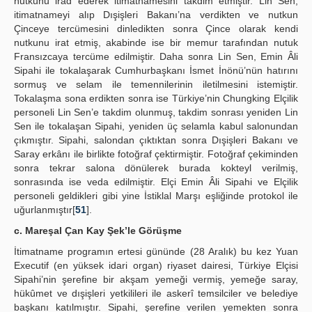
nutkunu irad ederek itimatnamesini takdim etmiştir. Lin Sen,
itimatnameyi alıp Dışişleri Bakanı’na verdikten ve nutkun
Çinceye tercümesini dinledikten sonra Çince olarak kendi
nutkunu irat etmiş, akabinde ise bir memur tarafından nutuk
Fransızcaya tercüme edilmiştir. Daha sonra Lin Sen, Emin Âli
Sipahi ile tokalaşarak Cumhurbaşkanı İsmet İnönü’nün hatırını
sormuş ve selam ile temennilerinin iletilmesini istemiştir.
Tokalaşma sona erdikten sonra ise Türkiye’nin Chungking Elçilik
personeli Lin Sen’e takdim olunmuş, takdim sonrası yeniden Lin
Sen ile tokalaşan Sipahi, yeniden üç selamla kabul salonundan
çıkmıştır. Sipahi, salondan çıktıktan sonra Dışişleri Bakanı ve
Saray erkânı ile birlikte fotoğraf çektirmiştir. Fotoğraf çekiminden
sonra tekrar salona dönülerek burada kokteyl verilmiş,
sonrasında ise veda edilmiştir. Elçi Emin Âli Sipahi ve Elçilik
personeli geldikleri gibi yine İstiklal Marşı eşliğinde protokol ile
uğurlanmıştır[
51
].
c. Mareşal Çan Kay Şek’le Görüşme
İtimatname programın ertesi gününde (28 Aralık) bu kez Yuan
Executif (en yüksek idari organ) riyaset dairesi, Türkiye Elçisi
Sipahi’nin şerefine bir akşam yemeği vermiş, yemeğe saray,
hükûmet ve dışişleri yetkilileri ile askerî temsilciler ve belediye
başkanı katılmıştır. Sipahi, şerefine verilen yemekten sonra