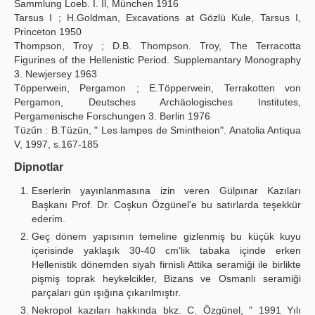
Sammlung Loeb. I. Il, München 1916
Tarsus I ; H.Goldman, Excavations at Gözlü Kule, Tarsus I,
Princeton 1950
Thompson, Troy ; D.B. Thompson. Troy, The Terracotta
Figurines of the Hellenistic Period. Supplemantary Monography
3. Newjersey 1963
Töpperwein, Pergamon ; E.Töpperwein, Terrakotten von
Pergamon, Deutsches Archäologisches Institutes,
Pergamenische Forschungen 3. Berlin 1976
Tüzűn : B.Tüzün, " Les lampes de Smintheion". Anatolia Antiqua
V, 1997, s.167-185
Dipnotlar
Eserlerin yayınlanmasına izin veren Gülpınar Kazıları
Başkanı Prof. Dr. Coşkun Özgünel'e bu satırlarda teşekkür
ederim.
Geç dönem yapısının temeline gizlenmiş bu küçük kuyu
içerisinde yaklaşık 30-40 cm'lik tabaka içinde erken
Hellenistik dönemden siyah firnisli Attika seramiği ile birlikte
pişmiş toprak heykelcikler, Bizans ve Osmanlı seramiği
parçaları gün ışığına çıkarılmıştır.
Nekropol kazıları hakkında bkz. C. Özgünel, " 1991 Yılı