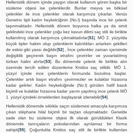
Hellenistik dönem içinde yaygın olarak kullanım gören başka bir
süsleme objesi ise çelenklerdir. Bunlar meyva ve bitkisel
çelenkler ile ince çelenkler olarak karşımıza çıkarlar. Venüs
Genetrix tipli kadın heykelciğinin (No.l) başında ince bir çelenk
taşınmaktadır. Hellenistik dönem boyunca halka ya da simit
şeklindeki ince çelenkler çoğu kez kavun dilimi saç stili ile birlikte
kullanılmış olarak karşımıza çıkmaktadırlar[
51
]. MÖ 2. yüzyılda
küçük tipler hakim olup çelenklerin kalınlıkları artarken şekilleri
de eskisi gibi yassı değildir[
52
]., İnce çelenkler zaman içerisinde
değişiklik geçirerek başın etrafını çevirirler ve yuvarlatılmış
türban halini alırlar[
53
]. Bu dönemde çelenk ile birlikte alın
üzerinde tercih edilen düzenleme Knidos saç stilidir. MÖ 1.
yüzyıl içinde ince çelenklerin formunda bozulma başlar.
Çelenkler artık başın etrafını çevirmezler ve kulaklar hizasına
kadar gelirler. Kadın heykelciğinde (No.l) görülen hafif basık
biçimli ve kulaklar hizasına kadar yarım yapılmış ince çelenk MÖ
1. yüzyıl içindeki örneklerden başlayarak izlenebilir[
54
].
Hellenistik dönemde sıklıkla saçın süslemesi amacıyla karşımıza
çıkan stéphane hilal biçimli bir taçtan oluşmaktadır. Genelde
sade olan bu süsleme objesi ilk olarak görüldükleri Klasik
dönemde tanrıçaların poloslarından ayrılamaz bir forma
sahipti[
55
]. Çoğunlukla Knidos saç stili ile birlikte kullanılan