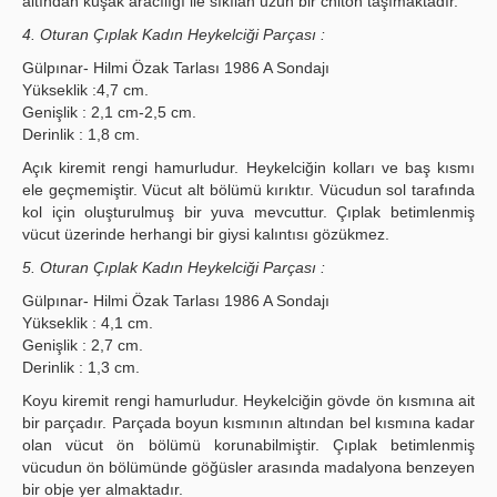
altından kuşak aracılığı ile sıkılan uzun bir chiton taşımaktadır.
4. Oturan Çıplak Kadın Heykelciği Parçası :
Gülpınar- Hilmi Özak Tarlası 1986 A Sondajı
Yükseklik :4,7 cm.
Genişlik : 2,1 cm-2,5 cm.
Derinlik : 1,8 cm.
Açık kiremit rengi hamurludur. Heykelciğin kolları ve baş kısmı
ele geçmemiştir. Vücut alt bölümü kırıktır. Vücudun sol tarafında
kol için oluşturulmuş bir yuva mevcuttur. Çıplak betimlenmiş
vücut üzerinde herhangi bir giysi kalıntısı gözükmez.
5. Oturan Çıplak Kadın Heykelciği Parçası :
Gülpınar- Hilmi Özak Tarlası 1986 A Sondajı
Yükseklik : 4,1 cm.
Genişlik : 2,7 cm.
Derinlik : 1,3 cm.
Koyu kiremit rengi hamurludur. Heykelciğin gövde ön kısmına ait
bir parçadır. Parçada boyun kısmının altından bel kısmına kadar
olan vücut ön bölümü korunabilmiştir. Çıplak betimlenmiş
vücudun ön bölümünde göğüsler arasında madalyona benzeyen
bir obje yer almaktadır.