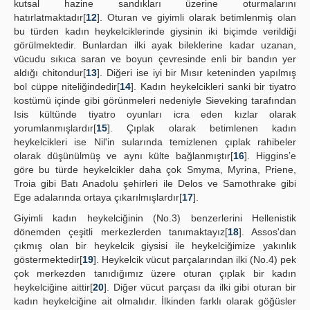
kutsal hazine sandıkları üzerine oturmalarını
hatırlatmaktadır[
12
]. Oturan ve giyimli olarak betimlenmiş olan
bu türden kadın heykelciklerinde giysinin iki biçimde verildiği
görülmektedir. Bunlardan ilki ayak bileklerine kadar uzanan,
vücudu sıkıca saran ve boyun çevresinde enli bir bandın yer
aldığı chitondur[
13
]. Diğeri ise iyi bir Mısır keteninden yapılmış
bol cüppe niteliğindedir[
14
]. Kadın heykelcikleri sanki bir tiyatro
kostümü içinde gibi görünmeleri nedeniyle Sieveking tarafından
Isis kültünde tiyatro oyunları icra eden kızlar olarak
yorumlanmışlardır[
15
]. Çıplak olarak betimlenen kadın
heykelcikleri ise Nil'in sularında temizlenen çıplak rahibeler
olarak düşünülmüş ve aynı külte bağlanmıştır[
16
]. Higgins’e
göre bu türde heykelcikler daha çok Smyma, Myrina, Priene,
Troia gibi Batı Anadolu şehirleri ile Delos ve Samothrake gibi
Ege adalarında ortaya çıkarılmışlardır[
17
].
Giyimli kadın heykelciğinin (No.3) benzerlerini Hellenistik
dönemden çeşitli merkezlerden tanımaktayız[
18
]. Assos'dan
çıkmış olan bir heykelcik giysisi ile heykelciğimize yakınlık
göstermektedir[
19
]. Heykelcik vücut parçalarından ilki (No.4) pek
çok merkezden tanıdığımız üzere oturan çıplak bir kadın
heykelciğine aittir[
20
]. Diğer vücut parçası da ilki gibi oturan bir
kadın heykelciğine ait olmalıdır. İlkinden farklı olarak göğüsler