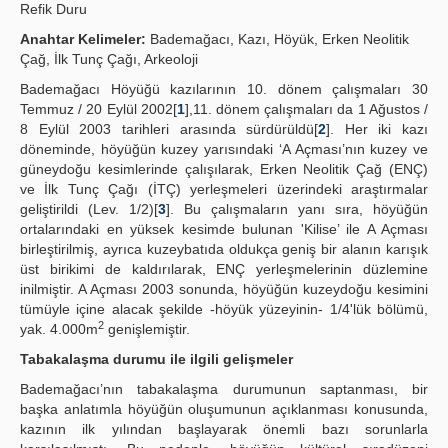
Refik Duru
Publication Policies
Anahtar Kelimeler:
Bademağacı, Kazı, Höyük, Erken Neolitik
Çağ, İlk Tunç Çağı, Arkeoloji
Guidelines
Bademağacı Höyüğü kazılarının 10. dönem çalışmaları 30
Contact Us
Temmuz / 20 Eylül 2002[
1
],11. dönem çalışmaları da 1 Ağustos /
8 Eylül 2003 tarihleri arasında sürdürüldü[
2
]. Her iki kazı
döneminde, höyüğün kuzey yarısındaki ‘A Açması’nın kuzey ve
güneydoğu kesimlerinde çalışılarak, Erken Neolitik Çağ (ENÇ)
ve İlk Tunç Çağı (İTÇ) yerleşmeleri üzerindeki araştırmalar
geliştirildi (Lev. 1/2)[
3
]. Bu çalışmaların yanı sıra, höyüğün
ortalarındaki en yüksek kesimde bulunan 'Kilise’ ile A Açması
birleştirilmiş, ayrıca kuzeybatıda oldukça geniş bir alanın karışık
üst birikimi de kaldırılarak, ENÇ yerleşmelerinin düzlemine
inilmiştir. A Açması 2003 sonunda, höyüğün kuzeydoğu kesimini
tümüyle içine alacak şekilde -höyük yüzeyinin- 1/4'lük bölümü,
2
yak. 4.000m
genişlemiştir.
Tabakalaşma durumu ile ilgili gelişmeler
Bademağacı’nın tabakalaşma durumunun saptanması, bir
başka anlatımla höyüğün oluşumunun açıklanması konusunda,
kazının ilk yılından başlayarak önemli bazı sorunlarla