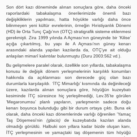
Son dört kazı döneminde alınan sonuçlara göre, daha önceki
raporlardaki tabakalaşma önerilerimizde önemli bazı
değişikliklerin yapılması, hatta höyükte varlığı daha önce
bilinmeyen yeni kültür evrelerinin, örneğin Hıristiyanlık Dönemi
(HD) ile Orta Tunç Çağı’nın (OTÇ) stratigrafik sisteme eklenmesi
gerekmişti. Zira 1999 yılında A Açması’nın güneyinde bir 'Kilise’
açığa çıkartılmış, bu yapı ile A Açması’nın güney kenarı
arasındaki alanda yapılan kazılarda da, OTÇ’ye ait olduğu
anlaşılan mimarî kalıntılar bulunmuştu (Duru 2003:562 vd.).
Bu gelişmelere paralel olarak, özellikle son yıllarda, tabakalaşma
konusu ile değişik dönem yerleşmelerinin karşılıklı konumları
hakkında da açıklanması son derecede güç olan bazı
durumlarla karşılaşıldı. ‘İTÇ Mimarlığı’ kısmında da değinileceği
üzere, kazılarda alınan sonuçlara göre, höyüğün kuzeybatı
kesiminde İTÇ süresince hiç yerleşilmediği, Lev.35’te görülen
‘Megaronumsu’ planlı yapıların, yarleşmenin sadece doğu
kenarı boyunca bulunduğu gibi bir durum ortaya çıktı. Buna ek
olarak, daha önceki kazı dönemlerinde varlığı öğrenilen ‘Yamaç
Taş Döşemesi’nin
(glacis)
de kuzeybatıda kazılan alanda
olmadığı görüldü. Halbuki son yıllara kadar bizde oluşan kanı,
İTÇ yerleşmesinin ve yamaçtaki taş döşemenin tüm höyüğü