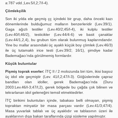
a:787 vdd.;Lev.5/l,2;7/l-4).
Çömlekçilik
Son iki yılda ele geçmiş çç içindeki bir grup, daha önceki kazı
dönemlerinde bulduğumuz malların benzerleridir (Lev.39/1).
Gaga ağızlı testiler (Lev.40/2;45/l-4), iki kulplu testiler
(Lev.40/l;46/2), testicikler (Lev.44/4-6) ve basit çanaklar
(Lev.44/1,2,4), bu grubun tüm olarak bulunmuş kaplarındandır.
Yine bu mallar arasındaki üç ayaklı küçük boy çömlek (Lev.46/3)
ile üç tutamaklı irice testi (Lev.39/2; 16/1), şimdiye kadar
Bademağacı’nda görülmemiş formlardır.
Küçük buluntular
Pişmiş toprak eserler:
İTÇ II / 2 molozunda biri tüm, ikisi başsız
üç idol ele geçmiştir (Lev. 41/l,2;47/l-3). Göğüslerinde çapraz
bandları olan idoller, gerek Bademağacı’nda (Duru
2003:Lev.46/l-3;47/l,2), gerek bölgede bu çağda çok bilinen ve
tekrarlanan idol geleneğini temsil etmektedirler.
İTÇ birikimi buluntuları içinde, tabakası belli olmayan, pişmiş
topraktan minyatür bir masa parçası vardır (Lev.41/3;47/4).
Masa yuvarlak tablalı ve üç ayaklıdır ve tablasının üzeri ile
ayaklarının dışa bakan taraflarında çizgi süsleme yapılmıştır.