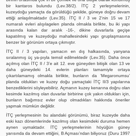
bir kantaros bulundu (Lev.38/2). İTÇ 2 yerleşmelerinin,
kuzeydoğu yamaçta da görüldüğü şekilde, güneye doğru devam
ettiği anlaşılmaktadır (Lev.35). İTÇ II / 3 ve 2’nin 15 ve 17
numaralı evleri alışılagelen planda olmakla birlikte, bu iki yapı
arasında kalan dar aralık -16-, dikine duvarlarla geçişe
kapatılmış ve kuzeydoğu mahallesindeki yapı gruplaşmasına
benzer bir görünüm ortaya çıkmıştır.
İTÇ II / 3 yapıları, yamacın en dış halkasında, yanyana
sıralanmış üç ya-pıyla temsil edilmektedir (Lev.35). Daha önce
açılmış olan İTÇ II / 3’e ait 12. eve güneyden bitişik olan 13 ve
daha güneydeki 14. evlerin planları tamamiyle ortaya
çıkartılamamış olmakla birlikte, bunların da ‘Megaronumsu’
planda oldukları ve kuzey doğu yamaçtaki İTÇ II/3 yapılarına
benzediklerini söyleyebiliriz. Açmanın kuzey kenarına doğru olan
kesimde kazılmış olan duvarlar birbirine çok yakın oldukları için,
bunların bağımsız evler olup olmadıkları hakkında öneriler
yapmak mümkün değildir.
İTÇ yerleşmesinin bu alandaki görünümü, biraz kuzeyde daha
eski kazı dönemlerinde kazılmış olan kesimdeki duruma hemen
aynen uymaktadır. İTÇ yerleşmelerinin höyüğün güney
yarısında da devam ettiğini, B Açması’ndan biliyoruz (Duru 1997