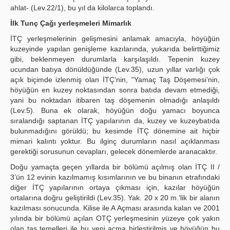
ahlat- (Lev.22/1), bu yıl da kilolarca toplandı.
İlk Tunç Çağı yerleşmeleri Mimarlık
İTÇ yerleşmelerinin gelişmesini anlamak amacıyla, höyüğün
kuzeyinde yapılan genişleme kazılarında, yukarıda belirttiğimiz
gibi, beklenmeyen durumlarla karşılaşıldı. Tepenin kuzey
ucundan batıya dönüldüğünde (Lev.35), uzun yıllar varlığı çok
açık biçimde izlenmiş olan İTÇ’nin, "Yamaç Taş Döşemesi’nin,
höyüğün en kuzey noktasından sonra batıda devam etmediği,
yani bu noktadan itibaren taş döşemenin olmadığı anlaşıldı
(Lev.5). Buna ek olarak, höyüğün doğu yamacı boyunca
sıralandığı saptanan İTÇ yapılarının da, kuzey ve kuzeybatıda
bulunmadığını görüldü; bu kesimde İTÇ dönemine ait hiçbir
mimari kalıntı yoktur. Bu ilginç durumların nasıl açıklanması
gerektiği sorusunun cevapları, gelecek dönemlerde aranacaktır.
Doğu yamaçta geçen yıllarda bir bölümü açılmış olan İTÇ II /
3’ün 12 evinin kazılmamış kısımlarının ve bu binanın etrafındaki
diğer İTÇ yapılarının ortaya çıkması için, kazılar höyüğün
ortalarına doğru geliştirildi (Lev.35). Yak. 20 x 20 m.’lik bir alanın
kazılması sonucunda. Kilise ile A Açması arasında kalan ve 2001
yılında bir bölümü açılan OTÇ yerleşmesinin yüzeye çok yakın
olan taş temelleri ile bu yeni açma birleştirilmiş ve höyüğün bu