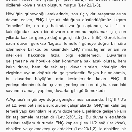
dizilerek kolye sıraları oluşturulmuştur (Lev.21/1-3).
Höyüğün güneydoğu eteklerinde, son üç yıldır araştırmalarına
devam edilen, ENÇ II’ye ait olduğunu düşündüğümüz ‘Izgara
Temeller’ ile, en dış halkada varlığı saptanan, yak. 1 m.
kalınlığındaki uzun bir duvarın durumunu açıklamak için, son
yıllarda kazılar güneye doğru geliştirildi (Lev. 5;8/l). Gerek kalın
uzun duvar, gerekse 'Izgara Temeller’ güneye doğru bir süre
izlenmekle birlikte, bu kesimdeki ENÇ mimarlığının anlam ve
nitelikleri hakkında fazla bilgi edinilemedi. Duvarların
gelişmesine ve höyükle olan konumuna bakılacak olursa, hem
kalın duvar, hem de tek taşlı duvar sıraları, höyüğün dış
çizgisine uygun doğrultuda gelişmektedir. Başka bir anlatımla,
bu duvarlar höyüğün orta kesimlerinde kalan ENÇ II
yerleşmelerinin etrafını çeviren, yerleşmenin en dış halkasındaki
savunma amaçlı yapılmış duvarlar gibi görünmektedir.
A Açması’nın güneye doğru genişletilmesi sırasında, İTÇ II / 3’e
ait 12. evin batısında sürdürülen çalışmalarda, GNÇ’nin kalın taş
temelli yapı kalıntıları ile aynı düzlemde L şeklinde gelişen kalın
bir taş temele rastlanıldı (Lev.5;36/1,2). Bu duvarın etrafında
bazıları sağlam durumda ENÇ kapları (Lev.11/2 sağ üst köşe),
obsidien ve çakmaktaşı çekirdekler (Lev.20/1,2) ile obsidien bir