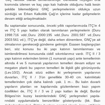
kısmında izlenen ve kaç yapı katı halinde olduğunu halâ kesin
şekilde bilemediğimiz GNÇ yerleşmelerinin oldukça uzun
sürdüğü ve Erken Kalkolitik Çağ’ın içlerine kadar gelişmelerin
devam ettiği anlaşılmaktadır.
Bu saptamalar sonucunda, önceki yıllık raporlarımızda İTÇ’in 4
ve İTÇ 5 yapı katları olarak tanımlanan yerleşmelerin (Duru
1998:716 vdd.;Duru 2000:195 vdd.;Duru 2001:587 vd.;Duru
2003:561 vd.), İTÇ'ye değil, daha erken dönemlere, GNÇ’ye ait
olmalarının gerekeceği gündeme gelmiştir. Esasen başlangıçtan
beri, söz konusu bu iki yapı katının tanımlanması ve
isimlendirilmesi konusunda ciddî sıkıntılarımız vardı. İTÇ II / 3
yapı katının evlerinden birinin (1 numaralı yapı) ante temellerinin
altında 4 ve 5 numaralı yapılarının temelleri devam ediyor ve
megaton planlı bu yapının temelleri ile ilişkili gibi görünüyordu
(Lev.10/2). Ancak sözü edilen iki yerleşmenin yapılarının
duvarları, İTÇ II / 3’ün genellikle 30-40 cm. kalınlıktaki
temellerinden çok daha kalındı -yak. 1 m.-. Bu kalın duvarlı
yapıların planları ve kapılarında gözlemlenen bazı yapım
özellikleri de, İTÇ II / 3 ve 2 yapı katları ile değil, Burdur
Bölgesi’nin kuzey kesimlerindeki GNÇ yerleşmeleri yapıla-
rındaki uygulamalarla benzerlikler gösteriyordu (bk. Bazı