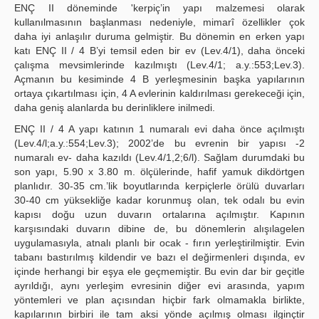
ENÇ II döneminde 'kerpiç’in yapı malzemesi olarak
kullanılmasının başlanması nedeniyle, mimarî özellikler çok
daha iyi anlaşılır duruma gelmiştir. Bu dönemin en erken yapı
katı ENÇ II / 4 B’yi temsil eden bir ev (Lev.4/1), daha önceki
çalışma mevsimlerinde kazılmıştı (Lev.4/1; a.y.:553;Lev.3).
Açmanın bu kesiminde 4 B yerleşmesinin başka yapılarının
ortaya çıkartılması için, 4 A evlerinin kaldırılması gerekeceği için,
daha geniş alanlarda bu derinliklere inilmedi.
ENÇ II / 4 A yapı katının 1 numaralı evi daha önce açılmıştı
(Lev.4/l;a.y.:554;Lev.3); 2002’de bu evrenin bir yapısı -2
numaralı ev- daha kazıldı (Lev.4/1,2;6/l). Sağlam durumdaki bu
son yapı, 5.90 x 3.80 m. ölçülerinde, hafif yamuk dikdörtgen
planlıdır. 30-35 cm.’lik boyutlarında kerpiçlerle örülü duvarları
30-40 cm yüksekliğe kadar korunmuş olan, tek odalı bu evin
kapısı doğu uzun duvarın ortalarına açılmıştır. Kapının
karşısındaki duvarın dibine de, bu dönemlerin alışılagelen
uygulamasıyla, atnalı planlı bir ocak - fırın yerleştirilmiştir. Evin
tabanı bastırılmış kildendir ve bazı el değirmenleri dışında, ev
içinde herhangi bir eşya ele geçmemiştir. Bu evin dar bir geçitle
ayrıldığı, aynı yerleşim evresinin diğer evi arasında, yapım
yöntemleri ve plan açısından hiçbir fark olmamakla birlikte,
kapılarının birbiri ile tam aksi yönde açılmış olması ilginçtir