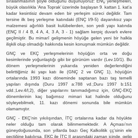
sıralanmasının şöyle olduğunu düşünüyoruz: ENÇ yerleşmeleri,
büyük olasılıkla ‘Ana Toprak’ üzerinde başlayan 9. kattan 1. kat’a
kadar kesintisiz devam eden bir yerleşim süreci değildir. Tam
tersine ilk beş yerleşme katındaki (ENÇ I/9-5) dayanıksız yapı
malzemesi ağırlıklı basit kulübelerden, son yedi yapı katında
(ENÇ II / 4 B, 4 A, 4, 3 A, 3 - 1) sağlam kerpiç duvarlı evlere
geçilmiştir. Bu mimarî gelişmenin höyüğe gelen yeni bir halkla
ilişkili olup olmadığı hakkında kesin konuşmak mümkün değildir.
GNÇ ve EKÇ yerleşmelerinin höyüğün orta ve doğu
kesimlerinde yoğunlaştığı gibi bir görünüm vardır (Lev.10/1). Bu
dönem yerleşmelerinin yukarıda yeniden değerlendiğini
belirttiğimiz iki yapı katı ile (GNÇ 2 ve GNÇ 1), höyüğün
ortalarında 1993 kazı döneminde saptanan bazı taş temelli
yapıları dışında (Duru 1997 a:788 vd.;Duru 1997 b:151
vdd.;Lev.4/l,2), diğer yapılarını tanımadığımız için, GNÇ-EKÇ
dönemlerinin kaç bağımsız mimari kat halinde olduğunu
söyleyebilmek, 11. kazı dönemi sonunda bile mümkün
olamamıştır.
GNÇ - EKÇ’nin yıkılışından, İTÇ ortalarına kadar da höyükte
neler olduğu tam olarak bilinmemektedir. A Açması’nın
güneydoğusunda, son yıllarda bazı Geç Kalkolitik çç’sinin ele
geçtiğine bakılırsa, EKÇ ile İTÇ II arasındaki zaman içinde, gelip