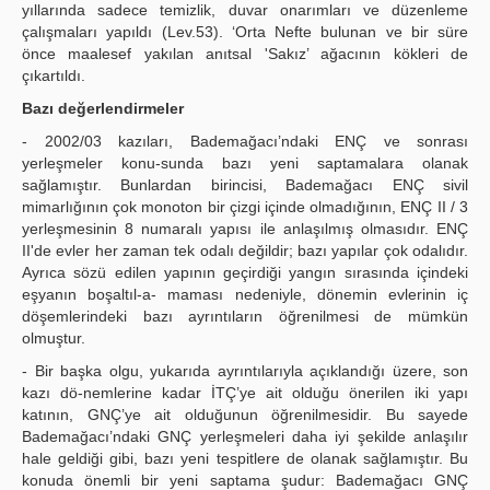
yıllarında sadece temizlik, duvar onarımları ve düzenleme
çalışmaları yapıldı (Lev.53). ‘Orta Nefte bulunan ve bir süre
önce maalesef yakılan anıtsal 'Sakız’ ağacının kökleri de
çıkartıldı.
Bazı değerlendirmeler
- 2002/03 kazıları, Bademağacı’ndaki ENÇ ve sonrası
yerleşmeler konu-sunda bazı yeni saptamalara olanak
sağlamıştır. Bunlardan birincisi, Bademağacı ENÇ sivil
mimarlığının çok monoton bir çizgi içinde olmadığının, ENÇ II / 3
yerleşmesinin 8 numaralı yapısı ile anlaşılmış olmasıdır. ENÇ
II'de evler her zaman tek odalı değildir; bazı yapılar çok odalıdır.
Ayrıca sözü edilen yapının geçirdiği yangın sırasında içindeki
eşyanın boşaltıl-a- maması nedeniyle, dönemin evlerinin iç
döşemlerindeki bazı ayrıntıların öğrenilmesi de mümkün
olmuştur.
- Bir başka olgu, yukarıda ayrıntılarıyla açıklandığı üzere, son
kazı dö-nemlerine kadar İTÇ’ye ait olduğu önerilen iki yapı
katının, GNÇ’ye ait olduğunun öğrenilmesidir. Bu sayede
Bademağacı’ndaki GNÇ yerleşmeleri daha iyi şekilde anlaşılır
hale geldiği gibi, bazı yeni tespitlere de olanak sağlamıştır. Bu
konuda önemli bir yeni saptama şudur: Bademağacı GNÇ