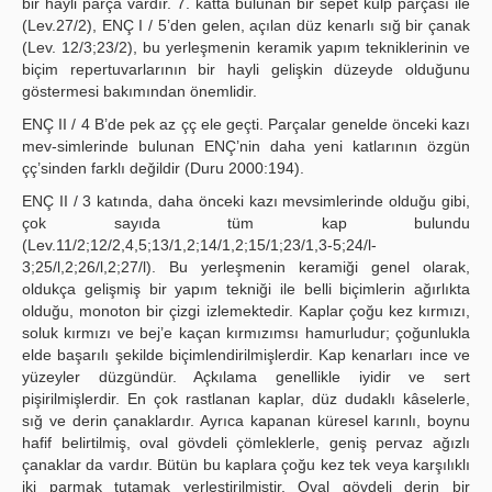
bir hayli parça vardır. 7. katta bulunan bir sepet kulp parçası ile
(Lev.27/2), ENÇ I / 5’den gelen, açılan düz kenarlı sığ bir çanak
(Lev. 12/3;23/2), bu yerleşmenin keramik yapım tekniklerinin ve
biçim repertuvarlarının bir hayli gelişkin düzeyde olduğunu
göstermesi bakımından önemlidir.
ENÇ II / 4 B’de pek az çç ele geçti. Parçalar genelde önceki kazı
mev-simlerinde bulunan ENÇ’nin daha yeni katlarının özgün
çç’sinden farklı değildir (Duru 2000:194).
ENÇ II / 3 katında, daha önceki kazı mevsimlerinde olduğu gibi,
çok sayıda tüm kap bulundu
(Lev.11/2;12/2,4,5;13/1,2;14/1,2;15/1;23/1,3-5;24/l-
3;25/l,2;26/l,2;27/l). Bu yerleşmenin keramiği genel olarak,
oldukça gelişmiş bir yapım tekniği ile belli biçimlerin ağırlıkta
olduğu, monoton bir çizgi izlemektedir. Kaplar çoğu kez kırmızı,
soluk kırmızı ve bej’e kaçan kırmızımsı hamurludur; çoğunlukla
elde başarılı şekilde biçimlendirilmişlerdir. Kap kenarları ince ve
yüzeyler düzgündür. Açkılama genellikle iyidir ve sert
pişirilmişlerdir. En çok rastlanan kaplar, düz dudaklı kâselerle,
sığ ve derin çanaklardır. Ayrıca kapanan küresel karınlı, boynu
hafif belirtilmiş, oval gövdeli çömleklerle, geniş pervaz ağızlı
çanaklar da vardır. Bütün bu kaplara çoğu kez tek veya karşılıklı
iki parmak tutamak yerleştirilmiştir. Oval gövdeli derin bir