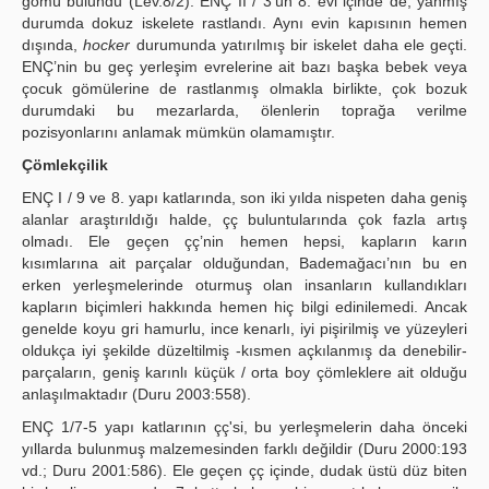
gömü bulundu (Lev.8/2). ENÇ II / 3’ün 8. evi içinde de, yanmış
durumda dokuz iskelete rastlandı. Aynı evin kapısının hemen
dışında,
hocker
durumunda yatırılmış bir iskelet daha ele geçti.
ENÇ’nin bu geç yerleşim evrelerine ait bazı başka bebek veya
çocuk gömülerine de rastlanmış olmakla birlikte, çok bozuk
durumdaki bu mezarlarda, ölenlerin toprağa verilme
pozisyonlarını anlamak mümkün olamamıştır.
Çömlekçilik
ENÇ I / 9 ve 8. yapı katlarında, son iki yılda nispeten daha geniş
alanlar araştırıldığı halde, çç buluntularında çok fazla artış
olmadı. Ele geçen çç’nin hemen hepsi, kapların karın
kısımlarına ait parçalar olduğundan, Bademağacı’nın bu en
erken yerleşmelerinde oturmuş olan insanların kullandıkları
kapların biçimleri hakkında hemen hiç bilgi edinilemedi. Ancak
genelde koyu gri hamurlu, ince kenarlı, iyi pişirilmiş ve yüzeyleri
oldukça iyi şekilde düzeltilmiş -kısmen açkılanmış da denebilir-
parçaların, geniş karınlı küçük / orta boy çömleklere ait olduğu
anlaşılmaktadır (Duru 2003:558).
ENÇ 1/7-5 yapı katlarının çç'si, bu yerleşmelerin daha önceki
yıllarda bulunmuş malzemesinden farklı değildir (Duru 2000:193
vd.; Duru 2001:586). Ele geçen çç içinde, dudak üstü düz biten