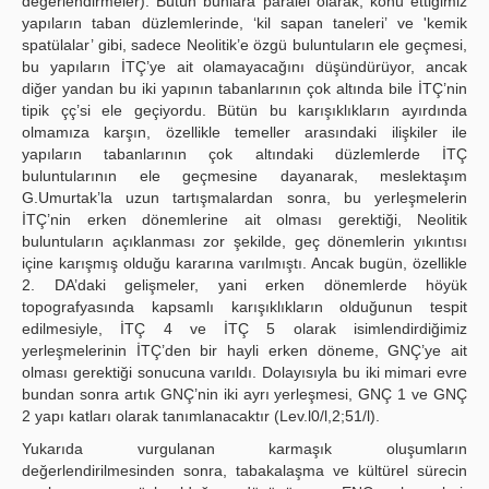
değerlendirmeler). Bütün bunlara paralel olarak, konu ettiğimiz
yapıların taban düzlemlerinde, ‘kil sapan taneleri’ ve 'kemik
spatülalar’ gibi, sadece Neolitik’e özgü buluntuların ele geçmesi,
bu yapıların İTÇ’ye ait olamayacağını düşündürüyor, ancak
diğer yandan bu iki yapının tabanlarının çok altında bile İTÇ’nin
tipik çç’si ele geçiyordu. Bütün bu karışıklıkların ayırdında
olmamıza karşın, özellikle temeller arasındaki ilişkiler ile
yapıların tabanlarının çok altındaki düzlemlerde İTÇ
buluntularının ele geçmesine dayanarak, meslektaşım
G.Umurtak’la uzun tartışmalardan sonra, bu yerleşmelerin
İTÇ’nin erken dönemlerine ait olması gerektiği, Neolitik
buluntuların açıklanması zor şekilde, geç dönemlerin yıkıntısı
içine karışmış olduğu kararına varılmıştı. Ancak bugün, özellikle
2. DA’daki gelişmeler, yani erken dönemlerde höyük
topografyasında kapsamlı karışıklıkların olduğunun tespit
edilmesiyle, İTÇ 4 ve İTÇ 5 olarak isimlendirdiğimiz
yerleşmelerinin İTÇ’den bir hayli erken döneme, GNÇ’ye ait
olması gerektiği sonucuna varıldı. Dolayısıyla bu iki mimari evre
bundan sonra artık GNÇ’nin iki ayrı yerleşmesi, GNÇ 1 ve GNÇ
2 yapı katları olarak tanımlanacaktır (Lev.l0/l,2;51/l).
Yukarıda vurgulanan karmaşık oluşumların
değerlendirilmesinden sonra, tabakalaşma ve kültürel sürecin