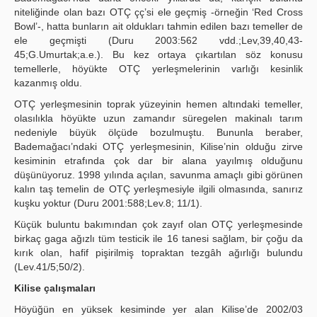
niteliğinde olan bazı OTÇ çç’si ele geçmiş -örneğin ‘Red Cross
Bowl’-, hatta bunların ait oldukları tahmin edilen bazı temeller de
ele geçmişti (Duru 2003:562 vdd.;Lev,39,40,43-
45;G.Umurtak;a.e.). Bu kez ortaya çıkartılan söz konusu
temellerle, höyükte OTÇ yerleşmelerinin varlığı kesinlik
kazanmış oldu.
OTÇ yerleşmesinin toprak yüzeyinin hemen altındaki temeller,
olasılıkla höyükte uzun zamandır süregelen makinalı tarım
nedeniyle büyük ölçüde bozulmuştu. Bununla beraber,
Bademağacı’ndaki OTÇ yerleşmesinin, Kilise’nin olduğu zirve
kesiminin etrafında çok dar bir alana yayılmış olduğunu
düşünüyoruz. 1998 yılında açılan, savunma amaçlı gibi görünen
kalın taş temelin de OTÇ yerleşmesiyle ilgili olmasında, sanırız
kuşku yoktur (Duru 2001:588;Lev.8; 11/1).
Küçük buluntu bakımından çok zayıf olan OTÇ yerleşmesinde
birkaç gaga ağızlı tüm testicik ile 16 tanesi sağlam, bir çoğu da
kırık olan, hafif pişirilmiş topraktan tezgâh ağırlığı bulundu
(Lev.41/5;50/2).
Kilise çalışmaları
Höyüğün en yüksek kesiminde yer alan Kilise’de 2002/03