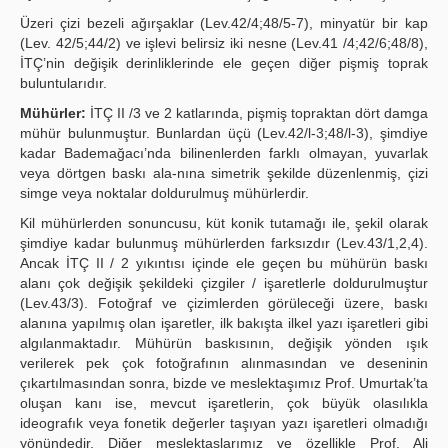
Üzeri çizi bezeli ağırşaklar (Lev.42/4;48/5-7), minyatür bir kap
(Lev. 42/5;44/2) ve işlevi belirsiz iki nesne (Lev.41 /4;42/6;48/8),
İTÇ’nin değişik derinliklerinde ele geçen diğer pişmiş toprak
buluntularıdır.
Mühürler:
İTÇ II /3 ve 2 katlarında, pişmiş topraktan dört damga
mühür bulunmuştur. Bunlardan üçü (Lev.42/l-3;48/l-3), şimdiye
kadar Bademağacı’nda bilinenlerden farklı olmayan, yuvarlak
veya dörtgen baskı ala-nına simetrik şekilde düzenlenmiş, çizi
simge veya noktalar doldurulmuş mühürlerdir.
Kil mühürlerden sonuncusu, küt konik tutamağı ile, şekil olarak
şimdiye kadar bulunmuş mühürlerden farksızdır (Lev.43/1,2,4).
Ancak İTÇ II / 2 yıkıntısı içinde ele geçen bu mühürün baskı
alanı çok değişik şekildeki çizgiler / işaretlerle doldurulmuştur
(Lev.43/3). Fotoğraf ve çizimlerden görüleceği üzere, baskı
alanına yapılmış olan işaretler, ilk bakışta ilkel yazı işaretleri gibi
algılanmaktadır. Mühürün baskısının, değişik yönden ışık
verilerek pek çok fotoğrafının alınmasından ve deseninin
çıkartılmasından sonra, bizde ve meslektaşımız Prof. Umurtak’ta
oluşan kanı ise, mevcut işaretlerin, çok büyük olasılıkla
ideografık veya fonetik değerler taşıyan yazı işaretleri olmadığı
yönündedir. Diğer meslektaşlarımız ve özellikle Prof. Ali