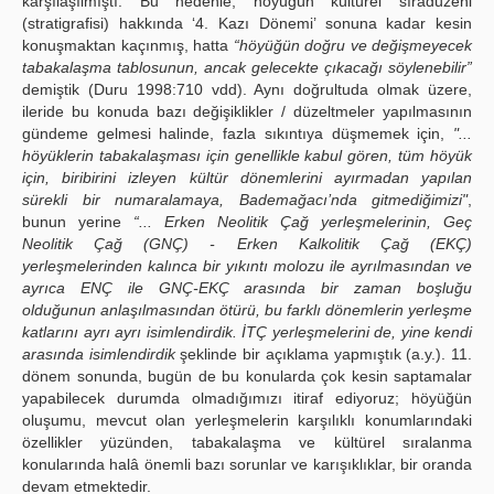
karşılaşılmıştı. Bu nedenle, höyüğün kültürel sıradüzeni
(stratigrafisi) hakkında ‘4. Kazı Dönemi’ sonuna kadar kesin
konuşmaktan kaçınmış, hatta
“höyüğün doğru ve değişmeyecek
tabakalaşma tablosunun, ancak gelecekte çıkacağı söylenebilir”
demiştik (Duru 1998:710 vdd). Aynı doğrultuda olmak üzere,
ileride bu konuda bazı değişiklikler / düzeltmeler yapılmasının
gündeme gelmesi halinde, fazla sıkıntıya düşmemek için,
"...
höyüklerin tabakalaşması için genellikle kabul gören, tüm höyük
için, biribirini izleyen kültür dönemlerini ayırmadan yapılan
sürekli bir numaralamaya, Bademağacı’nda gitmediğimizi"
,
bunun yerine
“... Erken Neolitik Çağ yerleşmelerinin, Geç
Neolitik Çağ (GNÇ) - Erken Kalkolitik Çağ (EKÇ)
yerleşmelerinden kalınca bir yıkıntı molozu ile ayrılmasından ve
ayrıca ENÇ ile GNÇ-EKÇ arasında bir zaman boşluğu
olduğunun anlaşılmasından ötürü, bu farklı dönemlerin yerleşme
katlarını ayrı ayrı isimlendirdik. İTÇ yerleşmelerini de, yine kendi
arasında isimlendirdik
şeklinde bir açıklama yapmıştık (a.y.). 11.
dönem sonunda, bugün de bu konularda çok kesin saptamalar
yapabilecek durumda olmadığımızı itiraf ediyoruz; höyüğün
oluşumu, mevcut olan yerleşmelerin karşılıklı konumlarındaki
özellikler yüzünden, tabakalaşma ve kültürel sıralanma
konularında halâ önemli bazı sorunlar ve karışıklıklar, bir oranda
devam etmektedir.