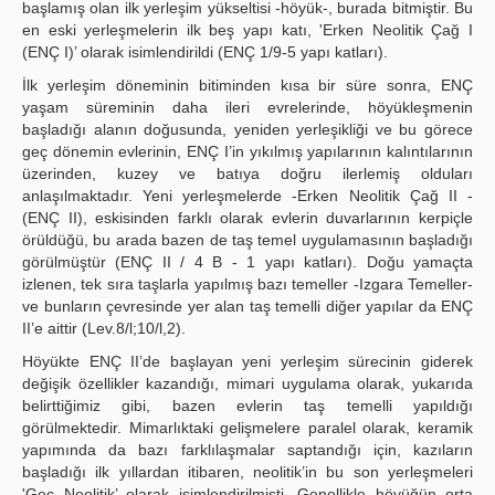
başlamış olan ilk yerleşim yükseltisi -höyük-, burada bitmiştir. Bu
en eski yerleşmelerin ilk beş yapı katı, 'Erken Neolitik Çağ I
(ENÇ I)’ olarak isimlendirildi (ENÇ 1/9-5 yapı katları).
İlk yerleşim döneminin bitiminden kısa bir süre sonra, ENÇ
yaşam süreminin daha ileri evrelerinde, höyükleşmenin
başladığı alanın doğusunda, yeniden yerleşikliği ve bu görece
geç dönemin evlerinin, ENÇ I’in yıkılmış yapılarının kalıntılarının
üzerinden, kuzey ve batıya doğru ilerlemiş olduları
anlaşılmaktadır. Yeni yerleşmelerde -Erken Neolitik Çağ II -
(ENÇ II), eskisinden farklı olarak evlerin duvarlarının kerpiçle
örüldüğü, bu arada bazen de taş temel uygulamasının başladığı
görülmüştür (ENÇ II / 4 B - 1 yapı katları). Doğu yamaçta
izlenen, tek sıra taşlarla yapılmış bazı temeller -Izgara Temeller-
ve bunların çevresinde yer alan taş temelli diğer yapılar da ENÇ
II’e aittir (Lev.8/l;10/l,2).
Höyükte ENÇ II’de başlayan yeni yerleşim sürecinin giderek
değişik özellikler kazandığı, mimari uygulama olarak, yukarıda
belirttiğimiz gibi, bazen evlerin taş temelli yapıldığı
görülmektedir. Mimarlıktaki gelişmelere paralel olarak, keramik
yapımında da bazı farklılaşmalar saptandığı için, kazıların
başladığı ilk yıllardan itibaren, neolitik’in bu son yerleşmeleri
'Geç Neolitik’ olarak isimlendirilmişti. Genellikle höyüğün orta