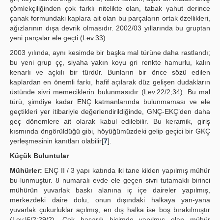
çömlekçiliğinden çok farklı nitelikte olan, tabak yahut derince
çanak formundaki kaplara ait olan bu parçaların ortak özellikleri,
ağızlarının dışa devrik olmasıdır. 2002/03 yıllarında bu gruptan
yeni parçalar ele geçti (Lev.33).
2003 yılında, aynı kesimde bir başka mal türüne daha rastlandı;
bu yeni grup çç, siyaha yakın koyu gri renkte hamurlu, kalın
kenarlı ve açkılı bir türdür. Bunların bir önce sözü edilen
kaplardan en önemli farkı, hafif açılarak düz gelişen dudakların
üstünde sivri memeciklerin bulunmasıdır (Lev.22/2;34). Bu mal
türü, şimdiye kadar ENÇ katmanlarında bulunmaması ve ele
geçtikleri yer itibariyle değerlendirildiğinde, GNÇ-EKÇ’den daha
geç dönemlere ait olarak kabul edilebilir. Bu keramik, giriş
kısmında öngörüldüğü gibi, höyüğümüzdeki gelip geçici bir GKÇ
yerleşmesinin kanıtları olabilir[
7
].
Küçük Buluntular
Mühürler:
ENÇ II / 3 yapı katında iki tane kilden yapılmış mühür
bu-lunmuştur. 8 numaralı evde ele geçen sivri tutamaklı birinci
mühürün yuvarlak baskı alanına iç içe daireler yapılmış,
merkezdeki daire dolu, onun dışındaki halkaya yan-yana
yuvarlak çukurluklar açılmış, en dış halka ise boş bırakılmıştır
(Lev.l6/2;29/2). Çok başarılı biçimde yapılmış olan mühür