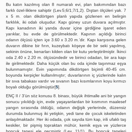
Bu katın kazılmış olan 8 numaralı evi, plan bakımından bazı
farklı özel-liklere sahiptir (Lev.5;6/1;7/1,2). Dıştan ölçüleri yak. 7
x 5 m. olan dikdörtgen planlı yapıda gözlenen en belirgin
farklılık, iki odalı oluşudur. Kapı güney uzun duvara açılmıştır.
Kapı kanadının iki yanda duvar içine girdiğine işaret eden
yarıklar, bu evde de görülmektedir. Kapının açıldığı birinci
odanın ölçüsü içten içe 3.60 x 3.20 m.’dir. Kapı karşısına gelen
duvarın dibine bir fırın, kuzeybatı köşeye de bir seki yapılmış,
sekinin önüne, kenarları kilden olan bir kutu yerleştirilmiştir. İkinci
oda 2.40 x 2.20 m. ölçüsündedir ve birinci odadan, bir ara kapı
ile girilmektedir. Daha küçük olan bu oda içinde taşınmaz eşya
bulunmamıştır. Evin yapımında dikdörtgen biçimli 40-45 cm.
boyunda kerpiçler kullanılmıştır; duvarlarının iç yüzlerinde kalın
bir sıva tabakası vardır ve sıvanın bazı kısımlarının koyu kırmızı
boyalı olduğu görülmüştür[
5
].
ENÇ II / 3’ün söz konusu 8. binası, büyük ihtimalle ani bir yangın
sonucu yıkıldığı için, evde yaşayanlardan bir kısmının maalesef
yangın sırasında öldüğü, odanın değişik yerlerinde, düzensiz
durumda bulunmuş iki yetişkin, yedi tane de çocuk iskeletinden
anlaşılmaktadır. Her iki odada, çok sayıda tüm kap, irili ufaklı taş
keskiler, bir pişmiş topraktan mühür, kemik eşya ve yüzlerce
boncuk tanesi ele geçmiştir (Lev. 11/1). Bu boncuk taneleri