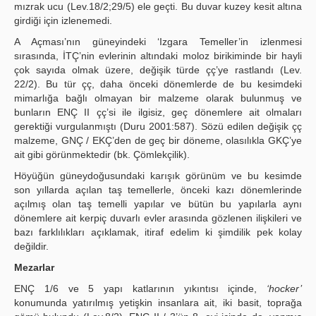
mızrak ucu (Lev.18/2;29/5) ele geçti. Bu duvar kuzey kesit altına
girdiği için izlenemedi.
A Açması’nın güneyindeki ‘Izgara Temeller’in izlenmesi
sırasında, İTÇ’nin evlerinin altındaki moloz birikiminde bir hayli
çok sayıda olmak üzere, değişik türde çç’ye rastlandı (Lev.
22/2). Bu tür çç, daha önceki dönemlerde de bu kesimdeki
mimarlığa bağlı olmayan bir malzeme olarak bulunmuş ve
bunların ENÇ II çç’si ile ilgisiz, geç dönemlere ait olmaları
gerektiği vurgulanmıştı (Duru 2001:587). Sözü edilen değişik çç
malzeme, GNÇ / EKÇ’den de geç bir döneme, olasılıkla GKÇ’ye
ait gibi görünmektedir (bk. Çömlekçilik).
Höyüğün güneydoğusundaki karışık görünüm ve bu kesimde
son yıllarda açılan taş temellerle, önceki kazı dönemlerinde
açılmış olan taş temelli yapılar ve bütün bu yapılarla aynı
dönemlere ait kerpiç duvarlı evler arasında gözlenen ilişkileri ve
bazı farklılıkları açıklamak, itiraf edelim ki şimdilik pek kolay
değildir.
Mezarlar
ENÇ 1/6 ve 5 yapı katlarının yıkıntısı içinde,
‘hocker’
konumunda yatırılmış yetişkin insanlara ait, iki basit, toprağa