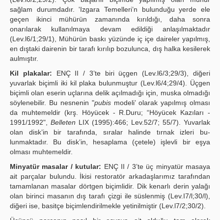
sağlam durumdadır. 'Izgara Temelleri’n bulunduğu yerde ele
geçen ikinci mühürün zamanında kırıldığı, daha sonra
onarılarak kullanılmaya devam edildiği anlaşılmaktadır
(Lev.l6/1;29/1), Mühürün baskı yüzünde iç içe daireler yapılmış,
en dıştaki dairenin bir tarafı kırılıp bozulunca, dış halka kesilerek
aulmıştır.
Kil plakalar:
ENÇ II / 3’te biri üçgen (Lev.l6/3;29/3), diğeri
yuvarlak biçimli iki kil plaka bulunmuştur (Lev.l6/4;29/4). Üçgen
biçimli olan eserin uçlarına delik açılmadığı için, muska olmadığı
söylenebilir. Bu nesnenin "
pubis
modeli’ olarak yapılmış olması
da muhtemeldir (krş. Höyücek - R.Duru; “Höyücek Kazıları -
1991/1992",
Belleten
LIX (1995):466; Lev.52/7; 55/7). Yuvarlak
olan disk’in bir tarafında, sıralar halinde tırnak izleri bu-
lunmaktadır. Bu disk’in, hesaplama (çetele) işlevli bir eşya
olması muhtemeldir.
Minyatür masalar / kutular:
ENÇ II / 3’te üç minyatür masaya
ait parçalar bulundu. İkisi restoratör arkadaşlarımız tarafından
tamamlanan masalar dörtgen biçimlidir. Dik kenarlı derin yalağı
olan birinci masanın dış tarafı çizgi ile süslenmiş (Lev.I7/l;30/l),
diğeri ise, basitçe biçimlendirilmekle yetinilmiştir (Lev.l7/2;30/2).