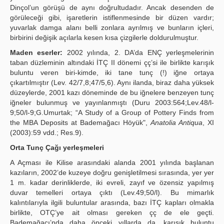
Dinçol’un görüşü de aynı doğrultudadır. Ancak desenden de
görüleceği gibi, işaretlerin istiflenmesinde bir düzen vardır;
yuvarlak damga alanı belli zonlara ayrılmış ve bunların içleri,
birbirini değişik açılarla kesen kısa çizgilerle doldurulmuştur.
Maden eserler:
2002 yılında, 2. DA’da ENÇ yerleşmelerinin
taban düzleminin altındaki İTÇ II dönemi çç’si ile birlikte karışık
buluntu veren biri-kimde, iki tane tunç (!) iğne ortaya
çıkartılmıştır (Lev. 42/7,8;47/5,6). Aynı ilanda, biraz daha yüksek
düzeylerde, 2001 kazı döneminde de bu iğnelere benzeyen tunç
iğneler bulunmuş ve yayınlanmıştı (Duru 2003:564;Lev.48/l-
9;50/l-9;G.Umurtak; “A Study of a Group of Pottery Finds from
the MBA Deposits at Bademağacı Höyük",
Anatolia Antiqua
, XI
(2003):59 vdd.; Res.9).
Orta Tunç Çağı yerleşmeleri
A Açması ile Kilise arasındaki alanda 2001 yılında başlanan
kazıların, 2002’de kuzeye doğru genişletilmesi sırasında, yer yer
1 m. kadar derinliklerde, iki evreli, zayıf ve özensiz yapılmış
duvar temelleri ortaya çıktı (Lev.49;50/l). Bu mimarlık
kalıntılarıyla ilgili buluntular arasında, bazı İTÇ kapları olmakla
birlikte, OTÇ’ye ait olması gereken çç de ele geçti.
Bademağacı’nda daha önceki yıllarda da, karışık buluntu