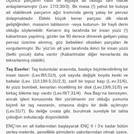
Üçüncü parçanın nasıl bir eşyaya ait olduğu tam olarak
anlaşılamamıştır (Lev. 17/3;30/3). Bir masa (!) yahut bir kutuya
ait olabilecek parçanın ağız kısmında geniş yatay bir pervaz
dolaşmaktadır. Eldeki küçük kenar parçası dik olarak
geliştiğinden, masanın tablasının -veya kutunun- bir hayli derin
olduğu söylenebilir. Kenarın dış tarafında bir insan yüzü (!)
kabartması yapılmış, gözler ise 90 derece dönerek gelişen yatay
pervaz üzerine alınmış, göz bebekleri obsidien parçaları ile
vurgulanmıştır. Bu ‘yüz’ün alt yan tarafında ikinci bir insan yüzü
(belki çocuk) daha vardır (Kabartmalar diğer kenarlarda da
tekrarlanmış olabilir).
Taş Eserler:
Taş buluntular arasında, basitçe biçimlendirilmiş bir
insan tasviri (Lev.l8/l;31/l), çok sayıda değişik boyda keski ve
baltalar (Lev. 11/l;19/l-5;31/2,3), zarif bir topuz başı (L.ev.31/6),
iki yüzü bombeli, kenarları inceltilmiş bir disk (Lev,19/6;31/5) ve
birkaç bileme taşı vardır (Lev.I9/7;31/4). ‘Asa Başı’na benzeyen,
ancak işlevi konusunda fikir yürütmenin zor olduğu yumurta
biçimli bir taş nesnenin, ortasına doğru bir delik açılmıştır
(Lev.31/7). Bu deliğe cıvata gibi, burulmak suretiyle bir tahta
çubuğun sokulacağı düşünülebilir.
ENÇ’nin en alt katlarından başlayarak ENÇ II / 3’e kadar bütün
yerleş-melerde, genellikle gömülerin yakınlarından olmak üzere,