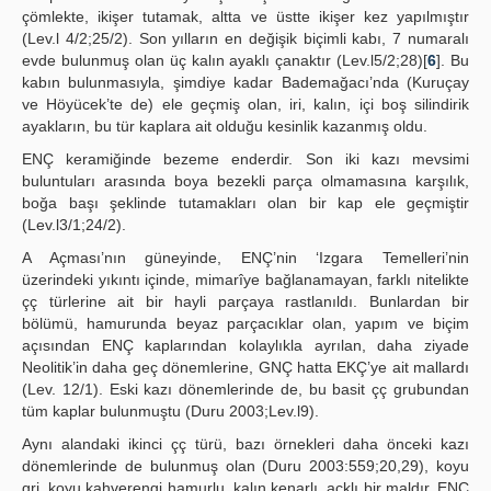
çömlekte, ikişer tutamak, altta ve üstte ikişer kez yapılmıştır
(Lev.l 4/2;25/2). Son yılların en değişik biçimli kabı, 7 numaralı
evde bulunmuş olan üç kalın ayaklı çanaktır (Lev.l5/2;28)[
6
]. Bu
kabın bulunmasıyla, şimdiye kadar Bademağacı’nda (Kuruçay
ve Höyücek’te de) ele geçmiş olan, iri, kalın, içi boş silindirik
ayakların, bu tür kaplara ait olduğu kesinlik kazanmış oldu.
ENÇ keramiğinde bezeme enderdir. Son iki kazı mevsimi
buluntuları arasında boya bezekli parça olmamasına karşılık,
boğa başı şeklinde tutamakları olan bir kap ele geçmiştir
(Lev.l3/1;24/2).
A Açması’nın güneyinde, ENÇ’nin ‘Izgara Temelleri’nin
üzerindeki yıkıntı içinde, mimarîye bağlanamayan, farklı nitelikte
çç türlerine ait bir hayli parçaya rastlanıldı. Bunlardan bir
bölümü, hamurunda beyaz parçacıklar olan, yapım ve biçim
açısından ENÇ kaplarından kolaylıkla ayrılan, daha ziyade
Neolitik’in daha geç dönemlerine, GNÇ hatta EKÇ’ye ait mallardı
(Lev. 12/1). Eski kazı dönemlerinde de, bu basit çç grubundan
tüm kaplar bulunmuştu (Duru 2003;Lev.l9).
Aynı alandaki ikinci çç türü, bazı örnekleri daha önceki kazı
dönemlerinde de bulunmuş olan (Duru 2003:559;20,29), koyu
gri, koyu kahverengi hamurlu, kalın kenarlı, açklı bir maldır. ENÇ