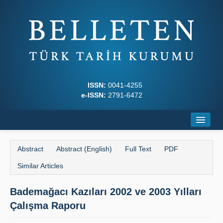
ISSN:
0041-4255
e-ISSN:
2791-6472
Home
Abstract
Abstract (English)
Full Text
PDF
About
Similar Articles
Journal Boards
Bademağacı Kazıları 2002 ve 2003 Yılları
Writing Rules
Çalışma Raporu
Principles