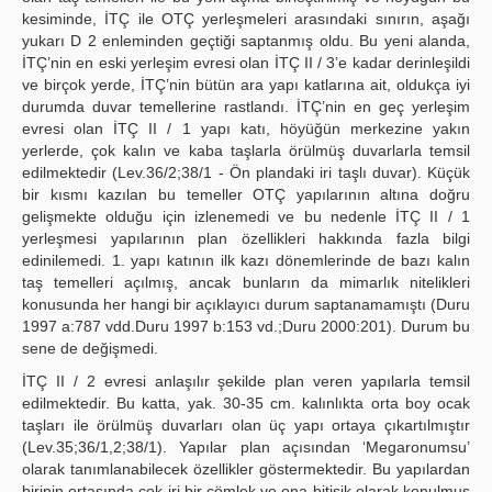
kesiminde, İTÇ ile OTÇ yerleşmeleri arasındaki sınırın, aşağı
yukarı D 2 enleminden geçtiği saptanmış oldu. Bu yeni alanda,
İTÇ’nin en eski yerleşim evresi olan İTÇ II / 3’e kadar derinleşildi
ve birçok yerde, İTÇ’nin bütün ara yapı katlarına ait, oldukça iyi
durumda duvar temellerine rastlandı. İTÇ’nin en geç yerleşim
evresi olan İTÇ II / 1 yapı katı, höyüğün merkezine yakın
yerlerde, çok kalın ve kaba taşlarla örülmüş duvarlarla temsil
edilmektedir (Lev.36/2;38/1 - Ön plandaki iri taşlı duvar). Küçük
bir kısmı kazılan bu temeller OTÇ yapılarının altına doğru
gelişmekte olduğu için izlenemedi ve bu nedenle İTÇ II / 1
yerleşmesi yapılarının plan özellikleri hakkında fazla bilgi
edinilemedi. 1. yapı katının ilk kazı dönemlerinde de bazı kalın
taş temelleri açılmış, ancak bunların da mimarlık nitelikleri
konusunda her hangi bir açıklayıcı durum saptanamamıştı (Duru
1997 a:787 vdd.Duru 1997 b:153 vd.;Duru 2000:201). Durum bu
sene de değişmedi.
İTÇ II / 2 evresi anlaşılır şekilde plan veren yapılarla temsil
edilmektedir. Bu katta, yak. 30-35 cm. kalınlıkta orta boy ocak
taşları ile örülmüş duvarları olan üç yapı ortaya çıkartılmıştır
(Lev.35;36/1,2;38/1). Yapılar plan açısından ‘Megaronumsu’
olarak tanımlanabilecek özellikler göstermektedir. Bu yapılardan
birinin ortasında çok iri bir çömlek ve ona bitişik olarak konulmuş