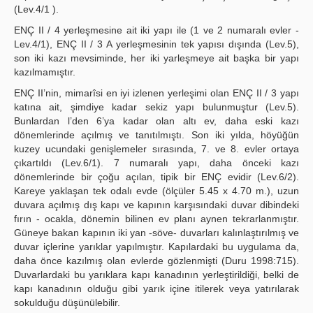
(Lev.4/1 ).
ENÇ II / 4 yerleşmesine ait iki yapı ile (1 ve 2 numaralı evler -
Lev.4/1), ENÇ II / 3 A yerleşmesinin tek yapısı dışında (Lev.5),
son iki kazı mevsiminde, her iki yarleşmeye ait başka bir yapı
kazılmamıştır.
ENÇ II’nin, mimarîsi en iyi izlenen yerleşimi olan ENÇ II / 3 yapı
katına ait, şimdiye kadar sekiz yapı bulunmuştur (Lev.5).
Bunlardan l’den 6’ya kadar olan altı ev, daha eski kazı
dönemlerinde açılmış ve tanıtılmıştı. Son iki yılda, höyüğün
kuzey ucundaki genişlemeler sırasında, 7. ve 8. evler ortaya
çıkartıldı (Lev.6/1). 7 numaralı yapı, daha önceki kazı
dönemlerinde bir çoğu açılan, tipik bir ENÇ evidir (Lev.6/2).
Kareye yaklaşan tek odalı evde (ölçüler 5.45 x 4.70 m.), uzun
duvara açılmış dış kapı ve kapının karşısındaki duvar dibindeki
fırın - ocakla, dönemin bilinen ev planı aynen tekrarlanmıştır.
Güneye bakan kapının iki yan -söve- duvarları kalınlaştırılmış ve
duvar içlerine yarıklar yapılmıştır. Kapılardaki bu uygulama da,
daha önce kazılmış olan evlerde gözlenmişti (Duru 1998:715).
Duvarlardaki bu yarıklara kapı kanadının yerleştirildiği, belki de
kapı kanadının olduğu gibi yarık içine itilerek veya yatırılarak
sokulduğu düşünülebilir.