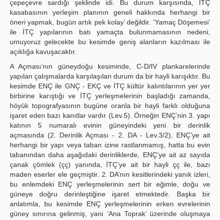
çepeçevre sardığı şeklinde idi. Bu durum karşısında, İTÇ
kasabasının yerleşim planının geneli hakkında herhangi bir
öneri yapmak, bugün artık pek kolay’ değildir. 'Yamaç Döşemesi’
ile İTÇ yapılarının batı yamaçta bulunmamasının nedeni,
umuyoruz gelecekte bu kesimde geniş alanların kazılması ile
açıklığa kavuşacaktır.
A Açması’nın güneydoğu kesiminde, C-D/IV plankarelerinde
yapılan çalışmalarda karşılaşılan durum da bir hayli karışıktır. Bu
kesimde ENÇ ile GNÇ - EKÇ ve İTÇ kültür kalıntılarının yer yer
birbirine karıştığı ve İTÇ yerleşmelerinin başladığı zamanda,
höyük topografyasının bugüne oranla bir hayli farklı olduğuna
işaret eden bazı kanıtlar vardır (Lev.5). Örneğin ENÇ’nin 3. yapı
katının 5 numaralı evinin güneyindeki yeni bir derinlik
açmasında (2. Derinlik Açması - 2. DA - Lev.3/2), ENÇ’ye ait
herhangi bir yapı veya taban izine rastlanmamış, hatta bu evin
tabanından daha aşağıdaki derinliklerde, ENÇ’ye ait az sayıda
çanak çömlek (çç) yanında, İTÇ’ye ait bir hayli çç ile, bazı
maden eserler ele geçmiştir. 2. DA’nın kesitlerindeki yanık izleri,
bu enlemdeki ENÇ yerleşmelerinin sert bir eğimle, doğu ve
güneye doğru derinleştiğine işaret etmektedir. Başka bir
anlatımla, bu kesimde ENÇ yerleşmelerinin erken evrelerinin
güney sınırına gelinmiş, yani ‘Ana Toprak’ üzerinde oluşmaya