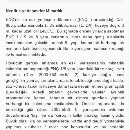
Neolitik yerleşmeler Mimarlık
ENÇ’nin en eski yerleşme döneminin (ENÇ I) araştırıldığı C/5-
III/5 plankaresindeki 1. Derinlik Açması (1. DA), kuzeye doğru 3
m. kadar uzatıldı (Lev.3/1). Bu açmada önceki yıllarda saptanan
ENÇ I / 9 ve 8 yapı katlarının, biraz daha geniş alanlarda
incelenmesine çalışıldı; ancak 9. yapı katına ait herhangi bir
mimarlık kalıntısı ele geçmedi. Bu ilk yerleşme, sadece keramiği
ile temsil edilmektedir.
Höyüğün gerçek anlamda en eski yerleşmesinin mimarlık
kalıntılarının saptandığı ENÇ 1/8 yapı katındaki ‘kireç harçlı’ sert
tabanın (Duru 2003:553;Lev.5/l ,2) kuzeye doğru nasıl
geliştiğinin yeni açılan alanlarda iz-lenebileceği umulduğu halde,
söz konusu tabanın kuzeye daha fazla devam etmediği anlaşıldı
(Lev.4/1)[
4
]. Kireçli tabanın çevresinde yapılan ayrıntılı
araştırmalara karşın, tabanın ait olması gereken yapının
herhangi bir kalıntısına rastlanılmadı. Önceki raporlarda da
belirtildiği gibi (Duru 2003:553), 8. yerleşmenin evlerinin
duvarlarında ‘taş’, ya da ‘kerpiç’in kullanılmadığı kesin gibidir.
Büyük olasılıkla bu yerleşmelerde
'wattle and daub’
yöntemiyle
yapılmış kulübeler / evler söz konusudur ve bu nedenle