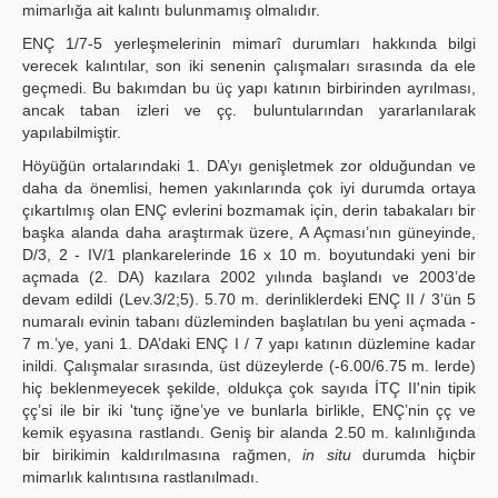
mimarlığa ait kalıntı bulunmamış olmalıdır.
ENÇ 1/7-5 yerleşmelerinin mimarî durumları hakkında bilgi
verecek kalıntılar, son iki senenin çalışmaları sırasında da ele
geçmedi. Bu bakımdan bu üç yapı katının birbirinden ayrılması,
ancak taban izleri ve çç. buluntularından yararlanılarak
yapılabilmiştir.
Höyüğün ortalarındaki 1. DA’yı genişletmek zor olduğundan ve
daha da önemlisi, hemen yakınlarında çok iyi durumda ortaya
çıkartılmış olan ENÇ evlerini bozmamak için, derin tabakaları bir
başka alanda daha araştırmak üzere, A Açması’nın güneyinde,
D/3, 2 - IV/1 plankarelerinde 16 x 10 m. boyutundaki yeni bir
açmada (2. DA) kazılara 2002 yılında başlandı ve 2003’de
devam edildi (Lev.3/2;5). 5.70 m. derinliklerdeki ENÇ II / 3’ün 5
numaralı evinin tabanı düzleminden başlatılan bu yeni açmada -
7 m.’ye, yani 1. DA’daki ENÇ I / 7 yapı katının düzlemine kadar
inildi. Çalışmalar sırasında, üst düzeylerde (-6.00/6.75 m. lerde)
hiç beklenmeyecek şekilde, oldukça çok sayıda İTÇ II'nin tipik
çç’si ile bir iki 'tunç iğne’ye ve bunlarla birlikle, ENÇ’nin çç ve
kemik eşyasına rastlandı. Geniş bir alanda 2.50 m. kalınlığında
bir birikimin kaldırılmasına rağmen,
in situ
durumda hiçbir
mimarlık kalıntısına rastlanılmadı.