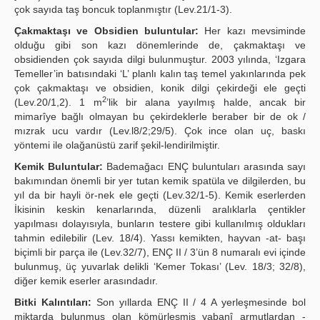
çok sayıda taş boncuk toplanmıştır (Lev.21/1-3).
Çakmaktaşı ve Obsidien buluntular:
Her kazı mevsiminde
olduğu gibi son kazı dönemlerinde de, çakmaktaşı ve
obsidienden çok sayıda dilgi bulunmuştur. 2003 yılında, ‘Izgara
Temeller’in batısındaki ‘L’ planlı kalın taş temel yakınlarında pek
çok çakmaktaşı ve obsidien, konik dilgi çekirdeği ele geçti
2
(Lev.20/1,2). 1 m
’lik bir alana yayılmış halde, ancak bir
mimarîye bağlı olmayan bu çekirdeklerle beraber bir de ok /
mızrak ucu vardır (Lev.l8/2;29/5). Çok ince olan uç, baskı
yöntemi ile olağanüstü zarif şekil-lendirilmiştir.
Kemik Buluntular:
Bademağacı ENÇ buluntuları arasında sayı
bakımından önemli bir yer tutan kemik spatüla ve dilgilerden, bu
yıl da bir hayli ör-nek ele geçti (Lev.32/1-5). Kemik eserlerden
İkisinin keskin kenarlarında, düzenli aralıklarla çentikler
yapılması dolayısıyla, bunların testere gibi kullanılmış oldukları
tahmin edilebilir (Lev. 18/4). Yassı kemikten, hayvan -at- başı
biçimli bir parça ile (Lev.32/7), ENÇ II / 3’ün 8 numaralı evi içinde
bulunmuş, üç yuvarlak delikli ‘Kemer Tokası’ (Lev. 18/3; 32/8),
diğer kemik eserler arasındadır.
Bitki Kalıntıları:
Son yıllarda ENÇ II / 4 A yerleşmesinde bol
miktarda bulunmuş olan kömürleşmiş yabanî armutlardan -