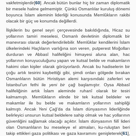
vakfetmişlerdir[
60
]. Ancak bütün bunlar hiç bir zaman diplomatik
bir mesele haline gelmemiştir. Çünkü Osmanlılar kuruluş dönemi
boyunca İslam aleminin liderliği konusunda Memlûkların rakibi
olacak bir güç ve konumda değillerdi.
İlişkilerin bu genel seyri çerçevesinde bakıldığında, Hicaz su
yollarının tamiri meselesi, Osmanlı devletinin diplomatik bir
manevrası olarak değerlendirilebilir. Memlûklar kendilerini İslam
ülkelerindeki Haçlıların varlığına son veren, putperest Moğolları
durduran ve Abbasî halifeliğini himayesi aluna alan, hac
yollarının koruyuculuğunu yapan ve kutsal belde ve makamların
hakimi olan kişiler olarak görüyorlardı. Ancak bu hadiselerin bir
çoğu artık tesirini kaybettiği gibi, şimdi onları gölgede bırakan
Osmanlıların bütün Hıristiyan alemi karşısındaki zaferleri ve
İstanbul’un fethi ile
yeni bir çağ
başlamıştır. Oysa Abbasî
halifeliğinin artık İslam aleminde ruhanî olarak bir tesiri
kalmamıştı. Memlûkların elinde bir tek kutsal beldeler ve
makamlar ile bu belde ve makamların yollarının sahipliği
kalmıştı. Ancak
Yeni Çağ’
da da İslam dünyasının liderliğinde
belirleyici unsurun kutsal beldelere sahip olmak ve hac yollarının
güvenliğini sağlamak olacağı açıktır. İslam dünyasının fiilî lideri
olan Osmanlıların bu meseleye el atmaları, ku-ruluştan beri
takip ettikleri gaza politikası ve gaza kavramını genişleterek[
61
],