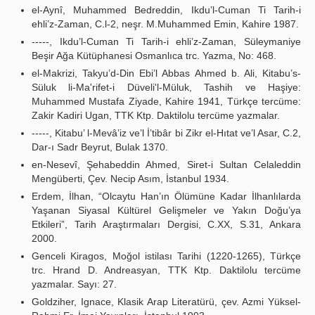
el-Aynî, Muhammed Bedreddin, Ikdu’l-Cuman Ti Tarih-i
ehli’z-Zaman, C.l-2, neşr. M.Muhammed Emin, Kahire 1987.
-----, Ikdu’l-Cuman Ti Tarih-i ehli’z-Zaman, Süleymaniye
Beşir Ağa Kütüphanesi Osmanlıca trc. Yazma, No: 468.
el-Makrizi, Takyu’d-Din Ebi’l Abbas Ahmed b. Ali, Kitabu’s-
Süluk li-Ma'rifet-i Düveli'l-Müluk, Tashih ve Haşiye:
Muhammed Mustafa Ziyade, Kahire 1941, Türkçe tercüme:
Zakir Kadiri Ugan, TTK Ktp. Daktilolu tercüme yazmalar.
-----, Kitabu’ l-Mevâ’iz ve’l İ’tibâr bi Zikr el-Hıtat ve’l Asar, C.2,
Dar-ı Sadr Beyrut, Bulak 1370.
en-Nesevî, Şehabeddin Ahmed, Siret-i Sultan Celaleddin
Mengüberti, Çev. Necip Asım, İstanbul 1934.
Erdem, İlhan, “Olcaytu Han’ın Ölümüne Kadar İlhanlılarda
Yaşanan Siyasal Kültürel Gelişmeler ve Yakın Doğu’ya
Etkileri”, Tarih Araştırmaları Dergisi, C.XX, S.31, Ankara
2000.
Genceli Kiragos, Moğol istilası Tarihi (1220-1265), Türkçe
trc. Hrand D. Andreasyan, TTK Ktp. Daktilolu tercüme
yazmalar. Sayı: 27.
Goldziher, Ignace, Klasik Arap Literatürü, çev. Azmi Yüksel-