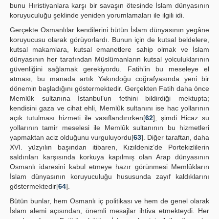
bunu Hıristiyanlara karşı bir savaşın ötesinde İslam dünyasının
koruyuculuğu şeklinde yeniden yorumlamaları ile ilgili idi.
Gerçekte Osmanlılar kendilerini bütün İslam dünyasının yegâne
koruyucusu olarak görüyorlardı. Bunun için de kutsal beldelere,
kutsal makamlara, kutsal emanetlere sahip olmak ve İslam
dünyasının her tarafından Müslümanların kutsal yolculuklarının
güvenliğini sağlamak gerekiyordu. Fatih’in bu meseleye el
atması, bu manada artık Yakındoğu coğrafyasında yeni bir
dönemin başladığını göstermektedir. Gerçekten Fatih daha önce
Memlûk sultanına İstanbul’un fethini bildirdiği mektupta;
kendisini gaza ve cihat ehli, Memlûk sultanını ise hac yollarının
açık tutulması hizmeti ile vasıflandırırken[
62
], şimdi Hicaz su
yollarının tamir meselesi ile Memlûk sultanının bu hizmetleri
yapmaktan aciz olduğunu vurguluyordu[
63
]. Diğer taraftan, daha
XVI. yüzyılın başından itibaren, Kızıldeniz’de Portekizlilerin
saldırıları karşısında korkuya kapılmış olan Arap dünyasının
Osmanlı idaresini kabul etmeye hazır görünmesi Memlûkların
İslam dünyasının koruyuculuğu hususunda zayıf kaldıklarını
göstermektedir[
64
].
Bütün bunlar, hem Osmanlı iç politikası ve hem de genel olarak
İslam alemi açısından, önemli mesajlar ihtiva etmekteydi. Her