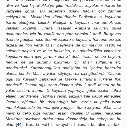
alim ve fazıl kişi Mekke'ye gitti. Yoldaki su kuyularını harap bir
vaziyette gördü. Bu sebepten dolayı hacılar çok zahmet
çekiyorlardı. Mekke’den döndüğünde Padişah’a o kuyuların
harap olduğunu bildirdi. Padişah o kuyuları imar etmek için
vakıflar koyalım. Orada yaşayan Araplara kuyuları suyla
doldurmaları için bu vakıflardan para verelim ” dedi. Bu gayret
üzerine padişah nice önemli kişilere o kuyulara harcanması için
fazlası ile flori verdi. Mısır beylerine de bir mektup yazdı; ve
saltanat naipleri ve Mısır hakimleri, bu gönderdiğim kimselere
kuyuların imarı için yardım ediniz” dedi. Fakat ne bu beylere
hediye ne de durumu bildirmek için Mısır sultanına elçi
göndermişti. Karamanoğulları padişahın bu işinden haberdar
olunca kendisi Mısır’a yalan söyleyen bir elçi gönderdi. “Osman
oğlu su kuyuları bahanesi ile Mekke sultanına yüklerle flori
gönderdi. Osman oğlu sana düşman oldu. ” dedi. Mısırlı da bu
yalan sözlere inandı. O kuyuları yapmaya gelen kişileri tahrik
ettiler. Kendilerine yazılmış resmi yazıları bile kabul etmediler.
Osman oğlunun bir düşündüğü hile vardır ki gelip bizim
memleketimizde bu imar işini yapıyor. Biz o işi yapmaktan aciz
miyiz ki gelip bize yardım etsin” dediler. O kişileri hakaretle
Mısır’dan sürdüler. Aralarındaki düşmanlığa bir sebep de bu
oldu.”
[
44
]. Burada Fatih'e şikayette bulunan bu alim ve fazıl