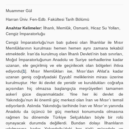
Publication Policies
Muammer Gül
Guidelines
Harran Üniv. Fen-Edb. Fakültesi Tarih Bölümü
Anahtar Kelimeler:
İlhanlı, Memlûk, Osmanlı, Hicaz Su Yolları,
Contact Us
Cengiz İmparatorluğu
Cengiz İmparatorluğu'nun batı şubesi olan İlhanlılar ile Mısır
Memlûklarının kurulması hemen hemen aynı zamana tekabül
etmektedir. İran’da kurulmuş olan İlhanlı Devleti’nin batı sınırları,
Moğol İmparatorluğunun Anadolu ve Suriye serhadlerine kadar
uzanan, ele geçirilmiş ve ele geçirilecek olan bölgeleri ihtiva
ediyordu[
1
]. Mısır Memlûkları ise, Mısır’dan Ahlat’a kadar
uzanan geniş coğrafyadaki Eyyubî meliklerinin mirası üzerine
kurulmuştur. Her iki devlet de yenidir ve kuruldukları coğrafya
açısından hiç olmazsa başlangıçta meşrûiyetleri tamamen
askerî güce dayanmaktadır. Yine her iki devlet de
Yakındoğu’nun iki önemli güç merkezi olan İran ve Mısır’ı temsil
ediyorlardı. Aslında Yakındoğu tarihinde İran ve Mısır’ın yanında
Anadolu da üçüncü bir güç merkezi konumunda olmasına
rağmen bu dönemde Türkiye Selçukluları böyle bir rolü
oynayacak durumda değillerdi. Bundan dolayı İlhanlıların
yıkılmasına kadar Yakındoğu’daki her türlü mücadele ve