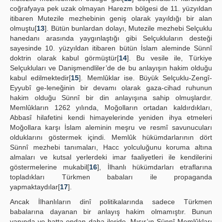
coğrafyaya pek uzak olmayan Harezm bölgesi de 11. yüzyıldan
itibaren Mutezile mezhebinin geniş olarak yayıldığı bir alan
olmuştu[
13
]. Bütün bunlardan dolayı, Mutezile mezhebi Selçuklu
hanedanı arasında yaygınlaştığı gibi Selçukluların desteği
sayesinde 10. yüzyıldan itibaren bütün İslam aleminde Sünnî
doktrin olarak kabul görmüştür[
14
]. Bu vesile ile, Türkiye
Selçukluları ve Danişmendliler’de de bu anlayışın hakim olduğu
kabul edilmektedir[
15
]. Memlûklar ise. Büyük Selçuklu-Zengî-
Eyyubî ge-leneğinin bir devamı olarak gaza-cihad ruhunun
hakim olduğu Sünnî bir din anlayışına sahip olmuşlardır.
Memlûkların 1262 yılında, Moğolların ortadan kaldırdıkları,
Abbasî hilafetini kendi himayelerinde yeniden ihya etmeleri
Moğollara karşı İslam aleminin meşru ve resmî savunucuları
olduklarını göstermek içindi. Memlûk hükümdarlarının dört
Sünnî mezhebi tanımaları, Hacc yolculuğunu koruma altına
almaları ve kutsal yerlerdeki imar faaliyetleri ile kendilerini
göstermelerine mukabil[
16
], İlhanlı hükümdarları etraflarına
topladıkları Türkmen babaları ile propaganda
yapmaktaydılar[
17
].
Ancak İlhanlıların dinî politikalarında sadece Türkmen
babalarına dayanan bir anlayış hakim olmamıştır. Bunun
yanında ve hatta ondan daha ileride, Mısır’ın Sünnî Memlûkları