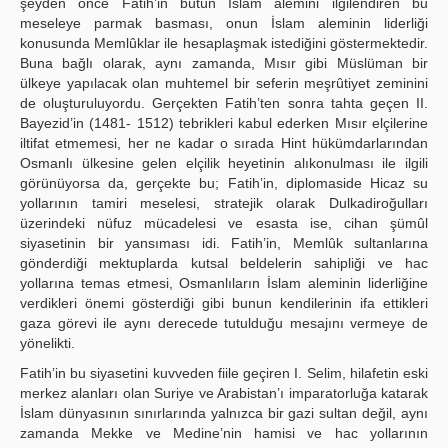
şeyden önce Fatih’in bütün İslam alemini ilgilendiren bu
meseleye parmak basması, onun İslam aleminin liderliği
konusunda Memlûklar ile hesaplaşmak istediğini göstermektedir.
Buna bağlı olarak, aynı zamanda, Mısır gibi Müslüman bir
ülkeye yapılacak olan muhtemel bir seferin meşrûtiyet zeminini
de oluşturuluyordu. Gerçekten Fatih’ten sonra tahta geçen II.
Bayezid’in (1481- 1512) tebrikleri kabul ederken Mısır elçilerine
iltifat etmemesi, her ne kadar o sırada Hint hükümdarlarından
Osmanlı ülkesine gelen elçilik heyetinin alıkonulması ile ilgili
görünüyorsa da, gerçekte bu; Fatih’in, diplomaside Hicaz su
yollarının tamiri meselesi, stratejik olarak Dulkadiroğulları
üzerindeki nüfuz mücadelesi ve esasta ise, cihan şümûl
siyasetinin bir yansıması idi. Fatih’in, Memlûk sultanlarına
gönderdiği mektuplarda kutsal beldelerin sahipliği ve hac
yollarına temas etmesi, Osmanlıların İslam aleminin liderliğine
verdikleri önemi gösterdiği gibi bunun kendilerinin ifa ettikleri
gaza görevi ile aynı derecede tutulduğu mesajını vermeye de
yönelikti.
Fatih’in bu siyasetini kuvveden fiile geçiren I. Selim, hilafetin eski
merkez alanları olan Suriye ve Arabistan’ı imparatorluğa katarak
İslam dünyasının sınırlarında yalnızca bir gazi sultan değil, aynı
zamanda Mekke ve Medine’nin hamisi ve hac yollarının