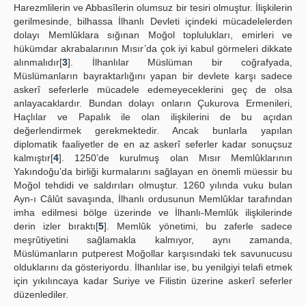
Harezmlilerin ve Abbasîlerin olumsuz bir tesiri olmuştur. İlişkilerin
gerilmesinde, bilhassa İlhanlı Devleti içindeki mücadelelerden
dolayı Memlûklara sığınan Moğol toplulukları, emirleri ve
hükümdar akrabalarının Mısır’da çok iyi kabul görmeleri dikkate
alınmalıdır[
3
]. İlhanlılar Müslüman bir coğrafyada,
Müslümanların bayraktarlığını yapan bir devlete karşı sadece
askerî seferlerle mücadele edemeyeceklerini geç de olsa
anlayacaklardır. Bundan dolayı onların Çukurova Ermenileri,
Haçlılar ve Papalık ile olan ilişkilerini de bu açıdan
değerlendirmek gerekmektedir. Ancak bunlarla yapılan
diplomatik faaliyetler de en az askerî seferler kadar sonuçsuz
kalmıştır[
4
]. 1250’de kurulmuş olan Mısır Memlûklarının
Yakındoğu’da birliği kurmalarını sağlayan en önemli müessir bu
Moğol tehdidi ve saldırıları olmuştur. 1260 yılında vuku bulan
Ayn-ı Câlût savaşında, İlhanlı ordusunun Memlûklar tarafından
imha edilmesi bölge üzerinde ve İlhanlı-Memlûk ilişkilerinde
derin izler bıraktı[
5
]. Memlûk yönetimi, bu zaferle sadece
meşrûtiyetini sağlamakla kalmıyor, aynı zamanda,
Müslümanların putperest Moğollar karşısındaki tek savunucusu
olduklarını da gösteriyordu. İlhanlılar ise, bu yenilgiyi telafi etmek
için yıkılıncaya kadar Suriye ve Filistin üzerine askerî seferler
düzenlediler.