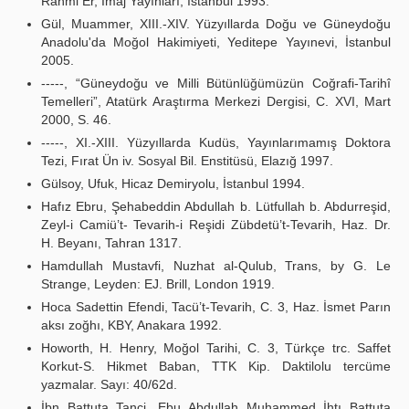
Rahmi Er, İmaj Yayınları, İstanbul 1993.
Gül, Muammer, XIII.-XIV. Yüzyıllarda Doğu ve Güneydoğu
Anadolu'da Moğol Hakimiyeti, Yeditepe Yayınevi, İstanbul
2005.
-----, “Güneydoğu ve Milli Bütünlüğümüzün Coğrafi-Tarihî
Temelleri”, Atatürk Araştırma Merkezi Dergisi, C. XVI, Mart
2000, S. 46.
-----, XI.-XIII. Yüzyıllarda Kudüs, Yayınlarımamış Doktora
Tezi, Fırat Ün iv. Sosyal Bil. Enstitüsü, Elazığ 1997.
Gülsoy, Ufuk, Hicaz Demiryolu, İstanbul 1994.
Hafız Ebru, Şehabeddin Abdullah b. Lütfullah b. Abdurreşid,
Zeyl-i Camiü’t- Tevarih-i Reşidi Zübdetü’t-Tevarih, Haz. Dr.
H. Beyanı, Tahran 1317.
Hamdullah Mustavfi, Nuzhat al-Qulub, Trans, by G. Le
Strange, Leyden: EJ. Brill, London 1919.
Hoca Sadettin Efendi, Tacü’t-Tevarih, C. 3, Haz. İsmet Parın
aksı zoğhı, KBY, Anakara 1992.
Howorth, H. Henry, Moğol Tarihi, C. 3, Türkçe trc. Saffet
Korkut-S. Hikmet Baban, TTK Kip. Daktilolu tercüme
yazmalar. Sayı: 40/62d.
İbn Battuta Tanci, Ebu Abdullah Muhammed İhtı Battuta