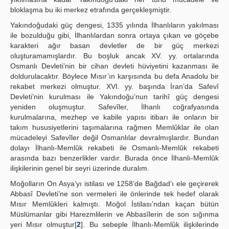
bloklaşma bu iki merkez etrafında gerçekleşmiştir.
Yakındoğudaki güç dengesi, 1335 yılında İlhanlıların yakılması
ile bozulduğu gibi, İlhanlılardan sonra ortaya çıkan ve göçebe
karakteri ağır basan devletler de bir güç merkezi
oluşturamamışlardır. Bu boşluk ancak XV. yy. ortalarında
Osmanlı Devleti’nin bir cihan devleti hüviyetini kazanması ile
doldurulacaktır. Böylece Mısır’ın karşısında bu defa Anadolu bir
rekabet merkezi olmuştur. XVI. yy. başında İran’da Safevî
Devleti’nin kurulması ile Yakındoğu’nun tarihî güç dengesi
yeniden oluşmuştur. Safevîler, İlhanlı coğrafyasında
kurulmalarına, mezhep ve kabile yapısı itibarı ile onların bir
takım hususiyetlerini taşımalarına rağmen Memlûklar ile olan
mücadeleyi Safevîler değil Osmanlılar devralmışlardır. Bundan
dolayı İlhanlı-Memlûk rekabeti ile Osmanlı-Memlûk rekabeti
arasında bazı benzerlikler vardır. Burada önce İlhanlı-Memlûk
ilişkilerinin genel bir seyri üzerinde duralım.
Moğolların On Asya’yı istilası ve 1258’de Bağdad’ı ele geçirerek
Abbasî Devleti’ne son vermeleri ile önlerinde tek hedef olarak
Mısır Memlûkleri kalmıştı. Moğol İstilası’ndan kaçan bütün
Müslümanlar gibi Harezmlilerin ve Abbasîlerin de son sığınma
yeri Mısır olmuştur[
2
]. Bu sebeple İlhanlı-Memlûk ilişkilerinde