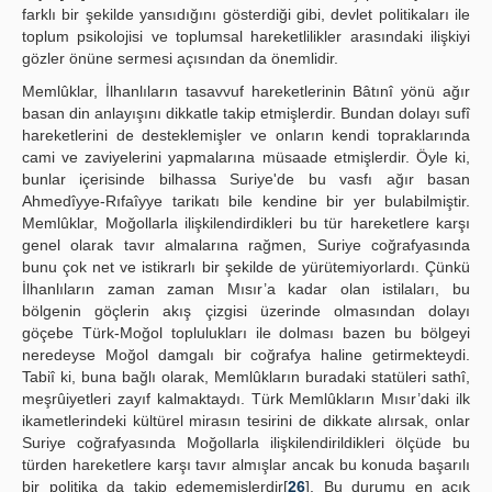
farklı bir şekilde yansıdığını gösterdiği gibi, devlet politikaları ile
toplum psikolojisi ve toplumsal hareketlilikler arasındaki ilişkiyi
gözler önüne sermesi açısından da önemlidir.
Memlûklar, İlhanlıların tasavvuf hareketlerinin Bâtınî yönü ağır
basan din anlayışını dikkatle takip etmişlerdir. Bundan dolayı sufî
hareketlerini de desteklemişler ve onların kendi topraklarında
cami ve zaviyelerini yapmalarına müsaade etmişlerdir. Öyle ki,
bunlar içerisinde bilhassa Suriye'de bu vasfı ağır basan
Ahmedîyye-Rıfaîyye tarikatı bile kendine bir yer bulabilmiştir.
Memlûklar, Moğollarla ilişkilendirdikleri bu tür hareketlere karşı
genel olarak tavır almalarına rağmen, Suriye coğrafyasında
bunu çok net ve istikrarlı bir şekilde de yürütemiyorlardı. Çünkü
İlhanlıların zaman zaman Mısır’a kadar olan istilaları, bu
bölgenin göçlerin akış çizgisi üzerinde olmasından dolayı
göçebe Türk-Moğol toplulukları ile dolması bazen bu bölgeyi
neredeyse Moğol damgalı bir coğrafya haline getirmekteydi.
Tabiî ki, buna bağlı olarak, Memlûkların buradaki statüleri sathî,
meşrûiyetleri zayıf kalmaktaydı. Türk Memlûkların Mısır’daki ilk
ikametlerindeki kültürel mirasın tesirini de dikkate alırsak, onlar
Suriye coğrafyasında Moğollarla ilişkilendirildikleri ölçüde bu
türden hareketlere karşı tavır almışlar ancak bu konuda başarılı
bir politika da takip edememişlerdir[
26
]. Bu durumu en açık