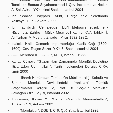
Tanci, İbn Battuta Seyahatnamesi I, Çev. İnceleme ve Notlar:
A. Sait Aykut, YKY, İkinci Baskı, İstanbul 2004.
İbn Şeddad, Baypars Tarihi, Türkçe çev. Şeıefüddin
Yaltkaya, TTK, Ankara 2000.
İbn Tagribirdi, Cenıaleddin Ebi’l Mehasin Yusuf, en-
Nücumu’z.-Zahİre fi Müluk Mısır ve’l Kahire, C.7, Tahkik: İ.
Ali Tarhan-M.Mustafa Ziyadet, Mısır 1392-1972.
İnalcık, Halil, Osmanlı İmparatorluğu Klasik Çağ (1300-
1600), Çev. Ruşen Sezer, YKY, 5. Baskı, İstanbul 2004.
-----“ Mehmed II ”, İA, C.7, MEB, İstanbul 1988.
Kanat, Cüneyt, "Gazan Han Zamanında Memlûk Devletine
İltica Eden Uy- ı allai ”, Tarih İncelemeleri Dergisi, C.XV,
İzmir 2000.
-----, “İlhanlı Hükümdarı Teküdar’ın Müslümanlığı Kabulü ve
Bunun Memluk Devleti’indeki Yankıları”, Türklük
Araştırmaları Dergisi 12, Prof. Dr. Coşkun Alptekin’e
Armağan Özel Sayısı, İstanbul 2002.
Kopraman, Kazım Y., “Osmanlı-Memlûk Münâsebetleri”,
Türkler, C. 9, Ankara 2002.
-----, “Memluklar”, DGBİT, C.6, Çağ Yay., İstanbul 1992.