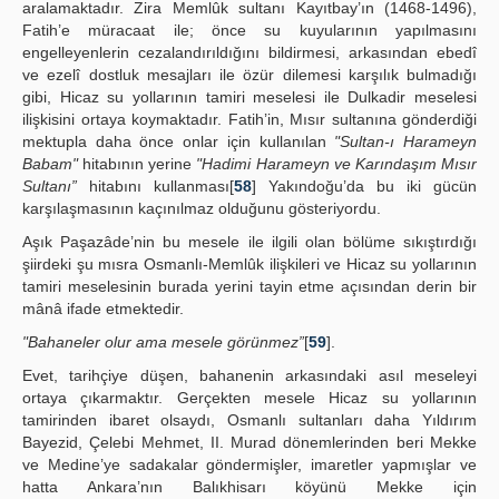
aralamaktadır. Zira Memlûk sultanı Kayıtbay’ın (1468-1496),
Fatih’e müracaat ile; önce su kuyularının yapılmasını
engelleyenlerin cezalandırıldığını bildirmesi, arkasından ebedî
ve ezelî dostluk mesajları ile özür dilemesi karşılık bulmadığı
gibi, Hicaz su yollarının tamiri meselesi ile Dulkadir meselesi
ilişkisini ortaya koymaktadır. Fatih’in, Mısır sultanına gönderdiği
mektupla daha önce onlar için kullanılan
"Sultan-ı Harameyn
Babam"
hitabının yerine
"Hadimi Harameyn ve Karındaşım Mısır
Sultanı”
hitabını kullanması[
58
] Yakındoğu’da bu iki gücün
karşılaşmasının kaçınılmaz olduğunu gösteriyordu.
Aşık Paşazâde’nin bu mesele ile ilgili olan bölüme sıkıştırdığı
şiirdeki şu mısra Osmanlı-Memlûk ilişkileri ve Hicaz su yollarının
tamiri meselesinin burada yerini tayin etme açısından derin bir
mânâ ifade etmektedir.
"Bahaneler olur ama mesele görünmez”
[
59
].
Evet, tarihçiye düşen, bahanenin arkasındaki asıl meseleyi
ortaya çıkarmaktır. Gerçekten mesele Hicaz su yollarının
tamirinden ibaret olsaydı, Osmanlı sultanları daha Yıldırım
Bayezid, Çelebi Mehmet, II. Murad dönemlerinden beri Mekke
ve Medine’ye sadakalar göndermişler, imaretler yapmışlar ve
hatta Ankara’nın Balıkhisarı köyünü Mekke için