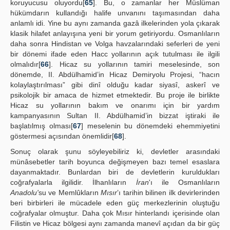
koruyucusu oluyordu[
65
]. Bu, o zamanlar her Müslüman
hükümdarın kullandığı halife unvanını taşımasından daha
anlamlı idi. Yine bu aynı zamanda gazâ ilkelerinden yola çıkarak
klasik hilafet anlayışına yeni bir yorum getiriyordu. Osmanlıların
daha sonra Hindistan ve Volga havzalarındaki seferleri de yeni
bir dönemi ifade eden Hacc yollarının açık tutulması ile ilgili
olmalıdır[
66
]. Hicaz su yollarının tamiri meselesinde, son
dönemde, II. Abdülhamid’in Hicaz Demiryolu Projesi, “hacın
kolaylaştırılması” gibi dinî olduğu kadar siyasî, askerî ve
psikolojik bir amaca de hizmet etmektedir. Bu proje ile birlikte
Hicaz su yollarının bakım ve onarımı için bir yardım
kampanyasının Sultan II. Abdülhamid’in bizzat iştiraki ile
başlatılmış olması[
67
] meselenin bu dönemdeki ehemmiyetini
göstermesi açısından önemlidir[
68
].
Sonuç olarak şunu söyleyebiliriz ki, devletler arasındaki
münâsebetler tarih boyunca değişmeyen bazı temel esaslara
dayanmaktadır. Bunlardan biri de devletlerin kuruldukları
coğrafyalarla ilgilidir. İlhanlıların
İran
'ı ile Osmanlıların
Anadolu'
su ve Memlûkların
Mısır
’ı tarihin bilinen ilk devirlerinden
beri birbirleri ile mücadele eden güç merkezlerinin oluştuğu
coğrafyalar olmuştur. Daha çok Mısır hinterlandı içerisinde olan
Filistin ve Hicaz bölgesi aynı zamanda manevî açıdan da bir güç