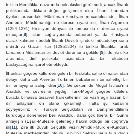
teklifin Memlûklar nazarında pek akisleri görülmedi, ancak İlhanlı
politikasında dikkate değer gelişmeler oldu. İlhanlı hanedan
üyeleri arasındaki Müslüman-Hıristiyan mücadelesinde; İlhan
Ahmed’in Müslümanlığı ne derece siyasî ise, İlhan Argun’un
(1284-1291) Hıristiyan dünyası ile teması da o derece siyasî
olmuştur[
8
]. İslam coğrafyasında putperest ya da Hıristiyan
olarak kalmanın bedeli İlhanlı Devleti içindeki mücadeleyi sona
erdirdi ve Gazan Han (12951304) ile birlikte İlhanlılar artık
tamamen Müslüman bir devlet durumuna geldiler[
9
]. Bu, iki ülke
arasında, dinî politikalar açısından da bir rekabetin
başlayacağına işaret etmekteydi.
İlhanlılar göçebe kültürden gelen bir teşkilata sahip olmalarından
dolayı, daha çok Alevî-Şiî Türkmen babalarının temsil ettiği bir
din anlayışına sahip idiler[
10
]. Gerçekten de Moğol İstilası’nın
Anadolu ve çevresine yığdığı Türk-Moğol göçebe kitleleri,
burada bilhassa tasavvuf hareketlerinin bu vasfı ağır basan bir
din anlayışını ön plana çıkarmıştı. Hatta şu kadarını
söyleyebiliriz ki, Türkiye Selçukluları ve Danişmendlilerin
kurulduğu dönemden beri Anadolu, daha çok liberal bir Sünnî
anlayışın (Eşarî-Mutezile geleneği) hakim olduğu bir coğrafya
idi[
11
]. Zira ilk Büyük Selçuklu veziri Amidü’l-Mülk el-Kündürî,
Mutezile mezhebinden olduğu gibi[
12
] Selçukluların kurulduğu