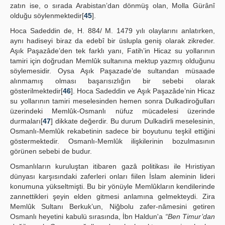
zatın ise, o sırada Arabistan’dan dönmüş olan, Molla Gürânî
olduğu söylenmektedir[
45
].
Hoca Sadeddin de, H. 884/ M. 1479 yılı olaylarını anlatırken,
aynı hadiseyi biraz da edebî bir üslupla geniş olarak zikreder.
Aşık Paşazâde’den tek farklı yanı, Fatih’in Hicaz su yollarının
tamiri için doğrudan Memlûk sultanına mektup yazmış olduğunu
söylemesidir. Oysa Aşık Paşazade’de sultandan müsaade
alınmamış olması başarısızlığın bir sebebi olarak
gösterilmektedir[
46
]. Hoca Sadeddin ve Aşık Paşazâde’nin Hicaz
su yollarının tamiri meselesinden hemen sonra Dulkadiroğulları
üzerindeki Memlûk-Osmanlı nüfuz mücadelesi üzerinde
durmaları[
47
] dikkate değerdir. Bu durum Dulkadirli meselesinin,
Osmanlı-Memlûk rekabetinin sadece bir boyutunu teşkil ettiğini
göstermektedir. Osmanlı-Memlûk ilişkilerinin bozulmasının
görünen sebebi de budur.
Osmanlıların kuruluştan itibaren gazâ politikası ile Hıristiyan
dünyası karşısındaki zaferleri onları fiilen İslam aleminin lideri
konumuna yükseltmişti. Bu bir yönüyle Memlûkların kendilerinde
zannettikleri şeyin elden gitmesi anlamına gelmekteydi. Zira
Memlûk Sultanı Berkuk’un, Niğbolu zafer-nâmesini getiren
Osmanlı heyetini kabulü sırasında, İbn Haldun'a
“Ben Timur’dan