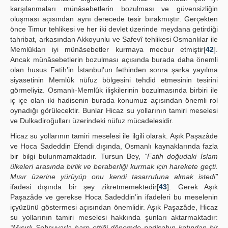
karşılanmaları münâsebetlerin bozulması ve güvensizliğin
oluşması açısından aynı derecede tesir bırakmıştır. Gerçekten
önce Timur tehlikesi ve her iki devlet üzerinde meydana getirdiği
tahribat, arkasından Akkoyunlu ve Safevî tehlikesi Osmanlılar ile
Memlûkları iyi münâsebetler kurmaya mecbur etmiştir[
42
].
Ancak münâsebetlerin bozulması açısında burada daha önemli
olan husus Fatih’in İstanbul’un fethinden sonra şarka yayılma
siyasetinin Memlûk nüfuz bölgesini tehdid etmesinin tesirini
görmeliyiz. Osmanlı-Memlûk ilişkilerinin bozulmasında birbiri ile
iç içe olan iki hadisenin burada konumuz açısından önemli rol
oynadığı görülecektir. Bunlar Hicaz su yollarının tamiri meselesi
ve Dulkadiroğulları üzerindeki nüfuz mücadelesidir.
Hicaz su yollarının tamiri meselesi ile ilgili olarak. Aşık Paşazâde
ve Hoca Sadeddin Efendi dışında, Osmanlı kaynaklarında fazla
bir bilgi bulunmamaktadır. Tursun Bey,
“Fatih doğudaki İslam
ülkeleri arasında birlik ve beraberliği kurmak için harekete geçti.
Mısır üzerine yürüyüp onu kendi tasarrufuna almak istedi”
ifadesi dışında bir şey zikretmemektedir[
43
]. Gerek Aşık
Paşazâde ve gerekse Hoca Sadeddin’in ifadeleri bu meselenin
içyüzünü göstermesi açısından önemlidir. Aşık Paşazâde, Hicaz
su yollarının tamiri meselesi hakkında şunları aktarmaktadır:
“Mısırlı Şehsuvarla harp ettiği dönemde padişahın katından bir