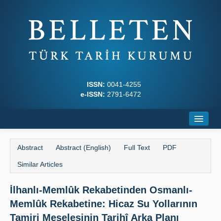
ISSN:
0041-4255
e-ISSN:
2791-6472
Home
Abstract
Abstract (English)
Full Text
PDF
About
Similar Articles
Journal Boards
İlhanlı-Memlûk Rekabetinden Osmanlı-
Writing Rules
Memlûk Rekabetine: Hicaz Su Yollarının
Principles
Tamiri Meselesinin Tarihî Arka Planı