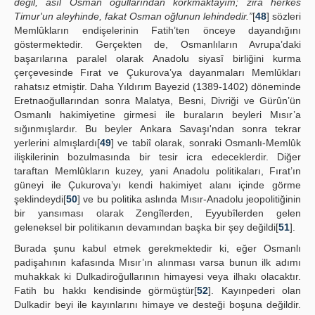
değil, asıl Osman oğullarından korkmaktayım; zira herkes
Timur'un aleyhinde, fakat Osman oğlunun lehindedir.”
[
48
] sözleri
Memlûkların endişelerinin Fatih’ten önceye dayandığını
göstermektedir. Gerçekten de, Osmanlıların Avrupa’daki
başarılarına paralel olarak Anadolu siyasî birliğini kurma
çerçevesinde Fırat ve Çukurova’ya dayanmaları Memlûkları
rahatsız etmiştir. Daha Yıldırım Bayezid (1389-1402) döneminde
Eretnaoğullarından sonra Malatya, Besni, Divriği ve Gürûn’ün
Osmanlı hakimiyetine girmesi ile buraların beyleri Mısır’a
sığınmışlardır. Bu beyler Ankara Savaşı'ndan sonra tekrar
yerlerini almışlardı[
49
] ve tabiî olarak, sonraki Osmanlı-Memlûk
ilişkilerinin bozulmasında bir tesir icra edeceklerdir. Diğer
taraftan Memlûkların kuzey, yani Anadolu politikaları, Fırat’ın
güneyi ile Çukurova’yı kendi hakimiyet alanı içinde görme
şeklindeydi[
50
] ve bu politika aslında Mısır-Anadolu jeopolitiğinin
bir yansıması olarak Zengîlerden, Eyyubîlerden gelen
geleneksel bir politikanın devamından başka bir şey değildi[
51
].
Burada şunu kabul etmek gerekmektedir ki, eğer Osmanlı
padişahının kafasında Mısır’ın alınması varsa bunun ilk adımı
muhakkak ki Dulkadiroğullarının himayesi veya ilhakı olacaktır.
Fatih bu hakkı kendisinde görmüştür[
52
]. Kayınpederi olan
Dulkadir beyi ile kayınlarını himaye ve desteği boşuna değildir.