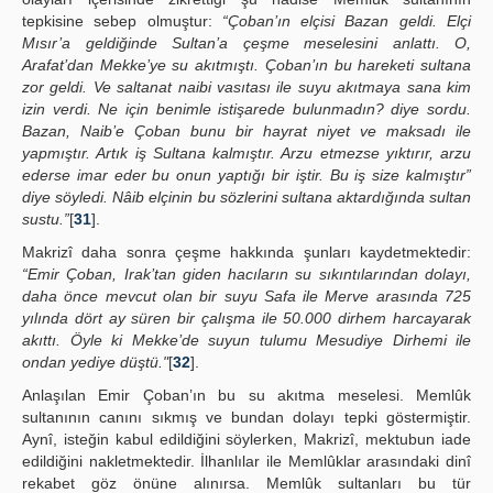
tepkisine sebep olmuştur:
“Çoban’ın elçisi Bazan geldi. Elçi
Mısır’a geldiğinde Sultan’a çeşme meselesini anlattı. O,
Arafat’dan Mekke’ye su akıtmıştı. Çoban’ın bu hareketi sultana
zor geldi. Ve saltanat naibi vasıtası ile suyu akıtmaya sana kim
izin verdi. Ne için benimle istişarede bulunmadın? diye sordu.
Bazan, Naib’e Çoban bunu bir hayrat niyet ve maksadı ile
yapmıştır. Artık iş Sultana kalmıştır. Arzu etmezse yıktırır, arzu
ederse imar eder bu onun yaptığı bir iştir. Bu iş size kalmıştır”
diye söyledi. Nâib elçinin bu sözlerini sultana aktardığında sultan
sustu.”
[
31
].
Makrizî daha sonra çeşme hakkında şunları kaydetmektedir:
“Emir Çoban, Irak’tan giden hacıların su sıkıntılarından dolayı,
daha önce mevcut olan bir suyu Safa ile Merve arasında 725
yılında dört ay süren bir çalışma ile 50.000 dirhem harcayarak
akıttı. Öyle ki Mekke’de suyun tulumu Mesudiye Dirhemi ile
ondan yediye düştü."
[
32
].
Anlaşılan Emir Çoban’ın bu su akıtma meselesi. Memlûk
sultanının canını sıkmış ve bundan dolayı tepki göstermiştir.
Aynî, isteğin kabul edildiğini söylerken, Makrizî, mektubun iade
edildiğini nakletmektedir. İlhanlılar ile Memlûklar arasındaki dinî
rekabet göz önüne alınırsa. Memlûk sultanları bu tür