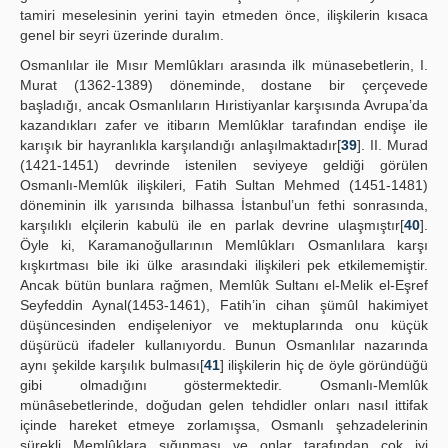
tamiri meselesinin yerini tayin etmeden önce, ilişkilerin kısaca
genel bir seyri üzerinde duralım.
Osmanlılar ile Mısır Memlûkları arasında ilk münasebetlerin, I.
Murat (1362-1389) döneminde, dostane bir çerçevede
başladığı, ancak Osmanlıların Hıristiyanlar karşısında Avrupa’da
kazandıkları zafer ve itibarın Memlûklar tarafından endişe ile
karışık bir hayranlıkla karşılandığı anlaşılmaktadır[
39
]. II. Murad
(1421-1451) devrinde istenilen seviyeye geldiği görülen
Osmanlı-Memlûk ilişkileri, Fatih Sultan Mehmed (1451-1481)
döneminin ilk yarısında bilhassa İstanbul’un fethi sonrasında,
karşılıklı elçilerin kabulü ile en parlak devrine ulaşmıştır[
40
].
Öyle ki, Karamanoğullarının Memlûkları Osmanlılara karşı
kışkırtması bile iki ülke arasındaki ilişkileri pek etkilememiştir.
Ancak bütün bunlara rağmen, Memlûk Sultanı el-Melik el-Eşref
Seyfeddin Aynal(1453-1461), Fatih’in cihan şümûl hakimiyet
düşüncesinden endişeleniyor ve mektuplarında onu küçük
düşürücü ifadeler kullanıyordu. Bunun Osmanlılar nazarında
aynı şekilde karşılık bulması[
41
] ilişkilerin hiç de öyle göründüğü
gibi olmadığını göstermektedir. Osmanlı-Memlûk
münâsebetlerinde, doğudan gelen tehdidler onları nasıl ittifak
içinde hareket etmeye zorlamışsa, Osmanlı şehzadelerinin
sürekli Memlûklara sığınması ve onlar tarafından çok iyi