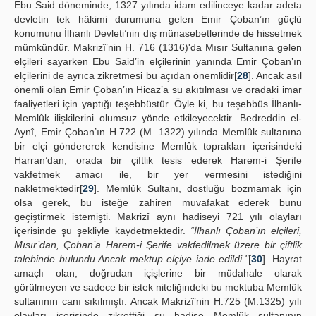
Ebu Said döneminde, 1327 yılında idam edilinceye kadar adeta
devletin tek hâkimi durumuna gelen Emir Çoban’ın güçlü
konumunu İlhanlı Devleti’nin dış münasebetlerinde de hissetmek
mümkündür. Makrizî’nin H. 716 (1316)'da Mısır Sultanına gelen
elçileri sayarken Ebu Said’in elçilerinin yanında Emir Çoban’ın
elçilerini de ayrıca zikretmesi bu açıdan önemlidir[
28
]. Ancak asıl
önemli olan Emir Çoban’ın Hicaz’a su akıtılması ve oradaki imar
faaliyetleri için yaptığı teşebbüstür. Öyle ki, bu teşebbüs İlhanlı-
Memlûk ilişkilerini olumsuz yönde etkileyecektir. Bedreddin el-
Aynî, Emir Çoban’ın H.722 (M. 1322) yılında Memlûk sultanına
bir elçi göndererek kendisine Memlûk toprakları içerisindeki
Harran’dan, orada bir çiftlik tesis ederek Harem-i Şerife
vakfetmek amacı ile, bir yer vermesini istediğini
nakletmektedir[
29
]. Memlûk Sultanı, dostluğu bozmamak için
olsa gerek, bu isteğe zahiren muvafakat ederek bunu
geçiştirmek istemişti. Makrizî aynı hadiseyi 721 yılı olayları
içerisinde şu şekliyle kaydetmektedir.
“İlhanlı Çoban’ın elçileri,
Mısır’dan, Çoban’a Harem-i Şerife vakfedilmek üzere bir çiftlik
talebinde bulundu Ancak mektup elçiye iade edildi."
[
30
]. Hayrat
amaçlı olan, doğrudan içişlerine bir müdahale olarak
görülmeyen ve sadece bir istek niteliğindeki bu mektuba Memlûk
sultanının canı sıkılmıştı. Ancak Makrizî’nin H.725 (M.1325) yılı
olayları içerisinde zikrettiği şu hadise Memlûk sultanının