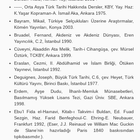
-----, Orta Asya Türk Tarihi Hakkında Dersler, KBY, Yay. Haz:
K.Yaşar Kopraman-A. İsmail Aka, Ankara 1975.
Bayram, Mikail, Türkiye Selçukluları Üzerine Araştırmalar,
Kömén Yayınları, Konya 2003.
Bruadel, Fernand, Akdeniz ve Akdeniz Dünyası, Eren
Yayıncılık, C.2, İstanbul 1990.
Cüveyni, Alaaddin Ata Melik, Tarih-i Cihangüşa, çev. Mürsel
Öztürk, TCKBY, Ankara 1999.
Eraslan, Cezmi, II. Abdülhamid ve İslam Birliği, Ötüken
Yayınevi, İstanbul 1992.
Deguignes, Joseph, Büyük Türk Tarihi, C.6, çev. Heyet, Türk
Kültürü Yayını, Birinci Baskı, İstanbul 1977.
Erdem, Ayşe Dudu, İlhanlı-Memluk Münasebetleri,
Basılmamış Yüksek Lisans Tezi, Gazi Üniv. SBE, Ankara
1998.
Ebu’l Fida el-Haınavi, Kitab-ı Takvim-i Buldan, Ed. Fuad
Sezgin, Haz. Farid Benfeghoul-C. Ehring-E. Neubauer,
Frankfurt 1992, (Eser, J.J. Reinaud ve William Mac Guckin
de Slane’nin hazırladığı Paris 1840 baskısından
tıpkıbasımdır.).