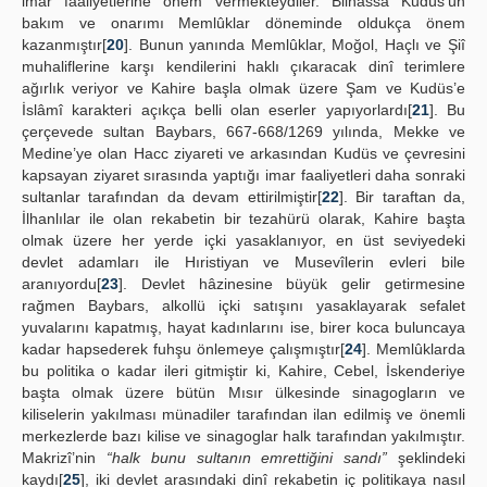
imar faaliyetlerine önem vermekteydiler. Bilhassa Kudüs’ün
bakım ve onarımı Memlûklar döneminde oldukça önem
kazanmıştır[
20
]. Bunun yanında Memlûklar, Moğol, Haçlı ve Şiî
muhaliflerine karşı kendilerini haklı çıkaracak dinî terimlere
ağırlık veriyor ve Kahire başla olmak üzere Şam ve Kudüs’e
İslâmî karakteri açıkça belli olan eserler yapıyorlardı[
21
]. Bu
çerçevede sultan Baybars, 667-668/1269 yılında, Mekke ve
Medine’ye olan Hacc ziyareti ve arkasından Kudüs ve çevresini
kapsayan ziyaret sırasında yaptığı imar faaliyetleri daha sonraki
sultanlar tarafından da devam ettirilmiştir[
22
]. Bir taraftan da,
İlhanlılar ile olan rekabetin bir tezahürü olarak, Kahire başta
olmak üzere her yerde içki yasaklanıyor, en üst seviyedeki
devlet adamları ile Hıristiyan ve Musevîlerin evleri bile
aranıyordu[
23
]. Devlet hâzinesine büyük gelir getirmesine
rağmen Baybars, alkollü içki satışını yasaklayarak sefalet
yuvalarını kapatmış, hayat kadınlarını ise, birer koca buluncaya
kadar hapsederek fuhşu önlemeye çalışmıştır[
24
]. Memlûklarda
bu politika o kadar ileri gitmiştir ki, Kahire, Cebel, İskenderiye
başta olmak üzere bütün Mısır ülkesinde sinagogların ve
kiliselerin yakılması münadiler tarafından ilan edilmiş ve önemli
merkezlerde bazı kilise ve sinagoglar halk tarafından yakılmıştır.
Makrizî’nin
“halk bunu sultanın emrettiğini sandı”
şeklindeki
kaydı[
25
], iki devlet arasındaki dinî rekabetin iç politikaya nasıl