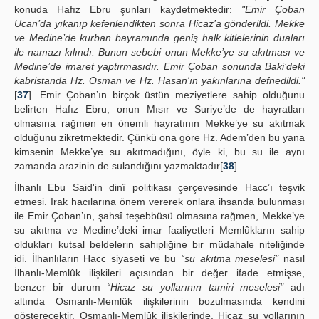
konuda Hafız Ebru şunları kaydetmektedir:
"Emir Çoban
Ucan’da yıkanıp kefenlendikten sonra Hicaz’a gönderildi. Mekke
ve Medine’de kurban bayramında geniş halk kitlelerinin duaları
ile namazı kılındı. Bunun sebebi onun Mekke’ye su akıtması ve
Medine’de imaret yaptırmasıdır. Emir Çoban sonunda Baki’deki
kabristanda Hz. Osman ve Hz. Hasan'ın yakınlarına defnedildi."
[
37
]. Emir Çoban’ın birçok üstün meziyetlere sahip olduğunu
belirten Hafız Ebru, onun Mısır ve Suriye’de de hayratları
olmasına rağmen en önemli hayratının Mekke’ye su akıtmak
olduğunu zikretmektedir. Çünkü ona göre Hz. Adem’den bu yana
kimsenin Mekke’ye su akıtmadığını, öyle ki, bu su ile aynı
zamanda arazinin de sulandığını yazmaktadır[
38
].
İlhanlı Ebu Said'in dinî politikası çerçevesinde Hacc’ı teşvik
etmesi. Irak hacılarına önem vererek onlara ihsanda bulunması
ile Emir Çoban’ın, şahsî teşebbüsü olmasına rağmen, Mekke’ye
su akıtma ve Medine’deki imar faaliyetleri Memlûkların sahip
oldukları kutsal beldelerin sahipliğine bir müdahale niteliğinde
idi. İlhanlıların Hacc siyaseti ve bu
“su akıtma meselesi"
nasıl
İlhanlı-Memlûk ilişkileri açısından bir değer ifade etmişse,
benzer bir durum
“Hicaz su yollarının tamiri meselesi"
adı
altında Osmanlı-Memlûk ilişkilerinin bozulmasında kendini
gösterecektir. Osmanlı-Memlûk ilişkilerinde, Hicaz su yollarının