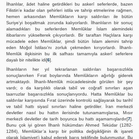
İlhanlılar, âdet haline getirdikleri bu askerî seferlerde, bazen
Filistin’e kadar olan şehirleri istila ve tahrip etmelerine rağmen,
hemen arkasından Memlûkların karşı saldırıları ile bütün
Suriye’yi boşaltmak zorunda kalıyorlardı. İlhanlıların bir sonuç
alamadıkları bu seferlerden Memlûklar İslam alemindeki
itibarlarını yükselterek çıkıyorlardı. Bir taraftan Haçlılara karşı
mücadele eden Memlûklar, şimdi bütün İslam alemini tahrip
eden Moğol İstilası'nı zorluk çekmeden kırıyorlardı. İlhanlı-
Memlûk ilişkisinin bu ilk safhası tamamıyla askerî seferlere
dayalı bir nitelikte idi[
6
].
İlhanlıların her yıl tekrarlanan saldırıları başarısızlıkla
sonuçlanırken Fırat boylarında Memlûkların ağırlığı giderek
artmaktaydı. İlhanlı-Memlûk mücadelesinde görülen bir şey
vardı; o da karşılıklı olarak tabiî ve coğrafî sınırları aşan
taarruzlar başarısızlıkla sonuçlanıyordu. Hatta Memlûklar bu
saldırılar karşısında Fırat üzerinde kontrolü sağlayarak bu tarihî
ve tabiî hattı siyasî sınırları haline getirdiler. İran merkezli
devletler nasıl bu hattın ilerisinde tutunamamışlarsa, Mısır
merkezli devletler de tarih boyunca bu hattı aşamamışlardır[
7
].
Bunu çok iyi gören İlhanlı hükümdarı Ahmed Teküdar (1282-
1284), Memlûklar’a karşı bir politika değişikliğinin ilk işareti
olarak İslamiyet’i kabul ederek barış teklifinde bulunmuştur. Bu