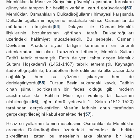
Memlûklar da Mısır ve Suriye’nin güvenliği açısından Torosların
güneyinde tampon bir beyliğin varlığını zaruri görüyorlardı[
53
].
Memlûklar, Osmanlıların Dulkadiroğullarını himayesi karşısında
Dulkadir oğullarının içişlerine müdahale edince Osmanlılar da
müdahale etmişlerdir[
54
]. Dolayısı ile Osmanlı-Memlûk
ilişkilerinin bozulmasının görünen tarafı Dulkadiroğulları
üzerindeki hakimiyet mücadelesidir. Bu sebeple, Osmanlı
Devleti’nin Anadolu siyasî birliğini kurmasının en önemli
adımlarından biri olan Trabzon’un fethinde, Memlûk Sultanı
Fatih’i tebrik etmemiştir. Fatih de yeni tahta geçen Memluk
Sultanı Hoşkadem’i (1461-1467) tebrik etmemiştir. Kaynağın
ifade ettiği şekli ile, bu âdetlerin terk edilmesi iki ülke arasındaki
soğukluğu hem su yüzüne çıkarıyor hem de
derinleştiriyordu[
55
]. Tursun Beyin yukarıdaki kaydı, Fatih’in
cihan şümul politikasının bir ifadesi olduğu gibi, modern
araştırmalar da, Fatih’in Mısır için verilmiş bir kararının
olabileceğini[
56
], eğer ömrü yetseydi 1. Selim (1512-1520)
tarafından gerçekleştirilen Mısır’ın fethinin onun tarafından
gerçekleştirileceğini kabul etmektedirler[
57
].
Hicaz su yollarının tamiri meselesinin Osmanlılar ile Memlûklar
arasında Dulkadiroğulları üzerindeki mücadele ile birlikte
zikredilmesi zaten bu meselenin arka planına bir kapı