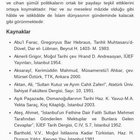
ve cihan şümûl politikaların ortak bir paydayı teşkil ettiklerini
ortaya koymaktadır.
Hac
ve
su meselesi
mâzide olduğu gibi
hâlde ve istikbâlde de İslam dünyasının gündeminde kalacak
gibi görünmektedir.
Kaynaklar
Abu’l Farac, Gregoryus Bar Hebraus, Tarihli Muhtasaru’d-
Düvel, Dar el- Lübnan, Beyrut H. 1403- M. 1983.
Aknerli Grigor, Moğol Tarihi çev. Hrand D. Andreasyan, İÜEF
Yayınları, İstanbul 1954.
Aksarayî, Kerimüddin Mahmud, Müsameretü’l Ahbar, çev.
Mürsel Öztürk, TTK, Ankara 2000.
Aktan, Ali, “Sultan Kutuz ve Ayım Cahit Zaferi", Atatürk Üniv.
İlahiyat Fakültesi Dergisi, Sayı: 10, 1991.
Aşık Paşazade, Osmanoğullarının Tarihi Haz. K. Yavuz-M.A.
Yekta Saraç, Koç Kitaplığı, İstanbul 2003.
Ateş, Ahmet, “İstanbul’un Fethine Dair Fatih Sultan Mehmet
Tarafından Gönderilen Mektuplar ve Bunlara Gelen
Cevaplar”, İÜEF Tarih Dergisi, C.IV, S.7, İstanbul 1952.
Barthold, V.V., Moğol İstilasına Kadar Türkistan, Haz. H.
Dursun Yıldız, Kervan Yay, İstanbul 1981 .