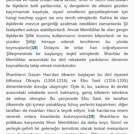
ile ilişkilerin belli şartlarında, iç dengelerin de etkisini gözden
kaçırmamak kaydıyla, siyasî emellerini gerçekleştirmek için
hangi mezhep uygun ise onu tercih etmişlerdir. Kahire ile olan
ilişkilerde mevcut gerginliği azaltmak istedikleri zamanlarda Şiî
faaliyetleri askıya alabiliyorlardı. Ancak Memlûklar ile olan gergin
ilişkilerde Şiîlik kozunu kullanmanın önemini biliyorlardı ve bu
yüzden Şiîliği himaye ederek tercihlerini bu yönde
koymuşlardır[
18
]. Dolayısı ile onlar, İran coğrafyasının
Şiîleşmesinde bir başlangıç teşkil etmişlerdir. İlhanlılar ile
Memlûklar arasındaki bu dinî rekabetin yankılarını dönemin
kaynaklarda takip etmek mümkündür.
İlhanlıların Gazan Han’dan itibaren başlayan bu dinî siyaseti
bilhassa Olcaytu (1304-1316) ve Ebu Said (1316-1335)
dönemlerinde doruğa ulaşmıştır. Öyle ki, bu, sadece iki devlet
arasındaki rekabetle sınırlı kalmamış, geniş kitlelerin tahrikine
de sebep olmuştur. Bu çerçevede Ebu Said, bir taraftan
ülkesinde içki içmeyi yasaklayıp fuhuş yerlerini kapatırken, diğer
taraftan da insanları Hacc’a teşvik ediyor, Irak hacılarına önem
vererek onlara ihsanlarda bulunuyordu[
19
]. İlhanlıların bu
politikası karşısında Mısır Memlûkları da daha koyu Sünnî ve
yerleşik-şehirli bir geleneğin temsilcisi olarak kutsal mekanların