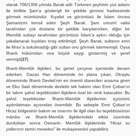
olarak 706/1306 yılında Barak adlı Türkmen şeyhinin yüz adamı
ile birlikte Şam’a gösterişli bir şekilde girmesi hadisesinde
görmek mümkündür. Kıyafet ve görüntüsü ile İslam öncesi
Şamanizmi temsil eden Şeyh Barak. Şam umumî valisi
tarafından çok dostane bir şekilde karşılanırken, diğer bir
Memlûk subayı tarafından görüntüsü İslam’a aykırı olduğu için
yakalanarak bıyıkları tıraş ettirilmişti. Şeyh Barak, sultanın emri
ile Mısır’a sokulmadığı gibi sultan onu görmek istememişti. Oysa
İlhanlı hükümdarı ona büyük saygı göstermiş ve şeref
vermişti[
27
].
İlhanlı-Memlûk ilişkileri, bu genel çerçeve içerisinde devam
ederken. Gazan Han döneminde ön plana çıkan, Olcaytu
döneminde İlhanlı Devleti’nin en önemli idarecileri arasına giren
ve Ebu Said döneminde devletin tek hakimi olan Emir Çoban’ın
bir takım şahsî teşebbüsleri ilişkilere özel bir renk katacaktır. Bu
şahsî teşebbüsler İlhanlı-Memlûk ilişkilerinin içyüzünü
aydınlatması açısından önemlidir. Bu sebeple Emir Çoban’ın
Hicaz bölgesinin bakım ve onarımı ile ilgili olan bu teşebbüsünün
mânâsı ve İlhanlı-Memlûk ilişkilerindeki etkisi üzerinde
durduktan sonra Osmanlı- Memlûk ilişkilerinde
“Hicaz su
yollarının tamiri meselesi”
ile mukayesesini yapabiliriz.