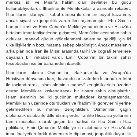
merkezi idi ve Mısır’a hakim olan devletler bu gücü
kullanabiliyorlardı. İlhanlılar ile Memlûktular arasındaki rekabet,
İlhanlıların İslamiyet’i kabul etmesi ile dinî bir boyut kazanmış
ancak siyasî ve jeopolitik zaruretleri aşamamıştır. Ebu Said’in
hac politikası ve Emir Çoban’ın Mekke’ye su akıtma ve Hicaz’da
birtakım imar faaliyetlerine girişmesi, Memlûklar açısından sahip
oldukları manevî gücün gölgelenmesi anlamına geldiği için iki
ülke ilişkilerinin bozulmasına sebep olabilmiştir. Ancak meselenin
arka planında İran ile Mısır arasında tarihî ve coğrafî temellere
dayanan bir rekabet vardı. Emir Çoban’ın bir takım şahsî
teşebbüsleri ise bir bahaneden ibaretti.
İlhanlıların aksine Osmanlılar; Balkanlar’da ve Avrupa’da
Hıristiyan dünyasına karşı kazandıkları zaferleri İstanbul’un fethi
ile taçlandırarak, İslam aleminin manevî zenginliklerinin üzerine
oturan Memlûkları kıskandıracak bir itibara sahip olmuşlardır.
İslam aleminin bu iki gücünün mukadder karşılaşmasında.
Memlûkların üzerinde oturdukları ve “hadim”lik görevlerini yerine
getirmedikleri bu manevî zenginlikleri, Osmanlılar, çağın
diplomatik üslûbu ile dillendirmişlerdir. Tarihte Hicaz su yollarının
tamiri meselesi olarak geçen bu hadise ile Ebu Said’in Hac
politikası, Emir Çoban’ın Mekke’ye su akıtması ve Hicaz’daki
imar faaliyetleri farklı dönemlerde diplomasi, jeopolitik duyarlılık