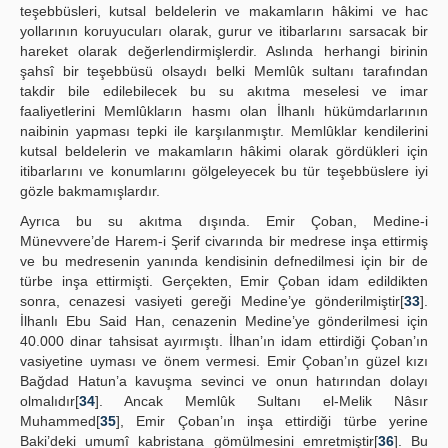
teşebbüsleri, kutsal beldelerin ve makamların hâkimi ve hac
yollarının koruyucuları olarak, gurur ve itibarlarını sarsacak bir
hareket olarak değerlendirmişlerdir. Aslında herhangi birinin
şahsî bir teşebbüsü olsaydı belki Memlûk sultanı tarafından
takdir bile edilebilecek bu su akıtma meselesi ve imar
faaliyetlerini Memlûkların hasmı olan İlhanlı hükümdarlarının
naibinin yapması tepki ile karşılanmıştır. Memlûklar kendilerini
kutsal beldelerin ve makamların hâkimi olarak gördükleri için
itibarlarını ve konumlarını gölgeleyecek bu tür teşebbüslere iyi
gözle bakmamışlardır.
Ayrıca bu su akıtma dışında. Emir Çoban, Medine-i
Münevvere’de Harem-i Şerif civarında bir medrese inşa ettirmiş
ve bu medresenin yanında kendisinin defnedilmesi için bir de
türbe inşa ettirmişti. Gerçekten, Emir Çoban idam edildikten
sonra, cenazesi vasiyeti gereği Medine’ye gönderilmiştir[
33
].
İlhanlı Ebu Said Han, cenazenin Medine’ye gönderilmesi için
40.000 dinar tahsisat ayırmıştı. İlhan’ın idam ettirdiği Çoban’ın
vasiyetine uyması ve önem vermesi. Emir Çoban’ın güzel kızı
Bağdad Hatun’a kavuşma sevinci ve onun hatırından dolayı
olmalıdır[
34
]. Ancak Memlûk Sultanı el-Melik Nâsır
Muhammed[
35
], Emir Çoban’ın inşa ettirdiği türbe yerine
Baki’deki umumî kabristana gömülmesini emretmiştir[
36
]. Bu